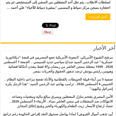
لسلطات الانقلاب ، يتم نقل أحد المعتقلين من السجن إلى المستشفى ثم يتم
احتجازه بسجن مركز دمياط و المسمى “بمقبرة دمياط للأحياء“ علي أحمد …
أكمل القراءة »
أخر الأخبار
مرشح الشيوخ الأمريكي: المعونة الأمريكية تضع المصريين في قبضة “ديكتاتورية
عسكرية” عبد الرحمن السيد صداع سياسي جديد للسيسي .. الجمعة 7 أغسطس
2026.. 1090 معتقلة بسجن العاشر من رمضان و47 فقط ينفذن أحكامًا قضائية
وهيومن رايتس ووتش ترصد تدهور الحقوق والحريات بمصر
تصفية 5 من أبناء قبيلة الحويطات بالقطامية والأدلة تفضح مزاعم داخلية النظام ..
الخميس 6 أغسطس 2026.. ترامب يهاجم عبد الرحمن السيد: “هذا الرجل يكره
إسرائيل واليهود”
الأمن المصري يقتحم منازل المعتقلين ويسرق مبالغ مالية ومقتنيات وتصاعد
الانتهاكات ضد المعتقلات في سجن العاشر نساء.. الأربعاء 5 أغسطس 2026..
حصاد ارتفاع الأسعار: زيت الطعام والكهرباء والخبز وشبح إغلاق المخابز
أين تذهب أموال القروض؟ لماذا يواصل صندوق النقد إقراض الحكومة رغم تراجع