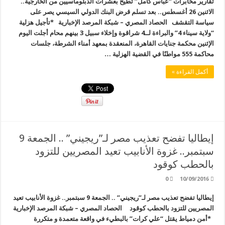
تقارير مخابرات “عباس كامل” تطيح بعشرات الدبلوماسيين من الخارجية..
الاثنين 26 أغسطس.. بعد تسلم قرض البنك الدولي السيسي يصر على
سياسة التقشف الحصاد المصري – شبكة المرصد الإخبارية *تأجيل هزلية
“ولاية سيناء 4” والبراءة لــ4 شراقوة وإخلاء سبيل 3 بينهم محام أجلت اليوم
الإثنين محكمة جنايات القاهرة، المنعقدة بمعهد أمناء الشرطة، جلسات
محاكمة 555 مواطنًا في القضية الهزلية …
أكمل القراءة »
إيطاليا تفضح تعذيب مصر لـ”ريجيني” .. الجمعة 9
سبتمبر.. غزوة الأنابيب تعيد المصريين للتزود
بالحطب كوقود
0
10/09/2016
إيطاليا تفضح تعذيب مصر لـ”ريجيني” .. الجمعة 9 سبتمبر.. غزوة الأنابيب تعيد
المصريين للتزود بالحطب كوقود الحصاد المصري – شبكة المرصد الإخبارية
*أمن دمياط يقتل “علي كرات” بالبطيء في واقعة متعمدة و متكررة