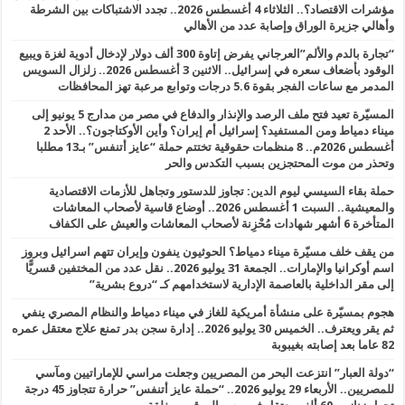
مؤشرات الاقتصاد؟.. الثلاثاء 4 أغسطس 2026.. تجدد الاشتباكات بين الشرطة
وأهالي جزيرة الوراق وإصابة عدد من الأهالي
“تجارة بالدم والألم”العرجاني يفرض إتاوة 300 ألف دولار لإدخال أدوية لغزة ويبيع
الوقود بأضعاف سعره في إسرائيل.. الاثنين 3 أغسطس 2026.. زلزال السويس
المدمر مع ساعات الفجر بقوة 5.6 درجات وتوابع مرعبة تهز المحافظات
المسيّرة تعيد فتح ملف الرصد والإنذار والدفاع في مصر من مدارج 5 يونيو إلى
ميناء دمياط ومن المستفيد؟ إسرائيل أم إيران؟ وأين الأوكتاجون؟.. الأحد 2
أغسطس 2026م.. 8 منظمات حقوقية تختتم حملة “عايز أتنفس” بـ13 مطلبا
وتحذر من موت المحتجزين بسبب التكدس والحر
حملة بقاء السيسي ليوم الدين: تجاوز للدستور وتجاهل للأزمات الاقتصادية
والمعيشية.. السبت 1 أغسطس 2026.. أوضاع قاسية لأصحاب المعاشات
المتأخرة 6 أشهر شهادات مُحْزِنة لأصحاب المعاشات والعيش على الكفاف
من يقف خلف مسيّرة ميناء دمياط؟ الحوثيون ينفون وإيران تتهم اسرائيل وبروز
اسم أوكرانيا والإمارات.. الجمعة 31 يوليو 2026.. نقل عدد من المختفين قسريًّا
إلى مقر الداخلية بالعاصمة الإدارية لاستخدامهم كـ “دروع بشرية”
هجوم بمسيّرة على منشأة أمريكية للغاز في ميناء دمياط والنظام المصري ينفي
ثم يقر ويعترف.. الخميس 30 يوليو 2026.. إدارة سجن بدر تمنع علاج معتقل عمره
82 عاما بعد إصابته بغيبوبة
“دولة العبار” انتزعت البحر من المصريين وجعلت مراسي للإماراتيين ومآسي
للمصريين.. الأربعاء 29 يوليو 2026.. “حملة عايز أتنفس” حرارة تتجاوز 45 درجة