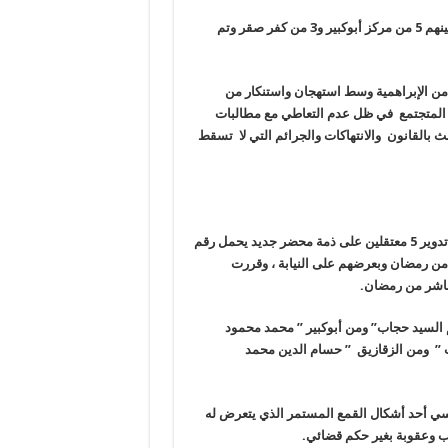
وأوضح أحد أعضاء هيئة الدفاع عن معتقلي الرأي بالشرقية أن الضحايا بينهم 5 من مركز أبوكبير و3 من كفر صقر وتم
من الإبراهمية وسط استهجان واستنكار من
ر المتجتمع في ظل عدم التعاطي مع مطالبات
 بالقانون والانتهاكات والجرائم التي لا تسقط
وفي سياق متصل كشف عضو بهيئة الدفاع عن معتقلي الرأي بالشرقية تدوير 5 معتقلين على ذمة محضر جديد يحمل رقم
من رمضان وبعرضهم على النيابة ، وقررت
.
 السيد حجاب” ومن أبوكبير ” محمد محمود
 ” ومن الزقازيق ” حسام الدين محمد
دوير السياسي أحد أشكال القمع المستمر الذي يتعرض له
قاب وعقوبة بغير حكم قضائي
.