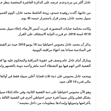
عادل أكثر من مرة وعدم عرضه على الدائرة العاشرة المختصة بنظر 
من جانبها، أكدت روفيدة حمدي، زوجة الناشط محمد عادل، اليوم الخميس،
سبيل محمد عادل، وصدر قرار باستمرار حبسه 45 يوم
.
4118 لسنة 2018، ثم قررت النيابة الاستئناف على القرار
يذكر أن محمد عادل محبوس ا
في السادسة صباحا بعد انتهاء مراقبته اليومية
.
القضية التي اتهم فيها مع النشطاء أحمد ماهر وأحمد دومة بالتجمهر و
ومحمد عادل محبوس على ذمة ثلاث قضايا، أخلي سبيله فقط في أولاها وا
مالى قدره 10 اﻵف جنيه
.
وهو الآن محبوس احتياطيا على ذمة القضية الثانية، وفي حالة إخلاء سبي
بشكل فعلي ولكن سيبدأ فترة حبس احتياطي أخرى في القضية الثالثة بت
بأغراضها وتمويلها وإمدادها بمعلومات من داخل محبسه
”.