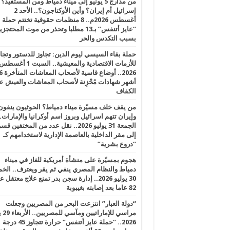
من مدارج 5 يونيو إلى ميناء دمياط ومن المستفيد؟
إسرائيل أم إيران؟ وأين الأوكتاجون؟.. الأحد 2
أغسطس 2026م.. 8 منظمات حقوقية تختتم حملة
“عايز أتنفس” بـ13 مطلبا وتحذر من موت المحتجز
بسبب التكدس والحر
حملة بقاء السيسي ليوم الدين: تجاوز للدستور وتج
للأزمات الاقتصادية والمعيشية.. السبت 1 أغس
2026.. أوضاع قاسية لأصحاب الم
أشهر شهادات مُحْزِنة لأصحاب المعاشات والعيش ع
الكفاف
من يقف خلف مسيّرة ميناء دمياط؟ الحوثيون ينفون
وإيران تتهم اسرائيل وبروز اسم أوكرانيا والإمارات.
الجمعة 31 يوليو 2026.. نقل عدد من المختفين قسر
إلى مقر الداخلية بالعاصمة الإدارية لاستخدامهم كـ
“دروع بشرية”
هجوم بمسيّرة على منشأة أمريكية للغاز في ميناء
دمياط والنظام المصري ينفي ثم يقر ويعترف.. ال
30 يوليو 2026.. إدارة سجن بدر تمنع علاج معتقل
82 عاما بعد إصابته بغيبوبة
“دولة العبار” انتزعت البحر من المصريين وجعلت
مراسي للإ
2026.. “حملة عايز أتنفس” حرارة تتجاوز 45 درجة