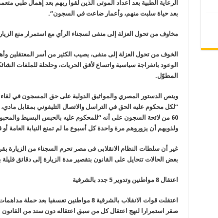
الرعاية الطبية بعد أعداد الموتى الذين لقوا ربهم بعد إهمال طبي متعمد
بعد حياة سلبت منهم، وأعمار ضاعت في السجون
“.
مخاوف من تحول العزلة إلى منفى لسجناء الرأي مع استمرار منع الزيار
الخوف من تحول العزلة إلى منفى، يصيب الكثير من أسر المعتقلين وأ
الوعود بانفراجة سياسية واتساع لأفق الحريات، وحلحلة للملفات الشا
المطوّل
.
وينص الدستور المصري والمواثيق الدولية على حق المسجون في لقاء 
“لكل محكوم عليه الحق في التراسل والاتصال التليفوني بمقابل مادي، 
60 من لائحة السجون على أنه “للمحكوم عليه بالحبس البسيط والمحب
ولذويهم أن يزوروهم مرة واحدة كل أسبوع ما لم تمنع النيابة العامة أو
غير أن سلطات النظام الانقلابى فى مصر تحرم السجناء من الزيارة بقر
بعض الحالات تتحايل على القانون بتقصير مدة الزيارة إلى دقائق قليلة 
اعتقال 8 مواطنين وتدوير 5 جدد بالشرقية
اعتقلت قوات الانقلاب بالشرقية 8 مواطنين تعسفيا
صقر استمرارا لنهج اعتقال كل من سبق اعتقاله دون سند من القانون
.