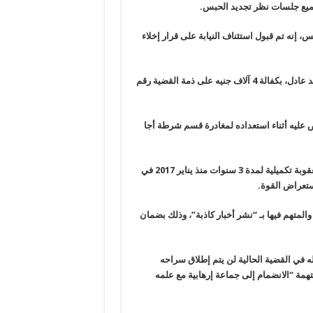
جميع جلسات نظر تجديد الحبس
.
 إنه تم قبول استئناف النيابة على قرار إخلاء
وكانت محكمة جنايات المنصورة، قررت أمس الأربعاء، إخلاء سبيل محمد عادل، بكفالة 4 آلاف جنيه على ذمة القضية رقم
حتياطيا منذ 18 يونيو 2018 حيث تم القبض عليه أثناء استعداده لمغادرة قسم شرطة أجا
ومازال أمام عادل عام ونصف في عقوبة المراقبة والمحكوم عليه بها كعقوبة تكميلية لمدة 3 سنوات منذ يناير 2017 في
استعراض القوة
.
لمتهم فيها بـ “نشر أخبار كاذبة”، وذلك بضمان
له في القضية الحالية لن يتم إطلاق سراحه
همة “الانضمام إلى جماعة إرهابية مع علمه