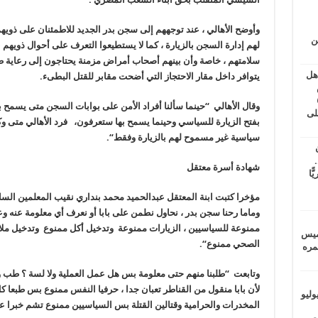
وأوضح الأهالي ، عند توجههم إلى سجن بدر الجديد للاطمئنان على ذوي
ين
لهم إدارة السجن بالزيارة ، كما لا يستطيعوا التعرف على أحوال ذويهم
سلامتهم ، خاصة وأن بينهم أصحاب أمراض مزمنة يحتاجون إلى رعاية طبية
اهل
يتوافر داخل مقار الاحتجاز التي أضحت مقابر للقتل البطىء
.
طس
عاشات المتأخرة 6
وقال الأهالي “حينما سألنا أفراد الأمن على بوابات السجن متى يسمح بال
لى
بفتح الزيارة للسياسي وحينما يسمح بها ستعرفون، فرد الأهالي متى وكي
سياسية غير مسموح لهم بالزيارة وفقط
“.
.
شهادة أسرة معتقل
يًّا
مؤخرا كتبت ابنة المعتقل عبدالحميد محمد بنداري نقيب المعلمين الس
وماما رحنا سجن بدر ، نحاول نطمن على بابا أو نعرف أي معلومة عنه
ممنوعة للسياسيين ، الزيارات ممنوعة وتدخيل أكل ممنوع وتدخيل م
خميس
الصحي ممنوع
“.
 عمره
وتابعت “طلبنا منهم حتى معلومة بس هل عمل العملية ولا لسة ؟ طب و
لأن بابا منقول من القناطر تعبان جدا ، حرفيا النفس ممنوع بس طبعا كل
ماراتيين ومآسي للمصريين.. الأربعاء 29 يوليو
المخدرات والحرامية وقتالين القتلة بس السياسيين ممنوع تشم خبرا ع