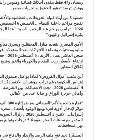
رمضان و47 فقط ينفذن أحكامًا قضائية وهيومن را
ووتش ترصد تدهور الحقوق والحريات بمصر
تصفية 5 من أبناء قبيلة الحويطات بالقطامية والأدلة
تفضح مزاعم داخلية النظام .. الخميس 6 أغسطس
2026.. ترامب يهاجم عبد الرحمن السيد: “هذا الرج
يكره إسرائيل واليهود”
الأمن المصري يقتحم منازل المعتقلين ويسرق مبالغ
مالية ومقتنيات وتصاعد الانتهاكات ضد المعتقلات ف
سجن العاشر نساء.. الأربعاء 5 
ارتفاع الأسعار: زيت الطعام والكهرباء والخبز وشبح
إغلاق المخابز
أين تذهب أموال القروض؟ لماذا يواصل صندوق الن
إقراض الحكومة رغم تراجع مؤشرات الاقتصاد؟.. الثل
4 أغسطس 2026.. تجدد الاشتباكات بين الشرطة
وأهالي جزيرة الوراق وإصابة عدد من الأهالي
“تجارة بالدم والألم”العرجاني يفرض إتاوة 300 ألف
دولار لإدخال أدوية لغزة ويبيع الوقود بأضعاف سعره
إسرائيل.. الاثنين 3 أغسطس 2026.. زلزال ا
المدمر مع ساعات الفجر بقوة 5.6 درجات وت
تهز المحافظات
المسيّرة تعيد فتح ملف الرصد والإنذار والدفاع في 