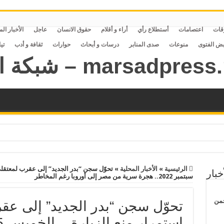
قات
اعتصامات
أستطلاع رأي
أراء و أقلام
حقوق الانسان
عاجل
الأخبار ال
بض الفتوى
منوعات
صدى المنابر
درسات و أبحاث
حوارات
ثقافة و أدب
تي
الرئيسية
»
الأخبار المحلية
»
خبار
سبتمبر 2022.. هجرة سرية من مصر إلى أوروبا رغم المخاطر
حمن
تحوّل سجن “بدر الجديد” إلى عق