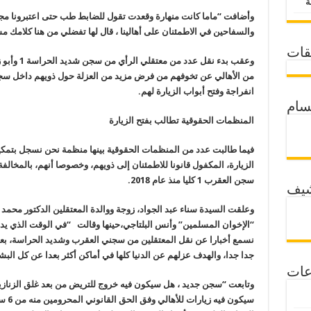
وأضافت “ماما كانت منهارة وقعدت تقول للضابط طب حتى اعتبرونا مجر
والسفاحين في الاطمئنان على أهالينا ، قال لها تفضلي من هنا كلامك م
قات
وعقب بدء نق
من الأهالي عن تخوفهم من فرض مزيد من العزلة حول ذويهم داخل سجن 
انفراجة وفتح أبواب الزيارة لهم
.
سام
المنظمات الحقوقية تطالب بفتح الزيارة
فيما طالبت عدد من المنظمات الحقوقية بينها منظمة نحن نسجل بتمك
الزيارة، المكفول قانونا للاطمئنان إلى ذويهم، وخصوصا أنهم، بالمخالفة 
سجن العقرب 1 كليا منذ عام 2018
.
شيف
وعلقت السيدة سناء عبد الجواد، زوجة ووالدة المعتقلين الدكتور محمد ا
“الإخوان المسلمين” وأنس البلتاجي،حينها وقالت “في الوقت الذي يدو
نسمع أخبارا عن نقل المعتقلين من سجني العقرب وشديد الحراسة، ب
جدا جدا، والهدف عزلهم عن الدنيا كلها في أماكن أكثر بعدا عن كل البش
عات
سيكون