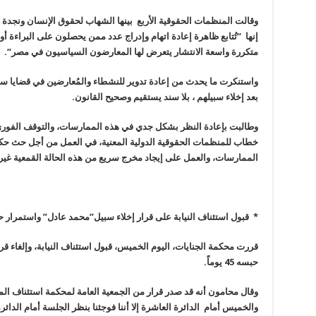
وقالت المنظمات الحقوقية الأربع بينها الشهاب لحقوق الإنسان ونجدة
إنها “تُتابع ظاهرة إعادة اتهام وإدراج عدد ممن يحصلون على البراءة أ
متكررة واسعة الانتشار يتعرض لها المعارضون السياسيون في مصر
“.
واستنكرت ما يحدث من إعادة تدوير للنشطاء والمُعارضين في قضايا سياس
بعد إخلاء سبيلهم ، بلا سند يستقيم وصحيح القانون
.
وطالبت بإعادة النظر بشكل جدي في هذه الممارسات، والتوقف الفوري ع
خطاب للمنظمات الحقوقية الدولية المعنية، في العمل من أجل حث حكو
الممارسات، والعمل على إيجاد مخرج سريع من هذه الحالة القمعية غير 
*
قبول استئناف النيابة على قرار إخلاء سبيل”محمد عادل” واستمرار حبسه 45 
قررت محكمة الجنايات، اليوم الخميس، قبول استئناف النيابة، وإلغاء ق
حبسه 45 يوماً
.
وقال محامون أنه قد صدر قرار من الجمعية العامة لمحكمة استئناف الم
والخميس أمام الدائرة العاشرة إلا أننا فوجئنا بنظر الجلسة أمام ال