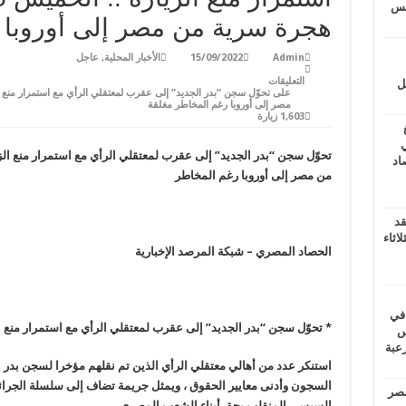
يتس
هجرة سرية من مصر إلى أوروبا 
Admin
15/09/2022
الأخبار المحلية
,
عاجل
التعليقات
ل
مصر إلى أوروبا رغم المخاطر مغلقة
1,603 زيارة
ي
تحوّل سجن “بدر الجديد” إلى عقرب لمعتقلي الرأي مع استمرار منع الز
أغسطس 2026.. حصاد
من مصر إلى أوروبا رغم المخاطر
قد
اثاء
الحصاد المصري – شبكة المرصد الإخبارية
 في
* تحوّل سجن “بدر الجديد” إلى عقرب لمعتقلي الرأي مع استمرار منع ا
لسويس
وابع مرعبة
استنكر عدد من أهالي معتقلي الرأي الذين تم نقلهم مؤخرا لسجن بدر الجد
السجون وأدنى معايير الحقوق ، ويمثل جريمة تضاف إلى سلسلة الجرائم
مصر
السيسي المنقلب بحق أبناء الشعب المصري
.