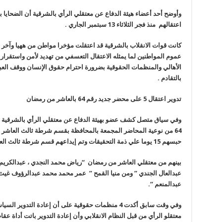
اعتقالهم منذ فجر الثلاثاء 13 سبتمبر الجاري
.
كانت قوات الانقلاب بالشرقية قد اعتقلت مؤخرا مواطن من ههيا وآخر 
عموم المواطنين لما يمثله الاعتقال التعسفي من تهديد لأمن واستقرا
الأهالي والمنظمات الحقوقية بضرورة احترام حقوق الإنسان ووقف العبث
بالتقادم
.
تدوير اعتقال 5 على محضر جديد رقم 64 بالعاشر من رمضان
64 من نوعية المحاضر المجمعة بالمحافظة بقسم شرطة ثالث العاشر 
حبسهم 15 يوما علي ذمة التحقيقات وتم إيداعهم قسم شرطة ثالث العاشر من رمضان
بينهم من معتقلي العاشر من رمضان “رياض محمد النجدي ، عبدالكريم
عبدالعال الجندي ” ومن منيا القمح ” عمر محمد محمد عبدالرؤوف غيث
عبدالمنعم
“.
وفي وقت سابق أكدت 4 منظمات حقوقية على أن إعادة الت
معتقلو الرأي من قبل النظام الانقلابي وأن إعادة التدوير باتت أداة ع