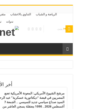
الرياضة و الشباب
التداوي بالاعشاب
متفر
ندوات
ن
لليبية وتقاعس من الحكومة التركية ليتعرض لخطر التعذيب والموت بمصر
رى الفلسطينيين يكشف انهيار القانون الدولي ويهدد القيم الإنسانية
أخر الأ
رس 2026.. النظام المصري يفرض إجراءات تقشف جديدة على المساجد والظلام يسود مصر بعد قرارات الغلق وتخفيض الإنارة ورفع أسعار المواصلات
مرشح الشيوخ الأمريكي: المعونة الأمريكية تضع
المصريين في قبضة “ديكتاتورية عسكرية” عبد الر
السيد صداع سياسي جديد للسيسي .. الجمعة 7
الفقر المائي”: خطاب بدر عبدالعاطي عن القانون الدولي يصطدم بواقع الملء الأحادي وسد النهضة يراكم المخاطر
أغسطس 2026.. 1090 معتقلة بسجن العاشر من