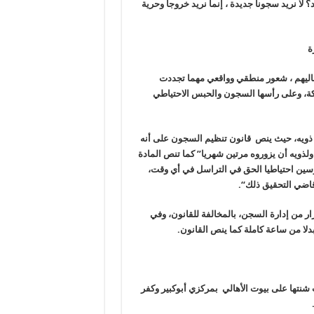
؟ لا نريد سجونا جديدة ، إنما نريد خروجا وحرية
ة
هاليهم ، شعور منطقي وواقعي مهما تجددت
ئكة، وعلى رأسها السجون والحبس الاحتياطي
ذويه، حيث ينص قانون تنظيم السجون على أنه
ولذويه أن يزوروه مرتين شهريا” كما تنص المادة
وسين احتياطيا الحق في التراسل في أي وقت،
 قاضي التحقيق ذلك
“.
ار من إدارة السجن، بالمخالفة للقانون، وفي
بدلا من ساعة كاملة كما ينص القانون
.
 بعد حملة مداهمات شنتها على بيوت الأهالي بمركزي أبوكبير وكفر