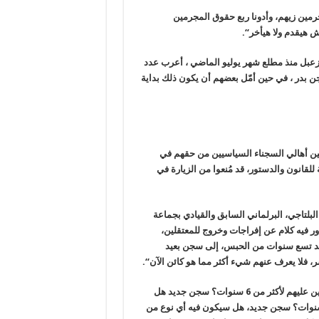
مين زيهم، وأدونا ربع حقوق المجرمين
ش هيقدم ولا هيأخر
“.
ل عدد من معتقلي الرأي من سجن شديد الحراسة 1 وأبو زعبل منذ مطلع شهر يوليو الماضي ، أعرب عدد
بدر ، في حين أمّل بعضهم أن يكون ذلك بداية
ين أهالي السجناء السياسيين من حقهم في
للقانون والدستور، قد مُنعوا من الزيارة في
لبلتاجي، البرلماني السابق والقيادي بجماعة
ر فيه كلام عن إفراجات وخروج للمعتقلين،
عد تسع سنوات من الحبس، إلى سجن بعيد
ر، فلا يعرف عنهم شيء أكثر مما هو كائن الآن
“.
وتابعت “سجن جديد ، هل سيكون فيه خروج للتريض من بعد غلق الزنازين عليهم لأكثر من 6 سنوات؟ سجن جديد هل
 فيه زيارات للأهالي وفق الحق القانوني المحرومين منه من 6 سنوات؟ سجن جديد، هل سيكون فيه أي نوع من