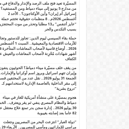
المسيّرة تعيد فتح ملف الرصد والإنذار والدفاع في 
من مدارج 5 يونيو إلى ميناء دمياط ومن المستفيد؟
إسرائيل أم إيران؟ وأين الأوكتاجون؟.. الأحد 2
أغسطس 2026م.. 8 منظمات حقوقية تختتم حملة
“عايز أتنفس” بـ13 مطلبا وتحذر من موت المحتجز
بسبب التكدس والحر
حملة بقاء السيسي ليوم الدين: تجاوز للدستور وتج
للأزمات الاقتصادية والمعيشية.. السبت 1 أغس
2026.. أوضاع قاسية لأصحاب الم
أشهر شهادات مُحْزِنة لأصحاب المعاشات والعيش ع
الكفاف
من يقف خلف مسيّرة ميناء دمياط؟ الحوثيون ينفون
وإيران تتهم اسرائيل وبروز اسم أوكرانيا والإمارات.
الجمعة 31 يوليو 2026.. نقل عدد من المختفين قسر
إلى مقر الداخلية بالعاصمة الإدارية لاستخدامهم كـ
“دروع بشرية”
هجوم بمسيّرة على منشأة أمريكية للغاز في ميناء
دمياط والنظام المصري ينفي ثم يقر ويعترف.. ال
30 يوليو 2026.. إدارة سجن بدر تمنع علاج معتقل
82 عاما بعد إصابته بغيبوبة
“دولة العبار” انتزعت البحر من المصريين وجعلت
مراسي للإ