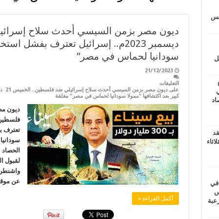
يتس
ديسمبر 2023م.. إسرائيل تعترف بفشل ا
سودانيا لحماس في مصر”
ل
21/12/2023
التعليقات
ي
كبير بعد اكتشافها “ممولا سودانيا لحماس في مصر” مغلقة
أغسطس 2026.. حصاد
ديون مص
تعترف بف
قد
سودانيا
اثاء
الحصاد 
لقبول ا
واشنطن 
عن موقف
 في
لسويس
أكمل القراءة »
وابع مرعبة