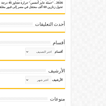
2026.. “حملة عايز أتنفس” حرارة تتجاوز 45 درجة
تحول زنازين 60 ألف معتقل في مصر إلى قبور مغلقة
أحدث التعليقات
أقسام
أقسام
الأرشيف
الأرشيف
منوعات