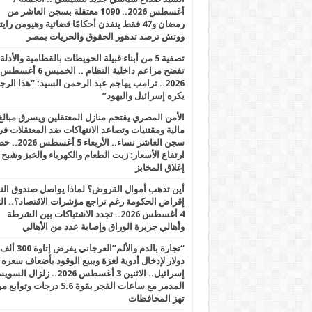
أغسطس 2026.. 1090 معتقلة بسجن العاشر من
رمضان و47 فقط ينفذن أحكامًا قضائية وهيومن را
ووتش ترصد تدهور الحقوق والحريات بمصر
تصفية 5 من أبناء قبيلة الحويطات بالقطامية والأدلة
تفضح مزاعم داخلية النظام .. الخميس 6 أغسطس
2026.. ترامب يهاجم عبد الرحمن السيد: “هذا الرج
يكره إسرائيل واليهود”
الأمن المصري يقتحم منازل المعتقلين ويسرق مبالغ
مالية ومقتنيات وتصاعد الانتهاكات ضد المعتقلات ف
سجن العاشر نساء.. الأربعاء 5 
ارتفاع الأسعار: زيت الطعام والكهرباء والخبز وشبح
إغلاق المخابز
أين تذهب أموال القروض؟ لماذا يواصل صندوق الن
إقراض الحكومة رغم تراجع مؤشرات الاقتصاد؟.. الثل
4 أغسطس 2026.. تجدد الاشتباكات بين الشرطة
وأهالي جزيرة الوراق وإصابة عدد من الأهالي
“تجارة بالدم والألم”العرجاني يفرض إتاوة 300 ألف
دولار لإدخال أدوية لغزة ويبيع الوقود بأضعاف سعره
إسرائيل.. الاثنين 3 أغسطس 2026.. زلزال ا
المدمر مع ساعات الفجر بقوة 5.6 درجات وت
تهز المحافظات