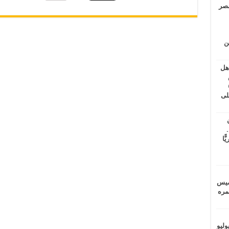
مصر
ين
اهل
طس
عاشات المتأخرة 6
لى
.
يًّا
خميس
 عمره
ماراتيين ومآسي للمصريين.. الأربعاء 29 يوليو