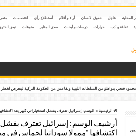
ر المحلية
عاجل
حقوق الانسان
أراء و أقلام
أستطلاع رأي
اعتصامات
متفر
ة
ثقافة و أدب
حوارات
درسات و أبحاث
صدى المنابر
منوعات
نبض الفتوى
مود فتحي بتواطؤ من السلطات الليبية وتقاعس من الحكومة التركية ليتعرض لخطر 
الرئيسية
»
الوسم:
إسرائيل تعترف بفشل استخباراتي كبير بعد اكتشافه
أرشيف الوسم :
إسرائيل تعترف بفشل ا
حمن
اكتشافها “ممولا سودانيا لحماس في م