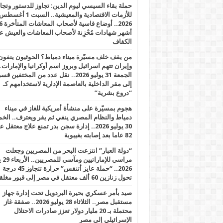
حملة بقاء السيسي ليوم الدين: تجاوز للدستور وتج
للأزمات الاقتصادية والمعيشية.. السبت 1 أغس
2026.. أوضاع قاسية لأصحاب الم
أشهر شهادات مُحْزِنة لأصحاب المعاشات والعيش ع
الكفاف
من يقف خلف مسيّرة ميناء دمياط؟ الحوثيون ينفون
وإيران تتهم اسرائيل وبروز اسم أوكرانيا والإمارات.
الجمعة 31 يوليو 2026.. نقل عدد من المختفين قسر
إلى مقر الداخلية بالعاصمة الإدارية لاستخدامهم كـ
“دروع بشرية”
هجوم بمسيّرة على منشأة أمريكية للغاز في ميناء
دمياط والنظام المصري ينفي ثم يقر ويعترف.. ال
30 يوليو 2026.. إدارة سجن بدر تمنع علاج معتقل
82 عاما بعد إصابته بغيبوبة
“دولة العبار” انتزعت البحر من المصريين وجعلت
مراسي للإ
2026.. “حملة عايز أتنفس” حرارة تتجاوز 45 درجة
تحول زنازين 60 ألف معتقل في مصر إلى قبور مغلقة
صيد بأمر عسكري بحيرة البردويل تحت إدارة جهاز
مستقبل مصر.. الثلاثاء 28 يوليو 2026.. صفقة غاز
محتملة بـ 20 مليار دولار تعزز صادرات الاحتلال
الإسرائيلي إلى مصر