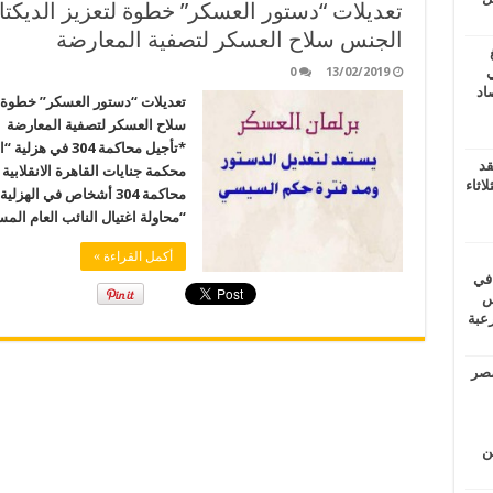
الجنس سلاح العسكر لتصفية المعارضة
ي
0
13/02/2019
أغسطس 2026.. حصاد
سلاح العسكر لتصفية المعارضة 
قد
محكمة جنايات القاهرة الانقلابية
اثاء
“محاولة اغتيال النائب العام الم
أكمل القراءة »
 في
لسويس
وابع مرعبة
مصر
ين