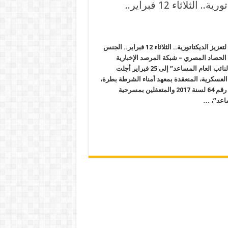
تعديلات “دستور العسكر” خطوة لتعزيز الديكتاتورية.. الثلاثاء 12 فبراير..
تعديلات “دستور العسكر” خطوة لتعزيز الديكتاتورية.. الثلاثاء 12 فبراير.. الجنس
الحصاد المصري – شبكة المرصد الإخبارية
*تأجيل محاكمة 304 في هزلية “النائب العام المساعد” إلى 25 فبراير أجلت
 العسكرية، المنعقدة بمعهد أمناء الشرطة بطرة،
محاكمة 304 أشخاص في الهزلية رقم 64 لسنة 2017 والمتعقلين بمسرحية
ساعد”، …