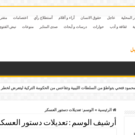
ر المحلية
عاجل
حقوق الانسان
أراء و أقلام
أستطلاع رأي
اعتصامات
متفر
ة
ثقافة و أدب
حوارات
درسات و أبحاث
صدى المنابر
منوعات
نبض الفتوى
مود فتحي بتواطؤ من السلطات الليبية وتقاعس من الحكومة التركية ليتعرض لخطر 
الرئيسية
»
الوسم:
تعديلات دستور العسكر
أرشيف الوسم :
تعديلات دستور العسكر
ل