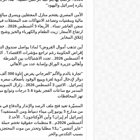
يكره إسرائيل واليهود”
الأمن المصري يقتحم منازل المعتقلين ويسرق مبالغ
مالية ومقتنيات وتصاعد الانتهاكات ضد المعتقلات ف
سجن العاشر نساء.. الأربعاء 5 
ارتفاع الأسعار: زيت الطعام والكهرباء والخبز وشبح
إغلاق المخابز
أين تذهب أموال القروض؟ لماذا يواصل صندوق الن
إقراض الحكومة رغم تراجع مؤشرات الاقتصاد؟.. الثل
4 أغسطس 2026.. تجدد الاشتباكات بين الشرطة
وأهالي جزيرة الوراق وإصابة عدد من الأهالي
“تجارة بالدم والألم”العرجاني يفرض إتاوة 300 ألف
دولار لإدخال أدوية لغزة ويبيع الوقود بأضعاف سعره
إسرائيل.. الاثنين 3 أغسطس 2026.. زلزال ا
المدمر مع ساعات الفجر بقوة 5.6 درجات وت
تهز المحافظات
المسيّرة تعيد فتح ملف الرصد والإنذار والدفاع في 
من مدارج 5 يونيو إلى ميناء دمياط ومن المستفيد؟
إسرائيل أم إيران؟ وأين الأوكتاجون؟.. الأحد 2
أغسطس 2026م.. 8 منظمات حقوقية تختتم حملة
“عايز أتنفس” بـ13 مطلبا وتحذر من موت المحتجز
بسبب التكدس والحر