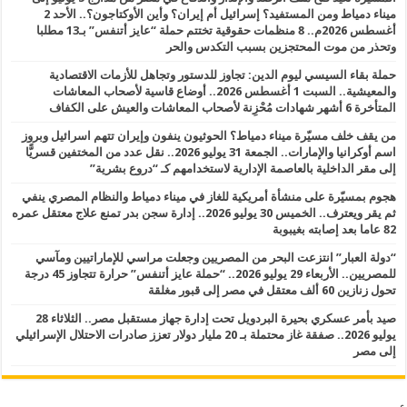
ميناء دمياط ومن المستفيد؟ إسرائيل أم إيران؟ وأين الأوكتاجون؟.. الأحد 2
أغسطس 2026م.. 8 منظمات حقوقية تختتم حملة “عايز أتنفس” بـ13 مطلبا
وتحذر من موت المحتجزين بسبب التكدس والحر
حملة بقاء السيسي ليوم الدين: تجاوز للدستور وتجاهل للأزمات الاقتصادية
والمعيشية.. السبت 1 أغسطس 2026.. أوضاع قاسية لأصحاب المعاشات
المتأخرة 6 أشهر شهادات مُحْزِنة لأصحاب المعاشات والعيش على الكفاف
من يقف خلف مسيّرة ميناء دمياط؟ الحوثيون ينفون وإيران تتهم اسرائيل وبروز
اسم أوكرانيا والإمارات.. الجمعة 31 يوليو 2026.. نقل عدد من المختفين قسريًّا
إلى مقر الداخلية بالعاصمة الإدارية لاستخدامهم كـ “دروع بشرية”
هجوم بمسيّرة على منشأة أمريكية للغاز في ميناء دمياط والنظام المصري ينفي
ثم يقر ويعترف.. الخميس 30 يوليو 2026.. إدارة سجن بدر تمنع علاج معتقل عمره
82 عاما بعد إصابته بغيبوبة
“دولة العبار” انتزعت البحر من المصريين وجعلت مراسي للإماراتيين ومآسي
للمصريين.. الأربعاء 29 يوليو 2026.. “حملة عايز أتنفس” حرارة تتجاوز 45 درجة
تحول زنازين 60 ألف معتقل في مصر إلى قبور مغلقة
صيد بأمر عسكري بحيرة البردويل تحت إدارة جهاز مستقبل مصر.. الثلاثاء 28
يوليو 2026.. صفقة غاز محتملة بـ 20 مليار دولار تعزز صادرات الاحتلال الإسرائيلي
إلى مصر