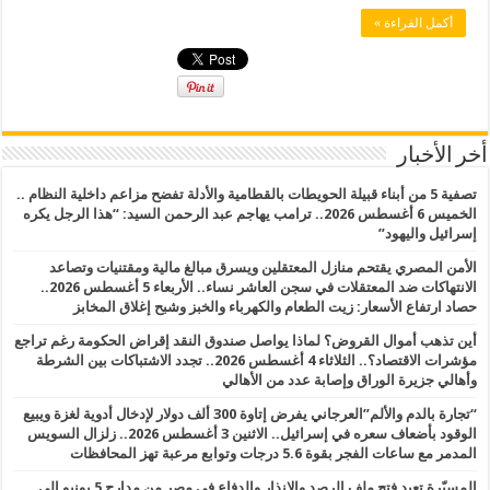
أكمل القراءة »
أخر الأخبار
تصفية 5 من أبناء قبيلة الحويطات بالقطامية والأدلة تفضح مزاعم داخلية النظام ..
الخميس 6 أغسطس 2026.. ترامب يهاجم عبد الرحمن السيد: “هذا الرجل يكره
إسرائيل واليهود”
الأمن المصري يقتحم منازل المعتقلين ويسرق مبالغ مالية ومقتنيات وتصاعد
الانتهاكات ضد المعتقلات في سجن العاشر نساء.. الأربعاء 5 أغسطس 2026..
حصاد ارتفاع الأسعار: زيت الطعام والكهرباء والخبز وشبح إغلاق المخابز
أين تذهب أموال القروض؟ لماذا يواصل صندوق النقد إقراض الحكومة رغم تراجع
مؤشرات الاقتصاد؟.. الثلاثاء 4 أغسطس 2026.. تجدد الاشتباكات بين الشرطة
وأهالي جزيرة الوراق وإصابة عدد من الأهالي
“تجارة بالدم والألم”العرجاني يفرض إتاوة 300 ألف دولار لإدخال أدوية لغزة ويبيع
الوقود بأضعاف سعره في إسرائيل.. الاثنين 3 أغسطس 2026.. زلزال السويس
المدمر مع ساعات الفجر بقوة 5.6 درجات وتوابع مرعبة تهز المحافظات
المسيّرة تعيد فتح ملف الرصد والإنذار والدفاع في مصر من مدارج 5 يونيو إلى