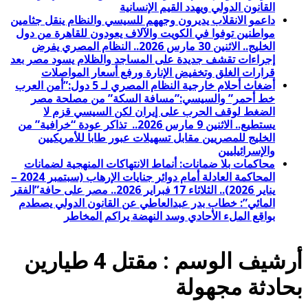
القانون الدولي ويهدد القيم الإنسانية
داعمو الانقلاب يديرون وجههم للسيسي والنظام ينقل جثامين
مواطنين توفوا في الكويت والآلاف يعودون للقاهرة من دول
الخليج.. الاثنين 30 مارس 2026.. النظام المصري يفرض
إجراءات تقشف جديدة على المساجد والظلام يسود مصر بعد
قرارات الغلق وتخفيض الإنارة ورفع أسعار المواصلات
أضغاث أحلام خارجية النظام المصري لـ 5 دول:”أمن العرب
خط أحمر” والسيسي:”مسافة السكة” من مصلحة مصر
الضغط لوقف الحرب على إيران لكن السيسي قزم لا
يستطيع.. الاثنين 9 مارس 2026.. تذاكر عودة “خرافية” من
الخليج للمصريين مقابل تسهيلات عبور طابا للأمريكيين
والإسرائيليين
محاكمات بلا ضمانات: أنماط الانتهاكات المنهجية لضمانات
المحاكمة العادلة أمام دوائر جنايات الإرهاب (سبتمبر 2024 –
يناير 2026).. الثلاثاء 17 فبراير 2026.. مصر على حافة”الفقر
المائي”: خطاب بدر عبدالعاطي عن القانون الدولي يصطدم
بواقع الملء الأحادي وسد النهضة يراكم المخاطر
أرشيف الوسم :
مقتل 4 طيارين
بحادثة مجهولة