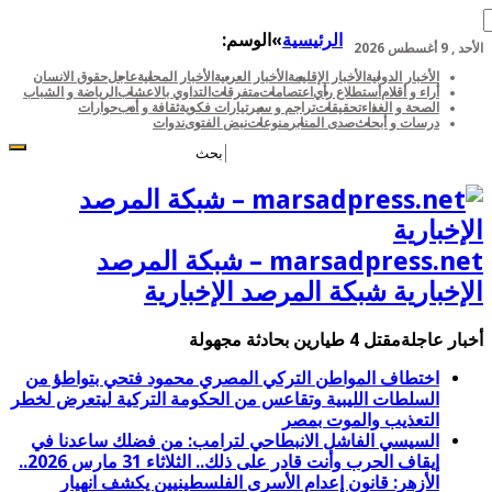
الرئيسية
»
الوسم:
الأحد , 9 أغسطس 2026
الأخبار الدولية
الأخبار الإقليمة
الأخبار العربية
الأخبار المحلية
عاجل
حقوق الانسان
أراء و أقلام
أستطلاع رأي
اعتصامات
متفرقات
التداوي بالاعشاب
الرياضة و الشباب
الصحة و الغذاء
تحقيقات
تراجم و سير
تيارات فكرية
ثقافة و أدب
حوارات
درسات و أبحاث
صدى المنابر
منوعات
نبض الفتوى
ندوات
marsadpress.net – شبكة المرصد
الإخبارية شبكة المرصد الإخبارية
أخبار عاجلة
مقتل 4 طيارين بحادثة مجهولة
اختطاف المواطن التركي المصري محمود فتحي بتواطؤ من
السلطات الليبية وتقاعس من الحكومة التركية ليتعرض لخطر
التعذيب والموت بمصر
السيسي الفاشل الانبطاحي لترامب: من فضلك ساعدنا في
إيقاف الحرب وأنت قادر على ذلك.. الثلاثاء 31 مارس 2026..
الأزهر: قانون إعدام الأسرى الفلسطينيين يكشف انهيار