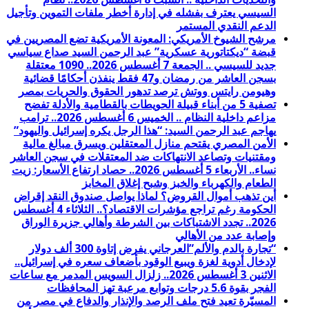
السيسي يعترف بفشله في إدارة أخطر ملفات التموين وتأجيل
الدعم النقدي المستمر
مرشح الشيوخ الأمريكي: المعونة الأمريكية تضع المصريين في
قبضة “ديكتاتورية عسكرية” عبد الرحمن السيد صداع سياسي
جديد للسيسي .. الجمعة 7 أغسطس 2026.. 1090 معتقلة
بسجن العاشر من رمضان و47 فقط ينفذن أحكامًا قضائية
وهيومن رايتس ووتش ترصد تدهور الحقوق والحريات بمصر
تصفية 5 من أبناء قبيلة الحويطات بالقطامية والأدلة تفضح
مزاعم داخلية النظام .. الخميس 6 أغسطس 2026.. ترامب
يهاجم عبد الرحمن السيد: “هذا الرجل يكره إسرائيل واليهود”
الأمن المصري يقتحم منازل المعتقلين ويسرق مبالغ مالية
ومقتنيات وتصاعد الانتهاكات ضد المعتقلات في سجن العاشر
نساء.. الأربعاء 5 أغسطس 2026.. حصاد ارتفاع الأسعار: زيت
الطعام والكهرباء والخبز وشبح إغلاق المخابز
أين تذهب أموال القروض؟ لماذا يواصل صندوق النقد إقراض
الحكومة رغم تراجع مؤشرات الاقتصاد؟.. الثلاثاء 4 أغسطس
2026.. تجدد الاشتباكات بين الشرطة وأهالي جزيرة الوراق
وإصابة عدد من الأهالي
“تجارة بالدم والألم”العرجاني يفرض إتاوة 300 ألف دولار
لإدخال أدوية لغزة ويبيع الوقود بأضعاف سعره في إسرائيل..
الاثنين 3 أغسطس 2026.. زلزال السويس المدمر مع ساعات
الفجر بقوة 5.6 درجات وتوابع مرعبة تهز المحافظات
المسيّرة تعيد فتح ملف الرصد والإنذار والدفاع في مصر من