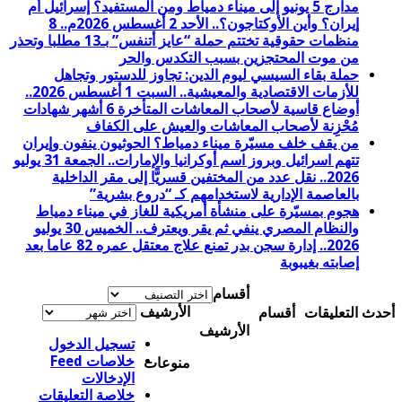
مدارج 5 يونيو إلى ميناء دمياط ومن المستفيد؟ إسرائيل أم
إيران؟ وأين الأوكتاجون؟.. الأحد 2 أغسطس 2026م.. 8
منظمات حقوقية تختتم حملة “عايز أتنفس” بـ13 مطلبا وتحذر
من موت المحتجزين بسبب التكدس والحر
حملة بقاء السيسي ليوم الدين: تجاوز للدستور وتجاهل
للأزمات الاقتصادية والمعيشية.. السبت 1 أغسطس 2026..
أوضاع قاسية لأصحاب المعاشات المتأخرة 6 أشهر شهادات
مُحْزِنة لأصحاب المعاشات والعيش على الكفاف
من يقف خلف مسيّرة ميناء دمياط؟ الحوثيون ينفون وإيران
تتهم اسرائيل وبروز اسم أوكرانيا والإمارات.. الجمعة 31 يوليو
2026.. نقل عدد من المختفين قسريًّا إلى مقر الداخلية
بالعاصمة الإدارية لاستخدامهم كـ “دروع بشرية”
هجوم بمسيّرة على منشأة أمريكية للغاز في ميناء دمياط
والنظام المصري ينفي ثم يقر ويعترف.. الخميس 30 يوليو
2026.. إدارة سجن بدر تمنع علاج معتقل عمره 82 عاما بعد
إصابته بغيبوبة
أقسام
الأرشيف
أحدث التعليقات
أقسام
الأرشيف
تسجيل الدخول
خلاصات Feed
منوعات
الإدخالات
خلاصة التعليقات