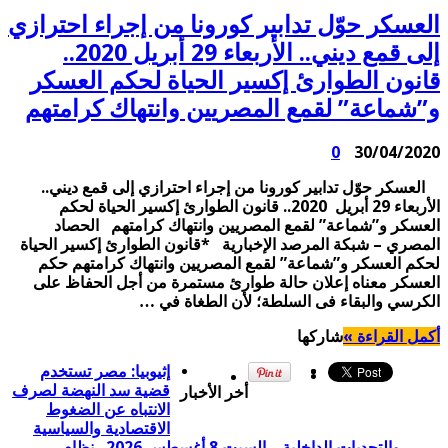
العسكر حوّل تدابير كورونا من إجراء احترازي
إلى قمع ديني.. الأربعاء 29 أبريل 2020..
قانون الطوارئ إكسير الحياة لحكم العسكر
و”شماعة” لقمع المصريين وانتهاك كرامتهم
0
30/04/2020
العسكر حوّل تدابير كورونا من إجراء احترازي إلى قمع ديني..
الأربعاء 29 أبريل 2020.. قانون الطوارئ إكسير الحياة لحكم
العسكر و”شماعة” لقمع المصريين وانتهاك كرامتهم الحصاد
المصري – شبكة المرصد الإخبارية *قانون الطوارئ إكسير الحياة
لحكم العسكر و”شماعة” لقمع المصريين وانتهاك كرامتهم حكم
العسكر معناه إعلان حالة طوارئ مستمرة من أجل الحفاظ على
الكرسي والبقاء فى السلطة؛ لأن الطغاة في …
أكمل القراءة »
شاركها
إثيوبيا: مصر تستخدم
قضية سد النهضة لصرف
أخر الأخبار
الانتباه عن الضغوط
الاقتصادية والسياسية
والتحديات الداخلية .. السبت 8 أغسطس 2026.. نظام