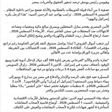
وهيومن رايتس ووتش ترصد تدهور الحقوق والحريات بمصر
تصفية 5 من أبناء قبيلة الحويطات بالقطامية والأدلة تفضح مزاعم داخلية النظام ..
الخميس 6 أغسطس 2026.. ترامب يهاجم عبد الرحمن السيد: “هذا الرجل يكره
إسرائيل واليهود”
الأمن المصري يقتحم منازل المعتقلين ويسرق مبالغ مالية ومقتنيات وتصاعد
الانتهاكات ضد المعتقلات في سجن العاشر نساء.. الأربعاء 5 أغسطس 2026..
حصاد ارتفاع الأسعار: زيت الطعام والكهرباء والخبز وشبح إغلاق المخابز
أين تذهب أموال القروض؟ لماذا يواصل صندوق النقد إقراض الحكومة رغم تراجع
مؤشرات الاقتصاد؟.. الثلاثاء 4 أغسطس 2026.. تجدد الاشتباكات بين الشرطة
وأهالي جزيرة الوراق وإصابة عدد من الأهالي
“تجارة بالدم والألم”العرجاني يفرض إتاوة 300 ألف دولار لإدخال أدوية لغزة ويبيع
الوقود بأضعاف سعره في إسرائيل.. الاثنين 3 أغسطس 2026.. زلزال السويس
المدمر مع ساعات الفجر بقوة 5.6 درجات وتوابع مرعبة تهز المحافظات
المسيّرة تعيد فتح ملف الرصد والإنذار والدفاع في مصر من مدارج 5 يونيو إلى
ميناء دمياط ومن المستفيد؟ إسرائيل أم إيران؟ وأين الأوكتاجون؟.. الأحد 2
أغسطس 2026م.. 8 منظمات حقوقية تختتم حملة “عايز أتنفس” بـ13 مطلبا
وتحذر من موت المحتجزين بسبب التكدس والحر
حملة بقاء السيسي ليوم الدين: تجاوز للدستور وتجاهل للأزمات الاقتصادية
والمعيشية.. السبت 1 أغسطس 2026.. أوضاع قاسية لأصحاب المعاشات
المتأخرة 6 أشهر شهادات مُحْزِنة لأصحاب المعاشات والعيش على الكفاف