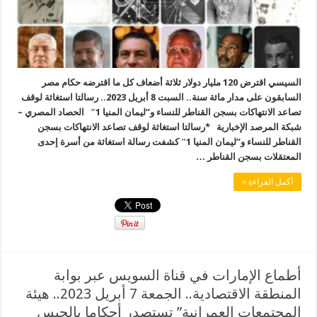
السيسي اقترض 120 مليار دولار ثلاثة أضعاف كل ما اقترضه حكام مصر
السابقون على مدار مائة سنة.. السبت 8 أبريل 2023.. رسالتا استغاثة لوقف
تصاعد الانتهاكات بسجن القناطر للنساء و”ليمان المنيا 1″ الحصاد المصري –
شبكة المرصد الإخبارية *رسالتا استغاثة لوقف تصاعد الانتهاكات بسجن
القناطر للنساء و”ليمان المنيا 1″ كشفت رسالة استغاثة من أسرة إحدى
المعتقلات بسجن القناطر …
أكمل القراءة »
أطماع الإمارات في قناة السويس عبر بوابة
المنطقة الاقتصادية.. الجمعة 7 أبريل 2023.. هيئة
المجتمعات العمرانية” تستصدر أحكاما بالحبس