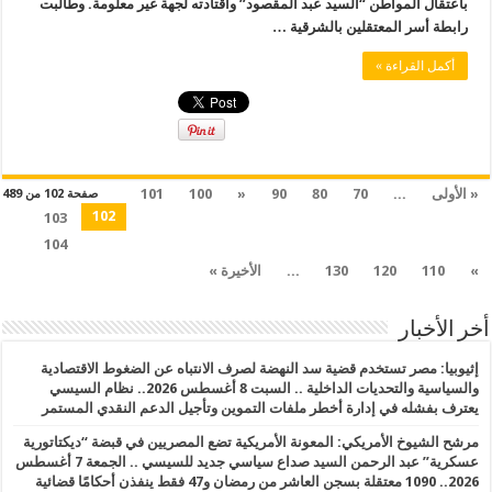
باعتقال المواطن “السيد عبد المقصود” واقتادته لجهة غير معلومة. وطالبت
رابطة أسر المعتقلين بالشرقية …
أكمل القراءة »
« الأولى
...
70
80
90
«
100
101
صفحة 102 من 489
102
103
104
»
110
120
130
...
الأخيرة »
أخر الأخبار
إثيوبيا: مصر تستخدم قضية سد النهضة لصرف الانتباه عن الضغوط الاقتصادية
والسياسية والتحديات الداخلية .. السبت 8 أغسطس 2026.. نظام السيسي
يعترف بفشله في إدارة أخطر ملفات التموين وتأجيل الدعم النقدي المستمر
مرشح الشيوخ الأمريكي: المعونة الأمريكية تضع المصريين في قبضة “ديكتاتورية
عسكرية” عبد الرحمن السيد صداع سياسي جديد للسيسي .. الجمعة 7 أغسطس
2026.. 1090 معتقلة بسجن العاشر من رمضان و47 فقط ينفذن أحكامًا قضائية