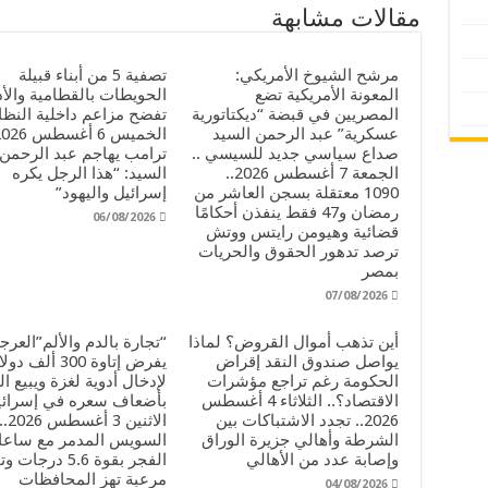
مقالات مشابهة
مرشح الشيوخ الأمريكي:
تصفية 5 من أبناء قبيلة
المعونة الأمريكية تضع
الحويطات بالقطامية والأد
المصريين في قبضة “ديكتاتورية
تفضح مزاعم داخلية النظام
عسكرية” عبد الرحمن السيد
صداع سياسي جديد للسيسي ..
ترامب يهاجم عبد الرحمن
الجمعة 7 أغسطس 2026..
السيد: “هذا الرجل يكره
1090 معتقلة بسجن العاشر من
إسرائيل واليهود”
رمضان و47 فقط ينفذن أحكامًا
06/08/2026
قضائية وهيومن رايتس ووتش
ترصد تدهور الحقوق والحريات
بمصر
07/08/2026
أين تذهب أموال القروض؟ لماذا
“تجارة بالدم والألم”العرج
يواصل صندوق النقد إقراض
يفرض إتاوة 300 ألف دو
الحكومة رغم تراجع مؤشرات
لإدخال أدوية لغزة ويبيع ال
الاقتصاد؟.. الثلاثاء 4 أغسطس
بأضعاف سعره في إسرائي
2026.. تجدد الاشتباكات بين
الاث
الشرطة وأهالي جزيرة الوراق
السويس المدمر مع ساع
وإصابة عدد من الأهالي
الفجر بقوة 5.6 درجات
مرعبة تهز المحافظات
04/08/2026