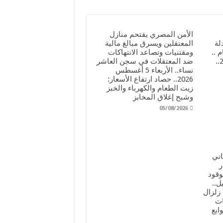
الأمن المصري يقتحم منازل
لة
المعتقلين ويسرق مبالغ مالية
 ..
ومقتنيات وتصاعد الانتهاكات
الخميس 6 أغسطس 2026..
ضد المعتقلات في سجن العاشر
نساء.. الأربعاء 5 أغسطس
2026.. حصاد ارتفاع الأسعار:
زيت الطعام والكهرباء والخبز
وشبح إغلاق المخابز
05/08/2026
اني
لار
وقود
ل..
نين 3 أغسطس 2026.. زلزال
ات
 وتوابع