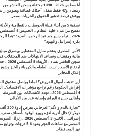
محاكمات بلا ضمانات: أنماط الانتهاكات المنهجية لضمانات المحاكمة العادلة أمام دوائر جنايات الإرهاب (سبتمبر 2024 – يناير 2026).. الثلاثاء 
أغسطس 2026.. 1090 معتقلة بسجن العاشر من
رمضان و47 فقط ينفذن أحكامًا قضائية وهيومن را
ووتش ترصد تدهور الحقوق والحريات بمصر
تصفية 5 من أبناء قبيلة الحويطات بالقطامية والأدلة
تفضح مزاعم داخلية النظام .. الخميس 6 أغسطس
2026.. ترامب يهاجم عبد الرحمن السيد: “هذا الرج
يكره إسرائيل واليهود”
الأمن المصري يقتحم منازل المعتقلين ويسرق مبالغ
مالية ومقتنيات وتصاعد الانتهاكات ضد المعتقلات ف
سجن العاشر نساء.. الأربعاء 5 
ارتفاع الأسعار: زيت الطعام والكهرباء والخبز وشبح
إغلاق المخابز
أين تذهب أموال القروض؟ لماذا يواصل صندوق الن
إقراض الحكومة رغم تراجع مؤشرات الاقتصاد؟.. الثل
4 أغسطس 2026.. تجدد الاشتباكات بين الشرطة
وأهالي جزيرة الوراق وإصابة عدد من الأهالي
“تجارة بالدم والألم”العرجاني يفرض إتاوة 300 ألف
دولار لإدخال أدوية لغزة ويبيع الوقود بأضعاف سعره
إسرائيل.. الاثنين 3 أغسطس 2026.. زلزال ا
المدمر مع ساعات الفجر بقوة 5.6 درجات وت
تهز المحافظات