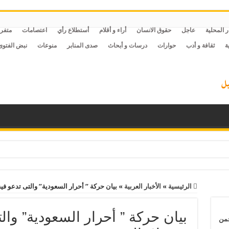
ر المحلية
عاجل
حقوق الانسان
أراء و أقلام
أستطلاع رأي
اعتصامات
متفر
ة
ثقافة و أدب
حوارات
درسات و أبحاث
صدى المنابر
منوعات
نبض الفتوى
ن السلطات الليبية وتقاعس من الحكومة التركية ليتعرض لخطر التعذيب والموت بم
الأزهر: قانون إعدام الأسرى الفلسطينيين يكشف انهيار القانون الدولي ويهدد القيم الإنسانية
الرئيسية
»
الأخبار العربية
»
بيان حركة ” أحرار السعودية” والتى تدعو فيه
ل الخليج.. الاثنين 30 مارس 2026.. النظام المصري يفرض إجراءات تقشف جديدة على المساجد والظلام يسود مصر بعد قرارات الغلق وتخفيض الإنارة ورفع أسعار المواصلات
بيان حركة ” أحرار السعودية” والت
حمن