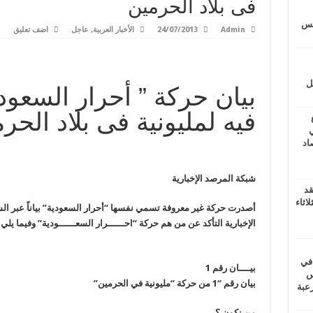
فى بلاد الحرمين
17 فبراير 2026.. مصر على حافة”الفقر المائي”: خطاب بدر عبدالعاطي عن القانون الدولي يصطدم بواقع الملء الأحادي وسد النهضة يراكم المخاطر
يتس
Admin
24/07/2013
الأخبار العربية
,
عاجل
اضف تعليق
ل
بيان حركة ” أحرار السعود
فيه لمليونية فى بلاد الحر
ي
أغسطس 2026.. حصاد
شبكة المرصد الإخبارية
قد
اثاء
أصدرت حركة غير معروفة تسمي نفسها “أحرار السعودية” بياناً عبر ال
الإخبارية التأكد عن من هم حركة “احــــــرار السعــــــودية” وفيما يلي
 في
بيــــان رقم 1
لسويس
بيان رقم “1 من حركة “مليونية في الحرمين
”
وابع مرعبة
من نكون ؟