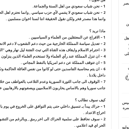
مصر
1 –
نحن شباب سعودي من اهل السنة والجماعة
.
2 –
نحن شباب سعودي لا ينتمي لأي حزب سياسي , وانما نحترم اهل الحق
وانما هذا مصدر فخر ولكن نقول الحقيقة اننا لسنا اخوان مسلمين
.
ين
ماذا نريد ؟
1 –
الافراج عن المعتقلين من العلماء و السياسيين
.
اهل
طس
2 –
تعديل سياسة المملكة الخارجية من حيث دعم الشعوب لا دعم الانظ
عاشات المتأخرة 6
3 –
احترام الاسلام وايقاف هذه القناة التي تبث الفتنة ليل نهار وهي “ال
لى
4 –
ان تنزل المملكة عند رأي العلماء ولا تستخدم العلماء الذين ينزلون 
5 –
ان تتوقف المملكة عن دعم امريكيا بالنفط المجاني
.
6 –
ان يتم محاسبة الفاسدين حتى لو كانوا من نفس العائلة الحاكمة وت
.
داخل بلادنا
.
يًّا
7 –
الوقوف الى جانب الثورة السورية وعدم التلاعب بالعواطف من خلا
جانب سوريا وهم بالاساس يحاربون الاسلاميين ويصفونهم بالارهابيين عبر
كيف سوف نطالب ؟
خميس
1 –
حراك يبدأ بـ تنسيق داخلي حتى يتم التوافق على الخروج في يوم باع
 عمره
اخراج الاعداد
.
2 –
سوف نحافظ على سلمية الحراك الى اخر رمق , وبالرغم من التشويه
الحر اي قيد اعلامي
.
ماراتيين ومآسي للمصريين.. الأربعاء 29 يوليو