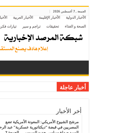
الجمعة , 7 أغسطس 2026
الأخبار الدولية
الأخبار الإقليمة
الأخبار العربية
الأخبا
الصحة و الغذاء
تحقيقات
تراجم و سير
تيارات فكري
أخبار عاجلة
اختطاف المواطن التركي المصري محمود فتحي بتواطؤ م
السيسي الفاشل الانبطاحي لترامب: من فضلك ساعدنا في إيقاف الحرب وأنت قادر على ذلك.. الثلاثاء 31 مارس 2026.. 
أخر الأخبار
داعمو الانقلاب يديرون وجههم للسيسي والنظام ينقل جثامين مواطنين توفوا في الكويت والآلاف يعودون للقاهرة من دو
مرشح الشيوخ الأمريكي: المعونة الأمريكية تضع
أضغاث أحلام خارجية النظام المصري لـ 5 دول:”أمن العرب خط أحمر” والسيسي:”مسافة السكة” من مصلحة مصر الضغط لوقف الحرب على إيران لكن السيسي قزم لا يستطيع.. الاثنين 9 مارس 2026.. تذاكر عودة “خرافية” من الخليج للمصريين مقابل تسهيلات عبور طابا للأمريكيين والإسرائيليين
المصريين في قبضة “ديكتاتورية عسكرية” عبد الر
السيد صداع سياسي جديد للسيسي .. الجمعة 7