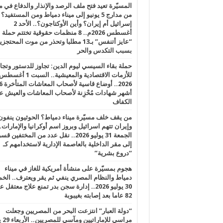
المسيّرة تعيد فتح ملف الرصد والإنذار والدفاع في 
من مدارج 5 يونيو إلى ميناء دمياط ومن المستفيد؟
إسرائيل أم إيران؟ وأين الأوكتاجون؟.. الأحد 2
أغسطس 2026م.. 8 منظمات حقوقية تختتم حملة
“عايز أتنفس” بـ13 مطلبا وتحذر من موت المحتجز
بسبب التكدس والحر
حملة بقاء السيسي ليوم الدين: تجاوز للدستور وتج
للأزمات الاقتصادية والمعيشية.. السبت 1 أغس
2026.. أوضاع قاسية لأصحاب الم
أشهر شهادات مُحْزِنة لأصحاب المعاشات والعيش ع
الكفاف
من يقف خلف مسيّرة ميناء دمياط؟ الحوثيون ينفون
وإيران تتهم اسرائيل وبروز اسم أوكرانيا والإمارات.
الجمعة 31 يوليو 2026.. نقل عدد من المختفين قسر
إلى مقر الداخلية بالعاصمة الإدارية لاستخدامهم كـ
“دروع بشرية”
هجوم بمسيّرة على منشأة أمريكية للغاز في ميناء
دمياط والنظام المصري ينفي ثم يقر ويعترف.. ال
30 يوليو 2026.. إدارة سجن بدر تمنع علاج معتقل
82 عاما بعد إصابته بغيبوبة
“دولة العبار” انتزعت البحر من المصريين وجعلت
مراسي للإ