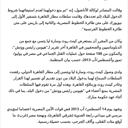
وقالت المصادر لوكالة الأناضول، إنه “تم منع دخولهما لعدم استيفائهما شروط
الدخول للبلاد (لم تحددها)، وقامت سلطات مطار القاهرة بتسفير الأول إلى
نيويورك على متن طائرة الخطوط المصرية، والثانية إلى باريس على متن
طائرة الخطوط الفرنسية
“.
وكان من المقرر أن يستعرض كينث روث وسارة ليا يتسن مع جمع من
الدبلوماسيين والصحفيين في القاهرة آخر تقرير لـ”هيومن رايتس ووتش”،
والمكون من 188 صفحة حول عمليات القتل الجماعي في مصر في يوليو/
تموز وأغسطس/آب 2013، حسب بيان المنظمة
.
ولدى وصول كينث روث، وسارة ليا ويتسن إلى مطار القاهرة الدولي، رفضت
السلطات السماح لهما بدخول البلاد من دون تقديم أي تفسير لهذا القرار
.
وغادر كينث روث وزملاؤه القاهرة. وهذه أول مرة تقوم فيها السلطات
المصرية بمنع أعضاء في “هيومن رايتس ووتش” من دخول البلد، بما في ذلك
أثناء عهد حكومة مبارك
.
وشهد يوم 14 أغسطس/ آب 2013 فض قوات الأمن المصرية اعتصاما لمؤيدي
مرسي في ميداني رابعة العدوية (شرقي القاهرة)، ونهضة مصر (غرب)، ما
أوقع مئات القتلى، وآلاف الجرحى، بحسب حصيلة رسمية
.