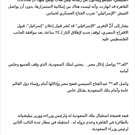
القاهرة قد انهارت، وأنه ليست هناك من إمكانية لاستمرارها، بدون أن يواصل
الجيش
“
الإسرائيلي” ضرب الجناح العسكري لحماس
.
يشار إلى أنَّ التقرير “الإسرائيلي” قد نُشر قبيل إعلان “إسرائيل”، قبول
الاقتراح المصري، لوقف جديد لإطلاق النار لـ 72 ساعة، بعد موافقة الجانب
الفلسطيني عليه
.
*
العـ** يواصل إذلال مصر .. ينحني لملك السعودية، الذي وقف للجميع وجلس
أمامه
واصل العـ** عبدالفتاح السيسي فضح مصر وإذلالها أمام رؤساء دول العالم
عامة وأمام ملك السعودية بشكل خاص.
فبعد فضيحة استقبال ملك السعودية له ولرئيس وزراءه ووزير ميليشياته
بالطائرة في القاهرة وعدم نزوله له.. استقبله في مطار جدة النائب الثاني
لرئيس وزراء السعودية.