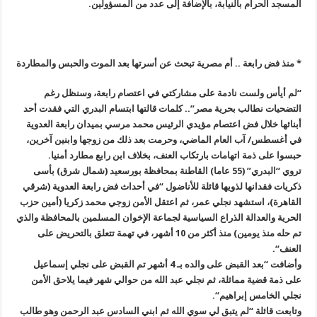
المسجد الحرام بالنيابة، بالإضافة إلى عدد من المسؤولين
.
* منذ فض رابعة .. أم مصرية تبحث عن أسرتها بعد الموت والحبس والمطاردة
“
لم أيأس ولست نادمة على مشاركتي في اعتصام رابعة، وسنظل رغم
التضحيات نطالب بحرية مصر”.. كلمات قالتها ابتسام البدري التي فقدت أحد
أبنائها خلال فض اعتصام مؤيدي الرئيس محمد مرسي بميدان رابعة العدوية
في أغسطس/ آب العام الماضي، وحرمت بعد ذلك من زوجها وابنين آخرين،
حبسوا على ذمة اتهامات بارتكاب العنف، بخلاف ابن رابع مطارد أمنيا
.
تروي “البدري” (55 عاما) القاطنة بمحافظة بورسعيد (شمال شرق) بأسى
ذكريات فقدانها لذويها قائلة للأناضول “في أحداث فض رابعة العدوية (شرقي
القاهرة
)
، استشهد نجلي عمر، ثم اعتقل الأمن زوجي محمد زكريا (أمين حزب
الحرية والعدالة الذراع السياسية لجماعة الإخوان المسلمين بالمحافظة والذي
تم حله منذ يومين) منذ أكثر من 10 أشهر، في تهمة تتعلق بالتحريض على
العنف
“.
وأضافت “بعد القبض على والده بـ 4 أشهر تم القبض على نجلي إسماعيل
على ذمة قضية مماثلة، ثم نجلي عبد الله من حوالي شهر فيما يلاحق الأمن
نجلي الخامس إبراهيم
“.
وتابعت قائلة “لم يتبق لي سوي الله ثم ابني السادس عبد الرحمن وهو طالب