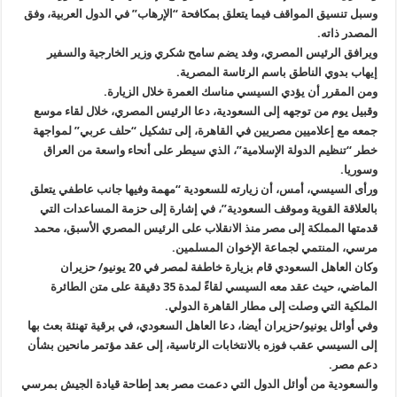
وسبل تنسيق المواقف فيما يتعلق بمكافحة “الإرهاب” في الدول العربية، وفق
المصدر ذاته
.
ويرافق الرئيس المصري، وفد يضم سامح شكري وزير الخارجية والسفير
إيهاب بدوي الناطق باسم الرئاسة المصرية
.
ومن المقرر أن يؤدي السيسي مناسك العمرة خلال الزيارة
.
وقبيل يوم من توجهه إلى السعودية، دعا الرئيس المصري، خلال لقاء موسع
جمعه مع إعلاميين مصريين في القاهرة، إلى تشكيل “حلف عربي” لمواجهة
خطر “تنظيم الدولة الإسلامية”، الذي سيطر على أنحاء واسعة من العراق
وسوريا
.
ورأى السيسي، أمس، أن زيارته للسعودية “مهمة وفيها جانب عاطفي يتعلق
بالعلاقة القوية وموقف السعودية”، في إشارة إلى حزمة المساعدات التي
قدمتها المملكة إلى مصر منذ الانقلاب على الرئيس المصري الأسبق، محمد
مرسي، المنتمي لجماعة الإخوان المسلمين
.
وكان العاهل السعودي قام بزيارة خاطفة لمصر في 20 يونيو/ حزيران
الماضي، حيث عقد معه السيسي لقاءً لمدة 35 دقيقة على متن الطائرة
الملكية التي وصلت إلى مطار القاهرة الدولي
.
وفي أوائل يونيو/حزيران أيضا، دعا العاهل السعودي، في برقية تهنئة بعث بها
إلى السيسي عقب فوزه بالانتخابات الرئاسية، إلى عقد مؤتمر مانحين بشأن
دعم مصر
.
والسعودية من أوائل الدول التي دعمت مصر بعد إطاحة قيادة الجيش بمرسي