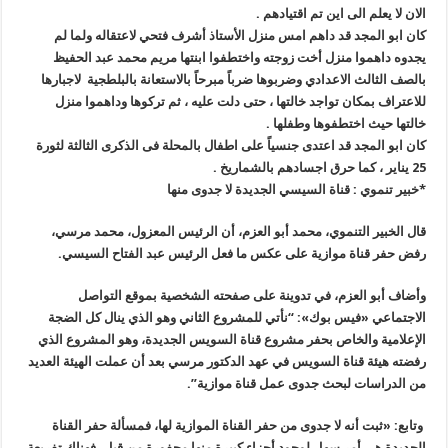
الان لا يعلم الى اين تم اقتيادهم .
كان ابو المجد قد داهم امس منزل الأستاذ أشرف فتحي لاعتقاله ولما لم
يجدوه داهموا منزل أخت زوجته واختطفوا ابنتها مريم محمد عبد الحفيظ
بالصف الثالث الاعدادي وضربوها ضرباً مبرحاً بالاستعانة بالبلطجية لاجبارها
للاعتراف بمكان تواجد خالتها ، حتى دلت عليه ، ثم تركوها وداهموا منزل
خالتها حيث اختطفوها وطفلها .
كان ابو المجد قد اعتدى جنسياً على اطفال بالمحلة فى الذكرى الثالثة لثورة
25 يناير ، كما حرق اجسادهم بالشماريخ .
*خبير تنموي : قناة السيسي الجديدة لا جدوى منها
قال الخبير التنموي، محمد أبو العزم، أن الرئيس المعزول، محمد مرسي،
رفض حفر قناة موازية على عكس ما فعل الرئيس عبد الفتاح السيسي
.
وأضاف أبو العزم، في تدوينة على صفحته الشخصية بموقع التواصل
الاجتماعي
«
فيس بوك»: “نأتي للمشروع الثاني وهو الذي ينال كل الضجة
الإعلامية والخاص بحفر مشروع قناة السويس الجديدة، وهو المشروع الذي
رفضته هيئة قناة السويس في عهد الدكتور مرسي بعد أن عملت الهيئة العديد
من الدراسات لبحث جدوى عمل قناة موازية”.
وتابع: «ثبت أنه لا جدوى من حفر القناة الموازية لها، فمسألة حفر القناة
الجديدة هي أمر سهل لوجود أجزاء كبيرة منها محفورة من قبل، فهناك تفريعة