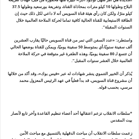
البلاح وطولها 10 كيلو مترات بمحاذاة القناة، وتفريعة بورسعيد وطولها 37.5
كيلو مترًا، ولكن كان رأي هيئة قناة السويس أنه لا داعي لكل ذلك حيث إن
الطاقة الاستيعابية للقناة الحالية كافية تماما لحركة الملاحة العالمية خلال
السنوات المقبلة”.
واستطرد: «عدد السفن التي تمر من قناة السويس حاليًا يقارب العشرين
ألف سفينة سنويًا،أي بمتوسط 50 سفينة يوميًا، ويمكن للقناة بوضعها الحالي
أن تتسع لـ 80 سفينة يوميًا، وهذه الطفرة غير متوقعة في حركة الملاحة
العالمية خلال العشر سنوات المقبل”.
يُذكر أن الخبير التنموي ينشر شهادات له عبر «فيس بوك»، وقد أكد من خلالها
أن مشروع قناة السويس، قد بدأ فعلياً في عهد الرئيس المعزول محمد
مرسي، بحسب قوله
.
*سلطات الانقلاب تزعم اعتقالها أحد أعضاء تنظيم القاعدة وآخر تابع لأنصار
بيت المقدس
زعمت سلطات الانقلاب أن مباحث الدقهلية بالتنسيق مع مباحث الأمن