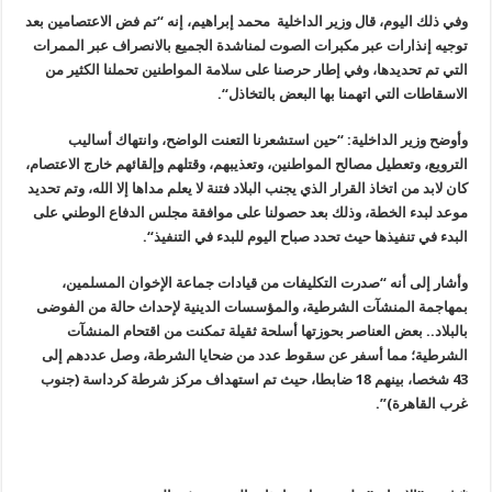
وفي ذلك اليوم، قال وزير الداخلية محمد إبراهيم، إنه “تم فض الاعتصامين بعد
توجيه إنذارات عبر مكبرات الصوت لمناشدة الجميع بالانصراف عبر الممرات
التي تم تحديدها، وفي إطار حرصنا على سلامة المواطنين تحملنا الكثير من
الاسقاطات التي اتهمنا بها البعض بالتخاذل
“.
وأوضح وزير الداخلية: “حين استشعرنا التعنت الواضح، وانتهاك أساليب
الترويع، وتعطيل مصالح المواطنين، وتعذيبهم، وقتلهم وإلقائهم خارج الاعتصام،
كان لابد من اتخاذ القرار الذي يجنب البلاد فتنة لا يعلم مداها إلا الله، وتم تحديد
موعد لبدء الخطة، وذلك بعد حصولنا على موافقة مجلس الدفاع الوطني على
البدء في تنفيذها حيث تحدد صباح اليوم للبدء في التنفيذ
“.
وأشار إلى أنه “صدرت التكليفات من قيادات جماعة الإخوان المسلمين،
بمهاجمة المنشآت الشرطية، والمؤسسات الدينية لإحداث حالة من الفوضى
بالبلاد.. بعض العناصر بحوزتها أسلحة ثقيلة تمكنت من اقتحام المنشآت
الشرطية؛ مما أسفر عن سقوط عدد من ضحايا الشرطة، وصل عددهم إلى
43 شخصا، بينهم 18 ضابطا، حيث تم استهداف مركز شرطة كرداسة (جنوب
غرب القاهرة
)”.