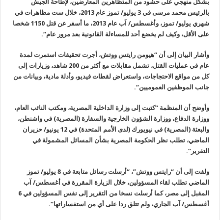
بشكل منهجي على حشود من المتظاهرين المعارضين، لإطاحة الجيش
بالرئيس محمد مرسى في 3 يوليو/ تموز عام 2013، خلال ست مظاهرات في
شهري يوليو/ تموز، وأغسطس/ آب عام 2013، ما أسفر عن قتل 1150 شخصا
على الأقل، وكيف لم يخضع أحد للمساءلة القانونية بعد مرور عام
“.
وأشار البيان إلى أن “هيومن رايتس ووتش، أجرت تحقيقات استمرت لمدة
عام في عمليات القتل، تشمل مقابلات مع أكثر من 200 شاهد، وزيارات إلى
كل من مواقع الاحتجاجات، واستعراض لقطات فيديو، وأدلة مادية، وبيانات من
جانب الموظفين العموميين
“.
وأوضح أن المنظمة “كتبت إلى وزارة الداخلية المصرية، ومكتب النائب العام،
ووزارة الدفاع، ووزارة الشؤون الخارجية والسفارة (المصرية) في واشنطن،
والبعثة (المصرية) في نيويورك (لدى الأمم المتحدة) في 12 يونيو/ حزيران
الماضي، تطلب نظر الحكومة المصرية بشأن المسائل المشمولة في
التقرير
“.
ولفت إلى أن “رايتس ووتش”، “أرسلت رسائل متابعة في 8 يوليو/ تموز
الماضي تطلب لقاء المسؤولين، خلال الزيارة المقررة في أغسطس/ آب
المقبل إلى مصر، كما أرسلت نسخا من التقرير إلى نفس المسؤولين في 6
أغسطس/ آب الجاري، ولم تتلق ردا على أي من استفساراتها
“.