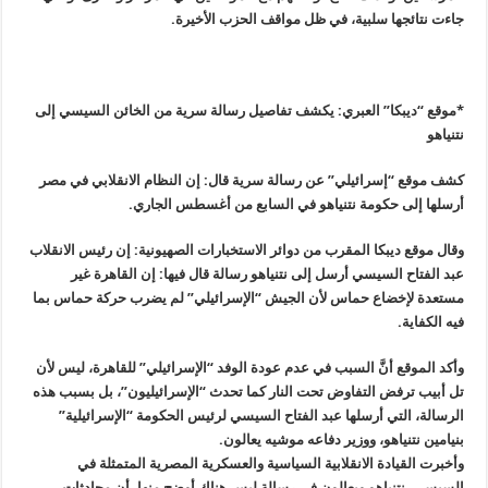
جاءت نتائجها سلبية، في ظل مواقف الحزب الأخيرة
.
*
موقع “ديبكا” العبري: يكشف تفاصيل رسالة سرية من الخائن السيسي إلى
نتنياهو
كشف موقع “إسرائيلي” عن رسالة سرية قال: إن النظام الانقلابي في مصر
أرسلها إلى حكومة نتنياهو في السابع من أغسطس الجاري
.
وقال موقع ديبكا المقرب من دوائر الاستخبارات الصهيونية: إن رئيس الانقلاب
عبد الفتاح السيسي أرسل إلى نتنياهو رسالة قال فيها: إن القاهرة غير
مستعدة لإخضاع حماس لأن الجيش “الإسرائيلي” لم يضرب حركة حماس بما
فيه الكفاية
.
وأكد الموقع أنَّ السبب في عدم عودة الوفد “الإسرائيلي” للقاهرة، ليس لأن
تل أبيب ترفض التفاوض تحت النار كما تحدث “الإسرائيليون”، بل بسبب هذه
الرسالة، التي أرسلها عبد الفتاح السيسي لرئيس الحكومة “الإسرائيلية
”
بنيامين نتنياهو، ووزير دفاعه موشيه يعالون
.
وأخبرت القيادة الانقلابية السياسية والعسكرية المصرية المتمثلة في
السيسي، نتنياهو ويعالون في رسالة ليس هناك أوضح منها، أن محادثات