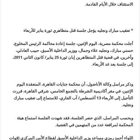
الاستئناف خلال الأيام القادمة
.
* تعقيب مبارك ونجليه يؤجل جلسة قتل متظاهري ثورة يناير للأربعاء
أجلت محكمة مصرية، اليوم الإثنين، جلسة إعادة محاكمة الرئيس المخلوع،
حسني مبارك، ونجليه علاء وجمال، ووزير الداخلية الأسبق، حبيب العادلي،
وآخرين، في قضية قتل المتظاهرين إبان ثورة 25 يناير
/
كانون الثاني 2011،
إلى جلسة بعد غد الأربعاء
.
وذكر مراسل وكالة الأناضول، أن محكمة جنايات القاهرة، المنعقدة اليوم
الإثنين، في مقر أكاديمية الشرطة بالتجمع الخامس، شرقي القاهرة، قررت
التأجيل إلى الأربعاء 13 أغسطس/ آب الجاري، للاستماع إلى تعقيب مبارك
ونجليه
.
وبحسب المراسل، الذي حضر الجلسة، فقد شهدت الجلسة استماع هيئة
المحكمة لمرافعة عدد من المتهمين في القضية
.
اللواء أحمد رمزي مساعد وزير الداخلية الأسبق لقطاع الأمن المركزي (قوات