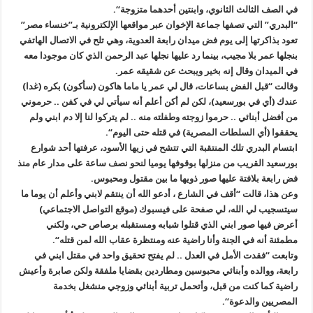
في الصف الثالث الثانوي، وابنتين أحدهما متزوجة
“.
“
البدري” التي تصفها جماعة الإخوان عبر مواقعها الإلكترونية بـ”خنساء مصر
”
تعود بذاكرتها إلى يوم فض ميدان رابعة العدوية، وهي تلح في الاتصال الهاتفي
بنجلها عمر بلا مجيب، بينما رد عليها نجلها عبد الرحمن الذي كان موجودا معه
في الميدان وقال إنه بخير ويبحث عن شقيقه عمر
.
وقالت “قبل الفض بساعات، قال لي عمر يا ماما هاكون (سأكون) بكره (غدا)
عندك
(
أي في بورسعيد)، لكن لم أكن أعلم أنه سيأتي لي في كفن .. حرموني
من أفضل أبنائي .. حرموا زوجته وطفلته منه .. لم يتركوا لنا إلا دم ابني ولم
يحققوا
(
أي السلطات المصرية) في قتله حتى اليوم
“.
ابتسام البدري تلك المنتقبة التي تتشح في زيها الأسود، عرفتها أحد شوارع
بورسعيد القريب من منزلها بوقوفها يوميا لنحو نصف ساعة على مدار عام منذ
فض رابعة بلافتة عليها صور ذويها ما بين مقتول ومحبوس
.
وعن هذا، قالت “أقف في الشارع ، أدعو الله أن ينتقم لابني وأعلم أن يوما ما
سيتسجيب لي الله، لي صفحة على فيسبوك (موقع التواصل الاجتماعي)
أعرض فيها صور ابني الذي قتلوا شبابه ومستقبله برصاص حي، ولكني
مطمئنة أنه في الجنة وأنا راضية عنه ومنتظرة عقاب الله لمن قتله
“.
وتابعت “فقدت الأمل في العدل .. لم يفتح تحقيق واحد في مقتل ابني في
رابعة، ووالده وأبنائي محبوسين ومطاردين بقضايا ملفقة ولكن صابرة وأعيش
راضية كما كنت من قبل، وأتحمل تربية أبنائي وزوجي منشغل بخدمة
المصريين والدعوة
“.