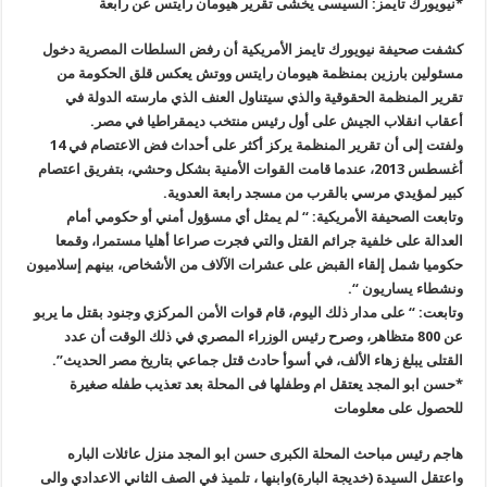
*نيويورك تايمز: السيسى يخشى تقرير هيومان رايتس عن رابعة
كشفت صحيفة نيويورك تايمز الأمريكية أن رفض السلطات المصرية دخول
مسئولين بارزين بمنظمة هيومان رايتس ووتش يعكس قلق الحكومة من
تقرير المنظمة الحقوقية والذي سيتناول العنف الذي مارسته الدولة في
أعقاب انقلاب الجيش على أول رئيس منتخب ديمقراطيا في مصر.
ولفتت إلى أن تقرير المنظمة يركز أكثر على أحداث فض الاعتصام في 14
أغسطس 2013، عندما قامت القوات الأمنية بشكل وحشي، بتفريق اعتصام
كبير لمؤيدي مرسي بالقرب من مسجد رابعة العدوية.
وتابعت الصحيفة الأمريكية: “ لم يمثل أي مسؤول أمني أو حكومي أمام
العدالة على خلفية جرائم القتل والتي فجرت صراعا أهليا مستمرا، وقمعا
حكوميا شمل إلقاء القبض على عشرات الآلاف من الأشخاص، بينهم إسلاميون
ونشطاء يساريون “.
وتابعت: “ على مدار ذلك اليوم، قام قوات الأمن المركزي وجنود بقتل ما يربو
عن 800 متظاهر، وصرح رئيس الوزراء المصري في ذلك الوقت أن عدد
القتلى يبلغ زهاء الألف، في أسوأ حادث قتل جماعي بتاريخ مصر الحديث”.
*حسن ابو المجد يعتقل ام وطفلها فى المحلة بعد تعذيب طفله صغيرة
للحصول على معلومات
هاجم رئيس مباحث المحلة الكبرى حسن ابو المجد منزل عائلات الباره
واعتقل السيدة (خديجة البارة)وابنها ، تلميذ في الصف الثاني الاعدادي والى