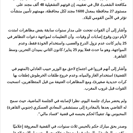
مكافحة الشغب)، قال في تعقيبه، إن قوتهم التشغيلية 48 ألف مجند على
مستوى
27
محافظة بمعدل 1600 مجند لكل محافظة، مهمتهم تأمين منشآت
تؤثر في الأمن القومي للبلاد
.
وأشار إلى أن القوات نجحت على مدار سنوات سابقة بفض مظاهرات امتدت
لأيام دون وقوع إصابات أو وفيات، وأن التعليمات لمواجهة دعوات التظاهر في
25 يناير كانت عدم نزول الدرع والعصى، واستخدام الخوذة فقط، وعدم
المواجهة، وهو ما حدث فعلا يوم 25 يناير/ كانون الثاني بميدان التحرير، وسط
القاهرة
.
وأشار إلى أنهم قرروا في اجتماع لاحق مع الوزير حبيب العادلي (المتهم في
القضية) استخدام الغاز والمياه، وعدم خروج طلقات الخرطوش (طقات بها
كرات حديدية صغيرة)، ومع المظاهرات العنيفة من قبل المتظاهرين، انسحبت
القوات قبل غروب المغرب
.
ولم يحضر مبارك جلسة اليوم، نظرا لإصابته في الجلسة الماضية، حيث سمح
له القاضي بعدها بالمغادرة إلى مستشفى المعادي العسكري (جنوبي القاهرة
)
المحبوس بها، تنفيذًا لحكم بحبسه في قضية “فساد مالي
“.
وصدر بحق مبارك حكم بالحبس ثلاث سنوات، في القضية المعروفة إعلاميًا
بـ”قصور الرئاسة”، والمدان فيها مع نجليه علاء وجمال بتسهيل الاستيلاء على