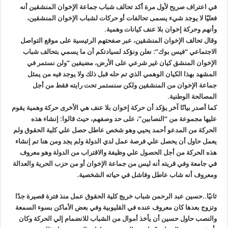
في اعتراف صريح لأول مرة أكد تحالف شباب جماعة الإخوان المنشقين أنه
فعليًا لا يوجد شيء يسمى تحالفات أو حركات لشباب الإخوان المنشقين،
وأنهم وحركة إخوان بلا عنف كيانات وهمية.
وقال تحالف الإخوان المنشقين، عبر صفحتهم الرئيسية على موقع التواصل
الاجتماعي “فيس بوك”: نعلن ونؤكد لسيادتكم أن ما يسمي بتحالف شباب
الإخوان المنشق كيان غير شرعي على الأرض، مضيفين “ولن نستمر في
المشهد بهذا الكيان الوهمي الذي تم حله قبل ذلك ولا يوجد فيه من يمثل
جماعة الإخوان من المنشقين ولكن سنستمر تحت رايته فقط من أجل
المصالحة الوطنية.
كما أصدر بيانًا آخر يؤكد أن حركة إخوان بلا عنف هي الأخرى حركة وهمية يقوم
عليها مجموعة من “النصابين”، على حد وصفهم، حيث قالوا: إنشاء هذه
الحركة من المدعو أحمد يحيي وهو شخص عاطل حصل علي كلية الحقوق ولم
يعمل حاول أن يحصل علي فرصة عمل لدي الدولة ولم يجد ومن هنا تم إنشاء
هذه الحركة من أجل الحصول علي وظيفة والاقتراب من الدولة وهو معروف
في جامعة وفي قريته أنه ليس من جماعة الإخوان أو من حزب الحرية والعدالة
ومعروف أنه شاب عاطل وفاشل في حياته الشخصية.
ثانيًا..حسين عبد الرحمن شباب خريج كلية الحقوق عمل منذ فترة قصيرة جدًا
وتزوج بعدها كان معروف عنده في القليوبية وفي بعض الأماكن بسوء السمعة
والنصب حاول حسين أن يأخذ أموال من الشباب للانضمام إلي الحركة وكان