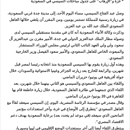
* غزة و”الإرهاب” على جدول مباحثات السيسي في السعودية
وصل عبد الفتاح السيسي، مساء اليوم الأحد، إلى مدينة جدة غربي السعودية،
في زيارة رسمية للمملكة تستمر يومين، ومن المقرر أن يلتقي خلالها العاهل
السعودي الملك عبد الله بن عبد العزيز
.
وذكرت وكالة الأنباء السعودية أنه كان في مقدمة مستقبلي السيسي لدى
وصوله مطار الملك عبدالعزيز الدولي في جدة، الأمير مقرن بن عبدالعزيز آل
سعود، ولي ولي العهد النائب الثاني لرئيس مجلس الوزراء، المستشار
والمبعوث الخاص للعاهل السعودي، والأمير سعود الفيصل وزير الخارجية
السعودي
.
وهذه أول زيارة يقوم بها السيسي للسعودية منذ انتخابه رئيسا لمصر قبل
شهرين، والرابعة للخارج بعد زيارته الجزائر وغينيا الاستوائية والسودان، خلال
جولة أفريقية في يونيو/ حزيران الماضي
.
واللقاء بين العاهل السعودي والسيسي هو الثاني بينهما خلال شهرين، بعد
اللقاء الذي جمعهما في طائرة العاهل السعودية، خلال زيارة خاطفة قام بها
للقاهرة في 20 يونيو/ حزيران الماضي
.
وقال مصدر في مؤسسة الرئاسة المصرية، اليوم، إن السيسي سيعقد لقاءً مع
العاهل السعودي “يتطرق إلى الأوضاع في غزة، وآخر استعدادات مؤتمر
المانحين الذي سيعقد (في موعد لم يتحدد بعد) برعاية السعودية بهدف دعم
الاقتصاد المصري
“.
ويتطرق اللقاء أيضا إلى آخر مستجدات الوضع الإقليمي في ليبيا وسوريا،