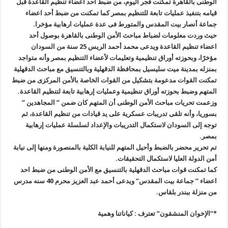
الوطنى بالقاهرة تمكنت فجر اليوم، من ضبط احد أعضاء تنظيم القاعدة قبل
قيامه بتنفيذ عمليات تابعة للتنظيم بمصر كما تمكنت من ضبط أحد اعضاء
جماعة أنصار بيت المقدس والمتورط فى عدة عمليات ارهابية مؤخرا.
حيث وردت معلومات لضباط مباحث الأمن الوطنى بالقاهرة بوصول أحد
اعضاء تنظيم القاعدة ويدعى محمد أحمد الريس 25 سنة من السودان
مؤخرًا، وبحوزته أوراق تنظيمية وتعليمات لأعضاء التنظيم بمصر وأنه متواجد
بمنزله بمدينة ميت سليسيل بمحافظة الدقهلية وبالتنسيق مع مباحث الدقهلية
تمكنت القوات مدعومة بتشكيل من القوات الخاصة بالأمن المركزى من ضبط
المتهم وضبط بحوزته أوراق تنظيمية وعمليات إرهابية تابعة لتنظيم القاعدة.
وزعمت تحريات مباحث الأمن الوطنى أن المتهم كان ضمن ” المجاهدين ”
بسوريا، وأنه تلقى تدريبات عسكرية على يد قيادات من تنظيم القاعدة، ثم
توجه إلى السودان لاستكمال التدريبات والإعداد لسلسلة عمليات إرهابية
بمصر.
تم تحرير محضر بالضبط وأحيل المتهم للنيابة الكلية بالمنصورة ومنها إلى نيابة
أمن الدولة العليا لاستكمال التحقيقات.
كما تمكنت قوات مباحث الدقهلية بالتنسيق مع الأمن الوطنى من ضبط احد
اعضاء ” جماعة بيت المقدس” ويدعى أحمد عبد العزيز محرم 40 سنه مدرس
من منزلة ببندر بلقاس.
*”الإخوان المنشقون” تعترف : كياناتنا وهمية