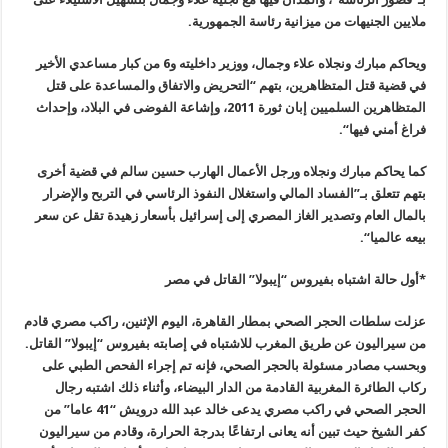
ملايين الجنيهات من ميزانية رئاسة الجمهورية
.
ويحاكم مبارك ونجلاه علاء وجمال، ووزير داخليته و6 من كبار مساعدي الأخير
في قضية قتل المتظاهرين، بتهم “التحريض والاتفاق والمساعدة على قتل
المتظاهرين السلميين إبان ثورة 2011، وإشاعة الفوضى في البلاد، وإحداث
فراغ أمني فيها
“.
كما يحاكم مبارك ونجلاه ورجل الأعمال الهارب حسين سالم في قضية أخرى
بتهم تتعلق بـ”الفساد المالي واستغلال النفوذ الرئاسي في التربح والإضرار
بالمال العام وتصدير الغاز المصري إلى إسرائيل بأسعار زهيدة تقل عن سعر
بيعه عالميا
“.
*أول حالة اشتباه بفيروس “إيبولا” القاتل في مصر
عزلت سلطات الحجر الصحي بمطار القاهرة، اليوم الإثنين، راكب مصري قادم
من سيراليون عن طريق المغرب للاشتباه في إصابته بفيروس “إيبولا” القاتل.
وبحسب مصادر مسئولة بالحجر الصحي، فإنه تم إجراء الفحص الطبي على
ركاب الطائرة المغربية القادمة من الدار البيضاء، وأثناء ذلك اشتبه رجال
الحجر الصحي في راكب مصري يدعى خالد عبد الله درويش “41 عاما” من
كفر الشيخ حيث تبين أنه يعانى ارتفاعًا بدرجة الحرارة، وقادم من سيراليون