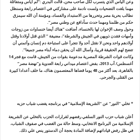
وعن اليأس الذي يتسرب لكل صاحب محن، قالت البدري :”لم أيأس ومتفائلة
مهما بلغت التضحيات ولست نادمة على مشاركتي في اعتصام رابعة وسنظل
نطالب بحرية مصر وتحررها من الاستبداد والفساد، ومؤمنة أن الله سيمزق
حكم من ظلمنا ومهما حدث سأدافع عن وطني مصر
“.
وحول وصف الإخوان لها بالخنساء، أضافت “هناك أيضا خنساوات من زوجات
وأمهات فقدن ذويهن في الجيش والشرطة”، مضيفة ” الذي قتل أولادنا وقتل
أولادهم واحد ونحن لا نقتل أحد ولا نتجرأ على استباحة دم إنسان وأتمني أن
تتضح لهم الحقيقة قريبا، وأسال الله أن يحقن دماء أبناء مصر جميعا
“.
وكانت قوات الشرطة المصرية مدعومة بقوات من الجيش، قامت مع فجر 14
أغسطس
/
آب 2013، بفض اعتصام ميداني رابعة العدوية و”نهضة مصر”
بالقاهرة، بعد أكثر من 48 يوما قضاها المعتصمون هناك، ما خلف أعدادا كبيرة
من القتلى والجرحى
.
* تخلي “النور” عن “الشريعة الإسلامية” في برنامجه يغضب شباب حزبه
أعلن شباب حزب النور السلفي رفضهم لقرارات الحزب بالتخلي عن الشريعة
الإسلامية من البرنامج الانتخابي، وسط حالة من الغضب في صفوف الشباب،
في ظل رفض قياداتهم لإضافة المادة بحجة أن الدستور ينص علي ذلك
.