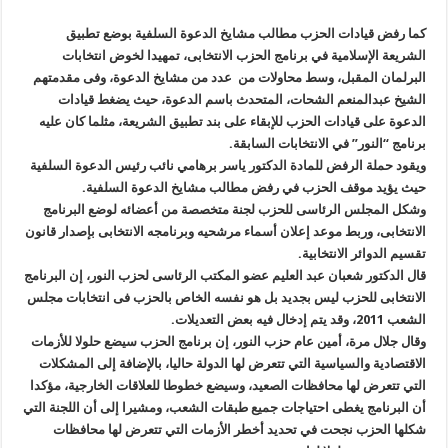
كما رفض قيادات الحزب مطالب مشايخ الدعوة السلفية بوضع تطبيق
الشريعة الإسلامية في برنامج الحزب الانتخابى، تمهيدا لخوض انتخابات
البرلمان المقبل، وسط محاولات من عدد من مشايخ الدعوة، وفى مقدمتهم
الشيخ عبدالمنعم الشحات، المتحدث باسم الدعوة، حيث يضغط قيادات
الدعوة على قيادات الحزب للإبقاء على بند تطبيق الشريعة، مثلما كان عليه
برنامج “النور” في الانتخابات السابقة
.
ويقود حملة الرفض للمادة الدكتور ياسر برهامي نائب رئيس الدعوة السلفية
حيث يؤيد موقف الحزب في رفض مطالب مشايخ الدعوة السلفية
.
وشكل المجلس الرئاسى للحزب لجنة متخصصة من أعضائه لوضع البرنامج
الانتخابى، وربط موعد إعلان أسماء مرشحيه وبرنامجه الانتخابى بإصدار قانون
تقسيم الدوائر الانتخابية
.
قال الدكتور شعبان عبد العليم عضو المكتب الرئاسى لحزب النور، إن البرنامج
الانتخابى للحزب ليس بجديد بل هو نفسه الخاص بالحزب فى انتخابات مجلس
الشعب
2011
، وقد يتم إدخال فيه بعض التعديلات
.
وقال جلال مرة، أمين عام حزب النور، إن برنامج الحزب سيضع حلولا للأزمات
الاقتصادية والسياسية التي تتعرض لها الدولة حاليا، بالإضافة إلى المشكلات
التي تتعرض لها محافظات الصعيد، وسيضع خطوطا للعلاقات الخارجية، مؤكدا
أن البرنامج يغطى احتياجات جميع طبقات الشعب، ومشيرا إلى أن اللجنة التي
شكلها الحزب نجحت في تحديد أخطر الأزمات التي تتعرض لها محافظات