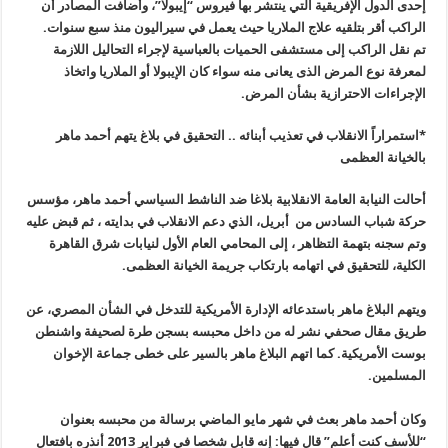
إحدى الدول الإفريقية التي ينتشر بها فيروس “إيبولا”، وأضافت المصادر أن
الراكب أقر بتلقيه علاج الملاريا حيث يعمل في سيراليون منذ سبع سنوات.
تم نقل الراكب إلى مستشفى الحميات بالعباسية لإجراء التحاليل اللازمة
لمعرفة نوع المرض الذى يعانى منه سواء كان الإيبولا أو الملاريا واتخاذ
الإجراءات الاحترازية بشأن المرض.
*استمراراً الانقلاب في تعذيب أبنائه .. التحقيق في بلاغ يتهم أحمد ماهر
بالخيانة العظمى
أحالت النيابة العامة الانقلابية بلاغا ضد الناشط السياسي أحمد ماهر، مؤسس
حركة شباب السادس من أبريل، الذي دعم الانقلاب في بدايته ، ثم قبض عليه
وتم سجنه بتهمة التظاهر ، إلى المحامي العام الأول لنيابات شرق القاهرة
الكلية، للتحقيق في اتهامه بارتكاب جريمة الخيانة العظمى.
ويتهم البلاغ ماهر باستدعائه الإدارة الأمريكية للتدخل في الشأن المصري، عن
طريق مقال صحفي نشر له من داخل محبسه بسجن طرة لصحيفة واشنطن
بوست الأمريكية. كما اتهم البلاغ ماهر بالسير على خطى جماعة الإخوان
المسلمين.
وكان أحمد ماهر بعث في شهر مايو الماضي برسالة من محبسه بعنوان
“للأسف كنت أعلم” قال فيها: إنه قابل شخصا في فبراير 2013 أنذره بافتعال