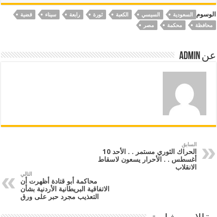
الوسوم
السعودية
السيسي
الكعبة
ثورة
رابعة
سيناء
قضية
محافظة
محكمة
مصر
عن Admin
السابق
الحراك الثوري مستمر . . الأحد 10
أغسطس . . الأحرار يسعون لاسقاط
الانقلاب
التالي
محاكمة أبو قتادة أظهرت أن
الاتفاقية البريطانية الأردنية بشأن
التعذيب مجرد حبر على ورق