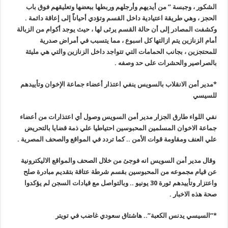
الشكور ، وجبسة ” من أيديهم وأرجلهم وربطها ببعضها وتعليقهم فوق باب
الحجز ، وهي طريقة اعتيادية داخل القسم وتؤدي أحياناً إلى إعاقة دائمة .
وكشفت المصادر إلى أن حالة القسم يرثى لها ، حيث يوجد أكوام من الزبالة
أمام الزنازين يتم ازالتها كل اسبوع ، مما يتسبب في أمراض صدرية
للمحتجزين ، بجانب الحمامات التي تتواجد داخل الزنازين والتي هي مليئة
بالصراصير والحشرات على حد وصفه .
*مدير أمن الانقلاب بالسويس ينفي اعتذار أعضاء جماعة الإخوان وتأييدهم
للسيسي
نفي اللواء طارق الجزار مدير أمن السويس وصول أي اعتذارات من أعضاء
جماعة الاخوان المسلمين المحبوسين احتياطيا علي ذمة قضايا بالتحريض
علي العنف ومقاومة قوات الأمن .. كما تردد في المواقع والصحف المصرية .
وقال مدير أمن السويس انه فوجئ من خلال الصحف والمواقع الاليكترونية
عن قيام مجموعه من المحبوسين بقسم شرطة عتاقة بتقديم مبادرة صلح
واعتزار وتأييدهم ثورة 30 يونيو .. وبالتواصل مع قيادات السجن لم يؤكدوا
صحة هذه الاخبار .
*”السيسي يدنس الكعبة”.. هاشتاق سعودي غاضب في تويتر