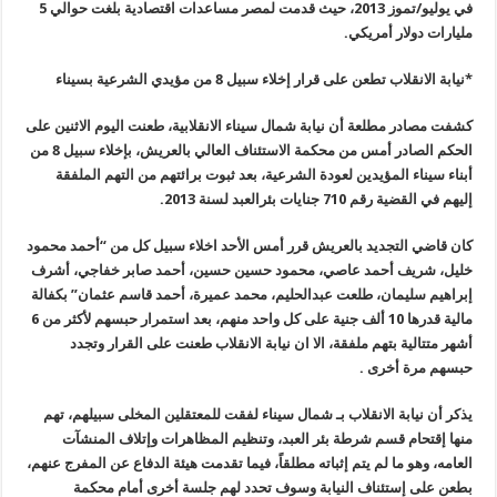
في يوليو/تموز 2013، حيث قدمت لمصر مساعدات اقتصادية بلغت حوالي 5
مليارات دولار أمريكي
.
*
نيابة الانقلاب تطعن على قرار إخلاء سبيل 8 من مؤيدي الشرعية بسيناء
كشفت مصادر مطلعة أن نيابة شمال سيناء الانقلابية، طعنت اليوم الاثنين على
الحكم الصادر أمس من محكمة الاستئناف العالي بالعريش، بإخلاء سبيل 8 من
أبناء سيناء المؤيدين لعودة الشرعية، بعد ثبوت برائتهم من التهم الملفقة
إليهم في القضية رقم 710 جنايات بئرالعبد لسنة 2013
.
كان قاضي التجديد بالعريش قرر أمس الأحد اخلاء سبيل كل من “أحمد محمود
خليل، شريف أحمد عاصي، محمود حسين حسين، أحمد صابر خفاجي، أشرف
إبراهيم سليمان، طلعت عبدالحليم، محمد عميرة، أحمد قاسم عثمان” بكفالة
مالية قدرها
10
ألف جنية على كل واحد منهم، بعد استمرار حبسهم لأكثر من 6
أشهر متتالية بتهم ملفقة، الا ان نيابة الانقلاب طعنت على القرار وتجدد
حبسهم مرة أخرى
.
يذكر أن نيابة الانقلاب بـ شمال سيناء لفقت للمعتقلين المخلى سبيلهم، تهم
منها إقتحام قسم شرطة بئر العبد، وتنظيم المظاهرات وإتلاف المنشآت
العامه، وهو ما لم يتم إثباته مطلقاً، فيما تقدمت هيئة الدفاع عن المفرج عنهم،
بطعن على إستئناف النيابة وسوف تحدد لهم جلسة أخرى أمام محكمة