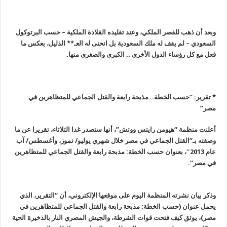
وبعد أن ذهب للقصر الملكي، وعند تقليده القلادة الملكية – حسب البرتوكول
السعودي – لم يقف له ملك السعودية بل انحنى له العـ** الذليل، بعكس ما
فعل مع كل رؤساء الدول الأخرى .. الكبرى والصغرى منها.
* تقرير: “حسب الخطة.. مذبحة رابعة والقتل الجماعي للمتظاهرين في
مصر”
أعلنت منظمة “هيومن رايتس ووتش”، أنها ستصدر غدا الثلاثاء، تقريرا عن ما
وصفته بـ”القتل الجماعي في مصر خلال شهري يوليو/ تموز، وأغسطس/ آب
عام 2013″، بعنوان حسب الخطة: مذبحة رابعة والقتل الجماعي للمتظاهرين
في مصر
“.
وذكر بيان نشرته المنظمة اليوم على موقعها الإلكتروني، أن “التقرير، الذي
يحمل عنوان (حسب الخطة: مذبحة رابعة والقتل الجماعي للمتظاهرين في
مصر
)
، يوثق كيف فتحت قوات الشرطة، والجيش المصري النار بالذخيرة الحية