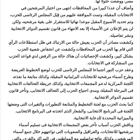
مصر، ووضعت حلولا لها
.
وأضاف أن عددا كبيرا من المحافظات انتهى من اختيار المرشحين في
الانتخابات المقبلة، وتمت الموافقة عليهم من قِبَل المجلس الرئاسى للحزب،
وتم تحديد الأسبوع المقبل موعدا نهائيا للاستقرار على بقية مرشحيه، ولكن
لن يتم الإعلان عن الأسماء إلا بعد الانتهاء من قانون تقسيم الدوائر الانتخابية
ونشر تفاصيله
.
وكشفت مصادر أن الحزب يعيش حالة من الارتباك في ظل استطلاعات الرأي
التي قام بها الحزب في المحافظات وكشفت عن انخفاض شعبية الحزب
بشكل كبير، وكشفت الإحصائيات أن هناك حالة من الرفض لدي قواعد الحزب
من المشاركة في الانتخابات
.
وعقد حزب النور اجتماعا للمجلس الرئاسى للحزب لوضع الخطوط العريضة
وطرح أسماء مرشحيه للانتخابات البرلمانية المقبلة، وكذلك متابعة ما نفذته
اللجنة المركزية لدعم المجمعات الانتخابية، وكذلك خريطة التحالفات الانتخابية
فى المرحلة المقبلة، ومدى احتياج الحزب إلى التحالف الانتخابى، وتأخر قانون
تقسيم الدوائر الانتخابية
.
كما بحث الحزب مع لجنة التخطيط والمتابعة التطورات والتغيرات التى وضعتها
اللجنة فى البرنامج الانتخابى، والشعار الذى اتخذته فى البرنامج الاتتخابى،
والميزانية المحددة للدعاية الانتخابية
.
وناقش الحزب أسباب تأخر بعض المجمعات الانتخابية فى تسليم أسماء
مرشحيها للانتخابات، والعراقيل والصعوبات التى تواجههم خلال جمع أسماء
المرشحين، وكذلك نتائج تواصلهم مع المواطنين في المراكز والقرى، والتي