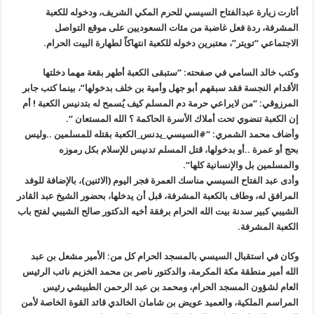
أثارت زيارة عبدالفتاح السيسي للحرم المكي الشريف، ودخوله للكعبة
المشرفة، ردة فعل غاضبة من مئات السعوديين على موقع التواصل
الاجتماعي “تويتر”، معتبرين دخوله للكعبة انتهاكاً لطهارة البيت الحرام
.
وكتب خالد السامي في صفحته: “ستبقى الكعبة أطهر بقعة مهما دخلتها
الأقدام النجسة فقد سبقهم أبو جهل وأمية بن خلف بدخولها”، بينما كتب جابر
المرزوقي
: “
من لايراعي حرمة دم المسلم كيف يُسمح له بتدنيس الكعبة ! أم
إن الكعبة تنضوي تحت أملاك الأسرة الحاكمة ؟ الله المستعان
“.
وأضاف محمد الشمري: “#السيسي_يدنس_الكعبة بقتله للمسلمين ..وليس
بحج أو عمرة ..أو بدخولها، قتل المسلم تدنيس للإسلام بكل رموزه
والمسلمين بل والإنسانية كلها
“.
وأدى عبد الفتاح السيسي مناسك العمرة فجر اليوم (الاثنين)، بالإضافة للوفد
المرافق له، وطاف بالكعبة المشرفة، قبل أن يدخلها، بحضور الشيخ عبد القادر
الشيبي كبير سدنة بيت الله الحرام برفقة أخيه الدكتور صالح الشيبي لفتح باب
الكعبة المشرفة
.
وكان في استقبال السيسي بالمسجد الحرام كل من: الأمير مشعل بن عبد
الله أمير منطقة مكة المكرمة، والدكتور ناصر بن محمد الخزيم نائب الرئيس
العام لشؤون المسجد الحرام، ومحمد بن عبد الرحمن الطبيشي رئيس
المراسم الملكية، والعميد عويض بن شامان الخالدي قائد القوة الخاصة لأمن