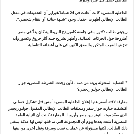
الماضي حصل قبل فترة وجيزة
.
الداخلية المصرية كانت أعلنت في 24 شباط/فبراير أن التحقيقات في مقتل
الطالب الإيطالي أظهرت احتمال وجود “شبهة جنائية أو انتقام شخصي”.
ريجيني طالب دكتوراه في جامعة كامبريدج البريطانية كان يعدُّ في مصر
أطروحة حول الحركات العمالية. وأظهر تشريح جثته آثار حروق وكسور وأنه
تعرّض للضرب المتكرر وللصعق الكهربائي على أعضائه التناسلية
.
* العصابة المقتولة بريئة من دمه.. فأين وجدت الشرطة المصرية جواز
الطالب الإيطالي جوليو ريجيني؟
مفارقة لافتة أسفر عنها إعلان الداخلية المصرية أمس قتل تشكيل عصابي
اكتشفت حيازته جواز سفر ومتعلقات الطالب الإيطالي المقتول جوليو ريجيني
الذي صعّد موته التوتر بين مصر وأوروبا.. المفارقة كانت أن النيابة العامة
المصرية أعلنت بعدها بيوم أن المجموعة التي تم قتلها ليس لها علاقة بمقتل
ذلك الطالب، لكنها مسؤولة عن عمليات نصب وسرقة وقتل أخرى من بينها