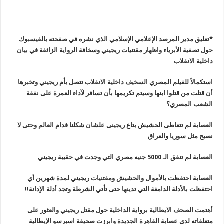
*تعليق مدير المرصد الإعلامي الإسلامي الذي نشره في صفحته بالفيسبوك
حول تصفية الأبرياء واظهار مقتنيات ريجيني وسخافة الرواية الزائفة في بيان
داخلية الانقلاب
استكمالاً للفيلم المصري السخيف داخلية الانقلاب تتصل بأم ريجيني وتخبرها
أن قتلت من قتلوا ابنها وسيتم تكريمها بأن تسافر لآداء العمرة على نفقة
الشعب المصري؟
العصابة لم تتعاطى الحشيش بتاع ريجينى علشان شكلنا قدام العالم وحتى لا
نصبح مثل سوريا والعراق
العصابة لم تنفق الـ 5000 جنيه مصري التي وجدت في حقيبة ريجيني
العصابة احتفظت بالأموال والحشيش ومقتنيات ريجيني لمدة شهرين أي
احتفظت بالأدلة الدامغة التي تدينها حتى تأتي الشرطة وتجد أدلة الإدانة!!
أهتمت الصحف الايطالية برواية الداخلية حول مقتل ريجيني والعثور على
متعلقاته لدى عصابة القاهرة الجديدة وابرزت صحيفة اسبرسو الإيطالية