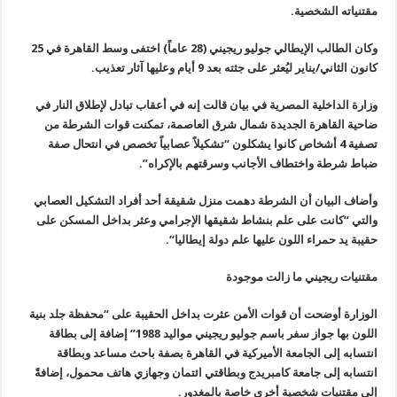
مقتنياته الشخصية
.
وكان الطالب الإيطالي جوليو ريجيني (28 عاماً) اختفى وسط القاهرة في 25
كانون الثاني/يناير ليُعثر على جثته بعد 9 أيام وعليها آثار تعذيب
.
وزارة الداخلية المصرية في بيان قالت إنه في أعقاب تبادل لإطلاق النار في
ضاحية القاهرة الجديدة شمال شرق العاصمة، تمكنت قوات الشرطة من
تصفية 4 أشخاص كانوا يشكلون “تشكيلاً عصابياً تخصص في انتحال صفة
ضباط شرطة واختطاف الأجانب وسرقتهم بالإكراه”.
وأضاف البيان أن الشرطة دهمت منزل شقيقة أحد أفراد التشكيل العصابي
والتي
“
كانت على علم بنشاط شقيقها الإجرامي وعثر بداخل المسكن على
حقيبة يد حمراء اللون عليها علم دولة إيطاليا
“.
مقتنيات ريجيني ما زالت موجودة
الوزارة أوضحت أن قوات الأمن عثرت بداخل الحقيبة على “محفظة جلد بنية
اللون بها جواز سفر باسم جوليو ريجيني مواليد 1988” إضافة إلى بطاقة
انتسابه إلى الجامعة الأميركية في القاهرة بصفة باحث مساعد وبطاقة
انتسابه إلى جامعة كامبريدج وبطاقتي ائتمان وجهازي هاتف محمول، إضافةً
إلى مقتنيات شخصية أخرى خاصة بالمغدور
.