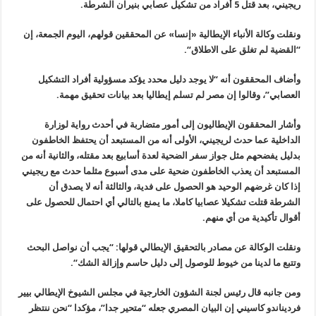
ريجيني، بعد قتل 5 أفراد من تشكيل عصابي بنيران الشرطة
.
ونقلت وكالة الأنباء الإيطالية «إنسا» عن المحققين قولهم، اليوم الجمعة، إن
“القضية لم تغلق على الاطلاق
“.
وأضاف المحققون أنه “لا يوجد دليل محدد يؤكد مسؤولية أفراد التشكيل
العصابي”، وقالوا إن مصر لم تسلم إيطاليا بعد بيانات تحقيق مهمة
.
وأشار المحققون الإيطاليون إلى أمور متضاربة في أحدث رواية لوزارة
الداخلية عما حدث لريجيني، الأولى أنه من المستبعد أن يحتفظ الخاطفون
بدليل يفضحهم مثل جواز سفر الضحية لعدة أسابيع بعد مقتله، والثانية أنه من
المستبعد أن يعذب الخاطفون ضحية على مدى أسبوع مثلما حدث مع ريجيني
إذا كان غرضهم الوحيد هو الحصول على فدية، والثالثة أنه لا يصدق أن
الشرطة قتلت تشكيلا عصابيا كاملا، ما يمنع بالتالي أي احتمال للحصول على
أقوال تأكيدية من أي منهم
.
ونقلت الوكالة عن مصادر بالتحقيق الإيطالي قولها: “يجب أن نواصل البحث
وتتبع ما لدينا من خيوط للوصول إلى دليل حاسم وإزالة الشك
“
.
ومن جانبه قال رئيس لجنة الشؤون الخارجية في مجلس الشيوخ الإيطالي بيير
فرديناندو كاسيني إن البيان المصري جعله “متحير جدا”، مؤكدا
“
نحن ننتظر