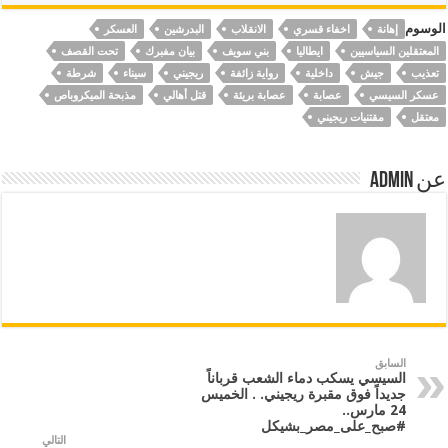
الوسوم
إهانة
اخفاء قسري
الانقلاب
البدرشين
العسكر
المعتقلين السياسيين
ايطاليا
بني سويف
بيان مفبرك
تحت القصف
تعذيب
جيش
داخلية
رواية زائفة
ريجيني
سيناء
شرطة
عسكر السيسي
عصابة
عصابة بريئة
قتل أهالي
مذبحة الميكروباص
معتقل
مقتنيات ريجيني
عن Admin
السابق
السيسي يسكب دماء الشعب قرباناً
جديداً فوق مقبرة ريجيني. . الخميس
24 مارس..
#صبح_على_مصر_بشيكل
التالي