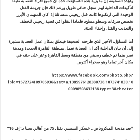
وتؤكد الصحيفة إن ما يزيد هذه التساؤلات حدة أن جميع افراد العصابة طبقا
لتأكيدات الداخلية لهم سجل جنائي طويل ورغم ذلك فإن جريمة القتل
الوحيدة التي ارتكبوها كانت قتل ريجيني متسائلة إذا كان المتهمان الأبرز
تخصص سرقات وسطو مسلح، فلماذا انتقلوا في قضية ريجيني للخطف
والتعذيب والقتل وإخفاء الجثة
.
أما التساؤل، الأخير الذي طرحته الصحيفة فيتعلق بمكان عمل العصابة مشيرة
إلى أن بيان الداخلية أكد ان العصابة تعمل بمنطقة القاهرة الجديدة ومدينة
نصر بينما تم خطف ريجيني من منطقة وسط القاهرة وعثر على جثته في
مكان آخر تماما وهو صحراء أكتوبر.
https://www.facebook.com/photo.php?
fbid=1572724109705936&set=a.1385976128380736.1073741830.10
0009050863213&type=3&theater
*بعد مذبحة الميكروباص.. عسكر السيسي يقتل 75 من أهالي سينا بـ”إف 16
“