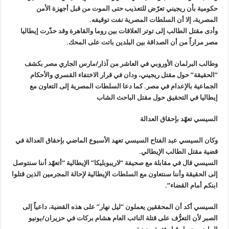
حكومية بأن ريجيني تعرّض للتعذيب حتى الموت من قبل أجهزة الأمن
المصرية، إلا أن السلطات المصرية نفت توقيفه
.
وأدى مقتل الطالب إلى توتر العلاقات بين روما والقاهرة وقد حذّرت إيطاليا
مصر مراراً من أن الصداقة بين البلدين باتت على المحك
.
وطالب البرلمان الأوروبي في العاشر من آذار/مارس الجاري مصر بكشف
“الحقيقة
”
حول مقتل ريجيني، ودان في قرار الاختفاء القسري والأحكام
الجماعية بالإعدام في مصر. كما دعا السلطات المصرية إلى التعاون مع
إيطاليا في التحقيق حول مقتل الباحث الشاب
السيسي تعهّد بإحقاق العدالة
وكان السيسي عبد الفتاح السيسي تعهد الأسبوع الماضي بإحقاق العدالة في
قضية مقتل الطالب الإيطالي
.
السيسي قال في مقابلة مع صحيفة “لاريبوبليكا” الإيطالية “أتعهّد أننا سنتوصل
إلى الحقيقة وأننا سنتعاون مع السلطات الإيطالية لإحالة المجرمين الذين قتلوا
ابنكم أمام القضاء
“.
السيسي أكد أن المحققين يعملون “ليل نهار” على هذه القضية، داعياً إلى
الصبر لأن التعرُّف على قتلة النائب العام هشام بركات في حزيران/يونيو