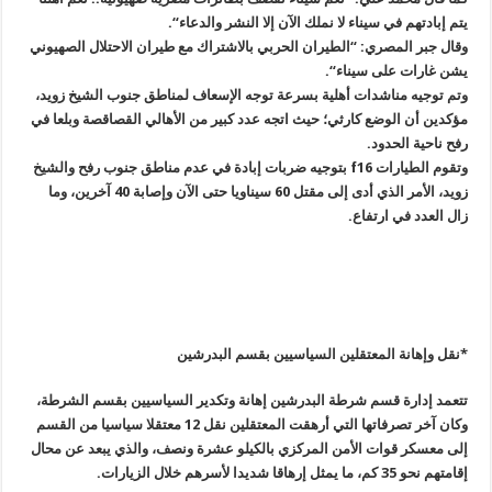
يتم إبادتهم في سيناء لا نملك الآن إلا النشر والدعاء
“.
وقال جبر المصري: “الطيران الحربي بالاشتراك مع طيران الاحتلال الصهيوني
يشن غارات على سيناء
“.
وتم توجيه مناشدات أهلية بسرعة توجه الإسعاف لمناطق جنوب الشيخ زويد،
مؤكدين أن الوضع كارثي؛ حيث اتجه عدد كبير من الأهالي القصاقصة وبلعا في
رفح ناحية الحدود
.
وتقوم الطيارات
f16
بتوجيه ضربات إبادة في عدم مناطق جنوب رفح والشيخ
زويد، الأمر الذي أدى إلى مقتل 60 سيناويا حتى الآن وإصابة 40 آخرين، وما
زال العدد في ارتفاع
.
*نقل وإهانة المعتقلين السياسيين بقسم البدرشين
تتعمد إدارة قسم شرطة البدرشين إهانة وتكدير السياسيين بقسم الشرطة،
وكان آخر تصرفاتها التي أرهقت المعتقلين نقل 12 معتقلا سياسيا من القسم
إلى معسكر قوات الأمن المركزي بالكيلو عشرة ونصف، والذي يبعد عن محال
إقامتهم نحو 35 كم، ما يمثل إرهاقا شديدا لأسرهم خلال الزيارات
.