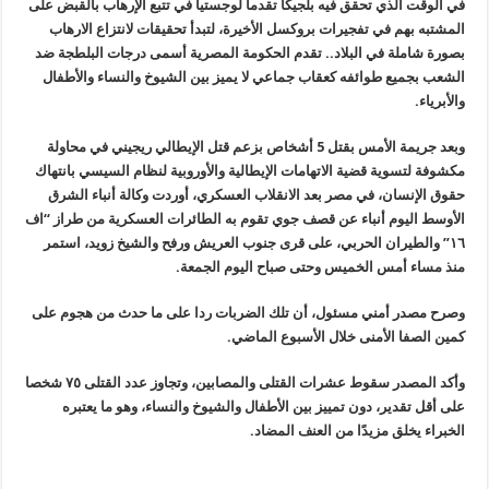
في الوقت الذي تحقق فيه بلجيكا تقدما لوجستيا في تتبع الإرهاب بالقبض على
المشتبه بهم في تفجيرات بروكسل الأخيرة، لتبدأ تحقيقات لانتزاع الارهاب
بصورة شاملة في البلاد.. تقدم الحكومة المصرية أسمى درجات البلطجة ضد
الشعب بجميع طوائفه كعقاب جماعي لا يميز بين الشيوخ والنساء والأطفال
والأبرياء
.
وبعد جريمة الأمس بقتل 5 أشخاص بزعم قتل الإيطالي ريجيني في محاولة
مكشوفة لتسوية قضية الاتهامات الإيطالية والأوروبية لنظام السيسي بانتهاك
حقوق الإنسان، في مصر بعد الانقلاب العسكري، أوردت وكالة أنباء الشرق
الأوسط اليوم أنباء عن قصف جوي تقوم به الطائرات العسكرية من طراز “اف
١٦
”
والطيران الحربي، على قرى جنوب العريش ورفح والشيخ زويد، استمر
منذ مساء أمس الخميس وحتى صباح اليوم الجمعة
.
وصرح مصدر أمني مسئول، أن تلك الضربات ردا على ما حدث من هجوم على
كمين الصفا الأمنى خلال الأسبوع الماضي
.
وأكد المصدر سقوط عشرات القتلى والمصابين، وتجاوز عدد القتلى ٧٥ شخصا
على أقل تقدير، دون تمييز بين الأطفال والشيوخ والنساء، وهو ما يعتبره
الخبراء يخلق مزيدًا من العنف المضاد
.