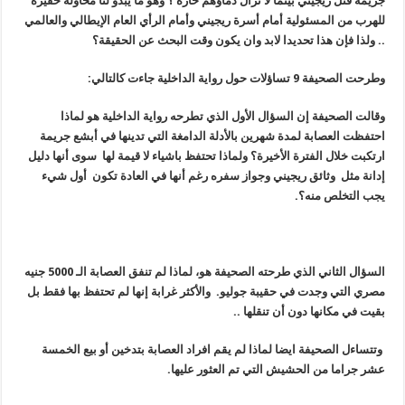
جريمة قتل ريجيني بينما لا تزال دماؤهم حارة ؟ وهو ما يبدو لنا محاولة حقيرة
للهرب من المسئولية أمام أسرة ريجيني وأمام الرأي العام الإيطالي والعالمي
.. ولذا فإن هذا تحديدا لابد وان يكون وقت البحث عن الحقيقة؟
وطرحت الصحيفة 9 تساؤلات حول رواية الداخلية جاءت كالتالي
:
وقالت الصحيفة إن السؤال الأول الذي تطرحه رواية الداخلية هو لماذا
احتفظت العصابة لمدة شهرين بالأدلة الدامغة التي تدينها في أبشع جريمة
ارتكبت خلال الفترة الأخيرة؟ ولماذا تحتفظ باشياء لا قيمة لها سوى أنها دليل
إدانة مثل وثائق ريجيني وجواز سفره رغم أنها في العادة تكون أول شيء
يجب التخلص منه؟
.
السؤال الثاني الذي طرحته الصحيفة هو، لماذا لم تنفق العصابة الـ 5000 جنيه
مصري التي وجدت في حقيبة جوليو
.
والأكثر غرابة إنها لم تحتفظ بها فقط بل
بقيت في مكانها دون أن تنقلها
..
وتتساءل الصحيفة ايضا لماذا لم يقم افراد العصابة بتدخين أو بيع الخمسة
عشر جراما من الحشيش التي تم العثور عليها
.