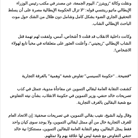
ونقلت وكالة “رويترز”، اليوم الجمعة، عن مصدر في مكتب رئيس الوزراء
الإيطالي ماتيو رينتسي قوله: “لا تزال الحكومة الإيطالية مصرة على أن يسلط
التحقيق الجاري الضوء بشكل كامل وشامل دون ظلال من الشك حول موت
الباحث الإيطالي الشاب.
وكانت داخلية الانقلاب قد قتلت 5 أشخاص، أمس، ولفقت لهم تهمة قتل
الشاب الإيطالي “ريجيني”، وأعلنت العثور على متعلقاته في مخبأ تابع لهولاء
الاشخاص!.
*فضيحة.. “حكومة السيسي” تفاوض شعبة “وهمية” بالغرفة التجارية
كشفت النقابة العامة لبقالي التموين عن مفاجأة مدوية، تتمثل في كذب
تصريحات خالد حنفي، وزير التموين في حكومة الانقلاب، بشأن نيته التفاوض
مع شعبة البقالين بالغرف التجارية.
وقال وليد الشيخ، نقيب بقالي التموين، في تصريحات صحفية: إن الاتحاد العام
للغرف التجارية خال من أي ممثل لبقالي التموين، ولا يوجد سوى كيان واحد
فقط يمثل البقالين، وهو النقابة العامة للبقالين التموين، مستنكرًا نية خالد
حنفي التفاوض مع شعبة ليس لها علاقة بهم ولا تمثلهم.