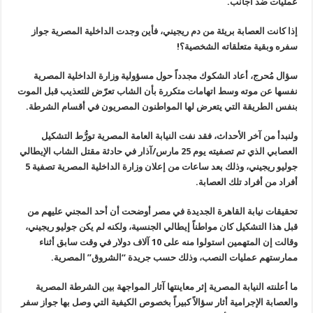
عمليات ضد أجانب
.
إذا كانت العصابة بريئة من دم ريجيني، فأين وجدت الداخلية المصرية جواز
سفره وبقية متعلقاته الشخصية؟
!
سؤال مُحرج، أعاد الشكوك مجدداً حول مسؤولية وزارة الداخلية المصرية
نفسها عن موته وسط اتهامات متكررة بأن الشاب تعرّض للتعذيب قبل الموت
بنفس الطريقة التي يتعرض لها المواطنون المصريون في أقسام الشرطة
.
ولنبدأ من آخر الأحداث، فقد نفت النيابة العامة المصرية تورُّط التشكيل
العصابي الذي تم تصفيته يوم 25 مارس/آذار في حادثة مقتل الشاب الإيطالي
جوليو ريجيني، وذلك بعد ساعات من إعلان وزارة الداخلية المصرية تصفية 5
أفراد من أفراد تلك العصابة
.
تحقيقات نيابة القاهرة الجديدة في مصر أوضحت أن أحد المجني عليهم من
قبل هذا التشكيل كان مواطناً إيطالي الجنسية، ولكنه لم يكن جوليو ريجيني،
وقالت إن المتهمين استولوا منه على 10 آلاف دولار في وقت سابق أثناء
ممارستهم عمليات النصب، وذلك حسب جريدة “الشروق” المصرية
.
ما أعلنته النيابة المصرية إثر معاينتها آثار المواجهة بين الشرطة المصرية
والعصابة الإجرامية أثار سؤالاً كبيراً بخصوص الكيفية التي وصل بها جواز سفر