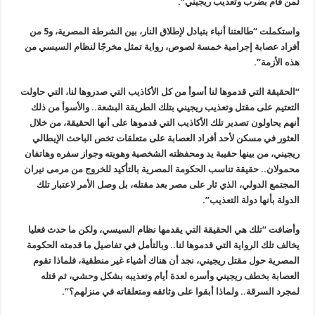
لمن قام بضرب وتعذيب ريجيني”.
واستكملت “طالعتنا أنباء بتبادل لإطلاق النار، بين الشرطة المصرية، و5 من
أفراد عصابة إجرامية خمسة لصوص، رواية تمثل مخرجًا لنظام السيسي من
هذه الأزمة”.
“الحقيقة التي قدموها لنا أسوأ من كل الأكاذيب التي صدروها لنا، التي حاولت
التعتيم على مقتل وتعذيب ريجيني بتلك الطريقة البشعة.. والأسوأ من ذلك
أنهم يحاولون تصدير تلك الأكاذيب التي قدموها على أنها الحقيقة، من خلال
العثور في مسكن لأحد أفراد العصابة على متعلقات تخص الباحث الإيطالي
ريجيني، من بينها حقيبة يد ومحفظته الشخصية وهويته وجواز سفره وهاتفان
محمولان.. حقيقة تناسب الحكومة المصرية بالتأكيد للخروج من مرمى نيران
المجتمع الدولي، الذي ثار على مصر بعد مقتله، بل وصل الأمر لاعتبار تلك
الدولة بأنها دولة التعذيب”.
وأضافت “تلك هي الحقيقة التي يقدمها نظام السيسي، ولكن ما حدث فعليا
يخالف تلك الرواية التي قدموها لنا.. وبالتأمل في تفاصيل ما قدمته الحكومة
المصرية حول مقتل ريجيني، نجد أن هناك أشياء غير منطقية، فلماذا تقوم
العصابة بخطف ريجيني وأسره لعدة أيام وتعذيبه بشكل وحشي، ثم قتله
لمجرد السرقة.. ولماذا أبقوا على وثائقه ومتعلقاته في منزلهم؟”.