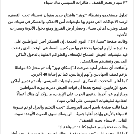
*
#
سيناء_تحت_القصف.. طائرات السيسي تدك سيناء
تداول مستخدمو ونشطاء “تويتر” هاشتاج جديد بعنوان
#سيناء_تحت_القصف
،
لرصد الانتهاكات التي تقوم بها مليشيات أمن الانقلاب والعسكر في سيناء، من
قصف وضرب أهالي سيناء، وحصار أرض الفيروز ومنع دخول الأدوية وسيارات
الأغذية
.
وقالت صفحة
“
سيناء 24
“
، اليوم الجمعة: إن العسكر أجبر المواطنين على
مغادرة منازلهم لهدمها بحجة قربها من كمين الصفا، في الوقت الذي رفضت
فيه مليشيات الجيش السماح للإسعاف والطواقم الطبية بالدخول لأماكن
المدنيين وتفقدهم بعدالقصف
.
وأضافت أن مصادر أمنية صرحت لـ”إسكاي نيوز” بأنه تم مقتل 60 مواطنًا
بزعم قصف الجهاديين وأنهم إرهابيين، كما تم إصابة 40 آخرين
.
كما أعلن المتحدث العسكري باسم مليشيات السيسي، بأنه تم تدمير أماكن
تجمع الإرهابيين، ليتضح بعدها أن قوات الجيش دمرت بيوت المواطنين
ومنازلهم عن آخرها بدعوى الحرب على الإرهاب، ما يؤكد أن هناك أعمالًا
انتقامية لمليشيات السيسي على أهالي سيناء
.
فيما قالت صفحة باسم أحمد العروسيك “تحت التعتيم والعزل لو تم تسوية
#سيناء
بالأرض وإبادة أهلها جميعًا – لن يصلك سوى الصوت الأوحد: صوت
القاتل! #سيناء_تحت_القصف”.
وقالت صفحة باسم عطوة كنانة: “سيناء تباد
“.
كما قال محمد علي: “نعم سيناء تقصف بطائرات مصرية صهيونية.. نعم أهلنا