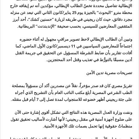
الإيطالية تفاصيل محددة تخصّ الطالب الإيطالي، مؤكدين أنه تم إيقافه خارج
محطة مترو “البحوث” بالجيزة يوم 25 يناير/كانون الثاني التي تبعد عن منزله
مجرد دقائق، حيث كان ريجيني في طريقه لزيارة “حسنين كشك”، أحد أبرز
المثقفين المعارضين للسيسي، بحسب صحيفة
“
الإندبندنت” البريطانية
.
وتبين أن الطالب الإيطالي لاحظ تصوير مراقبٍ مجهول له أثناء حضوره
اجتماعاً للمعارضين السياسيين في 11 ديسمبر/كانون الأول الماضي، كما
أفادت تقارير بأن ضابط الشرطة المسؤول عن التحقيق في جريمة القتل
أدين مسبقًا بالتورُّط في تعذيب وقتل أحد المحتجزين
.
تصريحات مصرية تدين الأمن
تقريرٌ مصري كان قد صدر مؤخراً، نقلاً عن مصدرين أكد أن مسؤولاً بمصلحة
الطب الشرعي المصرية أبلغ مكتب النائب العام بأن التشريح الذي أجراه
على جثة ريجيني أظهر خضوعه للاستجواب لمدة تصل إلى 7 أيام قبل مقتله
.
ونفت وزارة العدل المصرية هذه النتائج التي تشكل أقوى إشارة حتى الآن
على ضلوع أجهزة أمنية في مقتل ريجيني؛ لأنها أشارت لأساليب تحقيق تقول
منظماتٌ حقوقية إنها تحمل بصمات تلك الأجهزة الأمنية
.