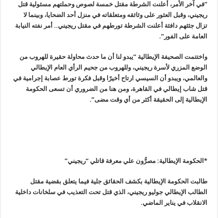
“في آخر الأمر، أعلنت الشرطة مقتل خمسة لصوص وحملتهم مسئولية قتل
ريجيني، وقبل العثور على وثائقه ومتعلقاته في منزل أحد الضحايا، وبينما لا
تزال جثثهم دافئة أعلنت الشرطة تورطهم في مقتل ريجيني.. أمر نفته النيابة
العامة على الفور”.
واختتمت الصحيفة الإيطالية “يبدو لنا أن ما حدث محاولة حقيرة للهروب من
الوضع المزري لأسرة ريجيني، وللهروب من جحيم الرأي العام الإيطالي
والعالمي، ويبدو أن السيسي ارتاح أخيرًا وقبل فكرة تورط عصابة إجرامية في
قتل شاب إيطالي في القاهرة، ومن هنا من الضروري أن تسعى الحكومة
الإيطالية إلى الحقيقة أكثر من أي وقت مضى”.
*الحكومة الإيطالية: مصرُّون علي معرفة قاتلي “ريجيني
”
طالبت الحكومة الإيطالية بكشف الحقائق جلية فيما يتعلق بقضية مقتل
الطالب الإيطالي جوليو ريجيني، الذي قتل تحت التعذيب في سلخانات داخلية
الانقلاب في يناير الماضي.