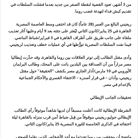
من 3 أشهر، تعود القضية لنقطة الصفر من جديد بعدما فشلت السلطات في
تقديم كبش فداء لتهدئة غضب روما
.
ريجيني البالغ من العمر (28 عاماً) كان قد اختفى وسط العاصمة المصرية
القاهرة في 25 يناير/كانون الثاني ليُعثر على جثته بعد 9 أيام وعليها آثار تعذيب
ملقاة على جانب طريق على أطراف القاهرة في 3 فبراير/شباط الماضي.
فيما نفت السلطات المصرية تورُّطها في أي عمليات خطف وتعذيب لريجيني
.
وأدى مقتل الطالب إلى توتر العلاقات بين روما والقاهرة، وقد حذّرت إيطاليا
مصر مراراً من أن الصداقة بين البلدين باتت على المحك، وطالب البرلمان
الأوروبي في 10 مارس/آذار الجاري مصر بكشف “الحقيقة” حول مقتل
ريجيني، وأدان – في قرار أصدره – الاختفاء القسري والأحكام الجماعية
بالإعدام في مصر
.
تحقيقات الجانب الإيطالي
الشرطة الإيطالية كانت أعلنت مسبقاً أن لديها شاهداً موثوقاً رأى الطالب
الإيطالي جوليو ريجيني موقوفاً من قِبل ضباط أمن قرب منزله بالقاهرة ليلة
اختفائه في الذكرى الخامسة للثورة المصرية 25 يناير/كانون الثاني
.
واتضح أن محققين من روما تحدثوا مع أحد الأشخاص الذين نقلوا للصحف