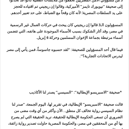
3
من مسؤولي الأمن المصريين تحققوا من ملابسات القضية كانوا قد تحدثوا
إلى صحيفة “نيويورك تايمز” الأميركية، وقالوا إن ريجيني تم اقتياده للحجز
على يد السلطات المصرية؛ لأنه كان وقحاً مع الضباط، على حد تعبير أحدهم
.
المسؤولون الـ3 قالوا إن ريجيني كان يبحث في حركات العمال غير الرسمية
في مصر، وقد أثار الشكوك بسبب الأسماء الموجودة على هاتفه، التي تتضمن
أسماء مرتبطة بجماعة الإخوان المسلمين وحركة 6 إبريل
.
فيما قال أحد المسؤولين للصحيفة: “لقد حسبوه جاسوساً، فمن يأتي إلى مصر
ليدرس الاتحادات التجارية؟
“.
*صحيفة “الاسبريسو الإيطالية”: “السيسي” يصدر لنا الأكاذيب
قالت صحيفة “الاسبريسو” الإيطالية، في تقرير لها، اليوم الجمعة، “صدر لنا
نظام السيسي رواية تخالف كل منطق.. الآن وأكثر من أي وقت مضى من
الضروري أن تسعى الحكومة الإيطالية للحقيقة، نريد الحقيقة التي لم يصرح
بها أي من المحققين في مصر، والحكومة المصرية حاولت تصدير رواية زائفة،