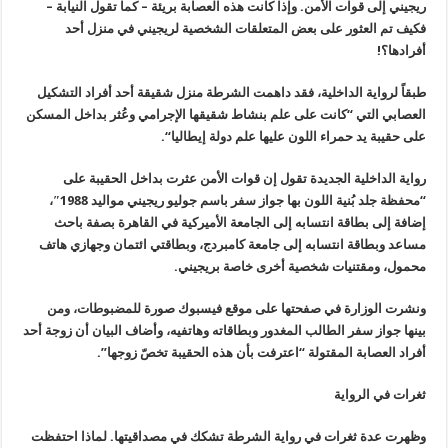
ريجيني إلى قوات الأمن. وإذا كانت هذه العصابة بريئة – كما تقول النيابة –
فكيف تم العثور على بعض المتعلقات الشخصية لريجيني في منزل أحد
أفرادها؟
!
طبقاً لرواية الداخلية، فقد داهمت الشرطة منزل شقيقة أحد أفراد التشكيل
العصابي التي “كانت على علم بنشاط شقيقها الإجرامي وعُثر بداخل المسكن
على حقيبة يد حمراء اللون عليها علم دولة إيطاليا
“.
رواية الداخلية الجديدة تقول إن قوات الأمن عثرت بداخل الحقيبة على
“محفظة جلد بُنية اللون بها جواز سفر باسم جوليو ريجيني مواليد 1988″،
إضافة إلى بطاقة انتسابه إلى الجامعة الأميركية في القاهرة بصفة باحث
مساعد وبطاقة انتسابه إلى جامعة كامبردج، وبطاقتي ائتمان وجهازي هاتف
محمول، ومقتنيات شخصية أخرى خاصة بريجيني
.
ونشرت الوزارة في صفحتها على موقع فيسبوك صورة للمضبوطات، ومن
بينها جواز سفر الطالب المغدور وبطاقاته وهاتفيه، وأضاف البيان أن زوجة أحد
أفراد العصابة المقتولة
“
اعترفت بأن هذه الحقيبة تخصّ زوجها”.
ثغرات في الرواية
وظهرت عدة ثغرات في رواية الشرطة تشكك في مصداقيتها. لماذا احتفظت