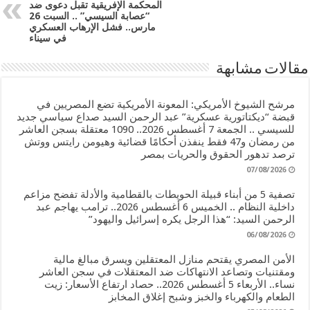
المحكمة الإفريقية تقبل دعوى ضد
“عصابة السيسي” .. السبت 26
مارس.. فشل الإرهاب العسكري
في سيناء
مقالات مشابهة
مرشح الشيوخ الأمريكي: المعونة الأمريكية تضع المصريين في
قبضة “ديكتاتورية عسكرية” عبد الرحمن السيد صداع سياسي جديد
للسيسي .. الجمعة 7 أغسطس 2026.. 1090 معتقلة بسجن العاشر
من رمضان و47 فقط ينفذن أحكامًا قضائية وهيومن رايتس ووتش
ترصد تدهور الحقوق والحريات بمصر
07/08/2026
تصفية 5 من أبناء قبيلة الحويطات بالقطامية والأدلة تفضح مزاعم
داخلية النظام .. الخميس 6 أغسطس 2026.. ترامب يهاجم عبد
الرحمن السيد: “هذا الرجل يكره إسرائيل واليهود”
06/08/2026
الأمن المصري يقتحم منازل المعتقلين ويسرق مبالغ مالية
ومقتنيات وتصاعد الانتهاكات ضد المعتقلات في سجن العاشر
نساء.. الأربعاء 5 أغسطس 2026.. حصاد ارتفاع الأسعار: زيت
الطعام والكهرباء والخبز وشبح إغلاق المخابز