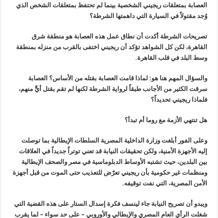
العصابة بمتعلقات ريجيني الشخصية بينما لم تحتفظ بمتعلقات الشخص الذي
وُجد مقتولاً في السيارة التي داهمتها الشرطة؟
تصريحات الشرطة أكدت أن نطاق عمل هذه العصابة هو منطقة شرق
القاهرة، لكن كل الشواهد تؤكد أن ريجيني اختفى بالقرب من منزله بمنطقة
وسط البلد في قلب القاهرة
.
والسؤال المهم هنا هو: لماذا قامت العصابة بقتله من الأساس؟ العصابة
سرقت الكثير من الأجانب طبقاً لرواية الشرطة لكنها لم تقم بقتل أيٍّ منهم،
فلماذا ريجيني تحديداً؟
هل تنتهي الأزمة مع روما أم تبدأ؟
وعلى الفور أبلغت وزارة الداخلية المصرية السلطات الإيطالية بما توصلت
إليه الأجهزة الأمنية، ولكن تحقيقات النيابة قد تعني توتراً جديداً في العلاقات
بين البلدين، حيث تشتبه الأوساط الدبلوماسية في مصر والصحف الإيطالية
ومنظمات غير حكومية بأن ريجيني تعرّض للتعذيب حتى الموت من قبل أجهزة
الأمن المصرية، التي نفت توقيفه
.
ويبدو أن تصريح النيابة جاء لينسف فكرة إسدال الستار على هذه القضية التي
شغلت الرأي العام المصري والإيطالي والأوروبي – على حد سواء
–
لما يقرب