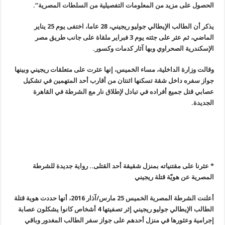
الحصول على مزيد من المعلومات التفصيلية من السلطات المصرية
“.
يذكر أن الطالب الإيطالي جوليو ريجيني، 28 عاما، اختفى يوم
25
يناير
الماضي، ثم عثر على جثته يوم 3 فبراير ملقاة على جانب طريق مصر
الإسكندرية الصحراوي وبها آثار كدمات وكسور
.
وقالت وزارة الداخلية، مساء الخميس، إنها عثرت على متعلقات ريجيني وبينها
جواز سفره داخل شقة تسكنها اثنتان من أقارب أحد المتهمين في تشكيل
عصابي قتل جميع أفراده في تبادل لإطلاق نار مع الشرطة في القاهرة
الجديدة
.
* عثرنا على مقتنياته بمنزل شقيقة أحد القتلى.. رواية جديدة للشرطة
المصرية عن هويّة قتلة ريجيني
أعلنت الشرطة المصرية الخميس 25 مارس/آذار 2016، أنها حددت هوية قتلة
الطالب الإيطالي جوليو ريجيني إثر تصفيتها 4 أشخاص كانوا يشكلون عصابة
إجرامية وعثورها في منزل أحدهم على جواز سفر الطالب المغدور وباقي