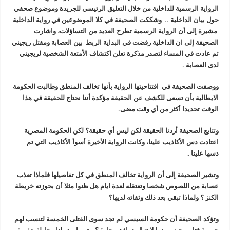
الرواية الرسمية للداخلية من خلال التعليق الرئيسي للجريدة وموضوع صحفي
حول بيان الداخلية
..
وشككت الصحيفة في كلا الموضوعين في رواية الداخلية
مشيرة إلى أن الرواية الرسمية تطرح العديد من التساؤلات، واشارت
الصحيفة إلى ان الداخلية رفضت في البداية الربط بين العصابة ومقتل ريجيني
ثم عادت في المساء لتصدر مذكرة تعلن اكتشاف الأمتعة الشخصية لريجيني
لدى العصابة
.
ووصفت الصحيفة في افتتاحيتها الرواية بأنها تخالف المنطق وطالبت الحكومة
الايطالية بأن تسعى للكشف عن الحقيقة مؤكدة أننا نحتاج للحقيقة في هذا
الوقت تحديدا أكثر من أي وقت مضى
.
وتتابع الصحيفة أردنا الحقيقة لكن ليس أي حقيقة؟ لكن الحكومة المصرية
اعتادت دس الأكاذيب علينا، وكانت الرواية الأخيرة أسوأ الأكاذيب التي تم
دسها علينا
.
وتشير الصحيفة إلى أن الرواية تخالف المنطق في كل تفاصيلها فلماذا تعذب
عصابة من اللصوص شخصا وتعتقله لعدة ايام هل ظنوا مثلا أن بحوزته خريطة
الكنز ؟ ولماذا تبقي بعد ذلك وثقائه لديها؟
وتؤكد الصحيفة أن حكومة السيسي لم تجد سوى القتلى الخمسة لتنسب لهم