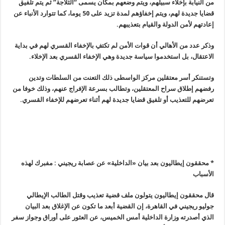
من النيابة بإخلاء سبيلهم، ويتم وضعهم بمكان يسمى “الثلاجة” ثم يتم تلفيق
قضايا جديدة لهم، ويتم إخفاؤهم لمدة تزيد على 50 يوما، كما تتوارد الأنباء عن
إعادتهم لأمن الدولة والقيام بتعذيبهم
.
وذكر عدد من الأهالي أن قوات الأمن لم تكتفِ بالإخفاء القسري لهم في بداية
الاعتقال، بل استخدموا سياسة جديدة وهي الإخفاء القسري بعد الإخلاء
.
وتستنكر أسر معتقلين مركز الواسطى ذلك التعنت من السلطات وتدين
رفضهم إطلاق سراح المعتقلين، وتطالب بسرعة الإفراج عنهم، وذلك خوفا من
تعرضهم للتعذيب أو تلفيق قضايا جديدة لهم أثناء تعرضهم للإخفاء القسري
.
* محققون إيطاليون بعد بيان «الداخلية» عن عصابة ريجيني : مفبرك لهذه
الأسباب
قال محققون إيطاليون يتولون ملف قضية تعذيب وقتل الطالب الإيطالي
جوليو ريجيني في القاهرة، إن القضية أبعد ما تكون عن الإغلاق بعد البيان
الذي أصدرته وزارة الداخلية أمس الخميس، عن العثور على أوراق وجواز سفر