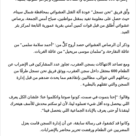
وثَّق فريق “نحن نسجل” عودة آلة القتل العشوائي بمحافظة شمال سيناء،
حيث حصل على معلومة تفيد بمقتل مواطنين، صباح أمس الجمعة، برصاص
عشوائي أُطلق من قبل قوات كمين أمني بقرية عمورية التابعة لمركز بئر
العبد
.
وذكر أن الرصاص العشوائي حصد أروح كلٍّ من: “أحمد سلامة سلمى” من
عائلة النقارحة، و”سلمان موسى مريحيل” من عائلة الغربات
.
ومع تصاعد الانتهاكات بسجن العقرب، تجاوز عدد المشاركين فى الإضراب عن
الطعام 600 معتقل داخل سجن العقرب، ووثق فريق نحن نسجل طرفًا من
رسائلهم التي تتوالى، مطالبين بإنقاذهم مما يحدث ضدهم من قبل إدارة
السجن والتي تقتلهم بالبطيء
.
وقالوا: “إحنا بنموت في صمت، كونوا صوتنا واتكلموا عنا؛ علشان الكل يعرف
اللي بيحصل وده أقل شيء تعملوه لينا، لأن لو سكتم محدش للأسف هيتحرك
لينقذنا أو حتى يعرف بالإبادة الجماعية اللي بتحصل فينا
”.
وكانوا قد كشفوا، فى رسالة سابقة، عن أن إدارة السجن قامت بعزل
المضربين عن الطعام ورفضت تحرير محاضر بالإضرابات
.