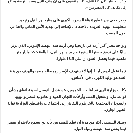
وأكد أنه «أيًا كان الاختلاف، كلنا متفقون على أن ملف النيل وسد النهضة يحتاج
إلى تكاتف كل المصريين
».
وحذر حجي من خطورة بناء السدود الكبرى على منابع نهر النيل وتهديد
منظومته البيئية الفريدة بالاختفاء، بالإضافة إلى تهديد الأمن المائي والغذائي
لدول المصب
.
وتواجه مصر أكبر أزمة في تاريخها وهي أزمة سد النهضة الإثيوبي، الذي يؤثر
سلبًا على تدفق حصتها السنوية من مياه نهر النيل، البالغة 55.5 مليار متر
مكعب، فيما يحصل السودان على 18.5 مليارا
.
فيما تقول أديس أبابا، إنها لا تستهدف الإضرار بمصالح مصر، والهدف من بناء
السد هو توليد الكهرباء في الأساس
.
وكانت وزارة الري قد أعلنت، الخميس، عن فشل التوصل لصيغة اتفاق بشأن
قواعد ملء وتشغيل السد، وأرجَأت اللجان الفنية والقانونية لمصر وإثيوبيا
والسودان المجتمعة بالخرطوم النقاش إلى اجتماعات واشنطن الوزارية نهاية
الشهر الجاري
.
وسبق للسيسي أكثر من مرة أن تعهَّد للمصريين بأنه لن يسمح بالإضرار بمصر
فيما يخص سد النهضة ومياه النيل
.