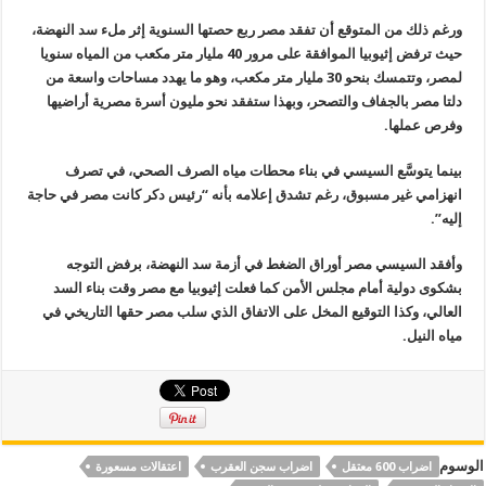
ورغم ذلك من المتوقع أن تفقد مصر ربع حصتها السنوية إثر ملء سد النهضة،
حيث ترفض إثيوبيا الموافقة على مرور 40 مليار متر مكعب من المياه سنويا
لمصر، وتتمسك بنحو 30 مليار متر مكعب، وهو ما يهدد مساحات واسعة من
دلتا مصر بالجفاف والتصحر، وبهذا ستفقد نحو مليون أسرة مصرية أراضيها
وفرص عملها
.
بينما يتوسَّع السيسي في بناء محطات مياه الصرف الصحي، في تصرف
انهزامي غير مسبوق، رغم تشدق إعلامه بأنه “رئيس دكر كانت مصر في حاجة
إليه
”.
وأفقد السيسي مصر أوراق الضغط في أزمة سد النهضة، برفض التوجه
بشكوى دولية أمام مجلس الأمن كما فعلت إثيوبيا مع مصر وقت بناء السد
العالي، وكذا التوقيع المخل على الاتفاق الذي سلب مصر حقها التاريخي في
مياه النيل
.
الوسوم
اضراب 600 معتقل
اضراب سجن العقرب
اعتقالات مسعورة