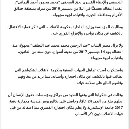
التعسفي والإخفاء القسري بحق الصحفي “محمد محمود أحمد اليماني”،
عقب اعتقاله تعسفيًّا في الـ8 من ديسمبر 2019 من منزله بمنطقة حدائق
الأهرام بمحافظة الجيزة، واقتياده لجهة مجهولة
.
وطالبت المؤسسة وزارة الداخلية بحكومة الانقلاب، التي تنكر عملية الاعتقال،
بالكشف عن مكان تواجده والإفراج الفوري عنه
.
ولا يزال مصير الشاب “عبد الرحمن محمد محمد عبد اللطيف” مجهولا، منذ
اعتقاله يوم 14 ديسمبر 2017 من مدينة أسوان، دون سند من القانون،
واقتياده لجهة مجهولة
.
واستنكرت أسرته تجاهل الجهات المعنية بحكومة الانقلاب لشكواهم التي
تطالب فيها بالكشف عن مكان احتجازه وأسبابه، مما يزيد من مخاوفهم
وقلقهم البالغ على سلامة حياته
.
وقالت في شكواها التي وثقها العديد من مراكز ومؤسسات حقوق الإنسان أن
نجلهم يبلغ من العمر 24 عامًا، وحاصل على بكالوريوس هندسة معمارية دفعة
2017
جامعة الإسكندرية ولا يعلم مكان احتجازه القسري منذ اعتقاله من قبل
قوات الانقلاب دون ذكر الأسباب