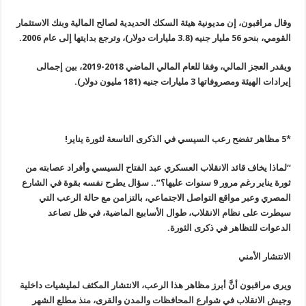
وقال مراقبون، إن مديونية هيئة السكك الحديدية لصالح المالية وبنك الاستثمار
القومي، بنحو 56 مليار جنيه (3.8 مليارات دولار)، وترجع بدايتها إلى عام 2006
.
ويقدر العجز المالي، وفقا للعام المالي الماضي 2018-2019، بين إجمالى
إيرادات الهيئة ومصروفاتها 3 مليارات جنيه (181 مليون دولار
).
*
5
مظاهر تفضح رعب السيسي في الذكرى التاسعة لثورة يناير
!
“
لماذا يخاف قائد الانقلاب العسكري عبد الفتاح السيسي وأفراد عصابته من
ثورة يناير رغم مرور 9 سنوات عليها؟”.. سؤال يطرح نفسه بقوة في الشارع
المصري وعبر مواقع التواصل الاجتماعي، بالتزامن مع حالة الرعب التي
سيطرت على نظام الانقلاب، طوال الأسابيع الماضية، في ظل تصاعد
الدعوات للتظاهر في ذكرى الثورة
.
الانتشار الأمني
ويرى مراقبون أنَّ أبرز مظاهر هذا الرعب، الانتشار المكثف لمليشيات داخلية
وجيش الانقلاب في شوارع المحافظات والمدن والقرى، منذ مطلع الشهر