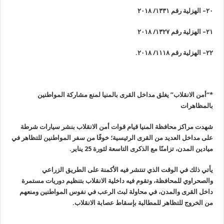
٢٠
–
الهزلية رقم ١٣٣١/ ٢٠١٨
٢١
–
الهزلية رقم ١٣٢٧/ ٢٠١٨
٢٢
–
الهزلية رقم ١١١٨/ ٢٠١٨
.
*
“
أمن الانقلاب” يغلق مداخل القرى بالمنيا لمنع مشاركة المواطنين
بالمظاهرات
شهدت مراكز محافظة المنيا قيام قوات أمن الانقلاب بنشر سيارات شرطة
على مداخل العديد من القرى الرئيسية؛ خوفًا من سفر المواطنين للتظاهر في
ميادين المدن، تزامنًا مع الذكرى التاسعة لثورة 25 يناير
.
يأتي ذلك في الوقت الذي تنتشر فيه الأكمنة على الطريق الزراعي
والصحراوي للمحافظة، وتقوم فيه داخلية الانقلاب بتنظيم دوريات مستمرة
داخل القرى والمدن، في محاولة لبث الرعب في نفوس المواطنين ومنعهم
من الخروج للتظاهر للمطالبة بإسقاط عصابة الانقلاب
.