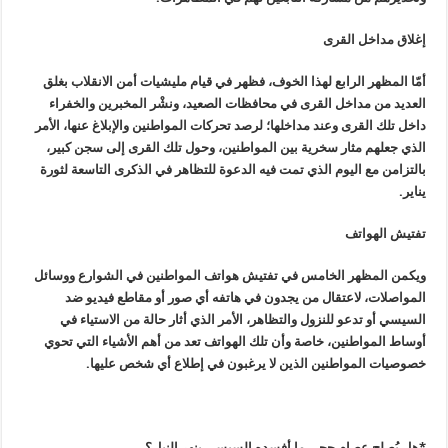
إغلاق مداخل القرى
أمّا المظهر الرابع لهذا الخوف، فظهر في قيام مليشيات أمن الانقلاب بغلق
العديد من مداخل القرى في محافظات الصعيد، ونشْر المخبرين والخفراء
داخل تلك القرى وعند مداخلها؛ لرصد تحركات المواطنين والإبلاغ عنها، الأمر
الذي جعلهم مثار سخرية بين المواطنين، وحول تلك القرى إلى سجن كبير،
بالتزامن مع اليوم الذي تمت فيه الدعوة للتظاهر في الذكرى التاسعة لثورة
يناير
.
تفتيش الهواتف
ويكمن المظهر الخامس في تفتيش هواتف المواطنين في الشوارع ووسائل
المواصلات، لاعتقال من يجدون في هاتفه أي صور أو مقاطع فيديو ضد
السيسي أو تدعو للنزول والتظاهر، الأمر الذي أثار حالة من الاستياء في
أوساط المواطنين، خاصة وأن تلك الهواتف تعد من أهم الأشياء التي تحوي
خصوصيات المواطنين الذين لا يرغبون في إطلاع أي شخص عليها
.
*
هل يُصلح عصام حجي ما أفسده السيسي بنهر النيل؟