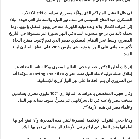
في ظل الفشل المتراكم الذي يواجِّه مصر إثر سياسات قائد الانقلاب
العسكري عبد الفتاح السيسي في ملف نهر النيل، والمخاطر التي تتهدد البلاد
إثر اقتراب اكتمال بنائه وبدء توليد الكهرباء منه في يونيو المقبل بإثيوبيا، وما
يحمله ذلك من تراجع منسوب المياه في النهر بصورة غير مسبوقة في التاريخ
المصري، وسط عجز النظام العسكري بمصر الذي قدم لإثيوبيا مفتاح النجاة
لأكبر سد مائي على النهر، بتوقيعه في مارس 2015 على اتفاق المبادئ لبناء
السد
.
إثر ذلك أعلن الدكتور عصام حجي، العالم المصري بوكالة ناسا للفضاء، عن
إطلاق حملة دولية لإنقاذ النيل تحت عنوان
«saving the nile»
، مؤكدا أنه
من الضروري أن يتم الحفاظ على نهر النيل كإرثٍ للإنسانية
.
وقال حجي، المتخصص بالدراسات المائية: إن “100 مليون مصري يساندون
منتخب مصر ولاعبيه في كل تحركاتهم، كم مصريًّا سوف يساند نهر النيل
وعلماء مصر في هذه الأزمة؟
”.
ودعا حجي القنوات الإعلامية المصرية لتبني هذه المبادرة، وأن تفتح أبوابها
لعلمائها بغض النظر عن آرائهم في الأوضاع الراهنة التي تمر بها البلاد
.