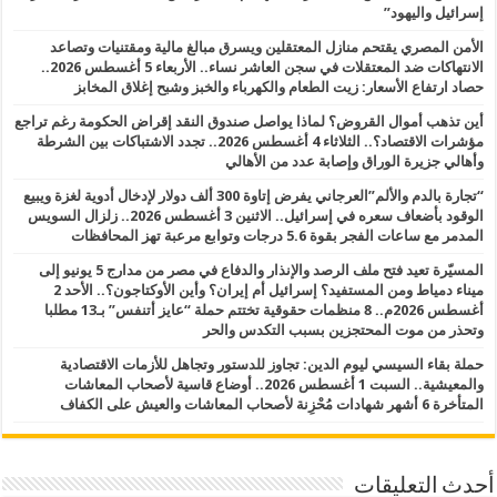
إسرائيل واليهود”
الأمن المصري يقتحم منازل المعتقلين ويسرق مبالغ مالية ومقتنيات وتصاعد
الانتهاكات ضد المعتقلات في سجن العاشر نساء.. الأربعاء 5 أغسطس 2026..
حصاد ارتفاع الأسعار: زيت الطعام والكهرباء والخبز وشبح إغلاق المخابز
أين تذهب أموال القروض؟ لماذا يواصل صندوق النقد إقراض الحكومة رغم تراجع
مؤشرات الاقتصاد؟.. الثلاثاء 4 أغسطس 2026.. تجدد الاشتباكات بين الشرطة
وأهالي جزيرة الوراق وإصابة عدد من الأهالي
“تجارة بالدم والألم”العرجاني يفرض إتاوة 300 ألف دولار لإدخال أدوية لغزة ويبيع
الوقود بأضعاف سعره في إسرائيل.. الاثنين 3 أغسطس 2026.. زلزال السويس
المدمر مع ساعات الفجر بقوة 5.6 درجات وتوابع مرعبة تهز المحافظات
المسيّرة تعيد فتح ملف الرصد والإنذار والدفاع في مصر من مدارج 5 يونيو إلى
ميناء دمياط ومن المستفيد؟ إسرائيل أم إيران؟ وأين الأوكتاجون؟.. الأحد 2
أغسطس 2026م.. 8 منظمات حقوقية تختتم حملة “عايز أتنفس” بـ13 مطلبا
وتحذر من موت المحتجزين بسبب التكدس والحر
حملة بقاء السيسي ليوم الدين: تجاوز للدستور وتجاهل للأزمات الاقتصادية
والمعيشية.. السبت 1 أغسطس 2026.. أوضاع قاسية لأصحاب المعاشات
المتأخرة 6 أشهر شهادات مُحْزِنة لأصحاب المعاشات والعيش على الكفاف
أحدث التعليقات