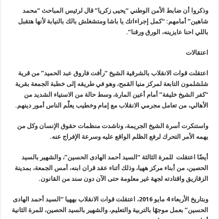
وذكروا أن ضابط الأمن الوطني “يحيى زكريا” قال لرئيس المباحث “محمد
شاهين” أمامهم: “كمل إجراءاتك يا باشا ومتشغلش بالك بالنيابة لأنها هتقبل
باللي احنا عايزينه، الورق ورقنا
”.
اعتقالات
اعتقلت قوات الانقلاب بالشرقية الشيخ “رأفت فاروق عبد الحميد” من قرية
شلشلمون التابعة لمركز منيا القمح، وهو في طريقه إلى خطبة الجمعة بقرية
“
كفر الشيخ خليفة” أمام أعين المارة، وسط حالة من الاستياء الشديد من
الأهالي، من تعامل مجرمي الانقلاب مع إمام وخطيب يعلّم الناس أمور دينهم
.
واستنكرت أسرة الشيخ الجريمة، وناشدت منظمات حقوق الإنسان وكل من
يهمه الأمر التحرك لرفع الظلم الواقع عليه وسرعة الإفراج عنه
.
أيضًا اعتقلت للمرة الثالثة “السيد أحمد الهادى الحسين”، والشهير بالسيد
الحصين، من أبناء مركز ههيا، وذلك أثناء عقد قران ابنه، أمس الجمعة، بمدينة
الزقازيق واقتادته لجهة غير معلومة حتى الآن دون سند من القانون
.
وبتاريخ الأربعاء 4 مايو 2016، اعتقلت قوات الانقلاب بههيا “السيد أحمد الهادى
الحسين” بعمل موجهًا بالتربية والتعليم، والشهير بالسيد الحصين، للمرة الثانية