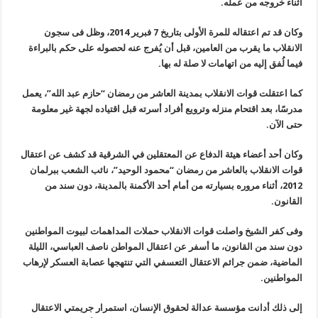
أثناء خروجه من عمله
.
وكان قد تم اعتقاله للمرة الأولى بتاريخ 7 فبرير 2014، وظل فى سجون
الانقلاب ما يقرب من العامين، قبل أن يُفرج عنه لحصوله على حكم بالبراءة
فيما لُفق إليه من اتهامات لا صلة له بها
.
كما اعتقلت قوات الانقلاب بمدينة العاشر من رمضان “حازم عبد الله”، يعمل
مدرسًا، بعد اقتحام منزله وترويع أفراد أسرته قبل اقتياده لجهة غير معلومة
حتى الآن
.
وكان أحد أعضاء هيئة الدفاع عن المعتقلين في الشرقية قد كشف عن اعتقال
قوات الانقلاب بالعاشر من رمضان “محمود الوحيد”، نائب الشعب ببرلمان
2012، أثناء مروره بسيارته من أمام أحد الأكمنة بالمدينة، دون سند من
القانون
.
وفى كفر الشيخ واصلت قوات الانقلاب حملات المداهمات لبيوت المواطنين
دون سند من القانون، ما أسفر عن اعتقال المواطن ناصف العباسي، الليلة
الماضية، ضمن جرائم الاعتقال التعسفي التي تنتهجها عصابة العسكر لإرهاب
المواطنين
.
إلى ذلك أدانت مؤسسة عدالة لحقوق الإنسان، استمرار جريمتي الاعتقال