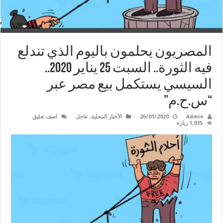
المصريون يحلمون باليوم الذي تندلع
فيه الثورة.. السبت 25 يناير 2020..
السيسي يستكمل بيع مصر عبر
“س.ح.م”
Admin
26/01/2020
الأخبار المحلية
,
عاجل
اضف تعليق
1,935 زيارة