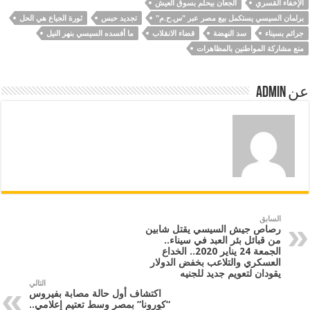
الإخفاء القسري
الجعان بيحلم بسوق العيش
برلمان السيسي يستكمل بيع مصر عبر "س.ح.م"
تجديد حبس
ثورة الجياع هي الحل
جرائم بسيناء
سد النهضة
قضاء الانقلاب
ما أفسده السيسي بنهر النيل
منع مشاركة المواطنين بالمظاهرات
عن Admin
السابق
رصاص جيش السيسي يقتل شابين
من قبائل بئر العبد في سيناء..
الجمعة 24 يناير 2020.. الخداع
العسكري والتلاعب بخفض الدولار
يقودان لتعويم جديد للجنيه
التالي
اكتشاف أول حالة مصابة بفيروس
“كورونا” بمصر وسط تعتيم إعلامي..