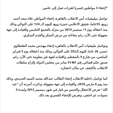
*إخفاء 3 مواطنين قسريا لفترات تصل إلى عامين
تواصل ميليشيات أمن الانقلاب بالقاهرة، إخفاء المواطن علاء سعد أحمد
زوبع، 55عاما، شقيق الاعلامي حمزة زوبع، لليوم الــ 124 على التوالي وذلك
منذ اعتقاله يوم ١٩ سبتمبر 2019 من منزله بالتجمع الخامس واقتياده إلى جهة
مجهولة حتى الآن، رغم معاناته من مرض السكر والقدم السكري
.
وتواصل مليشيات أمن الانقلاب بالقاهره إخفاء مهندس محمد الطنطاوي
حسن،
26
عاما، لليوم الـ352 على التوالي، وذلك منذ اعتقاله يوم 5 فبراير
الماضي، من شارع 9 بالمقطم، واقتياده لجهة غير معلومة حتى الآن، رغم
صدور حكم قضائي رقم 51461 صادر من مجلس الدولة بإلزام سلطات
الانقلاب بالكشف عن مكان احتجازه
.
كما تواصل داخلية الانقلاب إخفاء الطالب عبدالله محمد السيد الحديدي، وذلك
منذ يوم 6 مارس 2018، واقتياده إلى جهة مجهولة، وذكرت أسرته أن “عبد
الله” تعرض للاعتقال والحبس من قبل في شهر ديسمبر 2013 ولمدة 3
سنوات، ثم اختفى، وتعرض للإخفاء القسري بعد ذلك
.