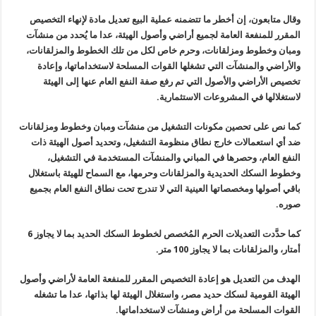
وقال متابعون، إن أخطر ما تتضمنه عملية البيع تعديل مادة لإنهاء التخصيص
المقرر للمنفعة العامة لجميع أراضي وأصول الهيئة، عدا ما يُحدد من منشآت
ومبان وخطوط ومزلقانات، وحرم خاص لكل من تلك الخطوط والمزلقانات،
والأراضي والمنشآت التي تشغلها القوات المسلحة لاستخداماتها، وإعادة
تخصيص الأراضي والأصول التي تم رفع صفة النفع العام عنها إلى الهيئة
لاستغلالها في المشروعات الاستثمارية
.
كما نص على تحصين مكونات التشغيل من منشآت ومبان وخطوط ومزلقانات
ضد أي استعمالات خارج نطاق منظومة التشغيل، وتحديد أصول الهيئة ذات
النفع العام، وحصرها في المباني والمنشآت المستخدمة في التشغيل،
وخطوط السكك الحديدية والمزلقانات وحرمها، مع السماح للهيئة باستغلال
باقي أصولها ومخصصاتها العينية التي لا تندرج تحت نطاق النفع العام بجميع
صوره
.
كما حدَّدت التعديلات الحرم المُخصص لخطوط السكك الحديد بما لا يجاوز 6
أمتار، والمزلقانات بما لا يجاوز 100 متر
.
الهدف من التعديل هو إعادة التخصيص المقرر للمنفعة العامة لأراضي وأصول
الهيئة القومية لسكك حديد مصر، واستغلال الهيئة لها بذاتها، عدا ما تشغله
القوات المسلحة من أراض ومنشآت لاستخداماتها
.