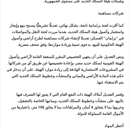
وشبكات هيئة السكك الحديد على مستوى الجمهورية
.
شركات مساهمة
كما أقرت لجنة برلمانية تابعة، بشكل نهائي، تعديلًا تشريعيًّا يسمح ببيع وإيجار
واستثمار وأصول هيئة السكك الحديد، بعدما مررت لجنة النقل والمواصلات
في “برلمان” العسكر، تعديلا لإنشاء شركات مساهمة لطرح أراضي وأصول
الهيئة الحكومية للبيع، بدعوى تنمية وزيادة مواردها، وفق صحف مصرية
.
ونص التعديل على أن ينتهي التخصيص المقرر للمنفعة العامة لأراضي وأصول
الهيئة القومية لسكك حديد مصر، وإعادة تخصيصها عن طريق أي من شركاتها
في المشروعات الاستثمارية الهادفة إلى زيادة موارد الهيئة، على أن يدخل في
حكم هذه المادة الأراضي والمباني والمنشآت وخطوط السكك الحديد التي
يتم الاستغناء عنها
.
وقصر التعديل أملاك الهيئة ذات النفع العام التي لا يجوز لها التصرف فيها
بالبيع، على منشآت وخطوط السكك الحديد، ومبانيها الخاصة بالتشغيل،
وحرمِها بما لا يتجاوز 6 أمتار، والمزلقانات بما لا يجاوز 100 متر، باعتبارها من
الأموال العامة المملوكة للدولة
.
أخطر المواد