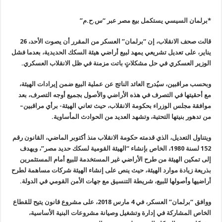
*
برلمان السيسي يستكمل بيع مصر عبر “س.ح.م”
قالت صحف الانقلاب، إن “برلمان” العسكر من المقرر أن يصوت الأحد، 26
يناير، على تعديل تشريعي يمهد لبيع أراضي هيئة السكك الحديدية، بعدما فشل
الوزير العسكري في حل مشكلاتٍ باتت مزمنة في ظل الانقلاب العسكري
.
وبحسب مراقبين، سيُدرج العائد الناتج عن عملية البيع ضمن إيرادات الهيئة،
مع أحقيتها في التصرف في هذه الأراضي والأصول بجميع أوجه التصرف، بعد
موافقة مجلس الوزراء بحكومة الانقلاب، حيث تعاني الهيئة- برأي مراقبين
–
من تدهور بنيتها التحتية، وتشهد العديد من الحوادث المأساوية
.
ويتناول التعديل، الذي قدمته حكومة الانقلاب منذ أكتوبر الماضي، القانون رقم
152 لسنة 1980، الخاص بإنشاء “الهيئة القومية لسكك حديد مصر”، ويهدف
إلى تمكين الهيئة من طرح الأراضي غير المستخدمة للبيع أمام المستثمرين
بذريعة زيادة موارد الهيئة، حيث ينص على إنشاء الهيئة شركات مساهمة لطرح
أراضيها وأصولها للبيع، شريطة التنسيق مع جهات الأمن القومي في الدولة
.
ووافق “برلمان” العسكر، في 4 مارس 2018، على مشروع قانون يتيح للقطاع
الخاص المشاركة في إدارة وتشغيل وصيانة مشروعات البنية الأساسية،