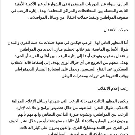
الجاري، سواء عبر الدوريات المستمرة في الشوارع أو عبر الأكمنة الأمنية
الثابتة والمتنقلة بين المحافظات والمراكز المختلفة؛ بهدف إثارة الرعب في
صفوف المواطنين وتنفيذ حملات اعتقال من وسائل المواصلات
.
حملات الاعتقال
أما المظهر الثاني لهذا الرعب فيكمن في تنفيذ حملات مداهمة للقرى والمدن
طوال الأسابيع الماضية، يتم خلالها تحطيم منازل العديد من المواطنين
واعتقال بعضهم، وتهدف أيضا إلى إثارة الرعب بين أهالي القرية أو الحي؛
بهدف منعهم من الخروج في أي حراك ثوري يهدف إلى إسقاط قائد الانقلاب
العسكري عبد الفتاح السيسي، ويعمل على استعادة المسار الديمقراطي
ووقف التفريط في ثروات ومقدرات الوطن
.
رعب إعلام الانقلاب
ويكمن المظهر الثالث في حالة الرعب التي شهدتها وسائل الإعلام الموالية
للانقلاب، طوال الفترة الماضية، من خلال تخصيص برامج وإعلانات لإثارة
الرعب بين المواطنين، وتشويه صورة الداعين للتظاهر، واتهامهم بأنهم
يريدون تدمير الوطن، والادعاء بأنَّ “البلد مستهدفة”، أو من خلال نشر الخوف
في القرى عبر العُمد ومشايخ القرى، والذين يمرون على كبار العائلات
وتحذيرهم من مشاركة التابعين لهم في المظاهرات
.