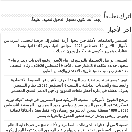
اترك تعليقاً
يجب أنت تكون
مسجل الدخول
لتضيف تعليقاً.
أخر الأخبار
السيسي والجامعات الأهلية حين تتحول أزمة التعليم إلى فرصة لتحصيل المزيد من
الأموال.. الاثنين 10 أغسطس 2026.. مجلس النواب يقر 162 قانونًا وسط
انتقادات بتمرير حكومي شبه كامل ودون تعديلات
السيسي يواصل الاستثمار بالتوسع في بناء الأسوار وقمع الحريات ويعتزم بناء 7
سجون جديدة بتكلفة 3.6 مليار جنيه.. الأحد 9 أغسطس 2026م.. وفاة المعتقل
معاذ شعيب بسبب سوء ظروف الاحتجاز والإهمال الطبي
إثيوبيا: مصر تستخدم قضية سد النهضة لصرف الانتباه عن الضغوط الاقتصادية
والسياسية والتحديات الداخلية .. السبت 8 أغسطس 2026.. نظام السيسي
يعترف بفشله في إدارة أخطر ملفات التموين وتأجيل الدعم النقدي المستمر
مرشح الشيوخ الأمريكي: المعونة الأمريكية تضع المصريين في قبضة “ديكتاتورية
عسكرية” عبد الرحمن السيد صداع سياسي جديد للسيسي .. الجمعة 7 أغسطس
2026.. 1090 معتقلة بسجن العاشر من رمضان و47 فقط ينفذن أحكامًا قضائية
وهيومن رايتس ووتش ترصد تدهور الحقوق والحريات بمصر
تصفية 5 من أبناء قبيلة الحويطات بالقطامية والأدلة تفضح مزاعم داخلية النظام ..
الخميس 6 أغسطس 2026.. ترامب يهاجم عبد الرحمن السيد: “هذا الرجل يكره