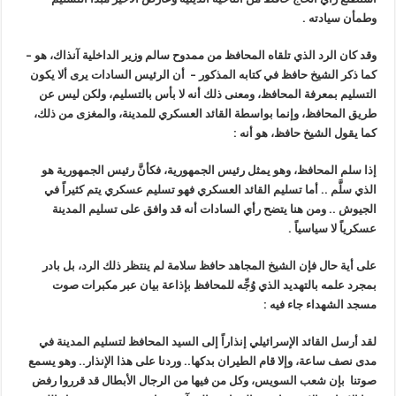
وطمأن سيادته .
وقد كان الرد الذي تلقاه المحافظ من ممدوح سالم وزير الداخلية آنذاك، هو –
كما ذكر الشيخ حافظ في كتابه المذكور – أن الرئيس السادات يرى ألا يكون
التسليم بمعرفة المحافظ، ومعنى ذلك أنه لا بأس بالتسليم، ولكن ليس عن
طريق المحافظ، وإنما بواسطة القائد العسكري للمدينة، والمغزى من ذلك،
كما يقول الشيخ حافظ، هو أنه
:
إذا سلم المحافظ، وهو يمثل رئيس الجمهورية، فكأنَّ رئيس الجمهورية هو
الذي سلَّم .. أما تسليم القائد العسكري فهو تسليم عسكري يتم كثيراً في
الجيوش .. ومن هنا يتضح رأي السادات أنه قد وافق على تسليم المدينة
عسكرياً لا سياسياً .
على أية حال فإن الشيخ المجاهد حافظ سلامة لم ينتظر ذلك الرد، بل بادر
بمجرد علمه بالتهديد الذي وُجِّه للمحافظ بإذاعة بيان عبر مكبرات صوت
مسجد الشهداء جاء فيه
:
لقد أرسل القائد الإسرائيلي إنذاراً إلى السيد المحافظ لتسليم المدينة في
مدى نصف ساعة، وإلا قام الطيران بدكها.. وردنا على هذا الإنذار.. وهو يسمع
صوتنا بإن شعب السويس، وكل من فيها من الرجال الأبطال قد قرروا رفض