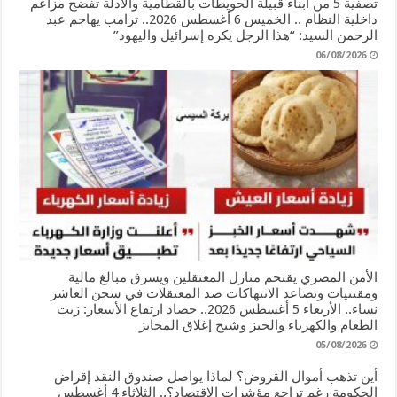
تصفية 5 من أبناء قبيلة الحويطات بالقطامية والأدلة تفضح مزاعم
داخلية النظام .. الخميس 6 أغسطس 2026.. ترامب يهاجم عبد
الرحمن السيد: “هذا الرجل يكره إسرائيل واليهود”
06/08/2026
الأمن المصري يقتحم منازل المعتقلين ويسرق مبالغ مالية
ومقتنيات وتصاعد الانتهاكات ضد المعتقلات في سجن العاشر
نساء.. الأربعاء 5 أغسطس 2026.. حصاد ارتفاع الأسعار: زيت
الطعام والكهرباء والخبز وشبح إغلاق المخابز
05/08/2026
أين تذهب أموال القروض؟ لماذا يواصل صندوق النقد إقراض
الحكومة رغم تراجع مؤشرات الاقتصاد؟.. الثلاثاء 4 أغسطس