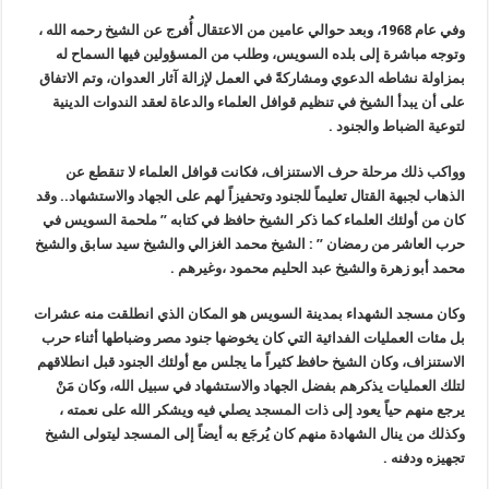
وفي عام 1968، وبعد حوالي عامين من الاعتقال أُفرج عن الشيخ رحمه الله ،
وتوجه مباشرة إلى بلده السويس، وطلب من المسؤولين فيها السماح له
بمزاولة نشاطه الدعوي ومشاركةً في العمل لإزالة آثار العدوان،
وتم الاتفاق
على أن يبدأ الشيخ في تنظيم قوافل العلماء والدعاة لعقد الندوات الدينية
لتوعية الضباط والجنود .
وواكب ذلك مرحلة حرف الاستنزاف، فكانت قوافل العلماء لا تنقطع عن
الذهاب لجبهة القتال تعليماً للجنود وتحفيزاً لهم على الجهاد والاستشهاد.. وقد
كان من أولئك العلماء كما ذكر الشيخ حافظ في كتابه ” ملحمة السويس في
حرب العاشر من رمضان ” : الشيخ محمد الغزالي والشيخ سيد سابق والشيخ
محمد أبو زهرة والشيخ عبد الحليم محمود ،وغيرهم
.
وكان مسجد الشهداء بمدينة السويس هو المكان الذي انطلقت منه عشرات
بل مئات العمليات الفدائية التي كان يخوضها جنود مصر وضباطها أثناء حرب
الاستنزاف، وكان الشيخ حافظ كثيراً ما يجلس مع أولئك الجنود قبل انطلاقهم
لتلك العمليات يذكرهم بفضل الجهاد والاستشهاد في سبيل الله، وكان مَنْ
يرجع منهم حياً يعود إلى ذات المسجد يصلي فيه ويشكر الله على نعمته ،
وكذلك من ينال الشهادة منهم كان يُرجَع به أيضاً إلى المسجد ليتولى الشيخ
تجهيزه ودفنه
.