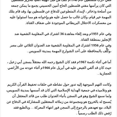
التي كان يرأسها مفتي فلسطين الحاج أمين الحسيني بجمع ما يمكن جمعه
من أسلحة وذخائر ، لإمداد المتطوعين للدفاع عن فلسطين بها، وقد قام بتلك
المهمة خير قيام، وكان غالب ما حصل عليه هو وإخوانه هو مما استولوا عليه
من معسكرات الاحتلال البريطاني الموجودة على ضفاف القناة.
وفي عام 1951م وبعد إلغاء معاهدة 36 اشترك في المقاومة الشعبية ضد
الإنجليز بمنطقة القناة
.
وفي عام 1956 اشترك في المقاومة الشعبية ضد العدوان الثلاثي على مصر
،وكُلِّف بالمحافظة على أحد الشوارع المهمة بمدينة السويس
.
أما في أثناء نكسة 1967م فقد كان الشيخ رحمه الله معتقلاً بسجن أبي زعبل ،
حيث كان قد ألقي القبض عليه في أبريل عام 1966م أثناء عودته من الأراضي
الحجازية .
وكانت التهم الموجهة إليه تدور حول نشاطه في حلقات تحفيظ القرآن الكريم
هو وتلاميذه في جمعية الهداية الإسلامية التي كان قد أسسها بمدينة السويس،
ولما سمع الشيخ وهو في السجن بأنباء العدوان طلب من قائد المعتقل أن
يُسمح له بالخروج هو ومجموعة من زملائه المعتقلين للمشاركة في الدفاع عن
البلاد، مع تعهدهم بالرجوع إلى السجن فور انتهاء المعركة . . وبالطبع فقد
رُفض ذلك الطلب رسمياً .