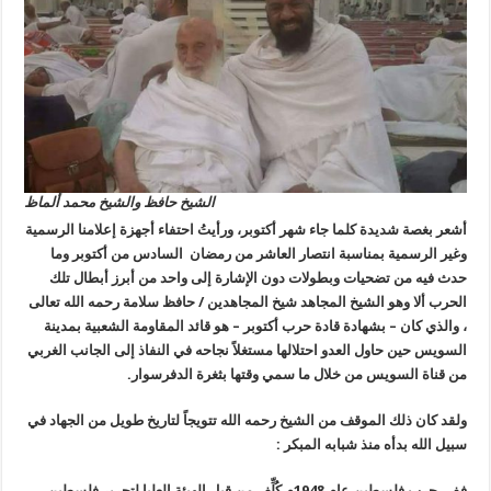
الشيخ حافظ والشيخ محمد ألماظ
أشعر بغصة شديدة كلما جاء شهر أكتوبر، ورأيتُ احتفاء أجهزة إعلامنا الرسمية
وغير الرسمية بمناسبة انتصار العاشر من رمضان السادس من أكتوبر وما
حدث فيه من تضحيات وبطولات دون الإشارة إلى واحد من أبرز أبطال تلك
الحرب ألا وهو الشيخ المجاهد شيخ المجاهدين / حافظ سلامة رحمه الله تعالى
، والذي كان
–
بشهادة قادة حرب أكتوبر – هو قائد المقاومة الشعبية بمدينة
السويس حين حاول العدو احتلالها مستغلاً نجاحه في النفاذ إلى الجانب الغربي
من قناة السويس من خلال ما سمي وقتها بثغرة الدفرسوار.
ولقد كان ذلك الموقف من الشيخ رحمه الله تتويجاً لتاريخ طويل من الجهاد في
سبيل الله بدأه منذ شبابه المبكر
:
ففي حرب فلسطين عام 1948م كُلِّف من قبل الهيئة العليا لتحرير فلسطين