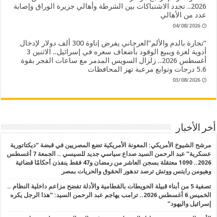
2026.. تجدد الاشتباكات بين الشرطة وأهالي جزيرة الوراق وإصابة
عدد من الأهالي
04/08/2026
“تجارة بالدم والألم”العرجاني يفرض إتاوة 300 ألف دولار لإدخال
أدوية لغزة ويبيع الوقود بأضعاف سعره في إسرائيل.. الاثنين 3
أغسطس 2026.. زلزال السويس المدمر مع ساعات الفجر بقوة
5.6 درجات وتوابع مرعبة تهز المحافظات
03/08/2026
أخر الأخبار
مرشح الشيوخ الأمريكي: المعونة الأمريكية تضع المصريين في قبضة “ديكتاتورية
عسكرية” عبد الرحمن السيد صداع سياسي جديد للسيسي .. الجمعة 7 أغسطس
2026.. 1090 معتقلة بسجن العاشر من رمضان و47 فقط ينفذن أحكامًا قضائية
وهيومن رايتس ووتش ترصد تدهور الحقوق والحريات بمصر
تصفية 5 من أبناء قبيلة الحويطات بالقطامية والأدلة تفضح مزاعم داخلية النظام ..
الخميس 6 أغسطس 2026.. ترامب يهاجم عبد الرحمن السيد: “هذا الرجل يكره
إسرائيل واليهود”