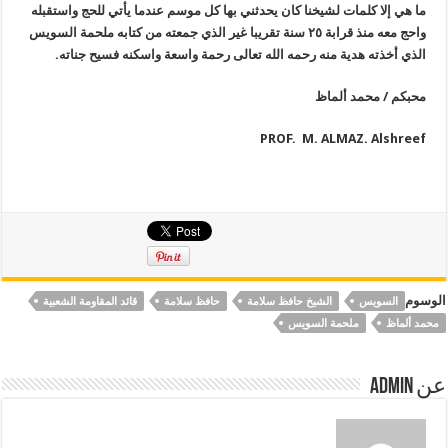
ما هي إلا كلمات لشيخنا كان يحدثني بها كل موسم عندما يأتي للحج واستقبله
واحج معه منذ قرابة ٢٥ سنة تقريبا غير الذي جمعته من كتابه ملحمة السويس
الذي أخذته هدية منه
رحمه الله تعالى رحمة واسعة واسكنه فسيح جناته
.
محبكم / محمد ألماظ
PROF. M. ALMAZ. Alshreef
الوسوم
السويس
الشيخ حافظ سلامة
حافظ سلامة
قائد المقاومة الشعبية
محمد ألماظ
ملحمة السويس
عن Admin