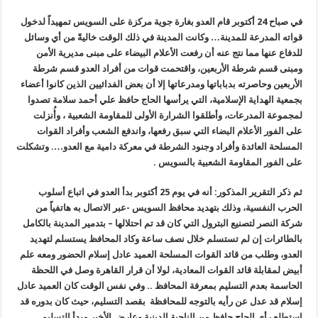
في صباح 24 أكتوبر قام العدو بغارة جوية مركزة على السويس تمهيداً لدخول
قواته المدرعة للمدينة… وكانت المدينة في ذلك الوقت خاليةً من أي وسائل
للدفاع عنها مما نتج عنه أن رفعت الأعلام البيضاء على مبنى مديرية الأمن
ومبنى قسم شرطة الأربعين، واقتحمت قوات من أفراد العدو قسم شرطة
الأربعين وحاصرته بدباباتها ومدرعاتها إلا أن بعض الفدائيين الذين كانوا أعضاء
بجمعية الهداية الإسلامية، التي يرأسها الحاج حافظ علي أحمد سلامة تصدوا
لمجموعة المدرعات، وأطلقوا الشرارة الأولى للمقاومة الشعبية ، وأُنزلت
على الفور الأعلام البضاء التي سبق رفعها، واندفع الشعب وأفراد القوات
المسلحة العائدة وأفراد وجنود الشرطة في معركة دامية مع العدو…
.
وتشكلت
على الفور المقاومة الشعبية بالسويس
.
ثم ذكر التقرير المذكور: أنه في يوم 25 أكتوبر بدأ العدو في اتباع أسلوب
الحرب النفسية، وذلك بتهديد محافظ السويس -عبر الاتصال به هاتفياً من
شركة النصر لتصنيع البترول التي كان قد تم احتلالها – بتدمير المدينة بالكامل
بالطائرات إن لم تستسلم خلال نصف ساعة وكاد المحافظ يستسلم لتهديد
العدو، وطلب من قائد القوات المسلحة العميد عادل إسلام الحضور ومعه علم
أبيض لمقابلة قائد القوات المعادية، لولا أن قرار القاهرة وصل في اللحظة
الحاسمة بعدم التسليم بمعرفة المحافظ .. وفي نفس الوقت كان العميد عادل
إسلام قد عدل عن رأيه بالتوجه للمحافظة بقصد التسليم، حيث كان بدوره قد
استطلع رأي الحاج حافظ من الناحية الدينية وعارض الأخير مبدأ التسليم