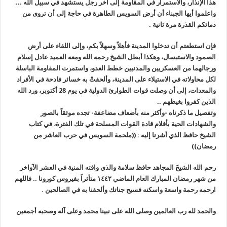
هذا الإنذار، والاستمرار في المقاومة إلى آخر رجل يستشهد في سبيل الله …
واعلموا أيها الجبناء أن أرض السويس الطاهرة في حاجة إلى أن تروى من
دمائكم القذرة مرة ثانية
.
فإن استطعتم أن تدخلوا المدينة فأهلاً وسهلاً بكم، وإلى اللقاء على أرض
الصمود والاستبسال، وهكذا أبطل الشيخ رحمه الله ومعه العميد عادل إسلام
ورجالهما من العسكريين والمدنيين خطط العدو، واستمرت المقاومة الباسلة
لكل محاولاته في الاستيلاء على المدينة، وألحقتْ به خسائر فادحة في الأفراد
والمعدات، إلى أن وصلت قوات الطوارئ الدولية في يوم 28 أكتوبر، ورد الله
الذين كفروا بغيظهم
..
وتفصيل ما ذكرناه -وأكثر منه بأضعاف مضاعفة- تجده موثقاً بالصور
والشهادات الحية بأقلام قادة القوات المسلحة في تلك الفترة، في كتاب
الشيخ حافظ الذي أشرنا إليه
:
((ملحمة السويس في حرب العاشر من
رمضان))
رحم الله الشيخَ المجاهد حافظ سلامة والذي وافته المنية في العشر الآواخر
من شهر رمضان المبارك العام الماضي ١٤٤٢ متأثراً بفيروس كورونا .. فاللهم
ارحمه رحمة واسعة واسكنه فسيح جناتك وألحقنا به في الصالحين
.
والحمد لله رب العالمين وصلى الله على نبينا محمد وعلى آله وصحبه أجمعين