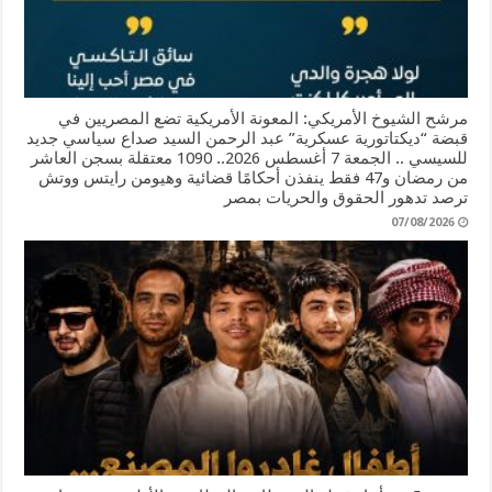
مرشح الشيوخ الأمريكي: المعونة الأمريكية تضع المصريين في
قبضة “ديكتاتورية عسكرية” عبد الرحمن السيد صداع سياسي جديد
للسيسي .. الجمعة 7 أغسطس 2026.. 1090 معتقلة بسجن العاشر
من رمضان و47 فقط ينفذن أحكامًا قضائية وهيومن رايتس ووتش
ترصد تدهور الحقوق والحريات بمصر
07/08/2026