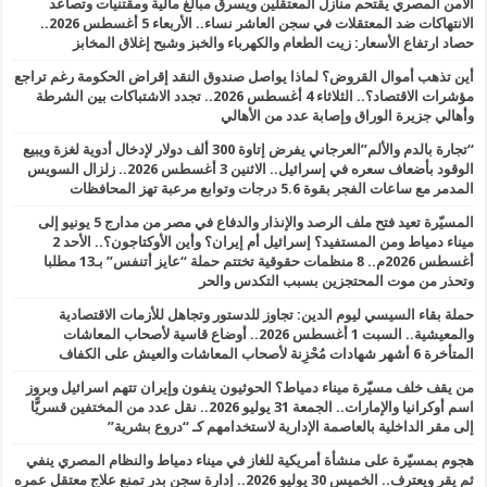
الأمن المصري يقتحم منازل المعتقلين ويسرق مبالغ مالية ومقتنيات وتصاعد
الانتهاكات ضد المعتقلات في سجن العاشر نساء.. الأربعاء 5 أغسطس 2026..
حصاد ارتفاع الأسعار: زيت الطعام والكهرباء والخبز وشبح إغلاق المخابز
أين تذهب أموال القروض؟ لماذا يواصل صندوق النقد إقراض الحكومة رغم تراجع
مؤشرات الاقتصاد؟.. الثلاثاء 4 أغسطس 2026.. تجدد الاشتباكات بين الشرطة
وأهالي جزيرة الوراق وإصابة عدد من الأهالي
“تجارة بالدم والألم”العرجاني يفرض إتاوة 300 ألف دولار لإدخال أدوية لغزة ويبيع
الوقود بأضعاف سعره في إسرائيل.. الاثنين 3 أغسطس 2026.. زلزال السويس
المدمر مع ساعات الفجر بقوة 5.6 درجات وتوابع مرعبة تهز المحافظات
المسيّرة تعيد فتح ملف الرصد والإنذار والدفاع في مصر من مدارج 5 يونيو إلى
ميناء دمياط ومن المستفيد؟ إسرائيل أم إيران؟ وأين الأوكتاجون؟.. الأحد 2
أغسطس 2026م.. 8 منظمات حقوقية تختتم حملة “عايز أتنفس” بـ13 مطلبا
وتحذر من موت المحتجزين بسبب التكدس والحر
حملة بقاء السيسي ليوم الدين: تجاوز للدستور وتجاهل للأزمات الاقتصادية
والمعيشية.. السبت 1 أغسطس 2026.. أوضاع قاسية لأصحاب المعاشات
المتأخرة 6 أشهر شهادات مُحْزِنة لأصحاب المعاشات والعيش على الكفاف
من يقف خلف مسيّرة ميناء دمياط؟ الحوثيون ينفون وإيران تتهم اسرائيل وبروز
اسم أوكرانيا والإمارات.. الجمعة 31 يوليو 2026.. نقل عدد من المختفين قسريًّا
إلى مقر الداخلية بالعاصمة الإدارية لاستخدامهم كـ “دروع بشرية”
هجوم بمسيّرة على منشأة أمريكية للغاز في ميناء دمياط والنظام المصري ينفي
ثم يقر ويعترف.. الخميس 30 يوليو 2026.. إدارة سجن بدر تمنع علاج معتقل عمره