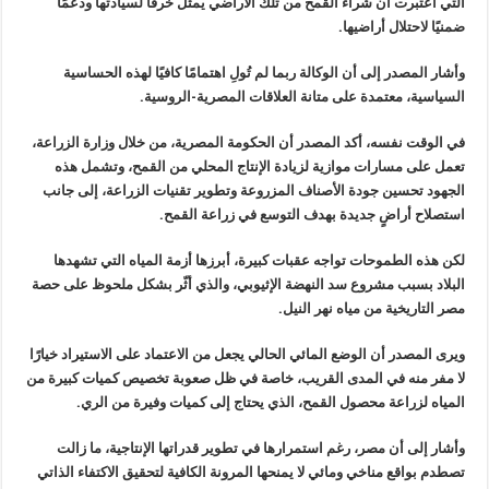
التي اعتبرت أن شراء القمح من تلك الأراضي يمثل خرقًا لسيادتها ودعمًا
ضمنيًا لاحتلال أراضيها
.
وأشار المصدر إلى أن الوكالة ربما لم تُولِ اهتمامًا كافيًا لهذه الحساسية
السياسية، معتمدة على متانة العلاقات المصرية-الروسية
.
في الوقت نفسه، أكد المصدر أن الحكومة المصرية، من خلال وزارة الزراعة،
تعمل على مسارات موازية لزيادة الإنتاج المحلي من القمح، وتشمل هذه
الجهود
تحسين جودة الأصناف المزروعة وتطوير تقنيات الزراعة، إلى جانب
استصلاح
أراضٍ جديدة بهدف التوسع في زراعة القمح
.
لكن هذه الطموحات تواجه عقبات كبيرة، أبرزها أزمة المياه التي تشهدها
البلاد بسبب مشروع سد النهضة الإثيوبي، والذي أثّر بشكل ملحوظ على حصة
مصر
التاريخية من مياه نهر النيل
.
ويرى المصدر أن الوضع المائي الحالي يجعل من الاعتماد على الاستيراد
خيارًا
لا مفر منه في المدى القريب، خاصة في ظل صعوبة تخصيص كميات كبيرة من
المياه لزراعة محصول القمح، الذي يحتاج إلى كميات وفيرة من الري
.
وأشار إلى أن مصر، رغم استمرارها في تطوير قدراتها الإنتاجية، ما زالت
تصطدم بواقع مناخي ومائي لا يمنحها المرونة الكافية لتحقيق الاكتفاء الذاتي