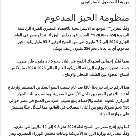
من هذا المحصول الاستراتيجي
.
منظومة الخبز المدعوم
وفقًا لتقرير *”التوجهات الاستراتيجية للاقتصاد المصري للفترة الرئاسية
الجديدة (2024–2030)”* الصادر عن مجلس الوزراء، تحتاج مصر في العام
الجاري
2024
إلى 7.7 مليون طن من القمح لتوفير 93.5 مليار رغيف خبز
مدعوم، أي ما
يعادل نحو 256 مليون رغيف يوميًا
.
بينما يُقدَّر إجمالي استهلاك القمح في البلاد بنحو 20.5 مليون طن متري،
حسب تقديرات وزارة الزراعة الأمريكية للعام المالي 2023-2024، ما يعكس
اتساع الفجوة بين الطلب المحلي والإنتاج
.
هذا الرقم يتزايد تدريجيًا عامًا بعد عام بسبب النمو السكاني المستمر
وارتفاع
أعداد اللاجئين المقيمين داخل الأراضي المصرية. وبحسب بيانات
الجهاز
المركزي للتعبئة العامة والإحصاء، يبلغ نصيب الفرد من القمح في مصر
حوالي
150 كجم سنويًا، وهو من أعلى المعدلات في العالم، مما يُشكّل عبئًا
مستمرًا
على موازنة الدولة
.
كما يبلغ إنتاج مصر من القمح لعام 2024 نحو 9.8 إلى 10 ملايين طن متري،
وفقًا لتقديرات وزارة الزراعة الأمريكية وبيانات مجلس الوزراء المصري، وهي