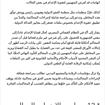
اتهامات قد تُعرض المتهمين لعقوبة الإعدام في بعض الحالات
.
كذلك، فإنّ منظمات مثل منظمة العفو الدولية وهيومن رايتس ووتش توثّق
هذه المخاطر، وتدعو إلى مراجعة شاملة لإجراءات المحاكمة، والحدّ من
تطبيق عقوبة الإعدام بخصوص ملفات تفتقر إلى معايير العدالة الدولية.
يشار إلى أنّه في النظام القضائي المصري، تُحال قضايا الإعدام عادةً إلى
مفتي الجمهورية للحصول على رأي شرعي غير ملزم قضائيا قبل أن تصدر
المحاكم أحكامًا قابلة للدفع أمام محكمة النقض. لكن بيانات الرصد تُظهر أن
إحالات الأوراق للمفتى كثيفة في عدد من القضايا، ما يطيل أمد القضايا ويزيد
من المخاطر على حياة المتهمين إن قرّرت المحاكم التأييد النهائي لاحقًا، كما
أن النشر المحدود لأسباب الأحكام والأسانيد القانونية في كثير من الملفات
يُصعّب إمكانية الرقابة العامة أو الطعن الدولي
.
ولا تزال مؤسّسات الرقابة والمجتمع المدني، تطالب بمراجعة شفافة
لإجراءات المحاكمات، وضمانات قانونية تحمي الحق في محاكمة عادلة، ووقف
تنفيذ الأحكام حتّى التأكد من خلوّها من مظاهر التعذيب أو المحاكمات الجائرة