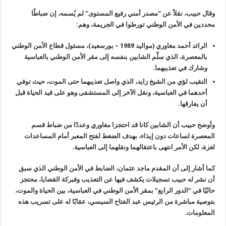
وقال حبيب، نقلاً عن “مصدر أمني رفيع المستوى” لم يُسمه، إن ضباطًا
محددين في الأمن الوطني تورطوا في الجريمة، وهم
:
الرائد أحمد مغاوري
(
مواليد 1989 – بورسعيد)، مسئول قطاع الأمن الوطني
بالمعصرة، الذي سلّم
الشابين بنفسه إلى مقر الأمن الوطني بالعباسية
وشارك في تعذيبهما
.
النقيب لؤي
من الشيخ
زايد، الذي واصل تعذيبهما حتى الموت، حيث توفي
أحدهما في العباسية، ونقل
الآخر إلى المستشفى وهو على قيد الحياة قبل
أن يفارقها
.
وأوضح حبيب أن الشابين كانا قد احتجزا
مغاوري وعددًا من ضباط قسم
المعصرة لساعات دون إيذاء، بهدف الضغط لفتح
المعبر أمام المساعدات
لغزة، لكن الأمر انتهى باعتقالهما ونقلهما إلى
العباسية
.
كما أشار إلى أن
المقدم ماجد عثمان
،
الضابط في الأمن الوطني الذي سبق
أن نشر له حبيب تسجيلات يكشف فيها عن
التعذيب وفبركة القضايا، محتجز
حاليًا في “الدور الرابع” بمقر الأمن الوطني
في العباسية، بين الحياة والموت،
بتوصية مباشرة من الرئيس عبد الفتاح
السيسي، عقابًا له على تسريب هذه
المعلومات
.