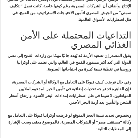
الإنتاج. وأضاف أن الشركات المصرية، رغم كونها خاصة، كانت تعمل “بتكليف
ضمني” من الجيش المصري لتأمين الاحتياجات الاستراتيجية من القمح، في
ظل
اضطرابات الأسواق العالمية
.
التداعيات المحتملة على الأمن
الغذائي المصري
يقول المصدر إن تصعيد الأزمة قد يُهدد جانبًا مهمًا من واردات القمح إلى
مصر،
الدولة التي تُعد أكبر مستورد للقمح في العالم، والتي تعتمد على
أوكرانيا
وروسيا في تغطية نسبة كبيرة من احتياجاتها السنوية
.
وفي حال فرضت كييف قيودًا على التعامل مع الوكالة أو الشركات المصرية،
فإن القاهرة قد تواجه تحديات إضافية في تأمين الخبز المدعوم لملايين
المواطنين، لا سيما في ظل اضطرابات إمدادات البحر الأسود، وارتفاع أسعار
الشحن والتأمين بعد أزمة البحر الأحمر
.
وبخصوص تحديد نسبة العجز المتوقع لو فرضت أوكرانيا قيودًا على التعامل
مع
وكالة “مستقبل مصر” أو الشركات المصرية، فالموضوع معقد، ويجب الإشارة
إلى المعطيات التالية
: