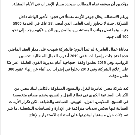
مؤكدين أن موقفه تجاه المطالب سيحدد مسار الإضراب في الأيام المقبلة.
ورغم الاستقالة، يظل جوهر الأزمة متمثلًا في فجوة الأجور الهائلة داخل
الشركة، حيث لا يتجاوز راتب العامل الذي أمضى 38 عامًا في الخدمة 5800
جنيه، بينما تصل رواتب المستشارين والمديرين الذين عيّنهم رجب إلى نحو
100 ألف جنيه.
معاناة عمال العامرية لم تبدأ اليوم؛ فالشركة شهدت على مدار العقد الماضي
عدة احتجاجات وإضرابات. ففي 2019 أضرب العمال للمطالبة بتحسين
الرواتب، وفي 2015 نظموا وقفة احتجاجية أمام مديرية القوى العاملة اعتراضًا
على إغلاق الشركة، وفي 2013 دخلوا في إضراب بعد أنباء عن إنهاء عقود 300
عامل مؤقت.
تُعد شركة مصر العامرية للغزل والنسيج، المملوكة بالكامل لبنك مصر، من
الكيانات الصناعية الكبرى في قطاع الغزل والنسيج، وتضم مصانع متخصصة
في النسيج، الملابس، الغزل، التبييض، الصباغة، والطباعة. لكن تكرار الأزمات
العمالية فيها يعكس تحديات متراكمة في الإدارة والسياسات التشغيلية، ما يثير
تساؤلات حول مستقبلها وقدرتها على استعادة الاستقرار والإنتاج.