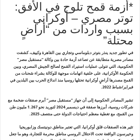
*أزمة قمح تلوح في الأفق:
توتر مصري – أوكراني
بسبب واردات من “أراضٍ
محتلة”
في تطور جديد ينذر بتوتر
دبلوماسي
وتجاري
بين القاهرة وكييف، كشفت
مصادر مصرية متطابقة عن تصاعد أزمة حادة بين
وكالة “مستقبل مصر”
الحكومية، التي تتولى عمليات استيراد القمح لصالح الجيش
المصري، وبين
الحكومة الأوكرانية، على خلفية اتهامات موجهة للوكالة بشراء
شحنات من
القمح مصدرها أراضٍ أوكرانية تحتلها روسيا منذ اندلاع الحرب بين
البلدين في
فبراير/شباط 2022
.
تشير المصادر الحكومية إلى أن جهاز “مستقبل مصر” أبرم صفقات
ضخمة
مع
شركات روسية، أبرزها صفقة في ديسمبر 2024 لتوريد نحو 1.267 مليون طن
من القمح، مع تغطية معظم احتياجات الدولة حتى منتصف 2025
.
تثير هذه الصفقات قلق أوكرانيا، التي تعتبر مناطق دونيتسك وزابوريجيا
وخيرسون الواقعة تحت الاحتلال الروسي مناطق محرمة للتجارة، وهو ما جعل