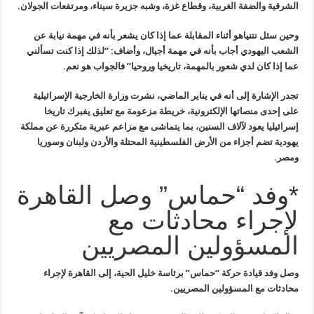
الشرقية والضفة الغربية، وقطاع غزة، وشبه
جزيرة سيناء، ومرتفعات الجولان
.
وحين سئل نتنياهو أثناء المقابلة عما
إذا كان يشعر بأنه في مهمة نيابة عن
الشعب اليهودي أجاب بأنه في مهمة
أجيال، وأضاف: “لذلك إذا كنت تسألني
عما إذا كان لدي شعور بالمهمة، تاريخيا
وروحيا” فالجواب هو نعم
.
تجدر الإشارة إلى أنه في يناير الماضي،
نشرت وزارة الخارجية الإسرائيلية
على إحدى منصاتها الإلكترونية، خريطة
مزعومة مع تعليق يفبرك تاريخا
إسرائيليا يعود لآلاف السنين، بما يتماشى مع
مزاعم عبرية متكررة عن مملكة
يهودية تضم أجزاء من الأرض الفلسطينية المحتلة
والأردن ولبنان وسوريا
ومصر
.
*وفد “حماس” وصل القاهرة
لإجراء محادثات مع
المسؤولين المصريين
وصل وفد قيادة حركة “حماس” برئاسة خليل الحية، إلى القاهرة لإجراء
محادثات مع المسؤولين المصريين
.