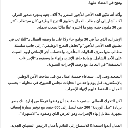
ونجح في القضاء عليها.
وأكد أنه طبّق الحد الأدنى للأجور المقرر بـ7 آلاف جنيه بمجرد صدور القرار،
لكنه أشار إلى أن مطلب العمال بتطبيق التدرج الوظيفي كان سيتطلب أكثر
من 30 مليون جنيه، وهو ما اعتبره عبئًا ماليًا يصعب تحمله.
الإضراب، الذي بدأ في 30 يوليو، جاء ردًا على ما وصفه العمال بـ”التلاعب في
تطبيق الحد الأدنى للأجور” و”تجاهل التدرج الوظيفي”، إلى جانب سلسلة
مطالب منها صرف العلاوات المتأخرة، واحتساب أجر الإضافي ليوم السبت
على الأجر الشامل، وزيادة حافز الإنتاج، وإنهاء ما وصفوه بـ”الإجراءات
التعسفية” في التعامل مع رصيد الإجازات السنوية.
التصعيد وصل إلى استدعاء خمسة عمال من قبل مباحث الأمن الوطني
بالإسكندرية، قبل يوم واحد من انتخابات مجلس الشيوخ، في محاولة – بحسب
العمال – للضغط عليهم لإنهاء الإضراب.
لكن التحرك العمالي استمر، خاصة بعد أن رفضوا عرضًا من إدارة بنك مصر
بزيادة “بدل الوردية” 200 جنيه ليصل إلى 600 جنيه، مع توفير سيارة إسعاف
مجهزة، مقابل إنهاء الإضراب، وهو العرض الذي وصفوه بـ”الاستهزاء”.
العمال أبدوا استعدادًا للاستماع إلى القائم بأعمال الرئيس التنفيذي الجديد،