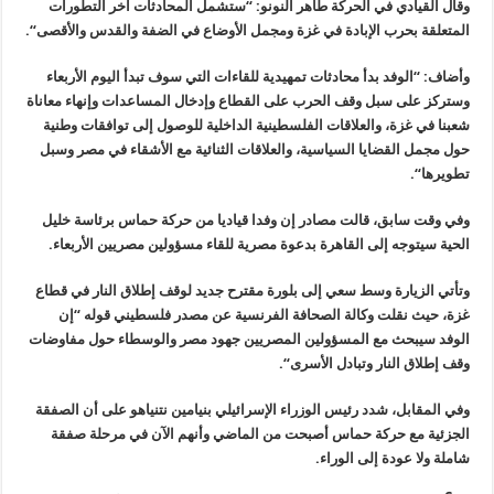
وقال القيادي في الحركة طاهر النونو: “ستشمل المحادثات آخر التطورات
المتعلقة بحرب الإبادة في غزة ومجمل الأوضاع في الضفة والقدس والأقصى
“.
وأضاف: “الوفد بدأ محادثات تمهيدية للقاءات التي سوف تبدأ اليوم الأربعاء
وستركز على سبل وقف الحرب على القطاع وإدخال المساعدات وإنهاء معاناة
شعبنا
في غزة، والعلاقات الفلسطينية الداخلية للوصول إلى توافقات وطنية
حول مجمل
القضايا السياسية، والعلاقات الثنائية مع الأشقاء في مصر وسبل
تطويرها
“.
وفي وقت سابق، قالت مصادر إن وفدا قياديا من حركة حماس برئاسة خليل
الحية سيتوجه إلى القاهرة بدعوة مصرية للقاء مسؤولين مصريين الأربعاء
.
وتأتي الزيارة وسط سعي إلى بلورة مقترح جديد لوقف إطلاق النار في قطاع
غزة، حيث نقلت وكالة الصحافة الفرنسية عن مصدر فلسطيني قوله “إن
الوفد
سيبحث مع المسؤولين المصريين جهود مصر والوسطاء حول مفاوضات
وقف إطلاق
النار وتبادل الأسرى
“.
وفي المقابل، شدد رئيس الوزراء الإسرائيلي بنيامين نتنياهو على أن
الصفقة
الجزئية مع حركة حماس أصبحت من الماضي وأنهم الآن في مرحلة صفقة
شاملة ولا عودة إلى الوراء
.