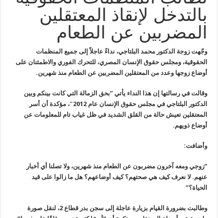
بالتدخل لإنقاذ المعتقلين
المضربين عن الطعام
وجّهت زوجة الدكتور
محمد البلتاجي
، نداءً عاجلاً إلى
جميع المنظمات
الحقوقية، ومجلس حقوق الإنسان المصري، للتحرك الفوري
والاطمئنان على
أوضاع زوجها وعدد من المعتقلين المضربين عن الطعام منذ
شهرين
.
وقالت في رسالتها إن هذا النداء يأتي “بحق الزمالة التي كانت بينكم وبين
الدكتور البلتاجي في مجلس حقوق الإنسان عام 2012″، مؤكدة أن أسر
المعتقلين
تعيش حالة من القلق الشديد في ظل غياب تام للمعلومات عن
أوضاع ذويهم
.
وأضافت
:
“
زوجي ومعه آخرون مضربون عن الطعام منذ شهرين، ولا تصلنا أي أخبار
عنهم
.
لا نعرف كيف هي صحتهم؟ كيف أوضاعهم؟ هل ما زالوا على قيد
الحياة؟
”
وطالبت بضرورة القيام بزيارة عاجلة إلى
سجن بدر قطاع 2
، لنقل صورة