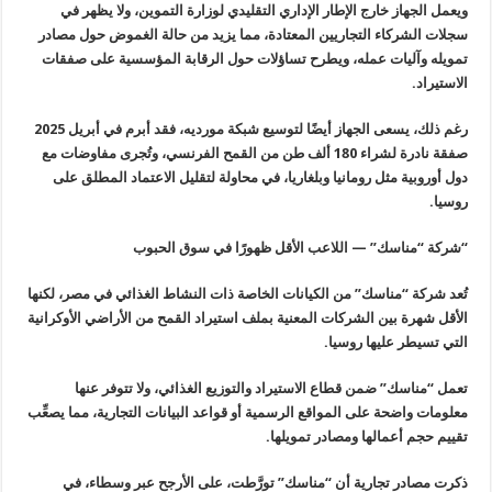
ويعمل الجهاز خارج الإطار الإداري التقليدي لوزارة التموين، ولا يظهر في
سجلات الشركاء التجاريين المعتادة، مما يزيد من حالة الغموض حول مصادر
تمويله وآليات عمله، ويطرح تساؤلات حول الرقابة المؤسسية على صفقات
الاستيراد
.
رغم ذلك، يسعى الجهاز أيضًا لتوسيع شبكة مورديه، فقد أبرم في أبريل 2025
صفقة نادرة لشراء 180 ألف طن من القمح الفرنسي، وتُجرى مفاوضات مع
دول
أوروبية مثل رومانيا وبلغاريا، في محاولة لتقليل الاعتماد المطلق على
روسيا
.
“
شركة “مناسك” — اللاعب الأقل ظهورًا في سوق الحبوب
تُعد شركة “مناسك” من الكيانات الخاصة ذات النشاط الغذائي في مصر، لكنها
الأقل شهرة بين الشركات المعنية بملف استيراد القمح من الأراضي الأوكرانية
التي تسيطر عليها روسيا
.
تعمل “مناسك” ضمن قطاع الاستيراد والتوزيع الغذائي، ولا تتوفر عنها
معلومات واضحة على المواقع الرسمية أو قواعد البيانات التجارية، مما يصعِّب
تقييم حجم أعمالها ومصادر تمويلها
.
ذكرت مصادر تجارية أن “مناسك” تورَّطت، على الأرجح عبر وسطاء، في