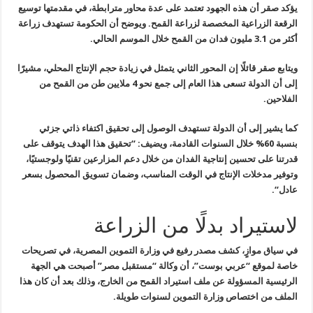
يؤكد صقر أن هذه الجهود تعتمد على عدة محاور مترابطة، في مقدمتها توسيع
الرقعة الزراعية المخصصة لزراعة القمح. ويوضح أن الحكومة تستهدف زراعة
أكثر
من 3.1 مليون فدان من القمح خلال الموسم الحالي
.
ويتابع صقر قائلًا إن المحور الثاني يتمثل في زيادة حجم الإنتاج المحلي،
مشيرًا
إلى أن الدولة تسعى هذا العام إلى جمع نحو 4 ملايين طن من القمح من
الفلاحين
.
كما يشير إلى أن الدولة تستهدف الوصول إلى تحقيق اكتفاء ذاتي جزئي
بنسبة
60%
خلال السنوات القادمة، ويضيف: “تحقيق هذا الهدف يتوقف على
قدرتنا على
تحسين إنتاجية الفدان من خلال دعم المزارعين تقنيًا ولوجستيًا،
وتوفير
مدخلات الإنتاج في الوقت المناسب، وضمان تسويق المحصول بسعر
عادل
“.
لاستيراد بدلًا من الزراعة
في سياق موازٍ، كشف مصدر رفيع في وزارة التموين المصرية، في تصريحات
خاصة لموقع “عربي بوست”، أن وكالة “مستقبل مصر” أصبحت هي الجهة
الرئيسية
المسؤولة عن ملف استيراد القمح من الخارج، وذلك بعد أن كان هذا
الملف من
اختصاص وزارة التموين لسنوات طويلة
.