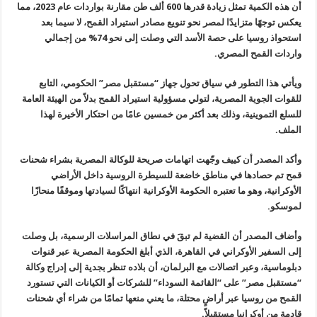
أن هذه الكمية تمثل زيادة قدرها 600 ألف طن مقارنة بواردات عام 2023،
مما
يعكس توجهًا متزايدًا لمصر نحو تنويع مصادر استيراد القمح، لا سيما بعد
استحواذ روسيا على حصة الأسد التي وصلت إلى نحو 74% من إجمالي
واردات
القمح المصري
.
ويأتي هذا التطور في سياق تحول جهاز “مستقبل مصر” الحكومي، التابع
للقوات الجوية المصرية، لتولي مسؤولية استيراد القمح بدلاً من الهيئة
العامة
للسلع التموينية، وذلك بعد أكثر من خمسين عامًا من احتكار الأخيرة
لهذا
الملف
.
وأكد المصدر أن كييف وجّهت اتهامات صريحة للوكالة المصرية بشراء شحنات
قمح تم حصادها في مناطق خاضعة للسيطرة الروسية داخل الأراضي
الأوكرانية،
وهو ما تعتبره الحكومة الأوكرانية انتهاكًا لسيادتها وموقفًا منحازًا
لموسكو
.
وأضاف المصدر أن القضية لم تبقَ في نطاق المراسلات الرسمية، بل وصلت
إلى
السفير الأوكراني في القاهرة، الذي أبلغ الحكومة المصرية عبر قنوات
دبلوماسية، وعبر اتصالات مع البرلمان، أن بلاده تنظر بجدية إلى إدراج وكالة
“
مستقبل مصر” على “القائمة السوداء” للشركات أو الكيانات التي تستورد
القمح من روسيا عبر أراضٍ محتلة، ما يعني منعها تمامًا من شراء أي شحنات
قادمة من أوكرانيا مستقبلاً
.