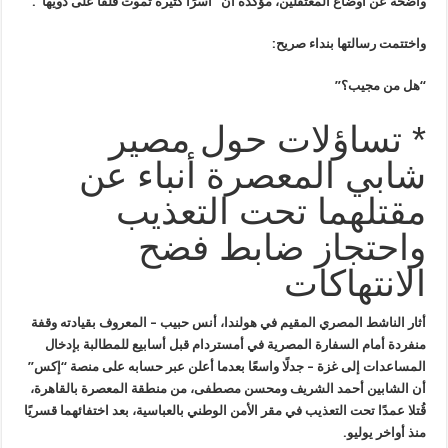
واضحة عن أوضاع المعتقلين، مؤكدة أن “أسرًا كثيرة تموت قلقًا على ذويها
”.
واختتمت رسالتها بنداء صريح
:
“
هل من مجيب؟
”
* تساؤلات حول مصير
شابي المعصرة أنباء عن
مقتلهما تحت التعذيب
واحتجاز ضابط فضح
الانتهاكات
أثار الناشط المصري المقيم في هولندا،
أنس حبيب
–
المعروف بقيادته وقفة
منفردة أمام السفارة المصرية في أمستردام قبل
أسابيع للمطالبة بإدخال
المساعدات إلى غزة – جدلًا واسعًا بعدما أعلن عبر
حسابه على منصة “إكس”
أن الشابين
أحمد الشريف
ومحسن مصطفى، من منطقة المعصرة بالقاهرة،
قُتلا عمدًا تحت التعذيب في مقر الأمن الوطني بالعباسية، بعد اختفائهما قسريًا
منذ أواخر يوليو
.