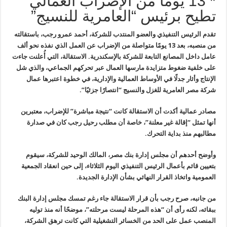
* 13 يوما من الإضراب العمالي
تطيح برئيس “العامرية للنسيج”
تقدم الرئيس التنفيذي والعضو المنتدب للشركة، أحمد عمرو رجب، باستقالته
من منصبه، بعد 13 يومًا متواصلة من الإضراب عن العمل الذي نفذه نحو ألف
عامل داخل المصانع التابعة للشركة بالإسكندرية. الاستقالة، التي أُعلنت جاءت
على خلفية ضغوط متزايدة مارسها العمال عبر تحركهم الجماعي، والذي شل
الإنتاج وأثار جدلًا في الأوساط العمالية والإدارية، في خطوة اعتبرها عمال
شركة مصر العامرية للغزل والنسيج “انتصارًا جزئيًا”.
مصادر عمالية أكدت أن الاستقالة كانت “نتيجة مباشرة” للإضراب، معتبرين
أنها تمثل “إقالة غير معلنة”، خاصة أن مطلب رحيل رجب كان في صدارة
مطالبهم منذ بداية التحرك.
وأوضح أحدهم أن مجلس إدارة بنك مصر، المالك الوحيد للشركة، سيقوم
بتعيين قائم بأعمال الرئيس التنفيذي اليوم الثلاثاء، إلى حين انعقاد الجمعية
العمومية واتخاذ القرار النهائي بشأن الإدارة الجديدة.
من جانبه، صرح رجب بأن قرار الاستقالة جاء رغم تمسك مجلس إدارة البنك
ببقائه، لكنه رأى أن “هذه المرحلة ليست مرحلته”، موضحًا أنه منذ توليه
المنصب عمل على الحد من الخسائر التشغيلية التي كانت ترهق الشركة،