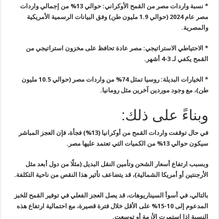
*
نسبة واردات مصر من القمح الأوكراني: حوالي 13% من إجمالي واردات
مصر
عام 2024 (حوالي 1.9 مليون طن) وفق البيانات الرسمية الأمريكية
والمصرية
.
*
الاحتياطي الاستراتيجي: مصر عادة تحافظ على مخزون استراتيجي من
القمح يكفي لـ 3-4 أشهر
.
*
الخيارات البديلة: روسيا تمثل 74% من واردات مصر (حوالي 10.5 مليون
طن)، مع وجود موردين آخرين مثل رومانيا
.
وبناءً على ذلك:
في حال توقفت واردات القمح من أوكرانيا (13%) فجأة، فإن العجز المباشر
سيكون حوالي 13% من الكميات التي تعتمد عليها مصر
.
وبسبب ارتفاع أسعار الشحن وتأمين النقل البديل (مثلًا من دول أبعد مثل
الأرجنتين أو أمريكا الشمالية)، قد يتضاعف تأثير هذا النقص من ناحية
التكلفة
.
بالتالي، في أسوأ السيناريوهات، قد يصل العجز الفعلي في توفير القمح
للخبز
المدعوم إلى 10-15% على الأقل خلال فترة قصيرة، مع احتمالية ارتفاع
هذه
النسبة إذا استمرت الأزمة أو توسعت
.