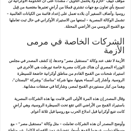
موقف كييف “حازم ولا يحتمل التأويل”، مشددًا على أن الحكومة الأوكرانية
لن
تسمح بأي تعاون مع جهات تشتري قمحًا من أراضٍ تعتبرها مغتصبة من قِبل
روسيا. وأضاف السفير أن بلاده تعمل على إعداد قائمة من الكيانات العالمية
–
تشمل الوكالة المصرية – لمنعها من الاستيراد الأوكراني في حال ثبت تعاملها
مع القمح الروسي من الأراضي المحتلة
.
الشركات الخاصة في مرمى
الأزمة
الأزمة لا تقف عند وكالة “مستقبل مصر” وحدها، إذ كشف المصدر في مجلس
الوزراء المصري أن هناك شركات مصرية خاصة تورطت هي الأخرى في
استيراد شحنات
من القمح القادم من مناطق أوكرانية خاضعة للسيطرة
الروسية. وأشار إلى
أسماء بعينها، منها شركة “مناسك” وشركة “البستان”،
وهما من كبار مستوردي
القمح لمصر، وشاركتا في صفقات مشابهة
.
وقال المصدر إن هذه المرة الأولى التي قامت بها هذه الشركات المصرية
باستيراد القمح من الأراضي التي تقع تحت السيطرة الروسية، وهي أراضٍ
كانت
تتبع أوكرانيا قبل اندلاع الحرب مع روسيا قبل ثلاثة أعوام
.
وأوضح المصدر أن هذه الشركات تعاملت – مثل وكالة “مستقبل مصر” – مع
وسطاء دوليين عرضوا القمح بأسعار تفضيلية، دون الإفصاح الكامل عن مناطق