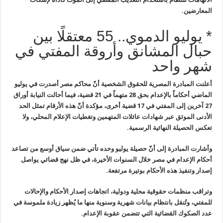
المعارضين
.
* يوليو الدموي.. 55 معتقلًا بين
حبال المشانق وأروقة المفتي في
شهر واحد
أعلنت المبادرة المصرية للحقوق الشخصية أنّ محاكم مصر أصدرت في يوليو
الماضي أحكاماً بالإعدام بحق 28 متهماً في 21 قضية، فيما أحالت النيابة أوراق
27 آخرين إلى المفتي في 17 قضية أخرى، مؤكدة أنّ هذه الأرقام تمثل الحد
الأدنى الموثق عبر شهادات عائلات المتهمين وتغطيات الإعلام المحلي، ولا
تعكس الحصيلة النهائية الرسمية
.
وأشارت المبادرة إلى أنّ حصيلة يوليو وحده تأتي ضمن سياق أوسع من تصاعد
أحكام الإعدام في مصر خلال السنوات الأخيرة، في ظل نهج قضائي يواصل
إصدار وتنفيذ هذه الأحكام بوتيرة مرتفعة.
وتراقب منظمات حقوقية محلية ودولية، اتجاهات إصدار الأحكام والإحالات
للمفتي، وتُنقل بانتظام بيانات شهرية وسنوية منها ما يُظهر زيادة ملموسة في
عدد الصكوك القضائية التي تتضمن عقوبة الإعدام
.