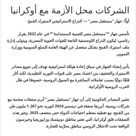
الشركات محل الأزمة مع أوكرانيا
أولًا: جهاز “مستقبل مصر” — الذراع الاستراتيجي لاستيراد القمح
تأسس جهاز *”مستقبل مصر للتنمية المستدامة”* في عام 2022 بقرار
رئاسي،
ليكون الذراع اللوجستية التابعة للقوات الجوية المصرية، ويتولى إدارة
ملف
استيراد القمح بشكل منفصل عن الهيئة العامة للسلع التموينية ووزارة
التموين
.
يأتي إنشاء الجهاز في سياق إعادة هيكلة استراتيجية تهدف إلى تنويع مصادر
الاستيراد والتخفيف من اعتماد مصر على قنوات التوريد التقليدية، لكنه أثار
قلقًا دوليًا بسبب تعاملاته المباشرة مع السوق الروسية، خصوصًا في ظل
الحرب الروسية الأوكرانية
.
تشير المصادر الحكومية إلى أن جهاز “مستقبل مصر” أبرم صفقات ضخمة مع
شركات روسية، أبرزها صفقة في ديسمبر 2024 لتوريد نحو 1.267 مليون طن
من
القمح، مع تغطية معظم احتياجات الدولة حتى منتصف 2025. وتثير هذه
الصفقات
قلق أوكرانيا، التي تعتبر مناطق دونيتسك وزابوريجيا وخيرسون
الواقعة تحت
الاحتلال الروسي مناطق محرَّمة للتجارة
.