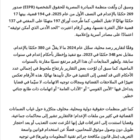
وسبق أن وثّقت منظمة المبادرة المصرية للحقوق الشخصية
(EIPR)
صدور
269 حكمًا بالإعدام في النصف الأول من عام 2025، في 194 قضية، بينها 17
حكمًا نهائيًا لا تقبل الطعن، كما طُرحت أوراق 197 متهمًا على المفتي في 137
قضية خلال الفترة نفسها، وهي أرقام اعتبرت “الحد الأدنى الذي أمكن توثيقه”
اعتمادًا على مصادر أسرية وإعلامية
.
وفقًا لتقارير رصد محلية، سجّل عام 2024 ما لا يقلّ عن 380 حكمًا بالإعدام،
مقابل نحو 348 حكمًا في 2023، مع تنفيذ وإخطار بأحكام إعدام في سنوات
سابقة. وتُظهر المتابعات أن هذا الرقم مرتفع نسبيًا مقارنة بالسنوات
الماضية، كما سبق أن لوّحت بعض التقارير بارتفاع ملحوظ في إجمالي عدد
الأحكام التي قد تُفضي إلى التنفيذ في حال تأييدها نهائيًا. هذه الأرقام تعكس
تغييرًا في الملاحقات القضائية ومجالات توجيه الاتهامات، لا سيّما في قضايا
يتداخل فيها “الأمن القومي” أو “الآداب العامة” أو اتهامات ذات طابع جنائي
خطير
.
كما تثير منظمات حقوقية دولية ومحلية، مخاوف متكرّرة حول غياب الضمانات
القضائية في كثير من ملفات الإعدام؛ فالتقارير تشير إلى محاكمات جماعية،
وقضايا استندت إلى اعترافات قيل إنها انتُزعت تحت التعذيب أو بعد احتجاز
طويل دون وصول موثوق للمحامين، فضلًا عن استخدام قوانين واسعة
التعريف (مثل قانون مكافحة جرائم تقنية المعلومات وغيرها) في توجيه