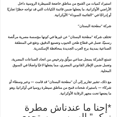
استيراد كميات من القمح من مناطق خاضعة للسيطرة الروسية داخل
الأراضي
الأوكرانية، ما يجعلها ضمن قائمة الكيانات التي قد تواجه حظرًا تجاريًا
أو
إدراجًا في “القائمة السوداء” الأوكرانية
.
شركة “مطحنة البستان
“
تختلف شركة “مطحنة البستان” عن غيرها في كونها مؤسسة مصرية مرخَّصة
رسميًا، تعمل في قطاع طحن الحبوب وتصنيع الدقيق، وتقع في المنطقة
الصناعية
بمدينة برج العرب الجديدة بمحافظة الإسكندرية
.
تتمتع الشركة بسجل صناعي موثَّق وترخيص من اتحاد الصناعات المصرية،
وتعمل ضمن الإطار القانوني المصري، مما يجعلها لاعبًا واضحًا في السوق
المحلية
.
مع ذلك، تشير تقارير إلى أن “مطحنة البستان” قد قامت — وعبر وسطاء أو
شركاء — باستيراد شحنات قمح من مناطق سيطرة روسيا في أوكرانيا، وهو
ما
يضعها تحت مجهر الرقابة الأوكرانية
.
*إحنا ما عندناش مطرة
زيكم” السيسي يستجدي