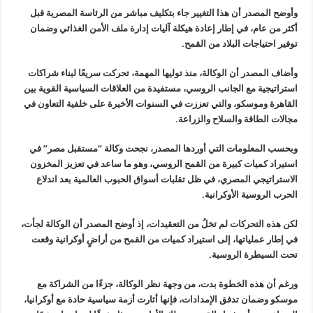
وأوضح المصدر أن هذا التغيير جاء بتكليف مباشر من الرئاسة المصرية قبل
أكثر من عام، في إطار إعادة هيكلة آليات إدارة ملف الأمن الغذائي وضمان
توفير احتياجات البلاد من القمح
.
وأضاف المصدر أن الوكالة، منذ توليها المهمة، تحركت سريعًا لبناء شراكات
استراتيجية مع الجانب الروسي، مستفيدة من العلاقات السياسية القوية بين
القاهرة وموسكو، والتي تعززت في السنوات الأخيرة على خلفية التعاون في
مجالات الطاقة والسلاح والزراعة
.
وبحسب المعلومات التي أوردها المصدر، نجحت وكالة “مستقبل مصر” في
استيراد كميات كبيرة من القمح الروسي، وهو ما ساعد في تعزيز المخزون
الاستراتيجي المصري، في ظل تقلبات أسواق الحبوب العالمية بعد اندلاع
الحرب
الروسية الأوكرانية
.
لكن هذه التحركات لم تخلُ من التعقيدات، إذ أوضح المصدر أن الوكالة
لجأت،
في إطار عملياتها، إلى استيراد كميات من القمح من أراضٍ أوكرانية
وقعت
تحت السيطرة الروسية
.
ورغم أن هذه الخطوة بدت، من وجهة نظر الوكالة، جزءًا من الشراكة مع
موسكو وضمان تدفق الإمدادات، فإنها أثارت أزمة سياسية حادة مع أوكرانيا،