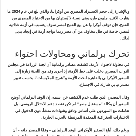
وبالإشارة إلى حجم الاستيراد المصري من أوكرانيا، والذي بلغ في عام 2024
ما
يقارب الاثنين مليون طن، وهي نسبة لا يُستهان بها من الاحتياج المصري
من
القمح، فإن توقف أوكرانيا عن بيع القمح لمصر سوف يتسبب في أزمة غذائية
لمصر، خاصة في ظل مخاوف من أن مصر ربما تواجه أزمة في إيجاد بديل
لذلك
.
تحرك برلماني ومحاولات احتواء
في محاولة لاحتواء الأزمة، كشفت مصادر برلمانية أن لجنة الزراعة في مجلس
النواب المصري دخلت على خط الأزمة، إذ أجرى وفد من اللجنة زيارة إلى
السفير الأوكراني بالقاهرة لبحث الأزمة و”شرح الملابسات”، بحسب تعبير
مصدر
نيابي شارك في الاجتماع
.
وقال المصدر، الذي طلب عدم الكشف عن اسمه، إن الوفد البرلماني أوضح
للسفير أن وكالة “مستقبل مصر” لم تكن تقصد دعم الاحتلال الروسي، بل
تعاملت
مع الموردين على أساس وثائق وشهادات منشأ، دون الدخول في
الاعتبارات
الجغرافية المعقدة المرتبطة بالحرب الجارية
.
ورغم ذلك، أبلغ السفير الأوكراني الوفد البرلماني – وفقًا للمصدر ذاته
–
أن