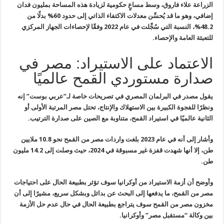
الزراعة علاء فاروق، وسط مساعٍ حكومية لزيادة هذه المساحة
بمليون فدان
إضافي، وهو ما قد يُحسِّن معدلات الاكتفاء الذاتي إلى حدود 60
%
بدلًا من
48.2%، النسبة التي سُجِّلت في عام 2022 وفقًا لإحصاءات الجهاز
المركزي
للتعبئة العامة والإحصاء
.
الاعتماد على الاستيراد: مصر في
صدارة مستوردي القمح عالميًا
يقول مصدر في البرلمان المصري في تصريحات خاصة لـ”عربي بوست” إنه
ونظرًا
للفجوة الكبيرة بين الاستهلاك والإنتاج، تحتل مصر المرتبة الأولى أو
الثانية عالميًا في استيراد القمح، متناوبة مع الصين على صدارة الترتيب
.
وأشار إلى أنه في عام 2023 بلغت واردات مصر من القمح نحو 10.8 ملايين
طن، إلا أنها شهدت قفزة غير مسبوقة في 2024، حيث وصلت إلى 14.2 مليون
طن
.
وأوضح أن أزمة الاستيراد من أوكرانيا سوف تؤثر بطبيعة الحال على
احتياجات
مصر من القمح، ما يدفعها إلى البحث عن بدائل وبشكل سريع، مشيرًا
إلى أن
مخزون مصر من القمح سوف يتراجع بطبيعة الحال في حال عدم حل الأزمة
بين وكالة “مستقبل مصر” وأوكرانيا
.