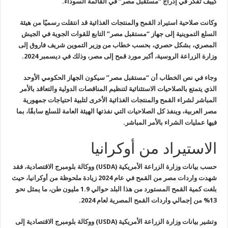
كييف
تفكر في إدراج “مستقبل مصر” في القائمة السوداء
.
وكانت صلاحية استيراد القمح والمنتجات الغذائية قد انتقلت رسميًا من
هيئة
السلع التموينية إلى جهاز “مستقبل مصر” التابع للقوات الجوية في الجيش
المصري، بشكل حصري، بحسب خطاب من وزير التموين شريف فاروق إلى
وزارة
الزراعة الروسية، أكبر مورد قمح إلى مصر، وذلك في ديسمبر 2024
.
وجاء في نص الخطاب أن “مستقبل مصر” سيكون الجهاز الحكومي الأوحد
الذي
يتمتع بالصلاحيات الاستثنائية لتنظيم المناقصات الدولية والتعاقد بالأمر
المباشر لشراء القمح والمنتجات الغذائية الأخرى لتلبية احتياجات جمهورية
مصر العربية، وينفذ كل الصلاحيات التي نفذتها الهيئة العامة للسلع سابقًا،
بما
فيها عمليات الشراء بالأمر المباشر
.
الاستيراد من أوكرانيا
حسب بيانات وزارة الزراعة الأمريكية
(USDA)
ووكالة بلومبرج الاقتصادية،
فقد
شهدت واردات مصر من القمح في عام 2024 زيادة ملحوظة من أوكرانيا، حيث
بلغت كمية القمح المستورد من هذا البلد حوالي 1.9 مليون طن، ما يمثل نحو
13%
من إجمالي واردات القمح المصرية لعام 2024
.
وتشير بيانات وزارة الزراعة الأمريكية
(USDA)
ووكالة بلومبرج الاقتصادية
إلى