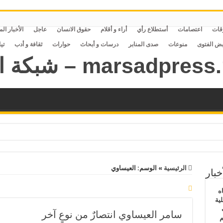
قات
اعتصامات
أستطلاع رأي
أراء و أقلام
حقوق الانسان
عاجل
الأخبار ال
بض الفتوى
منوعات
صدى المنابر
درسات و أبحاث
حوارات
ثقافة و أدب
تي
الرئيسية
»
الوسم:
العيساوي
خبار
ه
ية
ف
سامر العيساوي انتصارٌ من نوعٍ آخر
م