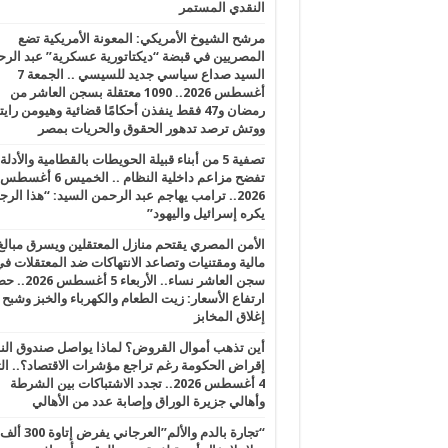
النقدي المستمر
مرشح الشيوخ الأمريكي: المعونة الأمريكية تضع
المصريين في قبضة “ديكتاتورية عسكرية” عبد الر
السيد صداع سياسي جديد للسيسي .. الجمعة 7
أغسطس 2026.. 1090 معتقلة بسجن العاشر من
رمضان و47 فقط ينفذن أحكامًا قضائية وهيومن را
ووتش ترصد تدهور الحقوق والحريات بمصر
تصفية 5 من أبناء قبيلة الحويطات بالقطامية والأدلة
تفضح مزاعم داخلية النظام .. الخميس 6 أغسطس
2026.. ترامب يهاجم عبد الرحمن السيد: “هذا الرج
يكره إسرائيل واليهود”
الأمن المصري يقتحم منازل المعتقلين ويسرق مبالغ
مالية ومقتنيات وتصاعد الانتهاكات ضد المعتقلات ف
سجن العاشر نساء.. الأربعاء 5 
ارتفاع الأسعار: زيت الطعام والكهرباء والخبز وشبح
إغلاق المخابز
أين تذهب أموال القروض؟ لماذا يواصل صندوق الن
إقراض الحكومة رغم تراجع مؤشرات الاقتصاد؟.. الثل
4 أغسطس 2026.. تجدد الاشتباكات بين الشرطة
وأهالي جزيرة الوراق وإصابة عدد من الأهالي
“تجارة بالدم والألم”العرجاني يفرض إتاوة 300 ألف