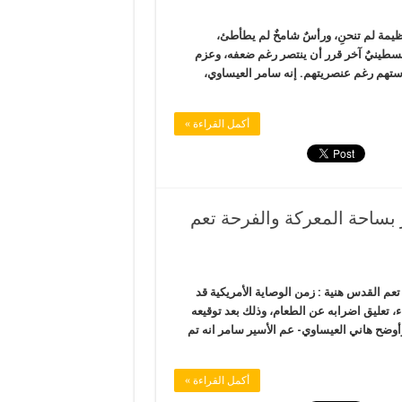
يمة لم تنحنِ، ورأسٌ شامخٌ لم يطأطئ،
وفلسطينيٌ آخر قرر أن ينتصر رغم ضعفه، وعزم
ستهم رغم عنصريتهم. إنه سامر العيساوي،
أكمل القراءة »
بساحة المعركة والفرحة تعم
عم القدس هنية : زمن الوصاية الأمريكية قد
اء، تعليق اضرابه عن الطعام، وذلك بعد توقيعه
تفاقٍ مع النيابة العسكرية ينص على الإفراج بتاريخ 23-12-2013. وأوضح هاني العيساوي- عم الأسير سامر انه تم
أكمل القراءة »