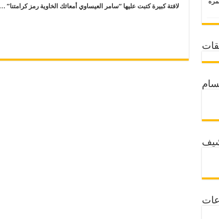
 عمره
لافتة كبيرة كتبت عليها “سامر العيساوي أمعائك الخاوية رمز كرامتنا” …
قات
سام
شيف
عات