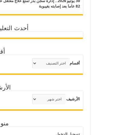
30 يوليو 2026.. إدارة سجن بدر تمنع علاج معتقل
82 عاما بعد إصابته بغيبوبة
أحدث التعلي
أق
أقسام
الأر
الأرشيف
منو
تسجيل الدخول