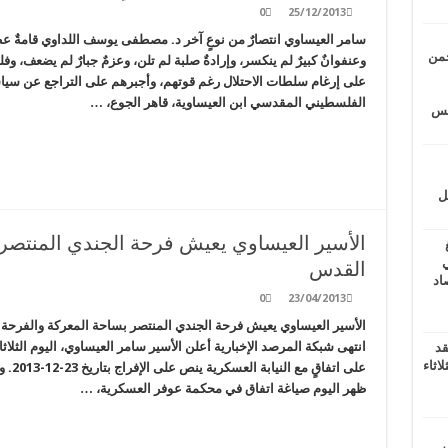
0
25/12/2013
سامر العيساوي انتصارٌ من نوعٍ آخر د. مصطفى يوسف اللداوي قامةٌ عظ
حمن
وعنفوانٌ كبيرٌ لم ينكسر، وإرادةٌ صلبة لم تلن، وعزمٌ جبارٌ لم يضعف، 
على إرغام سلطات الاحتلال رغم قوتهم، وأجبرهم على التراجع عن سيا
الفلسطيني المقدسي ابن العيساوية، قاهر الجوع، …
يتس
ل
الأسير العيساوي يعيش فرحة الجندي المنتصر 
ي
القدس
أغسطس 2026.. حصاد
0
23/04/2013
الأسير العيساوي يعيش فرحة الجندي المنتصر بساحة المعركة والفرحة ت
انتهى شبكة المرصد الإخبارية أعلن الأسير سامر العيساوي، اليوم الثلاث
قد
اثاء
على ا
ظهر اليوم صياغة اتفاق في محكمة عوفر العسكرية، …