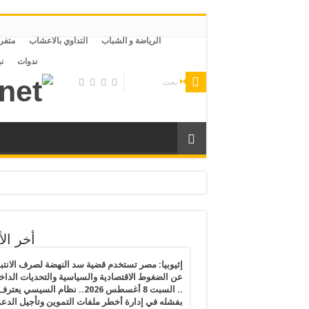
الرياضة و الشباب
التداوي بالاعشاب
متفر
ندوات
ن
لليبية وتقاعس من الحكومة التركية ليتعرض لخطر التعذيب والموت بمصر
رى الفلسطينيين يكشف انهيار القانون الدولي ويهدد القيم الإنسانية
أخر الأ
رس 2026.. النظام المصري يفرض إجراءات تقشف جديدة على المساجد والظلام يسود مصر بعد قرارات الغلق وتخفيض الإنارة ورفع أسعار المواصلات
إثيوبيا: مصر تستخدم قضية سد النهضة لصرف الانتبا
عن الضغوط الاقتصادية والسياسية والتحديات الداخل
.. السبت 8 أغسطس 2026.. نظام السيسي يعتر
الفقر المائي”: خطاب بدر عبدالعاطي عن القانون الدولي يصطدم بواقع الملء الأحادي وسد النهضة يراكم المخاطر
بفشله في إدارة أخطر ملفات التموين وتأجيل الدع