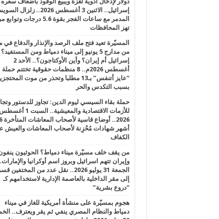
دولار لإدخال أدوية لغزة ويبيع الوقود بأضعاف سعره
إسرائيل.. الاثنين 3 أغسطس 2026.. زلزال ا
المدمر مع ساعات الفجر بقوة 5.6 درجات وت
تهز المحافظات
المسيّرة تعيد فتح ملف الرصد والإنذار والدفاع في 
من مدارج 5 يونيو إلى ميناء دمياط ومن المستفيد؟
إسرائيل أم إيران؟ وأين الأوكتاجون؟.. الأحد 2
أغسطس 2026م.. 8 منظمات حقوقية تختتم حملة
“عايز أتنفس” بـ13 مطلبا وتحذر من موت المحتجز
بسبب التكدس والحر
حملة بقاء السيسي ليوم الدين: تجاوز للدستور وتج
للأزمات الاقتصادية والمعيشية.. السبت 1 أغس
2026.. أوضاع قاسية لأصحاب الم
أشهر شهادات مُحْزِنة لأصحاب المعاشات والعيش ع
الكفاف
من يقف خلف مسيّرة ميناء دمياط؟ الحوثيون ينفون
وإيران تتهم اسرائيل وبروز اسم أوكرانيا والإمارات.
الجمعة 31 يوليو 2026.. نقل عدد من المختفين قسر
إلى مقر الداخلية بالعاصمة الإدارية لاستخدامهم كـ
“دروع بشرية”
هجوم بمسيّرة على منشأة أمريكية للغاز في ميناء
دمياط والنظام المصري ينفي ثم يقر ويعترف.. ال