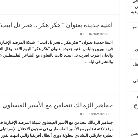
 في
لسويس
وابع مرعبة
اغنية جديدة بعنوان ” هكر هكر .. هجر تل ابيب”
مصر
0
07/04/2013
اغنية جديدة بعنوان ” هكر هكر .. هجر تل ابيب” شبكة المرصد الإخبار
قرية بورين بنابلس اغنية جديدة بعنوان “هكر هكر” اليوم الاحد. وقال ال
ين
والحان اضرب اضرب تل ابيب، كانت بالتعاون مع الشاعر الفلسطيني عدنا
والنشر في ليلة …
اهل
طس
عاشات المتأخرة 6
لى
.
جماهير الزمالك تتضامن مع الأسير العيساوي
يًّا
0
18/02/2013
جماهير الزمالك تتضامن مع الأسير العيساوي شبكة المرصد الإخبارية ف
برفع لافتة تضامن مع الأسير الفلسطيني في سجون الاحتلال الإسرائيلي 
خميس
نظيره جازيللي التشادي ببطولة دوري أبطال أفريقيا والتي انتهت بفوز