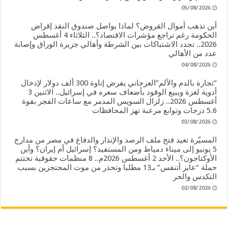
05/08/2026
أين تذهب أموال القروض؟ لماذا يواصل صندوق النقد إقراض
الحكومة رغم تراجع مؤشرات الاقتصاد؟.. الثلاثاء 4 أغسطس
2026.. تجدد الاشتباكات بين الشرطة وأهالي جزيرة الوراق وإصابة
عدد من الأهالي
04/08/2026
“تجارة بالدم والألم”العرجاني يفرض إتاوة 300 ألف دولار لإدخال
أدوية لغزة ويبيع الوقود بأضعاف سعره في إسرائيل.. الاثنين 3
أغسطس 2026.. زلزال السويس المدمر مع ساعات الفجر بقوة
5.6 درجات وتوابع مرعبة تهز المحافظات
03/08/2026
المسيّرة تعيد فتح ملف الرصد والإنذار والدفاع في مصر من مدارج
5 يونيو إلى ميناء دمياط ومن المستفيد؟ إسرائيل أم إيران؟ وأين
الأوكتاجون؟.. الأحد 2 أغسطس 2026م.. 8 منظمات حقوقية تختتم
حملة “عايز أتنفس” بـ13 مطلبا وتحذر من موت المحتجزين بسبب
التكدس والحر
02/08/2026