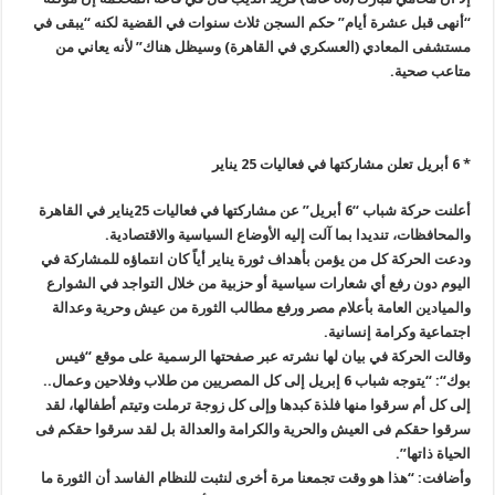
“
أنهى قبل عشرة أيام” حكم السجن ثلاث سنوات في القضية لكنه “يبقى في
مستشفى المعادي (العسكري في القاهرة) وسيظل هناك” لأنه يعاني من
متاعب صحية
.
*
6
أبريل تعلن مشاركتها في فعاليات 25 يناير
أعلنت حركة شباب “6 أبريل” عن مشاركتها في فعاليات 25يناير في القاهرة
والمحافظات، تنديدا بما آلت إليه الأوضاع السياسية والاقتصادية
.
ودعت الحركة كل من يؤمن بأهداف ثورة يناير أياً كان انتماؤه للمشاركة في
اليوم دون رفع أي شعارات سياسية أو حزبية من خلال التواجد في الشوارع
والميادين العامة بأعلام مصر ورفع مطالب الثورة من عيش وحرية وعدالة
اجتماعية وكرامة إنسانية
.
وقالت الحركة في بيان لها نشرته عبر صفحتها الرسمية على موقع “فيس
بوك
“: “
يتوجه شباب 6 إبريل إلى كل المصريين من طلاب وفلاحين وعمال..
إلى كل أم سرقوا منها فلذة كبدها وإلى كل زوجة ترملت وتيتم أطفالها، لقد
سرقوا حقكم فى العيش والحرية والكرامة والعدالة بل لقد سرقوا حقكم فى
الحياة ذاتها”.
وأضافت: “هذا هو وقت تجمعنا مرة أخرى لنثبت للنظام الفاسد أن الثورة ما