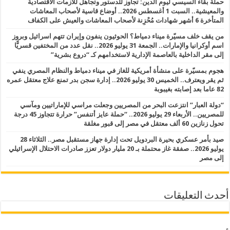
حملة بقاء السيسي ليوم الدين: تجاوز للدستور وتجاهل للأزمات الاقتصادية
والمعيشية.. السبت 1 أغسطس 2026.. أوضاع قاسية لأصحاب المعاشات
المتأخرة 6 أشهر شهادات مُحْزِنة لأصحاب المعاشات والعيش على الكفاف
من يقف خلف مسيّرة ميناء دمياط؟ الحوثيون ينفون وإيران تتهم اسرائيل وبروز
اسم أوكرانيا والإمارات.. الجمعة 31 يوليو 2026.. نقل عدد من المختفين قسريًّا
إلى مقر الداخلية بالعاصمة الإدارية لاستخدامهم كـ “دروع بشرية”
هجوم بمسيّرة على منشأة أمريكية للغاز في ميناء دمياط والنظام المصري ينفي
ثم يقر ويعترف.. الخميس 30 يوليو 2026.. إدارة سجن بدر تمنع علاج معتقل عمره
82 عاما بعد إصابته بغيبوبة
“دولة العبار” انتزعت البحر من المصريين وجعلت مراسي للإماراتيين ومآسي
للمصريين.. الأربعاء 29 يوليو 2026.. “حملة عايز أتنفس” حرارة تتجاوز 45 درجة
تحول زنازين 60 ألف معتقل في مصر إلى قبور مغلقة
صيد بأمر عسكري بحيرة البردويل تحت إدارة جهاز مستقبل مصر.. الثلاثاء 28
يوليو 2026.. صفقة غاز محتملة بـ 20 مليار دولار تعزز صادرات الاحتلال الإسرائيلي
إلى مصر
أحدث التعليقات