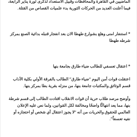
الماضيين في القاهرة والمحافظات وقبيل الاستعداد لذكرى ثورة يناير الرابعة،
فيما أعلنت العديد من الحركات الثورية بدء علميات القصاص من القتلة.
* استنفار امنى وهلع بشوارع طهطا الان بعد انفجار قنبله بدائية الصنع بمركز
شرطه طهطا
* اعتقال تعسفي للطالب ضياء طارق بجامعة بنها
اعتقلت قوات أمن اليوم “ضياء طارق” الطالب بالفرقة الأولي بكلية الآداب
قسم الوثائق والمكتبات جامعة بنها، من منزله بقرية بطا بمركز بنها
.
وأوضح مرصد طلاب حرية أن قوات الانقلاب اقتادت الطالب إلى قسم شرطة
بنها،
مما يعد انتهاكًا واضحًا ومخالفة لكل القوانين، ولما نص عليه الإعلان
العالمي للحقوق والحريات من أنه “لا يجوز اعتقال أي شخص أو احتجازه أو
نفيه تعسفاً”.