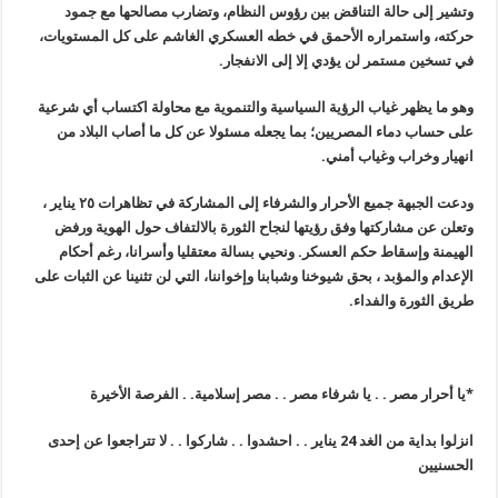
وتشير إلى حالة التناقض بين رؤوس النظام، وتضارب مصالحها مع جمود
حركته، واستمراره الأحمق في خطه العسكري الغاشم على كل المستويات،
في تسخين مستمر لن يؤدي إلا إلى الانفجار.
وهو ما يظهر غياب الرؤية السياسية والتنموية مع محاولة اكتساب أي شرعية
على حساب دماء المصريين؛ بما يجعله مسئولا عن كل ما أصاب البلاد من
انهيار وخراب وغياب أمني
.
ودعت الجبهة جميع الأحرار والشرفاء إلى المشاركة في تظاهرات ٢٥ يناير ،
وتعلن عن مشاركتها وفق رؤيتها لنجاح الثورة بالالتفاف حول الهوية ورفض
الهيمنة وإسقاط حكم العسكر. ونحيي بسالة معتقليا وأسرانا، رغم أحكام
الإعدام والمؤبد ، بحق شيوخنا وشبابنا وإخواننا، التي لن تثنينا عن الثبات على
طريق الثورة والفداء
.
*يا أحرار مصر . . يا شرفاء مصر . . مصر إسلامية. . الفرصة الأخيرة
انزلوا بداية من الغد 24 يناير . . احشدوا . . شاركوا . . لا تتراجعوا عن إحدى
الحسنيين