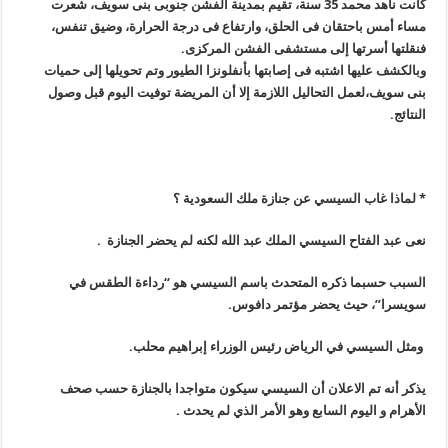
كانت ناهد محمد 35 سنة، تقيم بمدينة الفشن جنوبى بنى سويف، شعرت
مساء أمس باحتقان فى الحلق، وارتفاع فى درجة الحرارة، وضيق تنفس،
فنقلتها أسرتها إلى مستشفى الفشن المركزى
.
وبالكشف عليها اشتبه فى إصابتها بأنفلونزا الطيور وتم تحويلها إلى حميات
بنى سويف،لعمل التحاليل اللازمة إلا أن المريضة توفيت اليوم قبل وصول
النتائج
.
* لماذا غاب السيسي عن جنازة ملك السعودية ؟
نعى عبد الفتاح السيسي الملك عبد الله لكنه لم يحضر الجنازة
.
السبب حسبما ذكره المتحدث باسم السيسي هو “رداءة الطقس في
سويسرا”، حيث يحضر مؤتمر دافوس
.
ومثل السيسي في الرياض رئيس الوزراء إبراهيم محلب
.
يذكر أنه تم الاعلان أن السيسي سيكون متواجدا بالجنازة حسب صحف
الأهرام و اليوم السابع وهو الأمر الذي لم يحدث
.