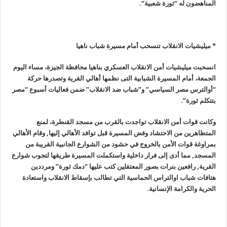
المناهضون له “ثورة شعبية
“.
* ميليشيات الانقلاب تنسحب أمام مسيرة شباب ناهيا
انسحبت ميليشيات أمن الانقلاب العسكري بناهيا محافظة الجيزة، مساء اليوم
الجمعة، أمام المسيرة الشبابية التى نظمها أهالي القرية وتصدرها حركة
“
أوالترس مصر السياسي” و”شباب ضد الانقلاب” ضمن فعاليات أسبوع “مصر
بتتكلم ثورة”
.
وكانت قوات أمن الانقلاب تواجدت بالقرب من مسجد القنطرة، لمنع
المتظاهرين من الاحتشاد وفض المسيرة قبل توافد الأهالي إليها, وقام الأهالي
بمراوغة قوات الأمن بالخروج في حشود من الشوارع الجانبية القريبة من
المسجد, مما أدى إلى فرار داخلية واستكملت المسيرة طريقها لتجوب شوارع
القرية, رافعين بنرات بصور المعتقلين كتب عليها “دمك ثورة” ومرددين
هتافات شباب اوالتراس الحماسية التي تطالب بإسقاط الانقلاب واستعادة
الحرية والكرامة الإنسانية
.