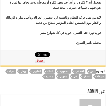
هنعمل أيه ؟ فكرة . . و أي أحد مجهز فكرة أو مفاجأة بلاش يجاهر بها لمن لا
يثق فيهم ، خليها فى سرك . . محتاجينك
لابد من شل حركة النظام وبالنسبة لي استمرار الحراك وتأجيل مباراة الزمالك
والأهلي يوم الخميس القادم المؤشر للنجاح من عدمه
.
ثورة ثورة حتى النصر . . ثورة في كل شوارع مصر
محبكم ياسر السري
الوسوم
أمن
الانقلاب
السعودية
الملك
انفلونزا
جيش
سيناء
شرطة
عسكر
قتل
مجهول
مسيرة
عن Admin