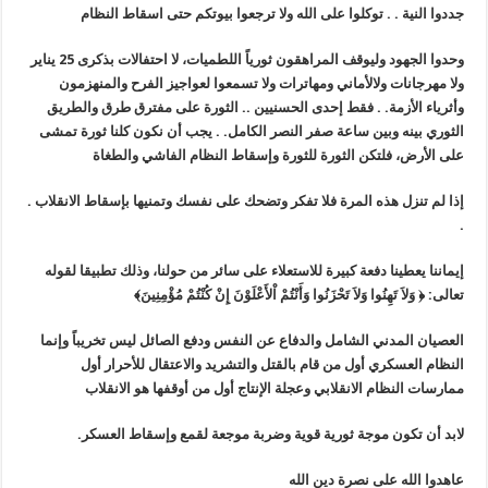
جددوا النية . . توكلوا على الله ولا ترجعوا بيوتكم حتى اسقاط النظام
وحدوا الجهود وليوقف المراهقون ثورياً اللطميات، لا احتفالات بذكرى 25 يناير
ولا مهرجانات ولالأماني ومهاترات ولا تسمعوا لعواجيز الفرح والمنهزمون
وأثرياء الأزمة. . فقط إحدى الحسنيين .. الثورة على مفترق طرق والطريق
الثوري بينه وبين ساعة صفر النصر الكامل. . يجب أن نكون كلنا ثورة تمشى
على الأرض، فلتكن الثورة للثورة وإسقاط النظام الفاشي والطغاة
إذا لم تنزل هذه المرة فلا تفكر وتضحك على نفسك وتمنيها بإسقاط الانقلاب
.
.
إيماننا يعطينا دفعة كبيرة للاستعلاء على سائر من حولنا، وذلك تطبيقا لقوله
تعالى: ﴿ وَلاَ تَهِنُوا وَلاَ تَحْزَنُوا وَأَنْتُمْ اْلأَعْلَوْنَ إِنْ كُنْتُمْ مُؤْمِنِينَ﴾
العصيان المدني الشامل والدفاع عن النفس ودفع الصائل ليس تخريباً وإنما
النظام العسكري أول من قام بالقتل والتشريد والاعتقال للأحرار أول
ممارسات النظام الانقلابي وعجلة الإنتاج أول من أوقفها هو الانقلاب
لابد أن تكون موجة ثورية قوية وضربة موجعة لقمع وإسقاط العسكر
.
عاهدوا الله على نصرة دين الله