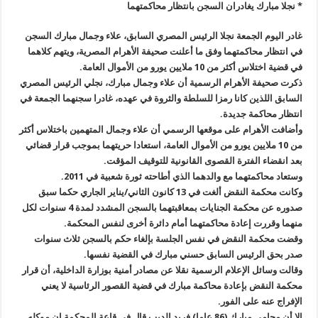
* نجلا مبارك يغادران السجن بانتظار محاكمتهما
غادر اليوم الجمعة نجلا الرئيس المصري السابق، علاء وجمال مبارك السجن
في انتظار محاكمتهما وفق ما أعلنت صحيفة الأهرام المصرية، ويتهم كلاهما
في قضية اختلاس أكثر من 10 ملايين يورو من الأموال العامة
.
ذكرت صحيفة الأهرام الرسمية أن علاء وجمال مبارك، نجلي الرئيس المصري
السابق اللذين كانا رمزا للسلطة والثروة في عهده، غادرا سجنهما الجمعة في
انتظار محاكمة جديدة
.
وأضافت الأهرام على موقعها الرسمي أن علاء وجمال المتهمين باختلاس أكثر
من
10
ملايين يورو من الأموال العامة، استعادا حريتهما بموجب قرار قضائي
بعد انقضاء الفترة القصوى القانونية للتوقيف المؤقت
.
وستعاد محاكمتهما مع والدهما الذي أطاحته ثورة شعبية في 2011
.
وكانت محكمة النقض ألغت في 13 كانون الثاني/يناير الجاري حكما سبق
صدوره عن محكمة الجنايات بمعاقبتهما بالسجن المشدد لمدة 4 سنوات لكل
منهما وقررت إعادة محاكمتهما أمام دائرة أخرى لنفس المحكمة
.
وقضت محكمة النقض في نفس الجلسة بإلغاء حكم بالسجن ثلاث سنوات
صدر بحق الرئيس السابق حسني مبارك في القضية نفسها
.
وقالت وسائل الإعلام الرسمية نقلا عن مصادر أمنية بوزارة الداخلية، أن قرار
محكمة النقض بإعادة محاكمة مبارك في قضية القصور الرئاسية لا يعني
الإفراج عنه على الفور
.
إلا أن محامي مبارك (86 عاما) فريد الديب قال في قاعة المحكمة إن موكله