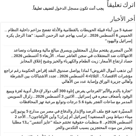
اترك تعليقاً
يجب أنت تكون
مسجل الدخول
لتضيف تعليقاً.
أخر الأخبار
تصفية 5 من أبناء قبيلة الحويطات بالقطامية والأدلة تفضح مزاعم داخلية النظام ..
الخميس 6 أغسطس 2026.. ترامب يهاجم عبد الرحمن السيد: “هذا الرجل يكره
إسرائيل واليهود”
الأمن المصري يقتحم منازل المعتقلين ويسرق مبالغ مالية ومقتنيات وتصاعد
الانتهاكات ضد المعتقلات في سجن العاشر نساء.. الأربعاء 5 أغسطس 2026..
حصاد ارتفاع الأسعار: زيت الطعام والكهرباء والخبز وشبح إغلاق المخابز
أين تذهب أموال القروض؟ لماذا يواصل صندوق النقد إقراض الحكومة رغم تراجع
مؤشرات الاقتصاد؟.. الثلاثاء 4 أغسطس 2026.. تجدد الاشتباكات بين الشرطة
وأهالي جزيرة الوراق وإصابة عدد من الأهالي
“تجارة بالدم والألم”العرجاني يفرض إتاوة 300 ألف دولار لإدخال أدوية لغزة ويبيع
الوقود بأضعاف سعره في إسرائيل.. الاثنين 3 أغسطس 2026.. زلزال السويس
المدمر مع ساعات الفجر بقوة 5.6 درجات وتوابع مرعبة تهز المحافظات
المسيّرة تعيد فتح ملف الرصد والإنذار والدفاع في مصر من مدارج 5 يونيو إلى
ميناء دمياط ومن المستفيد؟ إسرائيل أم إيران؟ وأين الأوكتاجون؟.. الأحد 2
أغسطس 2026م.. 8 منظمات حقوقية تختتم حملة “عايز أتنفس” بـ13 مطلبا
وتحذر من موت المحتجزين بسبب التكدس والحر