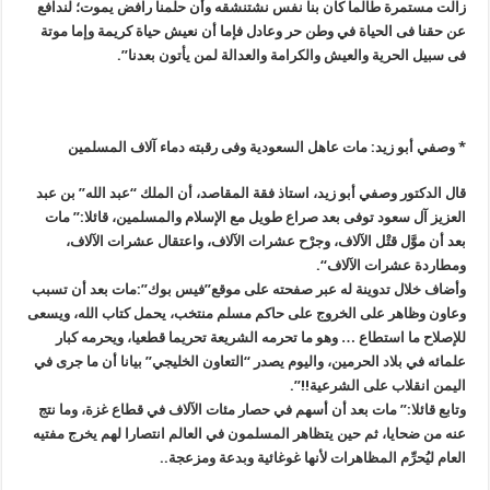
زالت مستمرة طالما كان بنا نفس نشتنشقه وأن حلمنا رافض يموت؛ لندافع
عن حقنا فى الحياة في وطن حر وعادل فإما أن نعيش حياة كريمة وإما موتة
فى سبيل الحرية والعيش والكرامة والعدالة لمن يأتون بعدنا”.
* وصفي أبو زيد: مات عاهل السعودية وفى رقبته دماء آلاف المسلمين
قال الدكتور وصفي أبو زيد، استاذ فقة المقاصد، أن الملك “عبد الله” بن عبد
العزيز آل سعود توفى بعد صراع طويل مع الإسلام والمسلمين، قائلا:” مات
بعد أن موَّل قتْل الآلاف، وجرْح عشرات الآلاف، واعتقال عشرات الآلاف،
ومطاردة عشرات الآلاف
“.
وأضاف خلال تدوينة له عبر صفحته على موقع”فيس بوك”:مات بعد أن تسبب
وعاون وظاهر على الخروج على حاكم مسلم منتخب، يحمل كتاب الله، ويسعى
للإصلاح ما استطاع … وهو ما تحرمه الشريعة تحريما قطعيا، ويحرمه كبار
علمائه في بلاد الحرمين، واليوم يصدر “التعاون الخليجي” بيانا أن ما جرى في
اليمن انقلاب على الشرعية
!!”.
وتابع قائلا:” مات بعد أن أسهم في حصار مئات الآلاف في قطاع غزة، وما نتج
عنه من ضحايا، ثم حين يتظاهر المسلمون في العالم انتصارا لهم يخرج مفتيه
العام ليُحرِّم المظاهرات لأنها غوغائية وبدعة ومزعجة..