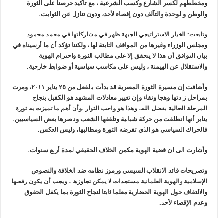
ومخططهم لكسر الشارع وكسب الشرعية ، مع تأكيد حرصنا على الثورة
والوطن والوحدة والتآلف دون إقصاء لأحد، ودون تنازل عن الثوابت
.
وتابعت: الخيار الاستراتيجي للجبهة ظهر في مشاركاتها في محمد محمود
ومجلس الوزراء وغيرها من المواقف الثابتة لها ، ولكننا تؤكد أن ما أرسيناه في
بيان التوافق أن هذا لا يتحقق إلا على مطالب الثورة واحترام الهوية
والاستقلال عن الهيمنة ، وليس على مكاسب سياسية أو ضوابط خارجية
.
وأضافت إن مسيرة الثورة المصرية قد بدأت بالفعل من ٢٥ يناير ٢٠١١، ومرت
بمراحل زادتها وهجا ونقاء وإن تغيير معادلات المشهد هو الكفيل بنجاح
المرحلة الحالية بفضل الله، وهذا هو واجب الثوار .وأن أهم ما تميزت به ثورة
يناير أنها انطلقت من حركة شبابية وتلقفها الشعب وناصرها بعض السياسيين
.
فالحراك السياسي هو الذي تفرضه الثورة ومطالبها، وليس العكس
.
وأشارت الى ان قضية الهوية مكمن الخلاف الحقيقي لمدة أربع سنوات.
وتصريحات قائد الانقلاب السيسي ورموز نظامه ضد الخلافة والنصوص
الإسلامية والهوية العلمانية مستجدات لا يمكن تجاوزها ، ويجب أن يكون رفضها
والالتفاف حول الهوية الحضارية معلما ثابتا لنجاح الثورة بما يكفل الحقوق
وعدم الإقصاء لأحد
.