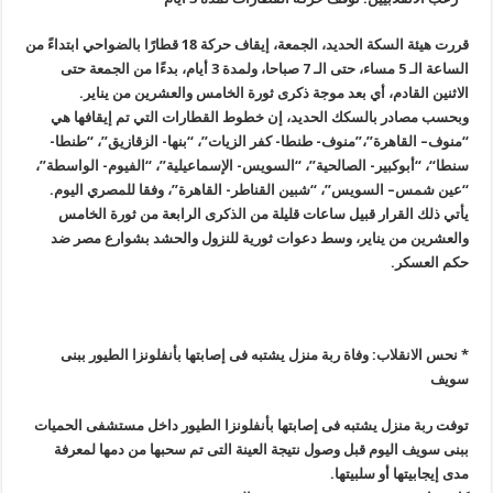
قررت هيئة السكة الحديد، الجمعة، إيقاف حركة 18 قطارًا بالضواحي ابتداءً من
الساعة الـ 5 مساء، حتى الـ 7 صباحا، ولمدة 3 أيام، بدءًا من الجمعة حتى
الاثنين القادم، أي بعد موجة ذكرى ثورة الخامس والعشرين من يناير
.
وبحسب مصادر بالسكك الحديد، إن خطوط القطارات التي تم إيقافها هي
“منوف
–
القاهرة”،”منوف- طنطا- كفر الزيات”، “بنها- الزقازيق”، “طنطا-
سنطا
“
،
“
أبوكبير- الصالحية”، “السويس- الإسماعيلية”، “الفيوم- الواسطة”،
“عين شمس
–
السويس”، “شبين القناطر- القاهرة”، وفقا للمصري اليوم
.
يأتي ذلك القرار قبيل ساعات قليلة من الذكرى الرابعة من ثورة الخامس
والعشرين من يناير، وسط دعوات ثورية للنزول والحشد بشوارع مصر ضد
حكم العسكر
.
* نحس الانقلاب: وفاة ربة منزل يشتبه فى إصابتها بأنفلونزا الطيور ببنى
سويف
توفت ربة منزل يشتبه فى إصابتها بأنفلونزا الطيور داخل مستشفى الحميات
ببنى سويف اليوم قبل وصول نتيجة العينة التى تم سحبها من دمها لمعرفة
مدى إيجابيتها أو سلبيتها
.