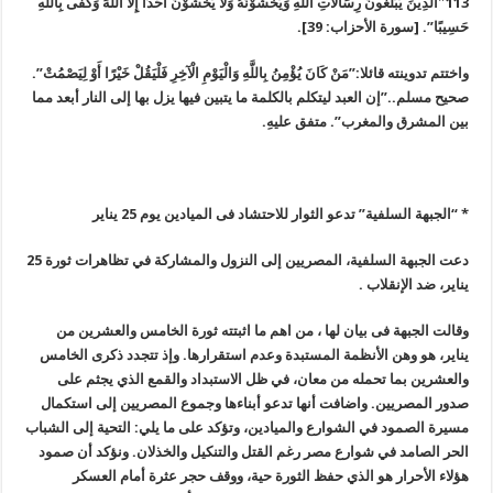
113″الَّذِينَ يُبَلِّغُونَ رِسَالاتِ اللَّهِ وَيَخْشَوْنَهُ وَلا يَخْشَوْنَ أَحَدًا إِلَّا اللَّهَ وَكَفَى بِاللَّهِ
حَسِيبًا”. [سورة الأحزاب: 39].
واختتم تدوينته قائلا:”مَنْ كَانَ يُؤْمِنُ بِاللَّهِ وَالْيَوْمِ الْآخِرِ فَلْيَقُلْ خَيْرًا أَوْ لِيَصْمُتْ”.
صحيح مسلم..”إن العبد ليتكلم بالكلمة ما يتبين فيها يزل بها إلى النار أبعد مما
بين المشرق والمغرب”. متفق عليهِ
.
*
“
الجبهة السلفية” تدعو الثوار للاحتشاد فى الميادين يوم 25 يناير
دعت الجبهة السلفية، المصريين إلى النزول والمشاركة في تظاهرات ثورة 25
يناير، ضد الإنقلاب
.
وقالت الجبهة فى بيان لها ، من اهم ما اثبتته ثورة الخامس والعشرين من
يناير، هو وهن الأنظمة المستبدة وعدم استقرارها. وإذ تتجدد ذكرى الخامس
والعشرين بما تحمله من معان، في ظل الاستبداد والقمع الذي يجثم على
صدور المصريين. واضافت أنها تدعو أبناءها وجموع المصريين إلى استكمال
مسيرة الصمود في الشوارع والميادين، وتؤكد على ما يلي: التحية إلى الشباب
الحر الصامد في شوارع مصر رغم القتل والتنكيل والخذلان. ونؤكد أن صمود
هؤلاء الأحرار هو الذي حفظ الثورة حية، ووقف حجر عثرة أمام العسكر