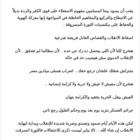
يجب أن يسود بيننا كمسلمين مفهوم الاستعلاء على قوى الكفر والردة بديلاً
عن الانبطاح والتركيع والمفاهيم الخاطئة في المواجهة إنها معركة الهوية
والحفاظ على مكتسبات الثورة المسروقة
.
اسقاط الانقلاب والقصاص العادل فريضة شرعية
هنخرج كلنا لأن اللي بيحصل ده زاد عن حده .. لأن مطالبنا لم تتحقق .. لأن
الإنقلاب الدموي مش هيسيب حد في حاله
متنزلش شغلك علشان ترجع حقك .. اضراب هنملى ميادين مصر
هنخرج لأن مفيش لا عيش ولا حرية ولا كرامة إنسانية
..
العيش بيقل، الحرية بتتقيد والكرامة بتهان
جرائم العسكر بتزيد يوم بعد يوم وحكم الفلول رجع تاني
.
لتكن هذه الأيام أيام صمود وتصدي وضربة شديدة للإنقلاب وبداية لنهاية
الانقلاب إن شاء الله . . 25 يناير ليست ذكرى للاحتفالات فالثورة اتسرقت