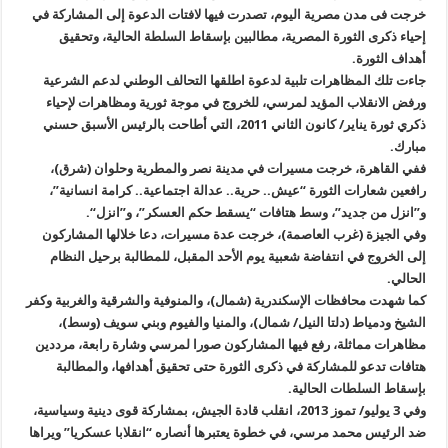
خرجت فى مدن مصرية اليوم، تصدرت فيها لافتات الدعوة إلى المشاركة في
إحياء ذكرى الثورة المصرية، مطالبين بإسقاط السلطة الحالية، وتحقيق
أهداف الثورة
.
جاءت تلك المظاهرات تلبية لدعوة اطلقها التحالف الوطني لدعم الشرعية
ورفض الانقلاب المؤيد لمرسي، للخروج في موجة ثورية ومظاهرات لإحياء
ذكري ثورة يناير/ كانون الثاني 2011، التي أطاحت بالرئيس الأسبق حسني
مبارك
.
ففي القاهرة، خرجت مسيرات في مدينة نصر والمطرية وحلوان (شرق)،
رافعين شعارات الثورة “عيش.. حرية.. عدالة اجتماعية.. كرامة انسانية”،
و”انزل من جديد”، وسط هتافات “يسقط حكم العسكر”، و”انزل
“.
وفي الجيزة (غرب العاصمة)، خرجت عدة مسيرات، دعا خلالها المشاركون
إلى الخروج في انتفاضة شعبية يوم الأحد المقبل، للمطالبة برحيل النظام
الحالي
.
كما شهدت محافظات الإسكندرية (شمال)، والمنوفية والشرقية والغربية وكفر
الشيخ ودمياط (دلتا النيل/ شمال)، والمنيا والفيوم وبني سويف (وسط)،
مظاهرات مماثلة، رفع فيها المشاركون صورا لمرسي وشارة رابعة، مرددين
هتافات تدعو للمشاركة في ذكرى الثورة حتى تحقيق أهدافها، والمطالبة
بإسقاط السلطات الحالية
.
وفي 3 يوليو/ تموز 2013، انقلب قادة الجيش، بمشاركة قوى دينية وسياسية،
ضد الرئيس محمد مرسي، في خطوة يعتبرها أنصاره “انقلابا عسكريا” ويراها