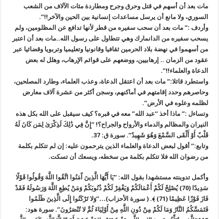
مات بعد أن أسهم في قتل وحرق وجرح ومطاردة مئات الآلاف من الشعب
السوري، ولا مانع أن يرسل مساعدات إنسانية بين الحين والآخر
!!”.
وأردف :” مات بعد أن سحب سفيره من قطر لأنها تدافع عن المظلومين، ولم
يسحب سفيره من الدانمارك وهي تتطاول على رسول الله..مات بعد أن اعتبر
من أسهموا في نهضة بلاد الحرمين ثقافيا وقانونيا وتعليميا وتربويا وقضائيا عبر
عقود من الزمان .. إرهابيين، ووضعهم على قوائم الإرهاب، وهلل له بعض
الدعاة والعلماء
!!”.
واستطرد قائلا:” مات بعد أن اعتقل الدعاة، وعذب العلماء، وطارد المصلحين،
وحاصرهم وحدد إقامتهم في أماكنهم، وسجن أكثر من عشرة آلاف معارض
لظلمه وعلوه في الأرض
“.
وتساءل :” ماذا أخذ “عبد الله” معه في قبره؟ كيف سيقبل على الله بكل هذه
النيران والمظالم والدماء والأرواح والجراح؟! “إِنَّ فِي ذَٰلِكَ لَذِكْرَىٰ لِمَن كَانَ لَهُ
قَلْبٌ أَوْ أَلْقَى السَّمْعَ وَهُوَ شَهِيدٌ”. سورة ق: 37
.
وتابع:” أقول لبعض الدعاة والعلماء الذين يترحمون عليه: إن لم تتكلم بكلمة
من رضوان الله فلا تتكلم بكلمة من سخطه، ويسعك أن تسكت.
وأكمل تدوينته مستشهدا بقول الله: “يَا أَيُّهَا الَّذِينَ آَمَنُوا اتَّقُوا اللَّهَ وَقُولُوا قَوْلًا
سَدِيدًا (70) يُصْلِحْ لَكُمْ أَعْمَالَكُمْ وَيَغْفِرْ لَكُمْ ذُنُوبَكُمْ وَمَنْ يُطِعِ اللَّهَ وَرَسُولَهُ فَقَدْ
فَازَ فَوْزًا عَظِيمًا (71) ﴾. ( سورة الأحزاب)…”وَلا تَرْكَنُوا إِلَى الَّذِينَ ظَلَمُوا
فَتَمَسَّكُمُ النَّارُ وَمَا لَكُمْ مِنْ دُونِ اللَّهِ مِنْ أَوْلِيَاءَ ثُمَّ لا تُنْصَرُونَ”. سورة هود: