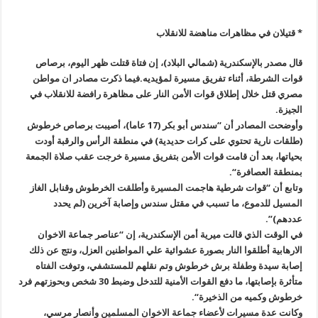
* قتيلان في مظاهرات مناهضة للانقلاب
قال مصدر بالإسكندرية (شمالي البلاد)، إن فتاة قتلت ظهر اليوم، برصاص
قوات الشرطة، أثناء تفريق مسيرة لمؤيديه.فيما ذكرت مصادر ان مواطن
مصري قتل خلال إطلاق قوات الأمن النار على مظاهرة رافضة للانقلاب في
الجيزة
.
وأوضحت المصادر أن “سندس أبو بكر (17 عاما)، أصيبت برصاص خرطوش
(طلقات نارية تحتوي على كرات حديدية) في منطقة الرأس والرقبة أودت
بحياتها، بعد أن قامت قوات الأمن بتفريق مسيرة خرجت عقب صلاة الجمعة
بمنطقة العصافرة
“.
وتابع أن “قوات شرطية هاجمت المسيرة وأطلقت الخرطوش وقنابل الغاز
المسيل للدموع، ما تسبب في مقتل سندس وإصابة آخرين (لم يحدد
عددهم)”.
في الوقت الذي قالت ميرية أمن الإسكندرية، إن “عناصر جماعة الاخوان
الارهابية أطلقوا النار بصورة عشوائية علي المواطنين العزل، ونتج عن ذلك
إصابة سيدة وطفلة برش خرطوش وتم نقلهم للمستشفي، وتوفت الفتاه
متأثرة بإصابتها، ما دفع القوات الأمنية للتدخل وضبط 30 شخص وبحوزتهم فرد
خرطوش وكميه من الذخيرة
“.
وكانت عدة مسيرات لأعضاء جماعة الاخوان المسلمين وأنصار مرسي،