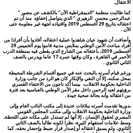
الاعتقال.
كما طالبت منظمة “الديمقراطية الآن” بالكشف عن مصير ”
عبدالرحمن محسن الزهيري ” الذي يتواصل إخفاؤه منذ أن تم
اعتقاله بتاريخ 29 أغسطس 2019 واقتياده لجهة غير معلومة حتى
الآن .
وأضافت أن شهود عيان شاهدوا عملية اعتقاله، أفادوا بأن أفرادا من
أفراد مباحث الأمن الوطني بملابس مدنية قاموا يوم الخميس 29
أغسطس 2019، باعتقاله من الشارع الذي يقطن فيه بمنطقة الدرب
الأحمر في القاهرة ، وكان وقتها عمره 17 عاما ويدرس بالصف
الثاني الثانوي .
ورغم قيام أسرته بالبحث عنه في جميع أقسام الشرطة المحيطة
بمحل سكنه، إلا أن النفي والإنكار كان هو الرد من جانب وزارة
الداخلية بحكومة الانقلاب، بينما أكد ناجون من الاختفاء القسري
برؤيتهم لعبد الرحمن داخل مقر الأمن الوطني بالعباسية بعد فترة
من اعتقاله وأنه بحالة صحية جيدة .
بدورها تقدمت أسرته ببلاغات عديدة إلى مكتب النائب العام وإلى
وزارة الداخلية بحكومة الانقلاب وإلى مكتب المجلس القومي
المصري لحقوق الإنسان ، إلا أنها لم تستدل على مكانه حتى اللحظة،
وسط علامات استفهام كثيرة، نظرا لكونه طالبا بالصف الثاني
الثانوي، ولم يسبق اعتقاله أو إصدار قرار ضبط وإحضار بحقه، كما