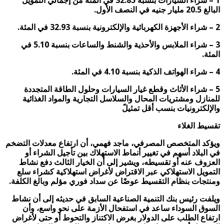
1 – شراء السيارات بنسبة 32.85 في المئة من إجمالي التمويل
البالغ 20.5 مليار جنيه في النصف الأول.
2 – شراء الأجهزة الكهربائية والإلكترونية بنسبة 32.93 في المئة.
3 – شراء الملابس والأحذية والشنط والساعات بنسبة 5.10 في
المئة.
4 – شراء الهواتف الذكية بنسبة 4.10 في المئة.
5 – شراء الأثاث وقطع غيار السيارات وحلول الطاقة المتجددة
للمنازل ومشتريات المحال والسلاسل التجارية والمواد الغذائية
والإلكترونيات بنسب أقل تمثيلً
تقسيط الغلاء
ويؤكد المتخصص المصرفي، ماجد فهمي، أن ارتفاع معدلات التضخم
في البلاد أسهم في تغيير أنماط الاستهلاك بين تأجيل الشراء أو
العزوف عنه أو تقسيطه، ويشير إلى أن الخيار الثالث دفع نشاط
التمويل الاستهلاكي عبر الاقتراض لأغراض استهلاكية كشراء سلع
ومنتجات بنظام التقسيط عوضًا عن سداد فوري مؤلم وبالغ الكلفة.
ويلفت رئيس بنك التنمية الصناعية السابق في حديثه إلى أن نشاط
السوق السوداء ساعد في استفحال الأزمة على نحو واسع، وأن
ارتفاع الطلب على الدولار بغرض الاكتناز والتحوط أو حتى لأغراض