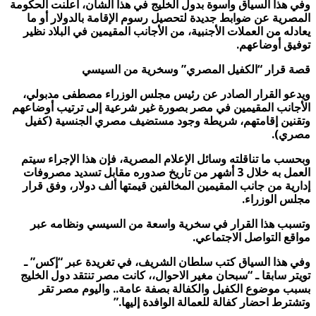
وفي هذا السياق وأسوة بدول الخليج في هذا الشأن، أعلنت الحكومة
المصرية عن ضوابط جديدة لتحصيل رسوم الإقامة بالدولار أو ما
يعادله من
العملات الأجنبية، من الأجانب المقيمين في البلاد نظير
توفيق أوضاعهم
.
قصة قرار “الكفيل المصري” وسخرية من السيسي
ويدعو القرار الصادر عن رئيس مجلس الوزراء
مصطفى مدبولي،
الأجانب المقيمين في
مصر بصورة غير شرعية إلى ترتيب أوضاعهم
وتقنين إقامتهم، شريطة وجود مستضيف مصري الجنسية (كفيل
مصري
).
وبحسب ما تناقلته وسائل الإعلام المصرية، فإن هذا الإجراء سيتم
العمل به خلال 3 أشهر من تاريخ صدوره مقابل تسديد مصروفات
إدارية من جانب المقيمين المخالفين قيمتها ألف دولار، وفق قرار
مجلس الوزراء
.
وتسبب هذا القرار في سخرية واسعة من
السيسي
ونظامه عبر
مواقع التواصل الاجتماعي
.
وفي هذا السياق كتب سلطان الشريف، في تغريدة عبر “إكس” ـ
تويتر سابقا ـ “سبحان مغير الاحوال،، كانت مصر تنتقد دول الخليج
بسبب موضوع الكفيل والكفالة بصفة عامة.. واليوم مصر تقر
وتشترط احضار كفالة للعمالة الوافدة إليها
.”