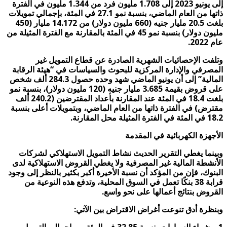
إلى يونيو 2023 إلى 1.708 مليون فرد من 1.344 مليون في الفترة
ذاتها من العام الماضي، بنسبة نمو 27.1 في المئة، بإجمالي تمويلات
بلغت 20.5 مليار جنيه (660 مليون دولار) من 14.172 مليار (450
مليون دولار) بنسبة نمو 45 في المئة بالمقارنة مع الفترة المثيلة من
عام 2022.
وتلفت الإحصائيات الشهرية الصادرة عن قطاع التمويل غير
المصرفي والإدارة المركزية للبحوث والسياسات في “هيئة الرقابة
المالية” إلى أن يونيو الماضي شهد وحده حصول 284.3 ألف شخص
على قروض بقيمة 3.685 مليار جنيه (120 مليون دولار)، بنسبة نمو
بلغت 18.4 في المئة عند المقارنة بأعداد المقترضين (240.2 ألف
مقترض) في الفترة ذاتها من العام الماضي، وبتمويلات أعلى بنسبة
18.2 في المئة في الفترة المثيلة محل المقارنة.
الأجهزة الكهربائية في المقدمة
وبينما يغطي التقرير الحديث نشاط التمويل الاستهلاكي لشركات
الأنشطة المالية غير المصرفية ولا يغطي القروض الاستهلاكية لدى
البنوك، فإن من المؤكد أن نسبة الأخيرة أكبر بكثير بالنظر إلى وجود
قرابة 38 بنكًا تعمل في السوق المحلية، وتدفع هذه النوعية من
القروض بنتائج أعمالها على نحو واسع.
وبنظرة أدق تنوعت أغراض الاقتراض بين الآتي: