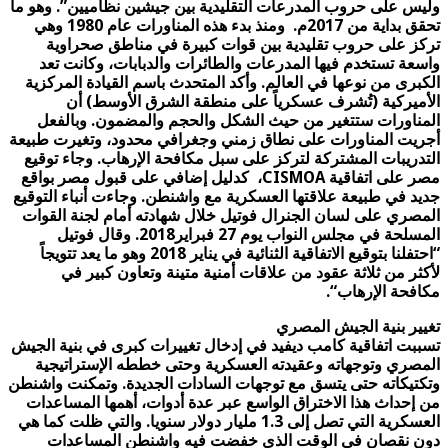
وليس على حروب المدرعات التقليدية بين جيشين نظاميين”. وهو ما
تحقق بداية من 2017م. ومنذ بدء هذه المناورات عام 1980 وهي
تركز على حروب تقليدية بين قوات كبيرة في مناطق صحراوية
واسعة تستخدم فيها المدرعات والطائرات والدبابات، وكانت تعد
الكبرى من نوعها في العالم. وأكد المتحدث باسم القيادة المركزية
الأميركية (تُشرف عسكرياً على منطقة الشرق الأوسط) أن
المناورات ستتغير من حيث الشكل والحجم والمضمون. وبالفعل
أجريت المناورات على نطاق زمني وجغرافي محدود، وتغيرت طبيعة
التدريبات المشتركة لتركز على سبل مكافحة الإرهاب. وجاء توقيع
مصر على اتفاقية
CISMOA
، كدليل إضافي على قبول مصر بواقع
جديد في طبيعة علاقتها العسكرية مع واشنطن. وجاءت أنباء التوقيع
المصري على لسان الجنرال فوتيل خلال شهادته أمام لجنة القوات
المسلحة في مجلس النواب يوم 27 فبراير2018. وقال فوتيل
“احتفلنا بتوقيع الاتفاقية الثنائية في يناير 2018 وهو ما يعد تتويجاً
لأكثر من ثلاثة عقود من علاقات أمنية متينة وتعاون كبير في
مكافحة الإرهاب
“.
تغيير بنية الجيش المصري
تسببت اتفاقية كامب ديفيد في إدخال تغييرات كبرى في بنية الجيش
المصري وتوجهاته وعقيدته العسكرية وحتى خططه الإستراتيجية
وتكتيكاته حتى يتسق مع توجهات السادات الجديدة. وتمكنت واشنطن
من إحداث هذا الاختراق الواسع عبر عدة أدوات، أهمها المساعدات
العسكرية التي تصل إلى 1.3 مليار دولار سنويا. والتي ظلت كما هي
دون نقصان في الوقت الذي خفضت فيه واشنطن المساعدات