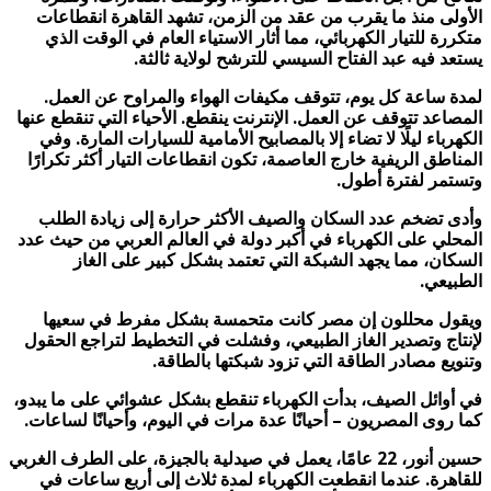
الأولى منذ ما يقرب من عقد من الزمن، تشهد القاهرة انقطاعات
متكررة للتيار الكهربائي، مما أثار الاستياء العام في الوقت الذي
يستعد فيه عبد الفتاح السيسي للترشح لولاية ثالثة.
لمدة ساعة كل يوم، تتوقف مكيفات الهواء والمراوح عن العمل.
المصاعد تتوقف عن العمل. الإنترنت ينقطع. الأحياء التي تنقطع عنها
الكهرباء ليلًا لا تضاء إلا بالمصابيح الأمامية للسيارات المارة. وفي
المناطق الريفية خارج العاصمة، تكون انقطاعات التيار أكثر تكرارًا
وتستمر لفترة أطول.
وأدى تضخم عدد السكان والصيف الأكثر حرارة إلى زيادة الطلب
المحلي على الكهرباء في أكبر دولة في العالم العربي من حيث عدد
السكان، مما يجهد الشبكة التي تعتمد بشكل كبير على الغاز
الطبيعي.
ويقول محللون إن مصر كانت متحمسة بشكل مفرط في سعيها
لإنتاج وتصدير الغاز الطبيعي، وفشلت في التخطيط لتراجع الحقول
وتنويع مصادر الطاقة التي تزود شبكتها بالطاقة.
في أوائل الصيف، بدأت الكهرباء تنقطع بشكل عشوائي على ما يبدو،
كما روى المصريون – أحيانًا عدة مرات في اليوم، وأحيانًا لساعات.
حسين أنور، 22 عامًا، يعمل في صيدلية بالجيزة، على الطرف الغربي
للقاهرة. عندما انقطعت الكهرباء لمدة ثلاث إلى أربع ساعات في