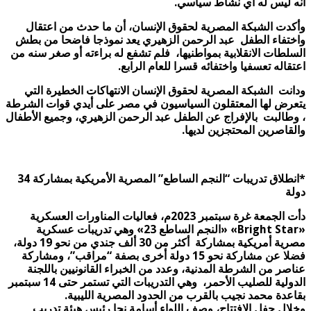
أنه ليس له أي نشاط سياسي.
وأكدت الشبكة المصرية لحقوق الإنسان، أن ما حدث من اعتقال
واختفاء الطفل عبد الرحمن الزهيري يعد نموذجا فاضحا من بطش
السلطات الانقلابية بمواطنيها، فلم تشفع له براءته أو صغر سنه من
اعتقاله تعسفيا واختفائه قسرا للعام الرابع.
ودانت الشبكة المصرية لحقوق الإنسان الانتهاكات الخطيرة التي
يتعرض لها المعتقلون السياسيون في مصر على أيدي قوات الشرطة
، وطالبت بالإفراج عن الطفل عبد الرحمن الزهيري، وجميع الأطفال
والقاصرين المحتجزين لديها.
*
انطلاق تدريبات “النجم الساطع” المصرية الأمريكية بمشاركة 34
دولة
دأت الجمعة غرة سبتمبر 2023م، فعاليات المناورات العسكرية
«Bright Star» «
النجم الساطع 23» وهي تدريبات عسكرية
مصرية أمريكية بمشاركة أكثر من 30 ألف جندي من نحو 19 دولة،
فضلا عن مشاركة نحو 15 دولة أخرى بصفة “مراقب”، ومشاركة
عناصر من الشرطة المدنية، وعدد من الخبراء القانونيين باللجنة
الدولية للصليب الأحمر، وهي التدريبات التي تستمر حتى 14 سبتمبر
بقاعدة محمد نجيب بالقرب من الحدود المصرية الليبية
.
وخلال حفل الافتتاح، وصف اللواء أسامة نجا رئيس هيئة تدريب