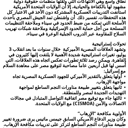
نطاق واسع وهي الانتهاكات التي وثقتها منظمات حقوقية دولية
مشهود لها بالكفاءة والحيادية، إلا أن الولايات المتحدة الأمريكية
استأنفت التدريبات العسكرية المشتركة دون الأخذ في الاعتبار كل
هذه التحفظات. تفسير ذلك أن واشنطن تمد الجيش المصري بأحدث
الأسلحة التي تمكنه من ضبط الحدود في سيناء وملاحقة التنظيمات
المسلحة من أجل حماية الحدود الإسرائيلية وملاحقة شبكات تهريب
السلاح للمقاومة عبر الدروب الجبلية الوعرة في سيناء
.
تحولات إستراتيجية
وتشهد العلاقات المصرية الأميركية خلال سنوات ما بعد انقلاب 3
يوليو، تغيرات استراتيجية شديدة الأهمية لا يلتفت إليها كثيرون في
القاهرة. ويمكن رصد ثلاثة تطورات تعكس اتجاه هذه العلاقات، التي
أُسس لها قبل أربعين عاماً مصاحبة لتوقيع مصر على معاهدة السلام
مع إسرائيل
:
•
أولها يتعلق بالتقدير الأميركي للجهود العسكرية المصرية تجاه
مواجهة الإرهاب
.
•
ثانيها يتعلق بتغيير طبيعة مناورات النجم الساطع لمواجهة
التهديدات الجديدة لمصر وللمنطقة
.
•
ثالثها جاء مع توقيع مصر اتفاقية التواصل المتبادل في مجالات
الاتصالات والأمن
(CISMOA)
مع الولايات المتحدة
.
الأولوية مكافحة “الإرهاب
“
وكان وزير الدفاع الأمريكي السابق جيمس ماتيس يرى ضرورة تغيير
طبيعة مناورات النجم الساطع لتركز على تدريبات مكافحة الإرهاب،