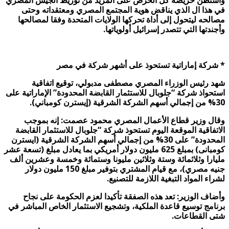
واشنطن حريصة كل الحرص على المزيد من توريط الجيش المصري
في هذا ال الذي يناقض هوية المجتمع المصري ومعتقداته وحتى
مصالحه ليتحول إلى أداة تحركها الولايات المتحدة وفقا لمصالحها
وأجندتها التي تتصدر إسرائيل أولوياتها
.
*
شركة إماراتية تستحوذ على أشهر شركة في مصر
شهد رئيس الوزراء المصري مصطفى مدبولي، توقيع اتفاقية
استحواذ شركة “جلوبال للاستثمار القابضة المحدودة” الإماراتية على
30% من إجمالي أسهم الشركة الشرقية (إيسترن كومباني
).
وقال وزير قطاع الأعمال المصري محمود عصمت: إنه بموجب
الاتفاقية الموقعة اليوم تستحوذ شركة “جلوبال للاستثمار القابضة
المحدودة” على 30% من إجمالي أسهم الشركة الشرقية (ايسترن
كومبانى) بمبلغ 625 مليون دولار أمريكي بما يعادل مبلغ (تسعة عشر
مليارا وثلاثمائة وستة وثلاثين مليونا وستمائة وخمسة وعشرين ألف
جنيه مصري)، مع قيام المشتري بتوفير مبلغ 150 مليون دولار
لشراء المواد التبغية اللازمة للتصنيع
.
وأضاف الوزير: تعد هذه الصفقة تأكيدا لعزم الحكومة على نجاح
برنامج توسيع قاعدة الملكية، وتشجيع الاستثمار الخاص المباشر في
شتى القطاعات
.