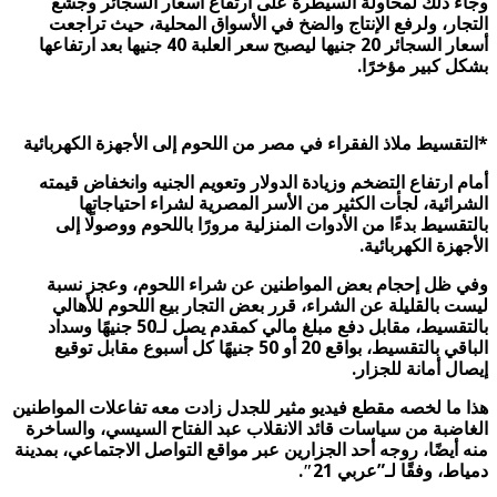
وجاء ذلك لمحاولة السيطرة على ارتفاع أسعار السجائر وجشع
التجار، ولرفع الإنتاج والضخ في الأسواق المحلية، حيث تراجعت
أسعار السجائر 20 جنيها ليصبح سعر العلبة 40 جنيها بعد ارتفاعها
بشكل كبير مؤخرًا
.
*
التقسيط ملاذ الفقراء في مصر من اللحوم إلى الأجهزة الكهربائية
أمام ارتفاع التضخم وزيادة الدولار وتعويم الجنيه وانخفاض قيمته
الشرائية، لجأت الكثير من الأسر المصرية لشراء احتياجاتها
بالتقسيط بدءًا من الأدوات المنزلية مرورًا باللحوم ووصولًا إلى
الأجهزة الكهربائية.
وفي ظل إحجام بعض المواطنين عن شراء اللحوم، وعجز نسبة
ليست بالقليلة عن الشراء، قرر بعض التجار بيع اللحوم للأهالي
بالتقسيط، مقابل دفع مبلغ مالي كمقدم يصل لـ50 جنيهًا وسداد
الباقي بالتقسيط، بواقع 20 أو 50 جنيهًا كل أسبوع مقابل توقيع
إيصال أمانة للجزار.
هذا ما لخصه مقطع فيديو مثير للجدل زادت معه تفاعلات المواطنين
الغاضبة من سياسات قائد الانقلاب عبد الفتاح السيسي، والساخرة
منه أيضًا، روجه أحد الجزارين عبر مواقع التواصل الاجتماعي، بمدينة
دمياط، وفقًا لـ”عربي 21″.