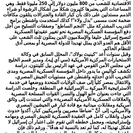
الاقتصادية للشعب من 800 مليون دولار إلى 250 مليونا فقط. وهي
المساعدات التي يعتبرها كثيرون شكلا من أشكال الرشوة أو شراء
الذمم مستدلين على ذلك بأن كبار القادة والجنرالات يتلقون مكافآت
ضخمة تحت مسمى “بدل ولاء”! كذلك استخدمت واشنطن برامج
التدريب المشتركة مثل “النجم الساطع” وصفقات التسليح من أجل
دفع المؤسسة العسكرية المصرية نحو تغيير عقيدتها العسكرية
لتصبح إسرائيل حليفا والإسلاميون الذين يمثلون ثلث الشعب على
الأقل هم العدو الذي يمثل تهديدا للدولة المصرية أو بمعنى أدق
للنظام الحاكم
.
وقبل سنوات أعد “كينيث بولاك”، المحلل السابق في وكالة
الاستخبارات المركزية الأمريكية (سي آي إيه)، ومدير قسم الخليج
في مجلس الأمن القومي في عهد الرئيس بيل كلينتون، دراسة
تكشف كواليس ما يدور داخل المؤسسة العسكرية المصرية ومدى
التخريب الذي أحدثته واشنطن في مستويات الجيش المصري،
والانتقال بمصر كلياً إلى صف الولايات المتحدة ووضعها في خدمة
الاستراتيجية الأميركية ــ الإسرائيلية في المنطقة. وخلصت الدراسة
التي جاءت بعنوان «أبو الهول والنسر: القوات المسلحة المصرية
والعلاقات العسكرية الأمريكية المصرية» والتي استندت إلى وثائق
أمريكية ومقابلات ميدانية مع قادة كبار في الجيشين المصري
والأمريكي، إلى أنَّ “ضباطا مصريين وأمريكيين كبار، أكدوا حدوث
تحول وانقلاب كامل في العقيدة العسكرية للجيش المصري ومهامه
وإستراتيجيته، ومجمل خططه التي تقوم على اعتبار أن إسرائيل لا
تشكل تهديدًا له، كما لم تعد بالنسبة له هدفًا”. ورغم ذلك فإن