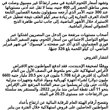
وتشهد أسعار اللحوم البلدية في مصر ارتفاعًا غير مسبوق وصلت في
بعض مناطق الحضر إلى 400 جنيه، بينما لا تقل عند أدنى مستوياتها
عند 300 جنيه، الأمر الذي أرجعه مسؤولون بشعبة القصابين التابعة
لاتحاد الغرف التجارية إلى زيادة سعر كيلو العلف نتيجة تعطيل حركة
الاستيراد خلال الأشهر الماضية، إلى جانب تنامي ظاهرة الذبح
العشوائي لصغار الماشية.
أصحاب مستويات مرتفعة من الدخل من المصريين اشتكوا عبر
مواقع التواصل الاجتماعي من أسعار اللحوم، بينهم السفير السابق
فوزي العشماوي، الذي أكد عبر صفحته بـ”فيسبوك” في شهر فبراير
الماضي، أن كيلو اللحمة بلغ 326 جنيهًا.
انتشار القروض
ووفقًا لصحيفة الإندبندنت، فقد اندفع المواطنون نحو الاقتراض
لأغراض استهلاكية على نحو ملحوظ في النصف الأول من العام
الحالي، إذ اقترض قرابة 1.708 مليون فرد نحو 20.5 مليار جنيه (660
مليون دولار) لشراء أجهزة كهربائية ومواد غذائية وتجهيزات منزلية
وأثاث، حتى وإن لم يسلموا من سعر الفائدة المرتفع على الإقراض
بنحو 11 ألف نقطة أساس منذ مارس 2022، والمستقر بعد سلسلة
من الارتفاعات عند مستوى 20.25 في المئة.
وتفصح أرقام الهيئة العام للرقابة المالية عن ارتفاع بأعداد
المواطنين الحاصلين على قروض استهلاكية خلال الفترة من يناير