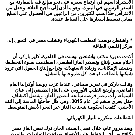
الاستيراد أسهم في ارتفاع سعره على نحو مبالغ فيه بالمقارنة مع
السعر الرسمي في البنوك، وهو ما أدى إلى تأجيج الغلاء، وجعل من
الاقتراض حلًا أنسب لكثيرين، من الراغبين في الحصول على السلع
مقابل تقسيط أسعارها على أقساط عديدة.
*
واشنطن بوست: انقطعت الكهرباء وفشلت مصر في التحول إلى
مركز إقليمي للطاقة
أكدت مديرة مكتب واشنطن بوست في القاهرة، كلير باركر، أن
أحلام مصر بإنتاج وتصدير الغاز الطبيعي، اصطدمت بسوء التخطيط،
وضعف الإمكانات، وزيادة الاستهلاك، وتراجع إنتاج الحقول التي تزود
شبكتها بالطاقة، فباءت كل طموحاتها بالفشل.
وقالت باركر في تقرير صحافي، عندما غزت روسيا أوكرانيا العام
الماضي، وارتفع الطلب الأوروبي على الغاز الطبيعي إلى عنان
السماء، رأت مصر فرصة سانحة لتصدير الغاز، وبفضل اكتشاف
حقل بحري ضخم في عام 2015، وفي ظل حاجتها الماسة إلى النقد
الأجنبي، كثفت الحكومة شحنات الغاز عبر البحر الأبيض المتوسط.
انقطاعات متكررة للتيار الكهربائي
وبعد مرور عام، خلال فصل الصيف الحار، ترك نقص الغاز مصر
تكافح من أجل الحفاظ على الأضواء. وتوقفت الصادرات. وللمرة