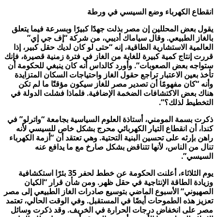
انقطاع الكهرباء وضع السيسي في ورطة
يقول بعض المحللين إن مصر بذلت جهدًا كبيرًا وبسرعة فيما يتعلق
بالغاز الطبيعي. وقال سياماك أديبي، من شركة “إف جي إي”
العالمية الاستشارية الطاقية، إنه “حتى لو كان لديك حقل كبير، إذا
قررت إنتاج كمية كبيرة للغاية من الغاز في فترة زمنية قصيرة، فإنك
ستواجه بعض الصعوبات”. وأورد كالداس أنه كان ينبغي للحكومة أن
تأخذ بعين الاعتبار تراجع حقول الغاز واحتياجات السكان المتزايدة
وأنه “كان مفهومًا أن تصدير مصر للغاز سيكون مؤقتًا ما لم تكن
هناك بعض الاكتشافات الضخمة الإضافية. فلماذا فشلت الدولة في
التخطيط لذلك؟”.
ذكرت بسمة المومني، أستاذة العلوم السياسية بجامعة “واترلو” في
كندا، أن انقطاع التيار الكهربائي محرج بشكل خاص للسيسي لأنه
راهن بإرثه على تحسين البنية التحتية. وهي تعتقد أن “أزمة الكهرباء
تنال من الناس، لأنها تتناقض بشكل صارخ مع ما يدافع عنه
السيسي”.
يوم الثلاثاء، أعلنت الحكومة عن خطط لحفر 35 بئرًا استكشافية
وزيادة الطاقة الإنتاجية في حقل ظهر. ومن شأن قرار “الكيان
الصهيوني” الأسبوع الماضي بتوسيع صادرات الغاز الطبيعي إلى مصر
تعزيز هذه الطموحات أيضًا في المستقبل. وفي الوقت الحالي، تعتمد
مصر على انخفاض درجات الحرارة في الخريف. وقد ذكرت وسائل