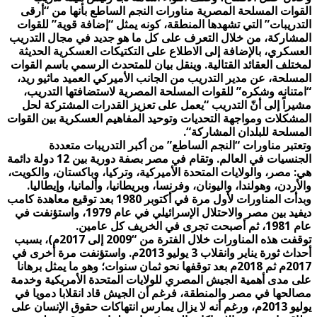
القوات المسلحة المصرية مناورات النجم الساطع بأنها من “أرقى
التدريبات” التي تشهدها المنطقة، كونه يمثل “إضافة قوية” للقوات
المشاركة، من خلال التعرف على كل ما هو جديد في مجال التدريب
العسكري، بالإضافة إلى الاطلاع على التكتيكات العسكرية الحديثة
لمختلف العقائد القتالية. وينقل بيان للمتحدث الرسمي باسم القوات
المسلحة، عن مدير التدريب من الجانب الأميركي العميد ماثيو ريد،
“امتنانه وشكره” للقوات المسلحة المصرية لاستضافتها التدريب،
مشيراً إلى أنّ التدريب “يعمل على تعزيز القدرات المشتركة لحل
المشكلات ومواجهة التحديات وتوحيد المفاهيم العسكرية بين القوات
المسلحة للبلدان المشاركة
“.
وتعتبر مناورات “النجم الساطع” من أكبر التدريبات متعددة
الجنسيات في العالم. وتقام في مصر بصفة دورية بين 12 دولة دائمة
هي: مصر، والولايات المتحدة الأميركية، وتركيا، وباكستان، والكويت،
والأردن، وهولندا، واليونان، وفرنسا، وبريطانيا، وألمانيا، وإيطاليا.
وبدأت المناورات لأول مرة في أكتوبر 1980 بعد توقيع معاهدة كامب
ديفيد بين مصر والاحتلال الإسرائيلي في عام 1979، واستؤنفت في
عام 1981، ثم أصبحت تجرى في الخريف كل عامين
.
توقفت هذه المناورات خلال الفترة من “2009 إلى 2017م)، بسبب
أحداث ثورة يناير وانقلاب 3 يوليو 2013م. واستؤنفت مرة أخرى في
2017م ثم 2018م بعد توقفها نحو ثمان سنوات؛ وهو ما يمثل برهانا
على مدى أهمية الجيش المصري للولايات المتحدة الأمريكية وخدمة
مصالحها في مصر والمنطقة، فرغم أن الجيش قاد انقلابا دمويا في
يوليو 2013م، ورغم أنه لا يزال يمارس انتهاكات حقوق الإنسان على