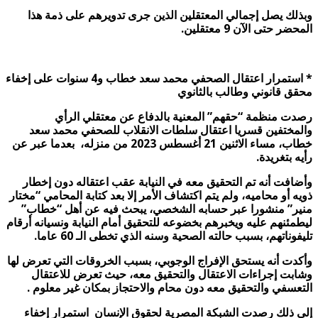
وبذلك يصل إجمالي المعتقلين الذين جرى تدويرهم على ذمة هذا
المحضر حتى الآن 9 معتقلين
.
*
استمرار اعتقال الصحفي محمد سعد خطاب و4 سنوات على إخفاء
محقق قانوني وطالب بالثانوي
رصدت منظمة “حقهم” المعنية بالدفاع عن معتقلي الرأي
والمختفين قسريا اعتقال سلطات الانقلاب للصحفي محمد سعد
خطاب، مساء الاثنين 21 أغسطس 2023 من منزله، بعدما عبر عن
رأيه بتغريدة.
وأضافت أنه تم التحقيق معه في النيابة عقب اعتقاله دون إخطار
ذويه أو محاميه، ولم يتم اكتشاف الأمر إلا بعد كتابة المحامي “مختار
منير” منشورا عبر حسابه الشخصي، يبحث فيه عن أهل “خطاب”
ليطمئنهم عليه ويخبرهم بخضوعه للتحقيق أمام النيابة ونسيانه أرقام
تليفوناتهم، بسبب حالته الصحية وسنه الذي تخطى الـ 60 عاما.
وأكدت أنه يستحق الإفراج الوجوبي، بسبب الخروقات التي تعرض لها
وشابت إجراءات الاعتقال والتحقيق معه، حيث تعرض للاعتقال
التعسفي والتحقيق معه دون محام والاحتجاز بمكان غير معلوم .
إلى ذلك رصدت الشبكة المصرية لحقوق الإنسان استمرار إخفاء