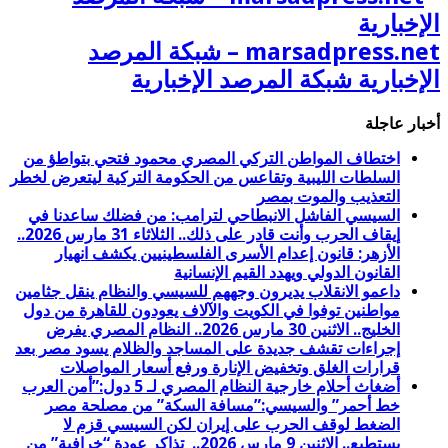
marsadpress.net – شبكة المرصد
الإخبارية شبكة المرصد الإخبارية
أخبار عاجلة
اختطاف المواطن التركي المصري محمود فتحي بتواطؤ من
السلطات الليبية وتقاعس من الحكومة التركية ليتعرض لخطر
التعذيب والموت بمصر
السيسي الفاشل الانبطاحي لترامب: من فضلك ساعدنا في
إيقاف الحرب وأنت قادر على ذلك.. الثلاثاء 31 مارس 2026..
الأزهر: قانون إعدام الأسرى الفلسطينيين يكشف انهيار
القانون الدولي ويهدد القيم الإنسانية
داعمو الانقلاب يديرون وجههم للسيسي والنظام ينقل جثامين
مواطنين توفوا في الكويت والآلاف يعودون للقاهرة من دول
الخليج.. الاثنين 30 مارس 2026.. النظام المصري يفرض
إجراءات تقشف جديدة على المساجد والظلام يسود مصر بعد
قرارات الغلق وتخفيض الإنارة ورفع أسعار المواصلات
أضغاث أحلام خارجية النظام المصري لـ 5 دول:”أمن العرب
خط أحمر” والسيسي:”مسافة السكة” من مصلحة مصر
الضغط لوقف الحرب على إيران لكن السيسي قزم لا
يستطيع.. الاثنين 9 مارس 2026.. تذاكر عودة “خرافية” من