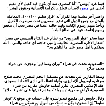
فيما غرد “يونس”: “أنا كمصرى ضد أن يكون فيه كفيل لأي مقيم
أجنبى في
مصر
، لأسباب تتعلق بالكرامة الإنسانية وحقوق البشر
.”
واعتبر آخر مشيدا بهذا القرار أنه “قرار سليم ١٠٠/١٠٠.. المعاملة
بالمثل مع جميع الدول التي تضع المصريين تحت سيطرت الكفيل
وتأخذ منهم رسوم الإقامة ولهم جالية عندنا في مصر يجب أن يدفعوا
رسوم إقامة.. فهذا في صالح البلد
.”
فيما سخر “فواز المرزوق” من نظام عبد الفتاح السيسي في مصر:
“شعار الادارة المصرية الحالية.. والنبي حاجه، اي حاجه والنبي .. الله
يعينكم يا اهل مصر على ما ابتليتم به
.”
*
السعودية نجحت في شراء “تيران وصنافير” وعجزت عن شراء
محمد صلاح
!
وسط التقارير التي تتحدث عن مستقبل النجم المصري محمد صلاح
مع ناديه ليفربول الإنجليزي، وأنباء انتقاله الى نادي الاتحاد السعودي،
عقد الإعلامي المصري البارز أسامة جاويش مقارنة بين شراء
السعودية لأراضٍ مصرية “بسهولة”، وعدم قدرتها على “شراء صلاح
”.
وقال جاويش في مقطع فيديو نشره على
حسابه في موقع
X “
تويتر
سابقا” إن السعودية بكلّ ما تملك من أموال لم تتمكن من
شراء