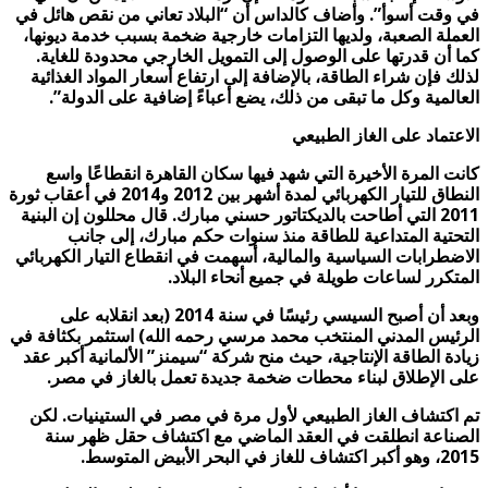
في وقت أسوأ”. وأضاف كالداس أن “البلاد تعاني من نقص هائل في
العملة الصعبة، ولديها التزامات خارجية ضخمة بسبب خدمة ديونها،
كما أن قدرتها على الوصول إلى التمويل الخارجي محدودة للغاية.
لذلك فإن شراء الطاقة، بالإضافة إلى ارتفاع أسعار المواد الغذائية
العالمية وكل ما تبقى من ذلك، يضع أعباءً إضافية على الدولة”.
الاعتماد على الغاز الطبيعي
كانت المرة الأخيرة التي شهد فيها سكان القاهرة انقطاعًا واسع
النطاق للتيار الكهربائي لمدة أشهر بين 2012 و2014 في أعقاب ثورة
2011 التي أطاحت بالديكتاتور حسني مبارك. قال محللون إن البنية
التحتية المتداعية للطاقة منذ سنوات حكم مبارك، إلى جانب
الاضطرابات السياسية والمالية، أسهمت في انقطاع التيار الكهربائي
المتكرر لساعات طويلة في جميع أنحاء البلاد.
وبعد أن أصبح السيسي رئيسًا في سنة 2014 (بعد انقلابه على
الرئيس المدني المنتخب محمد مرسي رحمه الله) استثمر بكثافة في
زيادة الطاقة الإنتاجية، حيث منح شركة “سيمنز” الألمانية أكبر عقد
على الإطلاق لبناء محطات ضخمة جديدة تعمل بالغاز في مصر.
تم اكتشاف الغاز الطبيعي لأول مرة في مصر في الستينيات. لكن
الصناعة انطلقت في العقد الماضي مع اكتشاف حقل ظهر سنة
2015، وهو أكبر اكتشاف للغاز في البحر الأبيض المتوسط.