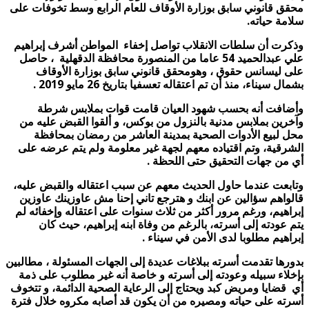
محقق قانوني سابق بوزارة الأوقاف للعام الرابع وسط تخوفات على
سلامة حياته.
وذكرت أن سلطات الانقلاب تواصل إخفاء المواطن أشرف إبراهيم
علي عبدالحميد 54 عاما من المنصورة محافظة الدقهلية ، حاصل
على ليسانس حقوق ، وهومحقق قانوني سابق بوزارة الأوقاف
بشمال سيناء، منذ أن تم اعتقاله تعسفيا بتاريخ 26 مايو 2019 .
وأضافت أنه بحسب شهود العيان قامت قوات بملابس شرطة
وآخرين بملابس مدنية بالنزول من بوكس، و ألقوا القبض عليه من
محل لبيع الأدوات الصحية بمدينة العاشر من رمضان بمحافظة
الشرقية، وتم اقتياده معهم لجهة غير معلومة ولم يتم عرضه على
أي من جهات التحقيق حتى اللحظة .
وتابعت عندما حاول الحديث معهم عن سبب اعتقاله والقبض عليه،
قالواهم سؤالين عن ابنك و هترجع تاني إحنا مش عاوزينك عاوزين
إبراهيم، ورغم مرور أكثر من ثلاث سنوات على اعتقاله وإخفائه لم
يتم عودته إلى أسرته، بالرغم من وفاة ابنه إبراهيم، حيث كان
إبراهيم مطلوبا لدى الأمن في سيناء .
بدورها تقدمت أسرته ببلاغات عديدة إلى الجهات المسئولة ، مطالبين
بإخلاء سبيله وعودته إلى أسرته و خاصة أنه غير مطلوب على ذمة
أي قضايا ومريض كبد ويحتاج إلى الرعاية الصحية الدائمة، و تتخوف
أسرته على حياته ومصيره من أن يكون قد أصابه مكروه خلال فترة