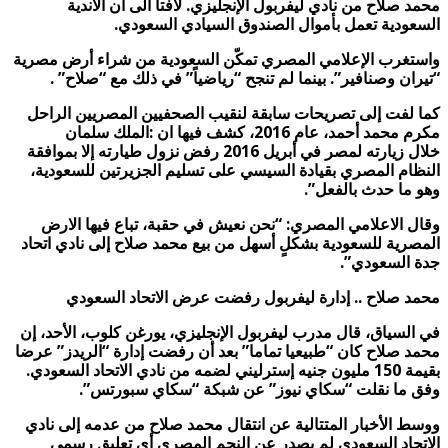
محمد صلاح من نادي ليفربول
الإنجليزي. لافتاً الى أن الأندية
السعودية تعمل بأموال الصندوق السيادي السعودي
.
واستغرب الإعلامي المصري تمكّن السعودية من شراء أرض مصرية
“تيران وصنافير”
.
بينما لم تنجح “رياضياً” في ذلك مع “صلاح
” .
كما لفت إلى تصريحات سابقة لنقيب الصحفيين المصريين الراحل
مكرم محمد أحمد، عام 2016، كشف فيها ان :الملك سلمان
خلال
زيارته لمصر في أبريل 2016
رفض نزول طيارته إلا بموافقة
النظام المصري بقيادة السيسي على تسليم الجزيرتين للسعودية،
وهو ما حدث بالفعل
”.
وقال الاعلامي المصري: “نحن نعيش في حقبة، تباع فيها الارض
المصرية للسعودية بشكلٍ أسهل من بيع محمد صلاح إلى نادي اتحاد
جدة السعودي
”.
محمد صلاح .. إدارة ليفربول رفضت عرض الاتحاد السعودي
في السياق، قال مدرب ليفربول الإنجليزي، يورغن كلوب، الأحد، إن
محمد صلاح كان “طبيعيا تماما” بعد أن رفضت إدارة “الريدز” عرضا
بقيمة 150 مليون جنيه إسترليني لضمه من نادي الاتحاد السعودي.
وفق ما نقلت
“
سكاي نيوز
”
عن شبكة “سكاي سبورتس
”.
ووسط الأخبار المتتالية عن
انتقال محمد صلاح من عدمه إلى نادي
الاتحاد السعودي لم يصدر عن النجم المصري أي تعليق رسمي