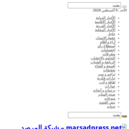
الأحد , 9 أغسطس 2026
الأخبار الدولية
الأخبار الإقليمة
الأخبار العربية
الأخبار المحلية
عاجل
حقوق الانسان
أراء و أقلام
أستطلاع رأي
اعتصامات
متفرقات
التداوي بالاعشاب
الرياضة و الشباب
الصحة و الغذاء
تحقيقات
تراجم و سير
تيارات فكرية
ثقافة و أدب
حوارات
درسات و أبحاث
صدى المنابر
منوعات
نبض الفتوى
ندوات