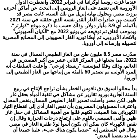
عندما غزت روسيا أوكرانيا في فبراير 2022، واضطرت الدول
الأوروبية التي تعتمد على الغاز الروسي إلى البحث عن أماكن أخرى،
برزت مصر. وبحلول نهاية إبريل من تلك السنة، كانت مصر قد
كسبت من صادرات الغاز القدر نفسه الذي حققته في سنة 2021
بأكمله، أي 3.9 مليار دولار، وذلك حسب ما ذكره موقع “كوارتز”.
وبموجب اتفاق تم توقيعه في يونيو 2022 مع “الكيان الصهيوني”
والاتحاد الأوروبي، تم أيضًا توريد الغاز الصهيوني إلى المصانع المصرية
لتسييله وإرساله إلى أوروبا.
صدّرت مصر 8.5 مليون طن من الغاز الطبيعي المسال في سنة
2022، مما يجعلها في المركز الثاني عشر بين أكبر المصدرين في
العالم، وذلك وفقًا لمؤسسة “ريستاد إنرجي”. وأعلنت السلطات أنه
للمرة الأولى، تم تصدير 60 بالمئة من إنتاجها من الغاز الطبيعي إلى
أوروبا.
بدأ محللو السوق دق ناقوس الخطر بشأن تراجع الإنتاج في ربيع
السنة الجارية بورود تقارير عن مشاكل في تنقية المياه بحقل غاز
ظهر. لكن مصر واصلت تصدير الغاز الطبيعي المسال بنفس المعدل.
واعترف المسؤولون المصريون بأن نقص الغاز أدى إلى انقطاع التيار
الكهربائي هذا الصيف، لكنهم قللوا من أهمية المشاكل في حقل غاز
ظهر. وألقى السيسي باللوم على ارتفاع درجات الحرارة وقال إن
نقص الكهرباء كان يمكن أن يكون أسوأ لولا طفرة الغاز في مصر.
وقال في أغسطس إنه “عندما يكون هناك عبء، علينا جميعا أن
نساعد بعضنا البعض”