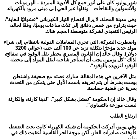
شهر يوليو، كان على أنور جمع كل الأدوية المبردة – الهرمونات
والأنسولين واللقاحات – ونقلها عبر الحي إلى مبنى مزود بالكهرباء.
وفي مدينة المحلة، لا يزال انقطاع التيار الكهربائي “عشوائيًا للغاية”،
حيث يتراوح من خمس دقائق إلى ثلاث ساعات يوميًا، وفقًا لخالد،
الرئيس التنفيذي لشركة متوسطة الحجم هناك.
واضطرت الشركة، التي تجري المعاملات الدولية بانتظام، إلى شراء
مولد جديد مؤخرًا بتكلفة تزيد عن 100 ألف جنيه (حوالي 3200
دولار). وقال خالد إن القانون المصري يحظر نقل الوقود في صفائح،
لذلك “كل يومين، يجب أن أستأجر شاحنة لنقل المولد إلى محطة
الوقود لتزويده بالوقود”.
مثل الآخرين في هذه المقالة، شارك قصته مع صحيفة واشنطن
بوست بشرط أن يتم تعريفه باسمه الأول حتى يتمكن من التحدث
بحرية عن قضية حساسة.
وقال خالد إن الحكومة “تفشل بشكل كبير”. “لدينا كارثة، والكارثة
ليست موزعة بالتساوي”.
ارتفاع الطلب
وفي يونيو، أدركت الحكومة أن شبكة الكهرباء كانت تحت الضغط،
فأوقفت صادرات الغاز. لكن موجة الحر القاسية أعقبت ذلك في
يوليو.