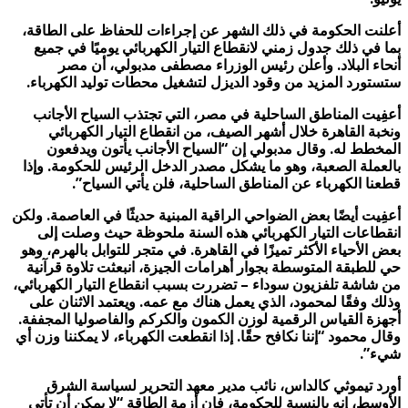
أعلنت الحكومة في ذلك الشهر عن إجراءات للحفاظ على الطاقة،
بما في ذلك جدول زمني لانقطاع التيار الكهربائي يوميًا في جميع
أنحاء البلاد. وأعلن رئيس الوزراء مصطفى مدبولي، أن مصر
ستستورد المزيد من وقود الديزل لتشغيل محطات توليد الكهرباء.
أعفِيت المناطق الساحلية في مصر، التي تجتذب السياح الأجانب
ونخبة القاهرة خلال أشهر الصيف، من انقطاع التيار الكهربائي
المخطط له. وقال مدبولي إن “السياح الأجانب يأتون ويدفعون
بالعملة الصعبة، وهو ما يشكل مصدر الدخل الرئيس للحكومة. وإذا
قطعنا الكهرباء عن المناطق الساحلية، فلن يأتي السياح”.
أعفِيت أيضًا بعض الضواحي الراقية المبنية حديثًا في العاصمة. ولكن
انقطاعات التيار الكهربائي هذه السنة ملحوظة حيث وصلت إلى
بعض الأحياء الأكثر تميزًا في القاهرة. في متجر للتوابل بالهرم، وهو
حي للطبقة المتوسطة بجوار أهرامات الجيزة، انبعثت تلاوة قرآنية
من شاشة تلفزيون سوداء – تضررت بسبب انقطاع التيار الكهربائي،
وذلك وفقًا لمحمود، الذي يعمل هناك مع عمه. ويعتمد الاثنان على
أجهزة القياس الرقمية لوزن الكمون والكركم والفاصوليا المجففة.
وقال محمود “إننا نكافح حقًا. إذا انقطعت الكهرباء، لا يمكننا وزن أي
شيء”.
أورد تيموثي كالداس، نائب مدير معهد التحرير لسياسة الشرق
الأوسط، إنه بالنسبة للحكومة، فإن أزمة الطاقة “لا يمكن أن تأتي