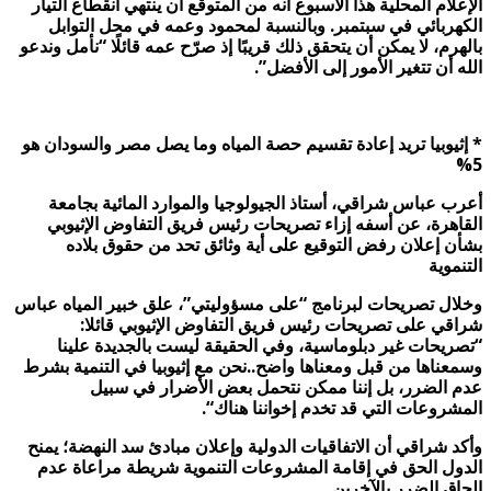
الإعلام المحلية هذا الأسبوع أنه من المتوقع أن ينتهي انقطاع التيار
الكهربائي في سبتمبر. وبالنسبة لمحمود وعمه في محل التوابل
بالهرم، لا يمكن أن يتحقق ذلك قريبًا إذ صرّح عمه قائلًا “نأمل وندعو
الله أن تتغير الأمور إلى الأفضل”.
*
إثيوبيا تريد إعادة تقسيم حصة المياه وما يصل مصر والسودان هو
%
5
أعرب عباس شراقي، أستاذ الجيولوجيا والموارد المائية بجامعة
القاهرة، عن أسفه إزاء تصريحات رئيس فريق التفاوض الإثيوبي
بشأن إعلان رفض التوقيع على أية وثائق تحد من حقوق بلاده
التنموية
وخلال تصريحات لبرنامج “على مسؤوليتي”، علق
خبير المياه عباس
شراقي
على تصريحات رئيس فريق التفاوض الإثيوبي قائلا:
“تصريحات غير دبلوماسية، وفي الحقيقة ليست بالجديدة علينا
وسمعناها من قبل ومعناها واضح..نحن مع إثيوبيا في التنمية بشرط
عدم الضرر، بل إننا ممكن نتحمل بعض الأضرار في سبيل
المشروعات التي قد تخدم إخواننا هناك
“.
وأكد شراقي أن الاتفاقيات الدولية وإعلان مبادئ سد النهضة؛ يمنح
الدول الحق في إقامة المشروعات التنموية شريطة مراعاة عدم
إلحاق الضرر بالآخرين
.