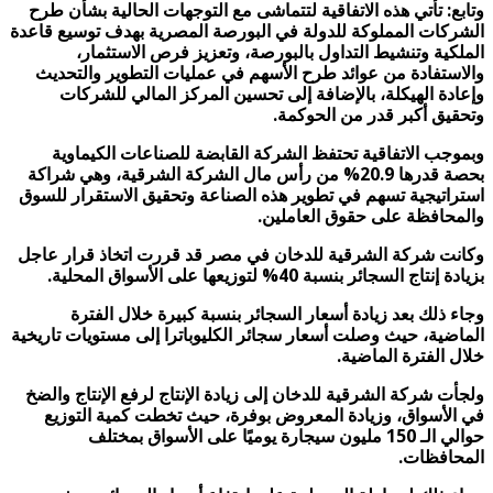
وتابع: تأتي هذه الاتفاقية لتتماشى مع التوجهات الحالية بشأن طرح
الشركات المملوكة للدولة في البورصة المصرية بهدف توسيع قاعدة
الملكية وتنشيط التداول بالبورصة، وتعزيز فرص الاستثمار،
والاستفادة من عوائد طرح الأسهم في عمليات التطوير والتحديث
وإعادة الهيكلة، بالإضافة إلى تحسين المركز المالي للشركات
وتحقيق أكبر قدر من الحوكمة
.
وبموجب الاتفاقية تحتفظ الشركة القابضة للصناعات الكيماوية
بحصة قدرها 20.9%
من رأس مال الشركة الشرقية، وهي شراكة
استراتيجية تسهم في تطوير هذه الصناعة وتحقيق الاستقرار للسوق
والمحافظة على حقوق العاملين
.
وكانت شركة الشرقية للدخان في مصر قد قررت اتخاذ قرار عاجل
بزيادة إنتاج السجائر بنسبة 40% لتوزيعها على الأسواق المحلية
.
وجاء ذلك بعد زيادة أسعار السجائر بنسبة كبيرة خلال الفترة
الماضية، حيث وصلت أسعار سجائر الكليوباترا إلى مستويات تاريخية
خلال الفترة الماضية
.
ولجأت شركة الشرقية للدخان إلى زيادة الإنتاج لرفع الإنتاج والضخ
في الأسواق، وزيادة المعروض بوفرة، حيث تخطت كمية التوزيع
حوالي الـ 150 مليون سيجارة يوميًا على الأسواق بمختلف
المحافظات
.