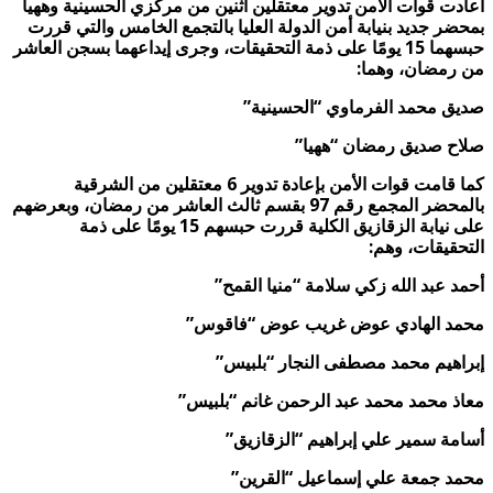
أعادت قوات الأمن تدوير معتقلين اثنين من مركزي الحسينية وههيا
بمحضر جديد بنيابة أمن الدولة العليا بالتجمع الخامس والتي قررت
حبسهما 15 يومًا على ذمة التحقيقات، وجرى إيداعهما بسجن العاشر
من رمضان، وهما
:
صديق محمد الفرماوي “الحسينية
”
صلاح صديق رمضان “ههيا
”
كما
قامت قوات الأمن بإعادة تدوير 6 معتقلين من الشرقية
بالمحضر المجمع رقم 97 بقسم ثالث العاشر من رمضان، وبعرضهم
على نيابة الزقازيق الكلية قررت حبسهم 15 يومًا على ذمة
التحقيقات، وهم
:
أحمد عبد الله زكي سلامة “منيا القمح
”
محمد الهادي عوض غريب عوض “فاقوس
”
إبراهيم محمد مصطفى النجار “بلبيس
”
معاذ محمد محمد عبد الرحمن غانم “بلبيس
”
أسامة سمير علي إبراهيم “الزقازيق
”
محمد جمعة علي إسماعيل “القرين
”