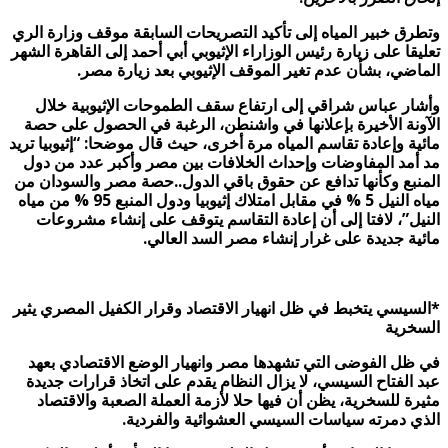
وتطرق خبير المياه إلى تأكيد التصريحات السابقة
موقف وزارة الري
تعليقا على زيارة رئيس الوزاراء الإثيوبي أبي أحمد إلى القاهرة الشهر
الماضي، بشأن عدم تغير الموقف الإثيوبي بعد زيارة مصر
.
وأشار عباس شراقي إلى ارتفاع سقف
الطموحات الإثيوبية خلال
الآونة الأخيرة بإعلانها في واشنطن، الرغبة في الحصول على حصة
مائية وإعادة تقاسم المياه مرة أخرى، حيث قال موضحا: “إثيوبيا تريد
مد أمد المفاوضات وإحداث الخلافات بين مصر وأكبر عدد من دول
المنبع وكأنها تدافع عن حقوق باقي الدول..حصة مصر والسودان من
مياه النيل 5 % في مقابل امتلاك إثيوبيا ودول المنبع 95 % من مياه
النيل”، لافتا إلى أن إعادة التقاسم يتوقف على إنشاء مشروعات
مائية جديدة على غرار إنشاء مصر السد العالي
.
*
السيسي يتخبط في ظل انهيار الاقتصاد وقرار الكفيل المصري يثير
السخرية
في ظل الفوضى التي تشهدها مصر وانهيار الوضع الاقتصادي بعهد
عبد الفتاح السيسي، لا يزال النظام يقدم على اتخاذ قرارات جديدة
مثيرة للسخرية، يظن أن فيها حلا لأزمة العملة الصعبة والاقتصاد
الذي دمرته سياسات السيسي العشوائية والفردية
.