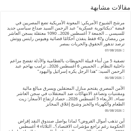
مقالات مشابهة
مرشح الشيوخ الأمريكي: المعونة الأمريكية تضع المصريين في
قبضة “ديكتاتورية عسكرية” عبد الرحمن السيد صداع سياسي جديد
للسيسي .. الجمعة 7 أغسطس 2026.. 1090 معتقلة بسجن العاشر
من رمضان و47 فقط ينفذن أحكامًا قضائية وهيومن رايتس ووتش
ترصد تدهور الحقوق والحريات بمصر
07/08/2026
تصفية 5 من أبناء قبيلة الحويطات بالقطامية والأدلة تفضح مزاعم
داخلية النظام .. الخميس 6 أغسطس 2026.. ترامب يهاجم عبد
الرحمن السيد: “هذا الرجل يكره إسرائيل واليهود”
06/08/2026
الأمن المصري يقتحم منازل المعتقلين ويسرق مبالغ مالية
ومقتنيات وتصاعد الانتهاكات ضد المعتقلات في سجن العاشر
نساء.. الأربعاء 5 أغسطس 2026.. حصاد ارتفاع الأسعار: زيت
الطعام والكهرباء والخبز وشبح إغلاق المخابز
05/08/2026
أين تذهب أموال القروض؟ لماذا يواصل صندوق النقد إقراض
الحكومة رغم تراجع مؤشرات الاقتصاد؟.. الثلاثاء 4 أغسطس