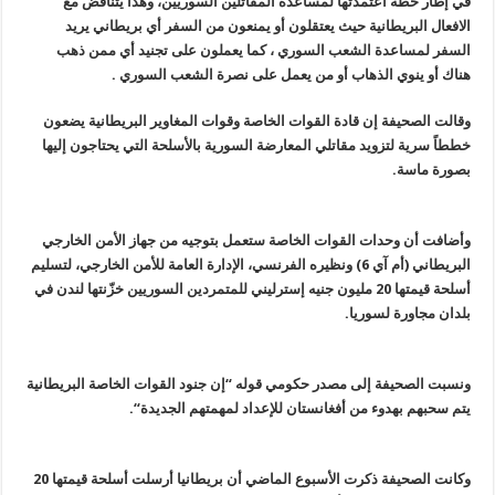
في إطار خطة اعتمدتها لمساعدة المقاتلين السوريين، وهذا يتناقض مع
الافعال البريطانية حيث يعتقلون أو يمنعون من السفر أي بريطاني يريد
السفر لمساعدة الشعب السوري ، كما يعملون على تجنيد أي ممن ذهب
هناك أو ينوي الذهاب أو من يعمل على نصرة الشعب السوري .
وقالت
الصحيفة إن قادة القوات الخاصة وقوات المغاوير البريطانية يضعون
خططاً سرية لتزويد
مقاتلي المعارضة السورية بالأسلحة التي يحتاجون إليها
بصورة ماسة
.
وأضافت أن
وحدات القوات الخاصة ستعمل بتوجيه من جهاز الأمن الخارجي
البريطاني (أم آي 6
)
ونظيره الفرنسي، الإدارة العامة للأمن الخارجي، لتسليم
أسلحة قيمتها 20 مليون جنيه
إسترليني للمتمردين السوريين خزّنتها لندن في
بلدان مجاورة لسوريا
.
ونسبت
الصحيفة إلى مصدر حكومي قوله “إن جنود القوات الخاصة البريطانية
يتم سحبهم بهدوء من
أفغانستان للإعداد لمهمتهم الجديدة
“.
وكانت الصحيفة ذكرت الأسبوع الماضي أن
بريطانيا أرسلت أسلحة قيمتها 20