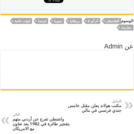
الوسوم
أفغانستان
أم آي 6
بريطانيا
سوريا
فرنسا
قوات خاصة
معارضة
عن Admin
السابق
مكتب هولاند يعلن مقتل خامس
جندي فرنسي في مالي
التالي
واشنطن تفرج عن أردني متهم
بتفجير طائرة في 1982 بعد تعاون
مع الامريكان