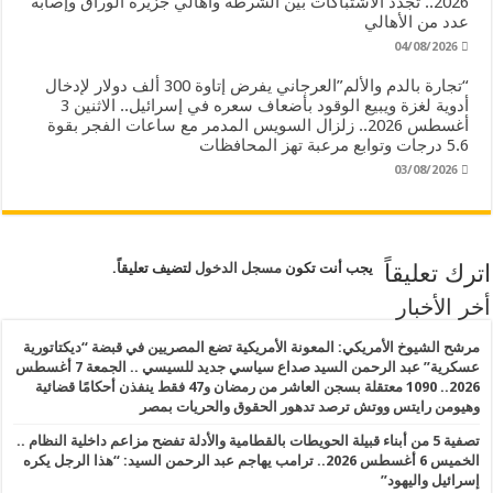
2026.. تجدد الاشتباكات بين الشرطة وأهالي جزيرة الوراق وإصابة
عدد من الأهالي
04/08/2026
“تجارة بالدم والألم”العرجاني يفرض إتاوة 300 ألف دولار لإدخال
أدوية لغزة ويبيع الوقود بأضعاف سعره في إسرائيل.. الاثنين 3
أغسطس 2026.. زلزال السويس المدمر مع ساعات الفجر بقوة
5.6 درجات وتوابع مرعبة تهز المحافظات
03/08/2026
اترك تعليقاً
يجب أنت تكون
مسجل الدخول
لتضيف تعليقاً.
أخر الأخبار
مرشح الشيوخ الأمريكي: المعونة الأمريكية تضع المصريين في قبضة “ديكتاتورية
عسكرية” عبد الرحمن السيد صداع سياسي جديد للسيسي .. الجمعة 7 أغسطس
2026.. 1090 معتقلة بسجن العاشر من رمضان و47 فقط ينفذن أحكامًا قضائية
وهيومن رايتس ووتش ترصد تدهور الحقوق والحريات بمصر
تصفية 5 من أبناء قبيلة الحويطات بالقطامية والأدلة تفضح مزاعم داخلية النظام ..
الخميس 6 أغسطس 2026.. ترامب يهاجم عبد الرحمن السيد: “هذا الرجل يكره
إسرائيل واليهود”