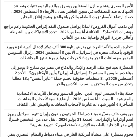
الأمن المصري يقتحم منازل المعتقلين ويسرق مبالغ مالية ومقتنيات وتصاعد
الانتهاكات ضد المعتقلات في سجن العاشر نساء.. الأربعاء 5 أغسطس 2026..
حصاد ارتفاع الأسعار: زيت الطعام والكهرباء والخبز وشبح إغلاق المخابز
أين تذهب أموال القروض؟ لماذا يواصل صندوق النقد إقراض الحكومة رغم تراجع
مؤشرات الاقتصاد؟.. الثلاثاء 4 أغسطس 2026.. تجدد الاشتباكات بين الشرطة
وأهالي جزيرة الوراق وإصابة عدد من الأهالي
“تجارة بالدم والألم”العرجاني يفرض إتاوة 300 ألف دولار لإدخال أدوية لغزة ويبيع
الوقود بأضعاف سعره في إسرائيل.. الاثنين 3 أغسطس 2026.. زلزال السويس
المدمر مع ساعات الفجر بقوة 5.6 درجات وتوابع مرعبة تهز المحافظات
المسيّرة تعيد فتح ملف الرصد والإنذار والدفاع في مصر من مدارج 5 يونيو إلى
ميناء دمياط ومن المستفيد؟ إسرائيل أم إيران؟ وأين الأوكتاجون؟.. الأحد 2
أغسطس 2026م.. 8 منظمات حقوقية تختتم حملة “عايز أتنفس” بـ13 مطلبا
وتحذر من موت المحتجزين بسبب التكدس والحر
حملة بقاء السيسي ليوم الدين: تجاوز للدستور وتجاهل للأزمات الاقتصادية
والمعيشية.. السبت 1 أغسطس 2026.. أوضاع قاسية لأصحاب المعاشات
المتأخرة 6 أشهر شهادات مُحْزِنة لأصحاب المعاشات والعيش على الكفاف
من يقف خلف مسيّرة ميناء دمياط؟ الحوثيون ينفون وإيران تتهم اسرائيل وبروز
اسم أوكرانيا والإمارات.. الجمعة 31 يوليو 2026.. نقل عدد من المختفين قسريًّا
إلى مقر الداخلية بالعاصمة الإدارية لاستخدامهم كـ “دروع بشرية”
هجوم بمسيّرة على منشأة أمريكية للغاز في ميناء دمياط والنظام المصري ينفي