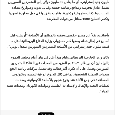
مليون جنيه إسترليني، أي ما يعادل 30 مليون دولار،
إلى المتمردين السوريين
تشمل بنادق هجومية ومدافع رشاشة خفيفة وقنابل يدوية وصواريخ
مضادة
للدبابات وقاذفات صاروخية وذخيرة، وقامت بتخزينها في دول مجاورة لسوريا
وتكفي
لتسليح 1000 مقاتل من قوات المعارضة
.
وأضافت، نقلاً عن مصدر حكومي وصفته
بالمطلع، أن الأسلحة “أُرسلت قبل
أسابيع في إطار خطة وضعها كبار مسؤولي وزارة
الدفاع البريطانية لنقل ما
قيمته مليون جنيه إسترليني من الأسلحة للمتمردين
السوريين بمعدل يومي
“.
وكان وزير الخارجية البريطاني وليام هيغ أعلن في بيان
أمام مجلس العموم
(البرلمان) أن بريطانيا “ستقدم المزيد من المعدات غير الفتاكة
للمتمردين
السوريين وتعمل على أن تكون أكثر فعالية وقد تشمل مركبات رباعية الدفع
ومعدات للحماية الشخصية، بما في ذلك الدروع الواقية للجسد، وتكنولوجيا
للمساعدة في
جمع الأدلة عند وقوع هجوم بالأسلحة الكيميائية، ومعدات
لعمليات البحث والإنقاذ،
والإمدادات الطبيبة، ومولدات الكهرباء، ومعدات تنقية
المياه
“.