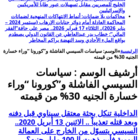
الخليج للمصريين مقابل تسهيلات عبور طابا للأمريكيين
والإسرائيليين
محاكمات بلا ضمانات: أنماط الانتهاكات المنهجية لضمانات
المحاكمة العادلة أمام دوائر جنايات الإرهاب (سبتمبر 2024 –
يناير 2026).. الثلاثاء 17 فبراير 2026.. مصر على حافة”الفقر
المائي”: خطاب بدر عبدالعاطي عن القانون الدولي يصطدم
بواقع الملء الأحادي وسد النهضة يراكم المخاطر
الرئيسية
»
الوسم:
سياسات السيسي الفاشلة و”كورونا “وراء خسارة
الجنيه 30% من قيمته
أرشيف الوسم :
سياسات
السيسي الفاشلة و”كورونا “وراء
خسارة الجنيه 30% من قيمته
الداخلية تنكل بجثة معتقل سيناوي قبل دفنه
وبعد قتله تعذيباً .. الاثنين 13 أبريل 2020..
السيسي يتسوّل من الخارج على العمالة
اليومية فأين ذهبت الـ100 مليار جنيه؟