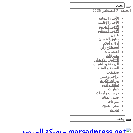
الجمعة , 7 أغسطس 2026
الأخبار الدولية
الأخبار الإقليمة
الأخبار العربية
الأخبار المحلية
عاجل
حقوق الانسان
أراء و أقلام
أستطلاع رأي
اعتصامات
متفرقات
التداوي بالاعشاب
الرياضة و الشباب
الصحة و الغذاء
تحقيقات
تراجم و سير
تيارات فكرية
ثقافة و أدب
حوارات
درسات و أبحاث
صدى المنابر
منوعات
نبض الفتوى
ندوات