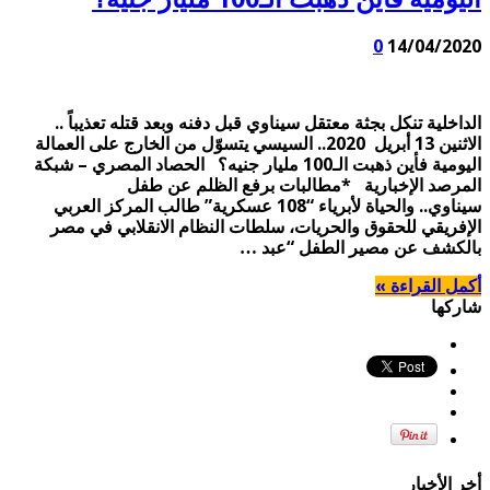
0
14/04/2020
الداخلية تنكل بجثة معتقل سيناوي قبل دفنه وبعد قتله تعذيباً ..
الاثنين 13 أبريل 2020.. السيسي يتسوّل من الخارج على العمالة
اليومية فأين ذهبت الـ100 مليار جنيه؟ الحصاد المصري – شبكة
المرصد الإخبارية *مطالبات برفع الظلم عن طفل
سيناوي.. والحياة لأبرياء “108 عسكرية” طالب المركز العربي
الإفريقي للحقوق والحريات، سلطات النظام الانقلابي في مصر
بالكشف عن مصير الطفل “عبد …
أكمل القراءة »
شاركها
أخر الأخبار