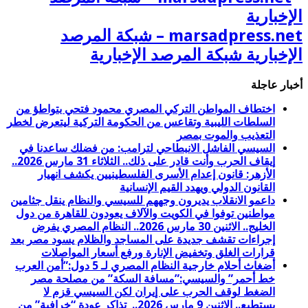
marsadpress.net – شبكة المرصد
الإخبارية شبكة المرصد الإخبارية
أخبار عاجلة
اختطاف المواطن التركي المصري محمود فتحي بتواطؤ من
السلطات الليبية وتقاعس من الحكومة التركية ليتعرض لخطر
التعذيب والموت بمصر
السيسي الفاشل الانبطاحي لترامب: من فضلك ساعدنا في
إيقاف الحرب وأنت قادر على ذلك.. الثلاثاء 31 مارس 2026..
الأزهر: قانون إعدام الأسرى الفلسطينيين يكشف انهيار
القانون الدولي ويهدد القيم الإنسانية
داعمو الانقلاب يديرون وجههم للسيسي والنظام ينقل جثامين
مواطنين توفوا في الكويت والآلاف يعودون للقاهرة من دول
الخليج.. الاثنين 30 مارس 2026.. النظام المصري يفرض
إجراءات تقشف جديدة على المساجد والظلام يسود مصر بعد
قرارات الغلق وتخفيض الإنارة ورفع أسعار المواصلات
أضغاث أحلام خارجية النظام المصري لـ 5 دول:”أمن العرب
خط أحمر” والسيسي:”مسافة السكة” من مصلحة مصر
الضغط لوقف الحرب على إيران لكن السيسي قزم لا
يستطيع.. الاثنين 9 مارس 2026.. تذاكر عودة “خرافية” من