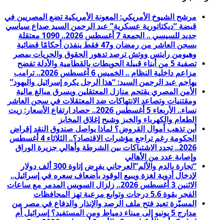
مرشح الشيوخ الأمريكي: المعونة الأمريكية تضع المصريين في
قبضة “ديكتاتورية عسكرية” عبد الرحمن السيد صداع سياسي
جديد للسيسي .. الجمعة 7 أغسطس 2026.. 1090 معتقلة
بسجن العاشر من رمضان و47 فقط ينفذن أحكامًا قضائية
وهيومن رايتس ووتش ترصد تدهور الحقوق والحريات بمصر
تصفية 5 من أبناء قبيلة الحويطات بالقطامية والأدلة تفضح
مزاعم داخلية النظام .. الخميس 6 أغسطس 2026.. ترامب
يهاجم عبد الرحمن السيد: “هذا الرجل يكره إسرائيل واليهود”
الأمن المصري يقتحم منازل المعتقلين ويسرق مبالغ مالية
ومقتنيات وتصاعد الانتهاكات ضد المعتقلات في سجن العاشر
نساء.. الأربعاء 5 أغسطس 2026.. حصاد ارتفاع الأسعار: زيت
الطعام والكهرباء والخبز وشبح إغلاق المخابز
أين تذهب أموال القروض؟ لماذا يواصل صندوق النقد إقراض
الحكومة رغم تراجع مؤشرات الاقتصاد؟.. الثلاثاء 4 أغسطس
2026.. تجدد الاشتباكات بين الشرطة وأهالي جزيرة الوراق
وإصابة عدد من الأهالي
“تجارة بالدم والألم”العرجاني يفرض إتاوة 300 ألف دولار
لإدخال أدوية لغزة ويبيع الوقود بأضعاف سعره في إسرائيل..
الاثنين 3 أغسطس 2026.. زلزال السويس المدمر مع ساعات
الفجر بقوة 5.6 درجات وتوابع مرعبة تهز المحافظات
المسيّرة تعيد فتح ملف الرصد والإنذار والدفاع في مصر من
مدارج 5 يونيو إلى ميناء دمياط ومن المستفيد؟ إسرائيل أم