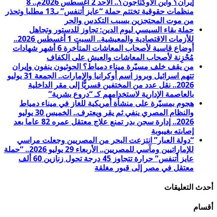
إيران؟ وأين الأوكتاجون؟.. الأحد 2 أغسطس 2026م.. 8
منظمات حقوقية تختتم حملة “عايز أتنفس” بـ13 مطلبا وتحذر
من موت المحتجزين بسبب التكدس والحر
حملة بقاء السيسي ليوم الدين: تجاوز للدستور وتجاهل
للأزمات الاقتصادية والمعيشية.. السبت 1 أغسطس 2026..
أوضاع قاسية لأصحاب المعاشات المتأخرة 6 أشهر شهادات
مُحْزِنة لأصحاب المعاشات والعيش على الكفاف
من يقف خلف مسيّرة ميناء دمياط؟ الحوثيون ينفون وإيران
تتهم اسرائيل وبروز اسم أوكرانيا والإمارات.. الجمعة 31 يوليو
2026.. نقل عدد من المختفين قسريًّا إلى مقر الداخلية
بالعاصمة الإدارية لاستخدامهم كـ “دروع بشرية”
هجوم بمسيّرة على منشأة أمريكية للغاز في ميناء دمياط
والنظام المصري ينفي ثم يقر ويعترف.. الخميس 30 يوليو
2026.. إدارة سجن بدر تمنع علاج معتقل عمره 82 عاما بعد
إصابته بغيبوبة
“دولة العبار” انتزعت البحر من المصريين وجعلت مراسي
للإماراتيين ومآسي للمصريين.. الأربعاء 29 يوليو 2026.. “حملة
عايز أتنفس” حرارة تتجاوز 45 درجة تحول زنازين 60 ألف
معتقل في مصر إلى قبور مغلقة
أحدث التعليقات
أقسام