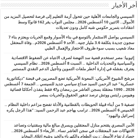
أخر الأخبار
السيسي والجامعات الأهلية حين تتحول أزمة التعليم إلى فرصة لتحصيل المزيد من
الأموال.. الاثنين 10 أغسطس 2026.. مجلس النواب يقر 162 قانونًا وسط
انتقادات بتمرير حكومي شبه كامل ودون تعديلات
السيسي يواصل الاستثمار بالتوسع في بناء الأسوار وقمع الحريات ويعتزم بناء 7
سجون جديدة بتكلفة 3.6 مليار جنيه.. الأحد 9 أغسطس 2026م.. وفاة المعتقل
معاذ شعيب بسبب سوء ظروف الاحتجاز والإهمال الطبي
إثيوبيا: مصر تستخدم قضية سد النهضة لصرف الانتباه عن الضغوط الاقتصادية
والسياسية والتحديات الداخلية .. السبت 8 أغسطس 2026.. نظام السيسي
يعترف بفشله في إدارة أخطر ملفات التموين وتأجيل الدعم النقدي المستمر
مرشح الشيوخ الأمريكي: المعونة الأمريكية تضع المصريين في قبضة “ديكتاتورية
عسكرية” عبد الرحمن السيد صداع سياسي جديد للسيسي .. الجمعة 7 أغسطس
2026.. 1090 معتقلة بسجن العاشر من رمضان و47 فقط ينفذن أحكامًا قضائية
وهيومن رايتس ووتش ترصد تدهور الحقوق والحريات بمصر
تصفية 5 من أبناء قبيلة الحويطات بالقطامية والأدلة تفضح مزاعم داخلية النظام ..
الخميس 6 أغسطس 2026.. ترامب يهاجم عبد الرحمن السيد: “هذا الرجل يكره
إسرائيل واليهود”
الأمن المصري يقتحم منازل المعتقلين ويسرق مبالغ مالية ومقتنيات وتصاعد
الانتهاكات ضد المعتقلات في سجن العاشر نساء.. الأربعاء 5 أغسطس 2026..
حصاد ارتفاع الأسعار: زيت الطعام والكهرباء والخبز وشبح إغلاق المخابز