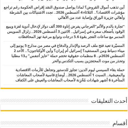
أين تذهب أموال القروض؟ لماذا يواصل صندوق النقد إقراض الحكومة رغم تراجع
مؤشرات الاقتصاد؟.. الثلاثاء 4 أغسطس 2026.. تجدد الاشتباكات بين الشرطة
وأهالي جزيرة الوراق وإصابة عدد من الأهالي
“تجارة بالدم والألم”العرجاني يفرض إتاوة 300 ألف دولار لإدخال أدوية لغزة ويبيع
الوقود بأضعاف سعره في إسرائيل.. الاثنين 3 أغسطس 2026.. زلزال السويس
المدمر مع ساعات الفجر بقوة 5.6 درجات وتوابع مرعبة تهز المحافظات
المسيّرة تعيد فتح ملف الرصد والإنذار والدفاع في مصر من مدارج 5 يونيو إلى
ميناء دمياط ومن المستفيد؟ إسرائيل أم إيران؟ وأين الأوكتاجون؟.. الأحد 2
أغسطس 2026م.. 8 منظمات حقوقية تختتم حملة “عايز أتنفس” بـ13 مطلبا
وتحذر من موت المحتجزين بسبب التكدس والحر
حملة بقاء السيسي ليوم الدين: تجاوز للدستور وتجاهل للأزمات الاقتصادية
والمعيشية.. السبت 1 أغسطس 2026.. أوضاع قاسية لأصحاب المعاشات
المتأخرة 6 أشهر شهادات مُحْزِنة لأصحاب المعاشات والعيش على الكفاف
أحدث التعليقات
أقسام