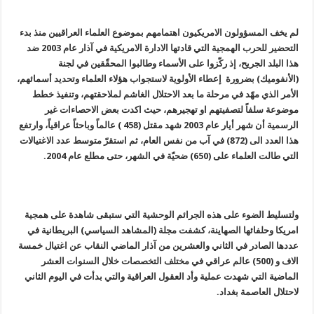
لم يخف المسؤولون الامريكيون اهتمامهم بموضوع العلماء العراقيين منذ بدء
التحضير للحرب الهمجية التي قادتها الادارة الامريكية في آذار عام 2003 ضد
هذا البلد الجريح،
إذ ركّزوا على الأسماء وطالبوا المحقّقين في لجنة
(الأنفوميك) بضرورة إعطاء الأولوية لاستجواب هؤلاء العلماء وتحديد أسمائهم،
الأمر الذي مهّد في مرحلة ما بعد الاحتلال الغاشم لملاحقتهم، وتنفيذ خطط
موضوعة سلفاً لتصفيتهم او تهجيرهم، حيث اكدت بعض الاحصاءات غير
الرسمية أن شهر أيار عام 2003 شهد مقتل (458 ) عالماً وباحثاً عراقياً، وارتفع
هذا العدد الى (872) في آب من نفس العام، ثم استقرّ متوسط عدد الاغتيالات
التي طالت العلماء على (650) ضحيّة في الشهر، حتى مطلع عام 2004.
ولتسليط الضوء على هذه الجرائم الوحشية التي ستبقى شاهدة على همجية
امريكا وحلفائها الصهاينة، كشفت مجلة (المشاهد السياسي) البريطانية في
عددها الصادر في الثاني والعشرين من آذار الماضي النقاب عن اغتيال خمسة
الاف و (500) عالم عراقي في مختلف التخصصات خلال السنوات العشر
الماضية التي شهدت عملية وأد العقول العراقية والتي بدأت في اليوم الثاني
لاحتلال العاصمة بغداد.