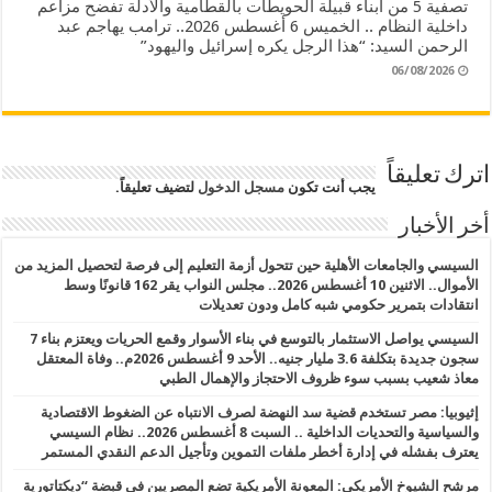
تصفية 5 من أبناء قبيلة الحويطات بالقطامية والأدلة تفضح مزاعم
داخلية النظام .. الخميس 6 أغسطس 2026.. ترامب يهاجم عبد
الرحمن السيد: “هذا الرجل يكره إسرائيل واليهود”
06/08/2026
اترك تعليقاً
يجب أنت تكون
مسجل الدخول
لتضيف تعليقاً.
أخر الأخبار
السيسي والجامعات الأهلية حين تتحول أزمة التعليم إلى فرصة لتحصيل المزيد من
الأموال.. الاثنين 10 أغسطس 2026.. مجلس النواب يقر 162 قانونًا وسط
انتقادات بتمرير حكومي شبه كامل ودون تعديلات
السيسي يواصل الاستثمار بالتوسع في بناء الأسوار وقمع الحريات ويعتزم بناء 7
سجون جديدة بتكلفة 3.6 مليار جنيه.. الأحد 9 أغسطس 2026م.. وفاة المعتقل
معاذ شعيب بسبب سوء ظروف الاحتجاز والإهمال الطبي
إثيوبيا: مصر تستخدم قضية سد النهضة لصرف الانتباه عن الضغوط الاقتصادية
والسياسية والتحديات الداخلية .. السبت 8 أغسطس 2026.. نظام السيسي
يعترف بفشله في إدارة أخطر ملفات التموين وتأجيل الدعم النقدي المستمر
مرشح الشيوخ الأمريكي: المعونة الأمريكية تضع المصريين في قبضة “ديكتاتورية