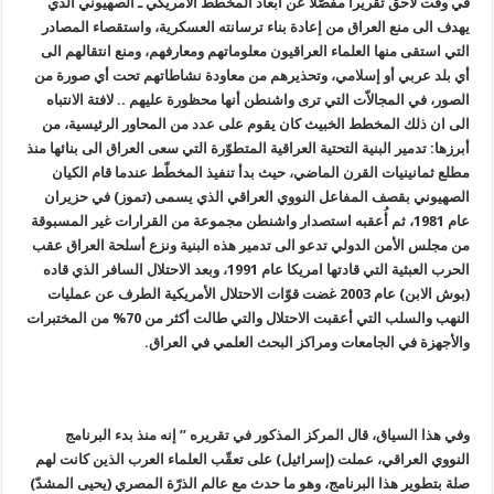
في وقت لاحق تقريراً مفصّلاً عن أبعاد المخطط الأمريكي ـ الصهيوني الذي
يهدف الى منع العراق من إعادة بناء ترسانته العسكرية، واستقصاء المصادر
التي استقى منها العلماء العراقيون معلوماتهم ومعارفهم، ومنع انتقالهم الى
أي بلد عربي أو إسلامي، وتحذيرهم من معاودة نشاطاتهم تحت أي صورة من
الصور، في المجالاّت التي ترى واشنطن أنها محظورة عليهم .. لافتة الانتباه
الى ان ذلك المخطط الخبيث كان يقوم على عدد من المحاور الرئيسية، من
أبرزها: تدمير البنية التحتية العراقية المتطوّرة التي سعى العراق الى بنائها منذ
مطلع ثمانينيات القرن الماضي، حيث بدأ تنفيذ المخطّط عندما قام الكيان
الصهيوني بقصف المفاعل النووي العراقي الذي يسمى (تموز) في حزيران
عام 1981، ثم أُعقبه استصدار واشنطن مجموعة من القرارات غير المسبوقة
من مجلس الأمن الدولي تدعو الى تدمير هذه البنية ونزع أسلحة العراق عقب
الحرب العبثية التي قادتها امريكا عام 1991، وبعد الاحتلال السافر الذي قاده
(بوش الابن) عام 2003 غضت قوّات الاحتلال الأمريكية الطرف عن عمليات
النهب والسلب التي أعقبت الاحتلال والتي طالت أكثر من 70% من المختبرات
والأجهزة في الجامعات ومراكز البحث العلمي في العراق.
وفي هذا السياق، قال المركز المذكور في تقريره ” إنه منذ بدء البرنامج
النووي العراقي، عملت (إسرائيل) على تعقّب العلماء العرب الذين كانت لهم
صلة بتطوير هذا البرنامج، وهو ما حدث مع عالم الذرّة المصري (يحيى المشدّ)