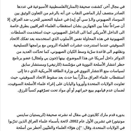
في مجال آخر، كشفت صحيفة (المنار)الفلسطينية الأسبوعية في عددها
الصادر منتصف أيار الماضي النقاب عن أنه بالرغم من التعاون الوثيق بين
الموساد الصهيوني والـ( سي آي إيه) في عملية التحضير للحرب ضد العراق، إلا
أن صراعاً نشأ بين الجهازين بشان استقطاب العلماء العراقيين بطرق خاصة
الى الداخل الأمريكي كما الى الداخل الصهيوني، حيث استخدمت السلطات
الصهيونية في هذه المحاولة نفس الأسلوب الذي استخدمته بعد تفكك الاتحاد
السوفيتي عندما استدرجت عشرات العلماء الروس مع برامجها التسليحية
ونقلتهم الى قاعدة سرّية وسط الكيان الصهيوني، كما تحدّثت العديد من
الدوائر داخل أمريكا عن هذا الموضوع، بينها (جون بي ولفثال) عضو برنامج
حظر انتشار الأسلحة النووية في مؤسّسة (كارنيغي) ومستشار سابق
لسياسات منع الانتشار النووي في وزارة الطاقة الأمريكية الذي دعا إلى
استقطاب علماء العراق مذكّراً بما حدث بعد سقوط الاتحاد السوفيتي، حيث
تعاونت الولايات المتحدة وأوروبا واليابان على إغراء علماء الأسلحة السوفيت،
لضمان عدم قيامهم ببيع خبراتهم أو أي مواد تحت تصرّفهم كسباً للرزق.
بدوره قدم مارك كلايتون في مقال له نشرته صحيفة (كريستيان ساينس
مونيتور) في تشرين الأول عام 2002، لائحة بأسماء علماء العراق الذين تدرّبوا
في الولايات المتحدة، وقال: “إن هؤلاء العلماء والفنّيين أخطر من أسلحة