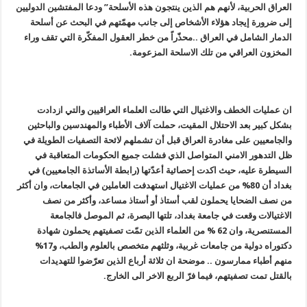
العراق الحربية، لأنهم هم الذين ينتجون هذه الأسلحة” ودعا المفتشين الدوليين
إلى ضرورة إيجاد هؤلاء الأشخاص إلى جانب مهمّتهم في البحث عن أسلحة
الدمار الشامل في العراق ..محذّراً من خطر العقول المفكّرة التي تقف وراء
المخزون العراقي من تلك الاسلحة المزعومة.
ان عمليات الخطف والاغتيال التي طالت العلماء العراقيين والتي ازدادت
بشكل كبير بعد الاحتلال المقيت، حملت آلاف الأطباء والمهندسين والباحثين
والجامعيين على مغادرة العراق قبل أن تشملهم لائحة التصفيات الطويلة في
ظل التدهور الامني المتواصل الذي فشلت جميع الحكومات المتعاقبة في
السيطرة عليه، حيث اكدت إحصائية أعدّتها (رابطة الأساتذة الجامعيين) في
بغداد أن 80% من عمليات الاغتيال استهدفت العاملين في الجامعات، وان أكثر
من نصف الضحايا يحملون لقب أستاذ أو أستاذ مساعد، وأكثر من نصف
الاغتيالات وقعت في جامعة بغداد، تلتها البصرة، ثم الموصل فالجامعة
المستنصرية، وان 62 % من العلماء الذين تمّت تصفيتهم يحملون شهادة
دكتوراه دولية من جامعات غربية، وثلثهم متخصص بالعلوم والطب، و17%
منهم أطباء ممارسون .. موضحة ان ثلاثة أرباع الذين تعرّضوا للتهديدات
بالقتل تمت تصفيتهم، فيما فرّ الربع الاخر الى الخارج.