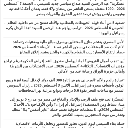
عسكرية” عبد الرحمن السيد صداع سياسي جديد للسيسي .. الجمعة 7 أغسطس
2026.. 1090 معتقلة بسجن العاشر من رمضان و47 فقط ينفذن أحكامًا قضائية
وهيومن رايتس ووتش ترصد تدهور الحقوق والحريات بمصر
تصفية 5 من أبناء قبيلة الحويطات بالقطامية والأدلة تفضح مزاعم داخلية النظام ..
الخميس 6 أغسطس 2026.. ترامب يهاجم عبد الرحمن السيد: “هذا الرجل يكره
إسرائيل واليهود”
الأمن المصري يقتحم منازل المعتقلين ويسرق مبالغ مالية ومقتنيات وتصاعد
الانتهاكات ضد المعتقلات في سجن العاشر نساء.. الأربعاء 5 أغسطس 2026..
حصاد ارتفاع الأسعار: زيت الطعام والكهرباء والخبز وشبح إغلاق المخابز
أين تذهب أموال القروض؟ لماذا يواصل صندوق النقد إقراض الحكومة رغم تراجع
مؤشرات الاقتصاد؟.. الثلاثاء 4 أغسطس 2026.. تجدد الاشتباكات بين الشرطة
وأهالي جزيرة الوراق وإصابة عدد من الأهالي
“تجارة بالدم والألم”العرجاني يفرض إتاوة 300 ألف دولار لإدخال أدوية لغزة ويبيع
الوقود بأضعاف سعره في إسرائيل.. الاثنين 3 أغسطس 2026.. زلزال السويس
المدمر مع ساعات الفجر بقوة 5.6 درجات وتوابع مرعبة تهز المحافظات
المسيّرة تعيد فتح ملف الرصد والإنذار والدفاع في مصر من مدارج 5 يونيو إلى
ميناء دمياط ومن المستفيد؟ إسرائيل أم إيران؟ وأين الأوكتاجون؟.. الأحد 2
أغسطس 2026م.. 8 منظمات حقوقية تختتم حملة “عايز أتنفس” بـ13 مطلبا
وتحذر من موت المحتجزين بسبب التكدس والحر
حملة بقاء السيسي ليوم الدين: تجاوز للدستور وتجاهل للأزمات الاقتصادية