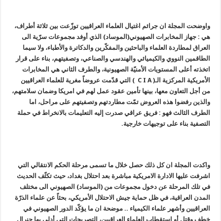
واوضحت المجلة ان جرائم اغتيال العلماء العراقيين توزّعت بين ثلاثة أطراف،
هي : جهاز المخابرات الصهيوني(الموساد) الذي أوفد مجموعات سرّية الى
العراق لمطاردة العلماء والباحثين والمفكّرين والدكاترة والأطباء، ولا سيما
الطاقمين النووي والكيميائي والهندسي والصناعي، وتصفيتهم، بناء على قرار
اتخذته أعلى المستويات الأمنيّة الصهيونية، والطرف الثاني هي المخابرات
الأمريكية المركزية الـ(
C I A
) التي قدّمت عروضاً مغرية للعلماء العراقيين
من أجل التعاون معها، بينها تأمين عقود عمل لهم في امريكا وضمان سلامتهم،
والذين رفضوا هذه العروض تمّت مطاردتهم وتصفيتهم على مراحل، اما
الطرف الثالث فهو : فريق عراقي صدرت إليه التعليمات بالانخراط في حملة
التصفية بناء على توجيهات خارجية.
واكدت المجلة ان كل ذلك حصل خلال ما تسمى مرحلة الحكم الانتقالي التي
اشرفت عليها الادارة الامريكية مباشرة بعد احتلال بغداد، حيث تكثّف الحديث
في تلك المرحلة عن دخول مجموعات من (الموساد) الصهيوني الى مختلف
المدن العراقية، في ظل حماية جيش الاحتلال الأمريكي، بحثاً عن علماء الذرّة
العراقيين وأشهر علماء الكيمياء .. موضحة ان ما يؤكّد الدور الصهيوني في
خطف وقتل أو استقطاب العلماء العراقيين، التصريحات التي أدلى بها جنرال