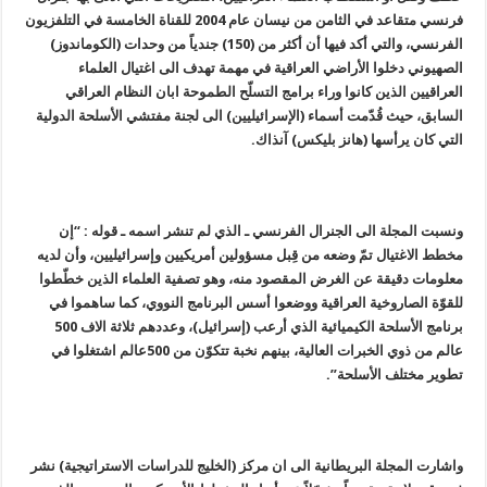
فرنسي متقاعد في الثامن من نيسان عام 2004 للقناة الخامسة في التلفزيون
الفرنسي، والتي أكد فيها أن أكثر من (150) جندياً من وحدات (الكوماندوز)
الصهيوني دخلوا الأراضي العراقية في مهمة تهدف الى اغتيال العلماء
العراقيين الذين كانوا وراء برامج التسلّح الطموحة ابان النظام العراقي
السابق، حيث قُدّمت أسماء (الإسرائيليين) الى لجنة مفتشي الأسلحة الدولية
التي كان يرأسها (هانز بليكس) آنذاك.
ونسبت المجلة الى الجنرال الفرنسي ـ الذي لم تنشر اسمه ـ قوله : “إن
مخطط الاغتيال تمّ وضعه من قِبل مسؤولين أمريكيين وإسرائيليين، وأن لديه
معلومات دقيقة عن الغرض المقصود منه، وهو تصفية العلماء الذين خطّطوا
للقوّة الصاروخية العراقية ووضعوا أسس البرنامج النووي، كما ساهموا في
برنامج الأسلحة الكيميائية الذي أرعب (إسرائيل)، وعددهم ثلاثة الاف 500
عالم من ذوي الخبرات العالية، بينهم نخبة تتكوّن من 500عالم اشتغلوا في
تطوير مختلف الأسلحة”.
واشارت المجلة البريطانية الى ان مركز (الخليج للدراسات الاستراتيجية) نشر