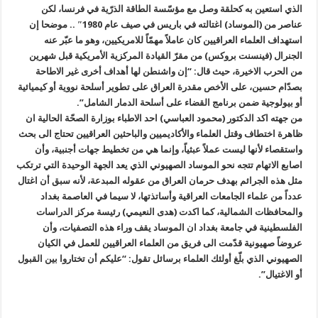
الذي استعين به كحلقة وصل مع مؤسّسة الطاقة الذرّية في فرنسا، لكن
عناصر من (الموساد) اغتالته في باريس في صيف عام 1980″ .. موضحا إن
استهداف العلماء العراقيين كان عاملاً مهمّاً للامريكيين، وهو ما عبّر عنه
الجنرال (فينسنت بروكس) من مقرّ القيادة المركزية الأمريكية قبل شهرين
من الحرب الاخيرة، حيث قال: “إن واشنطن لها أهداف أخرى غير الاطاحة
بصدّام حسين، على الأخص مقدرة العراق على تطوير أسلحة نووية أو كيميائية
أو بيولوجية ضمن برنامج القضاء على أسلحة الدمار الشامل”.
من جهته اكد الدكتور (محمود العباسي) احد الاطباء بوزارة الصحّة الحالية ان
ظاهرة اختطاف وقتل العلماء والأكاديميين والباحثين العراقيين تحتاج الى بحث
واستقصاء لأنها ليست عملاً عبثياً، وإنما هي من تخطيط جهات أجنبية، وأن
اصابع الاتهام تتجه نحو الموساد الصهيوني الذي يعد الجهة الوحيدة التي ترتكب
مثل هذه الجرائم بهدف حرمان العراق من عقوله المبدعة، لأنه سبق أن اغتال
عدداً من علماء الجامعات العراقية وأساتذتها، لا سيما في العاصمة بغداد
والمحافظات الشمالية، كما اكدت (هدى النعيمي) رئيسة مركز الدراسات
الفلسطينية في جامعة بغداد ان الموساد يقف وراء هذه التصفيات، وأن
عروضاً صهيونية قدّمت الى فريق من العلماء العراقيين للعمل في الكيان
الصهيوني الذي بلّغ أولئك العلماء برسائل تقول: “عليكم أن تختاروا بين القبول
أو الاغتيال”.