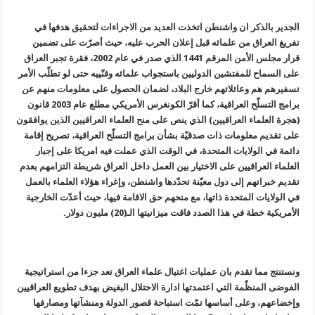
الجدير بالذكر ان واشنطن اتخذت العديد من الاجراءات لتحقيق هدفها في
تفريغ العراق من علمائه قبل إعلان الحرب عليه، حيث أصرّت على تضمين
قرار مجلس الأمن المرقم 1441 الذي صدر في عام 2002، فقرة تجبر العراق
على السماح للمفتشين الدوليين باستجواب علمائه وفنّييه حتى لو تطلّب الأمر
تسفيرهم هم وعائلاتهم خارج البلاد، لضمان الحصول على معلومات منهم عن
برامج التسلّح العراقية، كما أقرّ الكونغرس الأمريكي مطلع عام 2003 قانون
(هجرة العلماء العراقيين) الذي ينص على منح العلماء العراقيين الذين يوافقون
على تقديم معلومات ذات صدقيّة بشأن برامج التسلّح العراقية، تصريح إقامة
دائمة في الولايات المتحدة، في الوقت الذي عملت فيه امريكا على إجبار
العلماء العراقيين على الاختيار بين العمل داخل العراق شريطة التزامهم بعدم
تقديم خبراتهم إلى دول معيّنة تحدّدها واشنطن، وإغراء هؤلاء العلماء بالعمل
في الولايات المتحدة ذاتها، مع منحهم حق الاقامة فيها، حيث أعدّت الخارجية
الأمريكية خطة في هذا الصدد فاقت ميزانيتها الـ(20) مليون دولار.
ونستنتج مما تقدم بان عمليات اغتيال علماء العراق تعد جزءا من استراتيجية
الفوضى المنظّمة التي اعتمدتها ادارة الاحتلال البغيض بهدف تطويع العراقيين
وإخضاعهم، وعلى أساسها تمّت استباحة قصور الدولة ومنشآتها ومصارفها