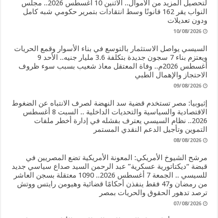
لتحصيل المزيد من الأموال.. الاثنين 10 أغسطس 2026.. مجلس
النواب يقر 162 قانونًا وسط انتقادات بتمرير حكومي شبه كامل
ودون تعديلات
10/08/2026
السيسي يواصل الاستثمار بالتوسع في بناء الأسوار وقمع الحريات
ويعتزم بناء 7 سجون جديدة بتكلفة 3.6 مليار جنيه.. الأحد 9
أغسطس 2026م.. وفاة المعتقل معاذ شعيب بسبب سوء ظروف
الاحتجاز والإهمال الطبي
09/08/2026
إثيوبيا: مصر تستخدم قضية سد النهضة لصرف الانتباه عن الضغوط
الاقتصادية والسياسية والتحديات الداخلية .. السبت 8 أغسطس
2026.. نظام السيسي يعترف بفشله في إدارة أخطر ملفات
التموين وتأجيل الدعم النقدي المستمر
08/08/2026
مرشح الشيوخ الأمريكي: المعونة الأمريكية تضع المصريين في
قبضة “ديكتاتورية عسكرية” عبد الرحمن السيد صداع سياسي جديد
للسيسي .. الجمعة 7 أغسطس 2026.. 1090 معتقلة بسجن العاشر
من رمضان و47 فقط ينفذن أحكامًا قضائية وهيومن رايتس ووتش
ترصد تدهور الحقوق والحريات بمصر
07/08/2026