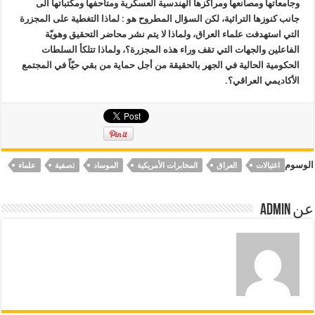
وجامعاتها ومصانعها ومراكزها الهندسية العسكرية ومتاحفها ومكتباتها الى
جانب كنوزها التراثية، لكن السؤال المطروح هو : لماذا التغطية على المجزرة
التي استهدفت علماء العراق، ولماذا لا يتم نشر محاضر التحقيق وهويّة
الفاعلين والجهات التي تقف وراء هذه المجزرة؟، ولماذا تتلكأ السلطات
الحكومية الحالية في الجهر بالحقيقة من أجل حماية من بقي حيّاً في المجتمع
الأكاديمي العراقي؟.
الوسوم
اغتيالات
العراق
المخابرات الأمريكية
الموساد
تصفية
علماء
عن Admin