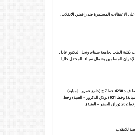
على الاعتقالات المستمرة ضد رافضي الانقلاب.
بكلية الطب بجامعة سيناء، ونجل الدكتور عادل
خوان المسلمين بشمال سيناء، المعتقل حاليا
أشعل مجهولون النار في 7 أتوبيسات تابعة للنقل العام بالقاهرة، أرقام ط ف د 4230 خط 7 ج (جامع عمرو – إمبابة)
وأتوبيس رقم 8502 (سوق العبور – إمبابة) وخط 166 (بوﻻق الدكرور – إمبابة) وخط 921 (بوﻻق الدكرور – العتبة) وخط
ضة للانقلاب