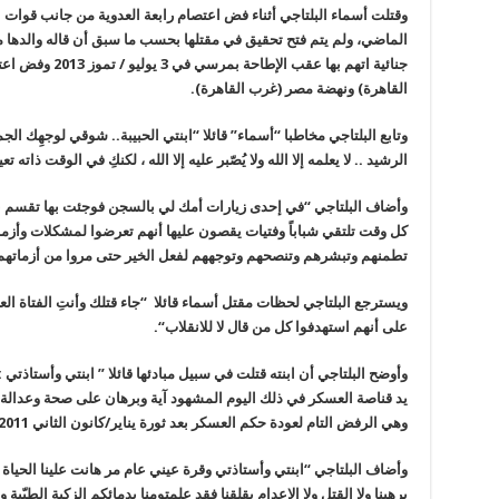
الماضي، ولم يتم فتح تحقيق في مقتلها بحسب ما سبق أن قاله والدها 
جنائية اتهم بها عق
القاهرة) ونهضة مصر (غرب القاهرة
).
وتابع البلتاجي مخاطبا “أسماء” قائلا “ابنتي الحبيبة.. شوقي لوجهِك ال
الرشيد .. لا يعلمه إلا الله ولا يُصّبر عليه إلا الله ، لكنكِ في الوقت ذاته تع
وأضاف البلتاجي “في إحدى زيارات أمك لي بالسجن فوجئت بها تقسم بال
كل وقت تلتقي شباباً وفتيات يقصون عليها أنهم تعرضوا لمشكلات وأزمات
تطمنهم وتبشرهم وتنصحهم وتوجههم لفعل الخير حتى مروا من أزماتهم
ويسترجع البلتاجي لحظات مقتل أسماء قائلا “جاء قتلك وأنتِ الفتاة العزلاء
على أنهم استهدفوا كل من قال لا للانقلاب
“.
وأوضح البلتاجي أن ابنته قتلت في سبيل مبادئها قائلا ” ابنتي وأستاذتي
:
يد قناصة العسكر في ذلك اليوم المشهود آية وبرهان على صحة وعدالة الق
وهي الرفض التام لعودة حكم العسكر بعد ثورة يناير/كانون الثاني
2011 (
وأضاف البلتاجي “ابنتي وأستاذتي وقرة عيني عام مر هانت علينا الحياة
يرهبنا ولا القتل ولا الإعدام يقلقنا فقد علمتومنا بدمائكم الزكية الطيّب