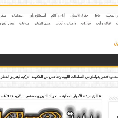
ر المحلية
عاجل
حقوق الانسان
أراء و أقلام
أستطلاع رأي
اعتصامات
متفر
ة
ثقافة و أدب
حوارات
درسات و أبحاث
صدى المنابر
منوعات
نبض الفتوى
مود فتحي بتواطؤ من السلطات الليبية وتقاعس من الحكومة التركية ليتعرض لخطر 
الرئيسية
»
الأخبار المحلية
»
الحراك الثوروي مستمر . . الأربعاء 13 أغسطس . . عشية ذكرى رابعة مصر تنتفض
ل