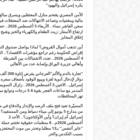
يكره إسرائيل واليهود”
الأمن المصري يقتحم منازل المعتقلين ويسرق مبالغ
مالية ومقتنيات وتصاعد الانتهاكات ضد المعتقلات ف
سجن العاشر نساء.. الأربعاء 5 
ارتفاع الأسعار: زيت الطعام والكهرباء والخبز وشبح
إغلاق المخابز
أين تذهب أموال القروض؟ لماذا يواصل صندوق الن
إقراض الحكومة رغم تراجع مؤشرات الاقتصاد؟.. الثل
4 أغسطس 2026.. تجدد الاشتباكات بين الشرطة
وأهالي جزيرة الوراق وإصابة عدد من الأهالي
“تجارة بالدم والألم”العرجاني يفرض إتاوة 300 ألف
دولار لإدخال أدوية لغزة ويبيع الوقود بأضعاف سعره
إسرائيل.. الاثنين 3 أغسطس 2026.. زلزال ا
المدمر مع ساعات الفجر بقوة 5.6 درجات وت
تهز المحافظات
المسيّرة تعيد فتح ملف الرصد والإنذار والدفاع في 
من مدارج 5 يونيو إلى ميناء دمياط ومن المستفيد؟
إسرائيل أم إيران؟ وأين الأوكتاجون؟.. الأحد 2
أغسطس 2026م.. 8 منظمات حقوقية تختتم حملة
“عايز أتنفس” بـ13 مطلبا وتحذر من موت المحتجز
بسبب التكدس والحر