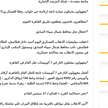
متابعة متجددة – شبكة المرصد الإخبارية
*مجهولون يحرقون سيارة تابعة لرئاسة حي حلوان، رفضًا للعسكر وردًا 
*متظاهرون غاضبون يقطعون طريق القاهرة الفيوم
*اعتقال نجل محافظ شمال سيناء السابق
اعتقلت ميليشيات الانقلاب العسكري اليوم أحمد عادل قطامش، الطالب 
قطامش، نائب محافظ شمال سيناء السابق، ومسئول المكتب الإداري للإ
في سجون الانقلاب بعد محاكمة عسكرية.
*مجهولون يشعلون النار في 7 أتوبيسات نقل العام في القاهرة
865 (المناشي – العتبة) وخط 1012 (مدينة الطلبة – زهراء مدينة نصر) وخط 202 (وراق الحضر – العتبة).
*حجز «محاكمة القرن » للحكم لـ 27 سبتمبر القادم
*أمن الانقلاب يقتل مواطن بالغربية بعد إطلاق النيران علي سلسلة راف