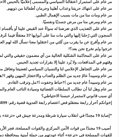
مر عام على استمرار اعتقالنا السياسي والمسمى إعلاميًا بالحبس الاحت
مر عام على انتهاك حريتنا وعذاب أهلينا وحرمان أطفالنا من ذويهم.
مر عام ومات منا من مات بسبب الإهمال الطبي.
مر عام ومرض منا من مرض جسديًا ونفسيًا.
مر عام على التعذيب الذي تعرضنا له سواءٌ عند القبض علينا أو بأقسام ال
السجون التي رُحلنا إليها والتي مات منا على أبوابها 37 معتقلًا فيما عُرف لاحقًا بمجزرة عربة ترحيلات أبي زعبل.
مر عام وأفرج عن ما يقرب من ثُلثي من اعتقلوا معنا-نسأل الله لهم العا
خرجوا ولم نخرج نحن بعد؟!
مر عام على المحاكمة الشكلية الخالية من أي مضمون حقيقي والتي لم يُسم
وقتهم في المدافعات، ولا يُرد علينا إلا بقرارات تجديد الحبس.
مر عام على التجاهل الإعلامي لنا والنسيان السياسي لقضيتنا وتغافل
مر عام وسيبدأ عامٌ جديد من الظلم والعذاب والاحتجاز المهين وقهر ا?ه
مر عام وسيبدأ عام جديد من ا?حباط وخفوت ا?مل وترقب القادم.
مر عام وهل لنا أن نطالب السلطات القضائية وسيادة النائب العام والمحا
أي سبب قانوني لاستمرار حبسنا الاحتياطي؟
إخوانكم أحرار رابعة معتقلو فض اعتصام رابعة العدوية قضية رقم: 15899، إداري مدينة نصر
*إصابة 19 مجندًا في انقلاب سيارة شرطة ومدرعة جيش في «ترعة» بدمياط
أصيب 19 مجندًا من قوات الأمن المركزي والقوات المسلحة، فجر ال
للقوات المسلحة في «ترعة» أثناء عودتهم من حملة أمنية بمحافظة دم