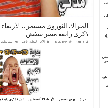
اهل
طس
عاشات المتأخرة 6
لى
.
ذكرى رابعة مصر تنتفض
يًّا
Admin
13/08/2014
الأخبار المحلية
,
عاجل
اضف تعليق
خميس
 عمره
ماراتيين ومآسي للمصريين.. الأربعاء 29 يوليو
الحراك الثوروي مستمر . . الأربعاء 13 أغسطس . . عشية ذكرى رابعة مصر تنتفض