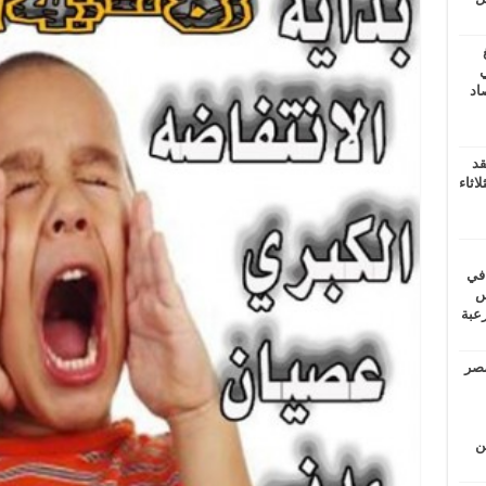
ي
أغسطس 2026.. حصاد
قد
اثاء
 في
لسويس
وابع مرعبة
مصر
ين