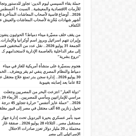
حملة بقاء السيسي ليوم الدين: تجاوز للدستور وتج
للأزمات الاقتصادية والمعيشية.. السبت 1 أغس
2026.. أوضاع قاسية لأصحاب الم
أشهر شهادات مُحْزِنة لأصحاب المعاشات والعيش ع
الكفاف
من يقف خلف مسيّرة ميناء دمياط؟ الحوثيون ينفون
وإيران تتهم اسرائيل وبروز اسم أوكرانيا والإمارات.
الجمعة 31 يوليو 2026.. نقل عدد من المختفين قسر
إلى مقر الداخلية بالعاصمة الإدارية لاستخدامهم كـ
“دروع بشرية”
هجوم بمسيّرة على منشأة أمريكية للغاز في ميناء
دمياط والنظام المصري ينفي ثم يقر ويعترف.. ال
30 يوليو 2026.. إدارة سجن بدر تمنع علاج معتقل
82 عاما بعد إصابته بغيبوبة
“دولة العبار” انتزعت البحر من المصريين وجعلت
مراسي للإ
2026.. “حملة عايز أتنفس” حرارة تتجاوز 45 درجة
تحول زنازين 60 ألف معتقل في مصر إلى قبور مغلقة
صيد بأمر عسكري بحيرة البردويل تحت إدارة جهاز
مستقبل مصر.. الثلاثاء 28 يوليو 2026.. صفقة غاز
محتملة بـ 20 مليار دولار تعزز صادرات الاحتلال
الإسرائيلي إلى مصر