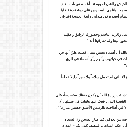
وقتلت أسماء البلتاجي أثناء فض اعتصام رابعة العدوية من جانب قوات الجيش والشرطة يوم 14 أغسطس/آب العام
محمد البلتاجي المحبوس علي ذمة عدة قضايا
ب الإطاحة بمرسي في 3 يوليو / تموز 2013 وفض اعتصام أنصاره في ميداني رابعة العدوية (شرقي
جميل وثغرِك الباسم وحضورِك الرقيق وعقلِك
يشين بيننا ولم تفارقينا أبدا
“.
له أن أسماء تعيش بيننا.. قصت عليّ أنها في
 في حياتهم، وأنهم رأوا أسماء في الرؤيا
“.
 التي لم تحمل سلاحاً ولا حجراً دليلاً قاطعاً
شاءت إرادة الله أن يكون مقتلك –خصيصاً- على
ضية التي دافعتَ عنها وقتلتَ في سبيلها، ألا
التي أطاحت بالرئيس الأسبق حسني مبارك
)”.
 فيه من بعدكم، فما صار السجن ولا السجان
ة وأرواحكم الطاهرة المؤمنة كيف يكون الفداء،