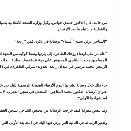
من جانبه، قال الدكتور حمدي حواس، وكيل وزارة الصحة الانقلابية بدمي
والقطنية واشتباه ما بعد الارتجاج
.
*البلتاجي يرثي نجلته “أسماء” برسالة في ذكرى فض “رابعة
”
“
عام مر على ارتقاء روحك الطاهرة إلى بارئها وسط كوكبة من الشهداء”
المسلمين محمد البلتاجي المحبوس علي ذمة عدة قضايا جنائية، نجلته 
الرئيس محمد مرسي في ميدان رابعة العدوية (شرقي القاهرة)، في ذ
جاء ذلك خلال رسالة نشرتها اليوم الأربعاء الصفحة الرسمية للبلتاجي
عنوان “رسالة الدكتور محمد البلتاجي
–
المعتقل في سجن العقرب- لابنته
استشهادها الأولى
“.
ولم يتسن معرفة كيف خرجت الرسالة من محبس البلتاجي بسجن العقر
وتعتبر الرسالة هي الثانية التي يرثي فيها البلتاجي ابنته بعد الأولى الت