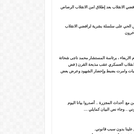
فضي الانقلاب بعد إطلاق امن الانقلاب الرصاص
ص الحي على سلسلة بشرية لرافضي الانقلاب
آخرون
م الاربعاء ، برئاسة المستشار محمد ناجى شحاتة
حة كرداسة” والمعتقل بها 188 من رافضي الانقلاب العسكري عقب مذبحة القرن ( فض
 21 اغسطس لسماع شهود الاثبات وامرت بضبط وإحضار الشهود وعرض بعض
ن مع أحداث المجزرة .. أصدروا بيانا اليوم
ني .. وجاء نص البيان كمايلي …
علينا بدون سبب قانوني.