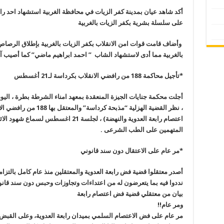
أكد شاهد عيان بمدينة كفر الزيات في محافظة الغربية استشهاد احد را
على سلسلة بشرية بكفر الزيات بالغربية
وأضاف قامت قوات امن الانقلاب بكفر الزيات بالغربية بإطلاق الرصا
بالغربية مما أدى لاستشهاد الشاب ” احمد ابراهيم ماضي” كما أصيب 
*تأجيل محاكمة 188 من رافضي الانقلاب بكرداسة لـ21 أغسطس
أجلت محكمة جنايات الجيزة المنعقدة بمعهد امناء الشرطة بطرة ، اليو
، نظر القضية الهزلية “مذب
اعتصام رابعة العدوية والنهضة) ، لجلسة
المتهمين على الطب الشرعى .
*مر عام على الاعتقال دون سند قانوني
أصدر معتقلوا قضية فض رابعة العدوية والمعتقلين منذ عام كامل بالتزام
نددوا فيه بما يتعرضون له من اعتداءات وتجاوزات وحبس دون سند قانو
بيان من معتقلي قضية فض اعتصام رابعة
ومر عام!!
مر عام على فض الاعتصام السلمي بميدان رابعة العدوية، وعلى القبض 