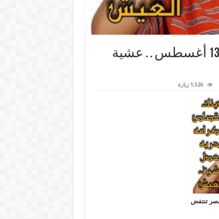
الحراك الثوروي مستمر . . الأربعاء 13 أغسطس . . عشية
1,526 زيارة