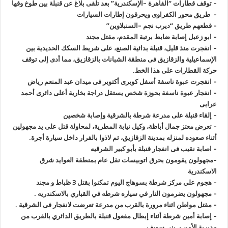
–
توقف قطارات “القاهرة –الإسكندرية” بعد تلقى بلاغ عن قنبلة بين طوخ وقها
–
طريق محور الكفراوى ويحرقون إطارات السيارات
–
قطعهم طريق “ديرب نجم –السنبلاوين
”
–
ابو زعبل إصابة ضابط برتبة المقدم، مقتل مجند
–
انفجرت منذ قليل، قنبلة بدائية الصنع، على شريط السكك الحديدية بين
الإسماعيلية والزقازيق فى منطقة الشبانات بالزقازيق، مما أدى إلى توقف
حركة القطارات على هذا الخط
.
–
انفجرت عبوة ناسفة أسفل كوبرى أكتوبر فى ميدان عبد المنعم رياض
–
انفجار عبوة ناسفة بحوزة شخص يستقل دراجة بخارية أعلى دائرى أحمد
عرابى
–
إلقاء قنبلة على مدرعة شرطة بالشرقية وإصابة شخصين
–
تعرض معتز جمال أباظة، وكيل نيابة المطرية، لمحاولة قتل على يد مجهولين
أثناء صعوده لمنزله بمدينة الزقازيق، ثم لاذوا بالفرار داخل سيارة أجرة
.
–
اصابة نقيب فى انفجار قنبلة بأبو كبير الشرقيه
–
مجهولون يقومون بحرق اتوبيسات نقل عام بمنطقة العوايد شرق
الاسكندرية
–
هجوم علي مركز شرطة بسوهاج اليوم تمكنوا بقتل 3 ظباط و مجند
–
مجهولون يضرمون النار في سياره شرطه في القباري بالاسكندريه
.
–
مقتل مواطن اثناء مرورة بالقرب من مدرعة تعرضت لانفجار فى الشرقية
.
–
إصابة أمين شرطة أثناء إبطال مفعول قنبلة بالطريق الدائري بالقرب من
مديرية الأمن بـ بني سويف
.