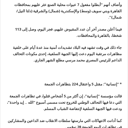
وأضاف أنهم “أبطلوا مفعول 7 عبوات محلية الصنع عثر عليهم بمحافظات
القاهرة وبني سويف (وسط) والإسكندرية (شمال) والشرقية (دلتا النيل/
شمال)”.
فيما أعلن مصدر آخر أن عدد المقبوض عليهم، فجر اليوم، وصل إلى 113
شخصًا، بالقاهرة والمحافظات
.
جاء ذلك في وقت تشهد فيه البلاد تشديدات أمنية منذ عدة أيام على خلفية
مظاهرات مرتقبة اليوم دعت إليها الجبهة السلفية، إحدى مكونات التحالف
الداعم للرئيس المصري محمد مرسي مطلع الشهر الجاري
.
*
“
إنسانية”: مقتل 5 واعتقال 224 بتظاهرات الجمعة
قالت مؤسسة “إنسانية”، إن أكثر من 5 أشخاص قتلوا، في تظاهرات الجمعة
التي دعا فيها التحالف الوطني للخروج تحت مسمى أسبوع “الله .. إيد واحدة”،
ودعت فيها الجبهة السلفية لإنتفاضة الشباب المسلم
.
كما أدانت الانتهاكات التي مارستها سلطات الانقلاب ضد الداعين والمشاركين
في تظاهرات اليوم الجمعة 28 نوفمبر
.