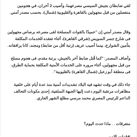
لقي ضابطان بجيش السيسي مصرعهما، وأصيب 2 آخران، في هجومين
منفصلين من قبل مجهولين بالقاهرة والقليوبية (شمال)، بحسب مصدر أمني
.
وقال مصدر أمني إن “عميدًا بالقوات المسلحة لقى مصرعه برصاص مجهولين
فى شارع جسر السويس (شرقي القاهرة)، أثناء تفقده للخدمات المكلفة
بتأمين الشوارع، بينما أصيب عريف (رتبة أقل من ضابط) ومجند، كانا يرافقانه
.
وأضاف المصدر: “كما قُتل ضابط آخر بالجيش، برتبة مقدم، فى هجوم مسلح
من قبل مجهولين، أثناء مروره على الخدمات الأمنية المكلفة بحماية الطرق،
فى منطقة أبو زعبل (شمال القاهرة) بالقليوبية
“.
جاء ذلك في وقت تشهد فيه البلاد تشديدات أمنية منذ عدة أيام على خلفية
مظاهرات مرتقبة اليوم دعت إليها الجبهة السلفية، إحدى مكونات التحالف
الداعم للرئيس المصري محمد مرسي مطلع الشهر الجاري
.
متفرقات . . ماذا حدث اليوم؟
#
قوات_الامن