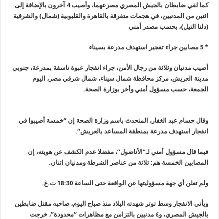
كما لقي ضابطان بالجيش المصري مصرعهما، وأصيب 4 آخرون بالإضافة إلى
اثنين من المدنيين، في هجمات متفرقة بالقاهرة والقليوبية (شمال) والشرقية
(دلتا النيل)، بحسب مصدر أمني
*
5
مصابين جراء تفجير استهدف مدرعة بسيناء
أصيب مدنيان وثلاثة من رجال الأمن، جراء انفجار عبوة ناسفة بمدرعة، جنوبي
مدينة العريش، مركز محافظة شمال سيناء، شمال شرقي مصر، اليوم
الجمعة، حسب مسؤول أمني وأخر بوزارة الصحة
.
وقال حسام عبد الغفار، المتحدث باسم وزارة الصحة إن “خمسة أصيبوا في
انفجار استهدف مدرعة بمنطقة المساعد بالعريش
“.
فيما قال مسؤول أمني لـ”الأناضول”، مفضلا عدم الكشف عن هويته، إن
المصابين الخمسة هم: ثلاثة من عناصر الشرطة ومدنيان اثنان
.
ولم تعلن أي جهة مسؤوليتها عن الواقعة حتى الساعة 18:30 ت.غ
.
ويأتي الانفجار وسط توتر شهدته البلاد منذ صباح اليوم، صاحبه مقتل ضابطين
بالجيش المصري، و٤ مدنيين بالتزامن مع مظاهرات “محدودة”، خرجت