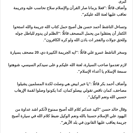
كبرى
وأضاف قائلًا :”فعلا بزمانا صار القرأن واﻹسلام سلاح نحاسب عليه وجريمة
نعاقب عليها لعنة الله عليكم
“.
وتساءل الناشط أحمد حسن هل أصبح حمل كتاب الله جريمة والله استحوا
الكفار أن يعتقلوا من يحمل المصحف قائلًا :”الظلم لن يدوم للباطل جوله
وللحق جوﻻت والفجر ات باذن الله ولو كره الكافرون
“.
وسخر الناشط عمرو علي قائلًا :”ايه الجريمة الكبيرة دي، 20 مصحف بسيارة
لازم تعدموا صاحب السيارة، لعنة الله عليكم و على سيدكم السيسي، شوهتوا
سمعة الإسلام يا أعداء الإسلام
“.
وأضاف أحمد بكر قائلًا :”يا خبر ابيض هي وصلت لكدة المسلمين يشيلوا
مصاحف، كمان ناقص تقولي بيصلو كمان، كدا يكونوا وصلوا لقمة الإرهاب
حسبي الله ونعم الوكيل
“.
وقال خالد حسن “اكيد عندكم كلام الله أصبح ممنوع لأنكم اشد عداوة من
اليهود علي الإسلام حسبنا بالله ونعم الوكيل ضبط كلام الله في سيارة أصبح
جريمة يعاقب عليها القانون في بلد الأزهر
“.