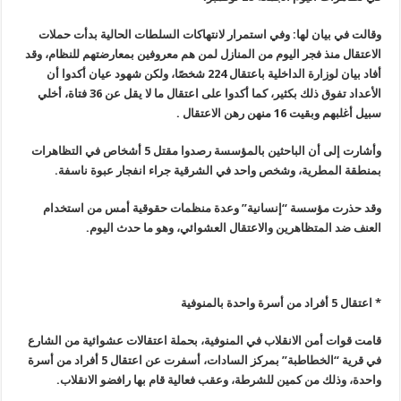
وقالت في بيان لها: وفي استمرار لانتهاكات السلطات الحالية بدأت حملات
الاعتقال منذ فجر اليوم من المنازل لمن هم معروفين بمعارضتهم للنظام، وقد
أفاد بيان لوزارة الداخلية باعتقال 224 شخصًا، ولكن شهود عيان أكدوا أن
الأعداد تفوق ذلك بكثير، كما أكدوا على اعتقال ما لا يقل عن 36 فتاة، أخلي
سبيل أغلبهم وبقيت 16 منهن رهن الاعتقال
.
وأشارت إلى أن الباحثين بالمؤسسة رصدوا مقتل 5 أشخاص في التظاهرات
بمنطقة المطرية، وشخص واحد في الشرقية جراء انفجار عبوة ناسفة
.
وقد حذرت مؤسسة “إنسانية” وعدة منظمات حقوقية أمس من استخدام
العنف ضد المتظاهرين والاعتقال العشوائي، وهو ما حدث اليوم
.
* اعتقال 5 أفراد من أسرة واحدة بالمنوفية
قامت قوات أمن الانقلاب في المنوفية، بحملة اعتقالات عشوائية من الشارع
في قرية “الخطاطبة” بمركز السادات، أسفرت عن اعتقال 5 أفراد من أسرة
واحدة، وذلك من كمين للشرطة، وعقب فعالية قام بها رافضو الانقلاب
.