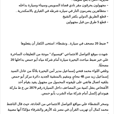
–
مجهولون يحرقون مقر نادي قضاة السويس وسيناء وسيارة بداخله
–
متظاهرين يضرمون النار في سياره شرطه في القباري بالاسكندرية
.
–
قطع الطريق الدولي بكفر الشيخ
–
قطع 5 طرق من قبل مجهولين
*
ضبط 20 مصحف في سيارة.. ونشطاء: استحى الكفار أن يفعلوها
شهدت موقع التواصل الاجتماعي “فيسبوك” موجة من التعليقات الساخرة
علي خبر ضبط مباحث البحيرة سيارة أمام شركة مياه أبو حمص بداخلها 20
مصحفًا
.
وتلقي اللواء محمد فتحي إسماعيل مدير أمن البحيرة بلاغًا من عادل السيد
إسماعيل زيد سن 48 محامٍ، ومقيم بالمنشية الجديد دائرة مركز أبو حمص
بتلقيه اتصال هاتفي على تليفونه المحمول من مجهول يفيد بقيام أحد
الأشخاص بنقل كمية من المصاحف داخل السيارة رقم 2879 س ع ط ماركة
هيونداي إكسل أمام شركة مياه الشرب بأبو حمص
.
وسخر النشطاء علي مواقع التواصل الاجتماعي من الحادثة، حيث قال الناشط
محمد كمال أن تهريب القرأن في مصر بلد الأزهر والشرفاء مؤكدًا أنها مصيبة