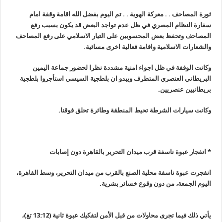
ثورة المصاحف . . معركة الهوية . . تم اليوم بفضل الله اقامة وقفة امام
سفارة النظام المصري في ظل عدم تواجد البعض قد يكون بسبب رفع
المصاحف وتحفظ بعض المحسوبين على التيار الاسلامي على رفع المصاحف
والشعارات الاسلامية واقامة فعالية اخرى مسائية
.
وكانت الوقفة في ظل اجواء امنية مشددة نظرا لحضور جماعة اليمين
البريطاني العنصري المتطرف ويبدو ان بلطجية السيسي استأجروا بلطجية
بريطانيين عنصريين
.
وكانت سيارات الشرطة تحيط المنطقة وطائرة تحلق فوقنا
.
* انفجار عبوة ناسفة قرب ميدان التحرير بالقاهرة دون إصابات
انفجرت عبوة ناسفة محلية الصنع بالقرب من ميدان التحرير، وسط القاهرة،
اليوم الجمعة، من دون وقوع خسائر بشرية
.
يأتي ذلك فيما تجرى محاولات من قبل الأمن لتفكيك عبوة ثانية (13:12 تغ)،