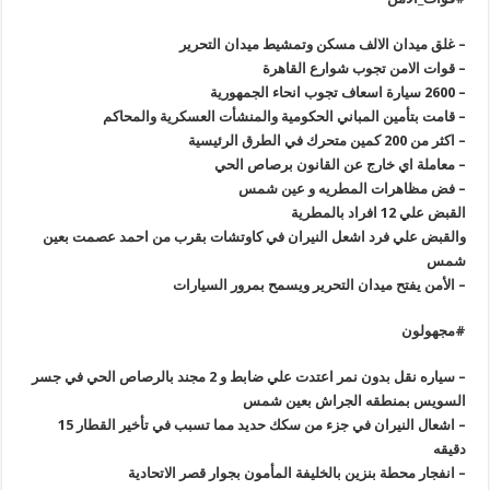
–
غلق ميدان الالف مسكن وتمشيط ميدان التحرير
–
قوات الامن تجوب شوارع القاهرة
– 2600
سيارة اسعاف تجوب انحاء الجمهورية
–
قامت بتأمين المباني الحكومية والمنشأت العسكرية والمحاكم
–
اكثر من 200 كمين متحرك في الطرق الرئيسية
–
معاملة اي خارج عن القانون برصاص الحي
–
فض مظاهرات المطريه و عين شمس
القبض علي 12 افراد بالمطرية
والقبض علي فرد اشعل النيران في كاوتشات بقرب من احمد عصمت بعين
شمس
–
الأمن يفتح ميدان التحرير ويسمح بمرور السيارات
#
مجهولون
–
سياره نقل بدون نمر اعتدت علي ضابط و 2 مجند بالرصاص الحي في جسر
السويس بمنطقه الجراش بعين شمس
–
اشعال النيران في جزء من سكك حديد مما تسبب في تأخير القطار 15
دقيقه
–
انفجار محطة بنزين بالخليفة المأمون بجوار قصر الاتحادية