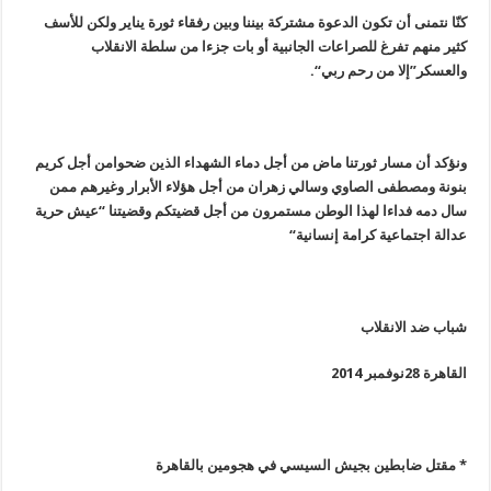
كنّا نتمنى أن تكون الدعوة مشتركة بيننا وبين رفقاء ثورة يناير ولكن للأسف
كثير منهم تفرغ للصراعات الجانبية أو بات جزءا من سلطة الانقلاب
والعسكر”إلا من رحم ربي
“.
ونؤكد أن مسار ثورتنا ماض من أجل دماء الشهداء الذين ضحوامن أجل كريم
بنونة ومصطفى الصاوي وسالي زهران من أجل هؤلاء الأبرار وغيرهم ممن
سال دمه فداءا لهذا الوطن مستمرون من أجل قضيتكم وقضيتنا “عيش حرية
عدالة اجتماعية كرامة إنسانية
“
شباب ضد الانقلاب
القاهرة 28نوفمبر 2014
* مقتل ضابطين بجيش السيسي في هجومين بالقاهرة