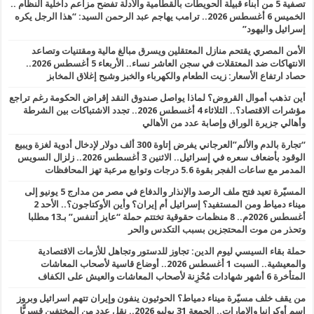
تصفية 5 من أبناء قبيلة الحويطات بالقطامية والأدلة تفضح مزاعم داخلية النظام ..
الخميس 6 أغسطس 2026.. ترامب يهاجم عبد الرحمن السيد: “هذا الرجل يكره
إسرائيل واليهود”
الأمن المصري يقتحم منازل المعتقلين ويسرق مبالغ مالية ومقتنيات وتصاعد
الانتهاكات ضد المعتقلات في سجن العاشر نساء.. الأربعاء 5 أغسطس 2026..
حصاد ارتفاع الأسعار: زيت الطعام والكهرباء والخبز وشبح إغلاق المخابز
أين تذهب أموال القروض؟ لماذا يواصل صندوق النقد إقراض الحكومة رغم تراجع
مؤشرات الاقتصاد؟.. الثلاثاء 4 أغسطس 2026.. تجدد الاشتباكات بين الشرطة
وأهالي جزيرة الوراق وإصابة عدد من الأهالي
“تجارة بالدم والألم”العرجاني يفرض إتاوة 300 ألف دولار لإدخال أدوية لغزة ويبيع
الوقود بأضعاف سعره في إسرائيل.. الاثنين 3 أغسطس 2026.. زلزال السويس
المدمر مع ساعات الفجر بقوة 5.6 درجات وتوابع مرعبة تهز المحافظات
المسيّرة تعيد فتح ملف الرصد والإنذار والدفاع في مصر من مدارج 5 يونيو إلى
ميناء دمياط ومن المستفيد؟ إسرائيل أم إيران؟ وأين الأوكتاجون؟.. الأحد 2
أغسطس 2026م.. 8 منظمات حقوقية تختتم حملة “عايز أتنفس” بـ13 مطلبا
وتحذر من موت المحتجزين بسبب التكدس والحر
حملة بقاء السيسي ليوم الدين: تجاوز للدستور وتجاهل للأزمات الاقتصادية
والمعيشية.. السبت 1 أغسطس 2026.. أوضاع قاسية لأصحاب المعاشات
المتأخرة 6 أشهر شهادات مُحْزِنة لأصحاب المعاشات والعيش على الكفاف
من يقف خلف مسيّرة ميناء دمياط؟ الحوثيون ينفون وإيران تتهم اسرائيل وبروز
اسم أوكرانيا والإمارات.. الجمعة 31 يوليو 2026.. نقل عدد من المختفين قسريًّا