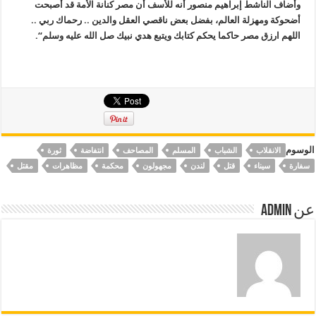
وأضاف الناشط إبراهيم منصور أنه للأسف أن مصر كنانة الأمة قد أصبحت
أضحوكة ومهزلة العالم، بفضل بعض ناقصي العقل والدين .. رحماك ربي ..
اللهم ارزق مصر حاكما يحكم كتابك ويتبع هدي نبيك صل الله عليه وسلم
“.
الوسوم
الانقلاب
الشباب
المسلم
المصاحف
انتفاضة
ثورة
سفارة
سيناء
قتل
لندن
مجهولون
محكمة
مظاهرات
مقتل
عن Admin