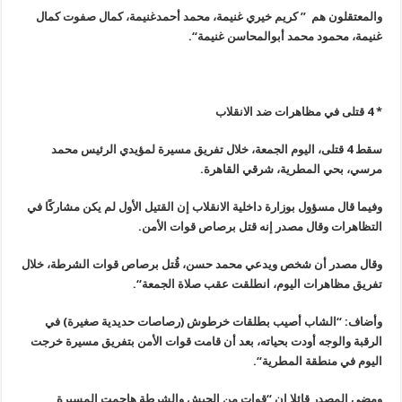
والمعتقلون هم ” كريم خيري غنيمة، محمد أحمدغنيمة، كمال صفوت كمال
غنيمة، محمود محمد أبوالمحاسن غنيمة
“.
*
4
قتلى في مظاهرات ضد الانقلاب
سقط 4 قتلى، اليوم الجمعة، خلال تفريق مسيرة لمؤيدي الرئيس محمد
مرسي، بحي المطرية، شرقي القاهرة
.
وفيما قال مسؤول بوزارة داخلية الانقلاب إن القتيل الأول لم يكن مشاركًا في
التظاهرات وقال مصدر إنه قتل برصاص قوات الأمن
.
وقال مصدر أن شخص ويدعي محمد حسن، قُتل برصاص قوات الشرطة، خلال
تفريق مظاهرات اليوم، انطلقت عقب صلاة الجمعة
“.
وأضاف: “الشاب أصيب بطلقات خرطوش (رصاصات حديدية صغيرة) في
الرقبة والوجه أودت بحياته، بعد أن قامت قوات الأمن بتفريق مسيرة خرجت
اليوم في منطقة المطرية
“.
ومضى المصدر قائلا إن “قوات من الجيش والشرطة هاجمت المسيرة