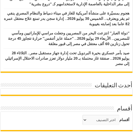
إلى مقر الداخلية بالعاصمة الإدارية لاستخدامهم كـ “دروع بشرية”
هجوم بمسيّرة على منشأة أمريكية للغاز في ميناء دمياط والنظام المصري ينفي
ثم يقر ويعترف.. الخميس 30 يوليو 2026.. إدارة سجن بدر تمنع علاج معتقل عمره
82 عاما بعد إصابته بغيبوبة
“دولة العبار” انتزعت البحر من المصريين وجعلت مراسي للإماراتيين ومآسي
للمصريين.. الأربعاء 29 يوليو 2026.. “حملة عايز أتنفس” حرارة تتجاوز 45 درجة
تحول زنازين 60 ألف معتقل في مصر إلى قبور مغلقة
صيد بأمر عسكري بحيرة البردويل تحت إدارة جهاز مستقبل مصر.. الثلاثاء 28
يوليو 2026.. صفقة غاز محتملة بـ 20 مليار دولار تعزز صادرات الاحتلال الإسرائيلي
إلى مصر
أحدث التعليقات
أقسام
أقسام