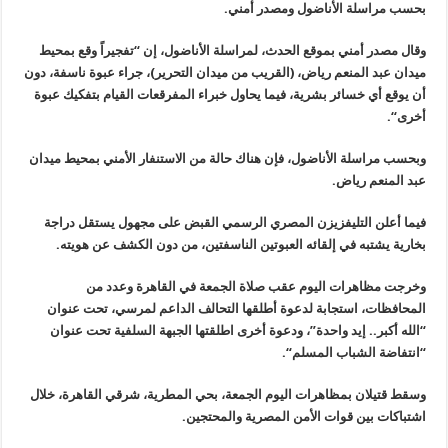
بحسب مراسلة الأناضول ومصدر أمني
.
وقال مصدر أمني بموقع الحدث، لمراسلة الأناضول، إن “تفجيراً وقع بمحيط
ميدان عبد المنعم رياض، (القريب من ميدان التحرير)، جراء عبوة ناسفة، دون
أن يوقع أي خسائر بشرية، فيما يحاول خبراء المفرقعات القيام بتفكيك عبوة
أخرى
“.
وبحسب مراسلة الأناضول، فإن هناك حالة من الاستنفار الأمني بمحيط ميدان
عبد المنعم رياض
.
فيما أعلن التليفزيزن المصري الرسمي القبض على مجهول يستقل دراجة
بخارية يشتبه في إلقائه العبوتين الناسفتين، من دون الكشف عن هويته
.
وخرجت مظاهرات اليوم عقب صلاة الجمعة في القاهرة وعدد من
المحافظات، استجابة لدعوة أطلقها التحالف الداعم لمرسي، تحت عنوان
“الله أكبر.. إيد واحدة”، ودعوة أخرى اطلقتها الجبهة السلفية تحت عنوان
“انتفاضة الشباب المسلم
“.
وسقط قتيلان بمظاهرات اليوم الجمعة، بحي المطرية، شرقي القاهرة، خلال
اشتباكات بين قوات الأمن المصرية والمحتجين
.