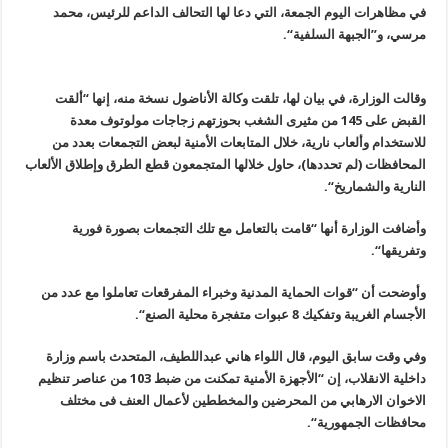
في مظاهرات اليوم الجمعة، التي دعا لها التحالف الداعم للرئيس، محمد
مرسي، و”الجبهة السلفية
“.
وقالت الوزارة، في بيان لها، تلقت وكالة الأناضول نسخة منه، إنها “ألقت
القبض على 145 من مثيرى الشغب بحوزتهم زجاجات مولوتوف معدة
للاستخدام وألعاب نارية، خلال المتابعات الأمنية لبعض التجمعات بعدد من
المحافظات (لم تحددها)، حاول خلالها المتجمعون قطع الطرق وإطلاق الألعاب
النارية والشماريخ
“.
وأضافت الوزارة أنها “قامت بالتعامل مع تلك التجمعات بصورة فورية
وتفريقها
“.
وأوضحت أن “قوات الحماية المدنية وخبراء المفرقعات تعاملوا مع عدد من
الأجسام الغريبة وتفكيك 8 عبوات متفجرة محلية الصنع
“.
وفي وقت سابق اليوم، قال اللواء هاني عبداللطيف، المتحدث باسم وزارة
داخلية الانقلاب، إن “الأجهزة الأمنية تمكنت من ضبط 103 من عناصر تنظيم
الاخوان الارهابي من المحرضين والمخططين لأعمال العنف فى مختلف
محافظات الجمهورية
“.