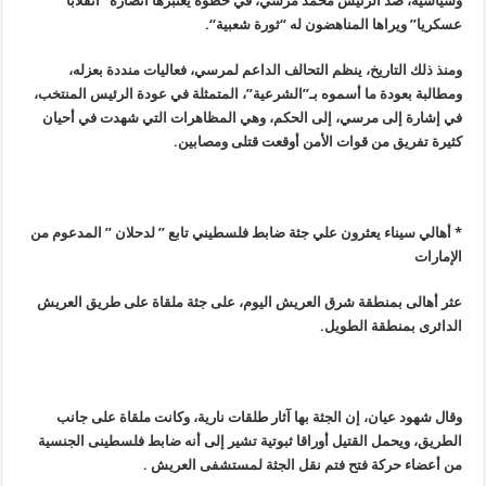
وسياسية، ضد الرئيس محمد مرسي، في خطوة يعتبرها أنصاره “انقلابا
عسكريا
”
ويراها المناهضون له “ثورة شعبية
“.
ومنذ ذلك التاريخ، ينظم التحالف الداعم لمرسي، فعاليات منددة بعزله،
ومطالبة بعودة ما أسموه بـ”الشرعية”، المتمثلة في عودة الرئيس المنتخب،
في إشارة إلى مرسي، إلى الحكم، وهي المظاهرات التي شهدت في أحيان
كثيرة تفريق من قوات الأمن أوقعت قتلى ومصابين
.
* أهالي سيناء يعثرون علي جثة ضابط فلسطيني تابع ” لدحلان ” المدعوم من
الإمارات
عثر أهالى بمنطقة شرق العريش اليوم، على جثة ملقاة على طريق العريش
الدائرى بمنطقة الطويل
.
وقال شهود عيان، إن الجثة بها آثار طلقات نارية، وكانت ملقاة على جانب
الطريق، ويحمل القتيل أوراقا ثبوتية تشير إلى أنه ضابط فلسطينى الجنسية
من أعضاء حركة فتح فتم نقل الجثة لمستشفى العريش
.