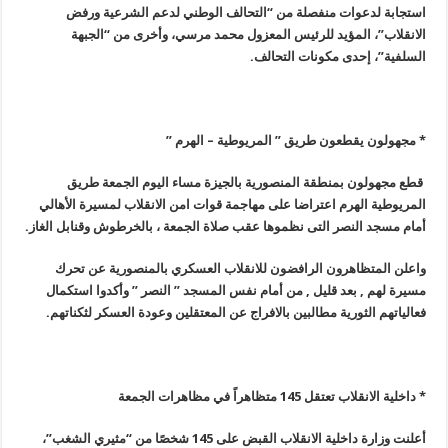
استجابة لدعوات منفصلة من “التحالف الوطني لدعم الشرعية ورفض
الانقلاب”، المؤيد للرئيس المعزول محمد مرسي، وأخرى من “الجبهة
السلفية”، إحدى مكونات التحالف
.
* مجهولون يقطعون طريق ” المريوطية – الهرم
”
قطع مجهولون بمنطقة المنصورية بالجيزة مساء اليوم الجمعة طريق
المريوطية الهرم اعتراضا على مهاجمة قوات امن الانقلاب لمسيرة الأهالي
أمام مسجد النصر التى نظموها عقب صلاة الجمعة ، بالخرطوش وقنابل الغاز
.
واعلن المتظاهرون الرافضون للانقلاب العسكري بالمنصورية عن تحرك
مسيرة لهم
,
بعد قليل , من أمام نفس المسجد ” النصر ” وأكدوا استكمال
فعالياتهم الثورية مطالبين بالافراج عن المعتقلين وعودة العسكر لثكناتهم
.
* داخلية الانقلاب تعتقل 145 متظاهراً في مظاهرات الجمعة
أعلنت وزارة داخلية الانقلاب القبض على 145 شخصًا من “مثيري الشغب”،