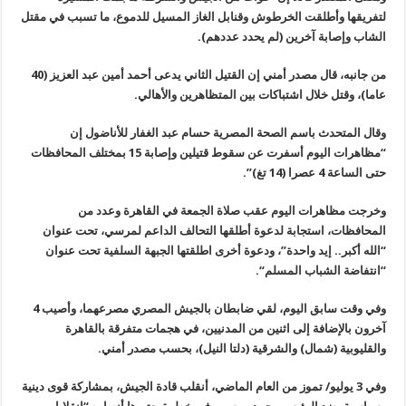
لتفريقها وأطلقت الخرطوش وقنابل الغاز المسيل للدموع، ما تسبب في مقتل
الشاب وإصابة آخرين (لم يحدد عددهم).
من جانبه، قال مصدر أمني إن القتيل الثاني يدعى أحمد أمين عبد العزيز (40
عاما)، وقتل خلال اشتباكات بين المتظاهرين والأهالي
.
وقال المتحدث باسم الصحة المصرية حسام عبد الغفار للأناضول إن
“مظاهرات اليوم أسفرت عن سقوط قتيلين وإصابة 15 بمختلف المحافظات
حتى الساعة 4 عصرا
(14
تغ)”.
وخرجت مظاهرات اليوم عقب صلاة الجمعة في القاهرة وعدد من
المحافظات، استجابة لدعوة أطلقها التحالف الداعم لمرسي، تحت عنوان
“الله أكبر.. إيد واحدة”، ودعوة أخرى اطلقتها الجبهة السلفية تحت عنوان
“انتفاضة الشباب المسلم
“.
وفي وقت سابق اليوم، لقي ضابطان بالجيش المصري مصرعهما، وأصيب 4
آخرون بالإضافة إلى اثنين من المدنيين، في هجمات متفرقة بالقاهرة
والقليوبية
(
شمال) والشرقية (دلتا النيل)، بحسب مصدر أمني
.
وفي 3 يوليو/ تموز من العام الماضي، أنقلب قادة الجيش، بمشاركة قوى دينية