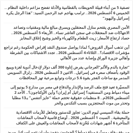
تصفية 5 من أبناء قبيلة الحويطات بالقطامية والأدلة تفضح مزاعم داخلية النظام ..
الخميس 6 أغسطس 2026.. ترامب يهاجم عبد الرحمن السيد: “هذا الرجل يكره
إسرائيل واليهود”
الأمن المصري يقتحم منازل المعتقلين ويسرق مبالغ مالية ومقتنيات وتصاعد
الانتهاكات ضد المعتقلات في سجن العاشر نساء.. الأربعاء 5 أغسطس 2026..
حصاد ارتفاع الأسعار: زيت الطعام والكهرباء والخبز وشبح إغلاق المخابز
أين تذهب أموال القروض؟ لماذا يواصل صندوق النقد إقراض الحكومة رغم تراجع
مؤشرات الاقتصاد؟.. الثلاثاء 4 أغسطس 2026.. تجدد الاشتباكات بين الشرطة
وأهالي جزيرة الوراق وإصابة عدد من الأهالي
“تجارة بالدم والألم”العرجاني يفرض إتاوة 300 ألف دولار لإدخال أدوية لغزة ويبيع
الوقود بأضعاف سعره في إسرائيل.. الاثنين 3 أغسطس 2026.. زلزال السويس
المدمر مع ساعات الفجر بقوة 5.6 درجات وتوابع مرعبة تهز المحافظات
المسيّرة تعيد فتح ملف الرصد والإنذار والدفاع في مصر من مدارج 5 يونيو إلى
ميناء دمياط ومن المستفيد؟ إسرائيل أم إيران؟ وأين الأوكتاجون؟.. الأحد 2
أغسطس 2026م.. 8 منظمات حقوقية تختتم حملة “عايز أتنفس” بـ13 مطلبا
وتحذر من موت المحتجزين بسبب التكدس والحر
حملة بقاء السيسي ليوم الدين: تجاوز للدستور وتجاهل للأزمات الاقتصادية
والمعيشية.. السبت 1 أغسطس 2026.. أوضاع قاسية لأصحاب المعاشات
المتأخرة 6 أشهر شهادات مُحْزِنة لأصحاب المعاشات والعيش على الكفاف
من يقف خلف مسيّرة ميناء دمياط؟ الحوثيون ينفون وإيران تتهم اسرائيل وبروز