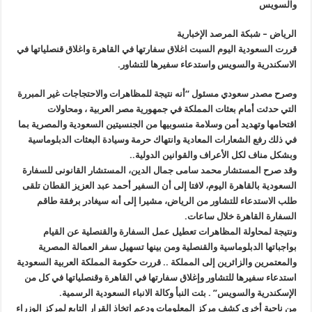
والسويس
الرياض – شبكة المرصد الإخبارية
قررت السعودية اليوم السبت اغلاق سفارتها في القاهرة واغلاق قنصلياتها في
الاسكندرية والسويس واستدعاء سفيرها للتشاور.
وصرح مصدر سعودي مسئول “أنه نتيجة للمظاهرات والاحتجاجات غير المبررة
التي حدثت أمام بعثات المملكة في جمهورية مصر العربية ، ومحاولات
اقتحامها وتهديد أمن وسلامة منسوبيها من الجنسيتين السعودية والمصرية بما
في ذلك رفع الشعارات المعادية وانتهاك حرمة وسيادة البعثات الدبلوماسية
وبشكل مناف لكل الأعراف والقوانين الدولية..
وقد صرح المستشار محمد سامى جمال الدين، المستشار القانونى للسفارة
السعودية بالقاهرة اليوم، لافتا إلى أن السفير أحمد عبد العزيز القطان تلقى
طلب الاستدعاء للتشاور من الرياض، مشيرا إلى أنه سيغادر برفقة طاقم
السفارة القاهرة خلال ساعات.
ونتيجة لمحاولة المظاهرات تعطيل عمل السفارة والقنصلية عن القيام
بواجباتها الدبلوماسية والقنصلية ومن بينها تسهيل سفر العمالة المصرية
والمعتمرين والزائرين إلى المملكة .. قررت حكومة المملكة العربية السعودية
استدعاء سفيرها للتشاور وإغلاق سفارتها في القاهرة وقنصلياتها في كل من
الإسكندرية والسويس” . بثت النبأ وكالة الانباء السعودية الرسمية.
من ناحية أخرى كشف مركز المعلومات ودعم اتخاذ القرار التابع لمركز الوزراء