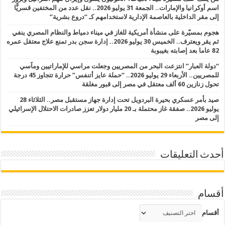
اسم أوكرانيا والإمارات.. الجمعة 31 يوليو 2026.. نقل عدد من المختفين قسريًّا
إلى مقر الداخلية بالعاصمة الإدارية لاستخدامهم كـ “دروع بشرية”
هجوم بمسيّرة على منشأة أمريكية للغاز في ميناء دمياط والنظام المصري ينفي
ثم يقر ويعترف.. الخميس 30 يوليو 2026.. إدارة سجن بدر تمنع علاج معتقل عمره
82 عاما بعد إصابته بغيبوبة
“دولة العبار” انتزعت البحر من المصريين وجعلت مراسي للإماراتيين ومآسي
للمصريين.. الأربعاء 29 يوليو 2026.. “حملة عايز أتنفس” حرارة تتجاوز 45 درجة
تحول زنازين 60 ألف معتقل في مصر إلى قبور مغلقة
صيد بأمر عسكري بحيرة البردويل تحت إدارة جهاز مستقبل مصر.. الثلاثاء 28
يوليو 2026.. صفقة غاز محتملة بـ 20 مليار دولار تعزز صادرات الاحتلال الإسرائيلي
إلى مصر
أحدث التعليقات
أقسام
أقسام