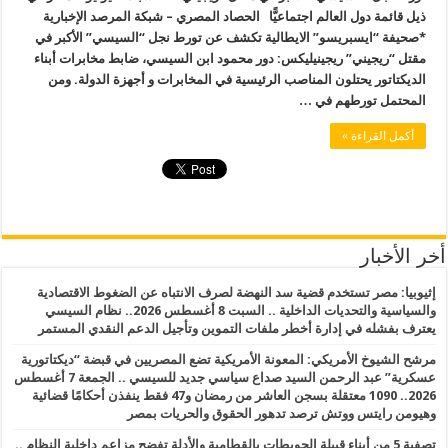
ذيل قائمة دول العالم اجتماعيًّا الحصاد المصري – شبكة المرصد الإخبارية
*صحيفة “ايسبريسو” الايطالية تكشف عن تورط نجل “السيسي” الأكبر في
مقتل “ريجيني” ريجينيليكس: دور محمود ابن السيسي، ضابط مخابرات أبناء
الديكتاتور يحتلون المناصب الرئيسية في المخابرات و أجهزة الدولة. ومن
المحتمل تورطهم في …
أكمل القراءة »
أخر الأخبار
إثيوبيا: مصر تستخدم قضية سد النهضة لصرف الانتباه عن الضغوط الاقتصادية
والسياسية والتحديات الداخلية .. السبت 8 أغسطس 2026.. نظام السيسي
يعترف بفشله في إدارة أخطر ملفات التموين وتأجيل الدعم النقدي المستمر
مرشح الشيوخ الأمريكي: المعونة الأمريكية تضع المصريين في قبضة “ديكتاتورية
عسكرية” عبد الرحمن السيد صداع سياسي جديد للسيسي .. الجمعة 7 أغسطس
2026.. 1090 معتقلة بسجن العاشر من رمضان و47 فقط ينفذن أحكامًا قضائية
وهيومن رايتس ووتش ترصد تدهور الحقوق والحريات بمصر
تصفية 5 من أبناء قبيلة الحويطات بالقطامية والأدلة تفضح مزاعم داخلية النظام ..