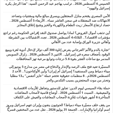
الخميس 6 أغسطس 2026.. ترامب يهاجم عبد الرحمن السيد: “هذا الرجل يكره
إسرائيل واليهود”
الأمن المصري يقتحم منازل المعتقلين ويسرق مبالغ مالية ومقتنيات وتصاعد
الانتهاكات ضد المعتقلات في سجن العاشر نساء.. الأربعاء 5 أغسطس 2026..
حصاد ارتفاع الأسعار: زيت الطعام والكهرباء والخبز وشبح إغلاق المخابز
أين تذهب أموال القروض؟ لماذا يواصل صندوق النقد إقراض الحكومة رغم تراجع
مؤشرات الاقتصاد؟.. الثلاثاء 4 أغسطس 2026.. تجدد الاشتباكات بين الشرطة
وأهالي جزيرة الوراق وإصابة عدد من الأهالي
“تجارة بالدم والألم”العرجاني يفرض إتاوة 300 ألف دولار لإدخال أدوية لغزة ويبيع
الوقود بأضعاف سعره في إسرائيل.. الاثنين 3 أغسطس 2026.. زلزال السويس
المدمر مع ساعات الفجر بقوة 5.6 درجات وتوابع مرعبة تهز المحافظات
المسيّرة تعيد فتح ملف الرصد والإنذار والدفاع في مصر من مدارج 5 يونيو إلى
ميناء دمياط ومن المستفيد؟ إسرائيل أم إيران؟ وأين الأوكتاجون؟.. الأحد 2
أغسطس 2026م.. 8 منظمات حقوقية تختتم حملة “عايز أتنفس” بـ13 مطلبا
وتحذر من موت المحتجزين بسبب التكدس والحر
حملة بقاء السيسي ليوم الدين: تجاوز للدستور وتجاهل للأزمات الاقتصادية
والمعيشية.. السبت 1 أغسطس 2026.. أوضاع قاسية لأصحاب المعاشات
المتأخرة 6 أشهر شهادات مُحْزِنة لأصحاب المعاشات والعيش على الكفاف
من يقف خلف مسيّرة ميناء دمياط؟ الحوثيون ينفون وإيران تتهم اسرائيل وبروز
اسم أوكرانيا والإمارات.. الجمعة 31 يوليو 2026.. نقل عدد من المختفين قسريًّا