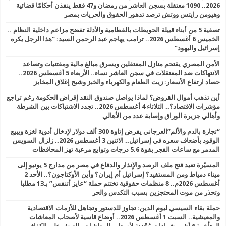
2026.. 1090 معتقلة بسجن العاشر من رمضان و47 فقط ينفذن أحكامًا قضائية
وهيومن رايتس ووتش ترصد تدهور الحقوق والحريات بمصر
تصفية 5 من أبناء قبيلة الحويطات بالقطامية والأدلة تفضح مزاعم داخلية النظام ..
الخميس 6 أغسطس 2026.. ترامب يهاجم عبد الرحمن السيد: “هذا الرجل يكره
إسرائيل واليهود”
الأمن المصري يقتحم منازل المعتقلين ويسرق مبالغ مالية ومقتنيات وتصاعد
الانتهاكات ضد المعتقلات في سجن العاشر نساء.. الأربعاء 5 أغسطس 2026..
حصاد ارتفاع الأسعار: زيت الطعام والكهرباء والخبز وشبح إغلاق المخابز
أين تذهب أموال القروض؟ لماذا يواصل صندوق النقد إقراض الحكومة رغم تراجع
مؤشرات الاقتصاد؟.. الثلاثاء 4 أغسطس 2026.. تجدد الاشتباكات بين الشرطة
وأهالي جزيرة الوراق وإصابة عدد من الأهالي
“تجارة بالدم والألم”العرجاني يفرض إتاوة 300 ألف دولار لإدخال أدوية لغزة ويبيع
الوقود بأضعاف سعره في إسرائيل.. الاثنين 3 أغسطس 2026.. زلزال السويس
المدمر مع ساعات الفجر بقوة 5.6 درجات وتوابع مرعبة تهز المحافظات
المسيّرة تعيد فتح ملف الرصد والإنذار والدفاع في مصر من مدارج 5 يونيو إلى
ميناء دمياط ومن المستفيد؟ إسرائيل أم إيران؟ وأين الأوكتاجون؟.. الأحد 2
أغسطس 2026م.. 8 منظمات حقوقية تختتم حملة “عايز أتنفس” بـ13 مطلبا
وتحذر من موت المحتجزين بسبب التكدس والحر
حملة بقاء السيسي ليوم الدين: تجاوز للدستور وتجاهل للأزمات الاقتصادية
والمعيشية.. السبت 1 أغسطس 2026.. أوضاع قاسية لأصحاب المعاشات