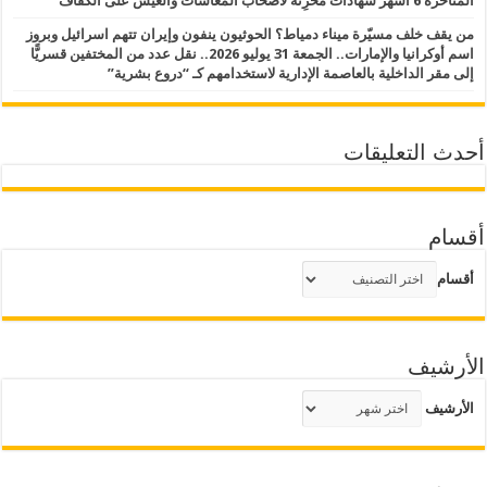
المتأخرة 6 أشهر شهادات مُحْزِنة لأصحاب المعاشات والعيش على الكفاف
من يقف خلف مسيّرة ميناء دمياط؟ الحوثيون ينفون وإيران تتهم اسرائيل وبروز
اسم أوكرانيا والإمارات.. الجمعة 31 يوليو 2026.. نقل عدد من المختفين قسريًّا
إلى مقر الداخلية بالعاصمة الإدارية لاستخدامهم كـ “دروع بشرية”
أحدث التعليقات
أقسام
أقسام
الأرشيف
الأرشيف