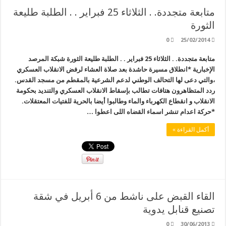
متابعة متجددة. . الثلاثاء 25 فبراير . . الطلبة طليعة
الثورة
0
25/02/2014
متابعة متجددة. . الثلاثاء 25 فبراير . . الطلبة طليعة الثورة شبكة المرصد
الإخبارية *انطلاق مسيرة حاشدة بعد صلاة العشاء لرفض الانقلاب العسكري
،والتي دعى لها التحالف الوطني لدعم الشرعية بالمقطم من مسجد القدس.
ردد المتظاهرون هتافات تطالب بإسقاط الانقلاب العسكري والتنديد بحكومة
الانقلاب و انقطاع الكهرباء والماء وطالبوا أيضا بالحرية للفتيات المعتقلات.
*حركة اعدام تنشر اسماء القضاه اللى اعطوا …
أكمل القراءة »
القاء القبض على ناشط من 6 أبريل في شقة
تصنيع قنابل يدوية
0
30/06/2013