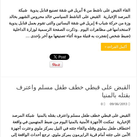
القاء القبض على ناشط من 6 أبريل في شقة تصنيع قنابل يدوية شبكة
المرصد الإخبارية القبض على الناشط السياسي خالد محروس الشهير بخالد
وزة من حركة شباب 6 إبريل في شقة البساتين والتى تقوم بعمل قنابل يدوية
لاستخدامها فى مظاهرات اليوم . وذكرت الصفحة الرسمية لوزارة الداخلية
(ضبط شخص إنفجرت به قنبلة مونة أثناء تصنيعها مع آخر بإحدى …
أكمل القراءة »
القبض على قبطي خطف طفل مسلم واعترف
بقتله بالمنيا
0
09/06/2013
القبض على قبطي خطف طفل مسلم واعترف بقتله بالمنيا شبكة المرصد
الإخبارية تمكنت الأجهزة الأمنية بالمنيا اليوم من ضبط المتهمين في واقعة
اختطاف طفل بملوي وقتله والقاء جثته في النيل بمركز ملوي وعثرت أجهزة
الأمن على جثته أمام قرية الرايرمون بمركز ملوي. ترجع أحداث الواقعة إلى