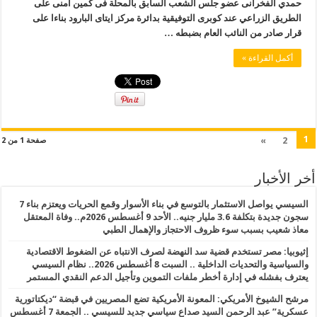
حمدي الفخرانى عضو جلس الشعب السابق بالمحلة فى كمين أمنى على
الطريق الزراعي عند كوبرى التوفيقية بدائرة مركز ايتاى البارود بناءا على
قرار صادر من النائب العام بضبطه …
أكمل القراءة »
1
»
2
صفحة 1 من 2
أخر الأخبار
السيسي يواصل الاستثمار بالتوسع في بناء الأسوار وقمع الحريات ويعتزم بناء 7
سجون جديدة بتكلفة 3.6 مليار جنيه.. الأحد 9 أغسطس 2026م.. وفاة المعتقل
معاذ شعيب بسبب سوء ظروف الاحتجاز والإهمال الطبي
إثيوبيا: مصر تستخدم قضية سد النهضة لصرف الانتباه عن الضغوط الاقتصادية
والسياسية والتحديات الداخلية .. السبت 8 أغسطس 2026.. نظام السيسي
يعترف بفشله في إدارة أخطر ملفات التموين وتأجيل الدعم النقدي المستمر
مرشح الشيوخ الأمريكي: المعونة الأمريكية تضع المصريين في قبضة “ديكتاتورية
عسكرية” عبد الرحمن السيد صداع سياسي جديد للسيسي .. الجمعة 7 أغسطس