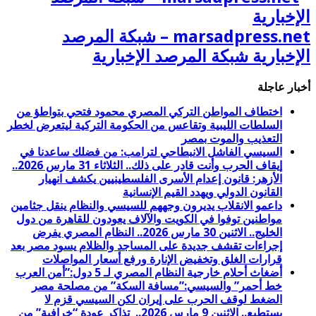
marsadpress.net – شبكة المرصد
الإخبارية شبكة المرصد الإخبارية
أخبار عاجلة
اختطاف المواطن التركي المصري محمود فتحي بتواطؤ من
السلطات الليبية وتقاعس من الحكومة التركية ليتعرض لخطر
التعذيب والموت بمصر
السيسي الفاشل الانبطاحي لترامب: من فضلك ساعدنا في
إيقاف الحرب وأنت قادر على ذلك.. الثلاثاء 31 مارس 2026..
الأزهر: قانون إعدام الأسرى الفلسطينيين يكشف انهيار
القانون الدولي ويهدد القيم الإنسانية
داعمو الانقلاب يديرون وجههم للسيسي والنظام ينقل جثامين
مواطنين توفوا في الكويت والآلاف يعودون للقاهرة من دول
الخليج.. الاثنين 30 مارس 2026.. النظام المصري يفرض
إجراءات تقشف جديدة على المساجد والظلام يسود مصر بعد
قرارات الغلق وتخفيض الإنارة ورفع أسعار المواصلات
أضغاث أحلام خارجية النظام المصري لـ 5 دول:”أمن العرب
خط أحمر” والسيسي:”مسافة السكة” من مصلحة مصر
الضغط لوقف الحرب على إيران لكن السيسي قزم لا
يستطيع.. الاثنين 9 مارس 2026.. تذاكر عودة “خرافية” من