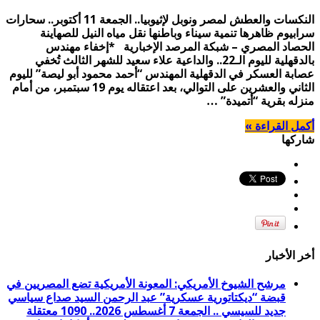
النكسات والعطش لمصر ونوبل لإثيوبيا.. الجمعة 11 أكتوبر.. سحارات
سرابيوم ظاهرها تنمية سيناء وباطنها نقل مياه النيل للصهاينة
الحصاد المصري – شبكة المرصد الإخبارية *إخفاء مهندس
بالدقهلية لليوم الـ22.. والداعية علاء سعيد للشهر الثالث تُخفي
عصابة العسكر في الدقهلية المهندس “أحمد محمود أبو ليصة” لليوم
الثاني والعشرين على التوالي، بعد اعتقاله يوم 19 سبتمبر، من أمام
منزله بقرية “أتميدة” …
أكمل القراءة »
شاركها
أخر الأخبار
مرشح الشيوخ الأمريكي: المعونة الأمريكية تضع المصريين في
قبضة “ديكتاتورية عسكرية” عبد الرحمن السيد صداع سياسي
جديد للسيسي .. الجمعة 7 أغسطس 2026.. 1090 معتقلة