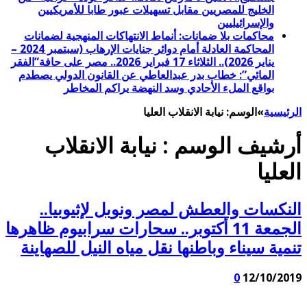
الخليج للمصريين مقابل تسهيلات عبور طابا للأمريكيين
والإسرائيليين
محاكمات بلا ضمانات: أنماط الانتهاكات المنهجية لضمانات
المحاكمة العادلة أمام دوائر جنايات الإرهاب (سبتمبر 2024 –
يناير 2026).. الثلاثاء 17 فبراير 2026.. مصر على حافة”الفقر
المائي”: خطاب بدر عبدالعاطي عن القانون الدولي يصطدم
بواقع الملء الأحادي وسد النهضة يراكم المخاطر
الرئيسية
»
الوسم:
نيابة الانقلاب العليا
أرشيف الوسم :
نيابة الانقلاب
العليا
النكسات والعطش لمصر ونوبل لإثيوبيا..
الجمعة 11 أكتوبر.. سحارات سرابيوم ظاهرها
تنمية سيناء وباطنها نقل مياه النيل للصهاينة
0
12/10/2019