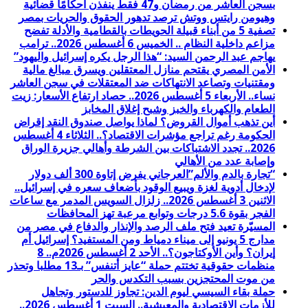
بسجن العاشر من رمضان و47 فقط ينفذن أحكامًا قضائية
وهيومن رايتس ووتش ترصد تدهور الحقوق والحريات بمصر
تصفية 5 من أبناء قبيلة الحويطات بالقطامية والأدلة تفضح
مزاعم داخلية النظام .. الخميس 6 أغسطس 2026.. ترامب
يهاجم عبد الرحمن السيد: “هذا الرجل يكره إسرائيل واليهود”
الأمن المصري يقتحم منازل المعتقلين ويسرق مبالغ مالية
ومقتنيات وتصاعد الانتهاكات ضد المعتقلات في سجن العاشر
نساء.. الأربعاء 5 أغسطس 2026.. حصاد ارتفاع الأسعار: زيت
الطعام والكهرباء والخبز وشبح إغلاق المخابز
أين تذهب أموال القروض؟ لماذا يواصل صندوق النقد إقراض
الحكومة رغم تراجع مؤشرات الاقتصاد؟.. الثلاثاء 4 أغسطس
2026.. تجدد الاشتباكات بين الشرطة وأهالي جزيرة الوراق
وإصابة عدد من الأهالي
“تجارة بالدم والألم”العرجاني يفرض إتاوة 300 ألف دولار
لإدخال أدوية لغزة ويبيع الوقود بأضعاف سعره في إسرائيل..
الاثنين 3 أغسطس 2026.. زلزال السويس المدمر مع ساعات
الفجر بقوة 5.6 درجات وتوابع مرعبة تهز المحافظات
المسيّرة تعيد فتح ملف الرصد والإنذار والدفاع في مصر من
مدارج 5 يونيو إلى ميناء دمياط ومن المستفيد؟ إسرائيل أم
إيران؟ وأين الأوكتاجون؟.. الأحد 2 أغسطس 2026م.. 8
منظمات حقوقية تختتم حملة “عايز أتنفس” بـ13 مطلبا وتحذر
من موت المحتجزين بسبب التكدس والحر
حملة بقاء السيسي ليوم الدين: تجاوز للدستور وتجاهل
للأزمات الاقتصادية والمعيشية.. السبت 1 أغسطس 2026..