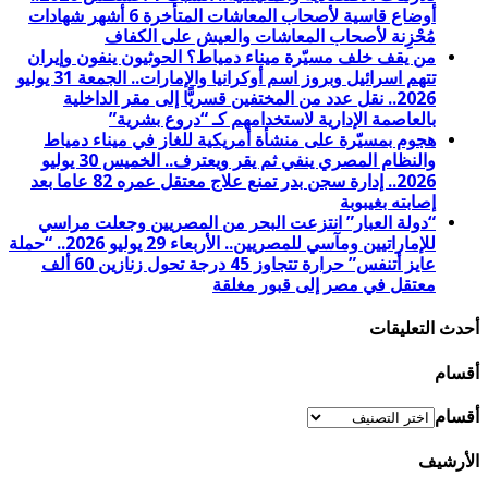
أوضاع قاسية لأصحاب المعاشات المتأخرة 6 أشهر شهادات
مُحْزِنة لأصحاب المعاشات والعيش على الكفاف
من يقف خلف مسيّرة ميناء دمياط؟ الحوثيون ينفون وإيران
تتهم اسرائيل وبروز اسم أوكرانيا والإمارات.. الجمعة 31 يوليو
2026.. نقل عدد من المختفين قسريًّا إلى مقر الداخلية
بالعاصمة الإدارية لاستخدامهم كـ “دروع بشرية”
هجوم بمسيّرة على منشأة أمريكية للغاز في ميناء دمياط
والنظام المصري ينفي ثم يقر ويعترف.. الخميس 30 يوليو
2026.. إدارة سجن بدر تمنع علاج معتقل عمره 82 عاما بعد
إصابته بغيبوبة
“دولة العبار” انتزعت البحر من المصريين وجعلت مراسي
للإماراتيين ومآسي للمصريين.. الأربعاء 29 يوليو 2026.. “حملة
عايز أتنفس” حرارة تتجاوز 45 درجة تحول زنازين 60 ألف
معتقل في مصر إلى قبور مغلقة
أحدث التعليقات
أقسام
أقسام
الأرشيف