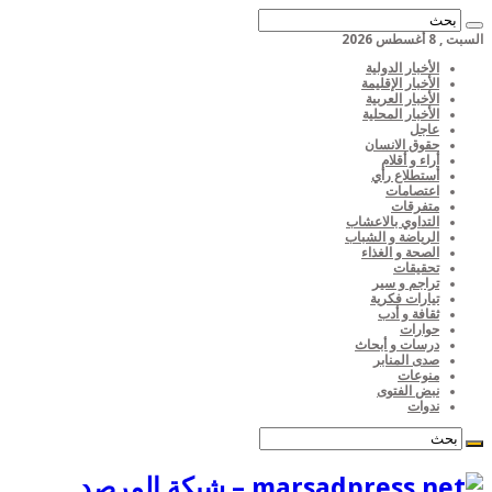
السبت , 8 أغسطس 2026
الأخبار الدولية
الأخبار الإقليمة
الأخبار العربية
الأخبار المحلية
عاجل
حقوق الانسان
أراء و أقلام
أستطلاع رأي
اعتصامات
متفرقات
التداوي بالاعشاب
الرياضة و الشباب
الصحة و الغذاء
تحقيقات
تراجم و سير
تيارات فكرية
ثقافة و أدب
حوارات
درسات و أبحاث
صدى المنابر
منوعات
نبض الفتوى
ندوات