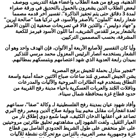
الذهنية، ويرفع من همة الطلاب وأعضاء هيئة التدريس، ويوصف
لبعض الطلاب الذين يشعرون بالخمول بالتحديق في ورقة صفراء
لمدة 3 دقائق حتى يتم تحفيز الذاكرة”.
تفسير آخر قدمه مصمما
شعار رابعة “الملون” بالأصفر والأسود، في تركيا هما “صالحة ايرين”
و”جهاد دوليس”، واللذين قالا في تصريحات صحفية إن اللون الأصفر
بالشعار يرمز للقدس الشريف، أما اللون الأسود فيرمز للكعبة
المشرفة، بحسب المصممين التركيين.
وأيا كان التفسير للأصابع الأربعة أو الألوان، فإن الهدف واحد وهو أن
الشعار يستخدمه أنصار الرئيس المعزول محمد مرسي للتذكير
بميدان رابعة العدوية الذي شهد اعتصامهم وبتمسكهم بمطالبهم.
*تفجير منازل بحملة للجيش برفح المصرية
يشن الجيش المصري مُنذ ساعات صباح الاثنين حملة أمنية واسعة
النطاق يستخدم فيه الطائرات المروحية والآليات والمدرعات
وناقلات الجُند والعربات العسكرية بأحياء مدينة رفح القريبة من
حدود قطاع غزة بمحافظة شمال سيناء.
وأفاد شهود عيان بمدينة رفح الفلسطينية لـ وكالة “صفا”، سماعهم
لعدة انفجارات مقابل مخيم يبنا وبوابة صلاح الدين ومعبر رفح البري
تصاعد في أعقابها الدخان الكثيف، فيما سُمع دوي إطلاق نار من
العيار الثقيل.
ولفت الشهود إلى مشاهدتهم تحليق طائرتين مروحيتين
على علو منخفض على طول الشريط الحدودي الفاصل بين قطاع
غزة وجمهورية مصر العربية، بالتزامن مع تحركات نشطة للآليات