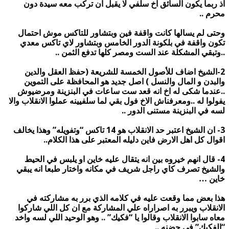
اذ ربما يكون السائق اخ سلفي لا يقبل ان تركب معه سيدة دون
محرم ..
وحتى لم يسالها كانت واقفة فين وبتشاور للتاكس موش احتمال
تكون واقفة في بلكونة الدور الخامس وبتشاور لاي تاكس معدي
..وتبقي المشكلة عند الست ومصر كلها تدفع الثمن ..
2-الشيخ اضاف للأصول الخمسة للشريعة (حفظ العقل والدين
والبدن و المال والنسل ) اصل جديد هو المحافظة على التموين
..عندما شكى له اخ انه قعد ست ساعات في البنزينة ومرضيوش
يفولوا له ..ومعرفناش الاخ فول بقي لما سلفيينه عملوا الانقلاب والا
لسه في البنزينة مستنى الدور ..
3- ان الشيخ اعتبر حد الانقلاب هو 14 تاكس “وتفويله” وهذا يخالف
اقوال كل اهل الارض فاين دليله المعتبر على هذا الكلام..
4- قال انهم خيروه بين انه يتقال عليه خاين او يلبس في الحيط
والشيخ تصرف كاي راجل شريف في مكانه واختار طبعا انه يبقي
خاين …
هذا بعض مما وقعت عليه في كلامه الذي برر به مشاركته في
الانقلاب ويبرر به اصراراه علي المشاركة مع ان كل اللي شاركوا
معاه سابوا الانقلاب وقالوا يا “فكيك” .. وهو الوحيد اللي لسه واخد
“الفكيك” في حضنه ..