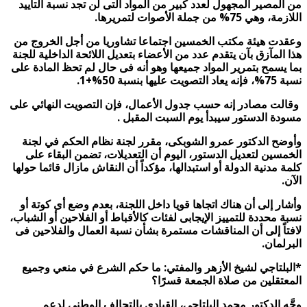
من المصير المجهول لعدد كبير من المواد التى لن تجد نسبة التأييد
اللازمة، وهي 75% من جملة الأصوات لتمريرها.
وعقدت هيئة مكتب الخمسين اجتماعا تشاوريا من أجل الخروج من
هذا المآزق بآن يتقدم عدد من الأعضاء بتعديل اللائحة الداخلية للجنة
بما يسمح بتمرير المواد جميعها وهو أنه فى حال لم تحظ المادة على
نسبة 75%، فإنه يعاد التصويت عليها بنسبة 50%+1.
وقالت مصادر إنه حسب جدول الأعمال، فإن التصويت النهائي على
مسودة الدستور سيبدأ يوم السبت المقبل .
وأوضح الدكتور عمرو الشوبكى، مقرر لجنة نظام الحكم في لجنة
الخمسين لتعديل الدستور، اليوم أن التعديلات، تضمن البقاء على
كلمة مدنية الدولة أو استبدالها، مؤكداً أن النقاش مازال قائما حولها
الآن.
وأشار إلى أن هناك اتجاها قويا داخل اللجنة، بعدم وضع أى كوتة أو
نسبة محددة للتمييز الإيجابى لفئات كالأقباط أو الفلاحين أو الشباب،
لافتاً إلى أن المناقشات مستمرة بشأن نسبة العمال والفلاحين فى
البرلمان.
*البلتاجي لشيخ الأزهر والمفتي: ما حكم الشرع في منعي وجميع
المعتقلين من صلاة الجمعة قسرًا؟
وجَّه الدكتور محمد البلتاجي، القيادي بالتحالف الوطني لدعم