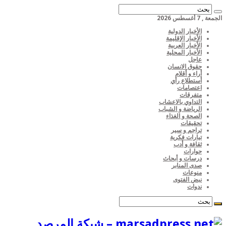
الجمعة , 7 أغسطس 2026
الأخبار الدولية
الأخبار الإقليمة
الأخبار العربية
الأخبار المحلية
عاجل
حقوق الانسان
أراء و أقلام
أستطلاع رأي
اعتصامات
متفرقات
التداوي بالاعشاب
الرياضة و الشباب
الصحة و الغذاء
تحقيقات
تراجم و سير
تيارات فكرية
ثقافة و أدب
حوارات
درسات و أبحاث
صدى المنابر
منوعات
نبض الفتوى
ندوات