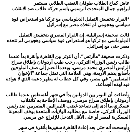
عاش كفاح الطلاب طوفان الغضب الطلابي مستمر
ابراهيم جمال المتحدث الرسمي باسم حركة طلاب ضد الانقلاب
*
القرار بتخفيض التمثيل الدبلوماسي مع تركيا هو استعراض قوة
سياسي وهجومي لم تتخذه مصر مع إسرائيل
قالت صحيفة إسرائيلية، إن القرار المصري بتخفيض التمثيل
الدبلوماسي مع تركيا هو استعراض قوة سياسي وهجومي لم تتخذه
مصر حتى مع إسرائيل.
وذكرت صحيفة “هاآرتس”، أن التوتر بين القاهرة وأنقرة بدأ عندما
طالب رئيس الوزراء التركي، رجب طيب أردوغان بإطلاق سراح
الرئيس المصري محمد مرسي، وبعدما انضم إلى صف الملوحين
بأصابع يدهم الأربعة، وهي العلامة التي تمثل جماعة “الإخوان
المسلمين” في مصر، وفي كل خطاب له يظهر دعمه الذي لا هوادة
فيه لهذه الجماعة.
وأضافت أن التوتر بين الدولتين بدأ في شهر أغسطس عندما طالب
أردوغان بإطلاق سراح مرسي، ووصف الإطاحة به كانقلاب
عسكري،ما أدى إلى تصاعد غضب الليبراليين المصريين ضد رئيس
الوزراء التركي، خاصة مع مطالبه الولايات المتحدة بوقف المعونة
العسكرية لمصر أو على الأقل التدخل للإفراج عن مرسي.
وأوضحت أنه حتى بعد إعادة القاهرة سفيرها بأنقرة في شهر