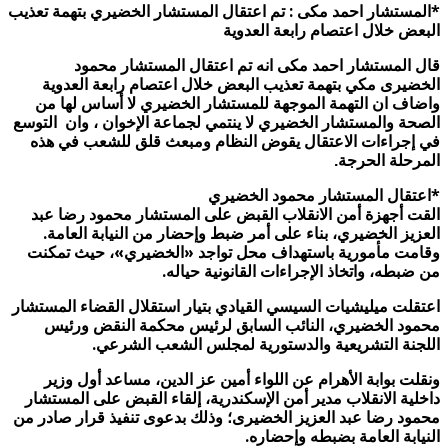
*المستشار احمد مكى : تم اعتقال المستشار الخضيري بتهمة تعذيب
البعض خلال اعتصام رابعة العدوية
قال المستشار احمد مكى انه تم اعتقال المستشار محمود
الخضيرى مكي بتهمة تعذيب البعض خلال اعتصام رابعة العدوية
واضاف ان التهمة الموجهة للمستشار الخضيري لا أساس لها من
الصحة والمستشار الخضيري لا ينتمي لجماعة الإخوان ،
وان التوسع
في إجراءات الاعتقال يقوض النظام ومبعث قلق للشعب في هذه
المرحلة الحرجة.
*اعتقال المستشار محمود الخضيري
القت أجهزة أمن الانقلاب القبض على المستشار محمود رضا عبد
العزيز الخضيري، بناء على أمر ضبط وإحضار من النيابة العامة.
وقامت مأمورية باستهداف محل تواجد «الخضيري»، حيث تمكنت
من ضبطه، واتخاذ الإجراءات القانونية حياله.
اعتقلت ميليشيات السيسي القيادي بتيار استقلال القضاء المستشار
محمود الخضيري، النائب السابق لرئيس محكمة النقض ورئيس
اللجنة التشريعية والدستورية لمجلس الشعب الشرعي.
ونقلت بوابة الأهرام عن اللواء أمين عز الدين، مساعد أول وزير
داخلية الانقلاب مدير أمن الإسكندرية، إلقاء القبض على المستشار
محمود رضا عبد العزيز الخضيرى؛ وذلك بدعوى تنفيذ قرار صادر من
النيابة العامة بضبطه وإحضاره.