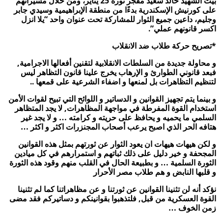
بيت الشهيد خالد سعيد مفجر ثورة 25 يناير، ومن خلال مسيراتهم
على كورنيش الإسكندرية بدءًا من منطقة الإبراهيمية وسيدي جابر
وجليم، داعين جميع الثوار للمشاركة تحت عنوان واحد “يلا انزل
اكسر قانونهم عملي”.
*تصريح حركة طلاب ضد الانقلاب
و محاولة جديدة من السلطات الانقلابية لتقنين أفعالها الاجرامية,
فبعد قانوني الطوارئ و الإرهاب يخرج علينا قانون التظاهر ليس
لتنظيم التظاهرات بل لمنعها و اضفاء الشرعية على قمعها ..
و بينما يتم تجهيز القوانين و الدساتير و اللوائح التي تبيح لقوات الأمن
استخدام القوة المفرطة في مواجهة المظاهرات, لا يجد المتظاهر
السلمي ما يحميه و يحافظ على حريته و كرامته … و لا يجد غير
هتافه الحر الذي اصبح يرعب أصحاب المجنزرات اكثر و اكثر …
و لكن هيهات هيهات ان يعود الثوار عن ثورتهم بمثل هذه القوانين
المجحفة و خير دليل على ذلك ثباتهم و استمرارهم في كل ميادين
الثورة السلمية … و بطبيعة الحال في القلب منهم وقود هذه الثورة
و قلبها النابض و هم طلاب مصر الأحرار
نؤكد أنه لن تثنينا القوانين عن ثورتنا و عن مظاهراتنا كما لم تثنينا
القوة العسكرية من قبل, فلتذهبوا بقوانينكم و دساتيركم فقد مضى
زمن الخوف …