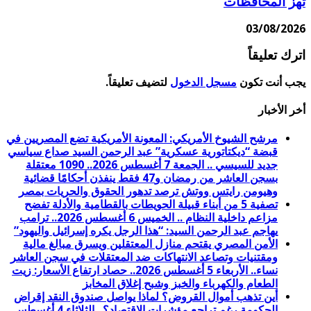
تهز المحافظات
03/08/2026
اترك تعليقاً
يجب أنت تكون
مسجل الدخول
لتضيف تعليقاً.
أخر الأخبار
مرشح الشيوخ الأمريكي: المعونة الأمريكية تضع المصريين في
قبضة “ديكتاتورية عسكرية” عبد الرحمن السيد صداع سياسي
جديد للسيسي .. الجمعة 7 أغسطس 2026.. 1090 معتقلة
بسجن العاشر من رمضان و47 فقط ينفذن أحكامًا قضائية
وهيومن رايتس ووتش ترصد تدهور الحقوق والحريات بمصر
تصفية 5 من أبناء قبيلة الحويطات بالقطامية والأدلة تفضح
مزاعم داخلية النظام .. الخميس 6 أغسطس 2026.. ترامب
يهاجم عبد الرحمن السيد: “هذا الرجل يكره إسرائيل واليهود”
الأمن المصري يقتحم منازل المعتقلين ويسرق مبالغ مالية
ومقتنيات وتصاعد الانتهاكات ضد المعتقلات في سجن العاشر
نساء.. الأربعاء 5 أغسطس 2026.. حصاد ارتفاع الأسعار: زيت
الطعام والكهرباء والخبز وشبح إغلاق المخابز
أين تذهب أموال القروض؟ لماذا يواصل صندوق النقد إقراض
الحكومة رغم تراجع مؤشرات الاقتصاد؟.. الثلاثاء 4 أغسطس