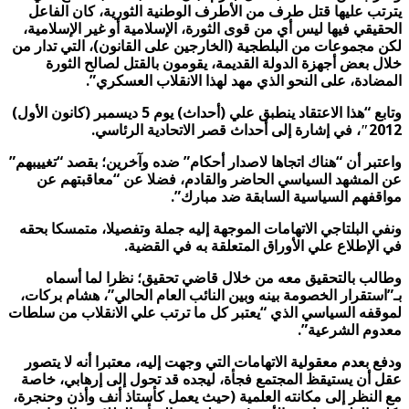
يترتب عليها قتل طرف من الأطرف الوطنية الثورية، كان الفاعل
الحقيقي فيها ليس أي من قوى الثورة، الإسلامية أو غير الإسلامية،
لكن مجموعات من البلطجية (الخارجين على القانون)، التي تدار من
خلال بعض أجهزة الدولة القديمة، يقومون بالقتل لصالح الثورة
المضادة، على النحو الذي مهد لهذا الانقلاب العسكري”.
وتابع “هذا الاعتقاد ينطبق علي (أحداث) يوم 5 ديسمبر (كانون الأول)
2012″، في إشارة إلى أحداث قصر الاتحادية الرئاسي.
واعتبر أن “هناك اتجاها لاصدار أحكام” ضده وآخرين؛ بقصد “تغييبهم”
عن المشهد السياسي الحاضر والقادم، فضلا عن “معاقبتهم عن
مواقفهم السياسية السابقة ضد مبارك”.
ونفي البلتاجي الاتهامات الموجهة إليه جملة وتفصيلا، متمسكا بحقه
في الإطلاع علي الأوراق المتعلقة به في القضية.
وطالب بالتحقيق معه من خلال قاضي تحقيق؛ نظرا لما أسماه
بـ”استقرار الخصومة بينه وبين النائب العام الحالي”، هشام بركات،
لموقفه السياسي الذي “يعتبر كل ما ترتب علي الانقلاب من سلطات
معدوم الشرعية”.
ودفع بعدم معقولية الاتهامات التي وجهت إليه، معتبرا أنه لا يتصور
عقل أن يستيقظ المجتمع فجأة، ليجده قد تحول إلى إرهابي، خاصة
مع النظر إلى مكانته العلمية (حيث يعمل كأستاذ أنف وأذن وحنجرة،