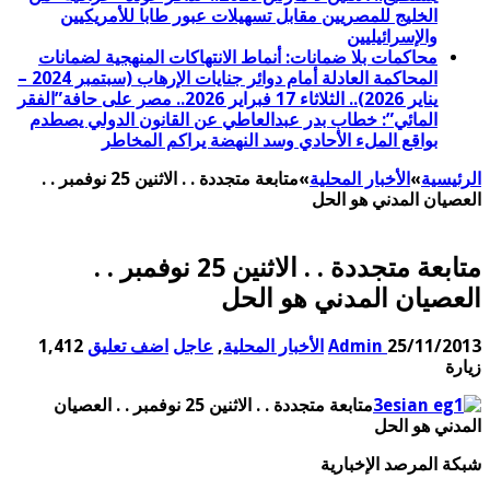
الخليج للمصريين مقابل تسهيلات عبور طابا للأمريكيين
والإسرائيليين
محاكمات بلا ضمانات: أنماط الانتهاكات المنهجية لضمانات
المحاكمة العادلة أمام دوائر جنايات الإرهاب (سبتمبر 2024 –
يناير 2026).. الثلاثاء 17 فبراير 2026.. مصر على حافة”الفقر
المائي”: خطاب بدر عبدالعاطي عن القانون الدولي يصطدم
بواقع الملء الأحادي وسد النهضة يراكم المخاطر
الرئيسية
»
الأخبار المحلية
»
متابعة متجددة . . الاثنين 25 نوفمبر . .
العصيان المدني هو الحل
متابعة متجددة . . الاثنين 25 نوفمبر . .
العصيان المدني هو الحل
25/11/2013
Admin
الأخبار المحلية
,
عاجل
اضف تعليق
1,412
زيارة
متابعة متجددة . . الاثنين 25 نوفمبر . . العصيان
المدني هو الحل
شبكة المرصد الإخبارية