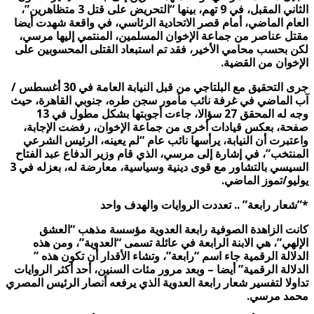
الثاني المقبل، في 9 تهم، بينها “التحريض على قتل 3 متظاهرين”،
العام الماضي، أمام قصر الاتحادية الرئاسي، في واقعة شهدت أيضا
مقتل عناصر من جماعة الإخوان المسلمين، المنتمي إليها مرسي،
لكن بحسب محامي الأخير، فقد تم استبعاد القتلى المحسوبين على
الإخوان من القضية.
جرى التحقيق مع البلتاجي من قبل النيابة العامة في 30 أغسطس /
آب الماضي في غرفة نائب مأمور سجن طره، جنوبي القاهرة، حيث
وجه له المحقق 27 سؤالا، جاءت أجوبتها بشكل مطول في 13
صفحة، بعكس قيادات أخرى من جماعة الإخوان، رفضت الإجابة،
واعتبرت أن النيابة، يرأسها نائب عام “لم يعينه، الرئيس الشرعي
المنتخب”، في إشارة إلى مرسي، الذي قام وزير الدفاع عبد الفتاح
السيسي بالتشاور مع قوى دينية وسياسية، معارضة له، بعزله في 3
يوليو/تموز الماضي.
*”شعار رابعة” .. تعددت الروايات والهدف واحد
كانت الزاهدة الصوفية رابعة العدوية مؤسسة مذهب “العشق
الإلهي”، هي الابنة الرابعة في عائلة تسمى “العدوية”، ومن هذه
الدلالة الرقمية جاء اسم “رابعة”، وتشاء الأقدار أن تكون هذه ”
الدلالة الرقمية” أيضا – وبعد مرور مئات السنين، أحد أكثر الروايات
تداولا لتفسير شعار رابعة العدوية الذي يرفعه أنصار الرئيس المصري
محمد مرسي.