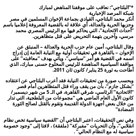
*”البلتاجي”: نعاقب على موقفنا المناهض لمبارك
شبكة المرصد الإخبارية
أنكر محمد البلتاجي، القيادي بجماعة الإخوان المسلمين في مصر
وحزبها الحرية والعدالة، أي علاقة له بالقضية المعروفة إعلاميا باسم
“أحداث الاتحادية”، التي يحاكم فيها مع الرئيس المصري محمد
مرسي، وآخرين بتهمة التحريض على قتل متظاهرين.
وقال البلتاجي، أمين عام حزب الحرية والعدالة – المنبثق عن
الإخوان – بالقاهرة في تحقيقات أولية مع النيابة العامة إن إدراج
اسمه في القضية هو أمر “سياسي”، ويأتي بهدف “معاقبته” على
مواقفة السياسية المناهضة للرئيس المخلوع حسنى مبارك، الذي
أطاحت به ثورة 25 يناير/ كانون ثان 2011.
وبحسب صورة من تحقيقات النيابة فقد أعرب البلتاجي عن اعتقاده
“بشكل جازم”، بأن من يقف وراء قتل المتظاهرين أمام قصر
“الاتحادية” الرئاسي، شرقي القاهرة، في الـ 5 من شهر ديسمبر/
كانون الأول العام الماضي هي “مجموعات من البلطجية، التي تدار
من خلال بعض أجهزة الدولة القديمة وتقوم بالقتل لصالح الثورة
المضادة”
وفي نص التحقيقات، اعتبر البلتاجي أن “القضية سياسية تخص نظام
انقلابي”، وأن التحريات “مفبركة” (ملفقة) ، لافتا إلى “وجود خصومة
سياسية له مع النظام الحالي” .