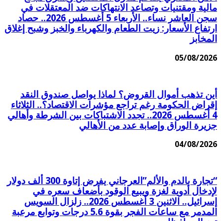
مالية ومقتنيات وتصاعد الانتهاكات ضد المعتقلات في
سجن العاشر نساء.. الأربعاء 5 أغسطس 2026.. حصاد
ارتفاع الأسعار: زيت الطعام والكهرباء والخبز وشبح إغلاق
المخابز
05/08/2026
أين تذهب أموال القروض؟ لماذا يواصل صندوق النقد
إقراض الحكومة رغم تراجع مؤشرات الاقتصاد؟.. الثلاثاء
4 أغسطس 2026.. تجدد الاشتباكات بين الشرطة وأهالي
جزيرة الوراق وإصابة عدد من الأهالي
04/08/2026
“تجارة بالدم والألم”العرجاني يفرض إتاوة 300 ألف دولار
لإدخال أدوية لغزة ويبيع الوقود بأضعاف سعره في
إسرائيل.. الاثنين 3 أغسطس 2026.. زلزال السويس
المدمر مع ساعات الفجر بقوة 5.6 درجات وتوابع مرعبة