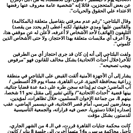
عن بعض المتحجزين، قائلا إنه “شخصية عامة معروف عنها رفضها
الاعتداء علي الحقوق والحريات”.
وقال البلتاجي: “رغم عدم معرفتي بتفاصيل متعلقة (بالمكالمة)
والقائمين عليها ومدي حقيقتها، لكنه أعطى (لم يحدد من يقصد)
التليفون (الهاتف) لأحد الأشخاص لا أعرفه، لأعلن له عن موقفي هذا،
ولا أعرف أي ملابسات متعلقة بهذا الاحتجاز، ولا حتى الأشخاص الذين
كلموني”.
ولفت البلتاجي إلى أنه إن كان قد جرى احتجاز أي من الطرفين
للأخر(خلال أحداث الاتحادية) بشكل مخالف للقانون فهو “مرفوض
ويجب تصحيحه”.
يشار إلى أن الأجهزة الأمنية ألقت القبض على البلتاجي في منطقة
زراعية بمحافظة الجيزة، غرب القاهرة، مساء يوم 29 أغسطس /
آب الماضي؛ حيث تم إيداعه سجن طره على ذمة عدة قضايا جنائية،
بينها قضية “أحداث الاتحادية”/ والتي تشير إلى مقتل نحو 11 شخصا،
بينهم 8، من جماعة الإخوان المسلمين، خلال تظاهرات، لمؤيدين،
ومعارضين لمرسي، أمام قصر الاتحادية، في ديسمبر الماضي، عقب
إصداره إعلانا دستوريا، حصن فيه قراراته، والجمعية التأسيسية
للدستور، بشكل مؤقت
كانت محكمة جنايات القاهرة قررت، في الـ 4 من الشهر الجاري،
تأجيل محاكمة مرسي، و14 متهما آخرين إلى جلسة 8 يناير/ كانون