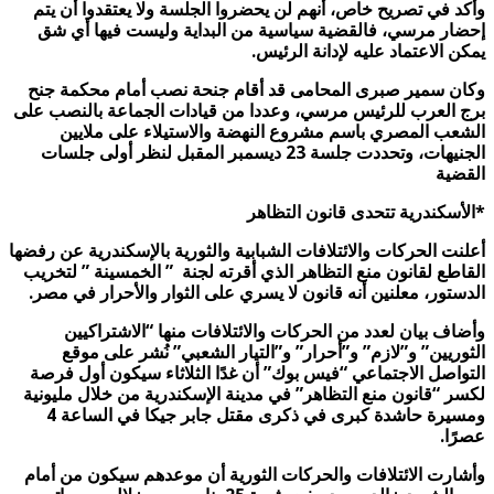
وأكد في تصريح خاص، أنهم لن يحضروا الجلسة ولا يعتقدوا أن يتم
إحضار مرسي، فالقضية سياسية من البداية وليست فيها أي شق
يمكن الاعتماد عليه لإدانة الرئيس.
وكان سمير صبرى المحامى قد أقام جنحة نصب أمام محكمة جنح
برج العرب للرئيس مرسي، وعددا من قيادات الجماعة بالنصب على
الشعب المصري باسم مشروع النهضة والاستيلاء على ملايين
الجنيهات، وتحددت جلسة 23 ديسمبر المقبل لنظر أولى جلسات
القضية
*الأسكندرية تتحدى قانون التظاهر
أعلنت الحركات والائتلافات الشبابية والثورية بالإسكندرية عن رفضها
القاطع لقانون منع التظاهر الذي أقرته لجنة ” الخمسينة ” لتخريب
الدستور، معلنين أنه قانون لا يسري على الثوار والأحرار في مصر.
وأضاف بيان لعدد من الحركات والائتلافات منها “الاشتراكيين
الثوريين” و”لازم” و”أحرار” و”التيار الشعبي” نُشر على موقع
التواصل الاجتماعي “فيس بوك” أن غدًا الثلاثاء سيكون أول فرصة
لكسر “قانون منع التظاهر” في مدينة الإسكندرية من خلال مليونية
ومسيرة حاشدة كبرى في ذكرى مقتل جابر جيكا في الساعة 4
عصرًا.
وأشارت الائتلافات والحركات الثورية أن موعدهم سيكون من أمام