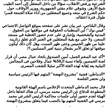
الشرعية ورفض الانقلاب، سؤالا من داخل المعتقل إلى أحمد الطيب
شيخ الأزهر، وشوقي علام مفتي الجمهورية، ووزير الأوقاف، حول
حكم الشرع في منعه وجميع المعتقلين من آداء صلاة الجمعة قسرا
طوال فترة اعتقاله.
وقال البلتاجي، عبر بيان نشر على صفحته بموقع التواصل الاجتماعي
“فيس بوك”: أين المنظمات الحقوقية في مواقفها من الحقوق
المدنية والشخصية، وإجباري على عدم حضور الخطبة في مسجد
السجن، ولا حتى مع بقية المعتقلين في العنبر الذي تغلق زنازينه
علينا من ظهر الخميس وحتى ظهر السبت، وهل كان ذلك ليكون
موقفها لو تعلق الأمر بشعائر دينية لغير المسلمين؟!.
*أكد عبد المنعم الجمل، أمين الصندوق باتحاد عمال مصر، أن قرار
لجنة الخمسين بإلغاء نسبة الـ50% عمال وفلاحين فى المجالس
النيابية يعد إهانة لهذه الفئة الأكبر تمثيلا للشعب المصرى.
*الدماطي: قضية “مشروع النهضة” المتهم فيها الرئيس سياسية
ولن نحضر الجلسة
قال محمد الدماطي المتحدث الإعلامي باسم الهيئة القانونية
المتطوعة للدفاع عن الرئيس محمد مرسي، أن هناك اتجاها داخل
الهيئة لعدم حضور أولى جلسات محاكمة الرئيس الشرعي محمد
مرسي في القضية المتهم بها بالنصب فيما يتعلق بمشروع النهضة.