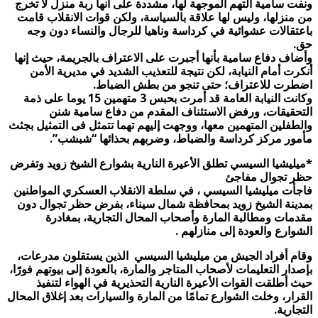
ونفت سامية التهم الموجهة لها، مشددة على أنها ربة منزل لا تخرج
من منزلها، وليس لها علاقة بالسياسة، ولكن قوات الانقلاب قامت
باعتقالات عشوائية في كرداسة وناهيا للرجال والنساء دون وجه
حق.
وأضاف دفاع سامية بأنها أجبرت على الاعتراف بالجريمة، حيث إنها
أنكرت أمام النيابة، لكن نتيجة للتعذيب الشديد في مديرية الأمن
اضطرت للاعتراف؛ حتى تنجو من بطش الضباط.
وكانت النيابة العامة قد أمرت بحبس 3 متهمين 15 يوما على ذمة
التحقيقات، ورفض الاستئناف المقدم من دفاع سامية شنن
والطفلين المتهمين معها، ووجهت إليهم تهما تتمثل فى التمثيل بجثث
مأمور مركز كرداسة والضباط، وضربهم بحذائها “شبشب”.
*ميليشيا السيسي تطلق الأعيرة النارية بشوارع الشيخ زويد وتفرض
حظر تجوال مفاجئ
فاجأت ميليشيا السيسي ، في سلطة الانقلاب العسكري المواطنين
بمدينة الشيخ زويد بمحافظة شمال سيناء، بفرض حظر تجوال دون
مقدمات ومطالبة المارة وأصحاب المحال التجارية، بمغادرة
الشوارع والعودة إلى منازلهم .
وقام أفراد الجيش من ميليشيا السيسي الذين يستقلون مدرعات،
بإصدار التعليمات لأصحاب المتاجر والمارة، بالعودة إلى بيوتهم فورًا،
حيث أطلقت القوات الأعيرة النارية التحذيرية في الهواء لتنفيذ
القرار، وخلت الشوارع تمامًا من المارة والسيارات بعد إغلاق المحال
التجارية.