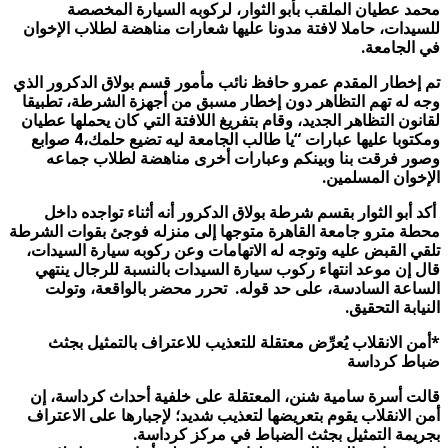
محمد عطيان الملقب بأبو الثوار، لركوبه السيارة المخصصة
للسيدات، حاملا لافتة مدونا عليها شعارات مناهضة لطلاب الإخوان
في الجامعة.
تم إخطار المقدم عمرو حافظ نائب مأمور قسم بولاق الدكرور الذي
وجه له تهم التظاهر دون إخطار مسبق من أجهزة الشرطة، تطبيقا
لقانون التظاهر الجديد، وقام بتفريغ اللافتة التي كان يحملها عطيان
ومكتوبا عليها عبارات “يا طالب الجامعة ليه تضيع حلمك،4 صوابع
وصور فرقت بنا وبينكم وعبارات أخرى مناهضة لطلاب جماعه
الإخوان المسلمين.
أكد
أبو الثوار بقسم شرطة بولاق الدكرور
أنه أثناء تواجده داخل
محطة مترو جامعة القاهرة متوجها إلى منزله فوجئ بقوات الشرطة
تلقي القبض عليه وتوجه له الاتهامات وعن ركوبه سيارة السيدات،
قال إن موعد انتهاء ركوب سيارة السيدات بالنسبة للرجال ينتهي
الساعة السادسة، على حد قوله. تحرر محضر بالواقعة، وتولت
النيابة التحقيق.
*أمن الانقلاب يُعرِّض معتقلة للتعذيب للاعتراف بالتمثيل بجثث
ضباط كرداسة
قالت أسرة سامية شنن، المعتقلة على خلفية أحداث كرداسة، إن
أمن الانقلاب يقوم بتعريضها لتعذيب شديد؛ لإجبارها على الاعتراف
بجريمة التمثيل بجثث الضباط في مركز كرداسة.