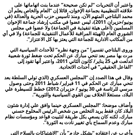
واعتبر أن التحريات “لم تكن صحيحة” عندما بنت اتهاماتها على
علاقته التنظيمية بجماعة الإخوان، قائلا إن “العام والخاص يعلم أن
محمد البلتاجي المتهم الآن، ومنذ تأسيس حزب الحرية والعدالة (في
يونيو/حزيران 2011)، ليس عضوا في مكتب إرشاد جماعة الإخوان
المسلمين (أعلى هيئة تنفيذية في الجماعة) ولا عضوا في مجلس
الشوري العام (الهيئة المراقبة للأعمال التنفيذية للجماعة) ولا في أي
من المكاتب الادارية للجماعة التي يعتز بها كل الاعتزاز”.
وروى البلتاجي تفسيرا “من وجهة نظره” للأحداث السياسية التي
مرت بها مصر بعد تنحي مبارك عن الحكم تحت ضغط ثورة شعبية
اندلعت في 25 يناير/ كانون الثاني 2011، واعتبر أنها تقود إلى
“الفاعل الحقيقي” في أحداث الاتحادية.
وقال في هذا الصدد إن “المجلس العسكري (الذي تولي السلطة بعد
تنحي مبارك عن الحكم في 11 فبراير/ شباط 2011 وحتى وصول
مرسي للرئاسة في 30 يونيو / حزيران 2012) خطط للسيطرة علي
البلاد، مستغلا الخلاف بين القوي السياسية والثورية”.
وأضاف موضحا: “المجلس العسكري حينما وافق علي إدارة شئون
البلاد كان فقط يريد التخلص من شخص الرئيس المخلوع حسني
مبارك، لكنه كان يسعى بكل طريقة لتثبيت قواعد ومؤسسات نظام
مبارك وعدم السماح بأي تغيير نادت به الثورة”.
وأعرب عن اعتقاده “بشكل جازم” بأن “الاشتباكات بالسلاح التي