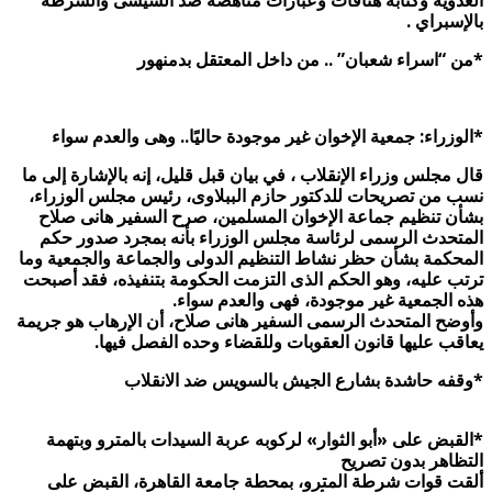
العدوية وكتابة هتافات وعبارات مناهضة ضد السيسى والشرطة
بالإسبراي .
*من “اسراء شعبان” .. من داخل المعتقل بدمنهور
*الوزراء: جمعية الإخوان غير موجودة حاليًا.. وهى والعدم سواء
قال مجلس وزراء الإنقلاب ، في بيان قبل قليل، إنه بالإشارة إلى ما
نسب من تصريحات للدكتور حازم الببلاوى، رئيس مجلس الوزراء،
بشأن تنظيم جماعة الإخوان المسلمين، صرح السفير هانى صلاح
المتحدث الرسمى لرئاسة مجلس الوزراء بأنه بمجرد صدور حكم
المحكمة بشأن حظر نشاط التنظيم الدولى والجماعة والجمعية وما
ترتب عليه، وهو الحكم الذى التزمت الحكومة بتنفيذه، فقد أصبحت
هذه الجمعية غير موجودة، فهى والعدم سواء.
وأوضح المتحدث الرسمى السفير هانى صلاح، أن الإرهاب هو جريمة
يعاقب عليها قانون العقوبات وللقضاء وحده الفصل فيها.
*وقفه حاشدة بشارع الجيش بالسويس ضد الانقلاب
*القبض على «أبو الثوار» لركوبه عربة السيدات بالمترو وبتهمة
التظاهر بدون تصريح
ألقت قوات شرطة المترو، بمحطة جامعة القاهرة، القبض على