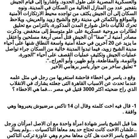
والعسكرية المصرية على طول الحدود.
وأشاروا إلى قيام الجيش
بتفجير عدد من المنازل الخالية من السكان في المدينة.
ونوه
السكان إلى أن الجيش يكثف من تواجده محيط الارتكازات الأمنية
والمواقع والكمائن في مدينة رفح والشيخ زويد والعريش، ويلاحظ
تحرك للآليات داخل شوارع المدن المذكورة، بالتزامن مع تحليق
لطائرات مروحية عسكرية على علو متوسط إلى منخفض.
وذكرت
مصادر أمنية لـ “صفا” أن الجيش قتل أمس أربعة مسلحين واعتقل
ما يزيد عن 20 آخرين في حملة أمنية واسعة النطاق شنها على أحياء
مدينة الشيخ زويد، فيما تبدوا المدينة خالية من السكان جراء تواصل
عمليات الجيش وتكثيف عمليات القصف على أحياء “الجورة،
والتومة، والمقاطعة، وأبو ظهير، وأبو العراج..”.
* تعليق ساخر من حوار ياسر برهامي الأخير
وقع د. ياسر في اخطاء فاحشة استغربها من رجل في مثل علمه
عندما تحدث عن الاسباب القاهرة التى جعلته يشارك في الانقلاب
الذي راح ضحيته اكثر 3000 قتيل في مصر …فما هي الاخطاء ؟
1- قال فيه اخت كلمته وقال ان 14 تاكس مرضيوش يعبروها وهي
واقفة .
هنا قبل الشيخ ياسر شهادة امرأة واحدة مع ان الاصل امرأتان ورجل
..علشان الاخت كانت تحتاج حد يعد معاها التاكسيات . ..ولم يسال
الشيخ ياسر الاخت هل كان معاها محرم وهي عاوزة تركب التاكس