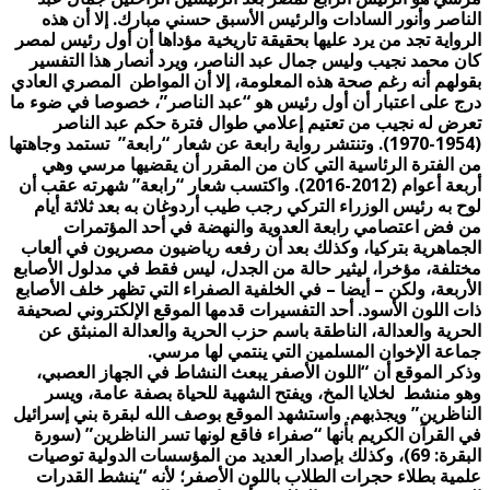
الناصر وأنور السادات والرئيس الأسبق حسني مبارك.
إلا أن هذه
الرواية تجد من يرد عليها بحقيقة تاريخية مؤداها أن أول رئيس لمصر
كان محمد نجيب وليس جمال عبد الناصر، ويرد أنصار هذا التفسير
بقولهم أنه رغم صحة هذه المعلومة، إلا أن المواطن المصري العادي
درج على اعتبار أن أول رئيس هو “عبد الناصر”، خصوصا في ضوء ما
تعرض له نجيب من تعتيم إعلامي طوال فترة حكم عبد الناصر
(1954-1970).
وتنتشر رواية رابعة عن شعار “رابعة” تستمد وجاهتها
من الفترة الرئاسية التي كان من المقرر أن يقضيها مرسي وهي
أربعة أعوام (2012-2016).
واكتسب شعار “رابعة” شهرته عقب أن
لوح به رئيس الوزراء التركي رجب طيب أردوغان به بعد ثلاثة أيام
من فض اعتصامي رابعة العدوية والنهضة في أحد المؤتمرات
الجماهرية بتركيا، وكذلك بعد أن رفعه رياضيون مصريون في ألعاب
مختلفة، مؤخرا، ليثير حالة من الجدل، ليس فقط في مدلول الأصابع
الأربعة، ولكن – أيضا – في الخلفية الصفراء التي تظهر خلف الأصابع
ذات اللون الأسود.
أحد التفسيرات قدمها الموقع الإلكتروني لصحيفة
الحرية والعدالة، الناطقة باسم حزب الحرية والعدالة المنبثق عن
جماعة الإخوان المسلمين التي ينتمي لها مرسي.
وذكر الموقع أن “اللون الأصفر يبعث النشاط في الجهاز العصبي،
وهو منشط لخلايا المخ، ويفتح الشهية للحياة بصفة عامة، ويسر
الناظرين” ويجذبهم.
واستشهد الموقع بوصف الله لبقرة بني إسرائيل
في القرآن الكريم بأنها “صفراء فاقع لونها تسر الناظرين” (سورة
البقرة: 69)، وكذلك بإصدار العديد من المؤسسات الدولية توصيات
علمية بطلاء حجرات الطلاب باللون الأصفر؛ لأنه “ينشط القدرات