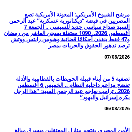
مرشح الشيوخ الأمريكي: المعونة الأمريكية تضع
المصريين في قبضة “ديكتاتورية عسكرية” عبد الرحمن
السيد صداع سياسي جديد للسيسي .. الجمعة 7
أغسطس 2026.. 1090 معتقلة بسجن العاشر من رمضان
و47 فقط ينفذن أحكامًا قضائية وهيومن رايتس ووتش
ترصد تدهور الحقوق والحريات بمصر
07/08/2026
تصفية 5 من أبناء قبيلة الحويطات بالقطامية والأدلة
تفضح مزاعم داخلية النظام .. الخميس 6 أغسطس
2026.. ترامب يهاجم عبد الرحمن السيد: “هذا الرجل
يكره إسرائيل واليهود”
06/08/2026
الأمن المصري يقتحم منازل المعتقلين ويسرق مبالغ