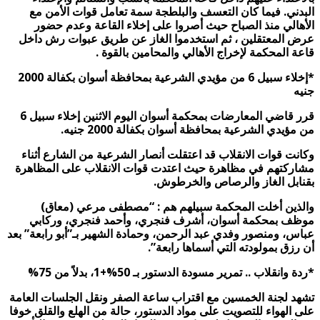
البدني.
فيما كان التعسف والبلطجة سمة تعامل قوات الأمن مع
الأهالي منذ الصباح حيث أصروا على إخلاء القاعة وعدم حضور
عرض المعتقلين ، ثم استخدموا الغاز عن طريق عبوات رش داخل
قاعة المحكمة لإخراج الأهالي والمحامين بالقوة .
*إخلاء سبيل 6 من مؤيدي الشرعية بمحافظة أسوان بكفالة 2000
جنيه
قرر قاضي المعارضات بمحكمة أسوان اليوم الاثنين إخلاء سبيل 6
من مؤيدي الشرعية بمحافظة أسوان بكفالة 2000 جنيه.
وكانت قوات الانقلاب قد اعتقلت أنصار الشرعية من الشارع أثناء
مشاركتهم في مظاهرة حيث اعتدت قوات الانقلاب على المظاهرة
بقنابل الغاز والرصاص والخرطوش.
والذين أخلت المحكمة سبيلهم هم : “مصطفى مرعي (معاق)
موظف بمحكمة أسوان، أشرف فنجري، وأحمد فنجري، وركابي
عباس، ومنصور وفدي عبد الرحمن، وحمادة الشهير بـ”أبو رابعة” بعد
أن رزق بمولودته التي أسماها رابعة”.
*ردة وانقلاب .. تمرير مسودة الدستور بـ 50%+1، بدلاً من 75%
تشهد لجنة الخمسين مع اقتراب ساعة الصفر ونقل الجلسات العامة
على الهواء للتصويت على مواد الدستور، حالة من الهلع والقلق خوفا