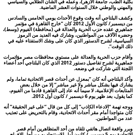
بكلية الطب، جامعة الأزهر)، وعمله في الشأن الطلابي والسياسي
والمهني والوطني خلال السنوات العشر الماضية.
وكشف البلتاجي أنه وقت وقوع الأحداث يومي الخامس والسادس
من ديسمبر/ كانون الأول 2012 كان “خارج القاهرة في مؤتمر
جماهيري عقده حزب الحرية والعدالة في (محافظة) الفيوم (وسط)،
وحضره الآلاف من المواطنين، وشارك فيه العديد من الرموز
السياسية، لشرح الدستور الذي كان على وشك الاستفتاء عليه في
ذلك الوقت”.
وأقام حزب الحرية والعدالة على مستوي محافظات مصر مؤاتمرات
جماهيرية لشرح تفاصيل دستور 2012 الذي كان البلتاجي أحد أعضاء
اللجنة التي شاركت في وضعه.
وأكد البلتاجي أنه كان “بمعزل عن أحداث قصر الاتحادية تماما، ولم
يشارك فيها بشكل مباشر ولا غير مباشر” إلا من خلال بعض
المتابعات الإعلامية، لا سيما أنه عاد إلى القاهرة قادما من الفيوم،
كما يقول، بعد ظهر يوم 6 ديسمبر / كانون أول 2012.
ووجه تهمة “الادعاء الكاذب” إلى كل من قال “على غير الحقيقة” أنه
كان متواجدا أمام مقر أحداث الاتحادية، وقام بالتحريض على تعذيب
عدد من المواطنين.
وبرر واقعة اتصال هاتفي تلقاه من أحد المتظاهرين أمام قصر
الاتحادية يوم 5 ديسمبر / كانون أول للاستنجاد به من أجل الإفراج