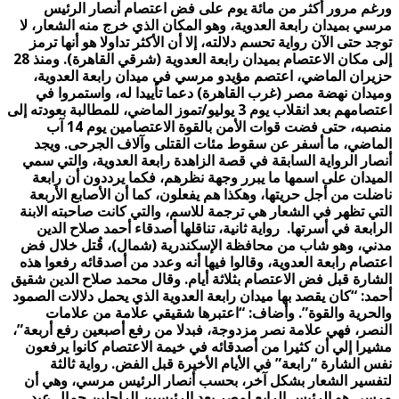
ورغم مرور أكثر من مائة يوم على فض اعتصام أنصار الرئيس
مرسي بميدان رابعة العدوية، وهو المكان الذي خرج منه الشعار، لا
توجد حتى الآن رواية تحسم دلالته، إلا أن الأكثر تداولا هو أنها ترمز
إلى مكان الاعتصام بميدان رابعة العدوية (شرقي القاهرة).
ومنذ 28
حزيران الماضي، اعتصم مؤيدو مرسي في ميدان رابعة العدوية،
وميدان نهضة مصر (غرب القاهرة) دعما تأييدا له، واستمروا في
اعتصامهم بعد انقلاب يوم 3 يوليو/تموز الماضي، للمطالبة بعودته إلى
منصبه، حتى فضت قوات الأمن بالقوة الاعتصامين يوم 14 آب
الماضي، ما أسفر عن سقوط مئات القتلى وآلاف الجرحى.
ويجد
أنصار الرواية السابقة في قصة الزاهدة رابعة العدوية، والتي سمي
الميدان على اسمها ما يبرر وجهة نظرهم، فكما يرددون أن رابعة
ناضلت من أجل حريتها، وهكذا هم يفعلون، كما أن الأصابع الأربعة
التي تظهر في الشعار هي ترجمة للاسم، والتي كانت صاحبته الابنة
الرابعة في أسرتها.
رواية ثانية، تناقلها أصدقاء أحمد صلاح الدين
مدني، وهو شاب من محافظة الإسكندرية (شمال)، قُتل خلال فض
اعتصام رابعة العدوية، وقالوا فيها أنه وعدد من أصدقائه رفعوا هذه
الشارة قبل فض الاعتصام بثلاثة أيام.
وقال محمد صلاح الدين شقيق
أحمد: “كان يقصد بها ميدان رابعة العدوية الذي يحمل دلالات الصمود
والحرية والقوة”.
وأضاف: “اعتبرها شقيقي علامة من علامات
النصر، فهي علامة نصر مزدوجة، فبدلا من رفع أصبعين رفع أربعة”،
مشيرا إلي أن كثيرا من أصدقائه في خيمة الاعتصام كانوا يرفعون
نفس الشارة “رابعة” في الأيام الأخيرة قبل الفض.
رواية ثالثة
لتفسير الشعار بشكل آخر، بحسب أنصار الرئيس مرسي، وهي أن
مرسي هو الرئيس الرابع لمصر بعد الرئيسين الراحلين جمال عبد