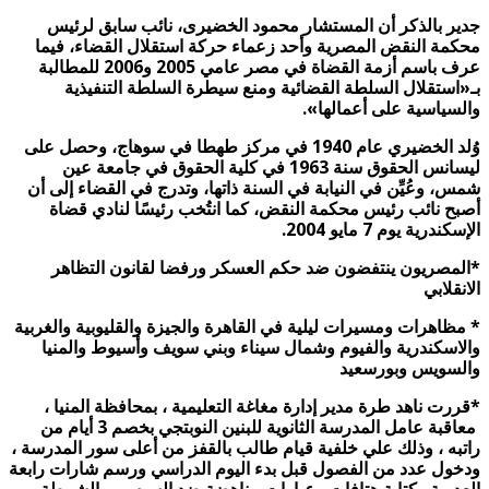
جدير بالذكر أن المستشار محمود الخضيرى، نائب سابق لرئيس
محكمة النقض المصرية وأحد زعماء حركة استقلال القضاء، فيما
عرف باسم أزمة القضاة في مصر عامي 2005 و2006 للمطالبة
بـ«استقلال السلطة القضائية ومنع سيطرة السلطة التنفيذية
والسياسية على أعمالها».
وُلد الخضيري عام 1940 في مركز طهطا في سوهاج، وحصل على
ليسانس الحقوق سنة 1963 في كلية الحقوق في جامعة عين
شمس، وعُيِّن في النيابة في السنة ذاتها، وتدرج في القضاء إلى أن
أصبح نائب رئيس محكمة النقض، كما انتُخب رئيسًا لنادي قضاة
الإسكندرية يوم 7 مايو 2004.
*المصريون ينتفضون ضد حكم العسكر ورفضا لقانون التظاهر
الانقلابي
* مظاهرات ومسيرات ليلية في القاهرة والجيزة والقليوبية والغربية
والاسكندرية والفيوم وشمال سيناء وبني سويف وأسيوط والمنيا
والسويس وبورسعيد
*قررت ناهد طرة مدير إدارة مغاغة التعليمية ، بمحافظة المنيا ،
معاقبة عامل المدرسة الثانوية للبنين النوبتجي بخصم 3 أيام من
راتبه ، وذلك علي خلفية قيام طالب بالقفز من أعلى سور المدرسة ،
ودخول عدد من الفصول قبل بدء اليوم الدراسي ورسم شارات رابعة