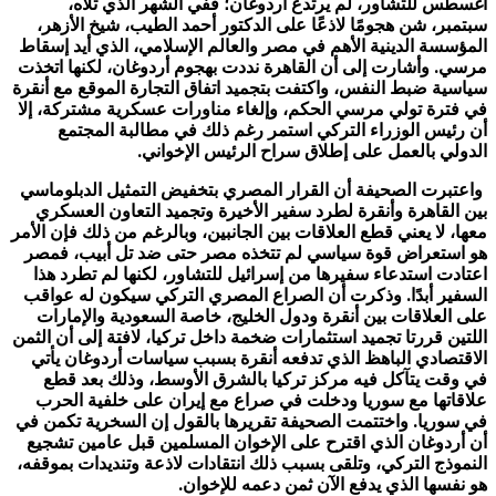
أغسطس للتشاور، لم يرتدع أردوغان؛ ففي الشهر الذي تلاه،
سبتمبر، شن هجومًا لاذعًا على الدكتور أحمد الطيب، شيخ الأزهر،
المؤسسة الدينية الأهم في مصر والعالم الإسلامي، الذي أيد إسقاط
مرسي. وأشارت إلى أن القاهرة نددت بهجوم أردوغان، لكنها اتخذت
سياسية ضبط النفس، واكتفت بتجميد اتفاق التجارة الموقع مع أنقرة
في فترة تولي مرسي الحكم، وإلغاء مناورات عسكرية مشتركة، إلا
أن رئيس الوزراء التركي استمر رغم ذلك في مطالبة المجتمع
الدولي بالعمل على إطلاق سراح الرئيس الإخواني.
واعتبرت الصحيفة أن القرار المصري بتخفيض التمثيل الدبلوماسي
بين القاهرة وأنقرة لطرد سفير الأخيرة وتجميد التعاون العسكري
معها، لا يعني قطع العلاقات بين الجانبين، وبالرغم من ذلك فإن الأمر
هو استعراض قوة سياسي لم تتخذه مصر حتى ضد تل أبيب، فمصر
اعتادت استدعاء سفيرها من إسرائيل للتشاور، لكنها لم تطرد هذا
السفير أبدًا. وذكرت أن الصراع المصري التركي سيكون له عواقب
على العلاقات بين أنقرة ودول الخليج، خاصة السعودية والإمارات
اللتين قررتا تجميد استثمارات ضخمة داخل تركيا، لافتة إلى أن الثمن
الاقتصادي الباهظ الذي تدفعه أنقرة بسبب سياسات أردوغان يأتي
في وقت يتآكل فيه مركز تركيا بالشرق الأوسط، وذلك بعد قطع
علاقاتها مع سوريا ودخلت في صراع مع إيران على خلفية الحرب
في سوريا. واختتمت الصحيفة تقريرها بالقول إن السخرية تكمن في
أن أردوغان الذي اقترح على الإخوان المسلمين قبل عامين تشجيع
النموذج التركي، وتلقى بسبب ذلك انتقادات لاذعة وتنديدات بموقفه،
هو نفسها الذي يدفع الآن ثمن دعمه للإخوان.