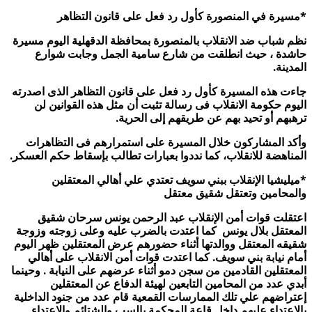
*
مسيرة في المنصورة كأول رد فعل على قانون التظاهر
نظم شباب ضد الانقلاب بالمنصورة بمحافظة الدقهلية اليوم مسيرة
حاشدة ، حيث انطلقت من شارع سامية الجمل وجابت شوارع
المدينة.
جاءت هذه المسيرة كأول رد فعل على قانون التظاهر الذى اصدرته
اليوم حكومة الانقلاب فى رسالة تثبت أن مثل هذه القوانين لن
ترهبهم أو تحيد بهم عن طريقهم إلى الحرية.
وأكد المشاركون خلال المسيرة على استمرارهم فى التظاهرات
المناهضة للانقلاب، كما نددوا بعبارات تطالب بإسقاط حكم العسكر.
*ميليشيا الإنقلاب
ببني سويف
تعتدي علي أهالي المعتقلين
والمحامين وتعتقل شقيق معتقل
اعتقلت قوات أمن الإنقلاب عبد الرحمن يونس سرحان شقيق
المعتقل بلال يونس كما اعتدت بالضرب عليه وعلى زوجته وزوجة
شقيقه المعتقل ووالدتها أثناء حضورهم عرض المعتقلين ظهر اليوم
أمام نيابة بني سويف.
كما اعتدت قوات أمن الانقلاب على أهالي
المعتقلين القادمين من سجن دمو أثناء عرضهم على النيابة .
وحينما
أبدي عدد من المحامين التابعين لهيئة الدفاع عن المعتقلين
إعتراضهم علي تلك الممارسات القمعية قام عدد من جنود الداخلية
بالاعتداء عليهم داخل قاعة المحكمة بالسب والشتائم والإعتداء