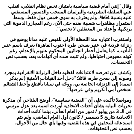
وقال “إنني أمام قضية سياسية بامتياز، تخص نظام انقلابي، انقلب
علي السلطة التشريعية والبرلمان المنتخب والدستور المستفتي
عليه بنسبة 64%، ولم يعترف به سوى خمس دول فقط، وسط
استمرار مظاهرات شعبية ضده حتى الآن، رغم المجازر الدموية التي
يرتكبها، وأعداد من المعتقلين لا تحصي”.
واستغرب اعتباره منذ اللحظة الأولى للقبض عليه مدانا يوضع في
زنزانة فردية في عنبر بسجن طره (جنوب القاهرة) يعرف باسم عنبر
التأديب، كما يعامل أخطر الجنائيين المحكوم عليهم بالإعدام، رغم
كونه محبوس احتياطيا، ولم تثبت ضده أي اتهامات بعد، بحسب نص
التحقيقات.
وكشف عن تعرضه لاعتداءات لفظيه داخل الزنزانة الانفرادية بمجرد
وصوله إلي سجن طره، قائلا: “دخل أحد القيادات الأمنية (لم يذكر
اسمه) إلى الزنزانة الخاصة بي، ووجّه لي سبابا بأفظع وأحط الشتائم
لشخص أمي الكريم وفي عرضها”.
ومواصلا تأكيده على أن “القضية سياسية”، أوضح البلتاجي أن مذكرة
تحريات النيابة بشأن أحداث الاتحادية أوردت اسمه بعد عزل مرسي
في الـ 3 من يوليو / تموز من العام الحالي، بينما كانت أحداث
الاتحادية بتاريخ 5 ديسمبر / كانون أول العام الماضي، ولم يتم
استدعائه للتحقيق في هذه القضية وقتها بأي حال من الأحوال،
بحسب نص التحقيقات.