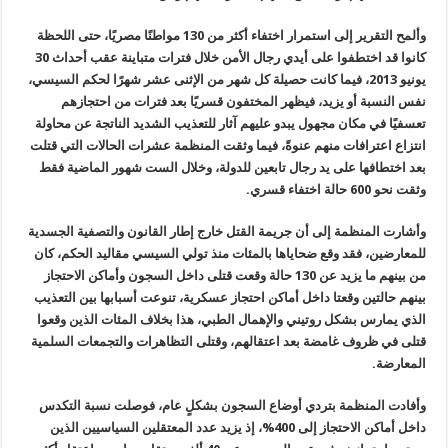
وألمح التقرير إلى استمرار اختفاء أكثر من 130 مواطنًا مصريًا، حتى اللحظة
كانوا قد اختطفوا على أيدي رجال الأمن خلال فترات متباينة عقب أحداث 30
يونيو 2013، فيما كانت حصيلة كل شهر من الإثنى عشر شهرًا لحكم السيسي،
نفس النسبة أو يزيد، فيظهر المختفون قسريًا بعد فترات من احتجازهم
تعسفيًا في مكان مجهول يبدو عليهم آثار للتعذيب الشديد الناتجة عن محاولة
انتزاع اعترافات منهم عنوةً، فيما وثقت المنظمة عشرات الحالات التي قتلت
بعد اختطافها على يد رجال تابعين للدولة، وخلال الست شهور الماضية فقط
وثقت نحو
600
حالة اختفاء قسري
.
وأشارت المنظمة إلى أن جريمة القتل خارج إطار القانون والتصفية الجسدية
للمعارضين، فقد وقع ضحاياها بالمئات منذ تولي السيسي مقاليد الحكم، كان
من بينهم ما يزيد عن 130 حالة وقعت قتلى داخل السجون وأماكن الاحتجاز
بينهم حالتين وقعتا داخل أماكن احتجاز عسكرية، تنوعت أسبابها بين التعذيب
الذي يمارس بشكل روتيني والإهمال الطبي، هذا بخلاف المئات الذين وقعوا
قتلى في ظروف غامضة بعد اعتقالهم، وقتلى التظاهرات والتجمعات السلمية
المعارضة
.
وأفادت المنظمة بتردي أوضاع السجون بشكلٍ عام، فوصلت نسبة التكدس
داخل أماكن الاحتجاز إلى 400%، إذ يزيد عدد المعتقلين السياسيين الذين