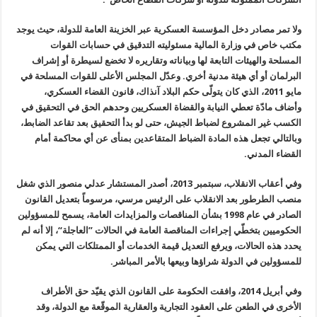
ولا تمر مصادر دخل المؤسسة العسكرية عبر الخزينة العامة للدولة، حيث يوجد
مكتب خاص في وزارة المالية مسئوليته التدقيق في حسابات القوات
المسلحة والهيئات التابعة لها وبياناته وتقاريره لا تخضع لسيطرة أو إشراف
البرلمان أو أي هيئة مدنية أخري. وعدّل المجلس الأعلى للقوات المسلحة في
مايو 2011، الذي كان يتولّى حكم البلاد آنذاك، قانون القضاء العسكري،
وأضاف مادّة تعطي النيابة والقضاة العسكريين وحدهم الحق في التحقيق في
الكسب غير المشروع لضباط الجيش، حتى لو بدأ التحقيق بعد تقاعد الضابط،
وبالتالي تجعل هذه المادة الضباط المتقاعدين بمنأى عن أي محاكمة أمام
القضاء المدني
.
وفي أعقاب الانقلاب، سبتمبر 2013، أصدر المستشار عدلي منصور الذي شغل
منصب الطرطور بعد الانقلاب على الرئيس مرسي، مرسوماً بتعديل القانون
الصادر في عام 1998 بشأن المناقصات والمزايدات العامة، يسمح للمسؤولين
الحكوميين بتخطّي إجراءات المناقصة العامة في الحالات ”العاجلة
“
، إلا أنه لم
يحدد هذه الحالات، ويرفع التعديل قيمة الخدمات أو الممتلكات التي يمكن
للمسؤولين في الدولة شراؤها وبيعها بالأمر المباشر
.
وفي أبريل 2014، وافقت الحكومة على القانون الذي يقيّد حق الأطراف
الأخرى في الطعن على العقود التجارية والعقارية الموقّعة مع الدولة، وقد