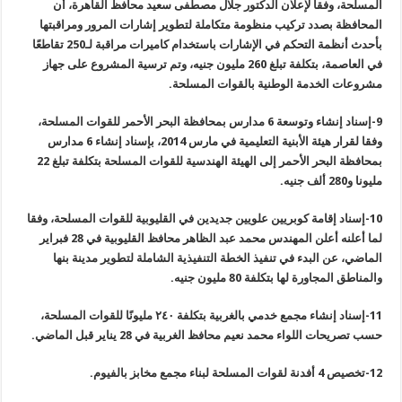
المسلحة، وفقا لإعلان الدكتور جلال مصطفى سعيد محافظ القاهرة، أن
المحافظة بصدد تركيب منظومة متكاملة لتطوير إشارات المرور ومراقبتها
بأحدث أنظمة التحكم في الإشارات باستخدام كاميرات مراقبة لـ250 تقاطعًا
في العاصمة، بتكلفة تبلغ 260 مليون جنيه، وتم ترسية المشروع على جهاز
مشروعات الخدمة الوطنية بالقوات المسلحة
.
9-
إسناد إنشاء وتوسعة 6 مدارس بمحافظة البحر الأحمر للقوات المسلحة،
وفقا لقرار هيئة الأبنية التعليمية في مارس 2014، بإسناد إنشاء 6 مدارس
بمحافظة البحر الأحمر إلى الهيئة الهندسية للقوات المسلحة بتكلفة تبلغ 22
مليونا و280 ألف جنيه
.
10-
إسناد إقامة كوبريين علويين جديدين في القليوبية للقوات المسلحة، وفقا
لما أعلنه أعلن المهندس محمد عبد الظاهر محافظ القليوبية في
28
فبراير
الماضي، عن البدء في تنفيذ الخطة التنفيذية الشاملة لتطوير مدينة بنها
والمناطق المجاورة لها بتكلفة 80 مليون جنيه
.
11-
إسناد إنشاء مجمع خدمي بالغربية بتكلفة ٢٤٠ مليونًا للقوات المسلحة،
حسب تصريحات اللواء محمد نعيم محافظ الغربية في 28 يناير قبل الماضي
.
12-
تخصيص 4 أفدنة لقوات المسلحة لبناء مجمع مخابز بالفيوم
.