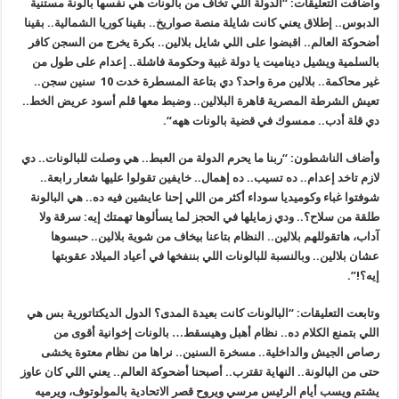
وأضافت التعليقات: “الدولة اللي تخاف من بالونات هي نفسها بالونة مستنية
الدبوس.. إطلاق يعني كانت شايلة منصة صواريخ.. بقينا كوريا الشمالية
..
بقينا
أضحوكة العالم.. اقبضوا على اللي شايل بلالين.. بكرة يخرج من السجن كافر
بالسلمية ويشيل ديناميت يا دولة غبية وحكومة فاشلة.. إعدام على طول من
غير محاكمة.. بلالين مرة واحد؟ دي بتاعة المسطرة خدت 10 سنين سجن..
تعيش الشرطة المصرية قاهرة البلالين.. وضبط معها قلم أسود عريض الخط..
دي قلة أدب.. ممسوك في قضية بالونات ههه
“.
وأضاف الناشطون: “ربنا ما يحرم الدولة من العبط.. هي وصلت للبالونات.. دي
لازم تاخد إعدام.. ده تسيب.. ده إهمال.. خايفين تقولوا عليها شعار رابعة
..
شوفتوا غباء وكوميديا سوداء أكثر من اللي إحنا عايشين فيه ده.. هي البالونة
طلقة من سلاح؟.. ودي زمايلها في الحجز لما يسألوها تهمتك إيه: سرقة ولا
آداب، هاتقوللهم بلالين.. النظام بتاعنا بيخاف من شوية بلالين.. حبسوها
عشان بلالين.. وبالنسبة للبالونات اللي بننفخها في أعياد الميلاد عقوبتها
إيه؟
!”.
وتابعت التعليقات: “البالونات كانت بعيدة المدى؟ الدول الديكتاتورية بس هي
اللي بتمنع الكلام ده.. نظام أهبل وهيسقط… بالونات إخوانية أقوى من
رصاص الجيش والداخلية.. مسخرة السنين.. نراها من نظام معتوة يخشى
حتى من البالونة.. النهاية تقترب.. أصبحنا أضحوكة العالم.. يعني اللي كان عاوز
يشتم ويسب أيام الرئيس مرسي ويروح قصر الاتحادية بالمولوتوف، ويرميه