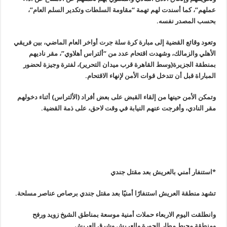
عملهم”، كما أسندت لهم تهمة “مقاومة السلطات وتكدير السلم العام”،
بحسب المصدر نفسه
.
وتعود وقائع القضية إلى مبارة كرة سلة جرت أواخر العام الماضي، بين فريقي
الأهلي والزمالك، وشهدت اقتحام عدد من “ألتراس أهلاوي”، مقر ناديهم
بمنطقة الجزيرة(وسط القاهرة قرب ميدان التحرير)، لفترة وجيزة لحضور
المباراة قبل أن تتدخل قوات الأمن لإنهاء الاقتحام
.
وتمكن الأمن حينها من إلقاء القبض على بعض أفراد (الألتراس) أثناء دخولهم
مقر النادي، وأفرجت عنهم النيابة في وقت لاحق، على ذمة القضية
.
*استنفار أمني بالعريش بعد مقتل جندي
تشهد منطقة العريش استنفارًا أمنيًا بعد مقتل جندي برصاص عناصر مسلحة
.
وانطلقت اليوم الاربعاء حملات أمنية موسعة بمناطق الشيخ زويد ورفح
ومنطقة محيط مطار الجورة والعريش وشرق العريش
.