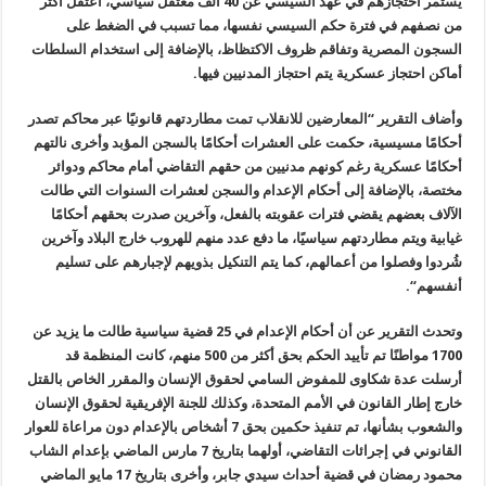
يستمر احتجازهم في عهد السيسي عن 40 ألف معتقل سياسي، اعتقل أكثر
من نصفهم في فترة حكم السيسي نفسها، مما تسبب في الضغط على
السجون المصرية وتفاقم ظروف الاكتظاظ، بالإضافة إلى استخدام السلطات
أماكن احتجاز عسكرية يتم احتجاز المدنيين فيها
.
وأضاف التقرير “المعارضين للانقلاب تمت مطاردتهم قانونيًا عبر محاكم تصدر
أحكامًا مسيسية، حكمت على العشرات أحكامًا بالسجن المؤبد وأخرى نالتهم
أحكامًا عسكرية رغم كونهم مدنيين من حقهم التقاضي أمام محاكم ودوائر
مختصة، بالإضافة إلى أحكام الإعدام والسجن لعشرات السنوات التي طالت
الآلاف بعضهم يقضي فترات عقوبته بالفعل، وآخرين صدرت بحقهم أحكامًا
غيابية ويتم مطاردتهم سياسيًا، ما دفع عدد منهم للهروب خارج البلاد وآخرين
شُردوا وفصلوا من أعمالهم، كما يتم التنكيل بذويهم لإجبارهم على تسليم
أنفسهم
“.
وتحدث التقرير عن أن أحكام الإعدام في 25 قضية سياسية طالت ما يزيد عن
1700 مواطنًا تم تأييد الحكم بحق أكثر من 500 منهم، كانت المنظمة قد
أرسلت عدة شكاوى للمفوض السامي لحقوق الإنسان والمقرر الخاص بالقتل
خارج إطار القانون في الأمم المتحدة، وكذلك للجنة الإفريقية لحقوق الإنسان
والشعوب بشأنها، تم تنفيذ حكمين بحق 7 أشخاص بالإعدام دون مراعاة للعوار
القانوني في إجرائات التقاضي، أولهما بتاريخ 7 مارس الماضي بإعدام الشاب
محمود رمضان في قضية أحداث سيدي جابر، وأخرى بتاريخ 17 مايو الماضي