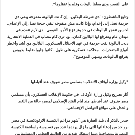
على القصر، ودي معاها بالونات وقلم واعتقلوها
“.
وتابع الناشطون: “دي شرطة البلالين.. إن كانت البالونة منفوخة يبقي دي
جريمة تصل إلى إعدام، وإذا كانت مش منفوخه تبقي جنحة تصل إلي الإعدام
..
لحسن تنفجر البالونات في حد وتزعزع الأمن القومي.. دي لازم تتعدم في
ميدان عام ونفرقع لها البلالين كمان.. ويا ترى كام مصاب في العملية الانتحارية
ديه.. البالونة بقت جريمة في عهد الاحتلال العسكري.. البلالين من أشد وأخطر
أنواع المتفجرات.. محاكمة عسكريه على طول.. كانوا جابوا ضابط بدبوس
يفرقع البالونات، وينتهي الموضوع
“.
*وكيل وزارة أوقاف الانقلاب: مسلمي مصر ضيوف عند أقباطها
أثار تصريح وكيل وزارة الأوقاف في حكومة الإنقلاب العسكري، بأن مسلمي
مصر ضيوف عند أقباطها منذ ايام الفتح الإسلامي لمصر، حالة من اللغط
والجدل على مواقع التواصل الإجتماعي،
جدير بالذكر أن تلك العبارة هي أشهر مزاعم الكنيسة الارثوذكسية في مصر
،وواحد من إدعاءاتها التي ما زال يرددها عدد من قساوسة واساقفة الكنيسة
المصرية ،ويصاحبها دوما إستنكار شديد من الغالبية العظمى المسلمة من