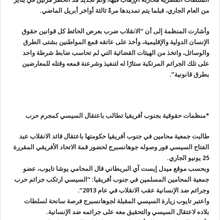
من العام الجاري، قبلما يتم تمديدها مرةً ثالثة أواخر أبريل الماضي
.
وأشارت المنظمة إلى أن “الانقلاب ضرب بعرض الحائط كل قوانين حقوق
الإنسان الدولية والإقليمية، وأخذ على عاتقه قمع المواطنين بشتى الطرق
والوسائل، واتخذ من الهيئات القضائية التي لم تحاسب ضابط شرطة واحد
على تلك الجرائم المرتكبة ستارًا له لتنفيذ وشرعنة قمعه وقتله للمعارضين
بطرق قانونية
“.
*منظمات حقوقية بجنوب أفريقيا تطالب باعتقال السيسي كمجرم حرب
طالبت جمعية محامين في جنوب أفريقيا حكومتها باعتقال قائد الانقلاب عبد
الفتاح السيسي فور وصوله جوهانسبرج لحضور قمة الاتحاد الأفريقي المقررة
25 يونيو الجاري
.
وبحسب موقع ميدل إيست آي البريطاني قال المحامي يوشا تايوب، عضو
جمعية المحامين المسلمين في جنوب أفريقيا: “السيسي ارتكب جرائم حرب
وجرائم ضد الإنسانية عقب الانقلاب في عام 2013
“.
واعتبر تايوب زيارة السيسي المقبلة لجوهانسبرج فرصة سانحة لسلطات
بلاده لاعتقال السيسي والتحقيق معه على جرائمه ضد الإنسانية
.