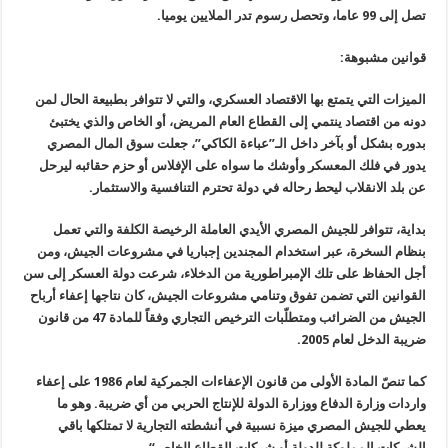
تصل إلى 99 عاما، وتحصل رسوم تدر الملايين يوميا
.
قوانين مشبوهة
:
الميزات التي يتمتع بها الاقتصاد العسكري، والتي لا تتوافر بطبيعة الحال لمن
دونه من اقتصاد ينتمي إلى القطاع العام المريض، أو الخاص والذي يختبئ
بدوره بشكل أو بآخر داخل الـ”عباءة الكاكي”، جعلت سوق المال المصري
يدور في فلك المعسكر وأوشك ما سواه على الإفلاس أو حزم حقائبه ليرحل
عن بلد الانقلاب ليحط رحاله في دولة تحترم التنافسية والاستثمار
.
بداية، تتوافر للجيش المصري الأيدي العاملة الرخيصة الكلفة والتي تعمل
بنظام السخرة، عبر استخدام المجندين إجباريا في مشروعات الجيش، ومن
أجل الحفاظ على تلك الإمبراطورية من الدخلاء، شرعت دولة العسكر إلى سن
القوانين التي تضمن تفوق وتنامي مشروعات الجيش، كان نتاجها إعفاء أرباح
الجيش من الضرائب ومتطلّبات الترخيص التجاري وفقاً للمادة 47 من قانون
ضريبة الدخل لعام 2005
.
كما تنصّ المادة الأولى من قانون الإعفاءات الجمركية لعام
1986
على إعفاء
واردات وزارة الدفاع ووزارة الدولة للإنتاج الحربي من أي ضريبة. وهو ما
يعطي للجيش المصري ميزة نسبية في أنشطته التجارية لا تمتلكها باقي
الشركات المملوكة للدولة أو شركات القطاع الخاص
“.