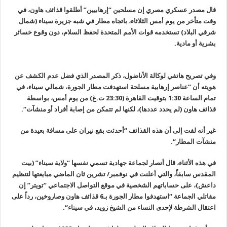
قال مصدر عسكري مصري إن مسلحين “إرهابيين
”
أطلقوا قذائف هاون، في
وقت متأخر من يوم أمس الثلاثاء، باتجاه مطار في شبه جزيرة سيناء (شمال
شرقي البلاد) تستخدمه قوات الأمم المتحدة لحفظ السلام، دون وقوع خسائر
بشرية أو مادية
.
وفي تصريح هاتفي لوكالة الأناضول، ذكر المصدر الذي فضل عدم الكشف عن
هويته أن “عناصر إرهابية مسلحة استهدفت مطار الجورة، شمالي سيناء، في
تمام الساعة
1:30
بتوقيت القاهرة (23:30 ت.غ) من يوم أمس، بواسطة
قذائف هاون (لم يحدد عددها)، لكنها لم تتمكن من إصابة أفراد أو منشآت
“.
غير أنه لفت إلى أن هذه القذائف “أحدثت بقع نيران على مسافة بعيدة من
منشآت المطار
“.
في هذه الأثناء، قال أنصار لجماعة جهادية تسمي نفسها “ولاية سيناء” (بيت
المقدس سابقاً، والتي أعلنت في نوفمبر/ تشرين ثان الماضي مبايعتها لتنظيم
داعش)، على حساباتهم الشخصية في موقع التواصل الاجتماعي “تويتر” إن
مقاتلي الجماعة “استهدفوا مطار الجورة بـ6 قذائف هاون وصاروخين، رداً على
اعتقال الشرطة لإحدى النساء من الشيخ زويد، في سيناء
“.