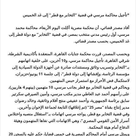
*تأجيل محاكمة مرسي في قضية ”التخابر مع قطر” إلى غد الخميس
أفاد مصدر قضائي، أن محكمة مصرية أجّلت اليوم الأربعاء، محاكمة محمد
مرسي، أول رئيس مدني منتخب بمصر، في قضية “التخابر
”
مع دولة قطر إلى
غد الخميس، بحسب مصدر قضائي
.
وبحسب المصدر، قررت محكمة جنايات القاهرة، المنعقدة بأكاديمية الشرطة،
شرقي القاهرة، تأجيل محاكمة ‏مرسي، و10 آخرين، على خلفية اتهامهم
بـ”التخابر وتسريب وثائق ومستندات ‏صادرة عن أجهزة الدولة السيادية إلى
مؤسسة الرئاسة، وإفشائها إلى دولة قطر”، إلى جلسة 11 يونيو/حزيران،
لاستكمال فض الأحراز مع استمرار حبس المتهمين
.
ويحاكم في قضية التخابر مع قطر بجانب مرسي، 10 متهمين (بينهم 4 هاربين
)
،
على رأسهم أحمد عبد العاطي مدير مكتب مرسي، وأمين الصيرفي سكرتير
سابق برئاسة الجمهورية، وأحمد عفيفي منتج أفلام وثائقية، وخالد رضوان
مدير إنتاج بقناة “مصر 25” (تم إغلاقها) التابعة لجماعة الإخوان وآخرين
.
وفي قضية التخابر مع قطر، يواجه مرسي اتهامات بـ”استغلال منصبه واختلاس
أسرار الأمن القومي المصري”، وهي الاتهامات التي نفاها المتهمون وهيئة
الدفاع أمام هيئة المحكمة
.
ويمثل مرسي أمام المحاكم المصرية في خمس قضايا، حكم عليه بالسجن 20