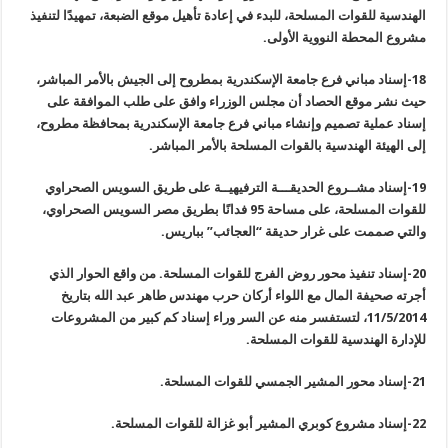
الهندسية للقوات المسلحة، للبدء في إعادة تأهيل موقع الضبعة، تمهيدًا لتنفيذ
مشروع المحطة النووية الأولى
.
18-
إسناد مباني فرع جامعة الإسكندرية بمطروح إلى الجيش بالأمر المباشر،
حيث نشر موقع الحصاد أن مجلس الوزراء وافق على طلب الموافقة على
إسناد عملية تصميم وإنشاء مباني فرع جامعة الإسكندرية بمحافظة مطروح،
إلى الهيئة الهندسية بالقوات المسلحة بالأمر المباشر
.
19-
إسناد مشــروع الحديقـــة الترفيهيــة على طريق السويس الصحراوي
للقوات المسلحة، على مساحة 95 فدانًا بطريق مصر السويس الصحراوي،
والتي صممت على غرار حديقة “العجائب” بباريس
.
20-
إسناد تنفيذ محور روض الفرج للقوات المسلحة. من واقع الحوار الذي
أجرته صحيفة المال مع اللواء أركان حرب مهندس طاهر عبد الله بتاريخ
11/5/2014، لتستفسر منه عن السر وراء إسناد كم كبير من المشروعات
للإدارة الهندسية للقوات المسلحة
.
21-
إسناد محور المشير الجمسي للقوات المسلحة
.
22-
إسناد مشروع كوبري المشير أبو غزالة للقوات المسلحة
.