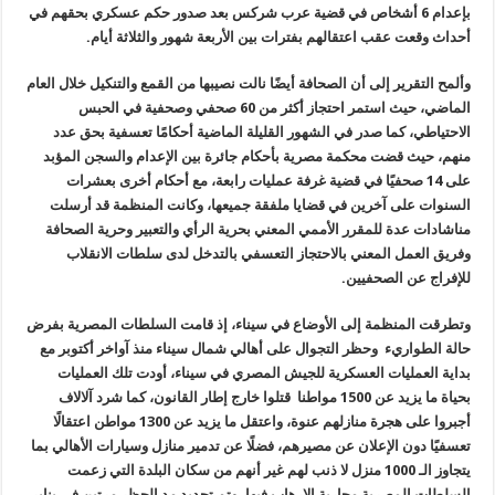
بإعدام 6 أشخاص في قضية عرب شركس بعد صدور حكم عسكري بحقهم في
أحداث وقعت عقب اعتقالهم بفترات بين الأربعة شهور والثلاثة أيام
.
وألمح التقرير إلى أن الصحافة أيضًا نالت نصيبها من القمع والتنكيل خلال العام
الماضي، حيث استمر احتجاز أكثر من 60 صحفي وصحفية في الحبس
الاحتياطي، كما صدر في الشهور القليلة الماضية أحكامًا تعسفية بحق عدد
منهم، حيث قضت محكمة مصرية بأحكام جائرة بين الإعدام والسجن المؤبد
على 14 صحفيًا في قضية غرفة عمليات رابعة، مع أحكام أخرى بعشرات
السنوات على آخرين في قضايا ملفقة جميعها، وكانت المنظمة قد أرسلت
مناشادات عدة للمقرر الأممي المعني بحرية الرأي والتعبير وحرية الصحافة
وفريق العمل المعني بالاحتجاز التعسفي بالتدخل لدى سلطات الانقلاب
للإفراج عن الصحفيين
.
وتطرقت المنظمة إلى الأوضاع في سيناء، إذ قامت السلطات المصرية بفرض
حالة الطواريء وحظر التجوال على أهالي شمال سيناء منذ آواخر أكتوبر مع
بداية العمليات العسكرية للجيش المصري في سيناء، أودت تلك العمليات
بحياة ما يزيد عن 1500 مواطنا قتلوا خارج إطار القانون، كما شرد آلالاف
أجبروا على هجرة منازلهم عنوة، واعتقل ما يزيد عن 1300 مواطن اعتقالًا
تعسفيًا دون الإعلان عن مصيرهم، فضلًا عن تدمير منازل وسيارات الأهالي بما
يتجاوز الـ 1000 منزل لا ذنب لهم غير أنهم من سكان البلدة التي زعمت
السلطات المصرية محاربة الإرهاب فيها، وتم تجديد مد الحظر مرتين في يناير