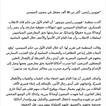
*هيومن رايتس: أكثر من 40 ألف معتقل في سجون السيسي
أكدت منظمة “هيومن رايتس مونيتور” أن العام الأول من حكم قائد الانقلاب
العسكري، عبدالفتاح السيسي، شهد انتهاكات حقوقية صارخة، وأن مصر رأت
أوضاعًا مزرية حقوقيًا وإنسانيًا، تم ممارستها بحق المعارضين السياسيين
لسلطات الانقلاب، وأن هذا العام كان الأسوأ والأعنف خلال العقود الماضية
.
وقالت المنظمة-في تقرير لها- أنه خلال العام الأول من حكم السيسي، “وقع
المئات قتلى إما في التظاهرات والتجمعات السلمية أو نتاج التعذيب الممارس
بحقهم في السجون المصرية على أيدي رجال الشرطة أو بالإهمال الطبي
للمعتقلين المرضى، كما صدرت أحكامًا قاسية بحق معارضين بعضها وصل إلى
الإعدام والسجن المؤبد، وآخرى صدرت من محاكم عسكرية ضد مدنيين
“.
وأضاف التقرير، أن هذا العام شهد اختفاء مئات الشباب والفتيات والأطفال
قسريًا، وإخفائهم على أيدي رجال الأمن، بالإضافة إلى إجلاء قسري لآلاف
العائلات من منازلهم بشمال سيناء، ووقوع المئات منهم قتلى هم أيضًا خارج
إطار القانون، كما شهدت السجون أوضاعًا مزرية، وكذلك كان الوضع الصحفي
الذي تم تقييده وتكميمه باعتقال الصحفيين والتنكيل بهم وإصدار أحكامًا
تعسفية بحقهم، والتضييق عليهم للحيلولة بينهم وبين نقل الحقيقة
.