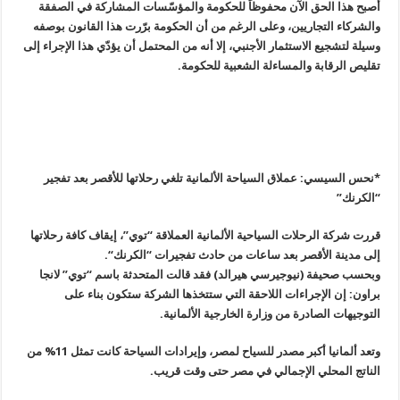
أصبح هذا الحق الآن محفوظاً للحكومة والمؤسّسات المشاركة في الصفقة
والشركاء التجاريين، وعلى الرغم من أن الحكومة برّرت هذا القانون بوصفه
وسيلة لتشجيع الاستثمار الأجنبي، إلا أنه من المحتمل أن يؤدّي هذا الإجراء إلى
تقليص الرقابة والمساءلة الشعبية للحكومة
.
*نحس السيسي: عملاق السياحة الألمانية تلغي رحلاتها للأقصر بعد تفجير
“الكرنك
”
قررت شركة الرحلات السياحية الألمانية العملاقة “توي”، إيقاف كافة رحلاتها
إلى مدينة الأقصر بعد ساعات من حادث تفجيرات “الكرنك
“.
وبحسب صحيفة (نيوجيرسي هيرالد) فقد قالت المتحدثة باسم “توي” لانجا
براون
:
إن الإجراءات اللاحقة التي ستتخذها الشركة ستكون بناء على
التوجيهات الصادرة من وزارة الخارجية الألمانية
.
وتعد ألمانيا أكبر مصدر للسياح لمصر، وإيرادات السياحة كانت تمثل 11% من
الناتج المحلي الإجمالي في مصر حتى وقت قريب
.