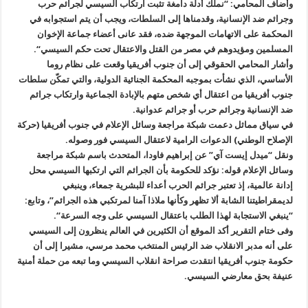
وأضاف المحامي: “نملك أدلة دامغة تثبت ارتكاب السيسي لجرائم حرب
وجرائم ضد الإنسانية، وقدمناها إلى السلطات، ويجب أن يتم استجوابه في
المحكمة على الاتهامات الموجهة ضده، فقد عانى أعضاء جماعة الإخوان
المسلمين ومؤيدوهم في مصر من القتل والاعتقال تحت حكم السيسي
“.
وأشار المحامي الحقوقي إلى أن جنوب أفريقيا وقعت على نظام روما
الأساسي، الذي نشأت بموجبه المحكمة الجنائية الدولية، والتي تمكّن سلطات
جنوب أفريقيا من اعتقال أي شخص متهم بالإبادة الجماعية وارتكاب جرائم
ضد الإنسانية وجرائم حرب أو جرائم عدوانية
.
في سياق مماثل دعمت شبكة مراجعة وسائل الإعلام في جنوب أفريقيا (حركة
الإصلاح الوطني) الدعوات الرامية لاعتقال السيسي فور وصوله
.
ونقل “ميدل إيست آي” عن إبراهيم فاودا، المتحدث باسم شبكة مراجعة
وسائل الإعلام قوله: نؤكد للحكومة بأن الجرائم التي ارتكبها السيسي محل
إدانة عالمية، إذ تعتبر جرائم الحرب أعداء للبشرية جمعاء، وينبغي
لديمقراطيتنا الشابة ألا تظهر وكأنها ملاذا آمنا لمرتكبي هذه الجرائم”، وتابع:
“ينبغي الاستجابة لهذا الطلب باعتقال السيسي على وجه السرعة
“.
وفى ختام التقرير أكد الموقع أن الكثيرين في العالم ينظرون إلى السيسي
على أنه مدبر الانقلاب ضد الرئيس المنتخب محمد مرسي، مشيرا إلى أن
حكومة جنوب أفريقيا انتقدت صراحة انقلاب السيسي وما تبعه من حملة أمنية
عنيفة بحق معارضي السيسي
.