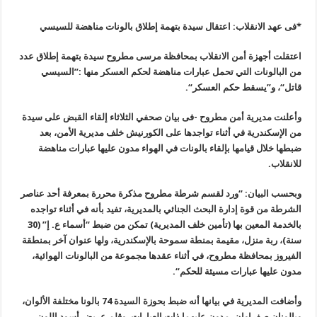
*فى عهد الانقلاب: اعتقال سيدة بتهمة إطلاق بالونات مناهضة للسيسي
اعتقلت أجهزة أمن الانقلاب بمحافظة مرسى مطروح سيدة بتهمة إطلاق عدد
من البالونات التي تحمل عبارات مناهضة لحكم العسكر منها :”السيسي
قاتل
“
، و”يسقط حكم العسكر
“.
وأعلنت مديرية أمن مطروح -فى بيان صحفي الثلاثاء إلقاء القبض على سيدة
من الإسكندرية في أثناء تواجدها على الكورنيش خلف مديرية الأمن، بعد
ضبطها خلال قيامها بإلقاء بالونات في الهواء مدون عليها عبارات مناهضة
للانقلاب
.
وبحسب البيان: “ورد لقسم شرطة مطروح مذكرة محررة بمعرفة أحد عناصر
الشرطة من قوة إدارة البحث الجنائي بالمديرية، تفيد بأنه في أثناء تواجده
بالخدمة المعين بها (تأمين خلف المديرية) تمكن من ضبط “أسماء ع. إ” (30
سنة)، ربة منزل، مقيمة بمنطة سموحة بالإسكندرية، ولها عنوان آخر بمنطقة
الفيروز بمحافظة مطروح، في أثناء عقدها مجموعة من البالونات الهوائية،
مدون عليها عبارات مسيئة للحكم
“.
وأضافت المديرية في بيانها أنه ضبط بحوزة السيدة 74 بالونا مختلفة الألوان،
وبالونان صفراوان، مدون عليهما ذات العبارات، وقلم عريض أسود اللون،