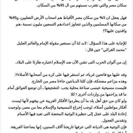
سكان مصر والتي تقترب نسبتهم من ال 95% من السكان
.
فهل يعقل ان 5% من سكان مصر الأقباط هم اصحاب الأرض الفعليين، و95%
من سكانها المسلمين والذين تتجاوز اعدادهم التسعين مليون نسمة ،هم
وافدون عليها؟
!
للإجابة على هذا السؤال : لابد لنا أن نستعير مقولة الإمام والعالم الجليل
“محمد الغزالي” حين قال
:
إن من ألوان الحرب التى تشن الآن ضد الإسلام اعتباره طارئا على البلاد
.
وفد عليها مع فاتحين غرباء، ثم استقر فيها على كره من أصحابها الأصلاء
!!.
وهذه مزاعم مضحكة، فإن كلتا الديانتين جاءتا مصر من الخارج
.
فليست مسيحية عيسى صناعة محلية يجب -لتشجيعها ـ أن توضع العوائق أمام
ما قد يزاحمها من واردات أخرى ! كلا
ولو كان من حق أهل بلد ما أن يطردوا الأفكار الغريبة عن بيئتهم لأنها ليست
أفكار مواطنين أصلاء، لوجب إخراج المسيحية والإسلام معا من مصر، ولوجبت
إعادة البلد على عجل إلى حظيرة الوثنية المحضة التى تعبد فيها الأصنام
وتقدس العجول
.
فإن الوثنية هى الديانة التى عرفها تاريخنا آلاف السنين، إنها بضاعتنا العريقة
.