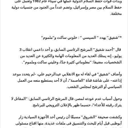
وبدأت قوات حفظ السلام الدولية عملها في سيناء عام 1982 وتعمل على
حفظ السلام بين مصر وإسرائيل، وتضم عدداً من الجنود من جنسيات دولية
مختلفة
.
*
“
شفيق” يهدد ” السيسي
” :
خلوني ساكت و”ملموم
“
قال “أحمد شفيق” المرشح الرئاسي السابق، و أحد داعمي انقلاب 3
يوليو
،
إنه يمتلك العديد من المعلومات الهامة والكثيرة عن العديد من
الشخصيات، مضيفا: “معلوماتي كثيرة جدًا، وخليني ساكت وملموم
“.
وأضاف
“
شفيق” في لقاء له مع الانقلابي عبدالرحيم علي، -لم يتحدد موعد
إذاعته
–
على شاشة قناة “العاصمة”، أن لا أحد يستطيع منعه من العمل
السياسي أو الترشح لمجلس الشعب
.
وحول أسباب عدم عودته لمصر، قال المرشح الرئاسي السابق: “المقاتل لا
يترك رقبته للأعداء”، حسبما ظهر بالإعلان الترويجي للبرنامج
.
وكشفت صحيفة “الشروق” مسبقًا أن رئيس أحد الأجهزة السيادية زار
أبوظبى قبل أيام للبحث والتنسيق فى ملفات عديدة، منها اقناع مسئولى