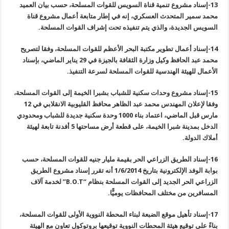
13-
إسناد مشروع تنمية قناة السويس للقوات المسلحة، حسب بيان العميد
محمد سمير المتحدث العسكري، إنه في إطار متابعة أعمال مشروع قناة
السويس الجديدة، والذي يتم تنفيذه تحت إشراف القوات المسلحة
.
14-
إسناد أعمال تطوير مكتبة البحر الأعظم للقوات المسلحة، وفقا لتصريح
محمد عبد الحافظ وكيل وزارة الثقافة بالجيزة في 29 يناير الماضي، بإسناد
الأعمال للهيئة الهندسية للقوات المسلحة لسرعة التنفيذ
.
15-
إسناد مشروع وحدات سكنية للشباب بشبرا الخيمة إلى القوات المسلحة،
وفقا لإعلان المهندس محمد عبد الظاهر محافظ القليوبية الانقلابي في 12
مارس قبل الماضي، اعتماد بناء 1000 وحدة سكنية جديدة للشباب ومحدودي
الدخل بمدينة شبرا الخيمة، على قطعة أرض مساحتها 5 أفدنة تابعة لهيئة
أملاك الدولة
.
16-
إسناد الطريق الزراعي الحر بقيمة مليار جنيه للقوات المسلحة، حسب
بوابة الوفد الإلكترونية بتاريخ 1/6/2014 أنه تقرر إسناد مشروع الطريق
الزراعي الحر الجديد إلى القوات المسلحة بنظام
“B.O.T”
لخدمة آلاف
المسافرين من مختلف المحافظات يوميًّا
.
17-
إسناد تأهيل موقع الضبعة لبناء المحطة النووية الأولى للقوات المسلحة،
بناءً على توقيع هيئة المحطات النووية توقيعها بروتوكول تعاون مع الهيئة