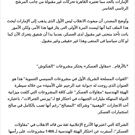
الإمارات بالحد مما تعتبره القاهرة تحركات غير مقبولة من جانب المرشح
الرئاسى الخاسر
.
وأوضح المصدر، أن مبعوث الانقلاب ليس الأول الذى يذهب إلى الإمارات لبحث
هذا الملف كما أنها ليست المرة الأولى التى يثار فيها هذا الأمر، ولكن الأمور
باتت تأخذ منحنى غير مقبول لدى العسكر، بعدما بدا أن شفيق يتحرك الآن كما
لو كان سياسيا فى المنفى وهذا غير حقيقى وغير مقبول
.
*بالأرقام.. «مقاول العسكر» يحتكر مشروعات “الفنكوش
”
“
القوات المسلحة الشريك الأول في مشروعات السيسي التنموية” هذا هو
العنوان الذى روجت له «بوابة عبد الرحيم علي الأمنية» من خلاله سيطرة
الهيئة الهندسية “مقاولات العسكر” على كافة المشروعات التي كلفت ميزانية
الدولة المنهكة مليارات الجنيهات في احتكار فج لـ”بيزنس الجنرالات
“
، باعتباره
أحد الانجازات “الوهمية” وشراكة “المصالح” رغم أنها تصب بالكامل في صالح
استثمارات العسكر
.
الشراكة التي اعتبرتها الأذرع الإعلامية ثقة من قائد الانقلاب في “مقاولات
العسكر”، أسفرت عن احتكار الهيئة الهندسية لـ 1406 مشروعات، على رأسها