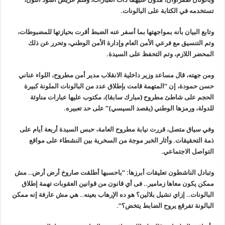
تستخدمه في الكتابة على البالونات
.
وتابع البيان بأنه بمواجهتها بما أسفر عنه الضبط أقرت بحيازتها للمضبوطات،
وتم التنسيق مع فرعي الأمن العام وإدارة الأمن الوطني، وتحرر عن ذلك
المحضر اللازم، وتم التحفظ على السيدة
.
ومن جهته، قال مساعد وزير داخلية الانقلاب مدير أمن مطروح، اللواء عناني
حسن حمودة، إن “المتهمة قامت بإطلاق عدد من البالونات الملونة كبيرة
الحجم على شاطئ مطروح (مبارك سابقا)، مكتوب عليها عبارات مناوئة
للدولة، ورمزها الوطني (يقصد السيسي)” على حد تعبيره
.
وفي سياق متصل، قررت نيابة مطروح العامة، حبس السيدة أربعة أيام على
ذمة التحقيقات. وأثار الخبر موجة من السخرية بين النشطاء على مواقع
التواصل الاجتماعي
.
وتبادل الناشطون تعليقات أبرزها: “باحسبها أطلقت صاروخ أرض أرض.. مش
ممكن يكون معاها زمامير.. فى أي قانون من قوانين العقوبات تهمة إطلاق
البالونات.. إزاي تشيل بلالين؟ هو ده الإرهاب بعينه.. هي مش عارفة إنه ممكن
البالونة تفرقع يروح الضابط يتخض؟
“.