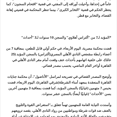
عاماً في إحداها، وأحيلت أوراقه إلى المفتي، في قضية “اقتحام السجون”، كما
ينتظر الحكم في قضية “التخابر الكبرى”، بينما تنظر المحكمة في قضيتي إهانة
القضاء، والتخابر مع قطر
.
*المؤبد لـ7 من ”ألتراس أهلاوي” والسجن 10 سنوات لـ3 ”أحداث
”
قضت محكمة مصرية، اليوم الأربعاء، في حكم أولي قابل للطعن، بمعاقبة 7 من
أعضاء رابطة مشجعي النادي الأهلي المصري(ألتراس
)
بالسجن المؤبد (25
عامًا)، على خلفية اتهامهم بأحداث عنف وقعت أمام مقر النادى الأهلي في
القاهرة أواخر العام الماضي، بحسب مصدر قضائي
.
وأوضح المصدر القضائي في تصريحه لمراسل “الأناضول”، أن محكمة جنايات
القاهرة المنعقدة بمعهد أمناء الشرطة(شرقي القاهرة)، اليوم الاربعاء، قضت
بحبس 7 متهمين (غيابيًا) بالسجن المؤبد، كما قضت بمعاقبة 3 متهمين آخرين
بسن “الأحداث” (غيابيًا أيضاً) بالسجن عشر سنوات
.
وأسندت النيابة العامة للمتهمين تهماً تتعلق بـ”استعراض القوة والتلويح
بالعنف ضد قوات شرطة ومواطنيين من رواد النادى الأهلي، بقصد ترويعهم
وتخويفهم وإلحاق الأذى المادي والمعنوي بهم لحملهم عن الامتناع عن أداء