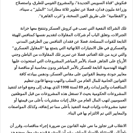
فنكوش “قناة السويس الجديدة”، والمشروع القومي للطرق، واستصلاح
وزراعة مليون فدان، فضلا عن تطوير ثلاثة مطارات؛ “المليز” بـ سيناء،
و”القطامية” على طريق العين السخنة، و”غرب القاهرة
“.
تلك الشراكة النفعية التي تصب في كروش العسكر وتنتفخ معها خزانة
الجنرالات، وتغلق الباب أم شركات المقاولات لتقديم نفسها كمنافس للهيئة
التابعة للقوات المسلحة، فضلا عن فقدان التنافس بين الطرفين المدني
والعسكري في ظل الامتيازات اللانهائية التي يتمتع بها “المقاول العسكري
”
والتي تزيد من غلة الغنائم، فضلا عن تمرير تلك المقاولات من الباطن وجني
الأرباح على الجاهز. فساد بالأمر المباشر المشروعات التي استحوذت عليها
الهيئة الهندسية التابعة للعسكر بالأمر المباشر ودون محاسبة أو مناقصة أو
معايير جودة، وضبط القوانين على مقاس العسكر، ودهس ببيادته كافة
القوانين الحامية للمال العام من السلب والنهب ومنها قانون تنظيم
المناقصات والمزايدات رقم 89 لسنة 1998 الذي يهدف إلى وضع قواعد لتنفيذ
المشروعات الحكومية بحيث لا تستغل هذه المشروعات من قبل الموظفين
العموميين لنهب المال العام من خلال إثبات مشتريات بأعلى من قيمتها أو
تنفيذ مشروعات وإثبات قيمة التنفيذ بأعلى مما تم إنفاقه، وكذلك المواصفات
والمعايير التي تم الالتزام بها في البناء
.
الانقلاب قرر تجاوز ما نص عليه القانون من ضرورة إجراء مناقصات، وقرر أن
يلجأ إلى الاستثناء بالإسناد المباشر رغم أن المشرع قيده بشروط، ووضع حد