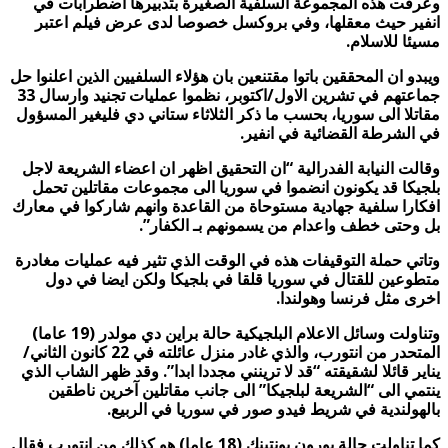
وعرفت هذه المجموعة السلفية الصغيرة بتدبيرها اضطرابات في
انفير حيث معقلها، وفي بروكسل خصوصا لدى عرض فيلم اعتبر
مسيئا للاسلام.
ويبدو ان المحققين باتوا مقتنعين بان هؤلاء السلفيين الذين اعلنوا حل
جماعتهم في تشرين الاول/اكتوبر، نظموا عمليات تجنيد وارسال 33
مقاتلا الى سوريا، بحسب ما ذكر الثلاثاء ستاني دي فليغير المسؤول
في الشرطة القضائية في انفير.
وقالت النيابة الفدرالية “ان التحقيق اظهر ان اعضاء الشريعة لاجل
بلجيكا قد يكونون انضموا في سوريا الى مجموعات مقاتلين تحمل
افكارا سلفية جهادية مستوحاة من القاعدة وانهم شاركوا في معارك
بل وحتى خطف واعدام من يسمونهم بـ الكفار”.
وتاتي حملة التوقيفات هذه في الوقت الذي تثير فيه عمليات مغادرة
متطوعين للقتال في سوريا قلقا في بلجيكا ولكن ايضا في دول
اخرى مثل فرنسا وهولندا.
وتناولت وسائل الاعلام البلجيكية حالة براين دي مولدر (19 عاما)
المتحدر من انتورب، والذي غادر منزل عائلته في 22 كانون الثاني/
يناير قائلا لشقيقته “قد لا ترينني مجددا ابدا”. وقد ظهر الشاب الذي
ينتمي الى “الشريعة لبلجيكا” الى جانب مقاتلين آخرين ناطقين
بالهولندية في شريط فيدو صور في سوريا في الربيع.
كما تناولت حالة يورون بونتينك (18 عاما) هو كذلك من انتورب فقال