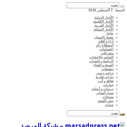
الجمعة , 7 أغسطس 2026
الأخبار الدولية
الأخبار الإقليمة
الأخبار العربية
الأخبار المحلية
عاجل
حقوق الانسان
أراء و أقلام
أستطلاع رأي
اعتصامات
متفرقات
التداوي بالاعشاب
الرياضة و الشباب
الصحة و الغذاء
تحقيقات
تراجم و سير
تيارات فكرية
ثقافة و أدب
حوارات
درسات و أبحاث
صدى المنابر
منوعات
نبض الفتوى
ندوات