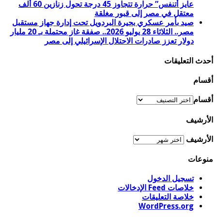
عايز أتنفس” حرارة تتجاوز 45 درجة تحول زنازين 60 ألف
معتقل في مصر إلى قبور مغلقة
صيد بأمر عسكري بحيرة البردويل تحت إدارة جهاز مستقبل
مصر.. الثلاثاء 28 يوليو 2026.. صفقة غاز محتملة بـ 20 مليار
دولار تعزز صادرات الاحتلال الإسرائيلي إلى مصر
أحدث التعليقات
أقسام
أقسام
الأرشيف
الأرشيف
منوعات
تسجيل الدخول
خلاصات Feed الإدخالات
خلاصة التعليقات
WordPress.org