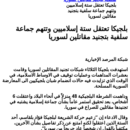
بلجيكا تعتقل ستة إسلاميين
وتتهم جماعة سلفية بتجنيد
مقاتلين لسوريا
بلجيكا تعتقل ستة إسلاميين وتتهم جماعة
سلفية بتجنيد مقاتلين لسوريا
شبكة المرصد الإخبارية
استهدفت بلجيكا الثلاثاء شبكات تجنيد المقاتلين لسوريا وقامت
بعشرات المداهمات وعمليات توقيف في الاوساط الاسلامية، في
الوقت الذي تزايدت فيه حالات انضمام شبان بلجيكيين الى المعارضة
السورية المسلحة.
و
داهمت الشرطة البلجيكية 48 منزلاً في أنحاء البلاد واعتقلت 6
أشخاص، بعد تحقيق استمر عاماً بشأن جماعة إسلامية يشتبه في
تجنيدها مقاتلين للصراع في سوريا
.
وقال الادعاء إن “زعيم حركة الشريعة لبلجيكا فؤاد بلقاسم، أحد
الستة الذين اعتقلوا لكنه امتنع عن ذكر تفاصيل بشأن الآخرين،
مكتفياً بالقول إن شخصاً عاد جريحاً من سوريا
“.