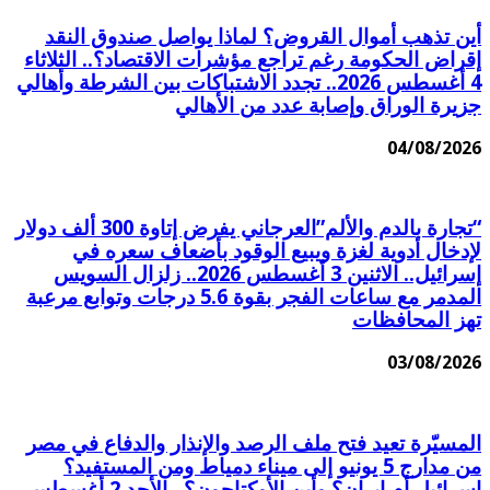
أين تذهب أموال القروض؟ لماذا يواصل صندوق النقد
إقراض الحكومة رغم تراجع مؤشرات الاقتصاد؟.. الثلاثاء
4 أغسطس 2026.. تجدد الاشتباكات بين الشرطة وأهالي
جزيرة الوراق وإصابة عدد من الأهالي
04/08/2026
“تجارة بالدم والألم”العرجاني يفرض إتاوة 300 ألف دولار
لإدخال أدوية لغزة ويبيع الوقود بأضعاف سعره في
إسرائيل.. الاثنين 3 أغسطس 2026.. زلزال السويس
المدمر مع ساعات الفجر بقوة 5.6 درجات وتوابع مرعبة
تهز المحافظات
03/08/2026
المسيّرة تعيد فتح ملف الرصد والإنذار والدفاع في مصر
من مدارج 5 يونيو إلى ميناء دمياط ومن المستفيد؟
إسرائيل أم إيران؟ وأين الأوكتاجون؟.. الأحد 2 أغسطس