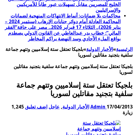
الخليج للمصريين مقابل تسهيلات عبور طابا للأمريكيين
والإسرائيليين
محاكمات بلا ضمانات: أنماط الانتهاكات المنهجية لضمانات
المحاكمة العادلة أمام دوائر جنايات الإرهاب (سبتمبر 2024 –
يناير 2026).. الثلاثاء 17 فبراير 2026.. مصر على حافة”الفقر
المائي”: خطاب بدر عبدالعاطي عن القانون الدولي يصطدم
بواقع الملء الأحادي وسد النهضة يراكم المخاطر
الرئيسية
»
الأخبار الدولية
»
بلجيكا تعتقل ستة إسلاميين وتتهم جماعة
سلفية بتجنيد مقاتلين لسوريا
بلجيكا تعتقل ستة إسلاميين وتتهم جماعة سلفية بتجنيد مقاتلين
لسوريا
بلجيكا تعتقل ستة إسلاميين وتتهم جماعة
سلفية بتجنيد مقاتلين لسوريا
17/04/2013
Admin
الأخبار الدولية
,
عاجل
اضف تعليق
1,245
زيارة