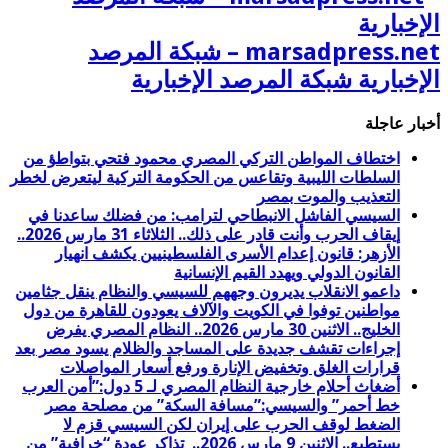
marsadpress.net – شبكة المرصد
الإخبارية شبكة المرصد الإخبارية
أخبار عاجلة
اختطاف المواطن التركي المصري محمود فتحي بتواطؤ من
السلطات الليبية وتقاعس من الحكومة التركية ليتعرض لخطر
التعذيب والموت بمصر
السيسي الفاشل الانبطاحي لترامب: من فضلك ساعدنا في
إيقاف الحرب وأنت قادر على ذلك.. الثلاثاء 31 مارس 2026..
الأزهر: قانون إعدام الأسرى الفلسطينيين يكشف انهيار
القانون الدولي ويهدد القيم الإنسانية
داعمو الانقلاب يديرون وجههم للسيسي والنظام ينقل جثامين
مواطنين توفوا في الكويت والآلاف يعودون للقاهرة من دول
الخليج.. الاثنين 30 مارس 2026.. النظام المصري يفرض
إجراءات تقشف جديدة على المساجد والظلام يسود مصر بعد
قرارات الغلق وتخفيض الإنارة ورفع أسعار المواصلات
أضغاث أحلام خارجية النظام المصري لـ 5 دول:”أمن العرب
خط أحمر” والسيسي:”مسافة السكة” من مصلحة مصر
الضغط لوقف الحرب على إيران لكن السيسي قزم لا
يستطيع.. الاثنين 9 مارس 2026.. تذاكر عودة “خرافية” من