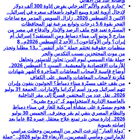
وإصابة عدد من الأهالي
“تجارة بالدم والألم”العرجاني يفرض إتاوة 300 ألف دولار
لإدخال أدوية لغزة ويبيع الوقود بأضعاف سعره في إسرائيل..
الاثنين 3 أغسطس 2026.. زلزال السويس المدمر مع ساعات
الفجر بقوة 5.6 درجات وتوابع مرعبة تهز المحافظات
المسيّرة تعيد فتح ملف الرصد والإنذار والدفاع في مصر من
مدارج 5 يونيو إلى ميناء دمياط ومن المستفيد؟ إسرائيل أم
إيران؟ وأين الأوكتاجون؟.. الأحد 2 أغسطس 2026م.. 8
منظمات حقوقية تختتم حملة “عايز أتنفس” بـ13 مطلبا وتحذر
من موت المحتجزين بسبب التكدس والحر
حملة بقاء السيسي ليوم الدين: تجاوز للدستور وتجاهل
للأزمات الاقتصادية والمعيشية.. السبت 1 أغسطس 2026..
أوضاع قاسية لأصحاب المعاشات المتأخرة 6 أشهر شهادات
مُحْزِنة لأصحاب المعاشات والعيش على الكفاف
من يقف خلف مسيّرة ميناء دمياط؟ الحوثيون ينفون وإيران
تتهم اسرائيل وبروز اسم أوكرانيا والإمارات.. الجمعة 31 يوليو
2026.. نقل عدد من المختفين قسريًّا إلى مقر الداخلية
بالعاصمة الإدارية لاستخدامهم كـ “دروع بشرية”
هجوم بمسيّرة على منشأة أمريكية للغاز في ميناء دمياط
والنظام المصري ينفي ثم يقر ويعترف.. الخميس 30 يوليو
2026.. إدارة سجن بدر تمنع علاج معتقل عمره 82 عاما بعد
إصابته بغيبوبة
“دولة العبار” انتزعت البحر من المصريين وجعلت مراسي
للإماراتيين ومآسي للمصريين.. الأربعاء 29 يوليو 2026.. “حملة