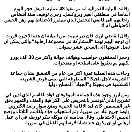
وقالت النيابة الفدرالية انه تم تنفيذ 48 عملية تفتيش فجر اليوم
اساسا في منطقتي انفير وبروكسل. وجرى توقيف ستة اشخاص
واحالتهم الى قاضي التحقيق الذي سيقرر الاحتفاظ بهم رهن الحبس
الاحتياطي ام لا.
وقال القاضي اريك فان دير سيبت من النيابة ان هذه الاخيرة قررت
ان توجه اليهم تهمة “المشاركة في مجموعة ارهابية” والتي يمكن ان
تصل عقوبتها الى السجن عشر سنوات.
وحجز المحققون حواسيب وهواتف جوالة واكثر من 30 الف يورو
لكنهم لم يعثروا على اسلحة او متفجرات.
وجاءت هذه العملية ثمرة اكثر من عام من التحقيق بشان جماعة
“الشريعة لاجل بلجيكا” المتطرفة التي تتبنى فرض الشريعة
الاسلامية في بلجيكا و”الجهاد” المسلح دوليا.
ومن ابرز وجوه هذه الجماعة الموقوفان فؤاد بلقاسم الذي ادين في
تشرين الثاني/نوفمبر بالتحريض على الكراهية والعنف والتمييز بحق
غير المسلمين كان قيد الاقامة الجبرية ويضع سوار رصد الكتروني
وايضا جريح عاد من سوريا. وتم استجواب فؤاد بلقاسم الثلاثاء ووضع
الحبس الاحتياطي. وقال محاميه ان موكله ينكر تورطه في اي عمل
ارهابي او ان يكون جند شبانا لارسالهم للقتال في سوريا.