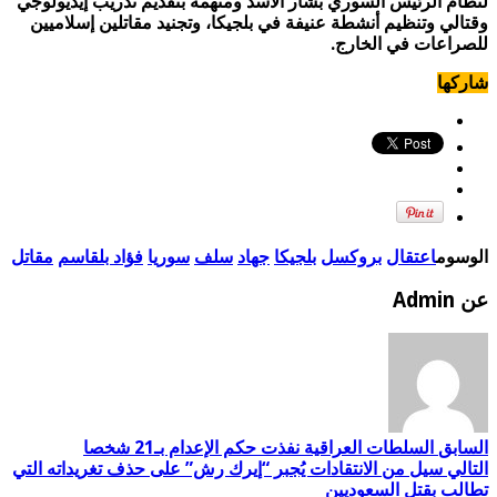
لنظام الرئيس السوري بشار الأسد ومتهمة بتقديم تدريب إيديولوجي
وقتالي وتنظيم أنشطة عنيفة في بلجيكا، وتجنيد مقاتلين إسلاميين
للصراعات في الخارج
.
شاركها
الوسوم
اعتقال
بروكسل
بلجيكا
جهاد
سلف
سوريا
فؤاد بلقاسم
مقاتل
عن Admin
السابق
السلطات العراقية نفذت حكم الإعدام بـ21 شخصا
التالي
سيل من الانتقادات يُجبر “إيرك رش” على حذف تغريداته التي
تطالب بقتل السعوديين