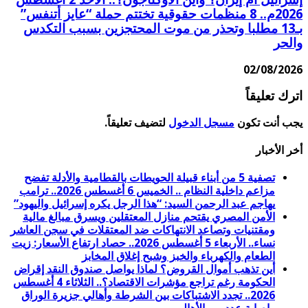
2026م.. 8 منظمات حقوقية تختتم حملة “عايز أتنفس”
بـ13 مطلبا وتحذر من موت المحتجزين بسبب التكدس
والحر
02/08/2026
اترك تعليقاً
يجب أنت تكون
مسجل الدخول
لتضيف تعليقاً.
أخر الأخبار
تصفية 5 من أبناء قبيلة الحويطات بالقطامية والأدلة تفضح
مزاعم داخلية النظام .. الخميس 6 أغسطس 2026.. ترامب
يهاجم عبد الرحمن السيد: “هذا الرجل يكره إسرائيل واليهود”
الأمن المصري يقتحم منازل المعتقلين ويسرق مبالغ مالية
ومقتنيات وتصاعد الانتهاكات ضد المعتقلات في سجن العاشر
نساء.. الأربعاء 5 أغسطس 2026.. حصاد ارتفاع الأسعار: زيت
الطعام والكهرباء والخبز وشبح إغلاق المخابز
أين تذهب أموال القروض؟ لماذا يواصل صندوق النقد إقراض
الحكومة رغم تراجع مؤشرات الاقتصاد؟.. الثلاثاء 4 أغسطس
2026.. تجدد الاشتباكات بين الشرطة وأهالي جزيرة الوراق