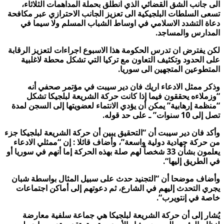
الى جانب الشق القضائي الذي انطلق بحملة المداهمات الثلاثاء،
تسعى السلطات البلجيكية الى تعزيز الجانب الاحترازي عبر مكافحة
دعاة التشدد الاسلامي في اوساط الشباب المسلم ولا سيما في
المدارس والمساجد.
لكن يفترض ان تدرس الحكومة هذا الاسبوع اجراءات لتعزيز الرقابة
على الحدود وتكثيف التعاون مع تركيا التي تشكل محطة لاغلبية
المتطوعين المتجهين الى سوريا.
وذكر ممثل الادعاء اريك فان دير سيبت في مؤتمر صحفي أنه
“وزملاءه يحققون فيما إذا كانت حركة الشريعة لبلجيكا تشكل
“منظمة إرهابية” يمكن أن يؤدي الانتماء لعضويتها إلى السجن لمدة
تصل إلى 10 سنوات” ـ على حد قوله
.
وأكد فان دير سيبت أن “التحقيق يبين أن حركة الشريعة لبلجيكا جزء
من حركة جهادية دولية واسعة”، وأضاف قائلا : إن “ممثلي الادعاء
يعلمون بشأن 33 شخصاً لهم صلة بهذه الحركة إما أنهم في سوريا أو
في الطريق إليها
“.
وأضاف موضحا أن “التجنيد حدث على سبيل المثال بواسطة شبان
يجري التحدث إليهم في الشارع، ثم دعوتهم إلى أماكن اجتماعات
خاصة في إنتويرب
“.
يُشار إلى أن حركة الشريعة لبلجيكا هي جماعة سلفية معارضة