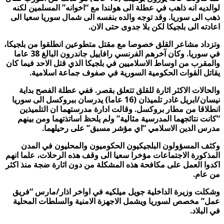
لوالديه انه ذاهب في عطلة الى هولندا مع “اخوانه” المسلمين لكنه
ذهب الى سوريا. وقد توجه والده بنفسه الى شمال سوريا سعيا الى
اعادته الى بلجيكا لكن بلا جدوى حتى الان.
وتزداد مشاعر القلق خصوصا مع مقتل متطوعين انطلقوا من بلجيكا،
في سوريا. وكان آخرهم الفرنسي رافاييل جاندرون البالغ 38 عاما
والمقرب من اوساط الاسلاميين في بلجيكا الذي قتل الاحد فيما كان
يقاتل القوات الحكومية السورية في صفوف جماعة اسلامية.
والحالات الاكثر اثارة للقلق تتعلق بقصر. ففي عطلة الفصح بداية
نيسان/ابريل غادر تلميذان (16 عاما) يدرسان ببروكسل الى سوريا
انطلاقا من مطار بروكسل. وقالت ادارة مدرستهما ان التلميذين
“كانت نتائجهما المدرسية مثالية” ولم يلحظ اساتذتهما ومن بينهم
مدرس الدين الاسلامي “اي مؤشر مسبق” على رحيلهما.
وكثف المسؤولون البلجيكيون الحكوميون والمحليون في المدن
المذكورة الاجتماعات مؤخرا سعيا الى وقف هذه الرحلات، علما انهم
اكدوا العمل على مكافحة هذه المشكلة من دون اثارة ضجة منذ اكثر
من عام.
وشكلت وزيرة الداخلية جويل ميلكيه في اواخر اذار/مارس “فريق
عمل” مخصص لسوريا ويشمل الاجهزة الامنية والسلطات المحلية
في البلاد.