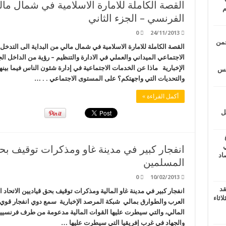
القصة الكاملة للامارة الاسلامية في شمال مال
م
الفرنسي – الجزء الثاني
0
24/11/2013
حمن
القصة الكاملة للامارة الاسلامية في شمال مالي من البداية الى التدخل 
الاجتماعي الميداني والعملي في الادارة والتنظيم – رؤية من الداخل 
الإخبارية ماذا عن الخدمات الاجتماعية في إدارة شئون الناس فيما بين
يتس
والتحديات التي واجهتكم؟ على المستوى الاجتماعي . . …
أكمل القراءة »
ل
ي
انفجار كبير في مدينة غاو ومذكرات توقيف بحق
أغسطس 2026.. حصاد
المسلمين
0
10/02/2013
قد
انفجار كبير في مدينة غاو المالية ومذكرات توقيف بحق قياديين الاتحاد 
اثاء
العرب والطوارق بمالي شبكة المرصد الإخبارية سمع دوي انفجار قوي
المالي، والتي سيطرت عليها القوات المالية مدعومة من طرف فرنسيين وأ
والجهاد في غرب إفريقيا التي سيطرت عليها …