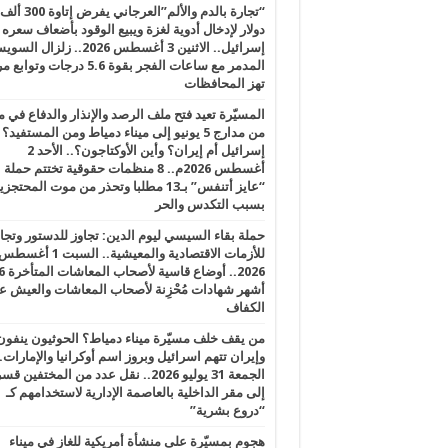
“تجارة بالدم والألم”العرجاني يفرض إتاوة 300 ألف
دولار لإدخال أدوية لغزة ويبيع الوقود بأضعاف سعره
إسرائيل.. الاثنين 3 أغسطس 2026.. زلزال ا
المدمر مع ساعات الفجر بقوة 5.6 درجات وت
تهز المحافظات
المسيّرة تعيد فتح ملف الرصد والإنذار والدفاع في 
من مدارج 5 يونيو إلى ميناء دمياط ومن المستفيد؟
إسرائيل أم إيران؟ وأين الأوكتاجون؟.. الأحد 2
أغسطس 2026م.. 8 منظمات حقوقية تختتم حملة
“عايز أتنفس” بـ13 مطلبا وتحذر من موت المحتجز
بسبب التكدس والحر
حملة بقاء السيسي ليوم الدين: تجاوز للدستور وتج
للأزمات الاقتصادية والمعيشية.. السبت 1 أغس
2026.. أوضاع قاسية لأصحاب الم
أشهر شهادات مُحْزِنة لأصحاب المعاشات والعيش ع
الكفاف
من يقف خلف مسيّرة ميناء دمياط؟ الحوثيون ينفون
وإيران تتهم اسرائيل وبروز اسم أوكرانيا والإمارات.
الجمعة 31 يوليو 2026.. نقل عدد من المختفين قسر
إلى مقر الداخلية بالعاصمة الإدارية لاستخدامهم كـ
“دروع بشرية”
هجوم بمسيّرة على منشأة أمريكية للغاز في ميناء