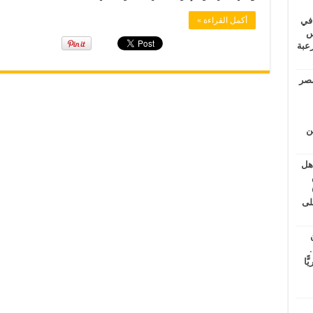
 في
أكمل القراءة »
لسويس
وابع مرعبة
مصر
ين
اهل
طس
عاشات المتأخرة 6
لى
.
يًّا