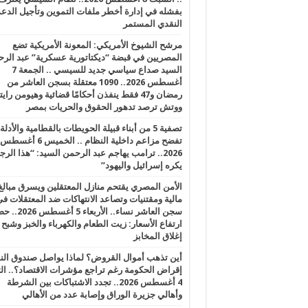
بفشله في إدارة أخطر ملفات التموين وتأجيل الدع
النقدي المستمر
مرشح الشيوخ الأمريكي: المعونة الأمريكية تضع
المصريين في قبضة “ديكتاتورية عسكرية” عبد الر
السيد صداع سياسي جديد للسيسي .. الجمعة 7
أغسطس 2026.. 1090 معتقلة بسجن العاشر من
رمضان و47 فقط ينفذن أحكامًا قضائية وهيومن را
ووتش ترصد تدهور الحقوق والحريات بمصر
تصفية 5 من أبناء قبيلة الحويطات بالقطامية والأدلة
تفضح مزاعم داخلية النظام .. الخميس 6 أغسطس
2026.. ترامب يهاجم عبد الرحمن السيد: “هذا الرج
يكره إسرائيل واليهود”
الأمن المصري يقتحم منازل المعتقلين ويسرق مبالغ
مالية ومقتنيات وتصاعد الانتهاكات ضد المعتقلات ف
سجن العاشر نساء.. الأربعاء 5 
ارتفاع الأسعار: زيت الطعام والكهرباء والخبز وشبح
إغلاق المخابز
أين تذهب أموال القروض؟ لماذا يواصل صندوق الن
إقراض الحكومة رغم تراجع مؤشرات الاقتصاد؟.. الثل
4 أغسطس 2026.. تجدد الاشتباكات بين الشرطة
وأهالي جزيرة الوراق وإصابة عدد من الأهالي