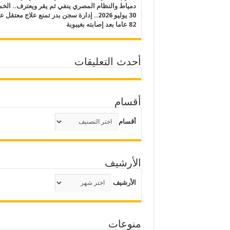
دمياط والنظام المصري ينفي ثم يقر ويعترف.. ال
30 يوليو 2026.. إدارة سجن بدر تمنع علاج معتقل
82 عاما بعد إصابته بغيبوبة
أحدث التعليقات
أقسام
أقسام
الأرشيف
الأرشيف
منوعات