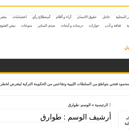
ر المحلية
عاجل
حقوق الانسان
أراء و أقلام
أستطلاع رأي
اعتصامات
متفر
ة
ثقافة و أدب
حوارات
درسات و أبحاث
صدى المنابر
منوعات
نبض الفتوى
حمود فتحي بتواطؤ من السلطات الليبية وتقاعس من الحكومة التركية ليتعرض لخطر 
الرئيسية
»
الوسم:
طوارق
أرشيف الوسم :
طوارق
ه
ية
ف