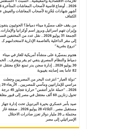
للأزمات الاقتصادية والمعيشية.. السبت 1 أغس
2026.. أوضاع قاسية لأصحاب الم
أشهر شهادات مُحْزِنة لأصحاب المعاشات والعيش ع
الكفاف
من يقف خلف مسيّرة ميناء دمياط؟ الحوثيون ينفون
وإيران تتهم اسرائيل وبروز اسم أوكرانيا والإمارات.
الجمعة 31 يوليو 2026.. نقل عدد من المختفين قسر
إلى مقر الداخلية بالعاصمة الإدارية لاستخدامهم كـ
“دروع بشرية”
هجوم بمسيّرة على منشأة أمريكية للغاز في ميناء
دمياط والنظام المصري ينفي ثم يقر ويعترف.. ال
30 يوليو 2026.. إدارة سجن بدر تمنع علاج معتقل
82 عاما بعد إصابته بغيبوبة
“دولة العبار” انتزعت البحر من المصريين وجعلت
مراسي للإ
2026.. “حملة عايز أتنفس” حرارة تتجاوز 45 درجة
تحول زنازين 60 ألف معتقل في مصر إلى قبور مغلقة
صيد بأمر عسكري بحيرة البردويل تحت إدارة جهاز
مستقبل مصر.. الثلاثاء 28 يوليو 2026.. صفقة غاز
محتملة بـ 20 مليار دولار تعزز صادرات الاحتلال
الإسرائيلي إلى مصر