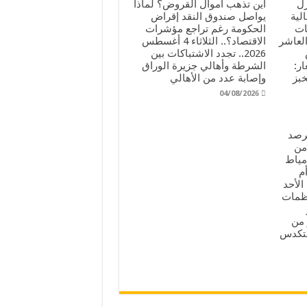
زل
أين تذهب أموال القروض؟ لماذا
لية
يواصل صندوق النقد إقراض
ات
الحكومة رغم تراجع مؤشرات
لعاشر
الاقتصاد؟.. الثلاثاء 4 أغسطس
س
2026.. تجدد الاشتباكات بين
ار:
الشرطة وأهالي جزيرة الوراق
خبز
وإصابة عدد من الأهالي
04/08/2026
لرصد
من
 دمياط
م
الأحد
202م.. 8 منظمات
ذر من
لتكدس