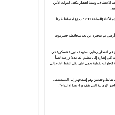
 الاختطاف، وسط انتشار مكثف لقوات الأمن
عد.
ولفت المصدر ذاته إلى أن اللجنة الأمنية العليا في مدينة تعز تعقد في هذه الأثناء (الساعة 17:19 ت غ) اجتماعاً طارئاً
لغم أرضي تم تفجيره عن بعد بمحافظة حضرموت
ان في انفجار إرهابي استهدف دورية عسكرية في
(في إشارة إلى تنظيم القاعدة) زرعت لغماً
ة قاطرات نفطية تعمل على نقل النفط الخام إلى
ابة ضابط وجنديين وتم إسعافهم إلى المستشفى
ر الإرهابية التي تقف وراء هذا الاعتداء
“.