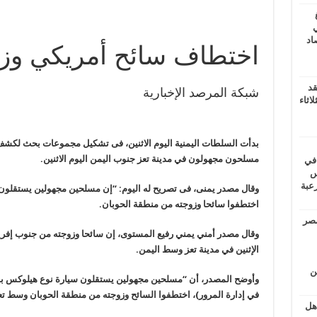
ي
أغسطس 2026.. حصاد
اختطاف سائح أمريكي وزو
قد
شبكة المرصد الإخبارية
اثاء
بدأت السلطات اليمنية اليوم الاثنين، فى تشكيل مجموعات بحث لكش
مسلحون مجهولون في مدينة تعز جنوب اليمن اليوم الاثنين
.
 في
لسويس
وابع مرعبة
وقال مصدر يمنى، فى تصريح له اليوم: “إن مسلحين مجهولين يستقلون
اختطفوا سائحا وزوجته من منطقة الحوبان.
مصر
وقال مصدر أمني يمني رفيع المستوى، إن سائحا وزوجته من جنوب إفريقي
الإثنين في مدينة تعز وسط اليمن.
ين
وأوضح المصدر، أن “مسلحين مجهولين يستقلون سيارة نوع هيلوكس بدو
في إدارة المرور)، اختطفوا السائح وزوجته من منطقة الحوبان وسط تع
اهل