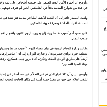
طس
وأوضح أن أجهزة الأمن ألقت القبض على خمسة أشخاص على ذمة واقعة
عاشات المتأخرة 6
في عدد من شوارع المدينة بحثاً عن الخاطفين الذين لم تعرف هويتهم ب
لى
لبحث تداعيات الحادثة ومعرفة هوية الخاطفين.
.
يًّا
على صعيد آخر
أصيب ضابط وجنديّان بجروح، اليوم الاثنين، بانفجار 
جنوب اليمن
.
وقالت وزارة الدفاع اليمنية في بيان مساء اليوم: “أصيب ضابط وجندي
خميس
منطقة حورة بوادي حضرموت”، وأشارت الوزارة إلى أن “عناصر إرهابية 
 عمره
أرضياً على طريق الوادي المكلا، وفجّرته أثناء مرور جيب عسكري برفق
ميناء الضبة للتصدير
“.
ماراتيين ومآسي للمصريين.. الأربعاء 29 يوليو
وأوضح البيان أن “الانفجار الذي تم عبر التحكّم عن بعد، أسفر عن إص
لتلقي العلاج، في حين تم تنفيذ حملة أمنية في مكان الحادث لتعقب العناص