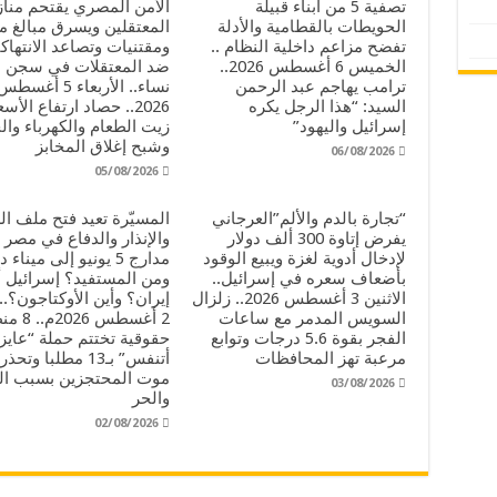
تصفية 5 من أبناء قبيلة
الأمن المصري يقتحم منا
الحويطات بالقطامية والأدلة
المعتقلين ويسرق مبالغ ما
تفضح مزاعم داخلية النظام ..
ومقتنيات وتصاعد الانتهاك
الخميس 6 أغسطس 2026..
ضد المعتقلات في سجن ا
ترامب يهاجم عبد الرحمن
نساء.. الأربعاء 5 أغسط
السيد: “هذا الرجل يكره
2026.. حصاد ارتفاع الأسع
إسرائيل واليهود”
زيت الطعام والكهرباء وال
وشبح إغلاق المخابز
06/08/2026
05/08/2026
“تجارة بالدم والألم”العرجاني
المسيّرة تعيد فتح ملف ا
يفرض إتاوة 300 ألف دولار
والإنذار والدفاع في مصر 
لإدخال أدوية لغزة ويبيع الوقود
مدارج 5 يونيو إلى ميناء
بأضعاف سعره في إسرائيل..
ومن المستفيد؟ إسرائيل أ
الاثنين 3 أغسطس 2026.. زلزال
إيران؟ وأين الأوكتاجون؟.. 
السويس المدمر مع ساعات
2 أغسطس 6
الفجر بقوة 5.6 درجات وتوابع
حقوقية تختتم حملة “عايز
مرعبة تهز المحافظات
أتنفس” بـ13 مطلبا وتح
موت المحتجزين بسبب ا
03/08/2026
والحر
02/08/2026