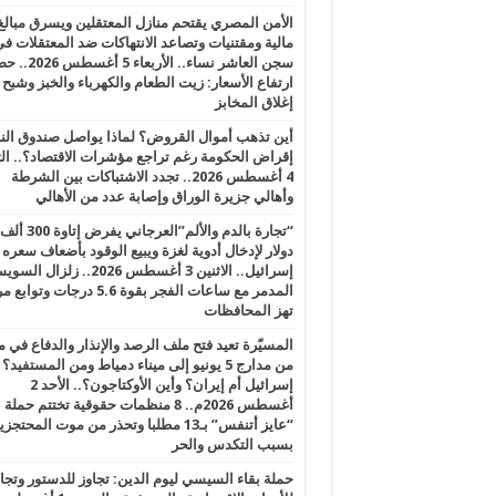
الأمن المصري يقتحم منازل المعتقلين ويسرق مبالغ
مالية ومقتنيات وتصاعد الانتهاكات ضد المعتقلات ف
سجن العاشر نساء.. الأربعاء 5 
ارتفاع الأسعار: زيت الطعام والكهرباء والخبز وشبح
إغلاق المخابز
أين تذهب أموال القروض؟ لماذا يواصل صندوق الن
إقراض الحكومة رغم تراجع مؤشرات الاقتصاد؟.. الثل
4 أغسطس 2026.. تجدد الاشتباكات بين الشرطة
وأهالي جزيرة الوراق وإصابة عدد من الأهالي
“تجارة بالدم والألم”العرجاني يفرض إتاوة 300 ألف
دولار لإدخال أدوية لغزة ويبيع الوقود بأضعاف سعره
إسرائيل.. الاثنين 3 أغسطس 2026.. زلزال ا
المدمر مع ساعات الفجر بقوة 5.6 درجات وت
تهز المحافظات
المسيّرة تعيد فتح ملف الرصد والإنذار والدفاع في 
من مدارج 5 يونيو إلى ميناء دمياط ومن المستفيد؟
إسرائيل أم إيران؟ وأين الأوكتاجون؟.. الأحد 2
أغسطس 2026م.. 8 منظمات حقوقية تختتم حملة
“عايز أتنفس” بـ13 مطلبا وتحذر من موت المحتجز
بسبب التكدس والحر
حملة بقاء السيسي ليوم الدين: تجاوز للدستور وتج