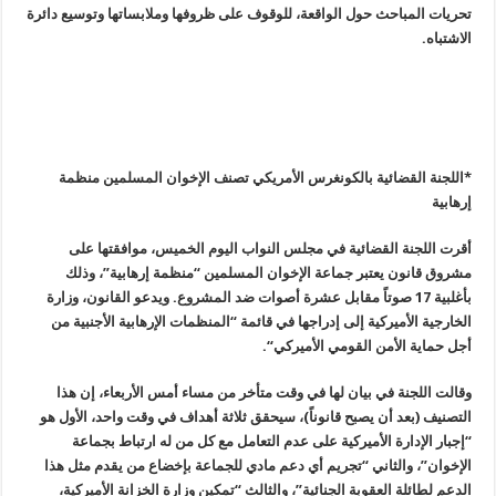
تحريات المباحث حول الواقعة، للوقوف على ظروفها وملابساتها وتوسيع دائرة
الاشتباه
.
*اللجنة القضائية بالكونغرس الأمريكي تصنف الإخوان المسلمين منظمة
إرهابية
أقرت اللجنة القضائية في مجلس النواب اليوم الخميس، موافقتها على
مشروق قانون يعتبر جماعة الإخوان المسلمين “منظمة إرهابية”، وذلك
بأغلبية
17
صوتاً مقابل عشرة أصوات ضد المشروع. ويدعو القانون، وزارة
الخارجية الأميركية إلى إدراجها في قائمة “المنظمات الإرهابية الأجنبية من
أجل حماية الأمن القومي الأميركي
“.
وقالت اللجنة في بيان لها في وقت متأخر من مساء أمس الأربعاء، إن هذا
التصنيف (بعد أن يصبح قانوناً)، سيحقق ثلاثة أهداف في وقت واحد، الأول هو
“إجبار الإدارة الأميركية على عدم التعامل مع كل من له ارتباط بجماعة
الإخوان”، والثاني “تجريم أي دعم مادي للجماعة بإخضاع من يقدم مثل هذا
الدعم لطائلة العقوبة الجنائية”، والثالث “تمكين وزارة الخزانة الأميركية،