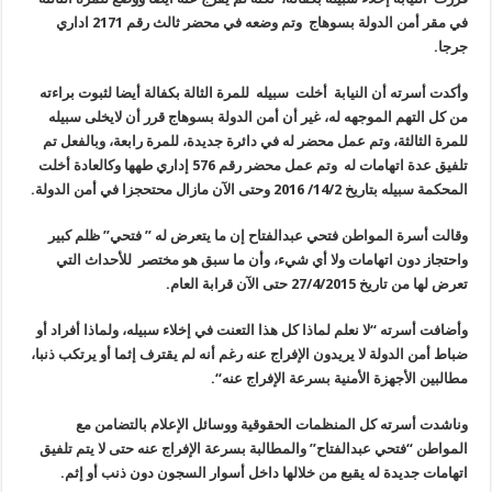
في مقر أمن الدولة بسوهاج وتم وضعه في محضر ثالث رقم 2171 اداري
جرجا
.
وأكدت أسرته أن النيابة أخلت سبيله للمرة الثالة بكفالة أيضا لثبوت براءته
من كل التهم الموجهه له، غير أن أمن الدولة بسوهاج قرر أن لايخلى سبيله
للمرة الثالثة، وتم عمل محضر له في دائرة جديدة، للمرة رابعة، وبالفعل تم
تلفيق عدة اتهامات له وتم عمل محضر رقم 576 إداري طهها وكالعادة أخلت
المحكمة سبيله بتاريخ 14/2/ 2016 وحتى الآن مازال محتحجزا في أمن الدولة
.
وقالت أسرة المواطن فتحي عبدالفتاح إن ما يتعرض له ” فتحي
”
ظلم كبير
واحتجاز دون اتهامات ولا أي شيء، وأن ما سبق هو مختصر للأحداث التي
تعرض لها من تاريخ 27/4/2015 حتى الآن قرابة العام
.
وأضافت أسرته “لا نعلم لماذا كل هذا التعنت في إخلاء سبيله، ولماذا أفراد أو
ضباط أمن الدولة لا يريدون الإفراج عنه رغم أنه لم يقترف إثما أو يرتكب ذنبا،
مطالبين الأجهزة الأمنية بسرعة الإفراج عنه
“.
وناشدت أسرته كل المنظمات الحقوقية ووسائل الإعلام بالتضامن مع
المواطن “فتحي عبدالفتاح” والمطالبة بسرعة الإفراج عنه حتى لا يتم تلفيق
اتهامات جديدة له يقبع من خلالها داخل أسوار السجون دون ذنب أو إثم
.