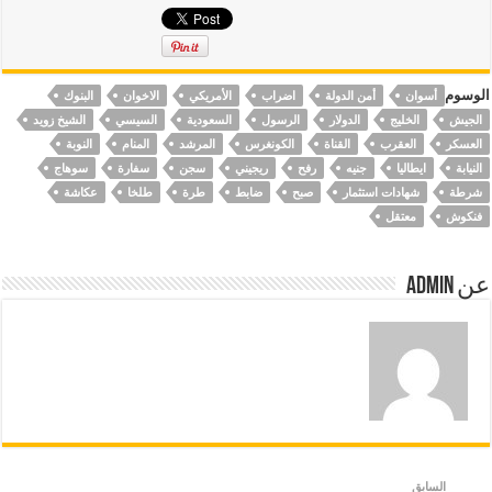
الوسوم
أسوان
أمن الدولة
اضراب
الأمريكي
الاخوان
البنوك
الجيش
الخليج
الدولار
الرسول
السعودية
السيسي
الشيخ زويد
العسكر
العقرب
القناة
الكونغرس
المرشد
المنام
النوبة
النيابة
ايطاليا
جنيه
رفح
ريجيني
سجن
سفارة
سوهاج
شرطة
شهادات استثمار
صبح
ضابط
طرة
طلخا
عكاشة
فنكوش
معتقل
عن Admin
السابق