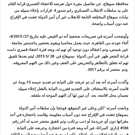
محافظة سوهاج، عن تفاصيل مثيرة حول تعرضه للاخفتاء القسري قرابة العام
على يد سلطات الانقلاب العسكري رغم صدور 4 قرارات بإخلاء سبيله من
نيابات سوهاج المختلفه التابعة للانقلاب غير أن أمن الدولة تتعنت في الإفراج
عنه دون أسباب واضحة
.
وأوضحت أسرته في تصريحات صحفية أنه تم القبض عليه بتاريخ 27
/ 4/2015
،
أثناء عودته من القاهرة، حيث يعمل محاسبا ويقوم بتحضير ماجستير بجامعة
عين شمس، وتم اعتقاله دون توجيه أي تهم له، وبعد فترة اختفاء قسري دامت
قرابة الشعر ظهر في أمن الدولة بسوهاج في 28 /5 2015، ليتم بعدها تلفيق
تهم له تتعلق بالتظاهر والتحريض على العنف وغير ذلك من التهم المعروفه،
وتم محضر له برقم 2017
.
وأكدت أسرته أنه بعد أن تم عرضه على النيابة تم تجديد حبسه 15 يوما، ثم
قامت أسرته بالاستئناف على التجديد فقررت النيابة بالفعل إخلاء سبيله
بضمان محل اقامته، بعد أن تبين لها أن التهم الموجه له ملفقه
.
وتابعت أسرته “لكن وعلى غير المتوقع، فوجئنا بإن سلطات أمن الدولة
بسوهاج تتعنت في الإفراج عنه دون أسباب معلومة، وقامت باحتجازه في أحد
مقراتها دون أي جريدمة أو ذنب يرتكب، وتم تلفيق محضر جديد له آخر رقم
4186
إداري المراغا، غير أنه وبعد فترة من احتجازة وعرضه على النيابة
قررت النيابة إخلاء سبيله بكفالة، لكنه لم يفرج عنه أيضا ووضع للمرة الثالثة