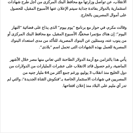
الانقلاب، عن تواصل وزارتها مع محافظ البنك المركزى من أجل طرح شهادات
استثمارية بالدولار بفائدة جذابة سيتم الإعلان عنها الأسبوع المقبل، للحصول
على أموال المصريين بالخارج
.
وقالت مكرم، في حوار مع برنامج “يوم بيوم” الذى يذاع على فضائية “النهار
اليوم”: إن هناك مؤتمرا صحفيًّا، الأسبوع المقبل، مع محافظ البنك المركزى أو
من ينوب عنه، وممثلين عن البنوك المصرية، للتأكد من مدى استعداد البنوك
المصرية للعمل بهذه الشهادات التى تحمل اسم “بلادى
“.
يأتي هذا بالتزامن مع أزمة الدولار الطاحنة التي تعاني منها مصر خلال الأشهر
الماضية، رغم حصول قائد الانقلاب على عشرات المليارات من الدولارات من
دول الخليج منذ انقلاب 3 يوليو، ورغم جمع أكثر من 64 مليار جنيه من
المصريين في شهادات الاستثمار الخاصة بـ”فنكوش القناة الجديدة”، والتي لم
تدر أي مليم على البلاد منذ إعلان افتتاحها
.