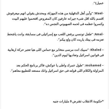
عميل
)”.
-Wael: “
وأين أهل الدقهلية من هذه المهزلة، ومحدش يقولي انهم ميعرفوش
اقسم بالله اقل شىء جيرانه عارفين كان المفروض اقتحموا عليهم البيت
وكسروا عظمه فى لحمه الصهيوني النجس ده
“.
-Amal: “
طفل تونسي يرفض اللعب مع إسرائيلى فى مسابقة، وانت ياشحط
تعزمه فى بيتك ياريت كان ولع بيكم
“.
– Khaled: “
سيبك انت مرسى متخابر مع حماس اللى هيا تعتبر حركة ارهابية
فى قوانين اسرائيل وتعاديها ليوم الدين
“.
– mohamed: “
طول عمرك واطى يا عوكش، فاكر برنامج الحكم بعد
المزاولة والكلام اللى قولته فى حق اسرائيل وانك مستعد للتطبيع معاهم
“.
*حكومة الانقلاب تقترض 9 مليارات جنيه