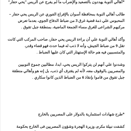
*أهالي النوبة يهددون بالتصعيد والإضراب ما لم يفرج عن الريس “يحي حفار
“
طالب أهالي النوبة بمحافظة أسوان بالإفراج الفوري عن الريس يحي حفار –
المحبوس علي ذمة قضية غرق 3 من ضباط الدفاع الجوي، بعدما تعرض
مركبهم الشراعى للغرق مساء الجمعة الماضية، بمنطقة جبل تقوق
.
وأكد أهالي النوبة علي أن براءة الريس يحي حفار، صاحب المركب التي كانت
تقل 9 من ضباط الجيش، وأنه لا ذنب له فيما حدث فهو قضاء وقدر،
والمتسببين فيه هم حالة الإستهتار التي كان عليها الضباط
.
وشددوا علي أنهم لن يتركوا الريس يحي، ابدا، مطالبين جموع النوبيين
والمصريين بالوقوف معه، لأنه لم يقترف أي ذنب، بل إنه هو وأهالي منطقة
جبل تقوق من قاموا بإنقاذ 6 من الضباط الذين كانوا سكاري
.
*طرح شهادات استثمارية بالدولار على المصريين بالخارج
كشفت نبيلة مكرم، وزيرة الهجرة وشؤون المصريين فى الخارج بحكومة