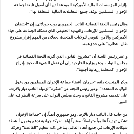
بإلزام المؤسسات المالية الأميركية المودعة لديها أي أصول تابعة لجماعة
الإخوان المسلمين بوقف جميع المعاملات المالية المتعلقة بها
“.
وقال رئيس اللجنة القضائية النائب الجمهوري بوب جودلاتي، إن “احتضان
الإخوان المسلمين للإرهاب، والتهديد الحقيقي الذي تشكله الجماعة على حياة
الأميركيين والأمن القومي للولايات المتحدة، يجعلان من المهم إقرار مشروع
طال انتظاره” على حد زعمه
.
واعتبر رئيس اللجنة أن
“
مشروع القانون الذي أقرته اللجنة القضائية في
مجلس النواب، يدعو وزارة الخارجية إلى أن تفعل الشيء الصحيح بإدراج
الإخوان كمنظمة إرهابية أجنبية
“.
وذكر المتحدث ذاته، “حرمان أعضاء جماعة الإخوان المسلمين من دخول
الولايات المتحدة”. وعبر رئيس اللجنة عن “شكره” لزميله النائب دياز بالارت،
على تقديمه مشروع القانون، وحث مجلس النواب على سرعة النظر فيه على
الفور
.
من جانبه قال النائب دياز بالارت، وهو جمهوري أيضاً، إن
“
جماعة الإخوان
تشكل تهديداً عالمياً متواصلاً” معتبراً إياها “حركة جهادية تدعم وتمول أنشطة
شبكات الإرهاب في جميع أنحاء العالم، بما في ذلك تنظيم
“
القاعدة” وحركة