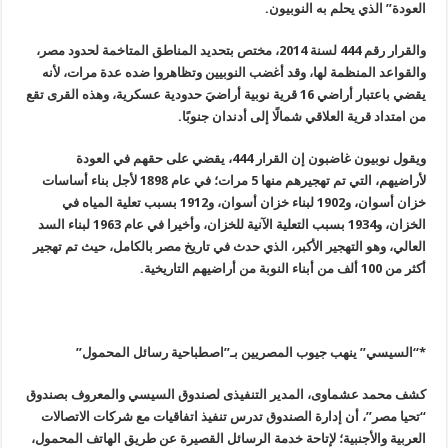
العودة” الذي يحلم به النوبيون
.
والقرار رقم 444 لسنة 2014، مختص بتحديد المناطق المتاخمة لحدود مصر،
والقواعد المنظمة لها، وقد أغضب النوبيين وتظاهروا ضده عدة مرات، لأنه
يقضي باعتبار أراضي 16 قرية نوبية أراضيَ حدودية عسكرية، وهذه القرى تقع
من امتداد قرية العلاقي شمالًا إلى أدندان جنوبًا
.
ويقول نوبيون غاضبون إن القرار 444، يقضي على حقهم في العودة
لأراضيهم، التي تم تهجيرهم منها 5 مرات؛ في عام 1898 لأجل بناء أساسات
خزان أسوان، و1902 لبناء خزان أسوان، و1912 بسبب تعلية المياه في
الخزان، و1934 بسبب التعلية الآنية للخزان، وأخيرا في عام 1963 لبناء السد
العالي، وهو التهجير الأكبر، الذي حدث في تاريخ مصر بالكامل، حيث تم تهجير
أكثر من 100 ألف من أبناء النوبة من أراضيهم التاريخية
.
*
“
السيسي” ينهب جيوب المصريين بـ”اصطباحية رسائل المحمول
”
كشف محمد عشماوى، المدير التنفيذى لصندوق السيسي والمعروف بصندوق
“تحيا مصر”، أن إدارة الصندوق تدرس تنفيذ اتفاقيات مع شركات الاتصالات
العربية والأجنبية؛ لإتاحة خدمة الرسائل القصيرة عن طريق الهاتف المحمول،