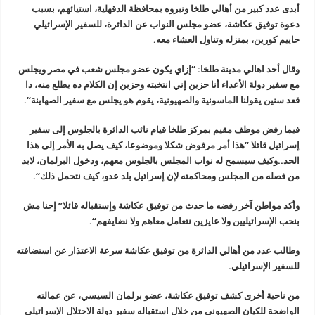
أبدى عدد كبير من أهالي طلخا ونبروه بمحافظة الدقهلية، استيائهم، بسبب
دعوة توفيق عكاشة، عضو مجلس النواب عن الدائرة، للسفير الإسرائيلي
حاييم كورين، بمنزله وتناول العشاء معه
.
وقال أحد اهالي مدينة طلخا: “إزاي يكون عضو مجلس شعب في مصر ويجلس
مع سفير دولة الأعداء أنا حزين إني انتخبته وحزين إن الكلام ده يطلع منه، دا
قعد سنين يقولنا الماسونية والصهيونية، يقوم هو يجلس مع سفير الصهاينة
“.
فيما رفض موظف مقيم بمركز طلخا قيام نائب الدائرة بالجلوس إلى سفير
إسرائيل قائلا “هذا أمر مرفوض شكلا وموضوعا، كيف يصل به الأمر إلى هذا
الحد..وكيف سيسمح له نواب المجلس بالجلوس معهم، ودخول البرلمان، لابد
من فصله من المجلس ومحاكمته لإن إسرائيل بلد عدو، كيف نتحمل ذلك
“.
وأكد مواطن آخر رفضه ما حدث من توفيق عكاشة وإستقباله قائلا” إحنا مش
بنحب الإسرائيليين ولا عايزين نتعامل معاهم ولا نضايفهم
“.
وطالب عدد من أهالي الدائرة من توفيق عكاشة سرعة الاعتذار عن استضافته
للسفير الإسرائيلي
.
من ناحية أخرى
كشف توفيق عكاشة، عضو برلمان السيسي، عن عمالته
الواضحة للكيان الصهيوني من خلال استقباله سفير دولة الاحتلال الإسرائيلي