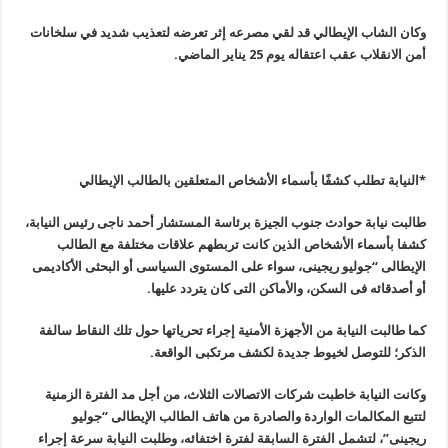
وكان الشاب الإيطالي قد لقي مصرعه إثر تعرضه لتعذيب شديد في سلخانات
أمن الانقلاب عقب اعتقاله يوم 25 يناير الماضي
.
*النيابة تطلب كشفًا بأسماء الأشخاص المتعلقين بالطالب الإيطالي
طالبت نيابة حوادث جنوب الجيزة برئاسة المستشار أحمد ناجى رئيس النيابة،
كشفا بأسماء الأشخاص الذين كانت تربطهم علاقات مختلفة مع الطالب
الإيطالى “جوليو ريجينى، سواء على المستوى السياسى أو البحثى الأكاديمى
أو أصدقائه فى السكن، والأماكن التى كان يتردد عليها
.
كما طالبت النيابة من الأجهزة الأمنية إجراء تحرياتها حول تلك النقاط سالفة
الذكر؛ للتوصل لخيوط جديدة لكشف مرتكبى الواقعة
.
وكانت النيابة خاطبت شركات الاتصالات الثلاث، من أجل مد الفترة الزمنية
لتتبع المكالمات الواردة والصادرة من هاتف الطالب الإيطالى “جوليو
ريجينى”، لتشمل الفترة السابقة لفترة اختفائه، وطلبت النيابة سرعة إجراء