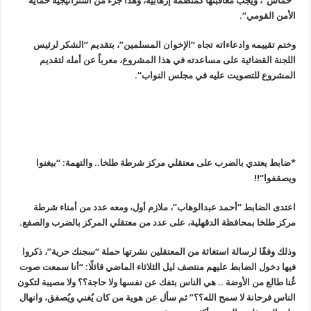
“حماس”، ويجب معاقبتها كمنظمة إرهابية، وهذا جزء من استراتيجية حماية
الأمن القومي
“.
وختم تقييمه وادعاءاته تجاه
“
الإخوان المسلمين”، بتقديم “الشكر لرئيس
اللجنة القضائية على مساعدته في هذا المشروع، معرباً عن أمله لتقديم
المشروع للتصويت عليه في مجلس النواب
“.
*ضابط يعتدي بالضرب على معتقلي مركز شرطة ‫‏طلخا.. والتهمة: “بيغنوا
ويصقفوا
“!!
اعتدى الضابط “أحمد عبدالوهاب”، ملازم أول، ومعه عدد من أمناء شرطة
مركز طلخا بمحافظة الدقهلية، على عدد من معتقلي المركز بالضرب والصفع
.
وذلك وفقًا لرسالة استغاثة من المعتقلين نشرتها حملة “سجنك حرية”، ذكروا
فيها دخول الضابط عليهم منتصف ليل الثلاثاء الماضي قائلًا: “أنا سمعت صوت
غُنا طالع من الأوضة .. هي الناس بتفك عن نفسها ولا حاجة؟؟ ولا مصيبة لتكون
الناس فرحانة لا سمح الله؟؟” ثم سأل عن هوية من كان يُغني ويُصفق، وانهال