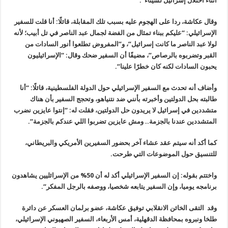
أثناء احتلال إسرائيل لسيناء
“.
وقال عكاشة، ردا على الهجوم عليه بسبب تلك المقابلة، قائلًا: أنا قلت للسفير
الإسرائيلي
: “
عليكم ببناء تمثال من الفضة لجمال عبد الناصر في تل أبيب؛ لأنه
لولا عبد الناصر ما كانت إسرائيل”، و”المفروض تطلعوا أنور السادات من
القبر وتضربوه بالرصاص”، مضيفًا أن السفير ضحك وقال
: “
الإسرائيليون
يحبون السادات لكنه كان خطرًا علينا
“.
وأضاف أنه تحدث مع السفير الإسرائيلي حول الدولة الفلسطينية، قائلًا
: “
أنا
طالبته بحل الدولتين وأخبرته بأنني ضد نتنياهو، وتحجج السفير بأن هناك
متشددين في إسرائيل لا يريدون حل الدولتين، فقلت له: “إنتوا عايزين نضرب
المتشددين عندنا بالجزمة.. ومش عايزين تضربوا اللي عندكم بالجزمة
“.
كما أكد أنه سيتم عقد عشاء آخر بحضور السفيرين الأمريكي والبريطاني،
للتنسيق حول الموضوعات التي طرحت
.
واختتم بقوله: إن السفير الإسرائيلي أكد له أن 50% من الإسرائليين يشاهدون
برنامجه يوميا، وإن السفير يتابعه شخصيا، ووصفه بالرجل المفكر
“.
وقد
التقى الخائن الانقلابي توفيق عكاشة، عضو برلمان العسكر عن دائرة
طلخا ونبروه بمحافظة الدقهلية، أمس الأربعاء، السفير الصهيوني الإسرائيلي،