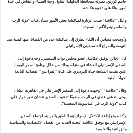
حاييم كورين، بمنزله بمحافظة الدقهلية؛ لتناول وجبة العشاء والنقاش في عدة
أمور، بناءً على دعوة عكاشة
.
وعلل “عكاشة” سبب الزيارة لمناقشة بعض الأمور بشأن كتاب “دولة الرب
والماسونية والألفية السعيدة
“.
وأوضحت مصادر، أن اللقاء تطرق إلى مناقشة عدد من القضايا، منها قضية سد
النهضة والصراع الفلسطيني الإسرائيلي
.
كان الخائن توفيق عكاشة، عضو مجلس نواب السيسي، وجه دعوة إلى
السفير الإسرائيلي للعشاء في منزله، وذلك من خلال برنامج “مصر اليوم”،
الذي تقدمه المذيعة حياة الدرديري على قناة “الفراعين” الفضائية التابعة
لجهات أمنية
.
وقال “عكاشة”: “وجهت دعوة إلى السفير الإسرائيلي في القاهرة، عشان
ييجي يتعشى عندي في البيت، مضيفًا “دعوت السفير عشان ندير حوار على
كتاب “دولة الرب في الماسونية السعيدة”.
وأكد موقع إذاعة الاحتلال الإسرائيلية، الناطق بالعربية، اجتماع السفير
الإسرائيلي مع توفيق عكاشة، لبحث العديد من القضايا الاقتصادية والسياسية
والزراعية والتعليمية
.