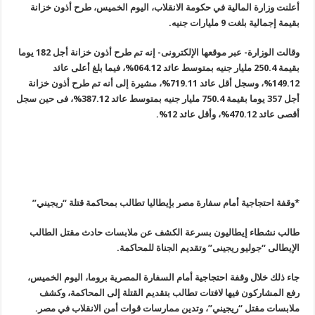
أعلنت وزارة المالية في حكومة الانقلاب، اليوم الخميس، طرح أذون خزانة
بقيمة إجمالية بلغت 9 مليارات جنيه
.
وقالت الوزارة- عبر موقعها الإلكترونى- إنه تم طرح أذون خزانة أجل 182 يوما
بقيمة 250.4 مليار جنيه بمتوسط عائد 064.12%، فيما بلغ أعلى عائد
149.12%
، وسجل أقل عائد 719.11%، مشيرة إلى أنه تم طرح أذون خزانة
أجل 357 يوما بقيمة 750.4 مليار جنيه بمتوسط عائد 387.12%، فى حين سجل
أقصى عائد
470.12%
، وأقل عائد 12
%.
*وقفة احتجاجية أمام سفارة مصر بإيطاليا تطالب بمحاكمة قتلة “ريجيني
”
طالب نشطاء إيطاليون بسرعة الكشف عن ملابسات حادث مقتل الطالب
الإيطالى “جوليو ريجينى” وتقديم الجناة للمحاكمة
.
جاء ذلك خلال وقفة احتجاجية أمام السفارة المصرية بروما، اليوم الخميس،
رفع المشاركون فيها لافتات تطالب بتقديم القتلة إلى المحاكمة، وكشف
ملابسات مقتل “ريجيني”، وتدين ممارسات قوات أمن الانقلاب في مصر
.