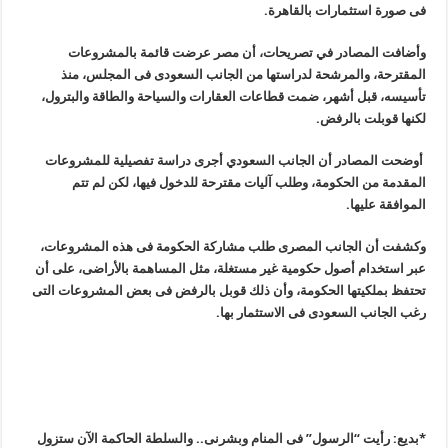
فى صورة استثمارات بالقاهرة
.
وأضافت المصادر في تصريحات، أن مصر عرضت قائمة بالمشروعات
المقترحة، والمرشحة لدراستها من الجانب السعودى فى المجلس، منذ
تأسيسه، قبل أشهر، ضمت قطاعات العقارات والسياحة والطاقة والبترول،
لكنها قوبلت بالرفض
.
أوضحت المصادر أن الجانب السعودي أجرى دراسة تفصيلية للمشروعات
المقدمة من الحكومة، وطلب آليات مقترحة للدخول فيها، لكن لم تتم
الموافقة عليها
.
وكشفت أن الجانب المصرى طلب مشاركة الحكومة فى هذه المشروعات،
عبر استخدام أصول حكومية غير مستغلة، مثل المساهمة بالأراضى، على أن
تحتفظ بملكيتها الحكومة، وأن ذلك قوبل بالرفض فى بعض المشروعات التى
رغب الجانب السعودى فى الاستثمار بها
.
*بديع: رأيت “الرسول” فى المنام وبشرنى.. والسلطة الحاكمة الآن ستزول