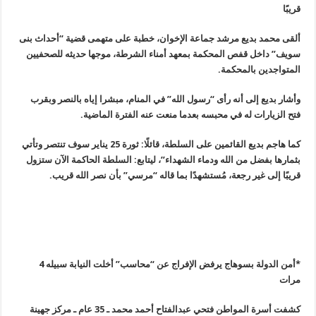
قريبًا
ألقى محمد بديع مرشد جماعة الإخوان، خطبة على متهمى قضية “أحداث بنى
سويف” داخل قفص المحكمة بمعهد أمناء الشرطة، موجها حديثه للصحفيين
المتواجدين بالمحكمة
.
وأشار بديع إلى أنه رأى “رسول الله” في المنام، مبشرا إياه بالنصر وبقرب
فتح الزيارات له في محبسه بعدما منعت عنه الفترة الماضية
.
كما هاجم بديع القائمين على السلطة، قائلًا: ثورة 25 يناير سوف تنتصر وتأتي
بثمارها بفضل من الله ودماء الشهداء”، ليتابع: السلطة الحاكمة الآن ستزول
قريبًا إلى غير رجعة، مُستشهدًا بما قاله “مرسي” بأن نصر الله قريب
.
*أمن الدولة بسوهاج يرفض الإفراج عن “محاسب” أخلت النيابة سبيله 4
مرات
كشفت أسرة المواطن فتحي عبدالفتاح أحمد محمد ـ 35 عام ـ مركز جهينة