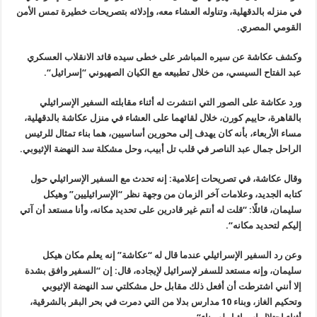
في منزله بالدقهلية، وتناوله العشاء معه، وإدلائه بتصريحات خطيرة تمس الأمن
القومي المصري
.
وكشف عكاشة عن سيره المباشر على خطى سيده قائد الانقلاب العسكري
عبد الفتاح السيسي، من خلال تطبيعه مع الكيان الصهيوني “إسرائيل
“.
ورد عكاشة على الصور التي انتشرت له أثناء مقابلته السفير الإسرائيلي
بالقاهرة، حاييم كورن، خلال لقائهما على العشاء في منزل عكاشة بالدقهلية،
مساء الأربعاء، بأنه كان يهدف إلى محورين أساسيين، هما بناء تمثال للرئيس
الراحل جمال عبد الناصر في قلب تل أبيب، وحل مشكلة سد النهضة الإثيوبي
.
وقال عكاشة، في تصريحات إعلامية: إنه تحدث مع السفير الإسرائيلي حول
كتابه الجديد، وعلامات آخر الزمان من وجهة نظر “الإسرائيليين” وهيكل
سليمان، قائلًا: “قلت له أنتم غير قادرين على تحديد مكانه، وأنا مستعد أن آتي
إليكم لتحديد مكانه
“.
وعن رد السفير الإسرائيلي عندما قال له “عكاشة” إنه يعلم مكان هيكل
سليمان، وإنه مستعد للسفر لإسرائيل لإيجاده، قال: إن “السفير وافق بشدة
إلا أنني اشترطت أن أفعل ذلك مقابل حل مشكلتي سد النهضة الإثيوبي
وتحكيم الغاز، وبناء 10 مدارس بدلا من التي دمرت في بحر البقر بالشرقية،