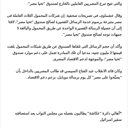
والتى تتيح تبرع المصريين العاملين بالخارج لصندوق “تحيا مصر
“.
وقال عشماوى، فى تصريحات صحفية: إن شركات المحمول الثلاث العاملة فى
مصر متبرعة برسوم خدمة الرسائل القصيرة لصالح صندوق “تحيا مصر”، لافتا
إلى أن حصيلة الرسالة القصيرة الواحدة عن طريق المحمول والبالغة 5
جنيهات توجه لصالح صندوق “تحيا مصر
“.
وأكد أن حجم الرسائل التى تلقاها الصندوق عن طريق شبكات المحمول بلغت
قيمتها 2 مليون جنيه، مدعيا أن تلك المبادرة تعمل على دعم موارد صندوق
“
تحيا مصر”، والموجهة لدعم الاقتصاد المصرى
.
وكان قائد الانقلاب عبد الفتاح السيسي قد طالب المصريين بالداخل بأن
“يصبَّحوا على مصر” كل يوم برسالة موبايل، بزعم دعم الاقتصاد
.
*أهالي دائرة “عكاشة” يطالبون بفصله من مجلس النواب بعد استضافته
سفير اسرائيل