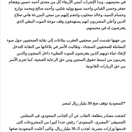
في محبسهم ، وبدا الإضراب أمس الأربعاء كل من مجدي أحمد حسين وهشام
جعفر وحسن القباني واحمد سبيع ووليد شلبي، وأحمد صالح ومحمد نوارج
وحسام السيد، وخالد سحلوب وانضم إليهم من سجن المزرعة هاني صلاح
الدين وأعلن المضربون انهم يستهدفون وقف موجة الموت البطي الذي
يتعرضون له في محبسهم
.
من جهتها تقدمت أسر صحفيي العقرب ببلاغات إلى نقابة الصحفيين حول سوء
المعاملة للصحفيين السجناء ، وطالبت الأسر في بلاغاتها من النقابة التدخل
لإنقاذ حياة ذويهم الذين يتعرضون للموت البطيء داخل السجون والذين
يحرمون من ابسط حقوق السجين ومن حق الرعاية الصحية، كما تحرم الأسر
من حق الزيارات القانونية
*السعودية توقف ضخ 30 مليار ريال لمصر
كشفت مصادر مطلعة، النقاب عن أن الجانب السعودي، فى المجلس
التنسيقى
“
المصرى- السعودى”، رفض عددا كبيرا من المشروعات التى
قدمتها وزارات مصرية، لجذب الـ 30 مليار ريال، والتى أعلنت السعودية ضخها