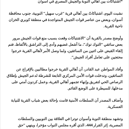
*اشتباكات بين أهالي النوبة والجيش المصري في أسوان
نشبت اليوم، اشتباكاتٌ بين أهالي قرية “غرب سهيل” النوبية، جنوب محافظة
أسوان، وبعض من عناصر قوات الجيش المتواجدة في منطقة كوبري الخزان
ناحية القرية
.
وأوضح مصدر بالقرية أن
“
الاشتباكات وقعت بسبب منع قوات الجيش مرور
بعض سائقي “التوك توك”، ما أشعل غضبهم وأدى إلى التراشق بالألفاظ، فتم
إلقاء القبض على اثنين من السائقين، ولما وصل الأمر لأهالي القرية خرجوا
محتجين على تعامل أفراد الجيش
“.
وأفاد المواطن عبد القادر، أن أهالي القرية خرجوا مطالبين بالإفراج عن
السائقين، وتدخلت قوات الأمن المركزي التابعة للشرطة لدعم الجيش بإطلاق
الرصاص الحي لتفريق وإنهاء تجمهر أهالي القرية، وعمل كردون أمني على
مدخلها، للسيطرة على الوضع القائم
.
وأضاف المصدر أن السلطات الأمنية قامت بإحالة بعض شباب القرية للنيابة
العسكرية
.
وتشهد منطقة النوبة وأسوان توترا في العلاقة بين النوبيين والسلطات
المصرية، إثر القرار 444، الذي أقره مجلس النواب مؤخرا، وينهي “حق