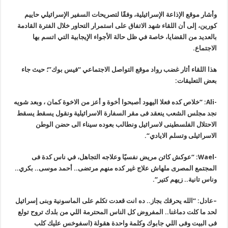
وأشار موقع الإذاعة الإسرائيلية، وفقًا لتصريحات السفير الإسرائيلي حاييم
كورين، إلى أن اللقاء شهد الاتفاق على استمرار التحاور خلال الفترة القادمة
بالعديد من القضايا، خاصة في ظل حالة الأجواء الإيجابية التي اتسم بها
الاجتماع
.
هذا اللقاء أثار غضب رواد موقع التواصل الاجتماعي “فيس بوك”؛ حيث جاء
بعض التعليقات
:
-Ali: “
خلاص كده فعلا اليهود أصبحوا أخوة و أعز من اﻻخوة كمان ، وبعد شويه
نجد مجلس الشعب ينعقد فى مقر السفارة اﻻسرائيلية ونقول يسقط يسقط
اﻻحتلال الفلسطينى لاسرائيل ونطالب بعوده سيناء الى حضن الوطن
اﻻسرائيلى وتسلم الايادي
“.
-Wael: “
عوكش كائن مريض نفسيًا وعلاجه التجاهل، في ناس كدة فى
المجتمع المصرى ملهاش علاج غير كده منهم مرتضى.. أحمد موسى.. بكري..
وناس تانية.. زيهم كتير
“.
–
عادل: “الله يحرقك بجاز.. ده انت قعدت تكلم على الماسونية وبنى إسرائيل
لحد ما كلت دماغنا.. المفروض كل الناس المحترمة اللي من بلدك تروح تولع
فى البيت وفى اللي جابوك وكلمة واحدة هقولة (اسفوخس عليك كلب