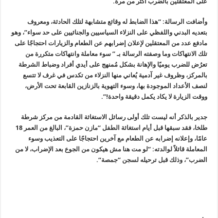
على المعتقلين بالضرب أكثر من مرة
.
وأضافت الرسالة: “هذا الضابط له وقائع متشابهة لتلك الحادثة، ومعروف
بتعديه البدني واللفظي على النزلاء السياسيين والجنائيين على حد سواء”، وهو
مادفع عدد من المعتقلين لإعلان إضرابهم عن الطعام والزيارات احتجاجًا على
تلك الانتهاكات وما وصفته الرسالة بـ ” سوء معاملة وانتهاكات متكررة من
تعرُض للضرب يوميًا والإهانة بشكل مُمنهج على أيدي أفراد وضباط الشرطة
بالمركز، وظروف غير آدمية يُعاني منها النزلاء من تكدس في غرف لا تتسع
لنصف الأعداد الموجودة بها، وسوء التهوية بالزنازين القابعة تحت الأرض،
ووقت الزيارة لا يكاد يكمل دقيقة واحدة
!”.
جدير بالذكر أنه ليست تلك أولى رسائل الاستغاثة القادمة من مركز شرطة
طلخا، فقد سبقها قبل أيام استغاثة الطفل “مازن حمزة”، البالغ من العمر 18
عامًا، وإعلانه إضرابه عن الطعام مع آخرين احتجاجًا على التعذيب وسوء
المعاملة قائلاً لوالدته: “لو مت هنا مش هيكون من الجوع بعد الإضراب، لا من
الضرب”، وذلك قبل ترحيله لسجن “جمصة
“.