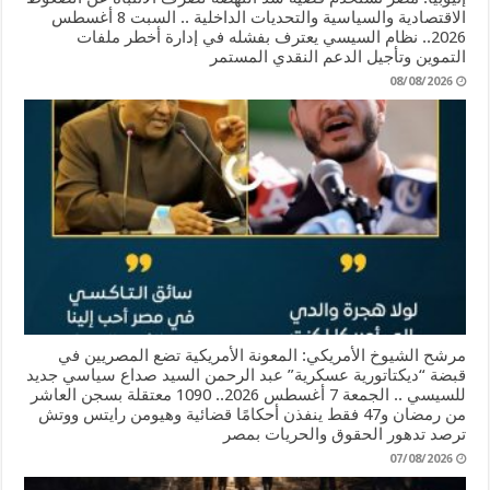
الاقتصادية والسياسية والتحديات الداخلية .. السبت 8 أغسطس
2026.. نظام السيسي يعترف بفشله في إدارة أخطر ملفات
التموين وتأجيل الدعم النقدي المستمر
08/08/2026
مرشح الشيوخ الأمريكي: المعونة الأمريكية تضع المصريين في
قبضة “ديكتاتورية عسكرية” عبد الرحمن السيد صداع سياسي جديد
للسيسي .. الجمعة 7 أغسطس 2026.. 1090 معتقلة بسجن العاشر
من رمضان و47 فقط ينفذن أحكامًا قضائية وهيومن رايتس ووتش
ترصد تدهور الحقوق والحريات بمصر
07/08/2026