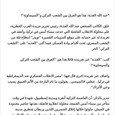
*عبد الله العذبة: هذا هو الفرق بين الشعب التركي و”السيساوية
“!
علق، الكاتب الصحفي عبد الله العذبة، رئيس تحرير جريدة العرب القطرية،
على محاولة الانقلاب الفاشلة التي حدثت مساء أمس في تركيا، وأنتقد في
تغريدة له عبر حسابه على موقع التدوينات القصيرة “تويتر” انبطاح فئة من
الشعب المصري، تحت أقدام بيادة العسكر، فيما أثنى “العذبه” على “الشعب
التركي” الحر
.
كتب، “العذبه” عبر تغريدته قائلا هذا هو: “الفرق بين الشعب التركي
والسيساوية
“!
واضاف عبر تغريدة اخرى قال فيها: “مصر الانقلاب العسكري ضد الديمقراطية
في تركيا.. عطني #السيسي.. يقولون ما نام البارحة من الألم العميق بسبب
وعي الأتراك
“.
جدير بالذكر
:
أن العاصمة التركية أنقرة ومدينة إسطنبول، شهدتا في وقت
متأخر من مساء أمس الجمعة، محاولة انقلابية فاشلة، نفذتها عناصر محدودة
في الجيش، حاولوا خلالها إغلاق الجسرين اللذين يربطان شطري مدينة
إسطنبول، والسيطرة على مديرية الأمن فيها وبعض المؤسسات الإعلامية