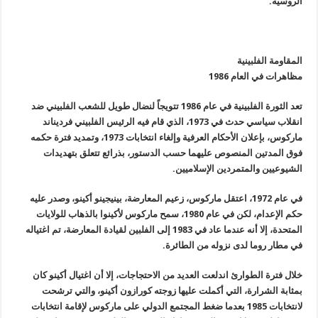
الروسية
.
المقاومة الفلبينية
مظاهرات في العام 1986
تعد الثورة الفلبينية في عام 1986 تتويجاً لنضال طويل للشعب الفلبيني ضد
انقلاب سياسي حدث في 1973، الذي قام فيه الرئيس الفلبيني فرديناند
ماركوس، بإعلان الأحكام العرفية وإلغاء انتخابات 1973، وتمديد فترة حكمه
فوق المدتين المنصوص عليهما حسب الدستور، بذرائع تتعلق بتهديدات
الشيوعيين والمتمردين الإسلاميين
.
في عام 1972، اعتقل ماركوس، زعيم المعارضة، بينيجينو أكينو، وصدر عليه
حكم الإعدام، لكن في عام
1980
، سمح ماركوس لأكينوا بالذهاب للولايات
المتحدة، إلا أنه عندما عاد في
1983
إلى الفلبين لقيادة المعارضة، تم اغتياله
في مطار روما لدى نزوله من الطائرة
.
خلال فترة الطوارئ اندلعت العديد من الاحتجاجات، إلا أن اغتيال أكينو كان
بمثابة الشرارة، التي أكملت عليها زوجته كورازون أكينو، والتي ترشحت
لانتخابات 1985 بعدما ضغط المجتمع الدولي على ماركوس لإقامة انتخابات