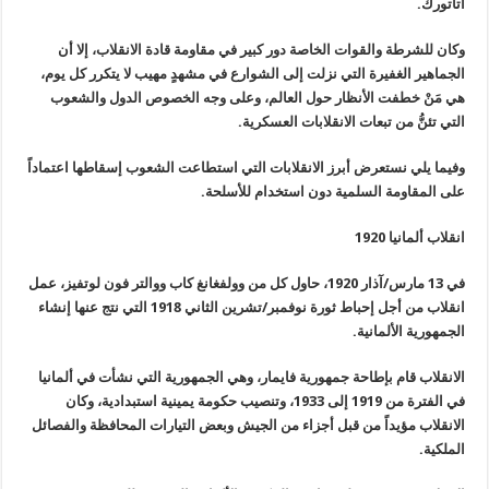
أتاتورك
.
وكان للشرطة والقوات الخاصة دور كبير في مقاومة قادة الانقلاب، إلا أن
الجماهير الغفيرة التي نزلت إلى الشوارع في
مشهدٍ مهيب
لا يتكرر كل يوم،
هي مَنْ خطفت الأنظار حول العالم، وعلى وجه الخصوص الدول والشعوب
التي تئنُّ من تبعات الانقلابات العسكرية
.
وفيما يلي نستعرض أبرز الانقلابات التي استطاعت الشعوب إسقاطها اعتماداً
على المقاومة السلمية دون استخدام للأسلحة
.
انقلاب ألمانيا 1920
في 13 مارس/آذار 1920، حاول كل من وولفغانغ كاب ووالتر فون لوتفيز، عمل
انقلاب من أجل إحباط ثورة نوفمبر/تشرين الثاني 1918 التي نتج عنها إنشاء
الجمهورية الألمانية
.
الانقلاب قام بإطاحة جمهورية فايمار، وهي الجمهورية التي نشأت في ألمانيا
في الفترة من 1919 إلى 1933، وتنصيب حكومة يمينية استبدادية، وكان
الانقلاب مؤيداً من قبل أجزاء من الجيش وبعض التيارات المحافظة والفصائل
الملكية
.