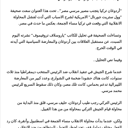
“أردوغان تركيا يتجنب مصير مرسي مصر”.. تحت هذا العنوان سعت صحيفة
“وول ستريت جورنال” الامريكية لشرح الاسباب التي أدت لفشل المحاولة
الانقلابية التي وقعت في تركيا مساء الجمعة، بعكس ما حدث في مصر.
وتساءلت الصحيفة في تحليل للكاتب “ياروسلاف تروفيموف” نشرته اليوم
السبت، عن مستقبل العلاقات بين أردوغان والمعارضة السياسية التي أيدته
في الوقت الحرج.
وفيما نص التحليل
..
عندما شرع الجيش في تنفيذ انقلاب ضد الرئيس المنتخب ديمقراطيا منذ ثلاث
سنوات، كانت هناك حشودا ضخمة في الشوارع، وعدد كبير من المعارضة
الليبرالية تدعم بحماس، كانت تلك مصر، وكان ذلك سقوط السريع للرئيس
محمد مرسي
.
الرئيس التركي رجب طيب أردوغان، حليف مرسي، قلق منذ البداية من
محاولة قيام الجيش التركي بمحاولة من من هذا القبيل.
ولكن، عندما بدأت محاولة الانقلاب مساء الجمعة في اسطنبول وأنقرة، كان رد
الفعل مختلف تماما، ففي تحد لحظر التجول، المتظاهرون ضد الانقلاب