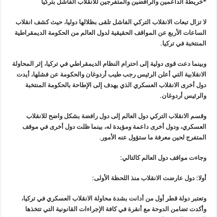
*خريطة الداعمين والرافضين والمتفرجين للانقلاب الفاشل بتركيا
لا تزال تبعات الانقلاب التركي الفاشل تلقى بظلالها دوليا، حيث كشف انقلاب
الساعات الأربع عن المواقف الحقيقية لدول العالم من الحكومة الديمقراطية
المنتخبة في تركيا
.
وبينما دعت قوى دولية إلى احترام النظام الديمقراطي في تركيا، إثر المحاولة
الانقلابية التي أعلن الرئيس رجب طيب أردوغان والحكومة عن فشلها، أيدت
دول أخرى الانقلاب العسكري الذي يهدف إلى الإطاحة بالحكومة المنتخبة
والرئيس أردوغان
.
وقسم الانقلاب التركي دول العالم إلى دول رافضة بشكل واضح للانقلاب
العسكري، ودول أخرى داعمة ومؤيدة له، بينما ظلت دول أخرى في موقف
المتفرج لحين معرفة ما ستؤول عنه الأمور
.
وجاءت مواقف دول العالم كالتالي
:
أولا: دول عارضت الانقلاب منذ اللحظة الأولى
:
وتعتبر دولة قطر أول من أدانت بشدة محاولة الانقلاب العسكري في تركيا،
وأكدت تضامن الدوحة مع أنقرة في كافة الإجراءات القانونية التي تتخذها