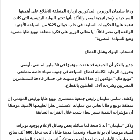
ودعا سليمان الوزيرين المذكورين لزيارة المنطقة للاطلاع على أهميتها
السياحية والإستراتيجية لمصر وللتأكد بأنها تعتبر البوابة الرئيسية التى كانت
تعتمد عليها الحكومات السابقة في جلب حوالي 25% من السياحة الأجنبية
الوافدة إلى مصر قائلاً: “يا معالي الوزير على فكرة منطقة نويبع طابا مصرية
وتتبع للسيادة المصرية”.
انسحاب البنوك وشلل القطاع
جدير بالذكر أن الجمعية قد عقدت مؤتمرًا فى 30 مابو الماضى ،أوصى
بضرورة الرعاية الكاملة لقطاع السياحة فى جنوب سيناء خاصة منطقتى
“نويبع طابا” مؤكدين إن هذا القطاع تسببت فى خسائر فادحة للمستثمرين
المصريين وشردت ألاف العاملين بالقطاع..
وكشف سامى سليمان رئيس جمعية مستثمرى نويبع طابا ورئيس المؤتمر، إن
منطقة نوبيع و طابا تعاني من عمليات الاستثمار نظرا لطبيعتها الأمنية، موضحًا
أن مؤشرات التنمية تسير ببطء شديد خلال الفترات السابقة
وذكر ”سليمان” أنه لا صحة لما تتناقله بعض وسائل الإعلام بوجود توترات
أمنية، موضحا ان بوابة سيناء وتحديدا مدينة طابا ، كانت تدخل 600 ألف سائح
سنويا، وآن الأوان لعودتها مرة أخري،مستنكراً انسحاب البنوك الوطنية و