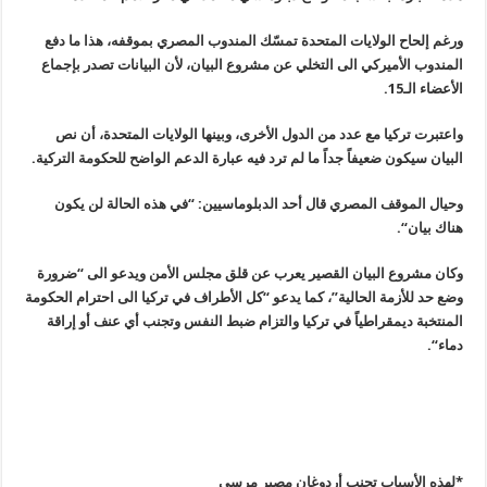
ورغم إلحاح الولايات المتحدة تمسّك المندوب المصري بموقفه، هذا ما دفع
المندوب الأميركي الى التخلي عن مشروع البيان، لأن البيانات تصدر بإجماع
الأعضاء الـ15
.
واعتبرت تركيا مع عدد من الدول الأخرى، وبينها الولايات المتحدة، أن نص
البيان سيكون ضعيفاً جداً ما لم ترد فيه عبارة الدعم الواضح للحكومة التركية
.
وحيال الموقف المصري قال أحد الدبلوماسيين: “في هذه الحالة لن يكون
هناك بيان
“.
وكان مشروع البيان القصير يعرب عن قلق مجلس الأمن ويدعو الى “ضرورة
وضع حد للأزمة الحالية”، كما يدعو “كل الأطراف في تركيا الى احترام الحكومة
المنتخبة ديمقراطياً في تركيا والتزام ضبط النفس وتجنب أي عنف أو إراقة
دماء
“.
*لهذه الأسباب تجنب أردوغان مصير مرسي