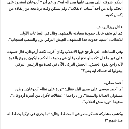
اديكوا شوفته اللي بييجي عليها بيجراله ايه”، وزعم أن ” أردوغان استحوذ على
الحكم وأنه من أحد أسباب الانقلاب
“
، ولم يتمكن وقت برنامجه من إنقاذه من
إكمال كذبه
.
عادل روزاليوسف
كما لم يخفِ عادل حمودة سعادته بالمشهد، وقال في الساعات الأولى
للانقلاب: “تمنينا حدوث هذا المشهد.. الجيش التركي نزل والشعب استجاب
“.
وفي الساعات التي تأرجح فيها الانقلاب وكان أقرب لكفة أردوغان، قال حمودة
على غير ما قال “كده لو نجح اردوغان فى رجوعه للحكم هايكون رجوع بالقوة
لأنه راجع بقوة الجيش.. الجيش التركى الآن في قعدة مع الرئيس التركي
بيقولوا له حمناك ايه بقى؟
“
أحمد مطرية
أما أحمد موسى على صدى البلد فقال: “ثورة على نظام أردوغان.. وطرد
مسئولي العدالة والتنمية”، وزاد زاعما “اعتقالات لأفراد من أسرة أردوغان
“.
مضيفا “ثورة مش انقلاب
“.
وكشف مشاركة عسكر مصر في المخطط وقال: “ما يجري في تركيا يخطط له
منذ شهور
“!