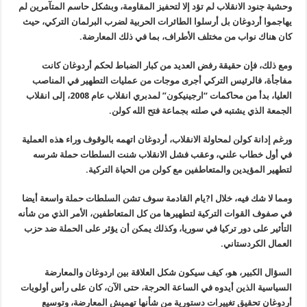
وحشية جنود الانقلاب لم تؤد إلا لتحفيز المقاومة، وبشكل حاسم المتآمرين لم
يهاجموا أردوغان بل أرسلوا الطائرات الحربية لضرب البرلمان التركي، حيث
كان هناك نواب من مختلف الأطراف، بما في ذلك المعارضة
.
ومع ذلك، فإن حقيقة رفض العديد من كبار الضباط لحكم أردوغان كانت
مفاجأة، فالرئيس التركي أجرى موجات من عمليات التطهير في المناصب
العليا، بدأ من محاكمات “ارجينيكون” لمدبري انقلاب عام 2008، إلى انقلاب
الجمعة الذي يشتبه في صلته بجماعة فتح الله كولن
.
ورغم إدانة كولن لمحاولة الانقلاب، أردوغان اتهمه بالوقوف وراء هذه العملية
في أول خطاب علني، وعقب فشل الانقلاب شنت السلطات حملة شرسه
لتطهير المؤيدين والمتعاطفين مع كولن من الحياة التركية
.
ومما لا شك فيه، خلال ا?يام القادمة سوف تشن السلطات حملة واسعة أيضا
في صفوف القوات التركية لتطهيرها من كل المتعاطفين، الأمر الذي من شأنه
التأثير على دور تركيا في سوريا، وكذلك يمكن أن يؤثر على الحملة ضد حزب
العمال الكردستاني.
السؤال الكبير، هو، كيف سيكون شكل العلاقة بين اردوغان والمعارضة
السياسية الذين أيدوه في الساعة الحرجة، حتى الآن، كان على رأس أولويات
أردوغان تحقيق تغييرات دستورية من شأنها تهميش المعارضة، وتوسيع