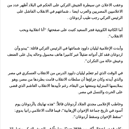
وعقب الاعلان عن سيطرة الجيش التركي على الحكم في البلاد أظهر عدد من
الاعلاميين المصريين والعرب ايضا ، شماتتهم في الانقلاب الفاشل على
الرئيس التركي رجب طيب أردوغان .
أما الكاتبة الكويتية فجر السعيد كتبت على صفحتها: “أنا انقلابية وبحب
الانقلاب”.
وأبدت الإعلامية ليليان داوود شماتتها في الرئيس التركي قائلة: “يبدو وأن
اردوغان فقد كل أدواته ضئيلاً عبر كاميرا هاتف محمول وحاله يدل على الضعف
وعيش حالة من النكران”.
في الوقت الذي لم تتعلم ليليان داوود الدرس من الانقلاب العسكري في مصر
والذي أيدته وكان جزاؤها أن سلطات الانقلاب قامت بطردها من مصر، وهو
بملابسها المنزلية ومنعتها من البقاء، رغم تأييدها الانقلاب الغاشم الذي قضى
على الحرث والنسل في مصر.
وخاطب الإعلامى مجدي الجلاد أردوغان قائلاً: “هذه نهايتك ياأردوغان يوم
أسود في تاريخ جماعة الإخوان الإرهابية”، فيما قالت الاعلامي رانيا بدوي:
“سقط الإخوان وسقط أردوغان”.
وكان قد تم اعتقال أكثر من 2839 جنديًا وضابطًا في الجيش التركي وعزل 27