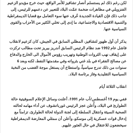
لكن رغم ذلك لم يستسلم أنصار تشافيز للأمر الواقع، حيث خرج مؤيدو الزعيم
الفنزويلي في مظاهرات ضخمة عمّت البلاد للتعبير عن دعمهم للرئيس، إلى
جانب ذلك فإن القيادة الجديدة عُرف عنها سوء التعامل مع قضايا الديمقراطية
والتنمية الاقتصادية والاجتماعية، ما إدى إلى تخلي الكثير من الأحزاب والقوى
السياسية عنها.
يذكر أن أول ظهور لتشافيز، المظلي السابق في الجيش، كان كزعيم لانقلاب
فاشل عام 1992 ضد نظام الرئيس السابق أندريز بيريز تحت مطالب تركزت
على إيقاف نهب الثروات الوطنية وتهريب رؤوس الأموال الى الخارج والدفاع
عن مصالح الفقراء في بلد غني بثرواته وفي مقدمتها النفط، لكنه وبعد 6
سنوات من ذلك تدرج سياسياً، واستطاع أن يستغل موجة الغضب من النخبة
السياسية التقليدية وفاز برئاسة البلاد
.
انقلاب الثلاثة أيام
ففي يوم 19 أغسطس/آب عام 1991، أعلنت وسائل الإعلام السوفيتية حالة
الطوارئ في البلاد، وأُعلن عجز الرئيس غورباتشوف عن أداء مهامه لحالته
الصحية السيئة وانتقال السلطة إلى لجنة الدولة لحالة الطوارئ، تزامناً مع
إدخال قوات عسكرية إلى موسكو، وأعلن أن ممثلي المعارضة الديمقراطية
سيخضعون للاعتقال في حال العثور عليهم
.