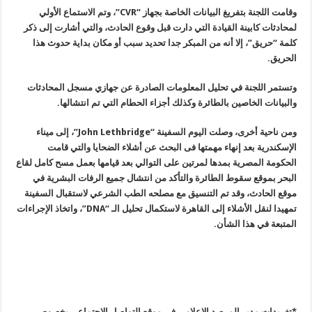
وقامت اللجنة بتفريغ البيانات الخاصة بجهاز
“CVR”
، وتم الاستماع الأولي
لمحادثات كابينة القيادة التي دارت قبل وقوع الحادث، والتي أشارت إلى ذكر
كلمة
“
حريق”، إلا أنه من المبكر جدا تحديد سبب أو مكان بداية حدوث هذا
الحريق
.
وتستمر اللجنة في تحليل المعلومات الصادرة عن جهازي مسجل المحادثات
والبيانات الخاصين بالطائرة وكذلك أجزاء الحطام التي تم انتشالها
.
ومن ناحية أخرى، وصلت اليوم السفينة
“John Lethbridge”
، إلى ميناء
الإسكندرية بعد إنهاء مهمتها فى البحث عن أشلاء الضحايا والتي قامت
الحكومة المصرية بمدها لمرتين على التوالي بعد قيامها بعمل مسح كامل لقاع
البحر بموقع سقوط الطائرة والتأكد من انتشال جميع الرفات البشرية في
موقع الحادث، وقد تم التنسيق مع مصلحه الطب الشرعي لاستقبال السفينة
تمهيدا لنقل الأشلاء إلى القاهرة لاستكمال تحليل الـ
“DNA”
، واتخاذ الإجراءات
المتبعة في هذا الشأن
.
*تغريدات مدير المرصد الإعلامي في موقع التواصل الاجتماعي بخصوص