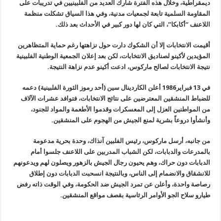
ديمقراطية، وخلال هذه الفترة شارك العديد من الفلبينيين في تدريبات على
المقاومة السلمية تابعة لجمعيات مدنية، وفي هذا السياق تشكلت منظمة
اللاعنف “أكابكا”، التي كان لها دور كبير في الأحداث بعد ذلك
.
أقيمت الانتخابات إلا أن الشكوك دارت حول نزاهتها رغم حماية المتظاهرين
المؤيدين لأكينو لصناديق الانتخابات، لكن بعد إعلان الجمعية الوطنية الفلبينية
نتيجة الانتخابات لصالح ماركوس، ادعت أكينو عدم نزاهة النتيجة
.
في 13 فبراير1986 أعلن الكاردينال سين (أحد رموز الثورة الفلبينية) دعمه
للضباط المنشقين المعترضين على نتائج الانتخابات، فتوافد عشرات الآلاف
من المواطنين العزل إلى المعسكرات وقدموا الأطعمة والمواد للجنود،
وأنشأوا دروعاً بشرية لمنع الجيش من الهجوم على المنشقين
.
من جانبه، أرسل ماركوس، رئيس الفلبين آنذاك، وحدة بحرية مدعومة
بالمدرعات والدبابات، لكن الشباب المدربين على اللاعنف جلسوا أمام
الدبابات دون حراك، وهم يحيون رجال الجيش بالزهور ويصلون لهم ويدعونهم
للانشقاق والانضمام إلى الناس، وبالنتيجة انسحبت الدبابات دون إطلاق
رصاصة واحدة، وأعلن عن تمرد الجيش ضد الحكومة، وفي الوقت ذاته رفض
طيارو سلاح الجو الأوامر الرئاسية بقصف مواقع المنشقين
.