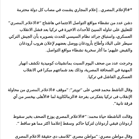
*
#
الإعلام_المصري.. إعلام المجاري يشمت في مصاب كل دولة محترمة
دشن عدد من نشطاء مواقع التواصل الاجتماعي هاشتاج “
#الاعلام_المصري
”
للتعليق على تناوله السيئ للأحداث الاخيرة في تركيا بعد فشل الانقلاب
العسكري، واستباق جرائد نظام السيسي للحدث بتصويره بأن الجيش التركي
سيطر على البلاد وأطاح بأرودغان ووصل بعضهم لإعلان هروب أرودغان
والقبض عليهم؛ ما أثار سخرية نشطاء مواقع التواصل.
وخرجت عدد من صحف اليوم السبت بمانشيتات كوميدية تكشف انهيار
المهنية في الصحافة المصرية، وذلك بعد شماتتهم مبكرا في الانقلاب
العسكري الفاشل في تركيا.
وقال الناشط محمد فتحي على “تويتر”: “موقف
#الاعلام_المصري
من محاولة
الإنقلاب فى تركيا بتفكرنى بفرحة #الزمالكاوية لما #الأهلى بيخسر من أي
فرقة تانية”.
وقالت الناشطة حياة محمد: “#الاعلام_المصري يوزع الصحف بخبر سقوط
أردوغان فبقي أردوغان لتركيا حاكم وسقط إعلامنا اكثر مما هو ساقط “.
وقال مواطن مصري: “مواطن مصرى ‏”للاسف دى حقيقة الاعلام المصرى