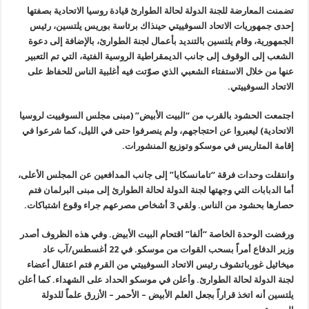
تضمنت المعارضة للجنة الدولة لحالة الطوارئ قيادة روسيا الاتحادية بصفتها
إحدى جمهوريات الاتحاد السوفييتي حينذاك برئاسة بوريس يلتسين، رئيس
الجمهورية، وقام يلتسين بالتنديد بأعمال لجنة الطوارئ، بالإضافة إلى دعوة
الشعب إلى الوقوف إلى جانب الديمقراطية الروسية الفتية، التي تم التعبير
عنها من خلال الاستفتاء الشعبي الذي صوّتت فيه أغلبية الناس للحفاظ على
الاتحاد السوفييتي.
اجتمعت الحشود بالقرب من “البيت الأبيض” (مبنى مجلس السوفييت لروسيا
الاتحادية
)
ليعبروا عن احتجاجهم، ولم ينصرفوا حتى في الليل، كما شرعوا في
إقامة المتاريس في موسكو وتوزيع المنشورات
.
وانتقلت وحدات فرقة
“
تامانسكايا” إلى جانب المدافعين عن المجلس الأعلى،
أما الدبابات التي وجهتها لجنة الدولة لحالة الطوارئ إلى مبنى البرلمان فتم
حصارها بحشود من الناس. ولقي 3 أشخاص مصرعهم جراء وقوع اشتباكات
.
ورفضت الوحدة الخاصة “ألفا” اقتحام البيت الأبيض. وفي هذه الظروف أصدر
وزير الدفاع أمراً بسحب القوات من موسكو. في 22 أغسطس/آب عاد
ميخائيل غورباتشوف رئيس الاتحاد السوفييتي من القرم فتم اعتقال أعضاء
لجنة الدولة لحالة الطوارئ. وأعلن في موسكو الحداد على الشهداء. كما أعلن
يلتسين أنه اتخذ قراراً بجعل العلم الأبيض – الأحمر – الأزرق علماً للدولة