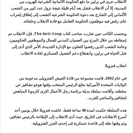
الانقلاب جرى في برلين ما دفع الحكومة الألمانية الشرعية للهروب من
المدينة، إلا أن الانقلاب فشل بعد أيام قليلة نتيجة نزول عدد كبير من الشعب
الألماني إلى الشارع بعد دعوة الحكومة الشرعية الشعب إلى إطلاق إضراب
عام، رفض فيه موظفون الحكومة التعامل مع قادة الانقلاب وحلفائه
.
وبحسب الكاتب جين شارب، صاحب كتاب
The Anti-Coup
، فإن الانقلاب تم
إسقاطه من خلال المزج بين العصيان المدني للعمال والموظفين الحكوميين،
وعامة الشعب الذين رفضوا التعاون مع الإدارة الجديدة، الأمر الذي أدى إلى
شل الحياة في برلين، وانقطاع دعم الفصيل العسكري لقادة الانقلاب
.
انقلاب فنزويلا
في عام 2002، قامت مجموعة من قادة الجيش الفنزويلى مدعومة من
الولايات المتحدة الأميركية بخلع الرئيس المنتخب وقتها هوغو تشافيز عن
سلطته، وأقامت سلطة بديلة برئاسة رجل الأعمال الثرى كارمونا المناهض
لتشافيز والمناصر للغرب
.
هذه السلطة حكمت لمدة 48 ساعة فقط، عاشت فنزويلا خلال يومين أحد
أسرع الانقلابات فى التاريخ، حيث أدى الانقلاب إلى الإطاحة بالرئيس تشافيز،
وتم وقتها نقله إلى قاعدة عسكرية فى إحدى الجزر الفنزويلية
.