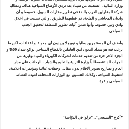
وزارة المالية، انسحبت من سيناء بعد تردي الأوضاع السياحية هناك، ومطالبا
شركة المقاولين العرب بالبدء في تطوير مخارات السيول، خصوصا و أن
واديان المحاشي و الملحة، تم قطعهما للطريق ، والتي تسببت في اغلاق
وادي وتير، خصوصا وأنها ضمن آليات تطوير المنطقة لتحقيق الجذب
السياحي
وأضاف أن المستثمرين بطابا و نوبيع لا يريدون أي معونة او اعفاءات، لكن ما
نرغب فيه هو سداد الديون لدي العاملين بالقطاع السياحي بواقع سداد 50% و
الجزء الاخر جزء من تقديم خدمات لشركات الكهرباء والمياه وغيرها من
الجهات الدائنة،مطالباً وزارة التربية والتعليم والشباب بالرحلات علي مدار
العام و تصاريح تصوير الافلام بدون مقابل وحفلات غنائية ومؤتمرات اعلامية،
لتنشيط السياحة ، وكذلك التنسيق مع الوزارات المختلفة لعودة النشاط
السياحي وبقوة.
*أذرع “السيسي”.. “نزلوا في الدوّاسة
”