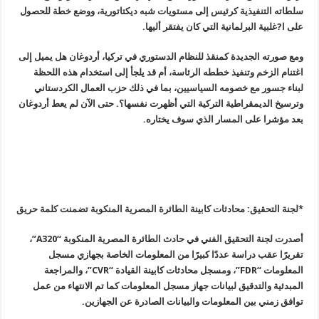
سلطاته التنفيذية كرئيس إلى مستويات شبه ديكتاتورية، ووضع خطة للحصول
على ا?غلبية البرلمانية التي كان يفتقر أليها
.
ومع صورته الجديدة كمنقذ للنظام الدستوري في تركيا، أردوغان هل يميل إلى
اغتنام الزخم وتنفيذ خططه الرئاسة، أم قد يلجأ إلى استخدام هذه اللحظة
لبناء جسور مع خصومه السياسيين، بما في ذلك حزب العمال الكردستاني
وترسيخ الديمقراطية التركية التي أظهرت نفسها؟. حتى الآن لم يعط أردوغان
بعد مؤشرا على المسار الذي سوف يختاره
.
*لجنة التحقيق: محادثات كابينة الطائرة المصرية المنكوبة تضمنت كلمة حريق
أصدرت لجنة التحقيق الفني في حادث الطائرة المصرية المنكوبة
“A320”
،
تقريرًا عقب دراسة عددًا كبيرًا من المعلومات الخاصة بجهازي مسجل
المعلومات
“FDR”
، ومسجل محادثات كابينة القيادة
“CVR”
، والمراجعة
المبدئية والتدقيق لبيانات جهاز مسجل المعلومات كما تم الانتهاء من عمل
توافق زمني بين المعلومات والبيانات الصادرة عن الجهازين
.