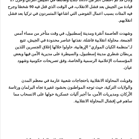
قيادة من الجيش بعد فشل الانقلاب، في الوقت الذي قتل فيه 90 شخصًا وجرح
فيه المئات بسبب اعمال الفوضى التي اشاعها المتمردون في تركيا بعد فشل
انقلابهم.
وشهدت العاصمة أنقرة ومدينة إسطنبول، في وقت متأخر من مساء أمس
الجمعة، محاولة انقلابية فاشلة، نفذتها عناصر محدودة في الجيش، تتبع
لـ”منظمة الكيان الموازي” الإرهابية، حاولوا خلالها إغلاق الجسرين اللذين
يربطان شطري مدينة إسطنبول، والسيطرة على مديرية الأمن فيها وبعض
المؤسسات الإعلامية الرسمية والخاصة، وفق تصريحات حكومية وشهود
عيان.
وقوبلت المحاولة الانقلابية باحتجاجات شعبية عارمة في معظم المدن
والولايات التركية، حيث توجه المواطنون بحشود غفيرة تجاه البرلمان ورئاسة
الأركان، ومديريات الأمن، ما أجبر آليات عسكرية حولها على الانسحاب مما
ساهم في إفشال المحاولة الانقلابية.