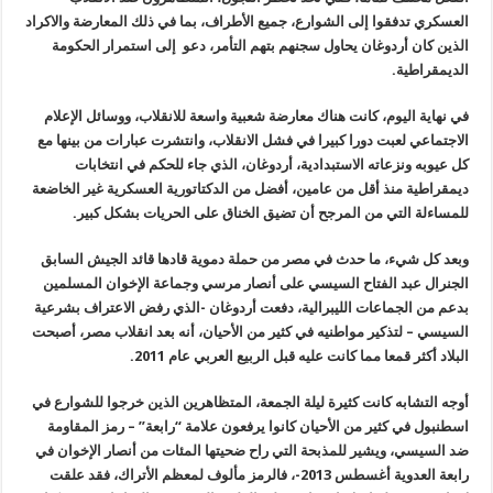
العسكري تدفقوا إلى الشوارع، جميع الأطراف، بما في ذلك المعارضة والاكراد
الذين كان أردوغان يحاول سجنهم بتهم التأمر، دعو إلى استمرار الحكومة
الديمقراطية.
في نهاية اليوم، كانت هناك معارضة شعبية واسعة للانقلاب، ووسائل الإعلام
الاجتماعي لعبت دورا كبيرا في فشل الانقلاب، وانتشرت عبارات من بينها مع
كل عيوبه ونزعاته الاستبدادية، أردوغان، الذي جاء للحكم في انتخابات
ديمقراطية منذ أقل من عامين، أفضل من الدكتاتورية العسكرية غير الخاضعة
للمساءلة التي من المرجح أن تضيق الخناق على الحريات بشكل كبير.
وبعد كل شيء، ما حدث في مصر من حملة دموية قادها قائد الجيش السابق
الجنرال عبد الفتاح السيسي على أنصار مرسي وجماعة الإخوان المسلمين
بدعم من الجماعات الليبرالية، دفعت أردوغان -الذي رفض الاعتراف بشرعية
السيسي – لتذكير مواطنيه في كثير من الأحيان، أنه بعد انقلاب مصر، أصبحت
البلاد أكثر قمعا مما كانت عليه قبل الربيع العربي عام 2011.
أوجه التشابه كانت كثيرة ليلة الجمعة، المتظاهرين الذين خرجوا للشوارع في
اسطنبول في كثير من الأحيان كانوا يرفعون علامة “رابعة” – رمز المقاومة
ضد السيسي، ويشير للمذبحة التي راح ضحيتها المئات من أنصار الإخوان في
رابعة العدوية أغسطس 2013-، فالرمز مألوف لمعظم الأتراك، فقد علقت