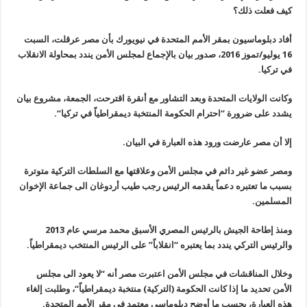
كيف فعلت ذلك؟
أفاد دبلوماسيون بمقر الأمم المتحدة في نيويورك بأن مصر عرقلت، السبت
16 يوليو/تموز 2016، صدور بيان بالإجماع لمجلس الأمن يندد بمحاولة الانقلاب
في تركيا
.
وكانت الولايات المتحدة وبعد التشاور مع أنقرة اقترحت، الجمعة، مشروع بيان
يشدد على ضرورة “احترام الحكومة المنتخبة ديمقراطياً في تركيا
“.
إلا أن مصر عارضت ورود هذه العبارة في البيان
.
ومصر عضو غير دائم في مجلس الأمن وعلاقتها مع السلطات التركية متوترة
بسبب ما تعتبره دعماً يقدمه الرئيس رجب طيب أردوغان الى جماعة الإخوان
المسلمين
.
ومنذ إطاحة الجيش بالرئيس المصري الأسبق محمد مرسي عام
2013
والرئيس التركي يندد بما يعتبره “انقلاباً” على الرئيس المنتخب ديمقراطياً
.
وخلال المناقشات في مجلس الأمن اعتبرت مصر أنه “لا يعود الى مجلس
الأمن تحديد ما إذا كانت الحكومة (التركية) منتخبة ديمقراطياً
“
، وطلبت إلغاء
هذه العبارة، بحسب ما أوضح دبلوماسي معتمد في مقر الأمم المتحدة
.