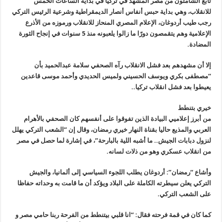
تابع الشامتون من مصر المشهد في تركيا في بداية الساعات الخمس
للانقلاب، وهي بداية حبس أنفاس أنصار الديمقراطية وشرعية الرئيس التركي
رجب طيب أردوغان، الإعلام المصري المنحاز للانقلاب ورموزه من الأذرع
الإعلامية وهم يتقمصون دورًا ما زالوا يلعبونه منذ 5 سنوات في إنجاح الثورة
المضادة
.
إلا أن مشهدهم بعد فشل الانقلاب رآه الصحفي سلامة عبدالحميد بأن
“مصطفى بكري ويوسف الحسيني ولميس الحديدي وأحمد موسى قاعدين
يعيطوا بعد فشل انقلاب تركيا
..
خيري بتنطط
من أبرز إعلاميي البيادة الذين تفوقوا على أنفسهم كان الصحفي بالأهرام
العربي والمذيع حاليا بقناة النهار خيري رمضان، وقال إن “الشعب التركي يهلل
لنزول دبابات الجيش.. ما أشبه اللية بالبارحة”، في إشارة لما حصل في مصر
من انقلاب عسكري وهو من ذلات لسانه
.
وأشاع “رمضان”: أردوغان يطلب اللجوء السياسي إلى ألمانيا، والجيش
التركي يعلن سيطرته الكاملة على البلاد ويؤكد أن ما قامت به وحداته حفاظا
على الشعب التركي
.
كما كان في قمة فرحته فقال: “انا قلبي بيتنطط من الفرحة ربنا حامي مصر و