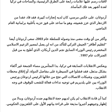
لافتات رسم عليها علامات رابعة على الطرق الرئيسية، والساحات في تركيا
لعدة أشهر بعد تلك المأساة.
أردوغان، على عكس مرسي، كان لديه إنجازات كبيرة، فقد قاد عقدا من
الازدهار الذي عزز شعبيته، وهو ما ساعد على فوز حزبه بأغلبية برلمانية العام
الماضي
.
وأكثر من أي وقت مضى منذ وصوله للسلطة عام 2003، سعى أردوغان أيضا
“لتقليم أظافر” الجيش التركي للتأكد من انه لن يصل لمصير الزعيم الاسلامي
المخضرم رئيس الوزراء السابق نجم الدين أربكان، الذي أطيح به من قبل
الجنرالات عام 1997.
وبعكس الانقلابات السابقة في تركيا، بدا المتآمرين مساء الجمعة غير أكفاء
بشكل مذهل، فقد فشلوا في السيطرة على مفاصل الدولة، أو إغلاق محطات
التلفزيون، وشبكات الاتصالات التي نجح من خلالها الرئيس اردوغان ورئيس
الوزراء بين علي يلديريم في توجيه نداءات فعالة للشعب للوقوف في وجه
الانقلاب.
كما أن قادة الانقلاب لم يكن لديهم حجة لانقلابهم ضده أردوغان، وبدلا من
إظهار وجوههم أجبروا مذيعة على قراءة بيانهم الأول على التلفزيون الحكومي.