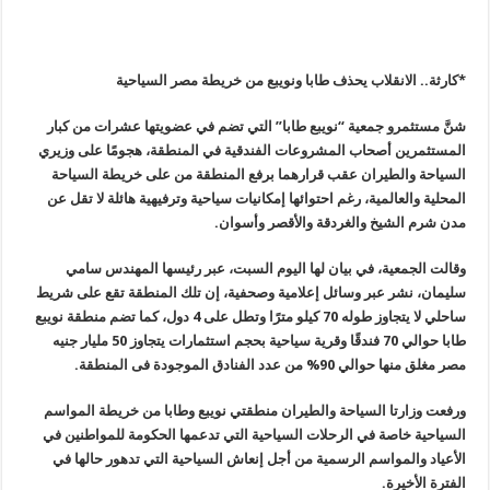
*كارثة.. الانقلاب يحذف طابا ونويبع من خريطة مصر السياحية
شنَّ مستثمرو جمعية “نويبع طابا” التي تضم في عضويتها عشرات من كبار
المستثمرين أصحاب المشروعات الفندقية في المنطقة، هجومًا على وزيري
السياحة والطيران عقب قرارهما برفع المنطقة من على خريطة السياحة
المحلية والعالمية، رغم احتوائها إمكانيات سياحية وترفيهية هائلة لا تقل عن
مدن شرم الشيخ والغردقة والأقصر وأسوان.
وقالت الجمعية، في بيان لها اليوم السبت، عبر رئيسها المهندس سامي
سليمان، نشر عبر وسائل إعلامية وصحفية، إن تلك المنطقة تقع على شريط
ساحلي لا يتجاوز طوله 70 كيلو مترًا وتطل على 4 دول، كما تضم منطقة نويبع
طابا حوالي 70 فندقًا وقرية سياحية بحجم استثمارات يتجاوز 50 مليار جنيه
مصر مغلق منها حوالي 90% من عدد الفنادق الموجودة فى المنطقة.
ورفعت وزارتا السياحة والطيران منطقتي نويبع وطابا من خريطة المواسم
السياحية خاصة في الرحلات السياحية التي تدعمها الحكومة للمواطنين في
الأعياد والمواسم الرسمية من أجل إنعاش السياحية التي تدهور حالها في
الفترة الأخيرة.