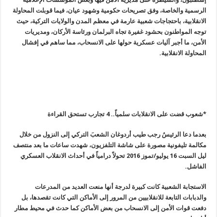
الرسمية والخاصة، وفق تصريحات حكومية وشهود عيان، فيما قوبلت المحاولة
الانقلابية، باحتجاجات شعبية عارمة في معظم المدن والولايات التركية، حيث
توجه المواطنون بحشود غفيرة تجاه البرلمان ورئاسة الأركان، ومديريات
الأمن، ما أجبر آليات عسكرية حولها على الانسحاب، مما ساهم في إفشال
المحاولة الانقلابية
.
*شعوب قضت على الانقلابات سلمياً.. 4 تجارب تستحق القراءة
بعدما دعا الرئيسُ رجب طيب أردوغان الشعبَ التركي إلى النزول من خلال
مكالمة تليفونية مصورة على شاشة التلفزيون، شهدت ساعات ما بعد منتصف
ليل السبت 16 يوليو/تموز 2016 تحولاً درامياً في أحداث الانقلاب العسكري
الفاشل
.
الاستجابة الشعبية كانت كبيرة لدرجة أنها منعت العديد من المدرعات
والدبابات التابعة للانقلابيين من المرور إلى الأماكن التي كانت تقصدها، بل
دفعت قوات الأمن إلى الانسحاب من بعض الأماكن كما حدث في محيط مطار