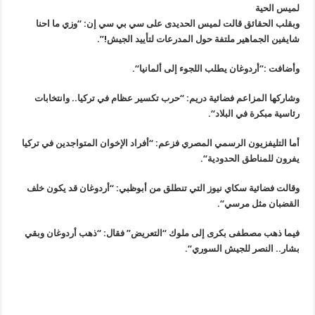
لميس الحية
وبقلب الحقائق قالت لميس الحديدى على سي بي سي إن: “وزي ما احنا
شايفين الجماهير ملتفة حول المدرعات لتأييد الجيش
!”.
وأضافت :”أردوغان يطلب اللجوء إلى ألمانيا
“.
وشاركها المزاعم فضائية دريم: “حرب تكسير عظام في تركيا.. وانتخابات
رئاسية مبكرة في البلاد
“.
أما التليفزيون الرسمي المصري فزعم: “أفراد الإخوان المتواجدين في تركيا
يفرون للمناطق الحدودية
“.
وقالت فضائية سكاي نيوز التي تنطلق من أبوظبي: “أردوغان قد يكون خلف
القضبان مثل مرسي
“.
فيما ذهب مصطفى بكرى إلى ملوك “التعريض” فقال: “ذهب أردوغان وبقي
بشار.. النصر للجيش السوري
“.