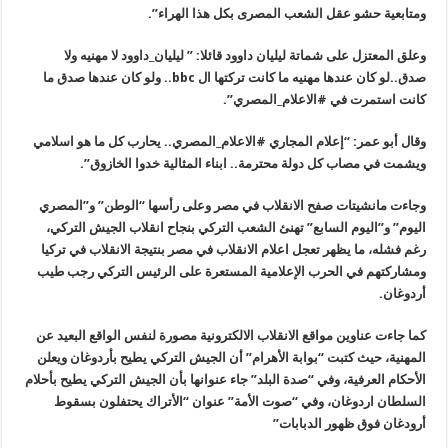
ومتابعية حشو عقل الشعب المصرى بكل هذا الهراء”.
وعلق المعتزل على شماتة ليليان داوود قائلا: ” ليليان_داوود لا مهنيه ولا
صدق..لو كان عندها مهنيه ما كانت تركتها ال
bbc
.. ولو كان عندها صدق ما
كانت استمرت في #الاعلام_المصري”.
وقال أبو عمر: “إعلام المجاري #الاعلام_المصري.. يحارب كل ما هو اسلامي
ويشمت في مصاب كل دولة محترمة.. ابناء المثالية خدوا الخازوق”.
وجاءت مانشيتات صفح الانقلاب في مصر وعلى رأسها “الوطن” و”المصري
اليوم” و”اليوم السابع” تهنئ الشعب التركي بنجاح انقلاب الجيش التركي،
رغم فشله، ما يظهر تعجل اعلام الانقلاب في مصر بنتيجة الانقلاب في تركيا
ومشاركتهم في الحرب الإعلامية المستعرة على الرئيس التركي رجب طيب
أردوغان.
كما جاءت عناوين مواقع الانقلاب الالكترونية مصورة لنفس الواقع البعيد عن
المهنية، حيث كتبت “بوابة الأهرام” أن الجيش التركي يطيح بأردوغان ويعلن
الأحكام العرفية، وفي “صدة البلد” جاء عنوانها بأن الجيش التركي يطيح بأحلام
السلطان اردوغان، وفي “صوت الأمة” عنوان “الأتراك يحتفلون بسقوط
أرودغان فوق ظهور الدبابات”