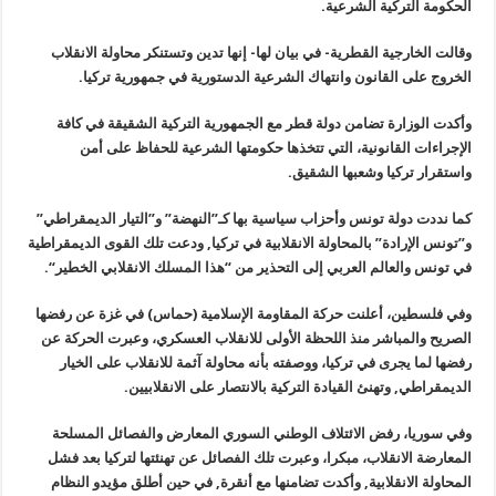
الحكومة التركية الشرعية
.
وقالت الخارجية القطرية- في بيان لها- إنها تدين وتستنكر محاولة الانقلاب
الخروج على القانون وانتهاك الشرعية الدستورية في جمهورية تركيا
.
وأكدت الوزارة تضامن دولة قطر مع الجمهورية التركية الشقيقة في كافة
الإجراءات القانونية، التي تتخذها حكومتها الشرعية للحفاظ على أمن
واستقرار تركيا وشعبها الشقيق
.
كما نددت دولة تونس وأحزاب سياسية بها كـ”النهضة” و”التيار الديمقراطي
”
و”تونس الإرادة
”
بالمحاولة الانقلابية في تركيا, ودعت تلك القوى الديمقراطية
في تونس والعالم العربي إلى التحذير من “هذا المسلك الانقلابي الخطير
“.
وفي فلسطين، أعلنت حركة المقاومة الإسلامية (حماس) في غزة عن رفضها
الصريح والمباشر منذ اللحظة الأولى للانقلاب العسكري، وعبرت الحركة عن
رفضها لما يجرى في تركيا، ووصفته بأنه محاولة آثمة للانقلاب على الخيار
الديمقراطي, وتهنئ القيادة التركية بالانتصار على الانقلابيين
.
وفي سوريا، رفض الائتلاف الوطني السوري المعارض والفصائل المسلحة
المعارضة الانقلاب، مبكرا، وعبرت تلك الفصائل عن تهنئتها لتركيا بعد فشل
المحاولة الانقلابية, وأكدت تضامنها مع أنقرة, في حين أطلق مؤيدو النظام