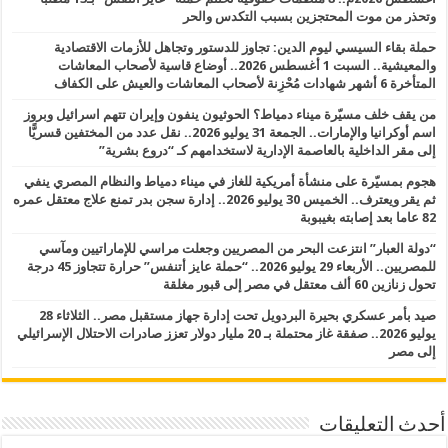
وتحذر من موت المحتجزين بسبب التكدس والحر
حملة بقاء السيسي ليوم الدين: تجاوز للدستور وتجاهل للأزمات الاقتصادية
والمعيشية.. السبت 1 أغسطس 2026.. أوضاع قاسية لأصحاب المعاشات
المتأخرة 6 أشهر شهادات مُحْزِنة لأصحاب المعاشات والعيش على الكفاف
من يقف خلف مسيّرة ميناء دمياط؟ الحوثيون ينفون وإيران تتهم اسرائيل وبروز
اسم أوكرانيا والإمارات.. الجمعة 31 يوليو 2026.. نقل عدد من المختفين قسريًّا
إلى مقر الداخلية بالعاصمة الإدارية لاستخدامهم كـ “دروع بشرية”
هجوم بمسيّرة على منشأة أمريكية للغاز في ميناء دمياط والنظام المصري ينفي
ثم يقر ويعترف.. الخميس 30 يوليو 2026.. إدارة سجن بدر تمنع علاج معتقل عمره
82 عاما بعد إصابته بغيبوبة
“دولة العبار” انتزعت البحر من المصريين وجعلت مراسي للإماراتيين ومآسي
للمصريين.. الأربعاء 29 يوليو 2026.. “حملة عايز أتنفس” حرارة تتجاوز 45 درجة
تحول زنازين 60 ألف معتقل في مصر إلى قبور مغلقة
صيد بأمر عسكري بحيرة البردويل تحت إدارة جهاز مستقبل مصر.. الثلاثاء 28
يوليو 2026.. صفقة غاز محتملة بـ 20 مليار دولار تعزز صادرات الاحتلال الإسرائيلي
إلى مصر
أحدث التعليقات