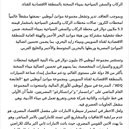
الركاب والسفن
السياحية بميناء السخنة بالمنطقة الاقتصادية للقناة
.
وبموجب
التعاقد، تدير وتشغل مجموعة موانئ أبوظبي -بصفتها مشغلاً عالمياً
لمحطات
الكروز- صالات محطات الركاب والسفن السياحية باستثمار قيمته
5.3 ملايين
دولار في محطة الركاب والسفن السياحية بميناء السخنة، ضمن
خطة تشغيلية
مشتركة بين هيئة موانئ البحر الأحمر والهيئة العامة للمنطقة
الاقتصادية
لقناة السويس وميناء زايد البحري، بما يضمن تحسين اتصالية
الموانئ المصرية
وربطها بالبحرين المتوسط والأحمر والخليج العربي
.
وتستثمر
مجموعة أبوظبي 25 مليون دولار في بناء البنية الفوقية لمحطات
الرورو
والسيارات المتخصصة، بما يسهم في تحسين اتصالية ميناء السخنة
بأكثر من 26
دولة على مستوى العالم، ودعم سلاسل إمداد صناعة السيارات
بالمنطقة
الاقتصادية لقناة السويس. ومجموعة موانئ أبوظبي تتبع “القابضة
ADQ”
،
المدرجة في سوق أبوظبي للأوراق المالية، واستحوذت المجموعة
العام الماضي
على “ترانسمار” و”ترانسكارغو” المصريتين، علماً أن الأولى
هي خط حاويات،
والثانية شركة شحن وتفريغ تعمل في ميناء الأدبية، وهي
مشغل الحاويات الحصري
فيه
.
ولعل الاخطر في استمرار
سيطرة الامارات على مفصل الاقتصاد المصري، هو
عدم مرابقبة الاتفاقيات
والمشاريع التي تسند للاماراتيين بالامر المباشر، وهو
ما يهدد الامن القومي
المصري، حيث باتت الامارات ثاني اكبر مالك للاراضي