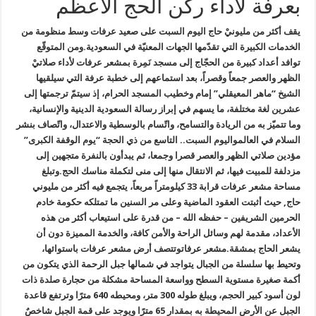
بعرفة لأداء ركن الحج الأعظم
يقف أكثر من مليونيْ حاج اليوم السبت على صعيد عرفات وسط منظومة من
الخدمات الكبيرة التي تقدّمها الجهات المعنيّة في السعودية
.
ومن المتوقّع
توافد أعداد كبيرة من الحجّاج إلى مسجد نَمِرة بمشعر عرفات لأداء صلاتيْ
الظهر والعصر جمعاً وقصراً، بعد استماعهم إلى خطبة عرفة التي سيلقيها
الشيخ “ماهر المعيقلي” إمام وخطيب المسجد الحرام، إذ سيتمّ ترجمتها إلى
عشرين لغة مختلفة، ما يسهم في إبراز رسالة السعودية الدينية والإنسانية،
وما تتميّز به من الريادة والتسامح، واتّسام بالوسطية والاعتدال، واتّصاف بنشر
السلام في العالم
واليوم السبت.. التاسع من ذي الحجة “يوم الوقفة الكبرى”
مؤدين صلاتي الظهر والعصر قصرا وجمعا، ثم يبدأون بالنفرة متجهين إلى
مزدلفة للمبيت فيها، ثم الانتقال منها إلى منى لتكملة مناسك الحج
.
وتبلغ
مساحة مشعر عرفات قرابة 33 كيلومتراً مربعاً، يتجمع فيه أكثر من مليوني
حاج, حيث أثبتت العقود الماضية وعلى مر السنين ما تمتلكه حكومة خادم
الحرمين الشريفين – حفظه الله – من قدرة على استيعاب أكثر من هذه
الأعداد، مقدمة لهم وسائل الراحة والأمن كافة، والخدمة المميزة دون أن
يشعر الحاج بمشقة
.
مشعر عرفات
وتتصف أرض مشعر عرفات باستوائها،
وتحيط بها سلسلة من الجبال يتواجد في شمالها جبل الرحمة الذي يتكون من
أكمة صغيرة مستوية السطح وواسعة المساحة مشكلة من حجارة صلدة ذات
لون أسود كبير الحجم، ويبلغ طوله 300 متر، ومحيطه 640 مترًا وترتفع قاعدة
الجبل عن الأرض المحيطة به بمقدار 65 مترًا ويوجد على قمة الجبل شاخصٌ