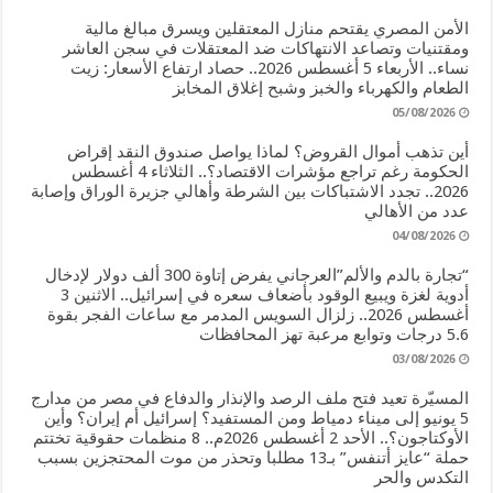
الأمن المصري يقتحم منازل المعتقلين ويسرق مبالغ مالية
ومقتنيات وتصاعد الانتهاكات ضد المعتقلات في سجن العاشر
نساء.. الأربعاء 5 أغسطس 2026.. حصاد ارتفاع الأسعار: زيت
الطعام والكهرباء والخبز وشبح إغلاق المخابز
05/08/2026
أين تذهب أموال القروض؟ لماذا يواصل صندوق النقد إقراض
الحكومة رغم تراجع مؤشرات الاقتصاد؟.. الثلاثاء 4 أغسطس
2026.. تجدد الاشتباكات بين الشرطة وأهالي جزيرة الوراق وإصابة
عدد من الأهالي
04/08/2026
“تجارة بالدم والألم”العرجاني يفرض إتاوة 300 ألف دولار لإدخال
أدوية لغزة ويبيع الوقود بأضعاف سعره في إسرائيل.. الاثنين 3
أغسطس 2026.. زلزال السويس المدمر مع ساعات الفجر بقوة
5.6 درجات وتوابع مرعبة تهز المحافظات
03/08/2026
المسيّرة تعيد فتح ملف الرصد والإنذار والدفاع في مصر من مدارج
5 يونيو إلى ميناء دمياط ومن المستفيد؟ إسرائيل أم إيران؟ وأين
الأوكتاجون؟.. الأحد 2 أغسطس 2026م.. 8 منظمات حقوقية تختتم
حملة “عايز أتنفس” بـ13 مطلبا وتحذر من موت المحتجزين بسبب
التكدس والحر