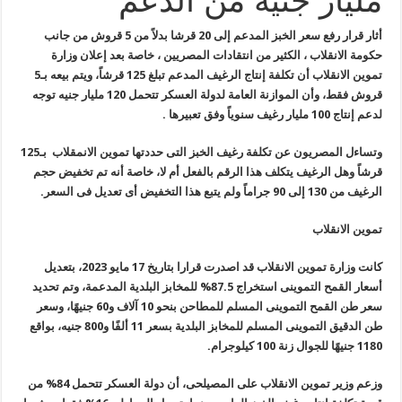
مليار جنيه من الدعم
أثار قرار رفع سعر الخبز المدعم إلى 20 قرشا بدلاً من 5 قروش من جانب
حكومة الانقلاب ، الكثير من انتقادات المصريين ، خاصة بعد إعلان وزارة
تموين الانقلاب أن تكلفة إنتاج الرغيف المدعم تبلغ 125 قرشاً، ويتم بيعه بـ5
قروش فقط، وأن الموازنة العامة لدولة العسكر تتحمل 120 مليار جنيه توجه
لدعم إنتاج 100 مليار رغيف سنوياً وفق تعبيرها .
وتساءل المصريون عن تكلفة رغيف الخبز التى حددتها تموين الانمقلاب بـ125
قرشاً وهل الرغيف يتكلف هذا الرقم بالفعل أم لا، خاصة أنه تم تخفيض حجم
الرغيف من 130 إلى 90 جراماً ولم يتبع هذا التخفيض أى تعديل فى السعر.
تموين الانقلاب
كانت وزارة تموين الانقلاب قد اصدرت قرارا بتاريخ 17 مايو 2023، بتعديل
أسعار القمح التموينى استخراج 87.5% للمخابز البلدية المدعمة، وتم تحديد
سعر طن القمح التموينى المسلم للمطاحن بنحو 10 آلاف و60 جنيهًا، وسعر
طن الدقيق التموينى المسلم للمخابز البلدية بسعر 11 ألفًا و800 جنيه، بواقع
1180 جنيهًا للجوال زنة 100 كيلوجرام.
وزعم وزير تموين الانقلاب على المصيلحى، أن دولة العسكر تتحمل 84% من