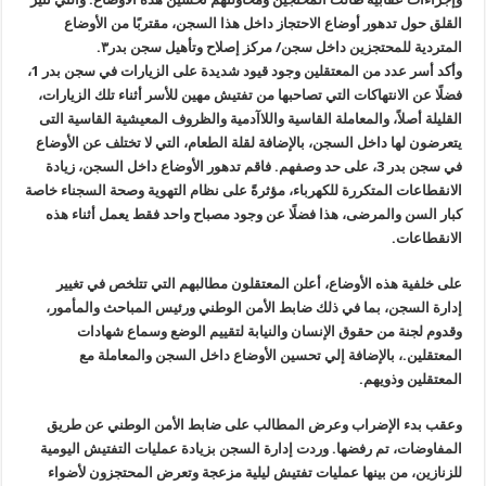
القلق حول تدهور أوضاع الاحتجاز داخل هذا السجن، مقتربًا من الأوضاع
المتردية للمحتجزين داخل سجن/ مركز إصلاح وتأهيل سجن بدر٣
.
وأكد أسر عدد من المعتقلين وجود قيود شديدة على الزيارات في سجن بدر 1،
فضلًا عن الانتهاكات التي تصاحبها من تفتيش مهين للأسر أثناء تلك الزيارات،
القليلة أصلاً، والمعاملة القاسية واللاآدمية والظروف المعيشية القاسية
التى
يتعرضون لها داخل السجن، بالإضافة لقلة الطعام، التي لا تختلف عن
الأوضاع
في سجن بدر 3، على حد وصفهم. فاقم تدهور الأوضاع داخل السجن، زيادة
الانقطاعات المتكررة للكهرباء، مؤثرةً على نظام التهوية وصحة السجناء خاصة
كبار السن والمرضى، هذا فضلًا عن وجود مصباح واحد فقط يعمل أثناء هذه
الانقطاعات
.
على خلفية هذه الأوضاع، أعلن المعتقلون مطالبهم التي تتلخص في تغيير
إدارة السجن، بما في ذلك ضابط الأمن الوطني ورئيس المباحث والمأمور،
وقدوم
لجنة من حقوق الإنسان والنيابة لتقييم الوضع وسماع شهادات
المعتقلين
.
،
بالإضافة إلي تحسين الأوضاع داخل السجن والمعاملة مع
المعتقلين وذويهم
.
وعقب بدء الإضراب وعرض المطالب على ضابط الأمن الوطني عن طريق
المفاوضات، تم رفضها. وردت إدارة السجن بزيادة عمليات التفتيش اليومية
للزنازين، من بينها عمليات تفتيش ليلية مزعجة وتعرض المحتجزون لأضواء