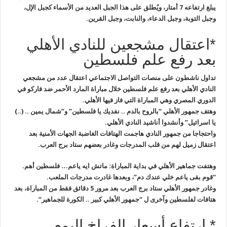
يبلغ ارتفاعه 7 أمتار، ويُطلق على هذا الجبل العديد من الأسماء كجبل الإل،
وجبل التوبة، وجبل الدعاء، والنابت، وجبل القرين
.
*اعتقال مشجعين للنادي الأهلي
بعد رفع علم فلسطين
تداول ناشطون على منصات التواصل الاجتماعي اعتقال عدد من مشجعي
النادي
الأهلي بعد رفع علم فلسطين خلال مباراة المارد الأحمر ضد فاركو في
الدوري
المصري وهي المباراة التي فاز فيها الأهلي
.
وهتف جمهور الأهلي “بالروح بالدم .. نفديك يا فلسطين” و”شمال يمين .. (..)
يا اسرائيل” وأنشدوا أناشيد النادي الأهلي
.
واحتجاجا من جمهور النادي هاجمت الهتافات الغاضبة الجهات الأمنية بعد
اعتقال زميل لهم من قلب المدرجات وغادر بعضهم ستاد برج العرب
.
وهتفت جماهير الأهلي في بداية المباراة: ماتش ايه ياعم… فلسطين أهم
.
“قوم بقى ياعم خلي عندك دم”، وبعدها غادرت مدرجات الملعب
.
وغادر جمهور الأهلي ستاد برج العرب بعد مرور 5 دقائق فقط من المباراة، بعد
هتافات لفلسطين وآخرى ل “جمهور الأهلي كبير .. الكورة للجماهير
“.
* ارتفاع أسعار الفراخ اليوم