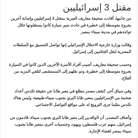
مقتل 3 إسرائيليين
من
جانبها، أفادت صحيفة معاريف العبرية بمقتل 3 إسرائيليين وإصابة آخرين
بجروح متوسطة إلى خطيرة في حادث سير سيارة كانوا يستقلونها خلال
تواجدهم في
مدينة سيناء بمصر
.
وقالت وزارة خارجية الاحتلال الإسرائيلي إنها تواصل التنسيق مع السلطات
المصرية لنقل الجثامين إلى إسرائيل
.
وحسب
صحيفة معاريف، أصيب أفراد الأسرة الآخرين الذين كانوا في السيارة
بجروح
متوسطة إلى خطيرة، وتم نقلهم إلى المستشفى لتلقي المزيد من
العلاج
.
وفي سياق آخر، كشف مصدر مطلع في معبر طابا عن حقيقة
تكدس أعداد
ضخمة من الإسرائيليين بمعبر طابا البري بجنوب سيناء طبيعية،
وليس هناك
تكدس مثلما جرى الترويج له على مواقع التواصل الاجتماعي
.
وأضاف المصدر، أن الوافدين إلى معبر طابا البري بجنوب سيناء، قادمون من
إسرائيل، منهم عرب فلسطين، ويهود، وجنسيات أخرى
.
بمعبر طابا بجنوب
سيناء بمصر لقضاء
الإجازة
.