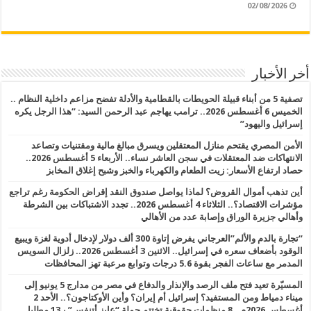
02/08/2026
أخر الأخبار
تصفية 5 من أبناء قبيلة الحويطات بالقطامية والأدلة تفضح مزاعم داخلية النظام ..
الخميس 6 أغسطس 2026.. ترامب يهاجم عبد الرحمن السيد: “هذا الرجل يكره
إسرائيل واليهود”
الأمن المصري يقتحم منازل المعتقلين ويسرق مبالغ مالية ومقتنيات وتصاعد
الانتهاكات ضد المعتقلات في سجن العاشر نساء.. الأربعاء 5 أغسطس 2026..
حصاد ارتفاع الأسعار: زيت الطعام والكهرباء والخبز وشبح إغلاق المخابز
أين تذهب أموال القروض؟ لماذا يواصل صندوق النقد إقراض الحكومة رغم تراجع
مؤشرات الاقتصاد؟.. الثلاثاء 4 أغسطس 2026.. تجدد الاشتباكات بين الشرطة
وأهالي جزيرة الوراق وإصابة عدد من الأهالي
“تجارة بالدم والألم”العرجاني يفرض إتاوة 300 ألف دولار لإدخال أدوية لغزة ويبيع
الوقود بأضعاف سعره في إسرائيل.. الاثنين 3 أغسطس 2026.. زلزال السويس
المدمر مع ساعات الفجر بقوة 5.6 درجات وتوابع مرعبة تهز المحافظات
المسيّرة تعيد فتح ملف الرصد والإنذار والدفاع في مصر من مدارج 5 يونيو إلى
ميناء دمياط ومن المستفيد؟ إسرائيل أم إيران؟ وأين الأوكتاجون؟.. الأحد 2
أغسطس 2026م.. 8 منظمات حقوقية تختتم حملة “عايز أتنفس” بـ13 مطلبا