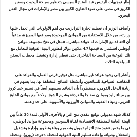
إطار توجيهات الرئيس
عبد الفتاح السيسي بتعظيم سياحة اليخوت وسفن
الكروز في مصر، على ضوء
التعاون الكبير بين مصر والإمارات في مجال النقل
البحري
.
وأضاف
الوزير أن تعظيم تجارة الترانزيت من أهم الأولويات التي تعمل عليها
وزارته،
من خلال الاستفادة من الموانئ الموجودة ومواقعها المميزة، مدعياً
أن
التعاقد مع الإمارات له عوائد مباشرة، تتمثل في ضخ مجموعة موانئ
أبوظبي
استثمارات قيمتها 4.7 ملايين دولار لتطوير البنية الفوقية للتعامل مع
تلك
النوعية من السياحة الفاخرة، حتى تغطي إدارة وتشغيل محطات السفن
السياحية
الثلاث
.
وأشار إلى
وجود عوائد غير مباشرة مثل توفير فرص العمل، والعوائد على
المقاصد السياحية
للسائحين، وأنشطة السائح المختلفة بها، بما يسهم في
زيادة الدخل القومي،
مستطرداً بأن التعاقد سيسهم أيضاً في تسيير خط كروز
بين ميناء زايد وموانئ
سفاجا والغردقة وشرم الشيخ، ولاحقاً مع موانئ الخليج
العربي، وميناء
العقبة، والموانئ الأوروبية والآسيوية، على حد زعمه
.
كذلك شهد
مدبولي توقيع عقدي منح التزام بالأحرف الأولى لمدة 30 عاماً بين
الهيئة
العامة للمنطقة الاقتصادية لقناة السويس ومجموعة موانئ أبوظبي،
في ما يخص
عقود منح التزام تمويل وتصميم وبناء وتطوير وإدارة وتشغيل
واستغلال وصيانة
وإعادة تسليم البنية الفوقية لمحطة دحرجة (رورو)، ومحطة