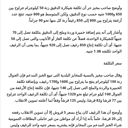
وأوضح صاحب مخبز حر أن تكلفة شيكارة الدقيق زنة 50 كيلوجرام تتراوح بين
650 و1000 جنيه حسب نوع الدقيق، ولكن المتوسط هو 800 جنيه، تنتج عدد
أرغفة يتراوح بين 800 إلى 850 رغيفاً زنة كل منها نحو 90 جراماً.
وأشار إلى أنه يتم إضافة خميرة وردة وملح إلى الدقيق بتكلفة تصل إلى 70
جنيهاً للشيكارة الواحدة، فضلاً عن تكلفة الغاز أو الأنابيب والتى تصل إلى 50
جنيها، أى أن تكلفة إنتاج 850 رغيف تصل إلى 920 جنيهاً، بما يعنى أن الرغيف
الواحد تكلفته 1.08 جنيه.
سعر التكلفة
وقال صاحب مخبز بالنسبة للمخابز البلدية التى تبيع الخبز المدعم فإن الجوال
زنة 100 كيلوجرام ينتج ما يتراوح بين 1600 و1700 رغيف، وبإضافة تكلفة
الخميرة والردة والملح التى تصل إلى 140 جنيها، فإن تكلفة إنتاج الأرغفة من
الجوال 100 كيلو جرام تبلغ نحو 1320 جنيهاً، أى أن تكلفة الرغيف الواحد تتراوح
بين 77 قرشا و82 قرشا، وليس 125 قرشاً وفقاً لما أعلنته تموين الانقلاب.
وأوضح أن هذا الرغيف كان يباع بسعر 5 قروش إلا أن تموين الانقلاب رفعته
إلى 20 قرشا، علماً بأنه إذا أراد أى مواطن من غير حاملى البطاقات التموينية
شراء الخبز المدعم من المخابز فإنه يشتريه بسعر جنيه واحد للرغيف وليس