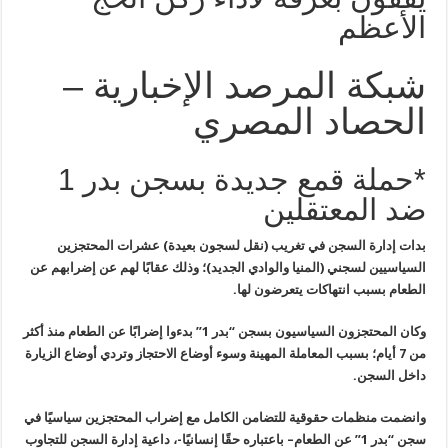
الأعظم
شبكة المرصد الإخبارية –
الحصاد المصري
*حملة قمع جديدة بسجن بدر 1
ضد المعتقلين
بدات إدارة السجن في تغريب (نقل لسجون بعيدة) عشرات المحتجزين
السياسيين
لسجني (المنيا والوادي الجديد)؛ وذلك عقابًا لهم عن إضرابهم عن
الطعام
بسبب انتهاكات يتعرضون لها
.
وكان المحتجزون السياسيون بسجن “بدر 1” بدءوا إضرابًا عن الطعام منذ
أكثر
من 7 أيام؛ بسبب المعاملة المهينة وسوء أوضاع الاحتجاز وتردي أوضاع
الزيارة
داخل السجن
.
وانضمت منظمات حقوقية للتضامن الكامل مع إضراب المحتجزين سياسيًا في
سجن
“
بدر 1” عن الطعام– باعتباره حقًا إنسانيًا-، داعية إدارة السجن للتجاوب