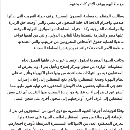
مع مطالبهم ووقف الانتهاكات بحقهم
.
وطالبت المنظمات مصلحة السجون المصرية بوقف حملة التغريب التي بدأتها
ضدهم، واحترام اللائحة الداخلية للسجون في مصر، والتي أوجبت حق الزيارة
والمراسلات الخارجية، وكذا احترام المعاهدات والمواثيق الدولية الموقعة
عليها مصر والملزمة بتنفيذها وفقًا للقانون الدولي، والتي من أهمها قواعد
مانديلا لحماية حقوق الأشخاص المحرومين من حريتهم، والتي اعتمدتها
منظمة
الأمم المتحدة كقواعد نموذجية دنيا لمعاملة السجناء
.
وكانت الجبهة المصرية لحقوق الإنسان عبرت عن قلقها العميق تجاه
المعلومات الواردة من سجن ومركز إصلاح وتأهيل بدر 1، وما يتعرض له
المعتقلون فيه من انتهاكات متصاعدة، من بينها قطع الكهرباء وتأثيراته على
نظام التهوية وصحة المعتقلين، والذي دفع المعتقلين إلى إعلان إضراب
احتجاجي
للمطالبة بتحسين هذه الأوضاع المتدهورة في نهاية شهر مايو، مما
أسفر عن
فرض إجراءات عقابية من إدارة السجن، منها التغريب أي نقل بعض
المعتقلين إلى
غرف أخرى أو ترحيلهم إلى سجون أخرى مثل سجن المنيا
.
وفقًا لتوثيقات أجرتها الجبهة المصرية مع ذوي اثنين من المحتجزين في بدر
1
،
بالإضافة إلى رسالة من بعض المعتقلين اطلعت الجبهة على نسخة منها،
يتعرض المعتقلون لعدد من الانتهاكات المستمرة المرتبطة بأوضاع احتجازهم،
وإجراءات عقابية طالت المحتجين ومحاولتهم تحسين هذه الأوضاع. والتي تثير