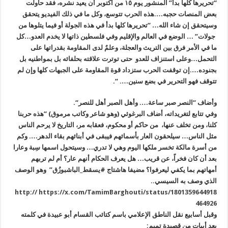
“تحريرها كلها
بدأ” المنشور يوم ١٥ من أكتوبر أن يعيد نشره، فقد حاولت
بعض المنصات
حجبه….هذه الحرب تتوسع، وكل ما في ذلك الفيديو يتحقق
وسيتحقق إن شاء الله
… “
تحريرها كلها بدأ في هذه الجولة أو فيما يتلوها من
جولات” … الوضع في
العالم والإقليم وفي فلسطين ذاتها لا يخدم العدو…كل
ما في الأمر فرق بين
التريث والعجلة، وعلمٌ لدى المقاومة بقدراتها على
التحمل…وعلى استنزاف
للعدو حتى توترت علاقته بحلفائه بل بمواطنيه بل
بجنوده….إن توقفت الحرب
ستزداد قوة المقاومة على الجبهات كلها وإن لم
تتوقف فهو التحرير في بضع
سنين
…. “.
وأضاف “النصر صبر ساعة…. وأهل الصبر أهل للنصر
“.
وفي تتابع لتغريداته، أضاف البرغوثي (وهو شاعر وكاتب مرموق) “هذه حربنا
كلنا، ومن تخلف عنها، من حاكم أو محكوم، فعقابه مر، التاريخ لا يرحم الناس
مثل الناس… سيلحقون العار بأسمائهم فيبقى في أبنائهم بقاء الدهر…. وكم
من
أسرة مالكة تخسر ملكها اليوم وهي لا تدري… وسيتحول اسمها سِبة وعارا
بعد أن
كان فخراً، عن قريب… هل يعرف الحكام أنهم عار؟ أم لم تربهم
أمهاتهم بما
يكفي ليعرفوا؟ مضيفا هاشتاج #يسقط_الباشبوزُق” وهو الوصف
الذي وصف به
السيسي
..
http:// https://x.com/TamimBarghouti/status/1801359644918
464926
وقبل أسابيع نقل الناطق الإعلامي باسم كتائب القسام أبو عبيدة في كلمته
بعد أبيات من قصيدة تميم
: