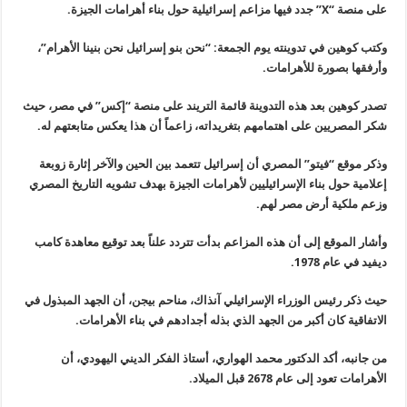
على منصة
“X”
جدد فيها مزاعم إسرائيلية حول بناء أهرامات الجيزة
.
وكتب كوهين في تدوينته يوم الجمعة: “نحن بنو إسرائيل نحن بنينا الأهرام”،
وأرفقها بصورة للأهرامات
.
تصدر كوهين بعد هذه التدوينة قائمة التريند على منصة “إكس” في مصر، حيث
شكر المصريين على اهتمامهم بتغريداته، زاعماً أن هذا يعكس متابعتهم له
.
وذكر موقع “فيتو” المصري أن إسرائيل تتعمد بين الحين والآخر إثارة زوبعة
إعلامية حول بناء الإسرائيليين لأهرامات الجيزة بهدف تشويه التاريخ المصري
وزعم ملكية أرض مصر لهم
.
وأشار الموقع إلى أن هذه المزاعم بدأت تتردد علناً بعد توقيع معاهدة كامب
ديفيد في عام 1978
.
حيث ذكر رئيس الوزراء الإسرائيلي آنذاك، مناحم بيجن، أن الجهد المبذول
في
الاتفاقية كان أكبر من الجهد الذي بذله أجدادهم في بناء الأهرامات
.
من جانبه، أكد الدكتور محمد الهواري، أستاذ الفكر الديني اليهودي، أن
الأهرامات تعود إلى عام 2678 قبل الميلاد
.