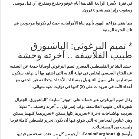
في فترة الأسرة الرابعة القديمة أيام خوفو وخفرع ومنقرع، أي قبل موسى
ويعقوب وإبراهيم بنحو 6 قرون
.
مما ينفي مزاعم اليهود بأنهم بناة الأهرامات، حيث لم يكونوا موجودين في
تلك الفترة الزمنية
.
* تميم البرغوثي: الباشبوزق
طبيب الفلاسفة .. آخرته وحشة
حشد الشاعر الفلسطيني المصري تميم البرغوثي أوصافا جمعة عن السفيه
عبدالفتاح السيسي ليخلص في نهاية ألقابه التي اشتهر بها أن نهايته ستكون
سيئة ليس على سبيل التنبؤ بل بمساقات الأحداث وتحالفه غير الخفي مع
أعداء
الأمة في تغريدات على
(X)
كتبها في توقيت شبه متوالي
.
وقال تميم البرغوثي عبر حسابه على “تويتر” سابقا: “الباشبوزق، الجنرال
شجرة الدر، طبيب الفلاسفة، بواب إسرائيل ….آخرته وحشة… ” مذيلا
تغرديته
بهاشتاجات #غزة #تحريرها_كلها_ممكن #تحريرهما_كليهما_ممكن
وهي عناوين
لمحاضراته التي يتوقع فيها أن يكون تحرير فلسطين كاملة قريبا
وليست من
المستحيلات
.
وأوضح
@TamimBarghouti
،
“
أرجو من كل من عنده نسخة من فيديو