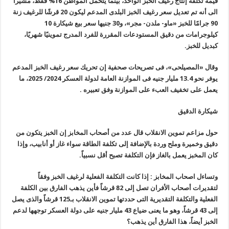
قيمة تكلفة إنتاج رغيف الخبز الواحد، بينما يتحمل المواطن 16% فقط، مشيرا
الى أنه تم تعديل سعر رغيف الخبز البلدى المدعم ليكون 20 قرشًا للرغيف زنة
90 جرامًا للخبز «ماو- ملدن- مجر»، و30 جنيها سعر بيع شيكارة 10
كيلوجرامات من دقيق المستودعات المقررة للفرد المدرج تموينيًا شهريًا،
كبديل للخبز.
وقال «المصيلحى»، فى تصريحات صحفية إن تحريك سعر رغيف الخبز المدعم
يوفر نحو 13.4 مليار جنيه فى الموازنة العامة لدولة العسكر 2024/ 2025، ما
يعمل على تخفيف العبء على الموازنة وفق تعبيره .
شيكارة الدقيق
حول مزاعم تموين الانقلاب قال عدد من أصحاب المخابز إن الخبز يتكون من
دقيق وخميرة وملح وردة بالإضافة إلى تكلفة الطاقة سواء غاز أو أنابيب، وإذا
كان المخبز يعمل بالغاز فإن التكلفة تصبح أقل نسبياً.
وتساءل اصحاب المخابز : إذا كانت التكلفة الفعلية لرغيف الخبز وفقاً
لتقديرات أصحاب الأفران تصل إلى 82 قرشاً فأين يذهب الفارق بين الكلفة
الفعلية والتكلفة التقديرية التى حددتها تموين الانقلاب بـ125 قرشاً والذى يصل
إلى 43 قرشاً، وهو ما يعنى ضياع 43 مليار جنيه على دولة العسكر توجهها لدعم
الخبز أيضاً، هذا الفارق أين يذهب؟