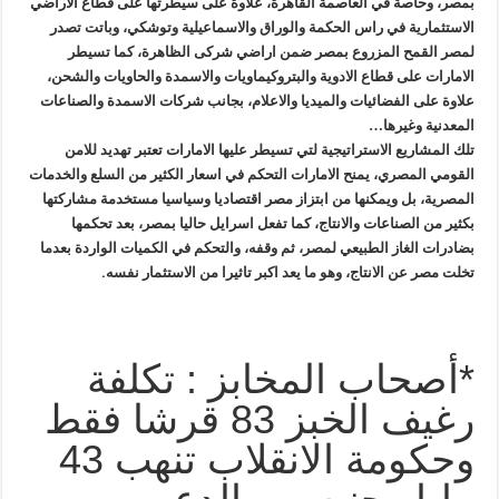
بمصر، وحاصة في العاصمة
القاهرة، علاوة على سيطرتها على قطاع الاراضي
الاستثمارية في راس الحكمة
والوراق والاسماعيلية وتوشكي، وباتت تصدر
لمصر القمح المزروع بمصر ضمن
اراضي شركى الظاهرة، كما تسيطر
الامارات على قطاع الادوية والبتروكيماويات
والاسمدة والحاويات والشحن،
علاوة على الفضائيات والميديا والاعلام، بجانب
شركات الاسمدة والصناعات
المعدنية وغيرها
…
تلك
المشاريع الاستراتيجية لتي تسيطر عليها الامارات تعتبر تهديد للامن
القومي
المصري، يمنح الامارات التحكم في اسعار الكثير من السلع والخدمات
المصرية،
بل ويمكنها من ابتزاز مصر اقتصاديا وسياسيا مستخدمة مشاركتها
بكثير من
الصناعات والانتاج، كما تفعل اسرايل حاليا بمصر، بعد تحكمها
بضادرات الغاز
الطبيعي لمصر، ثم وقفه، والتحكم في الكميات الواردة بعدما
تخلت مصر عن
الانتاج، وهو ما يعد اكبر تاثيرا من الاستثمار نفسه
.
*أصحاب المخابز : تكلفة
رغيف الخبز 83 قرشا فقط
وحكومة الانقلاب تنهب 43