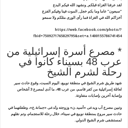
لقد عرفنا الغزاة قبلكم, ونشهد الله فيكم البدع
“
سبعون” عاما وما بكم خجل, الموت فينا وفيكم الفزع
أخزاكم الله في الغزاة فما رأى الورى مثلكم ولا سمعو
https://web.facebook.com/photo/?
fbid=7509271765829795&set=a.1400155786741454
* مصرع أسرة إسرائيلية من
عرب 48 بسيناء كانوا في
رحلة لشرم الشيخ
شهد طريق شرم الشيخ في منطقة نويبع، اليوم
السبت، وقوع حادث سير
لعائلة إسرائيلية من كفر قاسم، من عرب 48، ما أدى
لمصرع 3 أشخاص
وإصابة آخرين بإصابات متفاوتة
.
وتبين
مصرع أب ويدعى «أسيد.ن» وزوجته وتُدعى «جمانة.ع»، وطفلتهما في
حادث سير
مروع بمنطقة نويبع في سيناء، خلال رحلة للاستجمام، وتم نقلهم
لمستشفى شرم
الشيخ الدولي
.