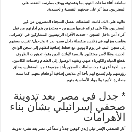
ساطعة
أثناء ساعات النوم، بما يعتقدونه بهدف ممارسة الضغط على
المضربين، مما أثر
على صحتهم النفسية والجسدية
.
علاوة على ذلك، قامت السلطات بفصل السجناء المضربين عن غير
المضربين،
بناءً على قوائم قدمها مسيرين – محتجزين يتم ادارتهم من قبل
أفراد أمن داخل
السجن – حددت الأفراد الرئيسيين المشاركين في الإضراب،
وقامت بعزلهم في
زنازين منفصلة داخل سجن بدر 1، وترحيل/ تغريب بعضهم
إلى سجن المنيا في يوم 8
يونيو، مع خطط إضافية لنقلهم إلى سجن الوادي
الجديد، وفقًا لأسر معتقلين
.
بالنسبة لأولئك الذين بقوا، تدهورت الظروف
بقطع المياه والكهرباء عنهم،
وتقييد الوصول إلى الطعام وخدمات الكانتين.
من ناحية أخري قامت سلطات السجن
بأخذ مجموعة من المعتقلين، وحلق
رؤوسهم ولم يُسمح لهم بأخذ أي ملابس
إضافية أو طعام معهم، كما تمت
مصادرة الأدوية والمواد الأساسية منهم
.
* جدل في مصر بعد تدوينة
صحفي إسرائيلي بشأن بناء
الأهرامات
أثار الصحفي الإسرائيلي إيدي كوهين جدلاً واسعاً في مصر بعد نشره تدوينة