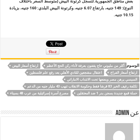
بعض مناطق الجمهورية
.
لتسجل كرتونة البيض (متوسط السعر باختلاف
النوع): 149 جنيه، بارتفاع 6.07 جنيه، وكرتونة البيض البلدي: 160 جنيه، بزيادة
10.15 جنيه
.
الوسوم
أكثر من مليوني حاج يقفون بعرفة لأداء ركن الحج الأعظم
ارتفاع أسعار البيض
ارتفاع أسعار الفراخ
اعتقال مشجعين للنادي الأهلي بعد رفع علم فلسطين
السيسي يرهن مصر ويضعها تحت الانتداب الاماراتي
تكلفة رغيف الخبز 83 قرشا فقط وحكومة الانقلاب تنهب 43 مليار جنيه من الدعم
حملة قمع جديدة بسجن بدر 1 ضد المعتقلين
مصرع أسرة إسرائيلية من عرب 48 بسيناء
عن Admin