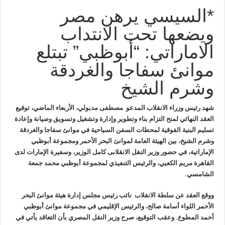
*السيسي يرهن مصر
ويضعها تحت الانتداب
الاماراتي: “أبوظبي” تبتلع
موانئ سفاجا والغردقة
وشرم الشيخ
شهد رئيس
وزراء الانقلاب المدعو مصطفى مدبولي، الأربعاء الماضي، توقيع
العقد
النهائي لمنح التزام بناء وتطوير وإدارة وتشغيل وتسويق وصيانة وإعادة
تسليم
البنية الفوقية لمحطات السفن السياحية في موانئ سفاجا والغردقة
وشرم
الشيخ، بين الهيئة العامة لموانئ البحر الأحمر ومجموعة أبوظبي
الإماراتية،
في حضور وزير النقل الانقلابى كامل الوزير، وسفيرة الإمارات لدى
القاهرة
مريم الكعبي، والرئيس التنفيذي لمجموعة أبوظبي محمد جمعة
الشامسي
.
ووقع العقد
عن سلطة الانقلاب نائب رئيس مجلس إدارة هيئة موانئ البحر
الأحمر اللواء
أسامة صالح، والرئيس الإقليمي في مجموعة موانئ أبوظبي
أحمد المطوع. وعقب
التوقيع، صرح وزير النقل المصري بأن التعاقد يأتي في