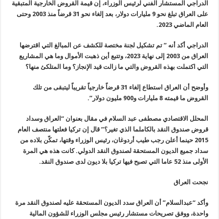
الدراجي المستشار الفني لرئيس الوزراء، إن قيمة القروض الخارجية المتبقية
على العراق تبلغ نحو 9 مليارات دولار، بعد إلغاء نحو 31 قرضاً منذ 2003 وحتى
العام الماضي 2023.
الدراجي أكد أنه ” تم تشكيل لجنة مختصة للكشف عن المبالغ التي اقترضها
العراق من 2003 إلى نهاية 2023، وتتبع أين ذهبت الأموال وما هي المشاريع
التي اكتملت بهذه القروض والتي ما زالت قيد الإنجاز؟ وما المتلكئ منها؟
وأوضح أن العراق استطاع إلغاء 31 قرضاً خارجياً تقريباً ليتبقى من تلك
القروض ما قيمته 8 مليارات و900 مليون دولار
”.
المحلل الاقتصادي مصطفى عبد السلام في مقال بعنوان “العراق وسداد
قروض صندوق النقد بالكاملما الذي تغير؟” قال إن تركيا فعلتها منتصف العام
2015 حينما أعلن رجب طيب أردوغان، رئيس الوزراء وقتها، تمكّن بلاده من
سداد جميع الديون المستحقة لصندوق النقد الدولي. كانت هذه هي المرة
الأولى منذ 52 عاما التي تصبح فيها تركيا بلا ديون لدى صندوق النقد.
نجحت العراق
وأكد “عبدالسلام” أن العراق سدد الديون المستحقة عليه لصندوق النقد مرة
واحدة، ووفق تصريحات مستشار رئيس مجلس الوزراء للشؤون المالية