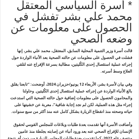
* أسرة السياسي المعتقل
محمد علي بشر تفشل في
الحصول على معلومات عن
وضعه الصحي
قالت أسرة وزير التنمية المحلية السابق، المعتقل، محمد علي بشر،
إنها
فشلت في الحصول على معلومات عن حالته الصحية بعد الأنباء الواردة حول
إجرائه عملية استئصال إحدى الكُليتين، مطالبة بسرعة الإفراج عنه لتلقي
العلاج وسط أسرته
.
وفي بيان لأسرة بشر، الأربعاء 12 يونيو/حزيران 2024، أوضحت: “تابعنا
بقلق
بالغ الأنباء الواردة عن إجرائه عملية استئصال إحدى الكُليتين
.
وحاولنا
والمحامون الحصول على معلومات إضافية حول حالته الصحية التي
استدعت
إجراء مثل هذه العملية، لكن لم نجد إجابة شافية”، معربة عن خشيتها
على
حياته وصحته منذ انقطاع الزيارة بشكل كامل عنه منذ أكثر من سبع سنوات
.
وأضافت الأسرة أنها تقدمت بعدة طلبات وبلاغات للمجلس القومي لحقوق
الإنسان للإفراج الصحي عنه بعد ورود أنباء عن إصابته بجلطة منذ عامين
منتصف
عام 2022، كما تقدمت بعدة طلبات للمجلس للزيارة من دون أي نتيجة