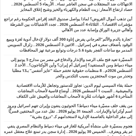
الانتهاكات ضد المعتقلات في سجن العاشر نساء.. الأربعاء 5 أغسطس 2026..
حصاد ارتفاع الأسعار: زيت الطعام والكهرباء والخبز وشبح إغلاق المخابز
أين تذهب أموال القروض؟ لماذا يواصل صندوق النقد إقراض الحكومة رغم تراجع
مؤشرات الاقتصاد؟.. الثلاثاء 4 أغسطس 2026.. تجدد الاشتباكات بين الشرطة
وأهالي جزيرة الوراق وإصابة عدد من الأهالي
“تجارة بالدم والألم”العرجاني يفرض إتاوة 300 ألف دولار لإدخال أدوية لغزة ويبيع
الوقود بأضعاف سعره في إسرائيل.. الاثنين 3 أغسطس 2026.. زلزال السويس
المدمر مع ساعات الفجر بقوة 5.6 درجات وتوابع مرعبة تهز المحافظات
المسيّرة تعيد فتح ملف الرصد والإنذار والدفاع في مصر من مدارج 5 يونيو إلى
ميناء دمياط ومن المستفيد؟ إسرائيل أم إيران؟ وأين الأوكتاجون؟.. الأحد 2
أغسطس 2026م.. 8 منظمات حقوقية تختتم حملة “عايز أتنفس” بـ13 مطلبا
وتحذر من موت المحتجزين بسبب التكدس والحر
حملة بقاء السيسي ليوم الدين: تجاوز للدستور وتجاهل للأزمات الاقتصادية
والمعيشية.. السبت 1 أغسطس 2026.. أوضاع قاسية لأصحاب المعاشات
المتأخرة 6 أشهر شهادات مُحْزِنة لأصحاب المعاشات والعيش على الكفاف
من يقف خلف مسيّرة ميناء دمياط؟ الحوثيون ينفون وإيران تتهم اسرائيل وبروز
اسم أوكرانيا والإمارات.. الجمعة 31 يوليو 2026.. نقل عدد من المختفين قسريًّا
إلى مقر الداخلية بالعاصمة الإدارية لاستخدامهم كـ “دروع بشرية”
هجوم بمسيّرة على منشأة أمريكية للغاز في ميناء دمياط والنظام المصري ينفي
ثم يقر ويعترف.. الخميس 30 يوليو 2026.. إدارة سجن بدر تمنع علاج معتقل عمره