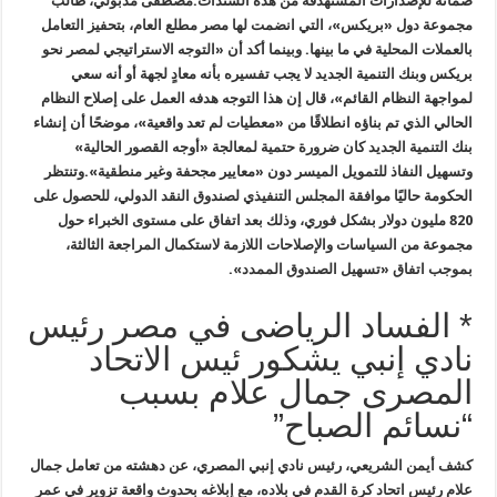
ضمانة للإصدارات المستهدفة من هذه السندات
.
مصطفى مدبولي، طالب
مجموعة دول «بريكس»، التي انضمت لها مصر مطلع العام، بتحفيز التعامل
بالعملات المحلية في ما بينها. وبينما أكد أن «التوجه الاستراتيجي لمصر نحو
بريكس وبنك التنمية الجديد لا يجب تفسيره بأنه معادٍ لجهة أو أنه سعي
لمواجهة النظام القائم»، قال إن هذا التوجه هدفه العمل على إصلاح النظام
الحالي الذي تم بناؤه انطلاقًا من «معطيات لم تعد واقعية»، موضحًا أن إنشاء
بنك التنمية الجديد كان ضرورة حتمية لمعالجة «أوجه القصور الحالية»
وتسهيل النفاذ للتمويل الميسر دون «معايير مجحفة وغير منطقية
».
وتنتظر
الحكومة حاليًا موافقة المجلس التنفيذي لصندوق النقد الدولي، للحصول على
820 مليون دولار بشكل فوري، وذلك بعد اتفاق على مستوى الخبراء حول
مجموعة من السياسات والإصلاحات اللازمة لاستكمال المراجعة الثالثة،
بموجب اتفاق «تسهيل الصندوق الممدد
».
* الفساد الرياضى في مصر رئيس
نادي إنبي يشكور ئيس الاتحاد
المصرى جمال علام بسبب
“نسائم الصباح”
كشف أيمن الشريعي، رئيس نادي إنبي المصري، عن دهشته من تعامل جمال
علام رئيس اتحاد كرة القدم في بلاده، مع إبلاغه بحدوث واقعة تزوير في عمر