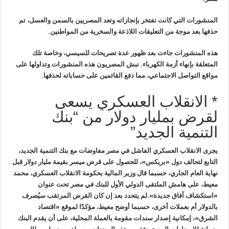
المنشورات التي كانت تفتخر بإنجازاته وتعد المصريين بالسمن والعسل، تم
حذفها بعد موجة من التعليقات اللاذعة والسخرية من المواطنين
.
هذه المنشورات جاءت بعد ظهور عدة
تصريحات للسيسي، وخاصة تلك
المتعلقة بإنهاء أزمة الكهرباء. نبش المصريون
هذه المنشورات وتداولها على
مواقع التواصل الاجتماعي، مما دفع القائمين على
حساباته لحذفها
.
* الانقلاب العسكري يسعى
لقرض بمليار دولار من “بنك
التنمية الجديد”
يجرى الانقلاب العسكري الفاشل في مصر مفاوضات مع بنك التنمية الجديد،
التابع لتحالف دول «بريكس»، للحصول على قرض ميسر بقيمة مليار دولار قبل
نهاية العام الجاري، حسبما قال وزير المالية بحكومة الانقلاب العسكري، محمد
معيط، على هامش الملتقى الدولي الأول للبنك في مصر تحت عنوان
«استكشاف آفاق جديدة
».
لم يتحدد بعد إن كان القرض المرتقب سيُصرف
بالدولار أم بعملات أخرى، حسبما أوضح معيط، مؤكدًا لموقع «اقتصاد
الشرق»، إمكانية إصدار سندات مقومة بالعملة المحلية، على أن يقدم البنك