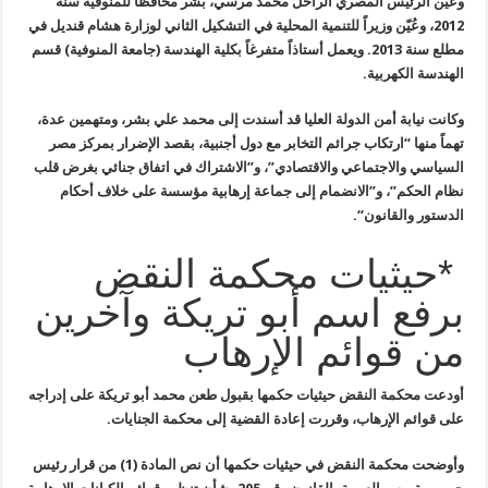
وعيّن الرئيس المصري الراحل محمد مرسي، بشر محافظاً للمنوفية سنة
2012،
وعُيّن وزيراً للتنمية المحلية في التشكيل الثاني لوزارة هشام قنديل في
مطلع سنة 2013. ويعمل أستاذاً متفرغاً بكلية الهندسة (جامعة المنوفية) قسم
الهندسة الكهربية
.
وكانت نيابة أمن الدولة العليا قد أسندت إلى محمد علي بشر، ومتهمين عدة،
تهماً منها “ارتكاب جرائم التخابر مع دول أجنبية، بقصد الإضرار بمركز مصر
السياسي والاجتماعي والاقتصادي”، و”الاشتراك في اتفاق جنائي بغرض قلب
نظام
الحكم”، و”الانضمام إلى جماعة إرهابية مؤسسة على خلاف أحكام
الدستور
والقانون
“.
*حيثيات محكمة النقض
برفع اسم أبو تريكة وآخرين
من قوائم الإرهاب
أودعت محكمة النقض حيثيات حكمها بقبول طعن محمد أبو تريكة على إدراجه
على قوائم الإرهاب، وقررت إعادة القضية إلى محكمة الجنايات
.
وأوضحت محكمة النقض في حيثيات حكمها أن نص المادة (1) من قرار رئيس