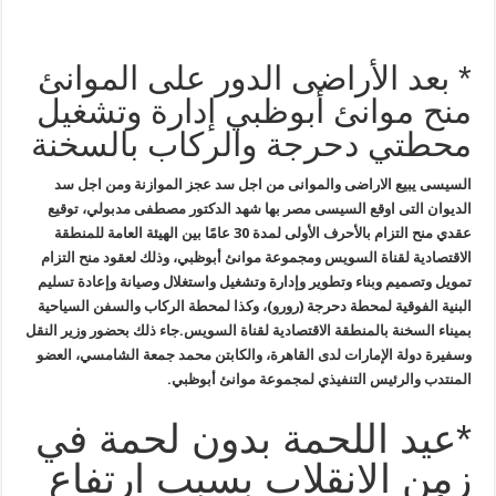
* بعد الأراضى الدور على الموانئ
منح موانئ أبوظبي إدارة وتشغيل
محطتي دحرجة والركاب بالسخنة
السيسى يبيع الاراضى والموانى من اجل سد عجز الموازنة ومن اجل سد
الديوان التى اوقع السيسى مصر بها
شهد الدكتور مصطفى مدبولي، توقيع
عقدي منح التزام بالأحرف الأولى لمدة 30 عامًا بين الهيئة العامة للمنطقة
الاقتصادية لقناة السويس ومجموعة موانئ أبوظبي، وذلك لعقود منح التزام
تمويل وتصميم وبناء وتطوير وإدارة وتشغيل واستغلال وصيانة وإعادة تسليم
البنية الفوقية لمحطة دحرجة (رورو)، وكذا لمحطة الركاب والسفن السياحية
بميناء السخنة بالمنطقة الاقتصادية لقناة السويس
.
جاء ذلك بحضور وزير النقل
وسفيرة دولة الإمارات لدى القاهرة، والكابتن محمد جمعة الشامسي، العضو
المنتدب والرئيس التنفيذي لمجموعة موانئ أبوظبي
.
*عيد اللحمة بدون لحمة في
زمن الانقلاب بسبب ارتفاع