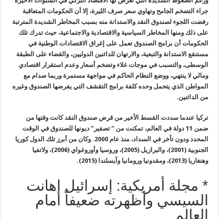
ورغم الضغوط الشديدة التي تعرض لها الاقتصاد التركي في السنوات الأخيرة
جراء التضخم الجامح وتهاوي سعر صرف الليرة، إلا أن الحكومات المتعاقبة
رفضت اللجوء لصندوق النقد والاستدانة منه بسبب المخاطر الشديدة المترتبة
على ذلك ومنها المخاطر السياسية والاقتصادية والاجتماعية، حيث تدرك تلك
الحكومات أن برامج الصندوق تعمل على إغراق الاقتصادات الوطنية في
مستنقع الاستدانة والتبعية، والارتهان للدائنين الدوليين، والقضاء على الطبقة
الوسطى، والتسبب في موجات غلاء وتضخم أسعار وعدم استقرار اقتصادي
ومالي لا ينتهي، ووضع النظام الحاكم في مواجهة مستمرة وربما صدام مع
المواطن الذي يتحمل وحده كلفة برامج التقشف التي يفرضها الصندوق وغيره
من الدائنين.
تركيا عندما سددت القسط الأخير من قرض صندوق النقد كانت وقتها من
ضمن 11 دولة في العالم، تمكنت من ” تصفير” ديونها للصندوق في الوقت
المحدد ودون تأخر في السداد، منذ عام 2000. وكان من أبرز تلك الدول كوريا
الجنوبية (2001)، والبرازيل (2005)، وروسيا وأوروغواي (2006)، ولاتفيا
وهنغاريا (2013)، ومقدونيا ورومانيا وآيسلندا (2015).
* مجلة أمريكية: إسرائيل اهانت
السيسي وأظهرته ضعيفاً أمام
العالم