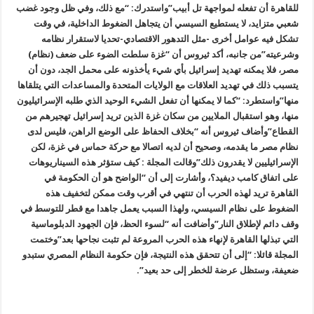
للقاهرة أن تفعله لمواجهة تل أبيب
”
واستدرك: “مع ذلك، وفي ظل وجود غضب
شعبي متزايد، لا يستطيع السيسي أن يتجاهل الضغوط الداخلية، في وقت
تشكل فيه عوامل أخرى -مثل التدهور الاقتصادي-تحديا لاستقرار نظامه
وشرعيته
”
من جانبه، أكد ثيروس أن “غزة سلطت الضوء على ضعف (نظام)
مصر، فلا يمكنه تهديد إسرائيل بأي شيء يأخذونه على محمل الجد، دون أن
يتسبب ذلك في تهديد العلاقات مع الولايات المتحدة والمساعدات التي يتلقاها
منها
”
واستطرد: “كما لا يمكنها أن تفعل الشيء الوحيد الذي طلبه الإسرائيليون
منها، وهو استقبال الملايين من سكان غزة الذين تريد إسرائيل تهجيرهم من
القطاع
”
وأضاف ثيروس أنه “بخلاف الحفاظ على الوضع الراهن، فليس لدى
نظام مصر ما يقدمه، وصحيح أن لديه اتصالا مع حركة حماس في غزة، لكن
الإسرائيليين لا يقدرون ذلك
”
وقالت المجلة : كيف ستؤثر هذه السيناريوهات
على اتفاق كامب ديفيد؟، وأشارت إلى أن “الواضح هو أن الحكومة في
القاهرة تريد لهذه الحرب أن تنتهي في أقرب وقت ممكن لتخفيف هذه
الضغوط على نظام السيسي، ولهذا السبب يعمل جاهدا مع قطر للتوسط في
وقف دائم لإطلاق النار
”
وأضافت أنه “لسوء الحظ، فإن الجهود الدبلوماسية
التي تبذلها القاهرة لإنهاء هذه الحرب المروعة لم تثبت نجاحها بعد
”
وختمت
المجلة قائلا: “إلى أن تتحقق هذه النتيجة، فإن حكومة النظام المصري ستبدو
ضعيفة، وستظل عرضة للخطر إلى حد بعيد
”.