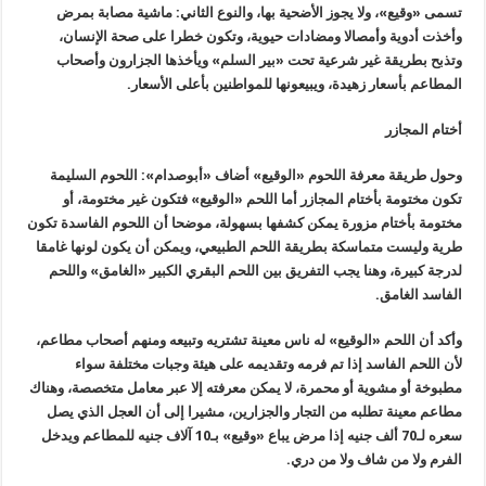
تسمى «وقيع»، ولا يجوز الأضحية بها، والنوع الثاني: ماشية مصابة بمرض
وأخذت أدوية وأمصالا ومضادات حيوية، وتكون خطرا على صحة الإنسان،
وتذبح بطريقة غير شرعية تحت «بير السلم» ويأخذها الجزارون وأصحاب
المطاعم بأسعار زهيدة، ويبيعونها للمواطنين بأعلى الأسعار.
أختام المجازر
وحول طريقة معرفة اللحوم «الوقيع» أضاف «أبوصدام»: اللحوم السليمة
تكون مختومة بأختام المجازر أما اللحم «الوقيع» فتكون غير مختومة، أو
مختومة بأختام مزورة يمكن كشفها بسهولة، موضحا أن اللحوم الفاسدة تكون
طرية وليست متماسكة بطريقة اللحم الطبيعي، ويمكن أن يكون لونها غامقا
لدرجة كبيرة، وهنا يجب التفريق بين اللحم البقري الكبير «الغامق» واللحم
الفاسد الغامق.
وأكد أن اللحم «الوقيع» له ناس معينة تشتريه وتبيعه ومنهم أصحاب مطاعم،
لأن اللحم الفاسد إذا تم فرمه وتقديمه على هيئة وجبات مختلفة سواء
مطبوخة أو مشوية أو محمرة، لا يمكن معرفته إلا عبر معامل متخصصة، وهناك
مطاعم معينة تطلبه من التجار والجزارين، مشيرا إلى أن العجل الذي يصل
سعره لـ70 ألف جنيه إذا مرض يباع «وقيع» بـ10 آلاف جنيه للمطاعم ويدخل
الفرم ولا من شاف ولا من دري.