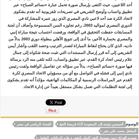
أحد اللاعبين، حيث اكتفى بإرسال صورة تحمل عبارة «نسائم الصباح» عبر
تطبيق واتساب
.
وأوضح الشريعي في تصريحات تلفزيونية أنه تقدم بشكوى
لاتحاد الكرة ضد أحد لاعبي نادي المصري الذي زور عمره للمشاركة في
الدوري المصري لمواليد 2003، رغم تجاوزه السن المسموحة
.
وأضاف أن لجنة
المسابقات حفظت التحقيق في الواقعة، ورفضت احتساب نتيجة مباراة إنبي
والمصري بخسارة الأخير، ما أدى إلى تتويج الأهلي ببطولة دوري 2003 بدلاً من
ناديه، الذي كان يحتاج لنقاط المباراة لتصدر الترتيب وحصد اللقب
.
وأشار أيمن
الشريعي إلى أنه قرر إرسال المستندات التي تثبت صحة شكواه إلى جمال
علام رئيس اتحاد كرة القدم، عبر تطبيق واتساب، لكنه تلقى منه الرد برسالة
فيها صورة «نسائم الصباح»، بدلاً من سؤاله عن تفاصيل الواقعة
.
ولفت رئيس
نادي إنبي إلى فشله في التواصل مع أي من مسؤولي الاتحاد المصري لكرة
القدم عبر المراسلات الرسمية أو المكالمات الهاتفية، مؤكداً أنه تقدم بشكوى
إلى لجنة التظلمات التي تعمل بشكل مستقل بعيداً عن إدارة الاتحاد
.
الوسوم
السيسي يتوجه إلى السعودية لأداء فريضة الحج
الفساد الرياضى في مصر
المعتقل محمد علي بشر
تسديد العراق ديون صندوق النقد كاملة يكشف ترهات الديكتاتور الفاشل