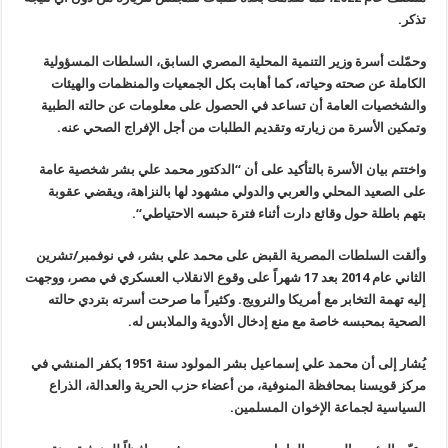
تذكر
.
وحمّلت أسرة وزير التنمية المحلية المصري السابق، السلطات المسؤولية
الكاملة عن صحته وحياته، كما أهابت بكل الجمعيات والمنظمات والهيئات
والشخصيات العامة أن تساعد في الحصول على معلومات عن حالته الطبية
وتمكين
الأسرة من زيارته وتقديم الطلبات من أجل الإفراج الصحي عنه
.
واختتم بيان الأسرة بالتأكيد على أن “الدكتور محمد علي بشر شخصية عامة
على الصعيد المحلي والعربي والدولي مشهود لها بالنزاهة، ويقضي عقوبة
بتهم
باطلة حول وقائع دارت أثناء فترة حبسه الاحتياطي
“.
وألقت السلطات المصرية القبض على محمد علي بشر، في نوفمبر/تشرين
الثاني
عام 2014 بعد 17 شهراً على وقوع الانقلاب العسكري في مصر، ووجهت
إليه تهمة
التخابر مع أمريكا والنرويج. وكثيراً ما صرحت أسرته بتردي حالته
الصحية
بمحبسه خاصة مع منع إدخال الأدوية والملابس له
.
يُشار إلى أن محمد علي إسماعيل بشر المولود سنة 1951 بكفر المنشي في
مركز قويسنا بمحافظة المنوفية، من أعضاء حزب الحرية والعدالة، الذراع
السياسية لجماعة الإخوان المسلمين
.