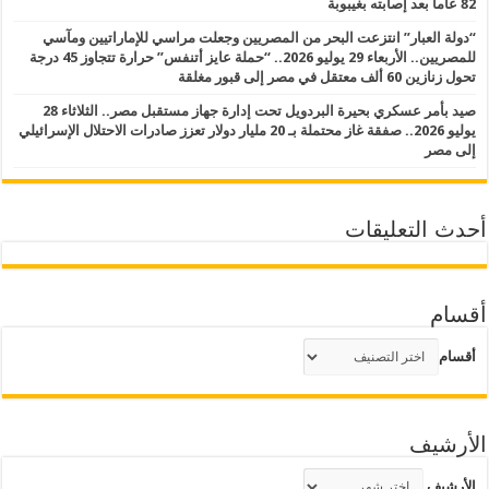
82 عاما بعد إصابته بغيبوبة
“دولة العبار” انتزعت البحر من المصريين وجعلت مراسي للإماراتيين ومآسي
للمصريين.. الأربعاء 29 يوليو 2026.. “حملة عايز أتنفس” حرارة تتجاوز 45 درجة
تحول زنازين 60 ألف معتقل في مصر إلى قبور مغلقة
صيد بأمر عسكري بحيرة البردويل تحت إدارة جهاز مستقبل مصر.. الثلاثاء 28
يوليو 2026.. صفقة غاز محتملة بـ 20 مليار دولار تعزز صادرات الاحتلال الإسرائيلي
إلى مصر
أحدث التعليقات
أقسام
أقسام
الأرشيف
الأرشيف