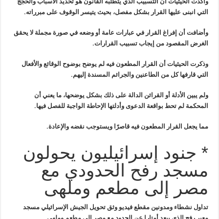
وأكدت الحيثيات أن التسبيب الذي يتطلبه القانون هو تحديد الأسباب والحجج
التي انبنى عليها القرار بشكل مفصل، بحيث يتيسر الوقوف على مبرراته
.
وأضافت أن إفراغ القرار في عبارات عامة أو وضعه في صورة مجملة لا يحقق
الغرض المقصود من إيجاب تسبيب القرارات
.
وذكرت الحيثيات أن القرار المطعون فيه لم يوضح بوضوح الوقائع والأفعال
التي قارفها كل من الطاعنين والجرائم المسندة إليهم
.
ولم يبين الأدلة أو القرائن الدالة على ذلك بشكل يوضحها، ما يعني أن
المحكمة لم تحط بواقعة الدعوى وأدلتها الإحاطة الواجبة للفصل فيها
.
مما يجعل القرار المطعون فيه قاصرًا ويستوجب نقضه والإعادة
.
* جنود إسرائيليون يحولون
مسجد رفح الحدودي مع
مصر إلى مطعم وملهى
تداول نشطاء ومدونين مقطع
فيديو وثق تحويل الجيش الإسرائيلي مسجد
معبر رفح الذي يبعد أمتارا عن
الحدود مع مصر إلى مطعم وملهى
.