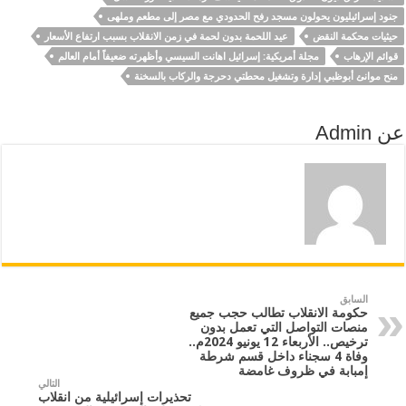
جنود إسرائيليون يحولون مسجد رفح الحدودي مع مصر إلى مطعم وملهى
حيثيات محكمة النقض
عيد اللحمة بدون لحمة في زمن الانقلاب بسبب ارتفاع الأسعار
قوائم الإرهاب
مجلة أمريكية: إسرائيل اهانت السيسي وأظهرته ضعيفاً أمام العالم
منح موانئ أبوظبي إدارة وتشغيل محطتي دحرجة والركاب بالسخنة
عن Admin
السابق
حكومة الانقلاب تطالب حجب جميع
منصات التواصل التي تعمل بدون
ترخيص.. الأربعاء 12 يونيو 2024م..
وفاة 4 سجناء داخل قسم شرطة
إمبابة في ظروف غامضة
التالي
تحذيرات إسرائيلية من انقلاب