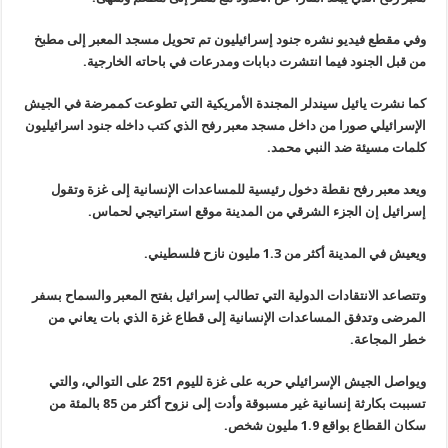
وفي مقطع فيديو نشره جنود إسرائيليون تم تحويل مسجد المعبر إلى مطبخ
من قبل الجنود فيما انتشرت دبابات ومدرعات في باحاته الخارجية
.
كما نشرت يائيل سيندلر المجندة
الأمريكية التي تطوعت كممرضة في الجيش
الإسرائيلي صورا من داخل مسجد معبر
رفح الذي كتب داخله جنود اسرائيليون
كلمات مسيئة ضد النبي محمد
.
ويعد معبر رفح نقطة دخول رئيسية للمساعدات الإنسانية إلى غزة وتقول
إسرائيل إن الجزء الشرقي من المدينة موقع استراتيجي لحماس
.
ويعيش في المدينة أكثر من 1.3 مليون نازح فلسطيني
.
وتتصاعد
الانتقادات الدولية التي تطالب إسرائيل بفتح المعبر والسماح بسفر
المرضى
وتدفق المساعدات الإنسانية إلى قطاع غزة الذي بات يعاني من
خطر المجاعة
.
ويواصل الجيش
الإسرائيلي حربه على غزة لليوم 251 على التوالي، والتي
تسببت بكارثة
إنسانية غير مسبوقة وأدت إلى نزوح أكثر من 85 بالمئة من
سكان القطاع بواقع
1.9
مليون شخص
.