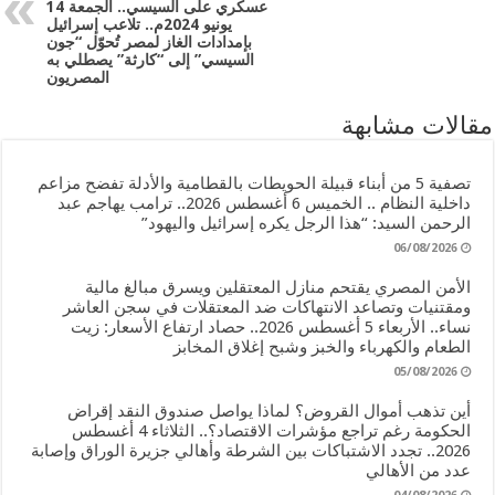
عسكري على السيسي.. الجمعة 14
يونيو 2024م.. تلاعب إسرائيل
بإمدادات الغاز لمصر تُحوّل “جون
السيسي” إلى “كارثة” يصطلي به
المصريون
مقالات مشابهة
تصفية 5 من أبناء قبيلة الحويطات بالقطامية والأدلة تفضح مزاعم
داخلية النظام .. الخميس 6 أغسطس 2026.. ترامب يهاجم عبد
الرحمن السيد: “هذا الرجل يكره إسرائيل واليهود”
06/08/2026
الأمن المصري يقتحم منازل المعتقلين ويسرق مبالغ مالية
ومقتنيات وتصاعد الانتهاكات ضد المعتقلات في سجن العاشر
نساء.. الأربعاء 5 أغسطس 2026.. حصاد ارتفاع الأسعار: زيت
الطعام والكهرباء والخبز وشبح إغلاق المخابز
05/08/2026
أين تذهب أموال القروض؟ لماذا يواصل صندوق النقد إقراض
الحكومة رغم تراجع مؤشرات الاقتصاد؟.. الثلاثاء 4 أغسطس
2026.. تجدد الاشتباكات بين الشرطة وأهالي جزيرة الوراق وإصابة
عدد من الأهالي