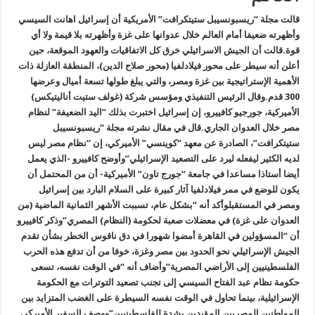
قالت مجلة “ريسبونسيبل ستيتكرافت” الأمريكية أن إسرائيل اهانت السيسي
وأظهرته ضعيفا أمام العالم خلال عدوانها على غزة وأظهرته بلا قيمة ولا أي
قوة
.
قالت أن الجيش الاسرائيلي خرق كل الاتفاقيات والعهود الموقعة، حين
أعلن أنه سيطر على محور فيلادلفيا (محور صلاح الدين)، المنطقة العازلة ذات
الأهمية الإستراتيجية بين غزة ومصر، والتي يبلغ طولها تسعة أميال وعرضها
300 قدم
.
وقال الرئيس التنفيذي ومؤسس شركة (غولف ستيت أناليتيكس)
الأميركية، جورجيو كافييرو، إن إسرائيل اختبرت بذلك “اليد الضعيفة” لنظام
مصر خلال العدوان الجاري
.
قال في مقال نشرته مجلة “ريسبونسيبل
ستيتكرافت”، الصادرة عن معهد “كوينسي” الأميركي، إن “نظام مصر ليس
لديه الكثير ليفعله ليرد على التصعيد الإسرائيلي
”
وأوضح كافييرو -الذي يعمل
أيضا أستاذا مساعدا في جامعة “جورج تاون” الأميركية- أن من المحتمل أن
يكون للوضع في ممر فيلادلفيا آثار كبيرة على السلام البارد بين إسرائيل
ومصر في المستقبل
وأكد أنه “بشكل عام، تسببت الأشهر الثمانية الماضية (من
العدوان على غزة) في معضلات صعبة لحكومة (النظام) المصري
”
وذكر كافييرو
أن “المسؤولين في القاهرة أمضوا شهورا في دق ناقوس الخطر بشأن تقدم
الجيش الإسرائيلي نحو الحدود بين مصر وغزة، خوفا من أن تدفع هذه الحرب
الفلسطينيين إلى الأراضي المصرية
”
وأضاف أنه “في الوقت نفسه، تسعى
حكومة نظام عبد الفتاح السيسي إلى تجنب تصعيد التوترات مع الحكومة
الإسرائيلية، بينما تحاول في الوقت نفسه السيطرة على الغضب المتزايد بين
المواطنين المصريين المؤيدين بشدة للفلسطينيين
”
ووصف السفير الأميركي