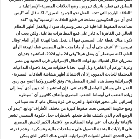
السابق في قطر، باتريك ثيروس، وضع العلاقات المصرية-الإسرائيلية بـ
“العلاقة الباردة التي تتجه بالفعل نحو الجمود العميق”، لكنه قال أنه “ليس
لدى أي من الحكومتين مصلحة في قطع العلاقات الرسمية
”
وتابع: “لقد
تصاعدت الضغوط الداخلية في مصر وستزداد سوءا، وبالفعل أظهر النظام
الحالي في القاهرة أنه قادر على قمع المظاهرات بفاعلية، ولكن يجب أن
تكون هناك نقطة على السيسي فيها أن يفعل شيئا لتهدئة الرأي العام
”
وقال
ثيروس: “لا أعرف متى أو أين أو ماذا يجب على السيسي فعله لتهدئة الرأي
العام، لكنه سيضطر أن يفعل شيئا
”
وفي 24 مايو 2024، استُشهد جنديان
مصريان خلال اشتباك مع قوات الاحتلال الإسرائيلي قرب الحدود بين مصر
وغزة
.
“
ورغم أن القاهرة وتل أبيب اتخذتا خطوات سريعة لاحتواء التداعيات
المحتملة للحادث الدموي، إلا أن الاشتباك أظهر هشاشة العلاقات المصرية-
الإسرائيلية وسط هذه الفترة المضطربة”، وفق كافييرو
.
وكما اتضح من ردود
الفعل على وسائل التواصل الاجتماعي، فإن استشهاد الجنديين أدى أيضا إلى
زيادة الغضب في أوساط الشعب المصري
.
وأضاف كافييرو أن “سيطرة
إسرائيل على محور فيلادلفيا، والحرب في غزة بشكل عام، كانت سببا في
وضع حكومة السيسي تحت ضغوط كبيرة من مختلف الأطراف
”
وتابع: “يبدو أن
الوضع العام الذي يكشف نقاط ضعفها باضطراد، جعل حكومة السيسي تشعر
بالإهانة
”
وأردف أنه “في نهاية المطاف، مع الاعتماد الكبير للجيش المصري
على الولايات المتحدة للحصول على مساعدات مالية وعسكرية، وعدم قدرته
على التحدي الفعلي للقوات الإسرائيلية، فليس هناك الكثير الذي يمكن