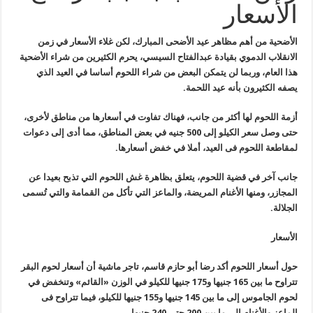
الأسعار
الأضحية من أهم مظاهر عيد الأضحى المبارك، لكن غلاء الأسعار في زمن
الانقلاب الدموي بقيادة عبدالفتاح السيسي، يحرم الكثيرين من شراء الأضحية
هذا العام، وربما لن يتمكن البعض من شراء اللحوم أساسا في العيد الذي
يصفه الكثيرون بأنه عيد اللحمة.
أزمة اللحوم لها أكثر من جانب، فهناك تفاوت في أسعارها من مناطق لأخرى،
حتى وصل سعر الكيلو إلى 500 جنيه في بعض المناطق، مما أدى إلى دعوات
لمقاطعة اللحوم فى العيد، أملا في خفض أسعارها.
جانب آخر في قضية اللحوم، يتعلق بظاهرة غش اللحوم التي تذبح بعيدا عن
المجازر، ومنها الأغنام المريضة، والماعز التي تأكل من القمامة والتي تُسمى
الجلالة.
الأسعار
حول أسعار اللحوم أكد رضا أبو حازم قاسم، تاجر ماشية أن أسعار لحوم البقر
تتراوح ما بين 165 جنيها و175 جنيها للكيلو في الوزن «القائم» وتنخفض في
لحوم الجاموس إلى ما بين 145 جنيها و155 جنيها للكيلو، فيما تتراوح فى
الماعز والأغنام إلى ما بين 200 حتى 240 جنيها .