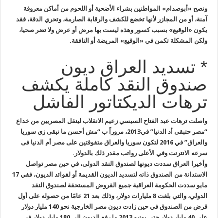
ونصح «أبوصدام» المواطنين بشراء الأضحية أو اللحوم من أماكن معروفة
آمنة، أو من المجازر لأنها تخضع للكشف والرقابة الصارمة، وتحري الدقة، فقد
يكون «الوقيع» بسبب كسور وهذه ليست بها مرض أو عرض ولا تضر صحيا،
ولكن المشكلة تكمن في «الوقيع» المريضة أو النافقة.
* تسديد العراق ديون
صندوق النقد كاملة يكشف
ترهات الديكتاتور الفاشل
واصلت ترهات عبد الفتاح السيسي زعيم الانقلاب لينقل المصريين من خداع
“مصر حتبقى أد الدنيا” في2013، مروراً ب “مش أحسن ما نبقى زي سوريا
والعراق” في 2016 لتكون سوريا والعراق متفوقتين على مصر أم الدنيا فى
سرعه الانترنت وفي الأعلى رواتب مقدر ذلك بالدولار.
وأخيرا العراق سددت ديونها لصندوق النقد الدولى، في حين مصر تواصل
الاستدانة من الصندوق ذاته لتسديد الديون القديمة أو لفوائد الديون، ففي 17
مايو سددت الحكومة العراقية جميع القروض المستحقة لصندوق النقد
الدولي، والتي بلغت 8 مليارات دولار، وذلك بعد 21 عامًا من حصوله على أول
قرض من الصندوق في حين زادت ديون مصر الخارجية نحو 140 مليار دولار
على 40 مليار دولار حتى يونيو 2013 ما رفع الديون إلى 180 مليار دولار في