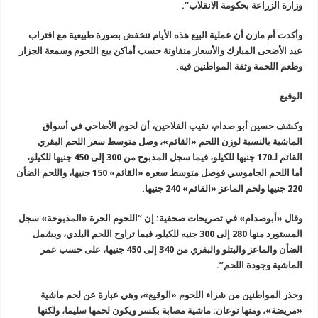
وزارة الزراعة بحكومة الانقلاب”.
وأكدت أم مازن أن عملية البيع هذه الأيام تنخفض بصورة طبيعية مع اقتراب
عيد الأضحى المبارك والأسعار متفاوتة حسب أماكن بيع اللحوم وسمعة الجزار
وطعم اللحمة وثقة المواطنين فيه.
الوقيع
وكشف حسين أبو صدام، نقيب الفلاحين، أن لحوم الأضاحي في أسواق
الماشية بالنسبة لوزن اللحم «القائم»، وصل متوسط سعر اللحم البقري
القائم لـ170 جنيها للكيلو، فيما سجل المذبوح من 300 إلى 450 جنيها للكيلو،
أما اللحم الجاموسي فوصل متوسط سعره «القائم» 150 جنيها، واللحم الضأن
220 جنيها ولحم الماعز «القائم» 240 جنيها.
وقال «أبوصدام» في تصريحات صحفية: إن “اللحوم الحرة «المذبوحة» سجل
المستورد منها 280 إلى 300 جنيه للكيلو، فيما تراوح اللحم البلدي، ويشمل
الضأن والماعز والبتلو والبقري من 340 إلى 450 جنيها، على حسب عمر
الماشية وجودة اللحم”.
وحذر المواطنين من شراء اللحوم «الوقيع»، وهي عبارة عن لحم ماشية
«مريضة»، ومنها نوعان: ماشية مصابة بكسر ويكون لحمها سليما، ولكنها