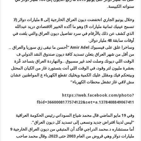
سنواته الكبيسة.
وخلال يونيو الجاري انخفضت ديون العراق الخارجية إلى 8 مليارات دولار (لا
تسمح عينيك ثمانية مليارات $) وهو ما أكده الخبير الاقتصادي دريد عبدالله
الذي كشف عن ذلك بالأرقام في سرد تفاصيل ديون العراق والتي بلغت في
أوقات سابقة 48 مليار دولار.
وساخرا علق على فيسبوك
Amir Adel
“أحسن ما نبقى زي سوريا والعراق ..
من أقل من شهر العراق بتعلن تسديد كافة ديون صندوق النقد الدولي ف
الوقت اللي ديونك وصلت لحد غير مسبوق ..والنهاردة العراق بتساعد عْزة
بعشرة مليون لتر وقود، في الوقت اللي أنت بتستورد غاز من الكيان المحتل
وبيتحكم فيك ومقلل عليك الكمية ويخليك تقطع الكهرباء ع المواطنين عشان
مش لاقي غاز تشغل محطات الكهرباء”
https://web.facebook.com/photo?
fbid=3660008177574122&set=a.1378408849067411
وفي 19 مايو الماضي قال محمد شياع السوداني رئيس الحكومة العراقية
“ليس لدينا اقتراض جديد ونسعى إلى تسديد كل ديون العراق”.
أما مستشاره د.محمد الدراجي فأكد أن المتبقي من ديون العراق الخارجية 9
مليارات دولار وهي قروض من العام 2003 حتى 2023، وقال محمد صاحب