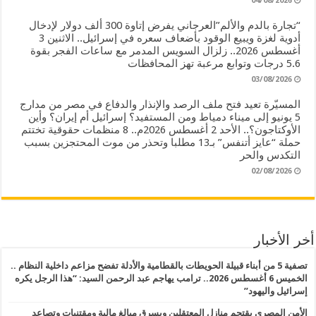
04/08/2026
“تجارة بالدم والألم”العرجاني يفرض إتاوة 300 ألف دولار لإدخال
أدوية لغزة ويبيع الوقود بأضعاف سعره في إسرائيل.. الاثنين 3
أغسطس 2026.. زلزال السويس المدمر مع ساعات الفجر بقوة
5.6 درجات وتوابع مرعبة تهز المحافظات
03/08/2026
المسيّرة تعيد فتح ملف الرصد والإنذار والدفاع في مصر من مدارج
5 يونيو إلى ميناء دمياط ومن المستفيد؟ إسرائيل أم إيران؟ وأين
الأوكتاجون؟.. الأحد 2 أغسطس 2026م.. 8 منظمات حقوقية تختتم
حملة “عايز أتنفس” بـ13 مطلبا وتحذر من موت المحتجزين بسبب
التكدس والحر
02/08/2026
أخر الأخبار
تصفية 5 من أبناء قبيلة الحويطات بالقطامية والأدلة تفضح مزاعم داخلية النظام ..
الخميس 6 أغسطس 2026.. ترامب يهاجم عبد الرحمن السيد: “هذا الرجل يكره
إسرائيل واليهود”
الأمن المصري يقتحم منازل المعتقلين ويسرق مبالغ مالية ومقتنيات وتصاعد