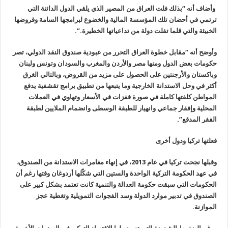
وأضاف أنه “بذلك فلت العراق من المصير الذي يلقي الدول الدائنة التي
ترتمي في أحضان تلك المؤسسة المالية والخضوع لبرامجها السامة وقروضها
الخبيثة والتي قلما تفلت دولة من تداعياتها الخطيرة.”.
وأوضح أنه “مقابل خطوة العراق التحرر من عبودية صندوق النقد الدولي، تصر
حكومات بعض الدول ومنها مصر والأردن والمغرب والسودان وتونس ولبنان
وباكستان والأرجنتين على الحصول على مزيد من القروض، وبالتالي الغرق
أكثر في وحل الاستدانة الخارجية وما يتبعها من تطبيق برامج تقشفية يدفع
المواطن كلفتها كاملة في صورة قفزات في الأسعار وتهاوي في العملات
المحلية وإفقار جماعي وانهيار للطبقة الوسطى وانضمام الملايين لطبقة
الفقر المدقع”.
فعلتها تركيا ودول أخرى
وقبلها نجحت تركيا في عام 2013، في إنهاء مغامرات الاستدانة من الصندوق،
في عهد الحكومة التركية الواحدة والستين التي شكّلها أردوغان وقتها رغم أن
الحكومات التي سبقت حكومة العدالة والتنمية كانت تعتمد بشكل كبير على
الصندوق في تدبير موارد الدولة وسد الفجوات التمويلية وتغطية عجز
الموازنة.