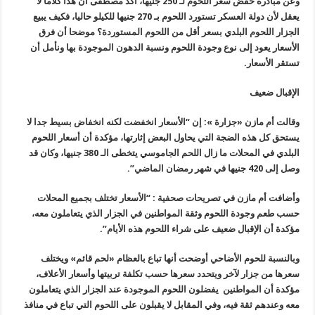
وعن مبادرة خفض سعر اللحوم لـ 250 جنيها، أكد مصطفى أن هذا كلاما لا
يعقل لأن دولة العسكر تستورد اللحوم بـ 270 جنيها للكيلو حاليا، فكيف يبيع
الجزار اللحوم البلدي بسعر أقل من اللحوم المستوردة؟ موضحا أن فرق
الأسعار يعود إلى نوع وجودة اللحوم ونسبة الدهون الموجودة بها ونأمل أن
تستقر الأسعار.
الإقبال ضعيف
وقالت أم مازن «جزارة »: إن “الأسعار انخفضت لكنه انخفاض بسيط جدا لا
يستحق كل هذه الضجة التي يحاول البعض إثارتها، مؤكدة أن أسعار اللحوم
البلدي في المحلات ما زال اللحم الجاموسي يتخطى الـ 380 جنيها، وكان قد
وصل إلى 420 جنيها في شهر رمضان الماضي”.
وأضافت أم مازن في تصريحات صحفية : “الأسعار تختلف بجميع المحلات
حسب طعم وجودة اللحوم وثقة المواطنين في الجزار الذي يتعاملون معه،
مؤكدة أن الإقبال ضعيف على شراء اللحوم هذه الأيام”.
وبالنسبة للحوم الأضاحي أوضحت أنها تباع بالعظام «لحم قائم» ويختلف
سعرها من جزار لآخر ويتحدد سعرها حسب تكلفة تربيتها وأسعار الأعلاف،
مؤكدة أن المواطنين يفضلون اللحوم الموجودة عند الجزار الذي يتعاملون
معه وعندهم ثقة فيه، وفي المقابل لا يقبلون على اللحوم التي تباع في منافذ