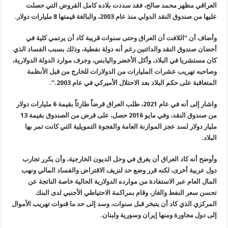
العراقي مظهر محمد صالح، فقد سددت بلاده كامل القروض التي حصلت
عليها من صندوق النقد الدولي منذ عام 2003، والبالغة قيمتها 8 مليارات دولار.
وأضاف أن “اللافت أن العراق وحتى سنوات قريبة كاد أن يرتمي كلية في
أحضان صندوق النقد والدائنين رغم أنه دولة نفطية، وذلك بسبب الفساد الذي
كان مستشريا في البلاد، وأكل الأخضر واليابس، وجرف موارد الدولة الدولارية،
وصاحبه تهريب عشرات المليارات من الدولارات للخارج من قبل الأنظمة
المتعاقبة على حكم البلاد بعد الاحتلال الأميركي في عام 2003.”.
واشار إلى أنه في عام 2021، طلب العراق قرضاً طارئاً بقيمة 6 مليارات دولار
من صندوق النقد، وفي مايو 2016 حصل، على قرض من الصندوق بقيمة 13
مليار دولار لسد عجز الموازنة العامة والفجوة التمويلية التي كانت تمر بها
البلاد.
وأوضح أنه كاد العراق أن يغرق في وحل الديون الخارجية، وأن يكرر تجارب
دول عربية أخرى، لكنه قرر وضع حد لنزيف الاقتراض والفساد المالي ونهب
المال العام عبر الاستفادة من موارده الدولارية الحالية خاصة الناتجة عن
تحسن سعر النفط والغاز، وقام بمراكمة الاحتياطي الأجنبي لدى البنك
المركزي الذي كاد أن يتبخر قبل سنوات، وسد إلى حد ما قنوات تهريب الأموال
إلى دول مجاورة ومنها إيران وسورية ولبنان.