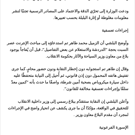
ودعت الوزارة إلى تحرّي الدقة والاعتماد على المصادر الرسمية تجنبًا لنشر
معلومات مغلوطة أو إثارة البلبلة بحسب تعبيرها.
إجراءات تعسفية
وأوضح البلشي أن الزميل محمد طاهر تم استدعاؤه إلى مباحث الإنترنت عصر
السبت بحجة “الدردشة والاستعلام عن بعض التفاصيل”، قبل أن يُفاجأ بوجود
بلاغ من معاون وزير السياحة والآثار بحكومة الانقلاب.
وقال إن طاهر تم استجوابه دون إخطار النقابة ودون حضور محامٍ، كما جرى
تفتيش هاتفه المحمول دون إذن قانوني، ثم أُحيل إلى النيابة متحفظًا عليه
داخل سيارة ميكروباص بصحبة أمين شرطة، واصفًا ما حدث بأنه “كمين معدّ
سلفًا وإجراءات تعسفية مخالفة للقانون”.
وأعلن البلشي إن النقابة ستتقدّم ببلاغ رسمي إلى وزير داخلية الانقلاب
للتحقيق في الواقعة، مؤكدًا أن ما جرى يكشف عن انحياز واضح في الإجراءات
لمجرد أن مقدم البلاغ معاون وزير .
الإسورة الفرعونية