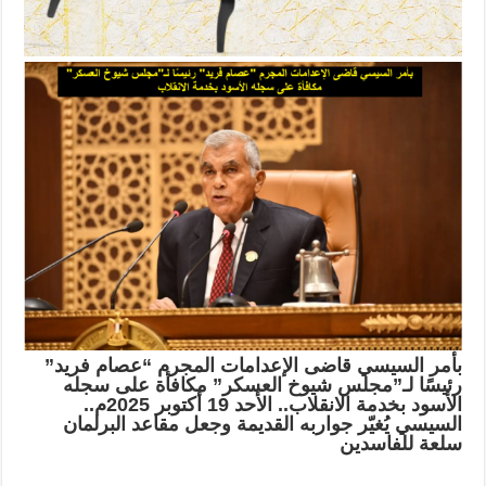
بأمر السيسي قاضى الإعدامات المجرم “عصام فريد”
رئيسًا لـ”مجلس شيوخ العسكر” مكافأة على سجله
الأسود بخدمة الانقلاب.
. الأحد 19 أكتوبر 2025م..
السيسي يُغيّر جواربه القديمة وجعل مقاعد البرلمان
سلعة للفاسدين