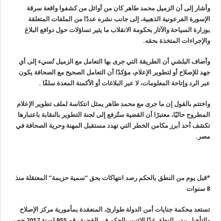
وأشار إلى أن الزميل محمد طاهر كان من أوائل من كشفوا واقعة سرقة
الإسورة الفرعونية الذهبية، إلى جانب نشره عددًا من الملفات المتعلقة
بوزارة السياحة والآثار بحكومة الانقلاب ما يثير تساؤلات حول دوافع البلاغ
والإجراءات المتخذة بحقه.
وأضاف البلشي أن الطريقة التي جرى بها التعامل مع الزميل تُسيء إلى أي
جهد للإصلاح أو لتطوير الإعلام، مؤكدًا أن التعامل الصحيح مع الصحافة يكون
عبر الرد وإتاحة المعلومات، لا عبر البلاغات أو الأكمنة المعدة سلفًا .
واختتم بالقول إن ما جرى مع محمد طاهر يمثل انتكاسة لملف تطوير الإعلام
المطروح حاليًا، معتبرًا أن القضية ستُرفع إلى لجنة التطوير بالنقابة باعتبارها
تكشف أحد أبرز مكامن الخطر التي تهدد مستقبل المهنة وحرية الصحافة في
مصر.
*قبل يوم من النطق بالحكم رصد انتهاكات بحق “سمية حزيمة” المعتقلة منذ
8 سنوات
تستعد محكمة جنايات أمن الدولة طوارئ، المنعقدة بمأمورية مركز الإصلاح
والتأهيل ببدر، للنطق غدًا الإثنين بالحكم في القضية رقم 955 لسنة 2017 حصر