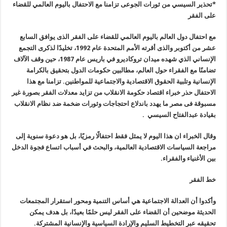
*تحذير السيسي من ثورات الجوعى تزامنا مع الاحتفال باليوم العالمي للقضاء
على الفقر
مع احتفال دول العالم باليوم العالمي للقضاء على الفقر الذى يوافق السابع
عشر من أكتوبر والذى أقرته الأمم المتحدة عام 1992، تخليدًا لذكرى التجمع
الإنساني الذي شهده ميدان تروكاديرو في باريس عام 1987، حين وقف الآلاف
تضامنًا مع الفقراء حول العالم، مطالبين حكومات الدول بتحقيق بالكرامة
الإنسانية وتلبية الحقوق الاقتصادية والاجتماعية للمواطنين. تزامنا مع هذا
الاحتفال حذر خبراء اقتصاد حكومة الانقلاب من تزايد معدلات الفقر بصورة غير
مسبوقة فى مصر ما يهدد باندلاع احتجاجات وثورات ضخمة ضد نظام الانقلاب
بقيادة عبدالفتاح السيسي .
وقال الخبراء ان هذا اليوم لا يمثل فقط احتفالًا رمزيًا، بل هو دعوة سنوية إلى
مراجعة السياسات الاقتصادية العالمية، والبحث في أسباب اتساع فجوة الدخل
بين الأغنياء والفقراء.
خط الفقر
وأكدوا أن العدالة الاجتماعية هي أساس التنمية ومحور استقرار المجتمعات
الحديثة موضحين أن القضاء على الفقر ليس حلمًا بعيدًا، بل هدف يمكن
تحقيقه عبر التخطيط السليم والإرادة السياسية والإنسانية المشتركة.