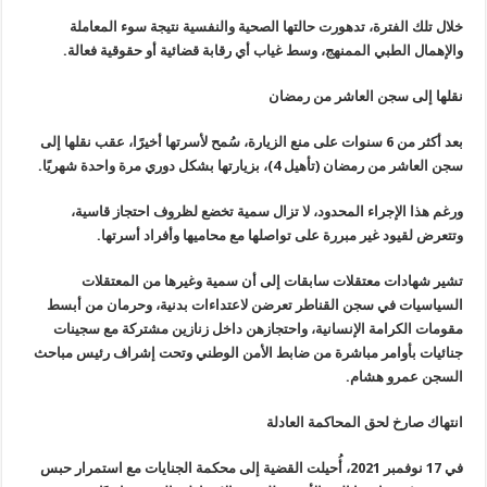
خلال تلك الفترة، تدهورت حالتها الصحية والنفسية نتيجة سوء المعاملة
والإهمال الطبي الممنهج، وسط غياب أي رقابة قضائية أو حقوقية فعالة.
نقلها إلى سجن العاشر من رمضان
بعد أكثر من 6 سنوات على منع الزيارة، سُمح لأسرتها أخيرًا، عقب نقلها إلى
سجن العاشر من رمضان (تأهيل 4)، بزيارتها بشكل دوري مرة واحدة شهريًا.
ورغم هذا الإجراء المحدود، لا تزال سمية تخضع لظروف احتجاز قاسية،
وتتعرض لقيود غير مبررة على تواصلها مع محاميها وأفراد أسرتها.
تشير شهادات معتقلات سابقات إلى أن سمية وغيرها من المعتقلات
السياسيات في سجن القناطر تعرضن لاعتداءات بدنية، وحرمان من أبسط
مقومات الكرامة الإنسانية، واحتجازهن داخل زنازين مشتركة مع سجينات
جنائيات بأوامر مباشرة من ضابط الأمن الوطني وتحت إشراف رئيس مباحث
السجن عمرو هشام.
انتهاك صارخ لحق المحاكمة العادلة
في 17 نوفمبر 2021، أُحيلت القضية إلى محكمة الجنايات مع استمرار حبس