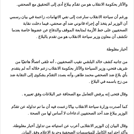
والآثار بحكومة الانقلاب هو من تقدّم ببلاغ أدى إلى التحقيق مع الصحفي.
ورغم أن سياحة الانقلاب سارعت إلى نفي الاتهامات، زاعمة في بيان رسمي
أن الوزير لم يتخذ أي إجراء قانوني ضد أي صحفي، فيما دخلت نقابة
الصحفيين على خط الأزمة لمتابعة الموقف والدفاع عن عضوها خاصة بعدما
تكشف أن معاون وزير سياحة الانقلاب هو من تقدم بالبلاغ .
أخبار مغلوطة
من جانبه كشف خالد البلشي نقيب الصحفيين ، أنه تلقى اتصالًا هاتفيًا من
شريف فتحي، وزير السياحة والآثار بحكومة الانقلاب زعم خلاله أنه لم يتقدم
بأي بلاغ ضد الصحفي محمد طاهر، وأنه بصدد التقدّم بشكوى إلى النقابة ضد
من زج باسمه في البلاغ .
وقال فتحى إنه يرفض التعامل مع الصحافة عبر البلاغات وفق تعبيره .
كما أصدرت وزارة سياحة الانقلاب بيانًا زعمت فيه أن ما تم تداوله عن تقدّم
الوزير ببلاغ ضد أحد الصحفيين ادعاءات لا أساس لها من الصحة .
وقال البيان إن الوزير الانقلابى أعرب عن استيائه من تداول أخبار مغلوطة،
وأكد احترامه الكامل للمؤسسات الصحفية وحرية الإعلام وفق البيان.