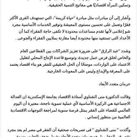
وتمكين المرأة اقتصاديًا هي مفاتيح التنمية الحقيقية.
وأشار إلى أن مبادرات مثل مبادرة “حياة كريمة”، التي تستهدف القرى الأكثر
فقرًا وتعمل على تحسين مستوى المعيشة وتوفير الخدمات الأساسية مجرد
شو إعلامى لأنها تقدم مساعدات محدودة لا تكفى حاجة الفقراء كما أن
الأعداد التى تستفيد منها محدودة أيضا مقارنة بملايين الفقراء والجوعى .
وشدد “عبد الرازق” على ضرورة تعزيز الشراكات بين القطاعين العام
والخاص لخلق فرص عمل جديدة، وتوسيع قاعدة الإنتاج المحلي لتقليل
الاعتماد على الواردات، موضحًا أن الحل الحقيقي للفقر هو بناء اقتصاد يعتمد
على المعرفة والإبداع وليس على المعونات الخارجية.
حرمان متعدد الأبعاد
وقالت الدكتورة منى الشناوي أستاذة الاقتصاد بجامعة الإسكندرية ان العدالة
الاجتماعية هي الركيزة الأساسية لأي عملية تنموية ناجحة، معتبرة أن اليوم
العالمي للقضاء على الفقر يمثل فرصة سنوية لمراجعة التوجهات الاقتصادية
العالمية من منظور إنساني .
وأكدت ” منى الشناوي ” فى تصريحات صحفية أن الفقر في مصر لم يعد مجرد
نقص في الدخل، بل هو حرمان متعدد الأبعاد يشمل ضعف التعليم، وسوء