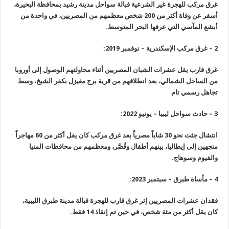
غرق مركب للهجرة غير الشرعية قبالة سواحل مدينة رشيد بمحافظة البحيرة،
أسفر عن وفاة أكثر من 200 شخص معظمهم من المصريين، في واحدة من
أبشع المآسي التي عرفها البحر المتوسط.
2 – غرق مركب الإسكندرية – نوفمبر 2019:
غرق قارب يقل عشرات الشبان المصريين أثناء محاولتهم الوصول إلى أوروبا
من الساحل الشمالي، بعد انطلاقهم من قرية برج مغيزل بكفر الشيخ، وسط
تجاهل رسمي تام
3 – حادث سواحل ليبيا – يونيو 2022:
انتشال جثث نحو 30 شاباً مصرياً بعد غرق مركب كان يقل أكثر من 60 مهاجراً
متجهين إلى إيطاليا، بينهم أطفال وقُصَّر، ومعظمهم من محافظات المنيا
والفيوم وسوهاج.
4 – مأساة طبرق – سبتمبر 2023:
فقدان عشرات المصريين إثر غرق قارب للهجرة قبالة مدينة طبرق الليبية،
كان يقل أكثر من مئة شخص، في حين تم إنقاذ 14 فقط.