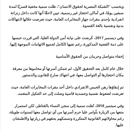
وبحسب “الشبكة المصرية لحقوق الانسان”، ظلت سمية مخفية قسريًا لمدة
سبعين يومًا، في أماكن احتجاز غير رسمية، تبين لاحقًا أنها كانت داخل زنزانة
انفرادية بإحدى مقرات جهاز المخابرات العامة، حيث تعرضت خلالها لانتهاكات
بدنية ونفسية بالغة القسوة.
وفي ديسمبر 2017، عُرضت على نيابة أمن الدولة العليا، التي قررت حبسها
على ذمة القضية المذكورة، رغم نفيها الكامل لجميع الاتهامات الموجهة إليها.
إخفاء متواصل وحرمان من الحقوق الأساسية
خلال عام كامل بعد التحقيق الأول، لم تتمكن أسرتها أو محاموها من معرفة
مكان احتجازها أو التواصل معها، في انتهاك صارخ للقانون والدستور.
تم إبقاؤها رهن الحبس الانفرادي داخل أحد مقرات المخابرات العامة، حيث
تعرضت لضغوط نفسية وجسدية قاسية وصلت إلى حد التنكيل المتعمد.
وفي سبتمبر 2018، نُقلت سمية إلى سجن النساء بالقناطر، لكن استمرار
منعها من الزيارة بأوامر عليا حرم أسرتها من أي تواصل معها لسنوات طويلة،
رغم محاولاتهم القانونية المتكررة وتمسكهم بحقهم في زيارتها والاطمئنان
عليها.