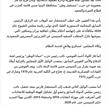
300، بعد تشكيل لجنة صورية لإدارة العملية الانتخابية. وكان فريد قد فاز
بعضويته عن حزب “مستقبل وطن” بمحافظة المنيا ضمن قائمة الحزب في
قطاع الجيزة والصعيد.
يأتي هذا التعيين على خطى المستشار عبد الوهاب عبد الرازق، الرئيس
السابق للمحكمة الدستورية العليا، الذي تولى رئاسة مجلس الشيوخ عام
2020 مكافأة له على إجهاضه أحكام بطلان اتفاقية تيران وصنافير، التي
بموجبها تنازل المنقلب السفيه السيسي عن الجزيرتين المصريتين للسعودية.
وكلاء المجلس: عسكري وقاضٍ لخدمة النظام
كما فاز اللواء أحمد العوضي، نائب رئيس حزب “حماة الوطن” ورئيس لجنة
الدفاع والأمن القومي السابق، بمنصب الوكيل الأول للمجلس بالتزكية أيضًا،
بعد تعيينه بقرار من السيسي ضمن قائمة المئة نائب. ويعد العوضي من
القيادات العسكرية القديمة، إذ تخرّج في الكلية الحربية عام 1970 وشارك في
حرب أكتوبر 1973.
أما منصب الوكيل الثاني فذهب إلى المستشار فارس سعد حنضل، نائب
رئيس مجلس الدولة السابق وعضو أول تشكيل للهيئة الوطنية للانتخابات،
التي أشرفت على مهزلة انتخابات 2018 واستفتاء 2019، اللذين مهدّا لتمديد
حكم السيسي حتى عام 2030.