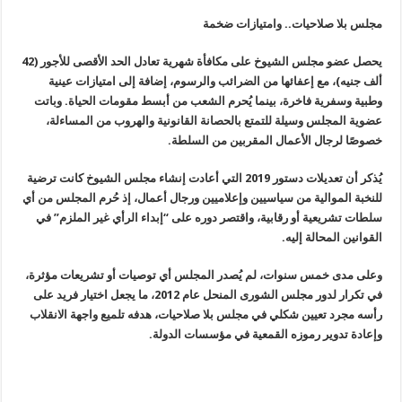
مجلس بلا صلاحيات.. وامتيازات ضخمة
يحصل عضو مجلس الشيوخ على مكافأة شهرية تعادل الحد الأقصى للأجور (42
ألف جنيه)، مع إعفائها من الضرائب والرسوم، إضافة إلى امتيازات عينية
وطبية وسفرية فاخرة، بينما يُحرم الشعب من أبسط مقومات الحياة. وباتت
عضوية المجلس وسيلة للتمتع بالحصانة القانونية والهروب من المساءلة،
خصوصًا لرجال الأعمال المقربين من السلطة.
يُذكر أن تعديلات دستور 2019 التي أعادت إنشاء مجلس الشيوخ كانت ترضية
للنخبة الموالية من سياسيين وإعلاميين ورجال أعمال، إذ حُرم المجلس من أي
سلطات تشريعية أو رقابية، واقتصر دوره على “إبداء الرأي غير الملزم” في
القوانين المحالة إليه.
وعلى مدى خمس سنوات، لم يُصدر المجلس أي توصيات أو تشريعات مؤثرة،
في تكرار لدور مجلس الشورى المنحل عام 2012، ما يجعل اختيار فريد على
رأسه مجرد تعيين شكلي في مجلس بلا صلاحيات، هدفه تلميع واجهة الانقلاب
وإعادة تدوير رموزه القمعية في مؤسسات الدولة.