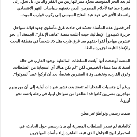
لم يعد البحر المتوسط مجرّد ممر للهاربين من الفقر واليأس، بل تحوّل إلى
مقبرة جماعية لأحلام المصريين الذين دفعتهم سياسات القهر الاقتصادي
وانسداد الأفق في عهد عبد الفتاح السيسي إلى ركوب قوارب الموت.
آخر فصول هذه المأساة تجسّد في حادث غرق مأساوي جديد قبالة سواحل
جزيرة لامبيدوزا الإيطالية، حيث أعلنت منصة “هاتف الإنذار”، الجمعة، أن نحو
عشرين مهاجراً لقوا حتفهم بعد غرق قارب يقل 35 شخصاً في منطقة البحث
والإنقاذ التابعة لجزيرة مالطا.
المنصة أوضحت أنها أبلغت السلطات المالطية بوجود القارب في حالة
استغاثة منذ مساء الخميس، لكن “لم تكن هناك أي استجابة من السلطات،
وغرق القارب، ونخشى وفاة العشرين شخصاً، بعد أن تُركوا عمداً ليموتوا”.
ورغم أن جنسيات الضحايا لم تتضح بعد، تشير شهادات أولية إلى أن من بينهم
مهاجرين مصريين كانوا قد انطلقوا من سواحل ليبيا، في رحلة يائسة نحو
أوروبا.
صمت رسمي وتواطؤ غير معلن
كالعادة، لم تصدر السلطات المصرية أي بيان رسمي حول الحادث، في
استمرار لنهج التجاهل الذي تتبعه القاهرة إزاء مأساة المهاجرين.