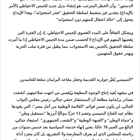
الدستور”. وأن الخطر المترتب، هو إنشاء بديل جديد للحبس الاحتياطي (الأمر
بالإيداع) بتقدير غير منضبط لسلطة التحقيق “تعذر استجوابه”، وهذا الإيداع
يتحول إلى “حالة اعتقال للمتهم دون استجوابه”
ويشكل التفافاً على المدد القصوى للحبس الاحتياطي، إذ إن الفترة التي
يقضيها المتهم في الإيداع لا تُحتسب ضمن مدة الحبس الاحتياطي إذا ما أمرت
سلطة التحقيق بالحبس بعد الاستجواب، مما يطيل من فترة سلب الحرية
ويهدر حقوق المتهمين
.
*السيسي يُغيّر جواربه القديمة وجعل مقاعد البرلمان سلعة للفاسدين
في مشهد يُعيد إنتاج الوجوه المطيعة ويُقصي من انتهت صلاحيتهم، كشفت
مصادر برلمانية مطلعة أن المستشار حنفي جبالي، رئيس مجلس النواب
الحالي، لن يكون ضمن قوائم “القائمة الوطنية من أجل مصر”، التي يقودها
نظام عبد الفتاح السيسي وتضم 12 حزبًا مواليًا أبرزها “مستقبل وطن”
و”حماة الوطن” و”الجبهة الوطنية” و”الشعب الجمهوري”. استبعاد جبالي،
البالغ من العمر 76 عامًا، يعني إنهاء خدمته السياسية بعد خمس سنوات من
رئاسته للمجلس الذي لم يعرف المعارضة ولا التشريع، بل كان مجرد أداة