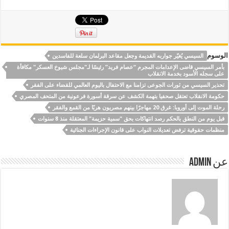
الوسوم
السيسي يُغيّر جواربه القديمة وجعل مقاعد البرلمان سلعة للفاسدين
بأمر السيسي قاضى الإعدامات المجرم “عصام فريد” رئيسًا لـ"مجلس شيوخ العسكر" مكافأة
على سجله الأسود بخدمة الانقلاب
تحذير السيسي من ثورات الجوعى تزامنا مع الاحتفال باليوم العالمي للقضاء على الفقر
حكومة الانقلاب تعتقل صحفيا بتهمة الكشف عن سرقة أسورة فرعونية من المتحف المصري
رحلة الموت إلى أوروبا: غرق 20 مهاجرًا بينهم مصريون هربًا من القمع والفقر
قبل يوم من النطق بالحكم رصد انتهاكات بحق "سمية حزيمة" المعتقلة منذ 8 سنوات
منظمات حقوقية ترفض تعديلات النواب على قانون الإجراءات الجنائية
عن Admin