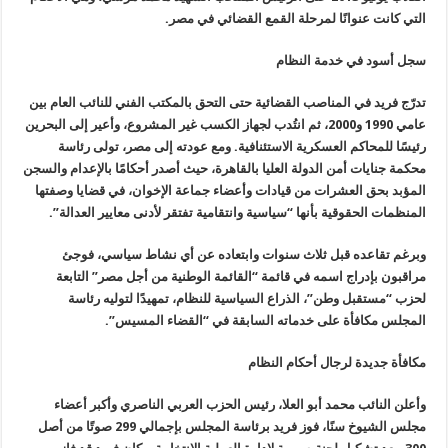
التي كانت عنوانًا لمرحلة القمع القضائي في مصر.
سجل أسود في خدمة النظام
تدرّج فريد في المناصب القضائية حتى التحق بالمكتب الفني للنائب العام بين
عامي 1990 و2000، ثم انتُدب لجهاز الكسب غير المشروع، وأعير إلى البحرين
رئيسًا للمحاكم العسكرية الاستئنافية. ومع عودته إلى مصر، تولى رئاسة
محكمة جنايات أمن الدولة العليا بالقاهرة، حيث أصدر أحكامًا بالإعدام والسجن
المؤبد بحق العشرات من قيادات وأعضاء جماعة الإخوان، في قضايا وصفتها
المنظمات الحقوقية بأنها “سياسية وانتقامية تفتقر لأدنى معايير العدالة”.
وبرغم تقاعده قبل ثلاث سنوات وابتعاده عن أي نشاط سياسي، فوجئ
مراقبون بإدراج اسمه في قائمة “القائمة الوطنية من أجل مصر” التابعة
لحزب “مستقبل وطن”، الذراع السياسية للنظام، تمهيدًا لتوليه رئاسة
المجلس مكافأة على خدماته السابقة في “القضاء المسيس”.
مكافأة جديدة لرجال أحكام النظام
وأعلن النائب محمد أبو العلا، رئيس الحزب العربي الناصري وأكبر أعضاء
مجلس الشيوخ سنًا، فوز فريد برئاسة المجلس بإجمالي 299 صوتًا من أصل