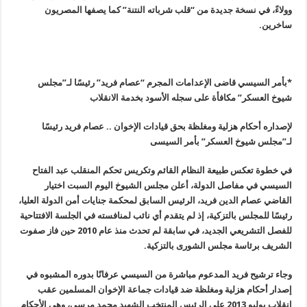
وولاءً، في نسخة جديدة من “قلب شرباته النتنة” كما يصفها المصريون
ساخرين.
*بأمر السيسي قاضى الإعدامات المجرم “عصام فريد” رئيسًا لـ”مجلس
شيوخ العسكر” مكافأة على سجله الأسود بخدمة الانقلاب
لإصداره أحكام هزلية ومغلظة بحق قيادات الإخوان .. عصام فريد رئيسًا
لـ”مجلس شيوخ العسكر” بأمر السيسى
في خطوة تعكس طبيعة النظام القائم وتكريس تحكم المنقلب عبد الفتاح
السيسي في مفاصل الدولة، أعلن مجلس الشيوخ اليوم السبت اختيار
القاضي عصام الدين فريد، الرئيس السابق لمحكمة جنايات أمن الدولة العليا،
رئيسًا للمجلس بالتزكية، إذ لم يتقدم أي نائب لمنافسته في الجلسة الافتتاحية
للفصل التشريعي الجديد، في سابقة لم تحدث منذ عام 2010 حين فاز صفوت
الشريف برئاسة مجلس الشورى بالتزكية.
وجاء ترشيح فريد المدعوم مباشرة من السيسي عرفانًا بدوره المشبوه في
إصدار أحكام هزلية ومغلظة ضد قيادات جماعة الإخوان المسلمين عقب
انقلاب يوليو 2013 على الرئيس المنتخب الشهيد محمد مرسي، وهي الأحكام