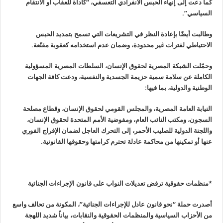
كما دعت إلى إنهاء الحبس الانفرادي التعسفي، “كأداة للعقاب أو الانتقام
السياسي”.
وطالبت أيضًا بإعادة النظر في التشريعات التي تسمح بتمديد الحبس
الاحتياطي لفترات غير محدودة، وضمان عدم استخدامه كعقوبة مقنّعة.
وحمّلت الشبكة المصرية لحقوق الإنسان، السلطات المصرية المسؤولية
الكاملة عن سلامة سمية حزيمة الجسدية والنفسية، ودعت كافة الجهات
الوطنية والدولية، بما فيها:
النيابة العامة المصرية، والمجلس القومي لحقوق الإنسان، وقطاع مصلحة
السجون، ومكتب النائب العام، ومفوضية الأمم المتحدة لحقوق الإنسان،
واللجنة الدولية للصليب الأحمر، إلى التحرك العاجل لضمان الإفراج الفوري
عنها أو تمكينها من محاكمة عادلة تحترم كرامتها وحقوقها القانونية.
*منظمات حقوقية ترفض تعديلات النواب على قانون الإجراءات الجنائية
أصدرت حملة “نحو قانون عادل للإجراءات الجنائية”، المكونة من تحالف واسع
من الأحزاب السياسية والمنظمات الحقوقية والنقابات، بياناً شديد اللهجة