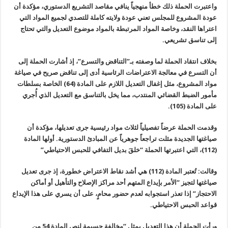
واعتبرت الحملة ذلك خطأ منهجياً ينافي مقاصد التشريع الدستوري، مؤكدة أن
عودة المشروع للمجلس تعني عودة ولايته كاملة للتصدي لجميع المواد التي
اعتراها النقد، وخاصة المواد المرتبطة بالمواد موضوع التعديل والتي تحتاج
إلى تناسق تشريعي.
بخلاف انتقاد الحملة لما وصفته بـ”التناقض والتسرع”، إذ أشارت الحملة إلى
أن التسرع في معالجة الاعتراضات الرئاسية أدى إلى تناقض صريح في صياغة
مواد المشروع، مثل إغفال التعديل اللازم على المادة (64) الخاصة بسلطات
مأمور الضبط القضائي المنتدب، مما يخل بالتناسق مع التعديل الذي أُجري
على المادة (105).
وقدمت الحملة عرضاً تفصيلياً لثلاث مواد رئيسية جرى تعديلها، مؤكدة أن
صياغتها الجديدة مثلت تراجعاً جوهرياً عن المبادئ الدستورية. أولها المادة
(112)، التي اعتبرتها الحملة “خلقَ بديل التفافي للحبس الاحتياطي”
وقالت: تُعتبر المادة (112) هي أشد نقاط الاعتراض خطورة، إذ جرى تعديل
صياغتها لتجيز “الأمر بإيداع المتهم أحد مراكز الإصلاح والتأهيل أو أماكن
الاحتجاز” إذا تعذر استجوابه لعدم حضور محامٍ، على أن يسري على هذا الإيداع
قواعد الحبس الاحتياطي.
ورأت الحملة أن هذا التعديل يمثل “مخالفة جسيمة لنص المادة 54 من