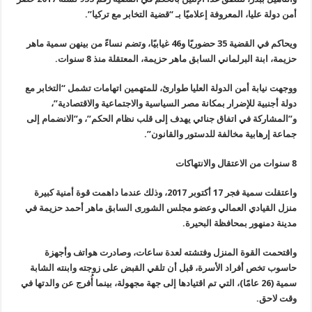
أمن دولة عليا، المعروفة إعلاميًا بـ “قضية التخابر مع تركيا”.
ويحاكم في القضية 35 حضوريًا و46 غيابيًا، وتضم نساءً من بينهن سمية ماهر
حزيمة، ابنة البرلماني السابق ماهر حزيمة، المعتقلة منذ 8 سنوات.
ووجهت نيابة أمن الدولة العليا طوارئ، للمتهمين اتهامات تشمل “التخابر مع
دولة أجنبية للإضرار بمكانة مصر السياسية والاجتماعية والاقتصادية”،
و”المشاركة في اتفاق جنائي يهدف إلى قلب نظام الحكم”، و”الانضمام إلى
جماعة إرهابية مخالفة للدستور والقانون”.
8 سنوات من الاعتقال والانتهاكات
واعتقلت سمية فجر 17 أكتوبر 2017، وذلك عندما داهمت قوة أمنية كبيرة
منزل القيادي العمالي وعضو مجلس الشورى السابق ماهر أحمد حزيمة في
مدينة دمنهور بمحافظة البحيرة.
واقتحمت القوة المنزل وفتشته لعدة ساعات، وصادرت هواتف وأجهزة
حاسوب تخص أفراد الأسرة، قبل أن تلقي القبض على زوجته وابنته الشابة
سمية (26 عامًا)، التي تم اقتيادها إلى جهة مجهولة، بينما أُفرج عن والدتها في
وقت لاحق.