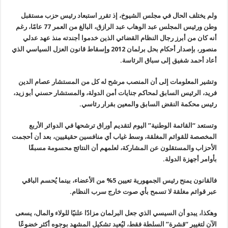
ولم يختلف الحال في مجلس الشيوخ، إذ تقرر استبعاد رئيس حزب مستقبل
وطن ورئيس المجلس عبد الوهاب عبد الرازق، البالغ من العمر 77 عامًا، رغم
أنه كان من أبرز رجال النظام القضائي الذين خدموا أجندته منذ عهد عدلي
منصور، بإصدار أحكام بحل برلمان 2012 وإسقاط قانون العزل السياسي الذي
أعاد أحمد شفيق إلى سباق الرئاسة.
وتشير المعلومات إلى أن المنصب مرشح له كل من المستشار عصام الدين
فريد، الرئيس السابق لمحاكم جنايات أمن الدولة، والمستشار حسني أبو زيد،
رئيس محكمة النقض السابق والمعين بقرار رئاسي.
وتستعد “القائمة الوطنية” اليوم لتقديم أوراق ترشحها في الدوائر الأربع
المخصصة للقوائم المغلقة، وسط غياب أي منافسين حقيقيين، بعد أن أحجمت
الأحزاب والمستقلون عن المشاركة، لعلمهم أن النتائج محسومة مسبقًا
بأوامر أجهزة الدولة.
فالقانون يمنح رئيس الجمهورية تعيين 5% من الأعضاء، بينما يُحسم الباقي
عبر قوائم مغلقة لا تسمح بأي صوت خارج سرب النظام.
وهكذا، يبدو أن السيسي الذي جعل البرلمان مزادًا علنيًا للولاء والمال، يسعى
الآن لتغيير “قشرة” السلطة فقط، ليُعيد تشكيل المشهد بوجوه أكثر خضوعًا