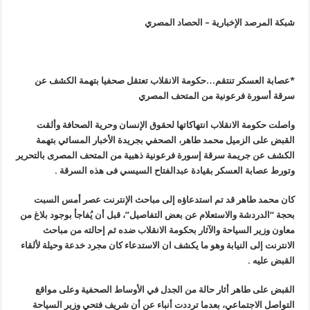
شبكة المرصد الإخبارية – الحصاد المصري
*عصابة العسكر تنتقم…حكومة الانقلاب تعتقل صحفيا بتهمة الكشف عن
سرقة أسورة فرعونية من المتحف المصري
واصلت حكومة الانقلاب انتهاكاتها لحقوق الإنسان وحرية الصحافة وألقت
القبض على الزميل محمد طاهر، الصحفي بجريدة الأخبار المسائي بتهمة
الكشف عن جريمة سرقة إسورة فرعونية ذهبية من المتحف المصرى بالتحرير
وتورط عصابة العسكر بقيادة عبدالفتاح السيسي فى هذه السرقة .
كان محمد طاهر قد تم استدعاؤه إلى مباحث الإنترنت عصر أمس السبت
بحجة “الدردشة والاستعلام عن بعض التفاصيل”، قبل أن يُفاجأ بوجود بلاغ من
معاون وزير السياحة والآثار بحكومة الانقلاب ضده ثم إحالته من مباحث
الانترنت إلى النيابة وهو ما يكشف ان الاستدعاء كان مجرد خدعة وحيلة لألقاء
القبض عليه .
القبض على طاهر أثار حالة من الجدل في الأوساط الصحفية وعلى مواقع
التواصل الاجتماعي، بعدما ترددت أنباء عن أن شريف فتحي وزير السياحة