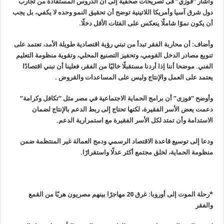
وأشار “فوزي” فى تصريحات صحفية إلى أن الدروس المستفادة من تجارب
دول شرق آسيا وأمريكا اللاتينية توضح أن تحقيق النمو وحده لا يكفي، بل يجب
أن يكون نموًا شاملًا ينعكس على الفئات الأقل دخلًا.
وأضاف: أن محاربة الفقر تبدأ من تبني رؤية اقتصادية طويلة الأمد، تعتمد على
تنويع مصادر الدخل القومي، وتحفيز التصنيع المحلي، وتقوية منظومة التعليم
الفني. موضحا أننا إذا أردنا مستقبلًا خاليًا من الفقر، فعلينا أن نبني اقتصادًا
يعتمد على العمل والإنتاج وليس على المساعدات والقروض .
وأوضح “فوزى” أن برامج الحماية الاجتماعية في مصر مثل “تكافل وكرامة”
دعمت يعض الأسر الفقيرة، لكنها تحتاج إلى ربط الدعم بالإنتاج لضمان
الاستدامة وأن تمتد لكل الأسر الفقيرة مع استمرارية الدعم.
ودعا إلى توسيع قاعدة الاقتصاد الرسمي ودمج العمالة غير المنتظمة ضمن
منظومة الحماية، لخلق مجتمع أكثر عدلًا واستقرارًا.
*رحلة الموت إلى أوروبا: غرق 20 مهاجرًا بينهم مصريون هربًا من القمع
والفقر