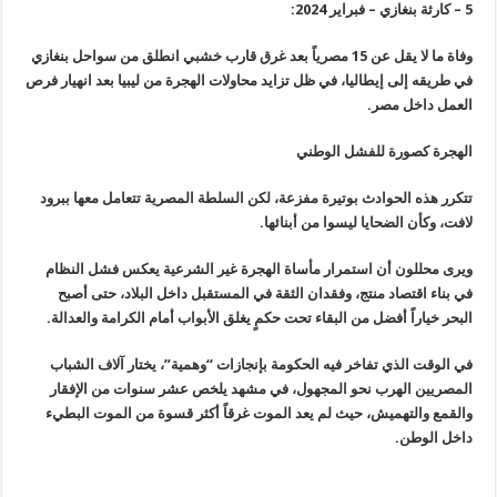
5 – كارثة بنغازي – فبراير 2024:
وفاة ما لا يقل عن 15 مصرياً بعد غرق قارب خشبي انطلق من سواحل بنغازي
في طريقه إلى إيطاليا، في ظل تزايد محاولات الهجرة من ليبيا بعد انهيار فرص
العمل داخل مصر.
الهجرة كصورة للفشل الوطني
تتكرر هذه الحوادث بوتيرة مفزعة، لكن السلطة المصرية تتعامل معها ببرود
لافت، وكأن الضحايا ليسوا من أبنائها.
ويرى محللون أن استمرار مأساة الهجرة غير الشرعية يعكس فشل النظام
في بناء اقتصاد منتج، وفقدان الثقة في المستقبل داخل البلاد، حتى أصبح
البحر خياراً أفضل من البقاء تحت حكمٍ يغلق الأبواب أمام الكرامة والعدالة.
في الوقت الذي تفاخر فيه الحكومة بإنجازات “وهمية”، يختار آلاف الشباب
المصريين الهرب نحو المجهول، في مشهد يلخص عشر سنوات من الإفقار
والقمع والتهميش، حيث لم يعد الموت غرقاً أكثر قسوة من الموت البطيء
داخل الوطن.