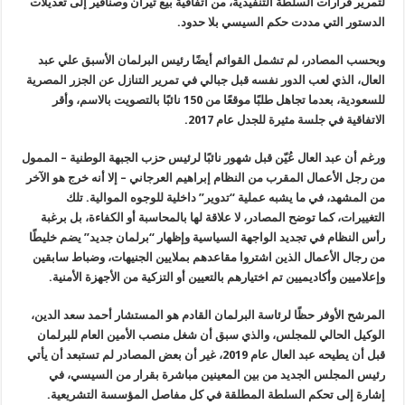
لتمرير قرارات السلطة التنفيذية، من اتفاقية بيع تيران وصنافير إلى تعديلات
الدستور التي مددت حكم السيسي بلا حدود.
وبحسب المصادر، لم تشمل القوائم أيضًا رئيس البرلمان الأسبق علي عبد
العال، الذي لعب الدور نفسه قبل جبالي في تمرير التنازل عن الجزر المصرية
للسعودية، بعدما تجاهل طلبًا موقعًا من 150 نائبًا بالتصويت بالاسم، وأقر
الاتفاقية في جلسة مثيرة للجدل عام 2017.
ورغم أن عبد العال عُيّن قبل شهور نائبًا لرئيس حزب الجبهة الوطنية – الممول
من رجل الأعمال المقرب من النظام إبراهيم العرجاني – إلا أنه خرج هو الآخر
من المشهد، في ما يشبه عملية “تدوير” داخلية للوجوه الموالية. تلك
التغييرات، كما توضح المصادر، لا علاقة لها بالمحاسبة أو الكفاءة، بل برغبة
رأس النظام في تجديد الواجهة السياسية وإظهار “برلمان جديد” يضم خليطًا
من رجال الأعمال الذين اشتروا مقاعدهم بملايين الجنيهات، وضباط سابقين
وإعلاميين وأكاديميين تم اختيارهم بالتعيين أو التزكية من الأجهزة الأمنية.
المرشح الأوفر حظًا لرئاسة البرلمان القادم هو المستشار أحمد سعد الدين،
الوكيل الحالي للمجلس، والذي سبق أن شغل منصب الأمين العام للبرلمان
قبل أن يطيحه عبد العال عام 2019، غير أن بعض المصادر لم تستبعد أن يأتي
رئيس المجلس الجديد من بين المعينين مباشرة بقرار من السيسي، في
إشارة إلى تحكم السلطة المطلقة في كل مفاصل المؤسسة التشريعية.