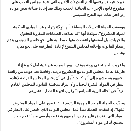
عبرت فيه عن رفضها التام للتعديلات الأخيرة التي أقرها مجلس النواب على
مشروع قانون الإجراءات الجنائية الجديد، وذلك بعد إعادة صياغة بعض مواده
إثر اعتراضات عبد الفتاح السيسي
.
ووصفت الحملة التعديلات المصاغة بأنها “رِدَّة وتراجع عن المبادئ الحاكمة
لمواد المشروع”، مؤكدة أنها “لم تضاعف الضمانات المقررة للحقوق
والحريات، بل أضعفتها وانتقصت منها”، مطالبة على نحوٍ حاسم السيسي بعدم
إصدار القانون، وإحالته لمجلس الشيوخ لإعادة النظر فيه على نحوٍ متأنٍ
وشامل.
وأعربت الحملة، في ورقة موقف اليوم السبت، عن خيبة أمل كبيرة إزاء
طريقة تعامل مجلس النواب مع المشروع برمته، وخاصة بعد عودته من رئاسة
الجمهورية، مشيرة إلى أنها كانت تأمل في أن يغتنم المجلس الفرصة لإعادة
النظر في المواد المثيرة للجدل، وأن يترك مناقشة القانون للمجلس القادم
بعيداً عن “حالة الريبة السياسية” وقرب انتهاء الفصل التشريعي
.
وحدّدت الحملة المآخذ المنهجية الرئيسية بـ”القصور على المواد المعترض
عليها”، إذ انتقدت الحملة مبدأ عمل مجلس النواب الذي اقتصر على النظر في
المواد التي اعترض عليها رئيس الجمهورية فقط، وأرسى مبدأ “عدم جواز
التصدي لباقي مواد المشروع”.