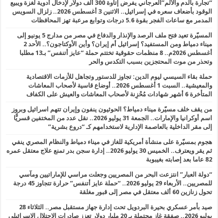
“تجارة بالدم والألم”العرجاني يفرض إتاوة 300 ألف دولار لإدخال أدوية لغزة ويبيع
الوقود بأضعاف سعره في إسرائيل.. الاثنين 3 أغسطس 2026.. زلزال السويس
المدمر مع ساعات الفجر بقوة 5.6 درجات وتوابع مرعبة تهز المحافظات
المسيّرة تعيد فتح ملف الرصد والإنذار والدفاع في مصر من مدارج 5 يونيو إلى
ميناء دمياط ومن المستفيد؟ إسرائيل أم إيران؟ وأين الأوكتاجون؟.. الأحد 2
أغسطس 2026م.. 8 منظمات حقوقية تختتم حملة “عايز أتنفس” بـ13 مطلبا
وتحذر من موت المحتجزين بسبب التكدس والحر
حملة بقاء السيسي ليوم الدين: تجاوز للدستور وتجاهل للأزمات الاقتصادية
والمعيشية.. السبت 1 أغسطس 2026.. أوضاع قاسية لأصحاب المعاشات
المتأخرة 6 أشهر شهادات مُحْزِنة لأصحاب المعاشات والعيش على الكفاف
من يقف خلف مسيّرة ميناء دمياط؟ الحوثيون ينفون وإيران تتهم اسرائيل وبروز
اسم أوكرانيا والإمارات.. الجمعة 31 يوليو 2026.. نقل عدد من المختفين قسريًّا
إلى مقر الداخلية بالعاصمة الإدارية لاستخدامهم كـ “دروع بشرية”
هجوم بمسيّرة على منشأة أمريكية للغاز في ميناء دمياط والنظام المصري ينفي
ثم يقر ويعترف.. الخميس 30 يوليو 2026.. إدارة سجن بدر تمنع علاج معتقل عمره
82 عاما بعد إصابته بغيبوبة
“دولة العبار” انتزعت البحر من المصريين وجعلت مراسي للإماراتيين ومآسي
للمصريين.. الأربعاء 29 يوليو 2026.. “حملة عايز أتنفس” حرارة تتجاوز 45 درجة
تحول زنازين 60 ألف معتقل في مصر إلى قبور مغلقة
صيد بأمر عسكري بحيرة البردويل تحت إدارة جهاز مستقبل مصر.. الثلاثاء 28
يوليو 2026.. صفقة غاز محتملة بـ 20 مليار دولار تعزز صادرات الاحتلال الإسرائيلي