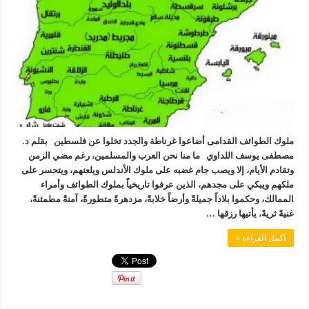
ملوك الطوائف القدامى أضاعوا غرناطة والجدد تخلوا عن فلسطين بقلم د.
مصطفى يوسف اللداوي ما منا نحن العرب والمسلمين، رغم مضي الزمن
وتقادم الأيام، إلا ويصب جام غضبه على ملوك الأندلس ويلعنهم، ويتحسر على
ملكهم ويبكي على مجدهم، الذين عرفوا تاريخياً بملوك الطوائف وأمراء
الممالك، وحكموا بلاداً جميلةً وأرضاً خلابةً، مزدهرةً متطورةً، آمنةً مطمئنةً،
غنيةً ثريةً، يأتيها رزقها …
أكمل القراءة »