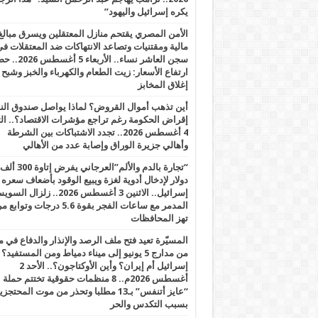
يكره إسرائيل واليهود”
الأمن المصري يقتحم منازل المعتقلين ويسرق مبالغ
مالية ومقتنيات وتصاعد الانتهاكات ضد المعتقلات ف
سجن العاشر نساء.. الأربعاء 5 
ارتفاع الأسعار: زيت الطعام والكهرباء والخبز وشبح
إغلاق المخابز
أين تذهب أموال القروض؟ لماذا يواصل صندوق الن
إقراض الحكومة رغم تراجع مؤشرات الاقتصاد؟.. الثل
4 أغسطس 2026.. تجدد الاشتباكات بين الشرطة
وأهالي جزيرة الوراق وإصابة عدد من الأهالي
“تجارة بالدم والألم”العرجاني يفرض إتاوة 300 ألف
دولار لإدخال أدوية لغزة ويبيع الوقود بأضعاف سعره
إسرائيل.. الاثنين 3 أغسطس 2026.. زلزال ا
المدمر مع ساعات الفجر بقوة 5.6 درجات وت
تهز المحافظات
المسيّرة تعيد فتح ملف الرصد والإنذار والدفاع في 
من مدارج 5 يونيو إلى ميناء دمياط ومن المستفيد؟
إسرائيل أم إيران؟ وأين الأوكتاجون؟.. الأحد 2
أغسطس 2026م.. 8 منظمات حقوقية تختتم حملة
“عايز أتنفس” بـ13 مطلبا وتحذر من موت المحتجز
بسبب التكدس والحر