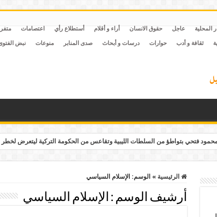
ر المحلية
عاجل
حقوق الانسان
أراء و أقلام
أستطلاع رأي
اعتصامات
متفر
ة
ثقافة و أدب
حوارات
درسات و أبحاث
صدى المنابر
منوعات
نبض الفتوى
مود فتحي بتواطؤ من السلطات الليبية وتقاعس من الحكومة التركية ليتعرض لخطر 
الرئيسية
»
الوسم:
الإسلام السياسي
أرشيف الوسم :
الإسلام السياسي
ل