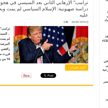
دراسة صهيونية: الإسلام السياسي لم يمت وي
عليه
ي
أغسطس 2026.. حصاد
0
20/03/2019
ترامب” ا
قد
لم يمت 
اثاء
16 من رافضي الانقلاب بمركز سمالوط بالمنيا، …
 في
لسويس
أكمل القراءة »
وابع مرعبة
مصر
ين