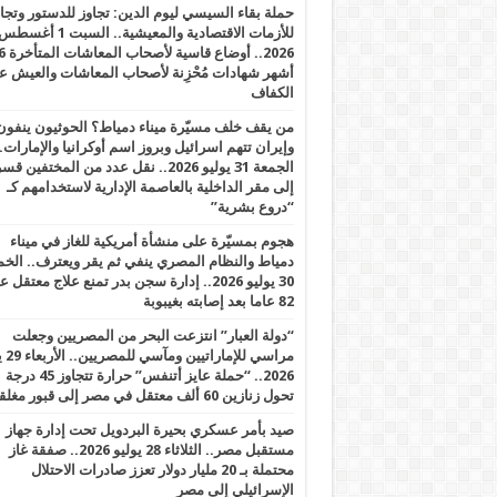
حملة بقاء السيسي ليوم الدين: تجاوز للدستور وتج
للأزمات الاقتصادية والمعيشية.. السبت 1 أغس
2026.. أوضاع قاسية لأصحاب الم
أشهر شهادات مُحْزِنة لأصحاب المعاشات والعيش ع
الكفاف
من يقف خلف مسيّرة ميناء دمياط؟ الحوثيون ينفون
وإيران تتهم اسرائيل وبروز اسم أوكرانيا والإمارات.
الجمعة 31 يوليو 2026.. نقل عدد من المختفين قسر
إلى مقر الداخلية بالعاصمة الإدارية لاستخدامهم كـ
“دروع بشرية”
هجوم بمسيّرة على منشأة أمريكية للغاز في ميناء
دمياط والنظام المصري ينفي ثم يقر ويعترف.. ال
30 يوليو 2026.. إدارة سجن بدر تمنع علاج معتقل
82 عاما بعد إصابته بغيبوبة
“دولة العبار” انتزعت البحر من المصريين وجعلت
مراسي للإ
2026.. “حملة عايز أتنفس” حرارة تتجاوز 45 درجة
تحول زنازين 60 ألف معتقل في مصر إلى قبور مغلقة
صيد بأمر عسكري بحيرة البردويل تحت إدارة جهاز
مستقبل مصر.. الثلاثاء 28 يوليو 2026.. صفقة غاز
محتملة بـ 20 مليار دولار تعزز صادرات الاحتلال
الإسرائيلي إلى مصر