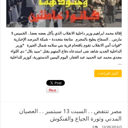
إقالة محمد ابراهيم وزير داخلية الانقلاب الذي يأكل بعضه بعضا.. الخميس 5
مارس. . السفاح يطيح بالمجرم متابعة متجددة – شبكة المرصد الإخبارية
*قوات أمن الانقلاب تقوم باقتحام قرية بني سلامه شمال ‫‏الجيزة *وزير
الداخلية الجديد شاهد نفى استدعاه دفاع المتهم بقتل “سيد بلال” دى اللواء
مجدي محمد عبد الحميد عبد الغفار، اليوم اليمين الدستورية، كوزير للداخلية
…
أكمل القراءة »
مصر تنتفض . . السبت 13 سبتمبر . . العصيان
المدني وثورة الجياع والفنكوش
0
13/09/2014