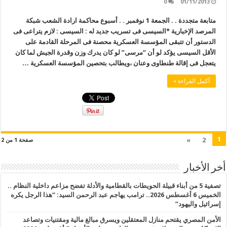
0
01/11/2013
متابعة متجددة . . الجمعة 1 نوفمبر . . أسبوع محاكمة ارادة الشعب شبكة
المرصد الإخبارية *السيسى فى تسريب جديد له : السيسى : لازم يتراعى فى
الدستور أن تتبقى المؤسسة العسكرية محصنة فى المرحلة القادمة على
الأقل السيسى يؤكد لو أن “مرسى” لو كان يدرك وزن وقدرة الجيش لما كان
يتعجل فى إقالة طنطاوى وعنان ،ويطالب بتحصين المؤسسة العسكرية …
أكمل القراءة »
1
»
2
صفحة 1 من 2
أخر الأخبار
تصفية 5 من أبناء قبيلة الحويطات بالقطامية والأدلة تفضح مزاعم داخلية النظام ..
الخميس 6 أغسطس 2026.. ترامب يهاجم عبد الرحمن السيد: “هذا الرجل يكره
إسرائيل واليهود”
الأمن المصري يقتحم منازل المعتقلين ويسرق مبالغ مالية ومقتنيات وتصاعد