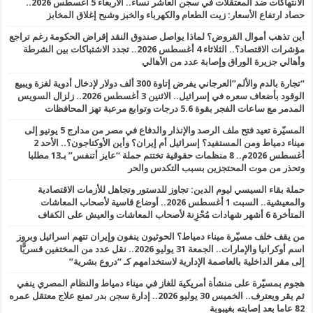
الانتهاكات ضد المعتقلات في سجن العاشر نساء.. الأربعاء 5 أغسطس 2026..
حصاد ارتفاع الأسعار: زيت الطعام والكهرباء والخبز وشبح إغلاق المخابز
أين تذهب أموال القروض؟ لماذا يواصل صندوق النقد إقراض الحكومة رغم تراجع
مؤشرات الاقتصاد؟.. الثلاثاء 4 أغسطس 2026.. تجدد الاشتباكات بين الشرطة
وأهالي جزيرة الوراق وإصابة عدد من الأهالي
“تجارة بالدم والألم”العرجاني يفرض إتاوة 300 ألف دولار لإدخال أدوية لغزة ويبيع
الوقود بأضعاف سعره في إسرائيل.. الاثنين 3 أغسطس 2026.. زلزال السويس
المدمر مع ساعات الفجر بقوة 5.6 درجات وتوابع مرعبة تهز المحافظات
المسيّرة تعيد فتح ملف الرصد والإنذار والدفاع في مصر من مدارج 5 يونيو إلى
ميناء دمياط ومن المستفيد؟ إسرائيل أم إيران؟ وأين الأوكتاجون؟.. الأحد 2
أغسطس 2026م.. 8 منظمات حقوقية تختتم حملة “عايز أتنفس” بـ13 مطلبا
وتحذر من موت المحتجزين بسبب التكدس والحر
حملة بقاء السيسي ليوم الدين: تجاوز للدستور وتجاهل للأزمات الاقتصادية
والمعيشية.. السبت 1 أغسطس 2026.. أوضاع قاسية لأصحاب المعاشات
المتأخرة 6 أشهر شهادات مُحْزِنة لأصحاب المعاشات والعيش على الكفاف
من يقف خلف مسيّرة ميناء دمياط؟ الحوثيون ينفون وإيران تتهم اسرائيل وبروز
اسم أوكرانيا والإمارات.. الجمعة 31 يوليو 2026.. نقل عدد من المختفين قسريًّا
إلى مقر الداخلية بالعاصمة الإدارية لاستخدامهم كـ “دروع بشرية”
هجوم بمسيّرة على منشأة أمريكية للغاز في ميناء دمياط والنظام المصري ينفي
ثم يقر ويعترف.. الخميس 30 يوليو 2026.. إدارة سجن بدر تمنع علاج معتقل عمره
82 عاما بعد إصابته بغيبوبة