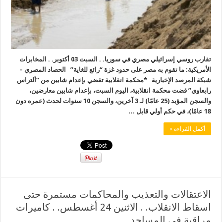
تقارب روسي إسرائيلي مصري في سوريا. . السبت 03 أكتوبر. . المخابرات
الأمريكية: ما تقوم به مصر على حدود غزة “رائع للغاية” الحصاد المصري –
شبكة المرصد الإخبارية *محكمة انقلابية تقضي بإعدام شابين من “ألتراس
رابعاوي” قضت محكمة انقلابية، اليوم السبت، بإعدام شابين معارضين،
والسجن المؤبد (25 عامًا) لـ 3 آخرين، والسجن 10 سنوات لحدث (عمره دون
18 عامًا)، في حكم أولي قابل …
أكمل القراءة »
الاعتقالات والتعذيب والمحاكمات مستمرة حتى
اسقاط الانقلاب. . الاثنين 24 أغسطس. . كاميرات
مراقبة في المساجد