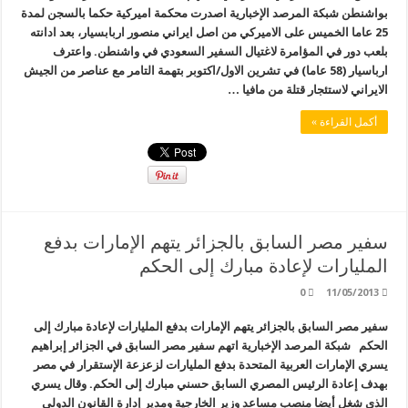
بواشنطن شبكة المرصد الإخبارية اصدرت محكمة اميركية حكما بالسجن لمدة
25 عاما الخميس على الاميركي من اصل ايراني منصور اربابسيار، بعد ادانته
بلعب دور في المؤامرة لاغتيال السفير السعودي في واشنطن. واعترف
ارباسيار (58 عاما) في تشرين الاول/اكتوبر بتهمة التامر مع عناصر من الجيش
الايراني لاستئجار قتلة من مافيا …
أكمل القراءة »
سفير مصر السابق بالجزائر يتهم الإمارات بدفع
المليارات لإعادة مبارك إلى الحكم
0
11/05/2013
سفير مصر السابق بالجزائر يتهم الإمارات بدفع المليارات لإعادة مبارك إلى
الحكم شبكة المرصد الإخبارية اتهم سفير مصر السابق في الجزائر إبراهيم
يسري الإمارات العربية المتحدة بدفع المليارات لزعزعة الإستقرار في مصر
بهدف إعادة الرئيس المصري السابق حسني مبارك إلى الحكم. وقال يسري
الذي شغل أيضا منصب مساعد وزير الخارجية ومدير إدارة القانون الدولي