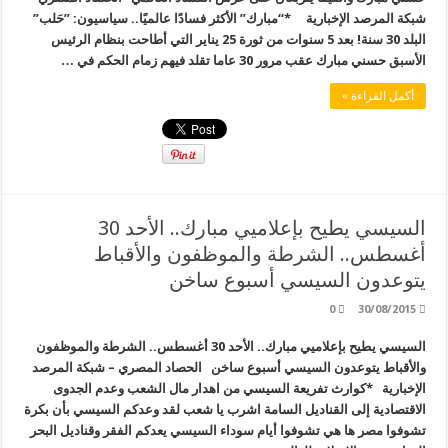
شبكة المرصد الإخبارية *“مبارك” الأكثر فسادًا عالميًا.. سياسيون: ”حَلب”
البلد 30 سنة! بعد 5 سنوات من ثورة 25 يناير التي أطاحت بنظام الرئيس
الأسبق حسني مبارك عقب مرور 30 عاما تقلد فيهم زمام الحكم في …
أكمل القراءة »
السيسي يطيح بإعلاميي مبارك.. الأحد 30
أغسطس.. الشرطة والموظفون والأقباط
يتوعدون السيسي أسبوع ساخن
0
30/08/2015
السيسي يطيح بإعلاميي مبارك.. الأحد 30 أغسطس.. الشرطة والموظفون
والأقباط يتوعدون السيسي أسبوع ساخن الحصاد المصري – شبكة المرصد
الإخبارية *كوارث تفريعة السيسي من اهدار مال الشعب وعدم الجدوى
الاقتصادية إلى القناديل السامة اشرب يا شعب لقد وعدكم السيسي بأن بكرة
تشوفوا مصر ها هي تشوفوا أيام سوداء السيسي يعدكم الفقر وقناديل البحر