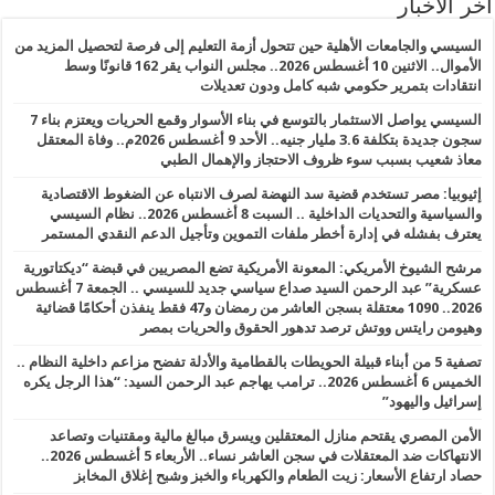
أخر الأخبار
السيسي والجامعات الأهلية حين تتحول أزمة التعليم إلى فرصة لتحصيل المزيد من
الأموال.. الاثنين 10 أغسطس 2026.. مجلس النواب يقر 162 قانونًا وسط
انتقادات بتمرير حكومي شبه كامل ودون تعديلات
السيسي يواصل الاستثمار بالتوسع في بناء الأسوار وقمع الحريات ويعتزم بناء 7
سجون جديدة بتكلفة 3.6 مليار جنيه.. الأحد 9 أغسطس 2026م.. وفاة المعتقل
معاذ شعيب بسبب سوء ظروف الاحتجاز والإهمال الطبي
إثيوبيا: مصر تستخدم قضية سد النهضة لصرف الانتباه عن الضغوط الاقتصادية
والسياسية والتحديات الداخلية .. السبت 8 أغسطس 2026.. نظام السيسي
يعترف بفشله في إدارة أخطر ملفات التموين وتأجيل الدعم النقدي المستمر
مرشح الشيوخ الأمريكي: المعونة الأمريكية تضع المصريين في قبضة “ديكتاتورية
عسكرية” عبد الرحمن السيد صداع سياسي جديد للسيسي .. الجمعة 7 أغسطس
2026.. 1090 معتقلة بسجن العاشر من رمضان و47 فقط ينفذن أحكامًا قضائية
وهيومن رايتس ووتش ترصد تدهور الحقوق والحريات بمصر
تصفية 5 من أبناء قبيلة الحويطات بالقطامية والأدلة تفضح مزاعم داخلية النظام ..
الخميس 6 أغسطس 2026.. ترامب يهاجم عبد الرحمن السيد: “هذا الرجل يكره
إسرائيل واليهود”
الأمن المصري يقتحم منازل المعتقلين ويسرق مبالغ مالية ومقتنيات وتصاعد
الانتهاكات ضد المعتقلات في سجن العاشر نساء.. الأربعاء 5 أغسطس 2026..
حصاد ارتفاع الأسعار: زيت الطعام والكهرباء والخبز وشبح إغلاق المخابز