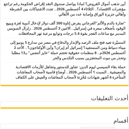
أين تذهب أموال القروض؟ لماذا يواصل صندوق النقد إقراض الحكومة رغم تراجع
مؤشرات الاقتصاد؟.. الثلاثاء 4 أغسطس 2026.. تجدد الاشتباكات بين الشرطة
وأهالي جزيرة الوراق وإصابة عدد من الأهالي
“تجارة بالدم والألم”العرجاني يفرض إتاوة 300 ألف دولار لإدخال أدوية لغزة ويبيع
الوقود بأضعاف سعره في إسرائيل.. الاثنين 3 أغسطس 2026.. زلزال السويس
المدمر مع ساعات الفجر بقوة 5.6 درجات وتوابع مرعبة تهز المحافظات
المسيّرة تعيد فتح ملف الرصد والإنذار والدفاع في مصر من مدارج 5 يونيو إلى
ميناء دمياط ومن المستفيد؟ إسرائيل أم إيران؟ وأين الأوكتاجون؟.. الأحد 2
أغسطس 2026م.. 8 منظمات حقوقية تختتم حملة “عايز أتنفس” بـ13 مطلبا
وتحذر من موت المحتجزين بسبب التكدس والحر
حملة بقاء السيسي ليوم الدين: تجاوز للدستور وتجاهل للأزمات الاقتصادية
والمعيشية.. السبت 1 أغسطس 2026.. أوضاع قاسية لأصحاب المعاشات
المتأخرة 6 أشهر شهادات مُحْزِنة لأصحاب المعاشات والعيش على الكفاف
أحدث التعليقات
أقسام