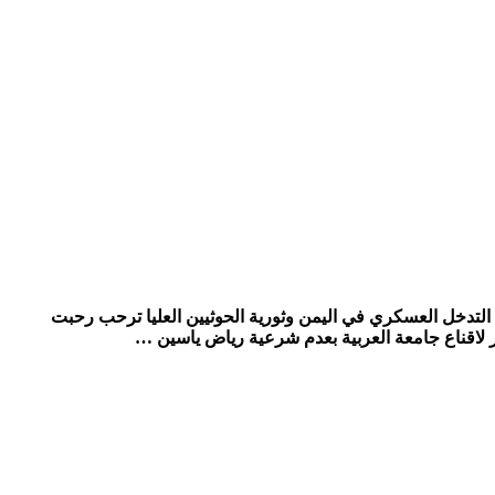
– شبكة المرصد الإخبارية * مصر ترفض التدخل العسكري في اليمن وثورية الحوثيين العليا ترحب رحبت
ر لاقناع جامعة العربية بعدم شرعية رياض ياسين …