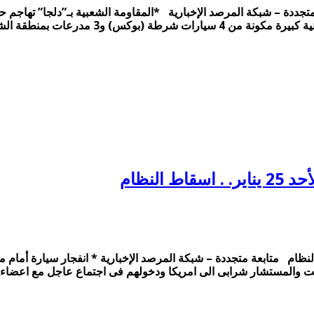
انقلاب في موجة ثورية . . الاثنين 26 يناير متابعة متجددة – شبكة المرصد الإخبارية *المقاومة 
 الشيخ عباس. مؤكدة إصابة عدد من …
النظام
ة في ذكرى الثورة. . الأحد 25 يناير. . اسقاط النظام متابعة متجددة – شبكة المرصد الإخبار
مت والمستشار شرابى الى امريكا ودخولهم فى اجتماع عاجل مع اعضاء