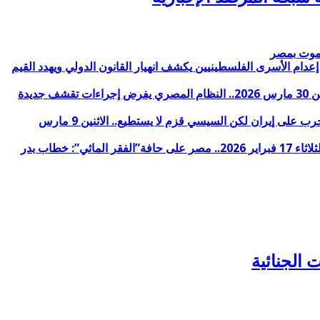
لموت بمصر
 فضلك ساعدنا في إيقاف الحرب وأنت قادر على ذلك.. الثلاثاء 31 مارس 2026.. الأزهر: قانون إعدام الأسرى الفلسطينيين يكشف انهيار القانون الدولي ويهدد القيم
داعمو الانقلاب يديرون وجههم للسيسي والنظام ينقل جثامين مواطنين توفوا في الكويت والآلاف يعودون للقاهرة من دول الخليج.. الاثنين 30 مارس 2026.. النظام المصري يفرض إجراءات تقشف جديدة
أضغاث أحلام خارجية النظام المصري لـ 5 دول:”أمن العرب خط أحمر” والسيسي:”مسافة السكة” من مصلحة مصر الضغط لوقف الحرب على إيران لكن السيسي قزم لا يستطيع.. الاثنين 9 مارس
محاكمات بلا ضمانات: أنماط الانتهاكات المنهجية لضمانات المحاكمة العادلة أمام دوائر جنايات الإرهاب (سبتمبر 2024 – يناير 2026).. الثلاثاء 17 فبراير 2026.. مصر على حافة”الفقر المائي”: خطاب بدر