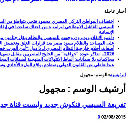
أخبار عاجلة
اختطاف المواطن التركي المصري محمود فتحي بتواطؤ من السل
الإنسانية
على المساجد والظلام يسود مصر بعد قرارات الغلق وتخفيض الإ
2026.. تذاكر عودة “خرافية” من الخليج للمصريين مقابل تسهيلات عبور طابا للأمريكيين والإسرائيليين
عبدالعاطي عن القانون الدولي يصطدم بواقع الملء الأحادي وس
الرئيسية
»
الوسم:
مجهول
أرشيف الوسم :
مجهول
تفريعة السيسي فنكوش جديد وليست قناة جديدة. . الأحد 2 أغسطس . . تعديل قانون
0
02/08/2015