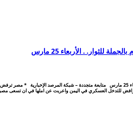
ة للثوار. . الأربعاء 25 مارس
الافراج عن العادلي وزير داخلية مبارك والاعدام بالجملة للثوار. . الأربعاء 25 مارس متابعة متجددة 
صري الرافض للتدخل العسكري في اليمن واعربت عن املها في ان تسعى مص