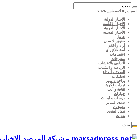
السبت , 8 أغسطس 2026
الأخبار الدولية
الأخبار الإقليمة
الأخبار العربية
الأخبار المحلية
عاجل
حقوق الانسان
أراء و أقلام
أستطلاع رأي
اعتصامات
متفرقات
التداوي بالاعشاب
الرياضة و الشباب
الصحة و الغذاء
تحقيقات
تراجم و سير
تيارات فكرية
ثقافة و أدب
حوارات
درسات و أبحاث
صدى المنابر
منوعات
نبض الفتوى
ندوات