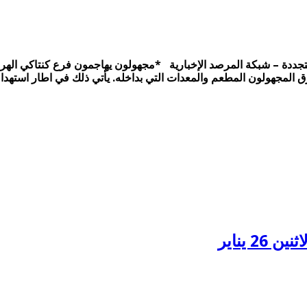
لثورية مستمرة. . الثلاثاء 27 يناير. . متابعة متجددة – شبكة المرصد الإخبارية *مجهولون ي
حرق المجهولون المطعم والمعدات التي بداخله. يأتي ذلك في اطار استهد
 يناير