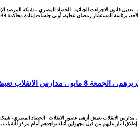
ة المستشار رمضان عطية، أولى جلسات إعادة محاكمة 533 متهما في أحداث اقتحام …
نقلاب تعيش أزهى عصور الانفلات