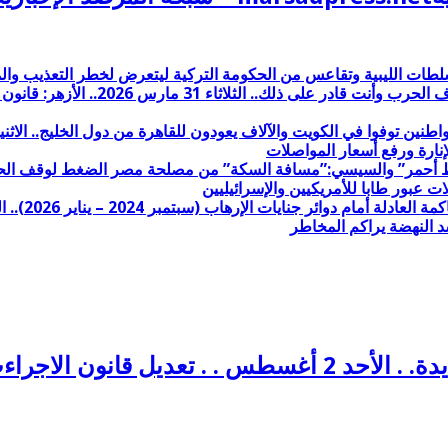
طات الليبية وتقاعس من الحكومة التركية ليتعرض لخطر التعذيب وا
السيسي الفاشل الانبطاحي لترامب: من
نارة ورفع أسعار المواصلات
د النهضة يراكم المخاطر
 الاجراءت الجنائية