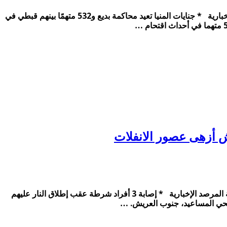
تفريعة السيسي فنكوش جديد وليست قناة جديدة. . الأحد 2 أغسطس . . تعديل قانون الاجراءت الجنائية الحصاد المصري – شبكة المرصد الإخبارية * جنايات المنيا تعيد محاكمة بديع و532 متهمًا بينهم قبطي في
الإثيوبيون يكذبون مزاعم قائد الانقلاب حول تحريرهم. . الجمعة 8 مايو. . مدارس الانقلاب تعيش أزهى عصور الانفلات الحصاد المصري- شبكة المرصد الإخبارية * إصابة 3 أفراد شرطة عقب إطلاق النار عليهم