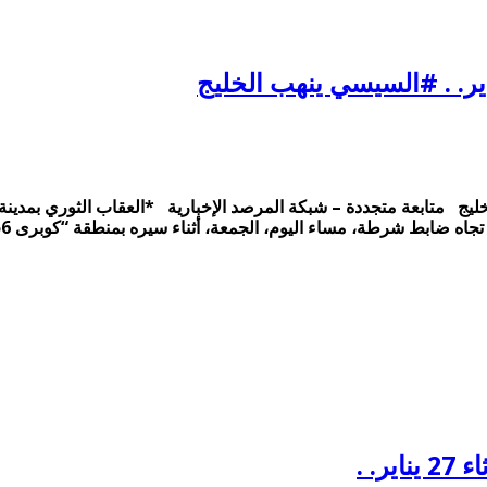
معة 13 فبراير. . #السيسي ينهب الخليج متابعة متجددة – شبكة المرصد الإخبارية *العق
مساء اليوم، الجمعة، أثناء سيره بمنطقة “كوبرى 56″ بدائرة قسم أول بمدينة العاشر …
. .