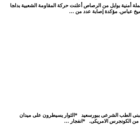
الشعبية بـ”دلجا” تهاجم حملة أمنية بوابل من الرصاص أعلنت حركة المقاومة الشعبية بدلجا
ية * انفجار سيارة أمام مبنى الطب الشرعى ببورسعيد *الثوار يسيطرون على ميدان
 من الكونجرس الامريكى. *انفجار …