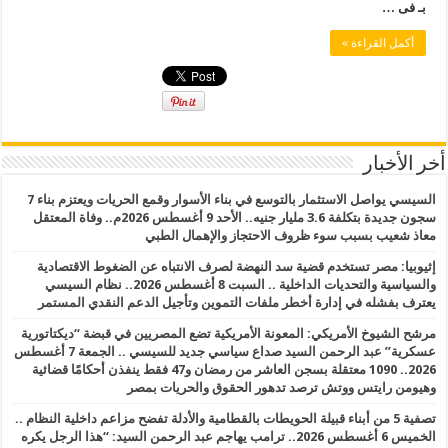
بـ فى …
أكمل القراءة »
أخر الأخبار
السيسي يواصل الاستثمار بالتوسع في بناء الأسوار وقمع الحريات ويعتزم بناء 7
سجون جديدة بتكلفة 3.6 مليار جنيه.. الأحد 9 أغسطس 2026م.. وفاة المعتقل
معاذ شعيب بسبب سوء ظروف الاحتجاز والإهمال الطبي
إثيوبيا: مصر تستخدم قضية سد النهضة لصرف الانتباه عن الضغوط الاقتصادية
والسياسية والتحديات الداخلية .. السبت 8 أغسطس 2026.. نظام السيسي
يعترف بفشله في إدارة أخطر ملفات التموين وتأجيل الدعم النقدي المستمر
مرشح الشيوخ الأمريكي: المعونة الأمريكية تضع المصريين في قبضة “ديكتاتورية
عسكرية” عبد الرحمن السيد صداع سياسي جديد للسيسي .. الجمعة 7 أغسطس
2026.. 1090 معتقلة بسجن العاشر من رمضان و47 فقط ينفذن أحكامًا قضائية
وهيومن رايتس ووتش ترصد تدهور الحقوق والحريات بمصر
تصفية 5 من أبناء قبيلة الحويطات بالقطامية والأدلة تفضح مزاعم داخلية النظام ..
الخميس 6 أغسطس 2026.. ترامب يهاجم عبد الرحمن السيد: “هذا الرجل يكره