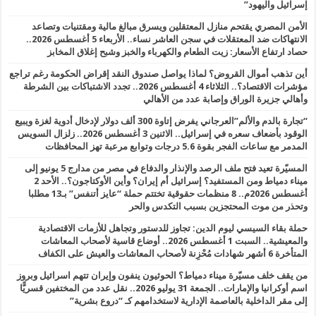
إسرائيل واليهود”
الأمن المصري يقتحم منازل المعتقلين ويسرق مبالغ مالية ومقتنيات وتصاعد
الانتهاكات ضد المعتقلات في سجن العاشر نساء.. الأربعاء 5 أغسطس 2026..
حصاد ارتفاع الأسعار: زيت الطعام والكهرباء والخبز وشبح إغلاق المخابز
أين تذهب أموال القروض؟ لماذا يواصل صندوق النقد إقراض الحكومة رغم تراجع
مؤشرات الاقتصاد؟.. الثلاثاء 4 أغسطس 2026.. تجدد الاشتباكات بين الشرطة
وأهالي جزيرة الوراق وإصابة عدد من الأهالي
“تجارة بالدم والألم”العرجاني يفرض إتاوة 300 ألف دولار لإدخال أدوية لغزة ويبيع
الوقود بأضعاف سعره في إسرائيل.. الاثنين 3 أغسطس 2026.. زلزال السويس
المدمر مع ساعات الفجر بقوة 5.6 درجات وتوابع مرعبة تهز المحافظات
المسيّرة تعيد فتح ملف الرصد والإنذار والدفاع في مصر من مدارج 5 يونيو إلى
ميناء دمياط ومن المستفيد؟ إسرائيل أم إيران؟ وأين الأوكتاجون؟.. الأحد 2
أغسطس 2026م.. 8 منظمات حقوقية تختتم حملة “عايز أتنفس” بـ13 مطلبا
وتحذر من موت المحتجزين بسبب التكدس والحر
حملة بقاء السيسي ليوم الدين: تجاوز للدستور وتجاهل للأزمات الاقتصادية
والمعيشية.. السبت 1 أغسطس 2026.. أوضاع قاسية لأصحاب المعاشات
المتأخرة 6 أشهر شهادات مُحْزِنة لأصحاب المعاشات والعيش على الكفاف
من يقف خلف مسيّرة ميناء دمياط؟ الحوثيون ينفون وإيران تتهم اسرائيل وبروز
اسم أوكرانيا والإمارات.. الجمعة 31 يوليو 2026.. نقل عدد من المختفين قسريًّا
إلى مقر الداخلية بالعاصمة الإدارية لاستخدامهم كـ “دروع بشرية”