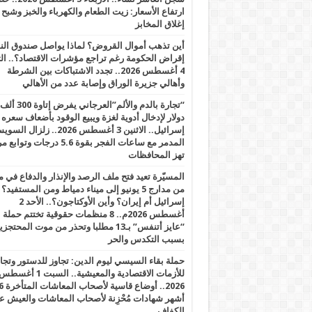
ارتفاع الأسعار: زيت الطعام والكهرباء والخبز وشبح
إغلاق المخابز
أين تذهب أموال القروض؟ لماذا يواصل صندوق الن
إقراض الحكومة رغم تراجع مؤشرات الاقتصاد؟.. الثل
4 أغسطس 2026.. تجدد الاشتباكات بين الشرطة
وأهالي جزيرة الوراق وإصابة عدد من الأهالي
“تجارة بالدم والألم”العرجاني يفرض إتاوة 300 ألف
دولار لإدخال أدوية لغزة ويبيع الوقود بأضعاف سعره
إسرائيل.. الاثنين 3 أغسطس 2026.. زلزال ا
المدمر مع ساعات الفجر بقوة 5.6 درجات وت
تهز المحافظات
المسيّرة تعيد فتح ملف الرصد والإنذار والدفاع في 
من مدارج 5 يونيو إلى ميناء دمياط ومن المستفيد؟
إسرائيل أم إيران؟ وأين الأوكتاجون؟.. الأحد 2
أغسطس 2026م.. 8 منظمات حقوقية تختتم حملة
“عايز أتنفس” بـ13 مطلبا وتحذر من موت المحتجز
بسبب التكدس والحر
حملة بقاء السيسي ليوم الدين: تجاوز للدستور وتج
للأزمات الاقتصادية والمعيشية.. السبت 1 أغس
2026.. أوضاع قاسية لأصحاب الم
أشهر شهادات مُحْزِنة لأصحاب المعاشات والعيش ع
الكفاف