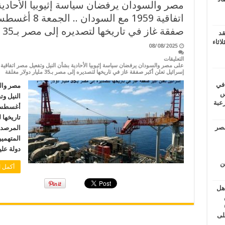
مصر والسودان يرفضان سياسة إثيوبيا الأحادي
صفقة غاز في تاريخها لتصديره إلى مصر بـ35 مليار دولار
قد
اثاء
08/08/2025
التعليقات
إسرائيل تعلن أكبر صفقة غاز في تاريخها لتصديره إلى مصر بـ35 مليار دولار مغلقة
 في
مصر وال
لسويس
وابع مرعبة
مصر
المرصد 
دولة علي
ين
أكمل ا
اهل
طس
عاشات المتأخرة 6
لى