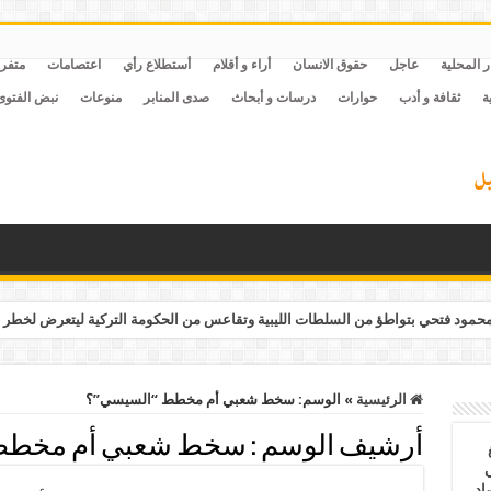
ر المحلية
عاجل
حقوق الانسان
أراء و أقلام
أستطلاع رأي
اعتصامات
متفر
ة
ثقافة و أدب
حوارات
درسات و أبحاث
صدى المنابر
منوعات
نبض الفتوى
مود فتحي بتواطؤ من السلطات الليبية وتقاعس من الحكومة التركية ليتعرض لخطر 
الرئيسية
»
الوسم:
سخط شعبي أم مخطط “السيسي”؟
أرشيف الوسم :
سخط شعبي أم مخطط
ي
أغسطس 2026.. حصاد