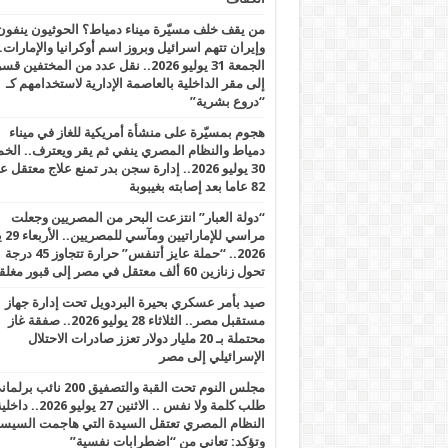
من يقف خلف مسيّرة ميناء دمياط؟ الحوثيون ينفون
وإيران تتهم اسرائيل وبروز اسم أوكرانيا والإمارات.
الجمعة 31 يوليو 2026.. نقل عدد من المختفين قسر
إلى مقر الداخلية بالعاصمة الإدارية لاستخدامهم كـ
“دروع بشرية”
هجوم بمسيّرة على منشأة أمريكية للغاز في ميناء
دمياط والنظام المصري ينفي ثم يقر ويعترف.. ال
30 يوليو 2026.. إدارة سجن بدر تمنع علاج معتقل
82 عاما بعد إصابته بغيبوبة
“دولة العبار” انتزعت البحر من المصريين وجعلت
مراسي للإ
2026.. “حملة عايز أتنفس” حرارة تتجاوز 45 درجة
تحول زنازين 60 ألف معتقل في مصر إلى قبور مغلقة
صيد بأمر عسكري بحيرة البردويل تحت إدارة جهاز
مستقبل مصر.. الثلاثاء 28 يوليو 2026.. صفقة غاز
محتملة بـ 20 مليار دولار تعزز صادرات الاحتلال
الإسرائيلي إلى مصر
مجلس النوم تحت القبة والتصفيق 200 نائ
طلب كلمة ولا نفس .. الاثنين 27 يوليو 2026.. 
النظام المصري تعتقل السيدة التي هاجمت السيس
وتؤكد: تعاني من “اضطرابات نفسية”