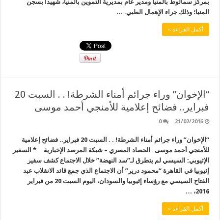
بمركز سمالوط بالمنيا ومدير عام بمديرية التموين بالمنيا، شهيدا بسجن
المنيا؛ وذلك جراء الإهمال الطبي. …
أكمل القراءة »
“الإخوان” وراء جرائم أمناء الشرطة! . . السبت 20
فبراير.. فضائح إعلامية للأمنجي أحمد موسى
0
21/02/2016
“الإخوان” وراء جرائم أمناء الشرطة! . . السبت 20 فبراير.. فضائح إعلامية
للأمنجي أحمد موسى الحصاد المصري – شبكة المرصد الإخبارية * السفير
الإثيوبي: السيسي لم يتطرق لـ”سد النهضة” خلال الاجتماع كشف سفير
إثيوبيا في القاهرة “محمود درير” أن الاجتماع الذي جمع قائد الانقلاب عبد
الفتاح السيسي مع رؤساء إثيوبيا والسودان، اليوم السبت 20 من فبراير
2016، …
أكمل القراءة »