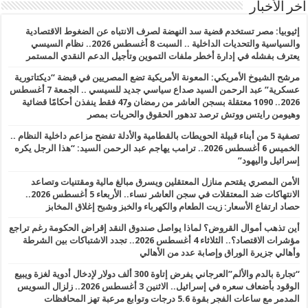
أخر الأخبار
إثيوبيا: مصر تستخدم قضية سد النهضة لصرف الانتباه عن الضغوط الاقتصادية
والسياسية والتحديات الداخلية .. السبت 8 أغسطس 2026.. نظام السيسي
يعترف بفشله في إدارة أخطر ملفات التموين وتأجيل الدعم النقدي المستمر
مرشح الشيوخ الأمريكي: المعونة الأمريكية تضع المصريين في قبضة “ديكتاتورية
عسكرية” عبد الرحمن السيد صداع سياسي جديد للسيسي .. الجمعة 7 أغسطس
2026.. 1090 معتقلة بسجن العاشر من رمضان و47 فقط ينفذن أحكامًا قضائية
وهيومن رايتس ووتش ترصد تدهور الحقوق والحريات بمصر
تصفية 5 من أبناء قبيلة الحويطات بالقطامية والأدلة تفضح مزاعم داخلية النظام ..
الخميس 6 أغسطس 2026.. ترامب يهاجم عبد الرحمن السيد: “هذا الرجل يكره
إسرائيل واليهود”
الأمن المصري يقتحم منازل المعتقلين ويسرق مبالغ مالية ومقتنيات وتصاعد
الانتهاكات ضد المعتقلات في سجن العاشر نساء.. الأربعاء 5 أغسطس 2026..
حصاد ارتفاع الأسعار: زيت الطعام والكهرباء والخبز وشبح إغلاق المخابز
أين تذهب أموال القروض؟ لماذا يواصل صندوق النقد إقراض الحكومة رغم تراجع
مؤشرات الاقتصاد؟.. الثلاثاء 4 أغسطس 2026.. تجدد الاشتباكات بين الشرطة
وأهالي جزيرة الوراق وإصابة عدد من الأهالي
“تجارة بالدم والألم”العرجاني يفرض إتاوة 300 ألف دولار لإدخال أدوية لغزة ويبيع
الوقود بأضعاف سعره في إسرائيل.. الاثنين 3 أغسطس 2026.. زلزال السويس
المدمر مع ساعات الفجر بقوة 5.6 درجات وتوابع مرعبة تهز المحافظات