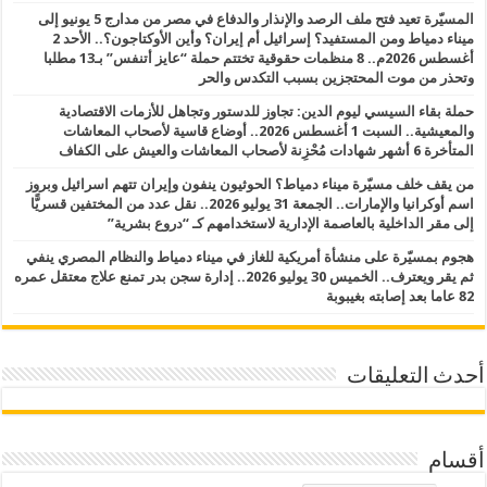
المسيّرة تعيد فتح ملف الرصد والإنذار والدفاع في مصر من مدارج 5 يونيو إلى
ميناء دمياط ومن المستفيد؟ إسرائيل أم إيران؟ وأين الأوكتاجون؟.. الأحد 2
أغسطس 2026م.. 8 منظمات حقوقية تختتم حملة “عايز أتنفس” بـ13 مطلبا
وتحذر من موت المحتجزين بسبب التكدس والحر
حملة بقاء السيسي ليوم الدين: تجاوز للدستور وتجاهل للأزمات الاقتصادية
والمعيشية.. السبت 1 أغسطس 2026.. أوضاع قاسية لأصحاب المعاشات
المتأخرة 6 أشهر شهادات مُحْزِنة لأصحاب المعاشات والعيش على الكفاف
من يقف خلف مسيّرة ميناء دمياط؟ الحوثيون ينفون وإيران تتهم اسرائيل وبروز
اسم أوكرانيا والإمارات.. الجمعة 31 يوليو 2026.. نقل عدد من المختفين قسريًّا
إلى مقر الداخلية بالعاصمة الإدارية لاستخدامهم كـ “دروع بشرية”
هجوم بمسيّرة على منشأة أمريكية للغاز في ميناء دمياط والنظام المصري ينفي
ثم يقر ويعترف.. الخميس 30 يوليو 2026.. إدارة سجن بدر تمنع علاج معتقل عمره
82 عاما بعد إصابته بغيبوبة
أحدث التعليقات
أقسام