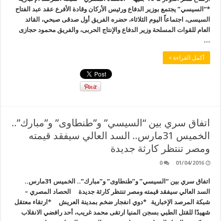
*“السيسي” يجتمع بوزير الدفاع ورئيس الأركان وقادة الأفرع عقد عبد الفتاح
السيسى، اجتماعاً اليوم الثلاثاء، حضره الفريق أول صدقى صبحي، القائد
العام للقوات المسلحة وزير الدفاع والإنتاج الحربى، والفريق محمود حجازى
…
أكمل القراءة »
اتفاق سري بين “السيسي” و”طنطاوى” و”مبارك”..
الخميس 31مارس.. السد العالي سيفقد قيمته
ومصر تنتظر كارثة جديدة
0
01/04/2016
اتفاق سري بين “السيسي” و”طنطاوى” و”مبارك”.. الخميس 31مارس..
السد العالي سيفقد قيمته ومصر تنتظر كارثة جديدة الحصاد المصري –
شبكة المرصد الإخبارية *دوي انفجار ضخم بمدينة العريش *ارتقاء معتقل
شهيدًا للقتل الطبي بسجن المنيا ارتقى محمد غريب، أحد رافضي الانقلاب