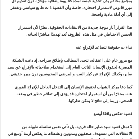
بمجمع محاكم بدر، تجديد حبسه لمدة 45 يومًا إضافية مؤخرًا، دون تقديم أي
مبرر قانوني لاستمرار احتجازه، خاصة وأن القضية ذات طابع سياسي وتفتقر
إلى أي أدلة مادية واضحة.
هذا القرار أثار موجة جديدة من الانتقادات الحقوقية، نظرًا لأن استمرار
الحبس الاحتياطي في مثل هذه الظروف يُعد تهديدًا مباشرًا لحياته.
نداءات حقوقية تتصاعد للإفراج عنه
مع مرور عام على اعتقاله، تتجدد المطالب بإطلاق سراحه، إذ دعت الشبكة
المصرية لحقوق الإنسان النائب العام إلى استخدام صلاحياته بالإفراج عن سيد
صابر، وكذلك الإفراج عن كبار السن والمرضى المحبوسين دون مبرر حقيقي.
كما دعا مركز الشهاب لحقوق الإنسان إلى التدخل العاجل للإفراج الفوري
عنه، محذرًا من أن استمرار احتجازه قد يؤدي إلى تفاقم خطير في وضعه
الصحي، وربما إلى نتائج لا يمكن تداركها.
قضية تعكس واقعًا أوسع
لا تمثل قضية سيد صابر حالة فردية، بل تأتي ضمن سلسلة طويلة من
الاعتقالات التي تستهدف صحفيين ومدونين ونشطاء، ما يعكس أزمة أوسع في