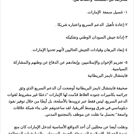
‏٥- تجريم الإخوان والإسلاميين وإبعادهم عن الدفاع عن وطنهم والمشاركة
السياسية.
فايننشال تايمز البريطانية
صحيفة فايننشال تايمز البريطانية أوضحت أن الدعم السريع الذي وثق
جرائمه بكاميرات جنوده الغلاظ قدّمت لها الإمارات “دعمًا غير مشروط لقوات
الدعم السريع، ليس فقط عبر تزويدها بالأسلحة، بل أيضًا من خلال توفير نفوذ
دبلوماسي في شرق ووسط أفريقيا، لقد ساعدوهم على بناء شبكة علاقات
واسعة” بحسل ما نقلت عن موظف بالمجتمع المدني.
ونقلت أيضا عن محللين أن أحد الدوافع الأساسية لتدخل الإمارات كان منع
عودة الفصائل الإسلامية المرتبطة بالجيش السوداني والميليشيات المتحالفة