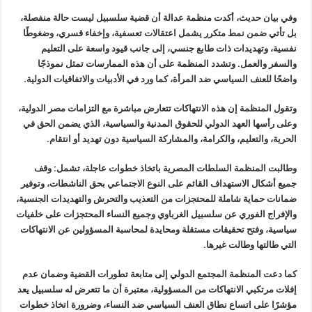
وفي بيان حديث، أكدت منظمة عدالة أن قضية سلسبيل ليست حالة منفصلة،
بل تأتي ضمن نمط متكرر يشمل اعتقالات تعسفية، وإخفاء قسري، وضغوطًا
نفسية، وتهديدات ذات طابع جنسي، إلى جانب قيود واسعة على التعليم
والسفر والعمل. وتشدد المنظمة على أن هذه الممارسات تمثل نموذجًا
واضحًا للعنف السياسي ضد المرأة، كما ورد في الأدبيات والاتفاقيات الدولية.
وتقول المنظمة إن هذه الانتهاكات تتعارض مباشرة مع التزامات مصر الدولية،
وعلى رأسها العهد الدولي للحقوق المدنية والسياسية، الذي يضمن الحق في
الحرية، والتعليم، والكرامة، والمشاركة السياسية دون تهديد أو انتقام.
وطالبت المنظمة السلطات المصرية باتخاذ خطوات عاجلة، تشمل: وقف
جميع أشكال الاستهداف القائم على النوع الاجتماعي بحق الناشطات، وتوفير
ضمانات حماية شاملة للمحتجزات من التعذيب والتحرش والتهديدات الجنسية،
والإفراج الفوري عن سلسبيل الغرباوي وجميع النساء المحتجزات على خلفيات
سياسية، وفتح تحقيقات مستقلة ومحايدة لمحاسبة المسؤولين عن الانتهاكات
التي طالتها وطالت غيرها.
كما دعت المنظمة المجتمع الدولي إلى متابعة تطورات القضية وضمان عدم
إفلات مرتكبي الانتهاكات من المسؤولية، معتبرة أن ما تتعرض له سلسبيل يعد
مؤشرًا على اتساع نطاق العنف السياسي ضد النساء، وضرورة اتخاذ خطوات