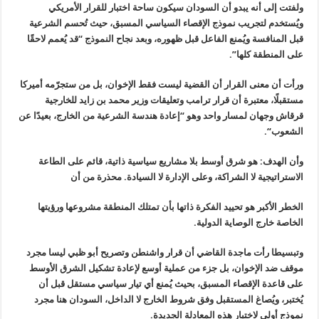
ولفتت إلى أنه يبدو أن السودان سيكون ساحة اختبار للقرار الأمريكي
ويُستخدم لتجريب نموذج الإقصاء السياسي المسبق، حيث تُحسم الشرعية
قبل المنافسة ويُمنع الفاعل قبل ظهوره، وبعد نجاح النموذج “قد يُعمم لاحقًا
على المنطقة كلها”.
ورأت أن معنى القرار أن القضية ليست فقط الإخوان، بل من ستجرّمه أميركا
مستقبلًا، معتبرة أن قرار ترامب وتعليقات وزير محمد بن زايد للخارجية
قرقاش
وجهان لمسار واحد وهو “إعادة هندسة الشرعية من الخارج، بعيدًا عن
الشعوب
“.
وأن الهدف: هو شرق أوسط بلا مشاريع سياسية ذاتية، قائم على الطاعة
الاستراتيجية لا الشراكة، وعلى الإدارة لا السيادة. محذرة من أن
الخطر الأكبر هو تحييد الفكرة ذاتها بأن تمتلك المنطقة مشروعها ورؤيتها
الخاصة خارج الوصاية الدولية.
وتبسيطا رأت ماجدة القاضي أن قرار واشنطن وتصريح أبو ظبي ليسا مجرد
موقف ضد الإخوان، بل جزء من عملية أوسع لإعادة تشكيل الشرق الأوسط
على قاعدة الإقصاء المسبق، بحيث يُمنع أي تيار سياسي مستقل قبل أن
يُختبر، ويُصاغ المستقبل وفق شروط الخارج لا الداخل، السودان هنا مجرد
نموذج أولي لاختبار هذه المعادلة الجديدة.