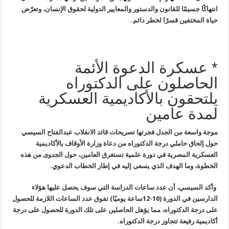
انتهاكًا جسيمًا للقانون والدستور والمعايير الدولية
لحقوق الإنسان، وتعرّض
حياة المختفين قسرًا لخطر دائم
.
* عسكرة الدعوة الأئمة
الحاصلون على الدكتوراه
يلتحقون بالأكاديمية العسكرية
لمدة عامين
موجة واسعة من الجدل فجرتها تصريحات قائد
الانقلاب عبدالفتاح السيسي
حول إلحاق حاملي درجة الدكتوراه من دعاة وزارة
الأوقاف بالأكاديمية
العسكرية المصرية في دورة علمية تستغرق العامين، حول
الجدوى من هذه
الخطوة، وما الهدف الذي يسعى إليه في إطار الخطاب الدعوي
.
وأكد السيسي، أن عدد ساعات الدراسة التي
سوف يحصل عليها هؤلاء
الدارسين في الدورة (10-12ساعة يوميًا) تفوق عدد
الساعات اللازمة للحصول
على درجة الدكتوراه، مما يؤهل الحاصلين على تلك
الدورة للحصول على درجة
أكاديمية رفيعة تتجاوز درجة الدكتوراه
.