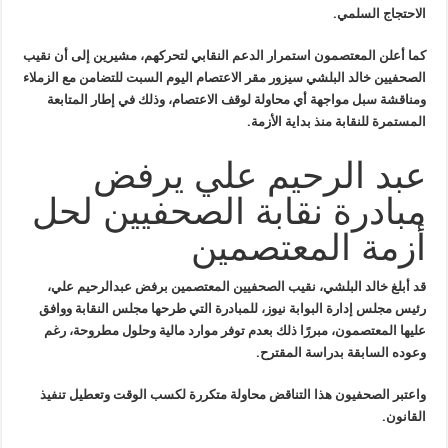
الاحتجاج السلمي
.
كما أعلن المعتصمون استمرار الدعم النقابي لتحركهم، مشيرين إلى أن نقيب
الصحفيين خالد البلشي سيزور مقر الاعتصام اليوم السبت للتضامن مع الزملاء
ومناقشة سبل مواجهة أي محاولة لوقف الاعتصام، وذلك في إطار المتابعة
المستمرة للنقابة منذ بداية الأزمة
.
عبد الرحيم علي يرفض
مبادرة نقابة الصحفيين لحل
أزمة المعتصمين
قد أبلغ خالد البلشي، نقيب الصحفيين المعتصمين برفض عبدالرحيم علي،
رئيس
مجلس إدارة البوابة نيوز، للمبادرة التي طرحها مجلس النقابة ووافق
عليها
المعتصمون، مبررًا ذلك بعدم توفر موارد مالية وحلول مطروحة، رغم
وعوده
السابقة بدراسة المقترح
.
واعتبر الصحفيون هذا التناقض محاولة متكررة لكسب الوقت وتعطيل تنفيذ
القانون
.