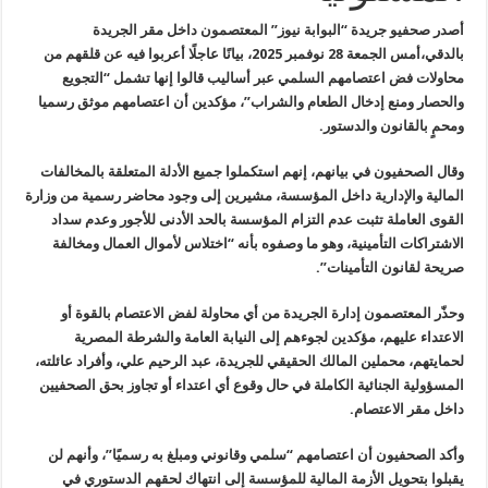
أصدر صحفيو جريدة “البوابة نيوز” المعتصمون داخل مقر الجريدة
بالدقي،أمس
الجمعة 28 نوفمبر 2025، بيانًا عاجلًا أعربوا فيه عن قلقهم من
محاولات فض
اعتصامهم السلمي عبر أساليب قالوا إنها تشمل “التجويع
والحصار ومنع إدخال
الطعام والشراب”، مؤكدين أن اعتصامهم موثق رسميا
ومحمٍ بالقانون والدستور
.
وقال الصحفيون في بيانهم، إنهم استكملوا جميع الأدلة المتعلقة
بالمخالفات
المالية والإدارية داخل المؤسسة، مشيرين إلى وجود محاضر رسمية
من وزارة
القوى العاملة تثبت عدم التزام المؤسسة بالحد الأدنى للأجور وعدم
سداد
الاشتراكات التأمينية، وهو ما وصفوه بأنه “اختلاس لأموال العمال
ومخالفة
صريحة لقانون التأمينات
”.
وحذّر المعتصمون إدارة الجريدة من أي محاولة لفض الاعتصام بالقوة أو
الاعتداء عليهم، مؤكدين لجوءهم إلى النيابة العامة والشرطة المصرية
لحمايتهم، محملين المالك الحقيقي للجريدة، عبد الرحيم علي، وأفراد عائلته،
المسؤولية الجنائية الكاملة في حال وقوع أي اعتداء أو تجاوز بحق الصحفيين
داخل مقر الاعتصام
.
وأكد الصحفيون أن اعتصامهم “سلمي وقانوني ومبلغ به رسميًا”، وأنهم لن
يقبلوا بتحويل الأزمة المالية للمؤسسة إلى انتهاك لحقهم الدستوري في