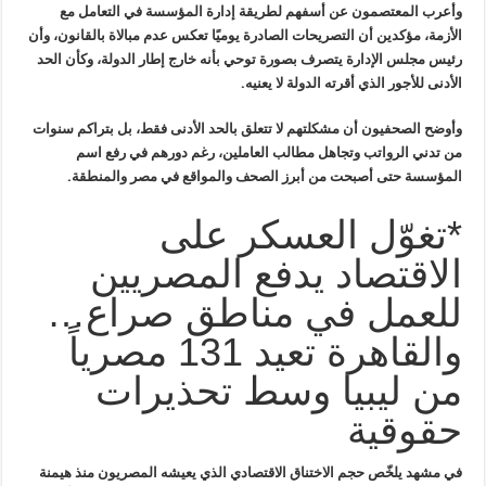
وأعرب المعتصمون عن أسفهم لطريقة إدارة المؤسسة في التعامل مع
الأزمة،
مؤكدين أن التصريحات الصادرة يوميًا تعكس عدم مبالاة بالقانون، وأن
رئيس
مجلس الإدارة يتصرف بصورة توحي بأنه خارج إطار الدولة، وكأن الحد
الأدنى
للأجور الذي أقرته الدولة لا يعنيه
.
وأوضح الصحفيون أن مشكلتهم لا تتعلق بالحد الأدنى فقط، بل بتراكم سنوات
من تدني الرواتب وتجاهل مطالب العاملين، رغم دورهم في رفع اسم
المؤسسة حتى
أصبحت من أبرز الصحف والمواقع في مصر والمنطقة
.
*تغوّل العسكر على
الاقتصاد يدفع المصريين
للعمل في مناطق صراع…
والقاهرة تعيد 131 مصرياً
من ليبيا وسط تحذيرات
حقوقية
في مشهد يلخّص حجم الاختناق الاقتصادي الذي يعيشه المصريون منذ هيمنة