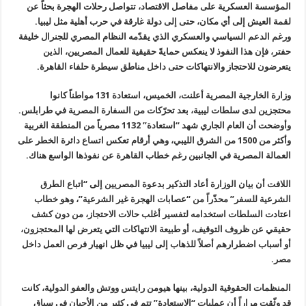
المؤسسة العسكرية على مفاصل الاقتصاد، تتواصل رحلات الهجرة بحثاً عن
لقمة العيش إلى أي مكان، حتى إلى دولة غارقة في حرب أهلية مثل ليبيا.
ورغم الدعم السياسي والعسكري الذي يقدّمه النظام المصري للجنرال خليفة
حفتر، فإن هذا النفوذ لا ينعكس حمايةً حقيقية للعمال المصريين، الذين
يتعرضون للاحتجاز والانتهاكات حتى داخل مناطق سيطرة حلفاء القاهرة.
وزارة الخارجية المصرية أعلنت، الخميس، استعادة 131 مواطناً كانوا
محتجزين لدى سلطات ليبية، بعد تحرّكات من السفارة المصرية في طرابلس.
وأوضحت أن العام الجاري شهد “استعادة” 1132 مصرياً من المنطقة الغربية
وأكثر من 1500 من الشرق الليبي، وهي أرقام تعكس اتساع دائرة الخطر على
العمالة المصرية في الجانبين رغم خطاب القاهرة عن نفوذها الواسع هناك.
اللافت أن بيان الوزارة أعاد التذكير بدعوة المصريين إلى “اتباع الطرق
الشرعية للسفر” محذّراً من “عصابات الهجرة غير الشرعية”، وهو خطاب
اعتادت السلطات استخدامه لتفسير أغلب حالات الاحتجاز، من دون كشف
حقيقي عن ظروف التوقيف، أو طبيعة الانتهاكات التي يتعرض لها المحتجزون،
أو أسباب اضطرارهم أصلاً للذهاب إلى ليبيا في ظل انهيار فرص العمل داخل
مصر.
المنظمات الحقوقية الدولية، بينها هيومن رايتس ووتش والعفو الدولية، كانت
قد وثّقت مراراً أن عمليات “الاستعادة” تتم في كثير من الأحيان في سياق