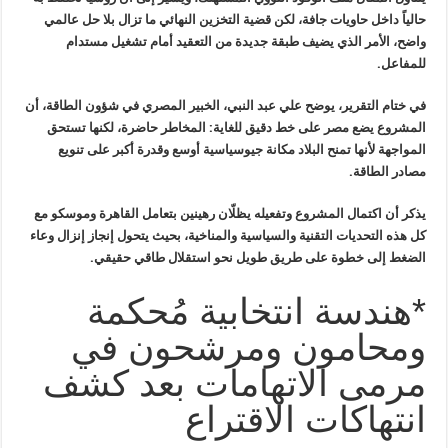
حالياً داخل حاويات جافة، لكن قضية
التخزين النهائي ما تزال بلا حل عالمي
واضح، الأمر الذي يضيف طبقة جديدة من
التعقيد أمام تشغيل مستدام
للمفاعل
.
في ختام التقرير، يوضح علي عبد النبي،
الخبير المصري في شؤون الطاقة، أن
المشروع يضع مصر على خط دقيق للغاية
:
المخاطر حاضرة، لكنها تستحق
المواجهة لأنها تمنح البلاد مكانة جيوسياسية
أوسع وقدرة أكبر على تنويع
مصادر الطاقة
.
يذكر أن اكتمال المشروع وتفعيله يظلّان
رهينين بتعامل القاهرة وموسكو مع
كل هذه التحديات التقنية والسياسية
والمناخية، بحيث يتحول إنجاز إنزال وعاء
الضغط إلى خطوة على طريق طويل نحو
استقلال طاقي حقيقي
.
*هندسة انتخابية مُحكمة
ومحامون ومرشحون في
مرمى الاتهامات بعد كشف
انتهاكات الاقتراع