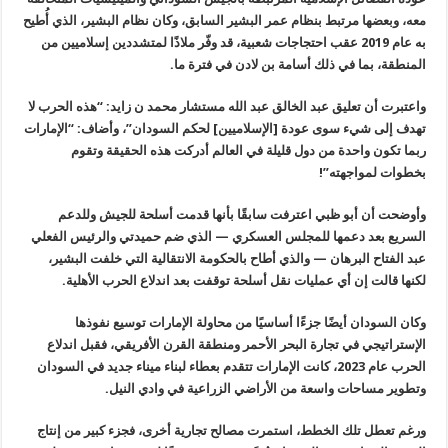
معه، وبعضها مرتبط بنظام عمر البشير السابق، وكان نظام البشير، الذي أُطيح
به عام 2019 عقب احتجاجات شعبية، قد وفّر ملاذًا لمتشددين إسلاميين من
المنطقة، بما في ذلك أسامة بن لادن في فترة ما.
واعتبرت أن تعليق عبد الخالق عبد الله مستشار محمد ن زايد: “هذه الحرب لا
تهدف إلى شيء سوى عودة [الإسلاميين] لحكم السودان”، وأضاف: “الإمارات
ربما تكون واحدة من دول قليلة في العالم أدركت هذه الحقيقة وتقوم
بخطوات لمواجهته”!
وأوضحت أن أبو ظبي اعترفت سابقًا بأنها قدمت أسلحة للجيش وللدعم
السريع بعد دعمها للمجلس العسكري — الذي ضم حميدتي والرئيس الفعلي
عبد الفتاح البرهان — والذي أطاح بالحكومة الانتقالية التي خلفت البشير،
لكنها قالت إن أي عمليات نقل أسلحة توقفت بعد اندلاع الحرب الأهلية.
وكان السودان أيضًا جزءًا أساسيًا من محاولة الإمارات توسيع نفوذها
الإستراتيجي في تجارة البحر الأحمر ومنطقة القرن الأفريقي، فقبل اندلاع
الحرب عام 2023، كانت الإمارات تتقدم بعطاء لبناء ميناء جديد في السودان
وتطوير مساحات واسعة من الأراضي الزراعية في وادي النيل.
ورغم تعطل تلك الخطط، استمرت مصالح تجارية أخرى، فجزء كبير من إنتاج