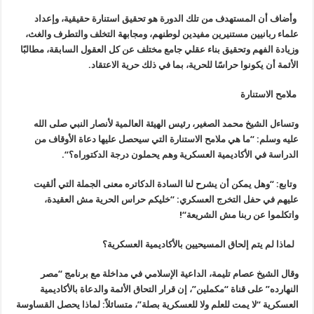
وأضاف أن المستهدف من تلك الدورة هو تحقيق
استنارة حقيقية، وإعداد
علماء ربانيين مستنيرين مفيدين لوطنهم، ومجابهة
التخلف والتطرف والغث،
وزيادة الفهم وتحقيق بناء عقلي جامع مختلف عن كل
العقول السابقة، مطالبًا
الأئمة أن يكونوا حراسًا للحرية، بما في ذلك حرية
الاعتقاد
.
ملامح الاستنارة
وتساءل الشيخ محمد الصغير، رئيس الهيئة
العالمية لأنصار النبي صلى الله
عليه وسلم: “ما هي ملامح الاستنارة التي
سيحصل عليها دعاة الأوقاف من
الدراسة في الأكاديمية العسكرية وهم يحملون
درجة الدكتوراه؟
“.
وتابع: “وهل يمكن أن يشرح لنا السادة
الدكاتره معنى الجملة التي ألقيت
عليهم في حفل التخرج العسكري: “خليكم حراس
الحرية مش العقيدة،
واتكلموا عن ربنا مش الشريعة
“!
لماذا لم يتم إلحاق المسيحيين بالأكاديمية العسكرية؟
وقال الشيخ عصام تليمة، الداعية الإسلامي في مداخلة مع برنامج “مصر
النهارده” على قناة “مكملين”، إن قرار التحاق الأئمة والدعاة بالأكاديمية
العسكرية “لا يمت للعلم ولا للعسكرية بصلة”، متسائلاً: لماذا يحصل القساوسة