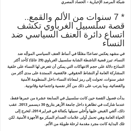
شبكة المرصد الإخبارية – الحصاد المصري
* 7 سنوات من الألم والقمع..
قصة سلسبيل الغرباوي تكشف
اتساع دائرة العنف السياسي ضد
النساء
في مشهد يعكس تصاعدًا مقلقًا في أنماط العنف السياسي الموجَّه ضد
النساء، تبرز قضية الناشطة الشابة سلسبيل الغرباوي (29 عامًا) كأحد أكثر
النماذج دلالة على حجم الانتهاكات التي يمكن أن تتعرض لها النساء على خلفية
المشاركة العامة أو النشاط الحقوقي. فالقضية، الممتدة على مدى أكثر من
عشر سنوات، تحولت إلى رمز لمعاناة النساء داخل المنظومة الأمنية
والقضائية، وما يترتب على ذلك من آثار نفسية واجتماعية وقانونية.
بدأت فصول القصة حين كانت سلسبيل في السابعة عشرة من عمرها فقط،
عندما شاركت في تظاهرة داخل جامعة الأزهر بتاريخ 30 ديسمبر 2013. عقب
ذلك، ألقي القبض عليها وأُخلي سبيلها بكفالة في فبراير 2014، لتخرج إلى
الحياة العامة وهي تحمل أولى علامات الصدام المبكر مع الأجهزة الأمنية. لكن
تلك البداية كانت مجرد مقدمة لرحلة طويلة من الألم.