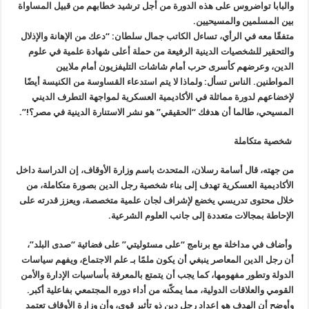
والبابا تواضروس على هذه الدورة من أجل ترشيد خطابهم من قبيل المساواة
بين
المسلمين والمسيحيين
.
متفقًا معه في الرأي، تساءل الكاتب جمال سلطان: “دعك من الإهانة والإذلال
والتحقير للشخصيات الدينية الرفيعة من حملة أعلى شهادة علمية في علوم
الدين، وعرضهم كأسرى حرب أمام شاشات التليفزيون أمام ملايين
المواطنين
.
الناس تسأل: ولماذا لا يتم استدعاء القساوسة من الكنيسة أيضًا
لإخضاعهم
لدورة مماثلة في الأكاديمية العسكرية لمواجهة التطرف الديني
المسيحي، طالما
أن هدفك “الحقيقي” هو نشر الاستنارة الدينية في مصر؟
!”.
شخصية متكاملة
من جهته، قال أسامة رسلان، المتحدث باسم وزارة الأوقاف، إن الدراسة داخل
الأكاديمية العسكرية تهدف إلى بناء شخصية رجل الدين بصورة متكاملة، من
خلال
محتوى تدريسي يخضع لإشراف لجان علمية متخصصة، ويعزز قدرته على
الإحاطة
بمجالات متعددة إلى جانب العلوم الشرعية
.
وأضاف في مداخلة مع برنامج “على مسئوليتي
”
على فضائية “صدى البلد”،
أن رجل الدين المعاصر ينبغي أن يكون ملمًا بـ علم
الاجتماع، ويفهم سياسات
الدولة وتطور مفهومها، كما يجب أن يتمتع بالمعرفة
بأساسيات الإدارة والأمن
القومي والعلاقات الدولية، مما يمكّنه من أداء
دوره المجتمعي بفاعلية أكبر
.
وأوضح أن الهدف هو إعداد رجل دين ذو تأثير
قوي، وأن وزارة الأوقاف تعتمد