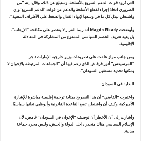
التي تُزود قوات الدعم السريع بالأسلحة، وستبلغ عن ذلك، وقال: إنه “من
الضروري اتخاذ إجراء لقطع الأسلحة والدعم عن قوات ’الدعم السريع‘ وإن
واشنطن تبذل كل ما في وسعها لإنهاء القتال والضغط على الأطراف المعنية”.
وأوضحت ‏
Magda Elkady
أنه ربما القرار لا يقتصر على مكافحة “الإرهاب”،
بل يعيد تعريف الخصم السياسي الممنوع من المشاركة في المعادلة
الإقليمية.
ومن جانب مواز علقت على تصريحات وزير خارجية الإمارات تاجر
“المرسيدس” أنور قرقاش الذي زعم فيها أن “الجماعات المرتبطة بالإخوان لا
يمكنها تحديد مستقبل السودان”.
البداية في السودان
واعتبرت “القاضي” أن هذا التصريح بمثابة ترجمة إقليمية مباشرة للإشارة
الأميركية، وكيف أن واشنطن تضع القاعدة القانونية وأبوظبي تعلنها سياسيًا
.
وأشارت إلى أن الأخطر أن توصيف “الإخوان في السودان” غامض، لأن
الإسلام السياسي هناك متجذر داخل الدولة والجيش، وليس مجرد جماعة
مدنية.