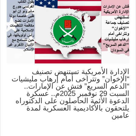
الإدارة الأمريكية تستنهض تصنيف
“الإخوان” وتتراخى أمام إرهاب مليشيات
“الدعم السريع” فتش عن الإمارات..
السبت 29 نوفمبر 2025م.. عسكرة
الدعوة الأئمة الحاصلون على الدكتوراه
يلتحقون بالأكاديمية العسكرية لمدة
عامين