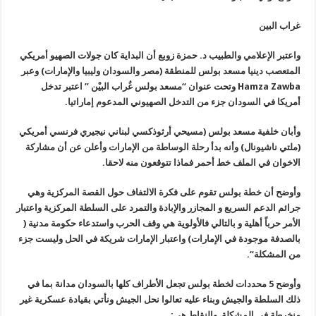
غراب البين
واعتبر الإعلامي والطبيب د. حمزة زوبع
أن البداية كان جولات الصهيو أمريكي
المتعصب دينيا مسعد بولس للمنطقة (مصر
والسودان وليبيا والإمارات) وعبر
Hamza Zawba
وتحت عنوان “مسعد بولس غُراب البيْن ” اعتبر تدخل
أمريكا في السودان جزء من التدخل الصهيوني المدعوم إماراتيا
.
وأبان خلفية مسعد بولس (مسيحي أرثوذكسي لبناني نيجيري فرنسي أمريكي
(
ملتي ناشيونال) وأنه بدأ رحلة الوساطة من الإمارات وأعلن عن أن مشاركة
الاخوان في الملف خط أحمر فماذا تتوقعون منه لاحقا
.
وأوضح أن خطة بولس تقوم على فكرة الالتفاف حول القصة المركزية وهي
جرائم
الدعم السريع و المجازر والإبادة والتمرد على السلطة المركزية واعتبار
الأمر حرباً أهلية و بالتالي فالأولوية هي وقف الحرب واستدعاء حكومة مدنية
(
بالصدفة موجودة في الإمارات) واعتبار الإمارات شريكة في الحل وليست جزء
من
المشكلة
“.
وأوضح 5 محددات لخطة بولس تجعل الأطراف كلها بالسودان مدانة بما في
ذلك السلطة والجيش وبناء عليه تعالوا نحل الجيش ونأتي بقيادة عسكرية غير
منخرطة في المشكلة والنقاط هي: