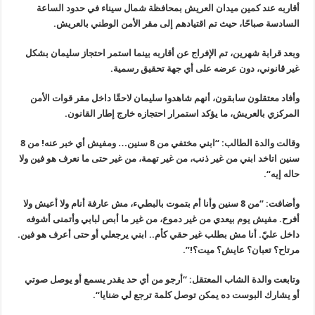
أقاربه عند كمين ميدان العريش بمحافظة شمال
سيناء في حدود الساعة
السادسة صباحًا، حيث تم اقتيادهم إلى مقر الأمن
الوطني بالعريش
.
وبعد قرابة شهرين، تم الإفراج عن أقاربه بينما استمر احتجاز سليمان بشكل
غير قانوني، دون عرضه على أي جهة تحقيق رسمية
.
وأفاد معتقلون سابقون، أنهم شاهدوا سليمان لاحقًا داخل مقر قوات الأمن
المركزي بالعريش، ما يؤكد استمرار احتجازه خارج إطار القانون
.
وقالت والدة الطالب: “ابني مختفي من 8
سنين… ومفيش أي خبر عنه! من 8
سنين اتاخد ابني من غير ذنب، من غير تهمة، من
غير حتى ما نعرف هو فين ولا
حاله إيه
“.
وأضافت: “من 8 سنين وأنا أم بتموت
بالبطيء، مش عارفة أنام ولا أعيش ولا
أفرح. مفيش يوم بيعدي من غير دموع، من
غير ما أبص لبابي وأتمنى أشوفه
داخل عليّ. أنا مش بطلب غير حقي كأم.. ابني
يرجعلي أو حتى أعرف هو فين.
مرتاح؟ تعبان؟ عايش؟ ميت؟
!”.
وتابعت والدة الشاب المعتقل: “أرجو من أي حد يقدر يسمع أو يوصل صوتي
أو يشارك البوست ده يمكن توصل كلمة ترجع لي ضنايا
“.