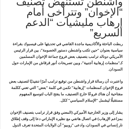
واشنطن تستنهض تصنيف
“الإخوان” وتتراخى أمام
إرهاب مليشيات “الدعم
السريع”
ربطت الباحثة والأكاديمية ماجدة القاضي في تحديثها على فيسبوك بقراءة
سياسية بعنوان “حين تكتب واشنطن دستور الخصومة”، بين قرار الرئيس
الأمريكي دونالد ترامب بتصنيف بعض فروع جماعة الإخوان المسلمين
كـ”منظمات إرهابية أجنبية”، وبين تصريحات أنور قرقاش من الإمارات حول
السودان.
واعتبرت أن رسالة قرار واشنطن من توقيع ترامب أمرًا تنفيذيًا لتصنيف بعض
فروع الإخوان كمنظمات “إرهابية” تكمن في كلمة “بعض” التي تعني ككلمة
مفتاحية أن هناك فروعًا خارج التصنيف، ما يفتح الباب لتوسيع المفهوم
مستقبلًا ليشمل “الإسلام السياسي” ككل.
يشار إلى وزير الخارجية الأميركي (المعني وفق قرار ترامب بتصنيف الإخوان
بمزاعم الإرهاب) في اتصال هاتفي مع نظيره الإماراتي دعا إلى وقف إطلاق
نار إنساني في السودان، وادعى “روبيو” أن الولايات المتحدة تعرف الدول