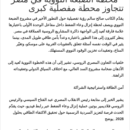
تتجاوز محطة مفصلية كبرى
يقدّم الكاتب صالح سالم رؤية تفصيلية حول
التطور الأخير في مشروع الضبعة
النووي ويصف لحظة إنزال وعاء الضغط داخل
مفاعل الوحدة الأولى باعتبارها
علامة فارقة تُعيد إلى الواجهة ذاكرة
المشاريع الروسية العملاقة في مصر.
ينظر كثيرون إلى هذا التطور باعتباره
وعداً بأمن طاقي طويل المدى، بينما
يثير في الوقت نفسه أسئلة تتعلق
بالعقوبات الغربية على موسكو، وتغيّر
المناخ، وتعقيدات تخزين الوقود النووي
المستهلك
.
خلفيات التعاون المصري
الروسي، تشير إلى أن هذه الخطوة النووية تُعيد إلى
الأذهان ضخامة مشروع
السد العالي، مع اختلاف السياق الدولي وتعقيداته
الراهنة
.
أمن الطاقة واستراتيجية الشراكة
يشير الخبر إلى متابعة رئيس الانقلاب
المصري عبد الفتاح السيسي والرئيس
الروسي فلاديمير بوتين عملية إنزال وعاء
الضغط عبر رابط فيديو، حيث يقدّم
الحدث فرصة لتعزيز السردية الرسمية حول
تحقيق الاكتفاء الطاقي بحلول
2028. يوضح