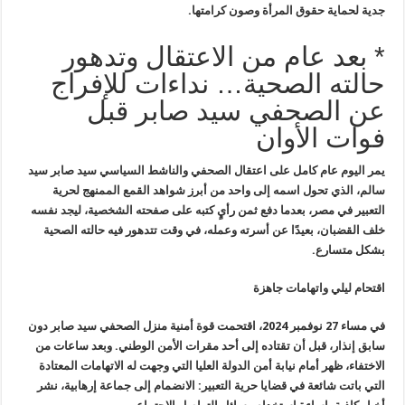
جدية لحماية حقوق المرأة وصون كرامتها.
* بعد عام من الاعتقال وتدهور
حالته الصحية… نداءات للإفراج
عن الصحفي سيد صابر قبل
فوات الأوان
يمر اليوم عام كامل على اعتقال الصحفي والناشط السياسي سيد صابر سيد
سالم، الذي تحول اسمه إلى واحد من أبرز شواهد القمع الممنهج لحرية
التعبير في مصر، بعدما دفع ثمن رأيٍ كتبه على صفحته الشخصية، ليجد نفسه
خلف القضبان، بعيدًا عن أسرته وعمله، في وقت تتدهور فيه حالته الصحية
بشكل متسارع.
اقتحام ليلي واتهامات جاهزة
في مساء 27 نوفمبر 2024، اقتحمت قوة أمنية منزل الصحفي سيد صابر دون
سابق إنذار، قبل أن تقتاده إلى أحد مقرات الأمن الوطني. وبعد ساعات من
الاختفاء، ظهر أمام نيابة أمن الدولة العليا التي وجهت له الاتهامات المعتادة
التي باتت شائعة في قضايا حرية التعبير: الانضمام إلى جماعة إرهابية، نشر