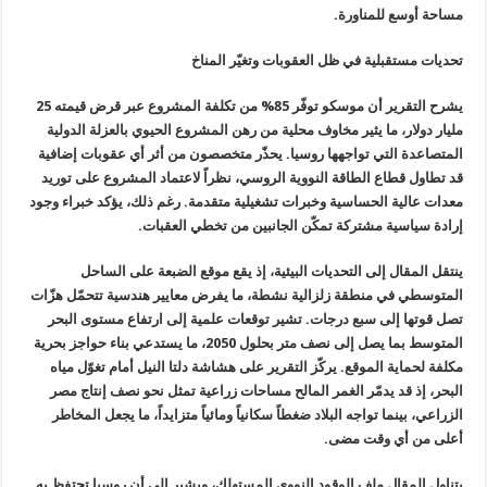
مساحة أوسع للمناورة
.
تحديات مستقبلية في ظل العقوبات وتغيّر المناخ
يشرح التقرير أن موسكو توفّر 85% من تكلفة
المشروع عبر قرض قيمته 25
مليار دولار، ما يثير مخاوف محلية من رهن
المشروع الحيوي بالعزلة الدولية
المتصاعدة التي تواجهها روسيا. يحذّر
متخصصون من أثر أي عقوبات إضافية
قد تطاول قطاع الطاقة النووية الروسي،
نظراً لاعتماد المشروع على توريد
معدات عالية الحساسية وخبرات تشغيلية
متقدمة. رغم ذلك، يؤكد خبراء وجود
إرادة سياسية مشتركة تمكّن الجانبين من
تخطي العقبات
.
ينتقل المقال إلى التحديات البيئية، إذ
يقع موقع الضبعة على الساحل
المتوسطي في منطقة زلزالية نشطة، ما يفرض
معايير هندسية تتحمّل هزّات
تصل قوتها إلى سبع درجات. تشير توقعات علمية
إلى ارتفاع مستوى البحر
المتوسط بما يصل إلى نصف متر بحلول 2050، ما يستدعي
بناء حواجز بحرية
مكلفة لحماية الموقع. يركّز التقرير على هشاشة دلتا
النيل أمام تغوّل مياه
البحر، إذ قد يدمّر الغمر المالح مساحات زراعية تمثل
نحو نصف إنتاج مصر
الزراعي، بينما تواجه البلاد ضغطاً سكانياً ومائياً
متزايداً، ما يجعل المخاطر
أعلى من أي وقت مضى
.
يتناول المقال ملف الوقود النووي
المستهلك، ويشير إلى أن روسيا تحتفظ به