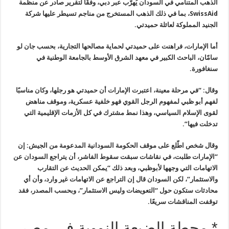
الذهب المتنامي في السودان يُهرَّب عبر دبي، وفقًا لتقرير صادر عن منظمة
SwissAid
، بما في ذلك الذهب المستخرج من مناجم تسيطر عليها شركة
الجنيد المملوكة لعائلة حميدتي.
أما الإمارات، فراهنت على حميدتي لحماية مصالحها التجارية، بحسب جان لو
سامّان، الباحث الكبير في معهد الشرق الأوسط بالجامعة الوطنية في
سنغافورة.
وقال: “في مرحلة معينة، اعتبرت الإمارات أن حميدتي هو رجلها، وكان مناسبًا
لفهم أبو ظبي لمفهوم الرجل القوي فهو خلفية عسكرية، وموقف مناهض
لقوى الإسلام السياسي، وهذا نمط مشترك في كل الأزمات الإقليمية التي
تدخلت فيها”.
وقال شخص اطّلع على موقف الحكومة السودانية المدعومة من الجيش: إن
“الإمارات طلبت، في نقاشات سبقت سقوط الفاشر، أن يتراجع السودان عن
الاتهامات التي وجهها لأبوظبي، وبعد ذلك “يمكن الحديث عن التقارب
والاستثمار”، لكن السودان قال إن التراجع عن الاتهامات غير وارد، وأن أي
محادثات ستكون حول “التعويضات وليس الاستثمار”، وبحسب المصدر، فقد
توقفت المناقشات سريعًا.
* محطة الضبعة النووية في مصر