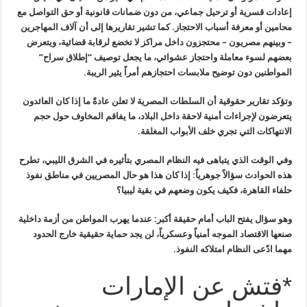
إعادات قسرية أو ترحيل جماعي، من دون ضمانات قانونية أو حق التواصل مع
محامين أو معرفة أسباب الاحتجاز. كما تشير تقاريرها إلى أن آلاف المهاجرين
– وبينهم مصريون – محتجزون داخل مراكز لا تخضع لرقابة قضائية، ويتعرض
بعضهم لسوء معاملة واحتجاز عشوائي، ما يجعل توصيف “إطلاق سراح”
المواطنين دون توضيح ملابسات احتجازهم أمراً يثير الريبة.
وتؤكد تقارير حقوقية أن السلطات المصرية لا تعلن عادةً ما إذا كان العائدون
يتعرضون لإجراءات أمنية لاحقة داخل البلاد، ما يفاقم المخاوف حول حجم
الانتهاكات التي تجري خلف الأبواب المغلقة.
وفي الوقت الذي يتباهى فيه النظام المصري بتأثيره في الشرق الليبي، تطرح
هذه الحوادث سؤالاً جوهرياً: إذا كان هذا هو حال المصريين في مناطق نفوذ
حلفاء القاهرة، فكيف يكون وضعهم في بقية ليبيا؟
وهو سؤال يفتح الباب أمام حقيقة أكبر: عندما يهرب المواطن من أزمة داخلية
صنعها الاقتصاد الموجه أمنياً وعسكرياً، لن يجد حماية حقيقية خارج الحدود
مهما ادّعى النظام امتلاكه النفوذ.
*فتش عن الإمارات