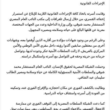
الإجراءات القانونية
وقامت أسرته باتخاذ كافة الإجراءات
القانونية اللازمة للإبلاغ عن استمرار
إخفائه القسري، من خلال إرسال
تلغرافات إلى مكتب النائب العام المصري
المستشار محمد شوقي، وإلى وزارة
الداخلية وعدد من الجهات المختصة،
معربة عن قلقها البالغ على حياته وسلامته
ومصيره المجهول
.
وعلى الرغم من وجود شهادات مؤكدة من
أقاربه الذين أُوقفوا معه، وشهادات
أخرى من معتقلين سابقين أكدوا رؤيته
داخل مقري الأمن الوطني والأمن
المركزي بالعريش، لا زالت السلطات الأمنية
تنكر وجوده لديها، وتواصل
حرمانه من حريته وحقه في التواصل مع أسرته
واستكمال دراسته
.
وحملت الشبكة المصرية لحقوق الإنسان،
النائب العام المستشار محمد
شوقي والسلطات الأمنية المسؤولية الكاملة عن
حياة وسلامة ومصير الطالب
سليمان عبد الشافي
.
وطالبت بالكشف الفوري عن مكان احتجازه، والإفراج الفوري عنه، وتمكينه
من العودة إلى أسرته واستئناف حياته الدراسية
.
كما دعت الشبكة السلطات المصرية إلى
التوقف الفوري عن ممارسة
الاعتقال التعسفي والإخفاء القسري بحق المواطنين،
وهي ممارسات تمثل