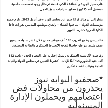
على معيار الجودة والكفاءة لا الكم، خاصة في
ظل وجود تخصصات جامعية
تستقبل أعدادًا كبيرة تتجاوز احتياجات سوق العمل
.
يشار إلى أن هناك قرارًا صدر عن مجلس
الوزراء في أبريل 2023، يلزم جميع
مؤسسات الدولة – بما فيها القضاء
–
بإلحاق موظفيها المدنيين بدورات داخل
الكلية الحربية كشرط للتعيين
.
فالسيسي يطمح لتدريب 100 ألف موظف مدني خلال عشر سنوات، ليصبح
نصف مليون مواطن خاضعًا لثقافة الانضباط العسكري والطاعة المطلقة
.
وفرضت الأكاديمية العسكرية رسومًا إجبارية
على القضاة الجدد – بلغت 112
ألف جنيه للذكور و120 ألفًا للإناث – كشرط
للتعيين في مجلس الدولة والنيابة
العامة وهيئات القضاء الأخرى
.
*صحفيو البوابة نيوز
يحذرون من محاولات فض
اعتصامهم ويحملون الإدارة
المسئولية