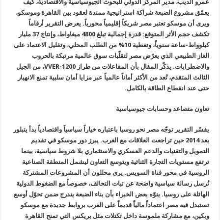
عمرو الديب، مدير المركز الدولي للبحوث
الجيوسياسية والاقتصادية، كيف
يعمّق مشروع الضبعة شراكة استراتيجية ممتدة
لعقود بين القاهرة وموسكو،
ويرى أن موسكو تعتبر مصر شريكاً إقليمياً
محورياً. يعرض التقرير أرقاماً
تكشف حجم الأثر المتوقع: قدرة إجمالية تبلغ
4800
ميغاواط، وإنتاج 37 مليار
كيلوواط-ساعة سنوياً، وتغطية 10% من الطلب
المحلي، وتقليل الاعتماد على
الغاز الطبيعي الذي يعرّض مصر لتقلّبات سوق
عالمية مرتبكة بالحروب
والاضطرابات. يذكّر المقال بأن المفاعلات من طراز
VVER-1200
، من الجيل
الثالث المتقدم، تُعد من الأكثر أماناً عالمياً عبر
مزايا أمان سلبية تمنع الانهيار
حتى عند انقطاع الطاقة بالكامل
.
تعاون متصاعد وحسابات جيوسياسية
يفسّر التقرير توجّه مصر نحو روسيا
باعتباره خياراً سياسياً واقتصادياً بدأ يتبلور
بعد 2014 حين تراجعت
العلاقات مع الغرب. يبرز دور موسكو في تقديم
التمويل والتقنيات والدعم
العسكري والاستثماري بلا شروط سياسية، بينما
ترتفع مستويات التجارة
الثنائية ويتوسع التعاون ليشمل المنطقة الصناعية
الروسية في محور قناة
السويس. يرى محللون أن المشروعات المشتركة
تُرسل رسالة سياسية واضحة عن
ثبات التحالف، خصوصاً مع الضغوط الدولية
الهائلة على روسيا. ينوّه بعض
الخبراء بأن بناء الضبعة يندرج ضمن تحوّل أوسع
تستبدل فيه مصر اعتماداً
مالياً قديماً على الغرب بروابط جديدة مع موسكو
وبكين، مع مشاركة ملموسة
داخل تكتلات مثل بريكس التي تمنح القاهرة