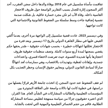
تفاقمت مأساة سلسبيل في عام 2018 بوفاة والدها داخل سجن العقرب، أحد
أكثر السجون إثارة للجدل بسبب التقارير الواسعة حول ظروف الاحتجاز
القاسية داخله. وفاة الأب لم تكن مجرد خسارة عائلية، بل شكلت صدمة
نفسية إضافية جاءت وسط سلسلة من الضغوط القانونية والاجتماعية التي
كانت تواجهها.
وفي ديسمبر 2023، عادت قضية سلسبيل إلى الواجهة مرة أخرى، بعدما أُلقي
القبض عليها في مطار القاهرة الدولي بتاريخ 17 ديسمبر. وبعد فترة من
الاحتجاز تخللتها انتهاكات خطيرة – بحسب شهادات حقوقية – صُدر بحقها حكم
يقضي بسجنها لمدة أربع سنوات كاملة. وتصف منظمات حقوقية ظروف
احتجازها بأنها شديدة القسوة، حيث تعرضت لاختفاء قسري، واعتداءات
جسدية، وإهانات لفظية، وتهديدات بالاغتصاب، وهي ممارسات تُعد انتهاكًا
صارخًا لمبادئ القانون الدولي، ومعايير حقوق الإنسان، وحظر التعذيب بكل
أشكاله.
لم تقف الضغوط عند حدود السجن، إذ اتخذت جامعة الأزهر قرارًا بفصلها من
دراستها، في خطوة كانت لها دلالات واسعة على العلاقة المتوترة بين
المؤسسات التعليمية والطالبات المشاركات في الشأن العام. هذا القرار،
الذي اعتبره حقوقيون جزءًا من سياسة ممنهجة لتقليص مساحة المشاركة
الطلابية، فاقم من حجم الخسائر التعليمية والمهنية التي لحقت بالشابة.