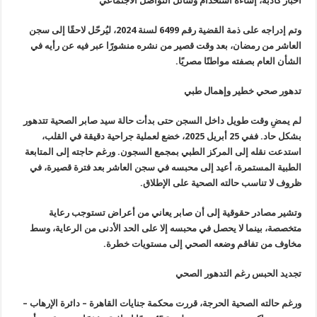
أخبار كاذبة، إساءة استخدام وسائل التواصل الاجتماعي
وتم إدراجه على ذمة القضية رقم 6499 لسنة 2024، ليُرحّل لاحقًا إلى سجن
العاشر من رمضان، بعد وقت قصير من نشره منشورًا عبر فيه عن رأيه في
الشأن العام بصفته مواطنًا مصريًا.
تدهور صحي خطير وإهمال طبي
لم يمضِ وقت طويل داخل السجن حتى بدأت حالة سيد صابر الصحية تتدهور
بشكل حاد. ففي 25 أبريل 2025، خضع لعملية جراحية دقيقة في القلب،
استدعت نقله إلى المركز الطبي بمجمع السجون. ورغم حاجته إلى المتابعة
الطبية المستمرة، أعيد إلى محبسه في سجن العاشر بعد فترة قصيرة، في
ظروف لا تناسب حالته الصحية على الإطلاق.
وتشير مصادر حقوقية إلى أن صابر يعاني من أعراض تستوجب رعاية
متخصصة، بينما لا يحصل في محبسه إلا على الحد الأدنى من الرعاية، وسط
مخاوف من تفاقم وضعه الصحي إلى مستويات خطرة.
تجديد الحبس رغم التدهور الصحي
ورغم حالته الصحية الحرجة، قررت محكمة جنايات القاهرة – دائرة الإرهاب –