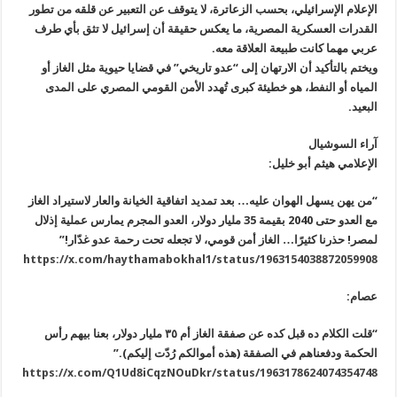
الإعلام الإسرائيلي، بحسب الزعاترة، لا يتوقف عن التعبير عن قلقه من
تطور
القدرات العسكرية المصرية، ما يعكس حقيقة أن إسرائيل لا تثق بأي طرف
عربي مهما كانت طبيعة العلاقة معه
.
ويختم بالتأكيد أن الارتهان إلى “عدو تاريخي” في قضايا حيوية مثل الغاز أو
المياه أو النفط، هو خطيئة كبرى تُهدد الأمن القومي المصري على المدى
البعيد
.
آراء السوشيال
الإعلامي هيثم أبو خليل
:
“
من يهن يسهل الهوان عليه… بعد تمديد اتفاقية الخيانة والعار لاستيراد
الغاز
مع العدو حتى 2040 بقيمة 35 مليار دولار، العدو المجرم يمارس عملية
إذلال
لمصر! حذرنا كثيرًا… الغاز أمن قومي، لا تجعله تحت رحمة عدو
غدّار
!”
https://x.com/haythamabokhal1/status/1963154038872059908
عصام
:
“
قلت الكلام ده قبل كده عن صفقة الغاز أم ٣٥ مليار دولار، بعنا بيهم رأس
الحكمة ودفعناهم في الصفقة (هذه أموالكم رُدّت إليكم
).”
https://x.com/Q1Ud8iCqzNOuDkr/status/1963178624074354748