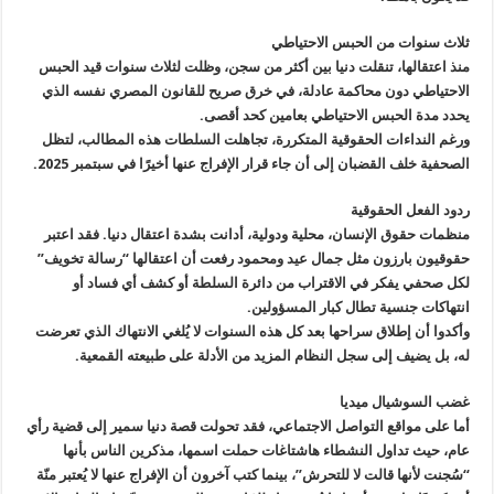
ثلاث سنوات من الحبس الاحتياطي
منذ اعتقالها، تنقلت دنيا بين أكثر من سجن، وظلت لثلاث سنوات قيد الحبس
الاحتياطي دون محاكمة عادلة، في خرق صريح للقانون المصري نفسه الذي
يحدد مدة الحبس الاحتياطي بعامين كحد أقصى.
ورغم النداءات الحقوقية المتكررة، تجاهلت السلطات هذه المطالب، لتظل
الصحفية خلف القضبان إلى أن جاء قرار الإفراج عنها أخيرًا في سبتمبر 2025.
ردود الفعل الحقوقية
منظمات حقوق الإنسان، محلية ودولية، أدانت بشدة اعتقال دنيا. فقد اعتبر
حقوقيون بارزون مثل جمال عيد ومحمود رفعت أن اعتقالها “رسالة تخويف”
لكل صحفي يفكر في الاقتراب من دائرة السلطة أو كشف أي فساد أو
انتهاكات جنسية تطال كبار المسؤولين.
وأكدوا أن إطلاق سراحها بعد كل هذه السنوات لا يُلغي الانتهاك الذي تعرضت
له، بل يضيف إلى سجل النظام المزيد من الأدلة على طبيعته القمعية.
غضب السوشيال ميديا
أما على مواقع التواصل الاجتماعي، فقد تحولت قصة دنيا سمير إلى قضية رأي
عام، حيث تداول النشطاء هاشتاغات حملت اسمها، مذكرين الناس بأنها
“سُجنت لأنها قالت لا للتحرش”، بينما كتب آخرون أن الإفراج عنها لا يُعتبر منّة