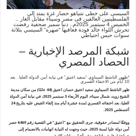
السيسى على خطى نتنياهو حصار غزة يمتد إلى
الفلسطينيين العالقين فى مصر وسيناء مقابل الغاز ..
الخميس 4 سبتمبر 2025م.. دنيا سمير صحفية رفضت
تحرش اللواء خالد فودة فعاقبها “صهره” السيسي بثلاثة
سنوات حبس احتياطي
شبكة المرصد الإخبارية –
الحصاد المصري
*ظهور الناشط السيناوي “سعيد اعتيق” في نيابة أمن الدولة العليا.. بعد
10 أيام من الاختفاء القسري
ظهر الناشط السيناوي سعيد اعتيق حسان اعتيق
(44
عامًا) من سكان مدينة
الشيخ زويد، شمال سيناء، اليوم الأربعاء 3 سبتمبر
2025
، في نيابة أمن الدولة
العليا، بعد اختفائه القسري لمدة عشرة أيام منذ
إلقاء القبض عليه بتاريخ 24
أغسطس 2025
.
ووفقًا لمصادر حقوقية، جرى التحقيق
مع “اعتيق” في القضية رقم 6469 حصر
أمن دولة عليا لسنة 2025، حيث وجهت له
النيابة اتهامات بالانضمام إلى
جماعة إرهابية، وإذاعة ونشر أخبار وبيانات
كاذبة
.