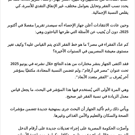
يحدد نسب الفقر وتحايل بعوامل مختلف، غير الإنفاق النقدي للأسرة، كي
يقلص النسبة الإجمالية
.
وحين عادت الانتقادات أعلن جهاز الإحصاء أنه سيصدر تقريرا مفصلا في أكتوبر
2025، دون أن يُجيب عن الأسئلة التي طرحها الباحثون وهي
:
كم عدّد الفقراء في مصر؟ ما هو خط الفقر الذي يتم القياس عليه؟ وكيف تغير
مستوى معيشة المصريين في السنوات الأخيرة؟
فقد اكتفى الجهاز بنشر مختارات من هذه النتائج خلال نشرته في يونيو 2025
تحت عنوان “مصر في أرقام”، ولم تتضمن النسبة المعتادة، مكتفيًا بمؤشر
آخر يُعرف بـ “الفقر متعدد الأبعاد
“.
وهي المرة الأولى التي يُستخدم فيها هذا المؤشر في البحث، ما يجعل قياس
معدل الزيادة في نسبة الفقر غير صحيح
.
ويأتي ذلك رغم تأكيد الجهاز أن البحث جرى بمنهجية جديدة تتضمن مؤشرات
الصحة والسكان والتعليم والأمن الغذائي وغيرها
.
وأصرّت الحكومة المصرية على إجراء تعديلات جديدة على أرقام الدخل
الفردي، من خلال إدراج دعم برنامجي تكافل وكرامة، ومساعدة الأمهات