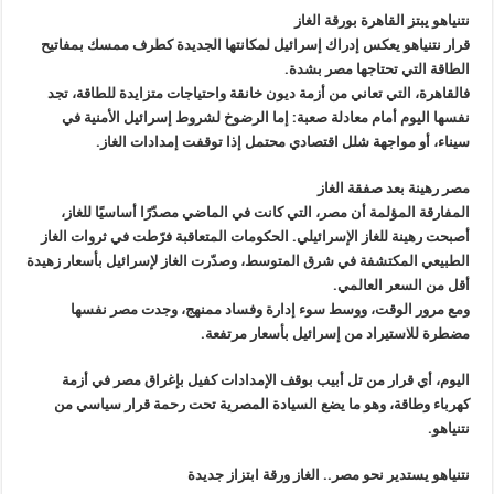
نتنياهو يبتز القاهرة بورقة الغاز
قرار نتنياهو يعكس إدراك إسرائيل لمكانتها الجديدة كطرف ممسك بمفاتيح
الطاقة التي تحتاجها مصر بشدة
.
فالقاهرة، التي تعاني من أزمة ديون خانقة واحتياجات متزايدة للطاقة، تجد
نفسها اليوم أمام معادلة صعبة: إما الرضوخ لشروط إسرائيل الأمنية في
سيناء،
أو مواجهة شلل اقتصادي محتمل إذا توقفت إمدادات الغاز
.
مصر رهينة بعد صفقة الغاز
المفارقة المؤلمة أن مصر، التي كانت في الماضي مصدّرًا أساسيًا للغاز،
أصبحت رهينة للغاز الإسرائيلي. الحكومات المتعاقبة فرّطت في ثروات الغاز
الطبيعي المكتشفة في شرق المتوسط، وصدّرت الغاز لإسرائيل بأسعار زهيدة
أقل
من السعر العالمي
.
ومع مرور الوقت، ووسط سوء إدارة وفساد ممنهج، وجدت مصر نفسها
مضطرة للاستيراد من إسرائيل بأسعار مرتفعة
.
اليوم، أي قرار من تل أبيب بوقف الإمدادات كفيل بإغراق مصر في أزمة
كهرباء وطاقة، وهو ما يضع السيادة المصرية تحت رحمة قرار سياسي من
نتنياهو
.
نتنياهو يستدير نحو مصر.. الغاز ورقة ابتزاز جديدة