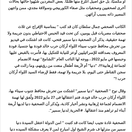
أو مكسبًا، بل حق أصيل انتُزع منها ظلمًا. بعض المغردين شبّهوا حالتها بحالات
أخرى لصحفيين وصحفيات مثل صفاء الكوربيجي وسولافة مجدي، ممن واجهن
المصير ذاته بسبب آرائهن.
الكاتب الصحفي جمال سلطان كان قد كتب ” بمناسبة الإفراج عن ثلاث
صحفيات مصريات قبل يومين، كن تحت قيد الحبس الاحتياطي بدون جريمة ولا
تهمة حقيقية، يذكر أن الصحفية دنيا سمير فتحي، كانت قد اشتكت في فيديو
من تحرش محافظ جنوب سيناء اللواء أركان حرب خالد فودة بها جنسيا، فودة
المعروف بصداقته للإسرائيليين أوعز للنيابة للتنكيل بها، فأمرت بالقبض عليها
وحبسها في مايو 2022 ، ووجه لها النائب العام “الشامخ” تهمة الانضمام
لجماعة إرهابية!!!، “دنيا” أم لأربعة أطفال منعت من رؤيتهم، وما زالت في
سجن القناطر حتى اليوم، بلا جريمة ولا تهمة، فقط لإرضاء السيد اللواء أركان
حرب !”
وقال نوح ” الصحفية “دنيا سمير” اشتكت من تحرش محافظ جنوب سيناء بها،
اللواء أركان حرب خالد فودة، فتم اعتقالها فى 27 مايو 2022 ولُفق لها تهمة
الانضمام لجماعة إرهابية ونشر أخبار كاذبة، ويُذكر أن الصحفية دنيا لديها أربعة
أبناء لم تراهم منذ اعتقالها. #الحرية_لدنيا_سمير”.
الصحفية غادة نجيب ايضا كانت قد كتبت ” امن الدولة اعتقل السيدة دنيا
سمير من منزلها ف شرم الشيخ اول امبارح لمن لا يعرف مشكلة السيده دنيا