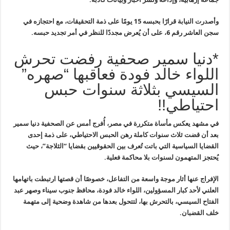
وأصدرت النيابة قرارًا بحبسه 15 يومًا على
ذمة التحقيقات، مع احتجازه في
سجن العاشر رقم 6، على أن يُعرض مجددًا للنظر
في أمر تجديد حبسه
.
*دنيا سمير صحفية رفضت تحرش
اللواء خالد فودة فعاقبها “صهره”
السيسي بثلاثة سنوات حبس
احتياطي!!
في مشهد يعكس مأساة متكررة في مصر، أُفرج أمس عن الصحفية دنيا سمير
بعد أن قضت ثلاث سنوات كاملة رهن الحبس الاحتياطي، على ذمة إحدى
القضايا السياسية التي باتت تُعرف بين الحقوقيين بقضايا “الثلاجة”، حيث
يُحتجز المتهمون لسنوات بلا محاكمة فعلية.
الإفراج عنها أثار موجة واسعة من التفاعل، خصوصًا أن قصتها ارتبطت باتهامها
العلني لأحد كبار المسؤولين، اللواء خالد فودة، محافظ جنوب سيناء وصهر عبد
الفتاح السيسي، بالتحرش بها، لتتحول بعدها من شاهدة وضحية إلى متهمة
خلف القضبان.