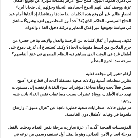
في ذكرى المولد النبوي، صدح شيخ الأزهر بكلمات مؤثرة عن تجويع أطفال
غزة، ووصف كيف التهم الجوع أجسادهم النحيلة وحوّلهم إلى ضحايا أبرياء
لحصارٍ ظالم. غير أن وقع هذه الكلمات بدا صادمًا ومتناقضًا، إذ ألقاها أمام عبد
الفتاح السيسي، الحاكم الذي يُعَدّ أحد أبرز المحاصرين لغزة وشريكًا مباشرًا
في سياسة تجويعها عبر إغلاق المعابر وعرقلة دخول الغذاء والدواء.
فكيف يستقيم أن تُقال كلمات عن الرحمة والعدل والإنسانية في حضرة من
حرم الملايين من أبسط مقومات الحياة؟ وكيف يُستساغ أن تُذرف دموع على
أطفال غزة في الوقت الذي يساهم فيه النظام المصري في خنق أنفاسهم؟
صرخة ضد الجوع المنظّم
أرقام تشير إلى مجاعة فعلية
تقارير منظمات أممية ووكالات صحية مستقلة أكدت أن قطاع غزة أصبح
يعيش فعلاً تحت وطأة مجاعة؛ مؤشرات سوء التغذية ارتفعت إلى مستويات
تهدد حياة الأطفال، ووفاة عشرات بسبب مضاعفات نقص الغذاء باتت شبه
روتينية.
تم توثيق حالات اضطرابات صحية خطيرة ناتجة عن “هزال عميق”، وارتفاع
ملحوظ في وفيات الأطفال دون الخامسة.
المؤسسات الصحية أكّدت أن غزة تجاوزت مرحلة نقص الغذاء، ودخلت بالفعل
مرحلة انعدام الأمن الغذائي، وهو ما يمثل أول تصنيف رسمي من نوعه في