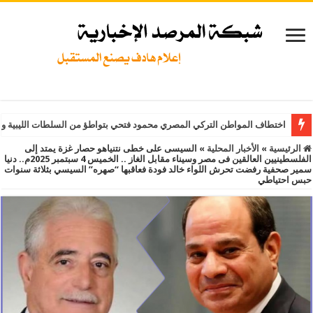
اختطاف المواطن التركي المصري محمود فتحي بتواطؤ من السلطات الليبية و
الرئيسية
»
الأخبار المحلية
»
السيسى على خطى نتنياهو حصار غزة يمتد إلى
الفلسطينيين العالقين فى مصر وسيناء مقابل الغاز .. الخميس 4 سبتمبر 2025م.. دنيا
سمير صحفية رفضت تحرش اللواء خالد فودة فعاقبها “صهره” السيسي بثلاثة سنوات
حبس احتياطي