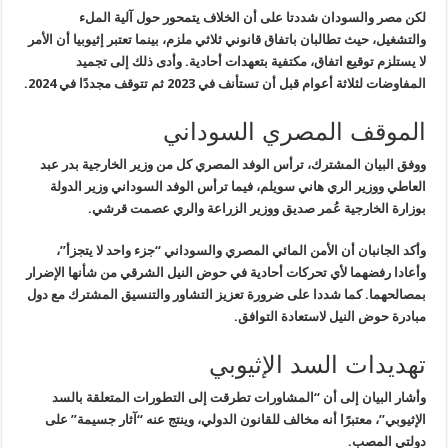
لكن مصر والسودان شددتا على أن الخلاف يتمحور حول
آلية الملء
والتشغيل
، حيث تطالبان باتفاق قانوني ثلاثي ملزم، بينما تعتبر إثيوبيا أن الأمر
لا يستلزم توقيع اتفاق، مكتفية بتعهدات أحادية. وأدى ذلك إلى
تجميد
المفاوضات لثلاثة أعوام
قبل أن تستأنف في 2023 ثم تتوقف مجددًا في 2024
.
الموقف المصري السوداني
ووفق البيان المشترك، ترأس الوفد المصري كل من وزير الخارجية
بدر عبد
العاطي
ووزير الري
هاني سويلم
، فيما ترأس الوفد السوداني وزير الدولة
بوزارة الخارجية
عُمر صديق
ووزير الزراعة والري
عصمت قرشي
.
وأكد الجانبان أن
الأمن المائي المصري والسوداني “جزء واحد لا يتجزأ
”
،
وأعادا رفضهما لأي تحركات أحادية في حوض النيل الشرقي من شأنها الإضرار
بمصالحهما. كما شددا على ضرورة
تعزيز التشاور والتنسيق المشترك
مع دول
مبادرة حوض النيل لاستعادة التوافق
.
تهديدات السد الإثيوبي
وأشار البيان إلى أن “المشاورات تطرقت إلى التطورات المتعلقة بالسد
الإثيوبي”، معتبرًا أنه
مخالف للقانون الدولي
، وينتج عنه “آثار جسيمة” على
دولتي المصب
.