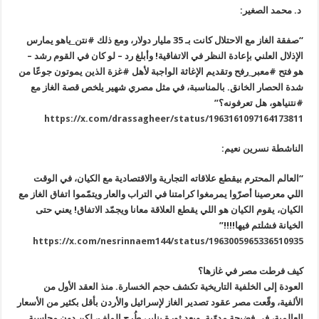
د. محمد الصغير
:
“
صفقة الغاز مع الاحتلال كانت بـ 35 مليار دولار، ومع ذلك #نتن_ياهو
يمارس
الإذلال العلني بإعادة النظر في الاتفاقية! وأبلغ رد – لو كان في
القوم رشد –
هو فتح #معبر_رفح وتقديم الإغاثة الواجبة لأهل #غزة الذين
يموتون جوعًا من
شدة الحصار الخانق. بالمناسبة، في مثل مصري شهير يلخص قصة
الغاز مع
#نتنياهو، هل تعرفونه؟
”
https://x.com/drassagheer/status/1963161097164173811
الناشطة نسرين نعيم
:
“
العالم المحترم بيقطع علاقاته التجارية والاقتصادية مع الكيان، في
الوقت
اللي معرصينا أصرّوا يمرمغوا كرامتنا في التراب والعار ويتمّموا
اتفاق الغاز مع
الكيان، يقوم الكيان هو اللي يقطع العلاقة معانا ويجمّد
الاتفاق! يعني حتى
الخيانة فشلتم فيها
!!!!”
https://x.com/nesrinnaem144/status/1963005965336510935
كيف فرطت مصر في غازها؟
العودة إلى الخلفية التاريخية تكشف حجم الخسارة. منذ العقد الأول من
الألفية، وقّعت مصر عقود تصدير الغاز لإسرائيل والأردن بأقل بكثير من
الأسعار
العالمية، في فضيحة مدوّية. وبعد ثورة يناير، طُرح الملف، لكن دون
محاسبة