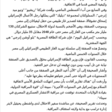
وكيفية المضي قدما في الاتفاقية.
وفي السابع من آب/ أغسطس الماضي، وقّعت شركتا “ريشيو” “ونيو ميد
إنرجي”، المملوكتان لمجموعة “ديليك” التي يملكها رجل الأعمال الإسرائيلي
إسحاق تشوفالا، صفقة لتصدير غاز طبيعي من حقل ليفياثان إلى مصر.
وبموجب الصفقة، وهي الأضخم بالنسبة لدولة الاحتلال، ستبيع الشركتان 130
مليار متر مكعب من الغاز إلى مصر حتى عام 2040 مقابل 35 مليار دولار.
وبحسب “إسرائيل اليوم”، فإن شركة الطاقة المصرية “بلو أوشن إنرجي” هي
الجهة المشترية.
وتنضمّ هذه الصفقة إلى سلسلة توريد الغاز الطبيعي الإسرائيلي إلى مصر
خلال السنوات الخمس الماضية.
وبحسب القانون، فإن وزير الطاقة الإسرائيلي مخوّل بالتصديق على الصفقة
نيابة عن تل أبيب، ومن دون توقيعه لن تدخل حيز التنفيذ.
وأشار الصحيفة إلى أن “الآن أُعيد النظر في الصفقة من جانب أعلى
المستويات في الدولة حتى أصدر نتنياهو تعليماته بطرحها عليه”.
وأردفت أن “هناك تقارير أفادت بأن مصر انتهكت الملحق الأمني لاتفاقية
السلام مع إسرائيل في السنوات الأخيرة”، مبينة أن “قوة المراقبة الدولية،
بقيادة الولايات المتحدة، توقفت عن مراقبة الانتشار العسكري المصري في
سيناء”.
وتحدثت تقرير الصحيفة، عن مناشدة سفير الاحتلال لدى واشنطن يحيئيل لايتر
إدارة ترامب مع بداية ولايته استئناف المراقبة.