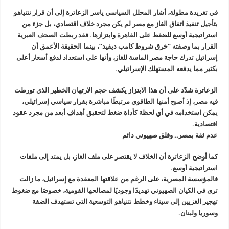
في تغريدة مطولة، أشار المحلل السياسي ياسر الزعاترة إلى أن قرار
نتنياهو
بتأجيل تنفيذ اتفاق الغاز مع مصر لم يكن مجرد خلاف اقتصادي، بل جزء
من
استراتيجية أوسع للضغط على القاهرة وابتزازها. فقد ربطت الصحف العبرية
القرار بما وصفته “خرق شروط كامب ديفيد”، بينما الحقيقة الأعمق أن
إسرائيل
تدرك حاجة مصر الماسة للغاز، وأنها على استعداد لدفع أسعار أعلى
بكثير مما
يدفعه المستهلك الإسرائيلي
.
الزعاترة شدّد على أن هذا الابتزاز يكشف حجم الارتهان الخطير الذي تورطت
فيه مصر، إذ أصبح أمنها الطاقوي مرتبطًا مباشرة بقرار سياسي إسرائيلي،
يمكن استخدامه في أي لحظة كأداة ضغط لتحقيق أهداف أبعد من مجرد عقود
اقتصادية
.
عدم ثقة بمصر.. وقلق صهيوني دائم
كما أوضح الزعاترة أن الخلاف لا يقتصر على ملف الغاز، بل يمتد إلى ملفات
استراتيجية أوسع
.
فالمؤسسة المصرية، على الرغم من علاقتها المعقدة مع إسرائيل، ما زالت
ترى
في الكيان الصهيوني تهديدًا وجوديًا لمصالحها القومية، خصوصًا مع ضغوط
تهجير الغزيين إلى سيناء وخطط نتنياهو التوسعية التي تستهدف الضفة
وسوريا
ولبنان
.