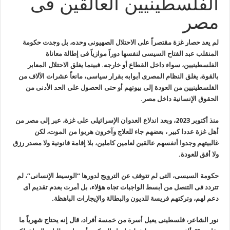
الفلسطينيين العالقين فى
مصر
لم يعد حصار غزة مقتصراً على الاحتلال الصهيونى وحده، بل وجدت حكومة
المنقلب عبد الفتاح السيسى لنفسها دوراً موازياً فى إطالة معاناة
الفلسطينيين، سواء داخل القطاع أو خارجه. فبينما يغلق الاحتلال المعابر
بالقوة، يغلق النظام المصرى أبوابه بقرار سياسى، مانعاً عشرات الآلاف من
الفلسطينيين من العودة إلى بيوتهم أو حتى الحصول على الحد الأدنى من
الحقوق الإنسانية داخل مصر.
منذ أكتوبر 2023، وبعد اندلاع العدوان الإسرائيلى على غزة، عبر إلى مصر من
أهل غزة عددا كبير ، بعضهم جاء للعلاج وآخرون هربوا من الموت، لكن
غالبيتهم وجدوا أنفسهم عالقين لعامين كاملين، بلا إقامة قانونية ولا مصدر رزق
ولا أفق للعودة.
حكومة السيسى، التى لم تتوقف عن الترويج لدورها “الوسيط الإنسانى”، لم
تتردد فى التنصل من أبسط الواجبات تجاه هؤلاء، بل أمرت بعدم تقديم أى
دعم لهم، وتركتهم فريسة للديون والبطالة والإيجارات الباهظة.
نور الشاعر، فلسطينى يعيل أسرة من خمسة أفراد، قال إنه يحتاج شهرياً ما