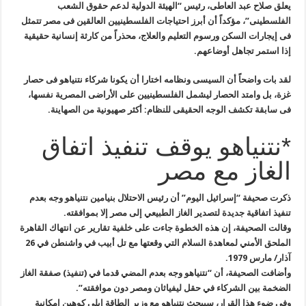
يعلق صلاح عبد العاطى، رئيس “الهيئة الدولية لدعم حقوق الشعب
الفلسطينى”، مؤكداً أن أبرز احتياجات الفلسطينيين العالقين فى مصر تتمثل
فى إيجارات السكن ورسوم التعليم والعلاج، محذراً من كارثة إنسانية حقيقية
إذا استمر تجاهل أوضاعهم.
لقد بات واضحاً أن السيسى ونظامه اختارا أن يكونا شركاء نتنياهو فى حصار
غزة، بل وامتد الحصار ليشمل الفلسطينيين على الأراضى المصرية نفسها،
فى سابقة تكشف الوجه الحقيقى للنظام: أكثر صهيونية من الصهاينة.
*نتنياهو يوقف تنفيذ اتفاق
الغاز مع مصر
ذكرت صحيفة “إسرائيل اليوم” أن رئيس الاحتلال بنيامين نتنياهو وجه بعدم
تنفيذ اتفاقية جديدة لتصدير الغاز الطبيعي إلى مصر إلا بموافقته.
وقالت الصحيفة، إن هذه الخطوة جاءت على خلفية تقارير عن انتهاك القاهرة
الملحق الأمني لمعاهدة السلام التي وقعتها مع تل أبيب في واشنطن في 26
آذار/ مارس 1979.
وأضافت الصحيفة، أن “نتنياهو وجه بعدم المضي قدما في (تنفيذ) صفقة الغاز
الضخمة بين الشركاء في حقل ليفياثان ومصر دون موافقته”.
وفي ضوء هذا القرار، سيبحث نتنياهو مع وزير الطاقة إيلي كوهين إمكانية