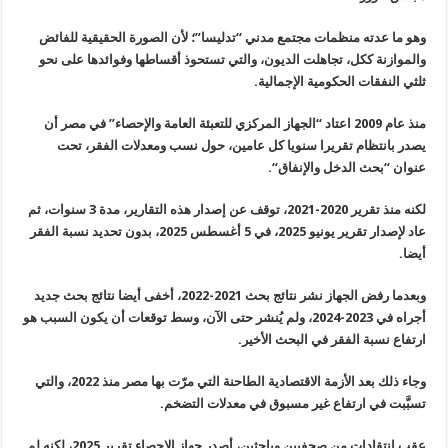
وهو ما عدته منظمات مجتمع مدني “تدليسا”؛ لأن الصورة الحقيقية للفائض
والموازنة ككل، تجاهلت الديون، والتي تستحوذ أقساطها وفوائدها على نحو
ثلثي النفقات الحكومية الإجمالية
.
منذ عام 2009 اعتاد “الجهاز المركزي للتعبئة العامة والإحصاء” في مصر أن
يصدر بانتظام تقريرا سنويا كل عامين، حول نسب ومعدلات الفقر، تحت
عنوان “بحث الدخل والإنفاق
“.
لكنه منذ تقرير 2020-2021، توقف عن إصدار هذه التقارير، مدة 3 سنوات، ثم
عاد لإصدار تقرير يونيو 2025، في 5 أغسطس 2025، بدون تحديد نسبة الفقر
أيضا
.
وبعدما رفض الجهاز نشر نتائج بحث 2021-2022، أخفى أيضا نتائج بحث جديد
أجراه في 2023-2024، ولم يُنشر حتى الآن، وسط توقعات أن يكون السبب هو
ارتفاع نسبة الفقر في البحث الأخير
.
وجاء ذلك بعد الأزمة الاقتصادية الطاحنة التي مرّت بها مصر منذ 2022، والتي
تسبَّبت في ارتفاع غير مسبوق في معدلات التضخم
.
عقب انتقادات من صحفيين وباحثين، أصدر جهاز الإحصاء تقرير 2025، لكنه لم