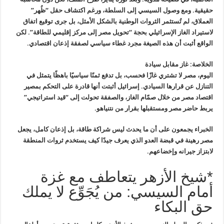
حقيقية. ومع وصول السيسي إلى السلطة، ورغم اكتشاف حقل “ظُهر
”
العملاق، لم تُستثمر الثروات الوطنية بالشكل الأمثل، بل جرى توقيع اتفاق
لاستيراد الغاز الإسرائيلي بحجة “تحويل مصر إلى مركز إقليمي للطاقة”. لكن
الواقع أثبت أن هذه الصيغة مجرد غطاء سياسي لصفقة إذعان اقتصادي
.
الخلاصة: غاز مقابل سيادة
اليوم، مصر لا تشتري غازًا فحسب، بل تدفع ثمنًا سياسيًا باهظًا يتمثل في
التنازل عن قرارها السيادي. إسرائيل أثبتت أنها قادرة على التحكم بمصير
اقتصاد مصر من خلال صمّام الغاز، والصفقة تحولت إلى “قيد استراتيجي”
يربط
حاضر مصر ومستقبلها بقرار من نتنياهو
.
الخبراء يجمعون على أن ما يحدث ليس شراكة طاقة، بل إذعان كامل، يجعل
مصر
رهينة في قبضة العدو الذي يعرف جيدًا كيف يستخدم ثروات المنطقة
لابتزاز
جيرانه وإخضاعهم
.
*شيخ الأزهر يتعاطف مع غزة
أمام السيسي: من يُجَوِّع لا يملك
حق البكاء