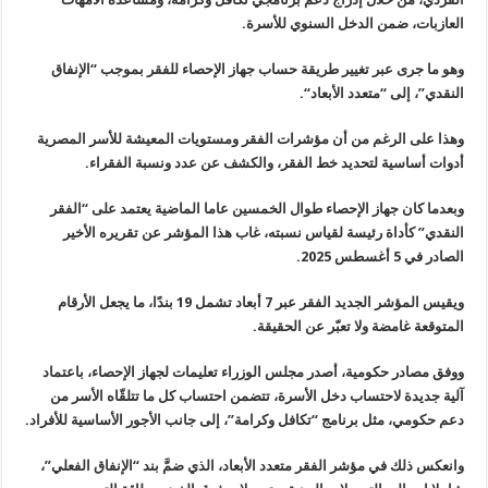
العازبات، ضمن الدخل السنوي للأسرة
.
وهو ما جرى عبر تغيير طريقة حساب جهاز الإحصاء للفقر بموجب “الإنفاق
النقدي”، إلى “متعدد الأبعاد
“.
وهذا على الرغم من أن مؤشرات الفقر ومستويات المعيشة للأسر المصرية
أدوات أساسية لتحديد خط الفقر، والكشف عن عدد ونسبة الفقراء
.
وبعدما كان جهاز الإحصاء طوال الخمسين عاما الماضية يعتمد على “الفقر
النقدي” كأداة رئيسة لقياس نسبته، غاب هذا المؤشر عن تقريره الأخير
الصادر في 5 أغسطس 2025
.
ويقيس المؤشر الجديد الفقر عبر 7 أبعاد تشمل 19 بندًا، ما يجعل الأرقام
المتوقعة غامضة ولا تعبّر عن الحقيقة
.
ووفق مصادر حكومية، أصدر مجلس الوزراء تعليمات لجهاز الإحصاء، باعتماد
آلية جديدة لاحتساب دخل الأسرة، تتضمن احتساب كل ما تتلقّاه الأسر من
دعم حكومي، مثل برنامج “تكافل وكرامة”، إلى جانب الأجور الأساسية للأفراد
.
وانعكس ذلك في مؤشر الفقر متعدد الأبعاد، الذي ضمَّ بند “الإنفاق الفعلي”،