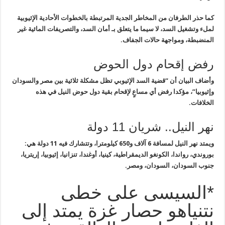
كما حذر الطرفان من
المخاطر الجدية
المرتبطة بالخطوات الأحادية الإثيوبية
لملء وتشغيل السد، لا سيما ما يتعلق بـ
أمان السد، والتصريفات المائية غير
المنضبطة، ومواجهة حالات الجفاف
.
رفض إقحام دول الحوض
وأضاف البيان أن “قضية السد الإثيوبي تظل مشكلة ثلاثية بين مصر والسودان
وإثيوبيا”، مؤكدا رفض أي مساعٍ لإقحام بقية دول حوض النيل في هذه
الخلافات
.
نهر النيل.. شريان 11 دولة
ويمتد
نهر النيل
لمسافة 6 آلاف و650 كيلومترا، وتتشارك
فيه 11 دولة هي:
بوروندي، رواندا، الكونغو الديمقراطية، كينيا، أوغندا،
تنزانيا، إثيوبيا، إريتريا،
جنوب السودان، السودان، ومصر
.
*السيسى على خطى
نتنياهو حصار غزة يمتد إلى