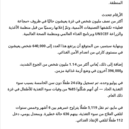
المنطقة.
الأرقام تتحدث
أكثر من نصف مليون شخص في غزة يعيشون حاليًا في ظروف «مجاعة
فعلية» تكشفها التصنيفات الأممية، وتمّ إعلانها رسميًا من قبل منظمة الأغذية
والزراعة
UNICEF
وبرنامج الغذاء العالمي ومنظمة الصحة العالمية.
وبنهاية سبتمبر، من المتوقع أن يرتفع هذا العدد إلى 640,000 شخص يعيشون
في مستوى كارثي من انعدام الأمن الغذائي.
إضافة إلى ذلك، يُعاني أكثر من 1.14 مليون شخص من الجوع الشديد،
و396,000 آخرون في وضع أزمة غذائية مزمن.
في يوليو وحده، تم تسجيل وفاة 24 طفلًا دون سن الخامسة بسبب سوء
التغذية الحاد — أي أنهم شكّلوا 85% من وفيات سوء التغذية للأطفال في غزة
ذلك العام.
في مايو، تم نقل 5,119 طفلًا يتراوح عمرهم بين 6 أشهر وخمس سنوات
لتلقي العلاج من سوء التغذية، بينهم 636 حالة خطيرة. وبمعدل يومي، دخل
112 طفلًا لتلقي الإنقاذ الغذائي.