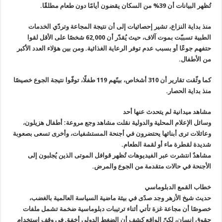
تُظهر البيانات أن 39% من السكان يقضون أيامًا دون طعام مطلقًا.
منذ بداية النزاع، تشير إحصائيات إلى أن نتيجة المجاعة وتردّي الخدمات
الطبية تسببّت بموت آلاف، حيث يُقدّر أن 62,000 شخصًا على الأقل لقوا
حتفهم جوعًا أو بسبب عدم توفر الرعاية الغذائية. ومن بين هؤلاء العدد الأكبر
من الأطفال.
كما وثّقت تقارير أن 310 أشخاص، بينًهم 119 طفلًا، توفّوا نتيجة الجوع خصيصًا
منذ بداية الحصار.
مشاهد ميدانية لم يتحدث عنها أحد
وسائل الإعلام المحلية والدولية نقلت مشاهد وجع مروعة: أطفال هزيلون،
وعائلات ترى أبنائها يحتضرون في أجنحة المستشفيات، وأخرى تسعى بصعوبة
شديدة لقطرة ماء أو لقمة الطعام.
مشاهدٌ انتشرت عبر الفيديوهات تُظهر قوافل الموتى الذين يُجلبون إلى
الأجنحة في حالات متقدمة من الجوع والمرض.
خطاب القمع الدبلوماسي
حديث شيخ الأزهر وجد صدًى في بيئة ماضية السياسة العالمية بالغضب،
خصوصًا أن مجاعة غزة تأتي أثناء ترتيبات دبلوماسية ضخمة تشمل ملفات
حقوق إنسان، لكنّ الواقع كشف أن الضغط الدولي أخفق في وقف استخدام