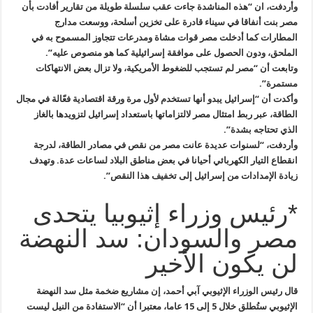
وأردفت، ان “هذه المناشدة جاءت عقب سلسلة طويلة من تقارير أفادت بأن
مصر بنت أنفاقا في سيناء قادرة على تخزين أسلحة، ووسعت مدارج
المطارات كما أدخلت مصر قوات مشاة ومدرعات تتجاوز المسموح به في
الملحق، ودون الحصول على موافقة إسرائيلية كما هو منصوص عليه”.
وتابعت أن “مصر لم تستجب للضغوط الأمريكية، ولا تزال بعض الانتهاكات
مستمرة”.
وأكدت أن “إسرائيل يبدو أنها تستخدم لأول مرة ورقة اقتصادية فعّالة في مجال
الطاقة، عبر ربط امتثال مصر لالتزاماتها باستعداد إسرائيل لتزويدها بالغاز
الذي تحتاجه بشدة”.
وأردفت، “لسنوات عديدة عانت مصر من نقص في مصادر الطاقة، لدرجة
انقطاع التيار الكهربائي أحيانا في بعض مناطق البلاد لساعات عدة. وتهدف
زيادة الإمدادات من إسرائيل إلى تخفيف هذا النقص”.
*رئيس وزراء إثيوبيا يتحدى
مصر والسودان: سد النهضة
لن يكون الأخير
قال رئيس الوزراء الإثيوبي آبي أحمد، إن
مشاريع ضخمة مثل سد النهضة
الإثيوبي ستُطلق خلال 5 إلى 15 عاما، معتبرا أن
“
الاستفادة من النيل ليست