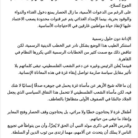
الجوع كسلاح.
على الرغم من الدعوات الأممية، ما زال الحصار يمنع دخول الغذاء والدواء
والوقود بحرية، بينما الإمداد الغذائي يتم عبر قنوات محدودة يصعب الاعتماد
عليها لإنقاذ حياة مواطنين غارقين في الاحتياجات الأساسية.
الإدانة دون حلول رسمية
استنكر الطيب هذا الوضع بشكل نادر عبر الخطب الدينية الرسمية، لكن
تناقض ذلك مع صمت كثير من الخطابات الرسمية التي يكررها النظام في
القاهرة.
فبينما يُعلن الرئيس وغيره عن دعم الشعب الفلسطيني، تبقى كلماتهم بلا
تأثير مقابل سياسة صارمة تواصل إبقاء غزة في هذه المعاناة الإنسانية.
إن ما قاله شيخ الأزهر عن مأساة غزة يحمل في جوهره صدقًا إنسانيًا لا شك
فيه، لكن مأساة الشعب الفلسطيني لا تتحمل هذا النفاق السياسي الذي يجعل
الجلاد جالسًا في الصفوف الأولى متظاهرًا بالتعاطف.
أطفال غزة لا يحتاجون خطبًا ولا مراثي، بل يحتاجون وقف الحصار وفتح المعابر
وإنقاذ ما تبقى من حياتهم.
والدرس الأهم في ذكرى مولد النبي أن الحق لا يُجزّأ، وأن من يتواطأ في تجويع
الناس لا يملك أن يتحدث عن آلامهم، مهما ارتدى من ثوب الدين أو السلطة.