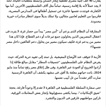
يقارب 40 ألف جنيه مصرى لتغطية إيجار السكن وأبسط متطلبات الحياة، لكنه
لا يجد عملاً لأنه بلا إقامة رسمية، تماماً مثل آلاف الفلسطينيين الآخرين. أما مها
الكفارنة، فوجدت نفسها عاجزة عن تسجيل أطفالها فى المدارس المصرية،
فحُرموا من التعليم لعامين متتالين، ولا تملك بديلاً سوى انتظار مبادرات خيرية
محدودة.
المفارقة أن النظام الذى يزعم أن “أمن مصر” يبدأ من حصار غزة، لا يتردد فى
اعتقال المصريين الذين يحاولون جمع تبرعات أو دعم القطاع. فإذا كان هذا
مصير من يدعم غزة، فكيف سيكون مصير من يحاول دعم العالقين داخل مصر
نفسها؟!
الأزمة لا تتوقف عند الأوضاع المعيشية، بل تمتد إلى تقييد حرية الحركة، حيث
يفرض النظام على الفلسطينيين “تنسيقات المطار” مقابل مبالغ طائلة إذا
أرادوا الخروج أو العودة عبر القاهرة. وفى ظل إغلاق معبر رفح تماماً منذ مايو
2024، باتت حياتهم معلقة بلا أفق، فى مشهد يكشف أن القاهرة الرسمية
صارت أكثر تشدداً من تل أبيب نفسها.
حتى سفارة السلطة الفلسطينية فى القاهرة لا تقدم إلا وعوداً فارغة، بحجة
“ضيق الإمكانيات”، بينما يكتفى مسؤولوها بإنجاز بعض المعاملات الورقية،
تاركين مواطنيهم غارقين فى الديون والتشرد.