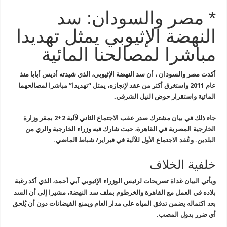
* مصر والسودان: سد
النهضة الإثيوبي يمثل تهديدا
مباشرا لمصالحنا المائية
أكدت
مصر والسودا
ن ، أن سد النهضة الإثيوبي، الذي
شيدته أديس أبابا منذ
عام 2011 واستغرق أكثر من عقد لإنجازه، يمثل “تهديدا
”
مباشرا لمصالحهما
المائية واستقرار حوض النيل الشرقي
.
جاء ذلك في
بيان مشترك
صدر عقب الاجتماع الثاني لآلية
2+2
بمقر وزارة
الخارجية المصرية في القاهرة، حيث شارك فيه وزراء الخارجية
والري من
البلدين. وعُقد الاجتماع الأول للآلية في فبراير/ شباط الماضي
.
خلفية الخلاف
ويأتي البيان غداة تصريحات لرئيس الوزراء الإثيوبي
آبي أحمد
،
الذي أكد رغبة
بلاده في العمل مع القاهرة والخرطوم بملف سد النهضة، مشيرا
إلى أن السد
بعد اكتماله يضمن تدفق المياه على مدار العام ويمنع الفيضانات
دون أن يُلحق
أي ضرر بدول المصب
.