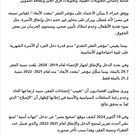
شاملا إجمالي التحويلات العينية، وتحويلات فرق الخبز وبطاقة التموين
.
ووفق خبراء، لا يمكن الاعتماد على مؤشر الفقر “متعدد الأبعاد”، لقياس نسبته
في مصر؛ لأنه مُضلل، ويركز على محاور غير حجم دخل وإنفاق الأسرة، مثل
سوء تغذية الأطفال، وعدم امتلاك تأمين صحي، ومستوى الحرمان من بعض
الحقوق
.
بينما يقيس “مؤشر الفقر النقدي” مدى قدرة دخل الفرد أو الأسرة الشهرية
على تلبية احتياجاتهم الأساسية
.
وفي بحث الدخل والإنفاق لجهاز الإحصاء لعام 2019- 2020، بلغت نسبة الفقر
29.7 بالمئة، بينما سجَّل مؤشر “متعدد الأبعاد” منه لعام 2021- 2022 نسبة
21.2 بالمئة فقط
.
ويرى محللون اقتصاديون أن “تغييب” إحصاءات الفقر، سببه ارتفاعها الحاد
وعدم رغبة السلطات السياسية والأمنية في إعلانها لإظهار أن “الإصلاح” الذي
تَعِدُ به يحقق نتائج
.
وفي 10 أكتوبر 2024 كشف موقع “صحيح مصر” عن تدخل “جهات أمنية” لمنع
نشر أحدث تقرير لمسح الدخل والإنفاق لعام 2021-2022، والذي شمل عدد
الفقراء ونسبة الفقر، وهذا سبب تأخر صدوره
.