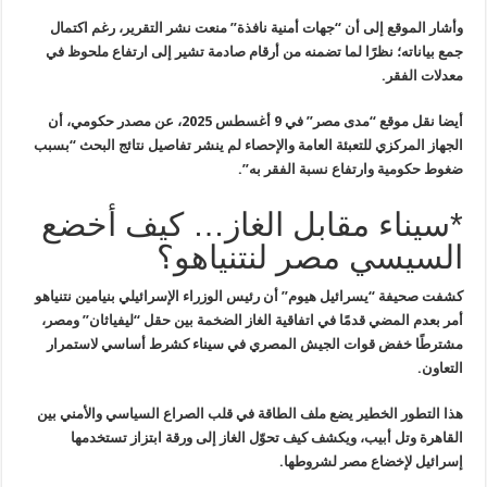
وأشار الموقع إلى أن “جهات أمنية نافذة” منعت نشر التقرير، رغم اكتمال
جمع بياناته؛ نظرًا لما تضمنه من أرقام صادمة تشير إلى ارتفاع ملحوظ في
معدلات الفقر
.
أيضا نقل موقع “مدى مصر” في 9 أغسطس 2025، عن مصدر حكومي، أن
الجهاز المركزي للتعبئة العامة والإحصاء لم ينشر تفاصيل نتائج البحث “بسبب
ضغوط حكومية وارتفاع نسبة الفقر به”.
*سيناء مقابل الغاز… كيف أخضع
السيسي مصر لنتنياهو؟
كشفت صحيفة “يسرائيل هيوم” أن رئيس الوزراء الإسرائيلي بنيامين نتنياهو
أمر بعدم المضي قدمًا في اتفاقية الغاز الضخمة بين حقل “ليفياثان” ومصر،
مشترطًا خفض قوات الجيش المصري في سيناء كشرط أساسي لاستمرار
التعاون
.
هذا التطور الخطير يضع ملف الطاقة في قلب الصراع السياسي والأمني بين
القاهرة وتل أبيب، ويكشف كيف تحوّل الغاز إلى ورقة ابتزاز تستخدمها
إسرائيل
لإخضاع مصر لشروطها
.