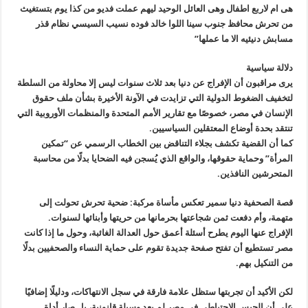
هى ام لاربع اطفال وهى العائل الوحيد ليهم عملت فديو من كذا يوم بتستغيث
من تحرش محافظ جنوب سينا اللوا خالد فوده نسيب السيسي نظام قذر
مسابش دنيئيه الا ما عملها”
دلالة سياسية
يرى مراقبون أن الإفراج عن دنيا بعد ثلاث سنوات ليس إلا محاولة من السلطة
لتخفيف الضغوط الدولية التي تزايدت في الآونة الأخيرة بشأن ملف حقوق
الإنسان في مصر، خصوصًا مع تقارير الأمم المتحدة والمنظمات الأوروبية التي
تنتقد بحدة أوضاع المعتقلين السياسيين.
كما أن القضية تكشف بجلاء التناقض بين الخطاب الرسمي عن “تمكين
المرأة” وحماية حقوقها، والواقع الذي يُسجن فيه الضحايا بدلًا من محاسبة
المتحرشين النافذين.
قصة الصحفية دنيا سمير تعكس مأساة مركبة: ضحية تحرش تحولت إلى
متهمة، وأم دفعت ثمن شجاعتها بحرمانها من حريتها وأبنائها لسنوات.
الإفراج عنها اليوم يطرح أسئلة أعمق حول العدالة الغائبة، وحول ما إذا كانت
مصر تستطيع أن تفتح صفحة جديدة تقوم على حماية النساء والصحفيين بدلًا
من التنكيل بهم.
لكن الأكيد أن تجربتها ستظل علامة فارقة في سجل الانتهاكات، ودليلًا إضافيًا
على أن الحبس الاحتياطي في مصر لم يعد وسيلة قانونية، بل صار أداة