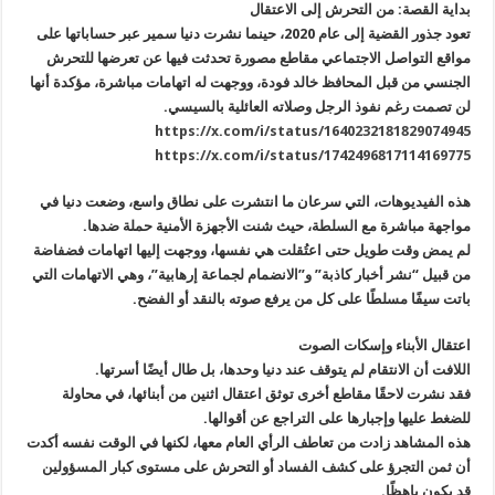
بداية القصة: من التحرش إلى الاعتقال
تعود جذور القضية إلى عام 2020، حينما نشرت دنيا سمير عبر حساباتها على
مواقع التواصل الاجتماعي مقاطع مصورة تحدثت فيها عن تعرضها للتحرش
الجنسي من قبل المحافظ خالد فودة، ووجهت له اتهامات مباشرة، مؤكدة أنها
لن تصمت رغم نفوذ الرجل وصلاته العائلية بالسيسي.
https://x.com/i/status/1640232181829074945
https://x.com/i/status/1742496817114169775
هذه الفيديوهات، التي سرعان ما انتشرت على نطاق واسع، وضعت دنيا في
مواجهة مباشرة مع السلطة، حيث شنت الأجهزة الأمنية حملة ضدها.
لم يمض وقت طويل حتى اعتُقلت هي نفسها، ووجهت إليها اتهامات فضفاضة
من قبيل “نشر أخبار كاذبة” و”الانضمام لجماعة إرهابية”، وهي الاتهامات التي
باتت سيفًا مسلطًا على كل من يرفع صوته بالنقد أو الفضح.
اعتقال الأبناء وإسكات الصوت
اللافت أن الانتقام لم يتوقف عند دنيا وحدها، بل طال أيضًا أسرتها.
فقد نشرت لاحقًا مقاطع أخرى توثق اعتقال اثنين من أبنائها، في محاولة
للضغط عليها وإجبارها على التراجع عن أقوالها.
هذه المشاهد زادت من تعاطف الرأي العام معها، لكنها في الوقت نفسه أكدت
أن ثمن التجرؤ على كشف الفساد أو التحرش على مستوى كبار المسؤولين
قد يكون باهظًا.