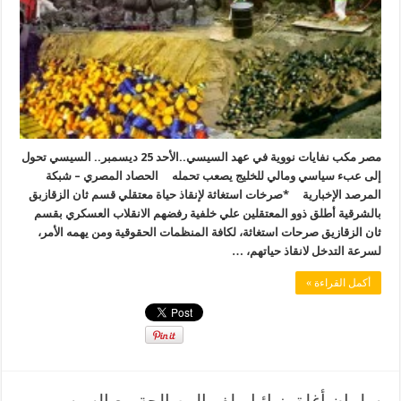
مصر مكب نفايات نووية في عهد السيسي..الأحد 25 ديسمبر.. السيسي تحول
إلى عبء سياسي ومالي للخليج يصعب تحمله الحصاد المصري – شبكة
المرصد الإخبارية *صرخات استغاثة لإنقاذ حياة معتقلي قسم ثان الزقازبق
بالشرقية أطلق ذوو المعتقلين علي خلفية رفضهم الانقلاب العسكري بقسم
ثان الزقازيق صرحات استغاثة، لكافة المنظمات الحقوقية ومن يهمه الأمر،
لسرعة التدخل لانقاذ حياتهم، …
أكمل القراءة »
سلمان أغلق نهائيا ملف المصالحة مع السيسي..