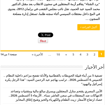
“برد الشتاء” يفاقم أزمة المعتقلين في سجون الانقلاب بعد مقتل الدكتور
محمد السيد عبد الحميد، نجل نائب مجلس الشعب في برلمان 2012، بعدوى
في المخ داخل معتقلات السيسي أثناء سجنه ظلما، تستغل إدارة مصلحة
السجون …
أكمل القراءة »
1
2
3
4
5
»
10
...
الأخيرة »
صفحة 1 من 14
أخر الأخبار
تصفية 5 من أبناء قبيلة الحويطات بالقطامية والأدلة تفضح مزاعم داخلية النظام ..
الخميس 6 أغسطس 2026.. ترامب يهاجم عبد الرحمن السيد: “هذا الرجل يكره
إسرائيل واليهود”
الأمن المصري يقتحم منازل المعتقلين ويسرق مبالغ مالية ومقتنيات وتصاعد
الانتهاكات ضد المعتقلات في سجن العاشر نساء.. الأربعاء 5 أغسطس 2026..
حصاد ارتفاع الأسعار: زيت الطعام والكهرباء والخبز وشبح إغلاق المخابز