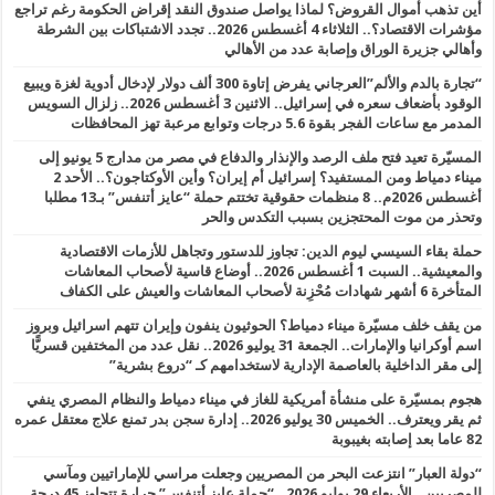
أين تذهب أموال القروض؟ لماذا يواصل صندوق النقد إقراض الحكومة رغم تراجع
مؤشرات الاقتصاد؟.. الثلاثاء 4 أغسطس 2026.. تجدد الاشتباكات بين الشرطة
وأهالي جزيرة الوراق وإصابة عدد من الأهالي
“تجارة بالدم والألم”العرجاني يفرض إتاوة 300 ألف دولار لإدخال أدوية لغزة ويبيع
الوقود بأضعاف سعره في إسرائيل.. الاثنين 3 أغسطس 2026.. زلزال السويس
المدمر مع ساعات الفجر بقوة 5.6 درجات وتوابع مرعبة تهز المحافظات
المسيّرة تعيد فتح ملف الرصد والإنذار والدفاع في مصر من مدارج 5 يونيو إلى
ميناء دمياط ومن المستفيد؟ إسرائيل أم إيران؟ وأين الأوكتاجون؟.. الأحد 2
أغسطس 2026م.. 8 منظمات حقوقية تختتم حملة “عايز أتنفس” بـ13 مطلبا
وتحذر من موت المحتجزين بسبب التكدس والحر
حملة بقاء السيسي ليوم الدين: تجاوز للدستور وتجاهل للأزمات الاقتصادية
والمعيشية.. السبت 1 أغسطس 2026.. أوضاع قاسية لأصحاب المعاشات
المتأخرة 6 أشهر شهادات مُحْزِنة لأصحاب المعاشات والعيش على الكفاف
من يقف خلف مسيّرة ميناء دمياط؟ الحوثيون ينفون وإيران تتهم اسرائيل وبروز
اسم أوكرانيا والإمارات.. الجمعة 31 يوليو 2026.. نقل عدد من المختفين قسريًّا
إلى مقر الداخلية بالعاصمة الإدارية لاستخدامهم كـ “دروع بشرية”
هجوم بمسيّرة على منشأة أمريكية للغاز في ميناء دمياط والنظام المصري ينفي
ثم يقر ويعترف.. الخميس 30 يوليو 2026.. إدارة سجن بدر تمنع علاج معتقل عمره
82 عاما بعد إصابته بغيبوبة
“دولة العبار” انتزعت البحر من المصريين وجعلت مراسي للإماراتيين ومآسي
للمصريين.. الأربعاء 29 يوليو 2026.. “حملة عايز أتنفس” حرارة تتجاوز 45 درجة