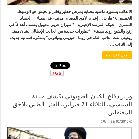
الانقلاب يستورد ماشية مصابة بمرض خطير وقاتل والجيش هو الوسيط..
الخميس 16 مارس.. إعدام الأمن المصري مدنيين في سيناء الحصاد
المصري – شبكة المرصد الإخبارية * طيران حربي مجهول يقصف أهدافاً في
رفح والشيخ زويد بسيناء *تطورات جديدة من الجانب الإيطالى بشأن مقتل
ريجينى بعث النائب العام في روما “جوزيبي بينياتوني” بمذكرة قضائية جديدة
إلى النائب …
أكمل القراءة »
وزير دفاع الكيان الصهيوني يكشف خيانة
السيسي.. الثلاثاء 21 فبراير.. القتل الطبي يلاحق
المعتقلين
0
22/02/2017