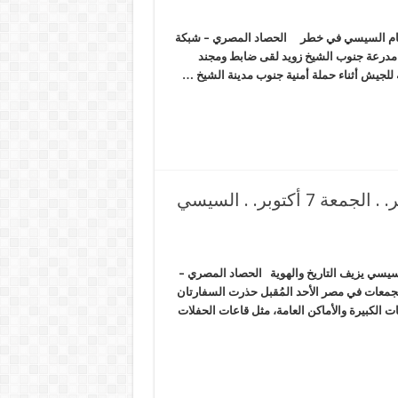
أيام يتبعه إلغاء الدعم. . الثلاثاء 18 أكتوبر. . نظام السيسي في خطر الحصاد المصري – شبكة
د واصابة 4 أخرين فى استهداف مدرعة جنوب الشيخ زويد لقى ضابط ومجند
مخاطر اقتصادية ينتظرها المصريون هذا الشهر. . الجمعة 7 أكتوبر. . السيسي
 المصريون هذا الشهر. . الجمعة 7 أكتوبر. . السيسي يزيف التاريخ والهوية الحصاد المصري –
لتجمعات في مصر الأحد المُقبل حذرت السفارتان
ت الكبيرة والأماكن العامة، مثل قاعات الحفلات