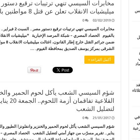
ميليشيات الانقلاب تعلن عن قتل 8 مواطنين بالفيوم
يتس
0
02/02/2019
ل
ضمن جرائم
الشرقى بمركز يوسف الصديق بمحافظة الفيوم. …
ي
أكمل القراءة »
أغسطس 2026.. حصاد
قد
اثاء
شؤم السيسي الشعب يأكل لحوم الحمير والخنز
القلاعية
لتضليل الشعب
 في
0
21/01/2017
لسويس
وابع مرعبة
يناير.. تقرير مسرّب من جهاز أمني لتضليل الشعب الحصاد المصري – 
الصحية: نقل المرشد السابع لجماعة الإخوان إلى مستشفى خاص نقلت 