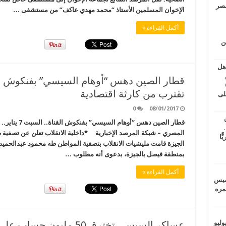
مصر
الإخوان المسلمين الأستاذ “محمد مهدي عاكف” من مستشفى …
أكمل القراءة »
ين
اهل
طس
عاشات المتأخرة 6
تقترب من كارثة اقتصادية
لى
0
08/01/2017
قطار الصين دهس 
.
المصري – شبكة المرصد الإخبارية *داخلية الانقلاب تعلن عن تصفي
يًّا
بمنطقة فيصل بالجيزة، بدعوى أنه مطلوب …
أكمل القراءة »
خميس
 عمره
ماراتيين ومآسي للمصريين.. الأربعاء 29 يوليو