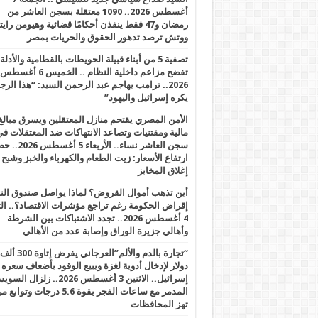
أغسطس 2026.. 1090 معتقلة بسجن العاشر من
رمضان و47 فقط ينفذن أحكامًا قضائية وهيومن را
ووتش ترصد تدهور الحقوق والحريات بمصر
تصفية 5 من أبناء قبيلة الحويطات بالقطامية والأدلة
تفضح مزاعم داخلية النظام .. الخميس 6 أغسطس
2026.. ترامب يهاجم عبد الرحمن السيد: “هذا الرج
يكره إسرائيل واليهود”
الأمن المصري يقتحم منازل المعتقلين ويسرق مبالغ
مالية ومقتنيات وتصاعد الانتهاكات ضد المعتقلات ف
سجن العاشر نساء.. الأربعاء 5 
ارتفاع الأسعار: زيت الطعام والكهرباء والخبز وشبح
إغلاق المخابز
أين تذهب أموال القروض؟ لماذا يواصل صندوق الن
إقراض الحكومة رغم تراجع مؤشرات الاقتصاد؟.. الثل
4 أغسطس 2026.. تجدد الاشتباكات بين الشرطة
وأهالي جزيرة الوراق وإصابة عدد من الأهالي
“تجارة بالدم والألم”العرجاني يفرض إتاوة 300 ألف
دولار لإدخال أدوية لغزة ويبيع الوقود بأضعاف سعره
إسرائيل.. الاثنين 3 أغسطس 2026.. زلزال ا
المدمر مع ساعات الفجر بقوة 5.6 درجات وت
تهز المحافظات