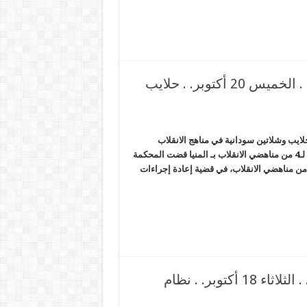
السيسي يتقارب مع إيران بشكل غير مسبوق. . الخميس 20 أكتوبر. . حلايب
ران بشكل غير مسبوق. . الخميس 20 أكتوبر. . حلايب وشلاتين سودانية في مناهج الانقلاب
الحصاد المصري – شبكة المرصد الإخبارية *السجن المشدد 7 سنوات لـ4 من مناهضي الانقلاب بـ المنيا قضت المحكمة
عسكرية ، المنعقدة بمحافظة أسيوط، الخميس، بالسجن المشدد لـ4 من مناهضي الانقلاب، في قضية إعادة إجراءات
تعويم الجنيه سيتم خلال أيام يتبعه إلغاء الدعم. . الثلاثاء 18 أكتوبر. . نظام