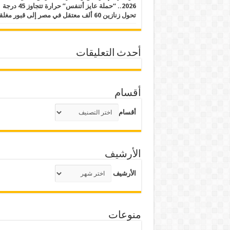
2026.. “حملة عايز أتنفس” حرارة تتجاوز 45 درجة
تحول زنازين 60 ألف معتقل في مصر إلى قبور مغلقة
أحدث التعليقات
أقسام
أقسام
الأرشيف
الأرشيف
منوعات