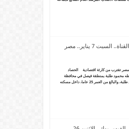
قطار الصين دهس “أوهام السيسي” بفنكوش القناة.. السبت 7 يناير.. مصر
“أوهام السيسي” بفنكوش القناة.. السبت 7 يناير.. مصر تقترب من كارثة اقتصادية الحصاد
ة طه محمود طلبة بمنطقة فيصل في محافظة
الجيزة قامت مليشيات الانقلاب بتصفية المواطن طه محمود عبدالحميد طلبة، والبالغ من العمر 25 عاما، داخل مسكنه
عساكر السيسي تخترق 50 مليون حساب على الفيس بوك.. الاثنين 26