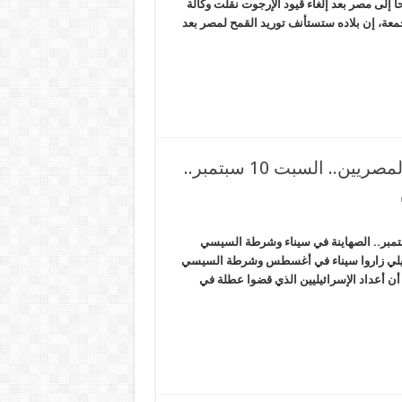
 إلى مصر بعد إلغاء قيود الإرجوت نقلت وكالة
جمعة، إن بلاده ستستأنف توريد القمح لمصر بعد
العسكر يدشن حملة ترويجية بمواجهة غضب المصريين.. السبت 10 سبتمبر..
يدشن حملة ترويجية بمواجهة غضب المصريين.. السبت 10 سبتمبر.. الصهاينة في سيناء وشرطة السيسي
ي – شبكة المرصد الإخبارية *71 ألف إسرائيلي زاروا سيناء في أغسطس وشرطة السيسي
أن أعداد الإسرائيليين الذي قضوا عطلة في