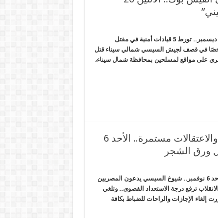
عساكر السيسي تخترق 50 مليون حساب على الفيس بوك.. الاثنين 26 ديسمبر.. تورط 5 قيادات أمنية في مقتل
” الحصاد المصري – شبكة المرصد الإخبارية *مقتل 13 شخصًا في قصف لجيش السيسي شمالي سيناء قتل
جيش المصري على مواقع لمسلحين بمحافظة شمال سيناء،
داخلية الانقلاب ترفع درجة الاستعداد القصوى والاعتقالات مستمرة.. الأحد 6
ل ورق الشجر
داخلية الانقلاب ترفع درجة الاستعداد القصوى والاعتقالات مستمرة.. الأحد 6 نوفمبر.. شيوخ السيسي يدعون المصريين
نقلاب ترفع درجة الاستعداد القصوى.. وتلغي
ارة الداخلية قررت إلغاء الإجازات والراحات للضباط بكافة