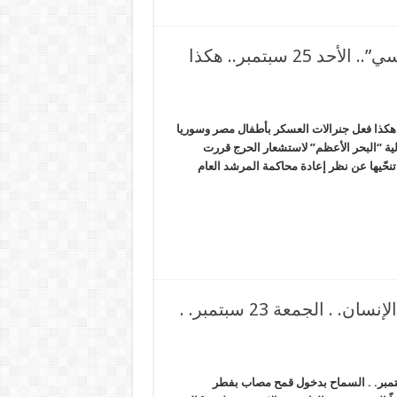
احتجاز ضباط بزعم “تبني أفكار معارضة للسيسي”.. الأحد 25 سبتمبر.. هكذا
تبني أفكار معارضة للسيسي”.. الأحد 25 سبتمبر.. هكذا فعل جنرالات العسكر بأطفال مصر وسوريا
ة “البحر الأعظم” لاستشعار الحرج قررت
نحّيها عن نظر إعادة محاكمة المرشد العام
تؤاطؤ أمريكا مع السيسي على حساب حقوق الإنسان. . الجمعة 23 سبتمبر. .
ريكا مع السيسي على حساب حقوق الإنسان. . الجمعة 23 سبتمبر. . السماح بدخول قمح مصاب بفطر