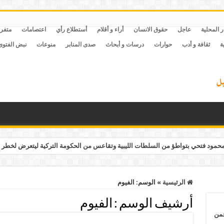
ر المحلية
عاجل
حقوق الانسان
أراء و أقلام
أستطلاع رأي
اعتصامات
متفر
ة
ثقافة و أدب
حوارات
درسات و أبحاث
صدى المنابر
منوعات
نبض الفتوى
مود فتحي بتواطؤ من السلطات الليبية وتقاعس من الحكومة التركية ليتعرض لخطر 
الرئيسية
»
الوسم:
الفيوم
أرشيف الوسم :
الفيوم
حمن