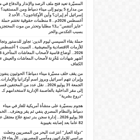
المسيّرة تعيد فتح ملف الرصد والإنذار والدفاع في 
من مدارج 5 يونيو إلى ميناء دمياط ومن المستفيد؟
إسرائيل أم إيران؟ وأين الأوكتاجون؟.. الأحد 2
أغسطس 2026م.. 8 منظمات حقوقية تختتم حملة
“عايز أتنفس” بـ13 مطلبا وتحذر من موت المحتجز
بسبب التكدس والحر
حملة بقاء السيسي ليوم الدين: تجاوز للدستور وتج
للأزمات الاقتصادية والمعيشية.. السبت 1 أغس
2026.. أوضاع قاسية لأصحاب الم
أشهر شهادات مُحْزِنة لأصحاب المعاشات والعيش ع
الكفاف
من يقف خلف مسيّرة ميناء دمياط؟ الحوثيون ينفون
وإيران تتهم اسرائيل وبروز اسم أوكرانيا والإمارات.
الجمعة 31 يوليو 2026.. نقل عدد من المختفين قسر
إلى مقر الداخلية بالعاصمة الإدارية لاستخدامهم كـ
“دروع بشرية”
هجوم بمسيّرة على منشأة أمريكية للغاز في ميناء
دمياط والنظام المصري ينفي ثم يقر ويعترف.. ال
30 يوليو 2026.. إدارة سجن بدر تمنع علاج معتقل
82 عاما بعد إصابته بغيبوبة
“دولة العبار” انتزعت البحر من المصريين وجعلت
مراسي للإ