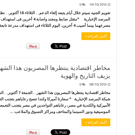
0
19/10/2016
تعويم الجنيه سيتم خلال 
المرصد الإخبارية *مقتل ضابط ومجن
مصرعهما بينما أصيب 4 أخرين، اليوم الثلاثاء فى استهداف مدرعة تابعة للجيش أثناء حملة أمنية جنوب مدينة الشيخ …
أكمل القراءة »
يزيف التاريخ والهوية
0
08/10/2016
مخاطر اقتصادية ينتظرها
شبكة المرصد الإخبارية * سفارتا أميركا وكندا تنصح رعاياهم بتجنب ا
الأميركية والكندية في مصر، رعاياهم التواجدين في مصر بتجنب التجمعا
الموسيقية ودور السينما والمتاحف ومراكز التسوق والملاعب …
أكمل القراءة »