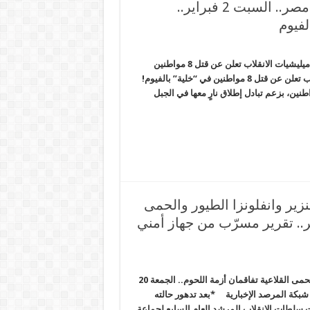
مخابرات السيسي تنهي ترتيبات ترقيع دستور مصر.. السبت 2 فبراير..
مخابرات السيسي تنهي ترتيبات ترقيع دستور مصر.. السبت 2 فبراير.. ميليشيات الانقلاب تعلن عن قتل 8 مواطنين
بالفيوم الحصاد المصري – شبكة المرصد الإخبارية *ميليشيات الانقلاب تعلن عن قتل 8 مواطنين في “خلية” بالفيوم!
 القتل خارج إطار القانون، اغتالت ميليشيات الانقلاب 8 مواطنين، بزعم تبادل إطلاق نارٍ معها في الجبل
ير وانفلونزا الطيور والحمى
 تفاقمان أزمة اللحوم.. الجمعة 20 يناير.. تقرير مسرّب من جهاز أمني
شؤم السيسي الشعب يأكل لحوم الحمير والخنزير وانفلونزا الطيور والحمى القلاعية تفاقمان أزمة اللحوم.. الجمعة 20
شبكة المرصد الإخبارية *بعد تدهور حالته
سلطات الانقلاب المرشد العام السابع لجماعة