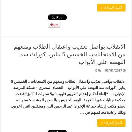
أكمل القراءة »
الانقلاب يواصل تعذيب واعتقال الطلاب ومنعهم
من الامتحانات.. الخميس 5 يناير.. كوراث سد
النهضة علي الأبواب
0
06/01/2017
الانقلاب يواصل تعذيب واعتقال الطلاب ومنعهم من الامتحانات.. الخميس 5
يناير.. كوراث سد النهضة علي الأبواب الحصاد المصري – شبكة المرصد
الإخبارية *إلغاء أحكام إعدام “طريق قليوب” و5 سنوات لـ”البرّ“ قضت
محكمة جنايات شبرا الخيمة، اليوم الخميس، بالسجن المشدد 5 سنوات،
لعضو مكتب إرشاد جماعة الإخوان عبد الرحمن البر، ومعتقلين اثنين آخرين،
وذلك بإعادة محاكمتهم في …
أكمل القراءة »