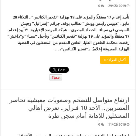
0
29/05/2019
تأييد إعدام 17 معتقلًا والمؤبد على 19 بهزلية “تفجير الكنائس”.. الثلاثاء 28
مايو.. “هيومن رايتس ووتش” تطالب بوقف جرائم “إسرائيل” وجيش
السيسي في سيناء الحصاد المصري – شبكة المرصد الإخبارية *تأييد إعدام
17 معتقلًا والمؤبد على 19 بهزلية “تفجير الكنائس” وتأجيل “سيناء” و”داعش”
رفضت محكمة الطعون العليا، الطعن المقدم من المعتقلين فى القضية
الهزلية المعروفة إعلاميًا بـ”تفجير الكنائس”، …
أكمل القراءة »
ارتفاع متواصل للتضخم وصعوبات معيشية تحاصر
المصريين.. الأحد 10 فبراير.. تعرض أهالي
المعتقلين للإهانة أمام سجن طرة
0
11/02/2019
ارتفاع متواصل للتضخم وصعوبات معيشية تحاصر المصريين.. الأحد 10