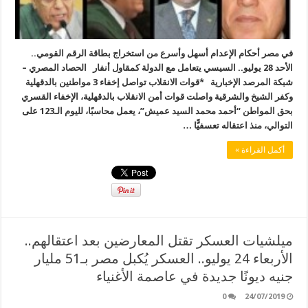
في مصر أحكام الإعدام أسهل وأسرع من استخراج بطاقة الرقم القومي..
الأحد 28 يوليو.. السيسي يتعامل مع الدولة كمقاول أنفار الحصاد المصري –
شبكة المرصد الإخبارية *قوات الانقلاب تواصل إخفاء 3 مواطنين بالدقهلية
وكفر الشيخ والشرقية واصلت قوات أمن الانقلاب بالدقهلية، الإخفاء القسري
بحق المواطن “أحمد محمد السيد عميش”، يعمل محاسبًا، لليوم الـ123 على
التوالي، منذ اعتقاله تعسفيًّا …
أكمل القراءة »
ميلشيات العسكر تقتل المعارضين بعد اعتقالهم..
الأربعاء 24 يوليو.. العسكر يُكبل مصر بـ51 مليار
جنيه ديونًا جديدة في عاصمة الأغنياء
0
24/07/2019