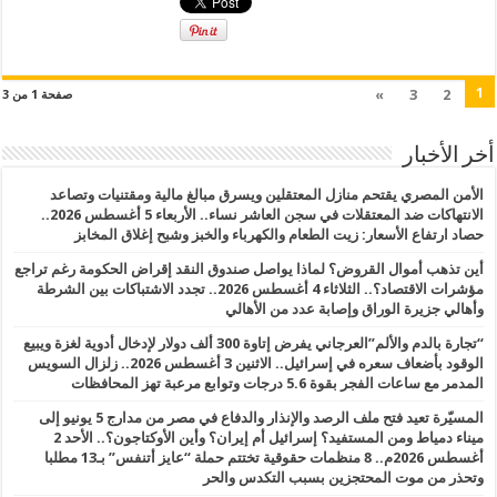
1
»
3
2
صفحة 1 من 3
أخر الأخبار
الأمن المصري يقتحم منازل المعتقلين ويسرق مبالغ مالية ومقتنيات وتصاعد
الانتهاكات ضد المعتقلات في سجن العاشر نساء.. الأربعاء 5 أغسطس 2026..
حصاد ارتفاع الأسعار: زيت الطعام والكهرباء والخبز وشبح إغلاق المخابز
أين تذهب أموال القروض؟ لماذا يواصل صندوق النقد إقراض الحكومة رغم تراجع
مؤشرات الاقتصاد؟.. الثلاثاء 4 أغسطس 2026.. تجدد الاشتباكات بين الشرطة
وأهالي جزيرة الوراق وإصابة عدد من الأهالي
“تجارة بالدم والألم”العرجاني يفرض إتاوة 300 ألف دولار لإدخال أدوية لغزة ويبيع
الوقود بأضعاف سعره في إسرائيل.. الاثنين 3 أغسطس 2026.. زلزال السويس
المدمر مع ساعات الفجر بقوة 5.6 درجات وتوابع مرعبة تهز المحافظات
المسيّرة تعيد فتح ملف الرصد والإنذار والدفاع في مصر من مدارج 5 يونيو إلى
ميناء دمياط ومن المستفيد؟ إسرائيل أم إيران؟ وأين الأوكتاجون؟.. الأحد 2
أغسطس 2026م.. 8 منظمات حقوقية تختتم حملة “عايز أتنفس” بـ13 مطلبا
وتحذر من موت المحتجزين بسبب التكدس والحر