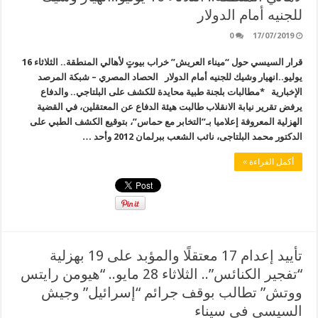
للجنيه أمام الدولار
0
17/07/2019
قرار السيسي حول “ميناء العريش” خراب بيوتٍ لأهالي المنطقة.. الثلاثاء 16
يوليو..انهيار وشيك للجنيه أمام الدولار الحصاد المصري – شبكة المرصد
الإخبارية *مطالبات بلجنة طبية محايدة للكشف على البلتاجي.. والدفاع
يرفض تقرير نيابة الانقلاب طالبت هيئة الدفاع عن المعتقلين، في القضية
الهزلية المعروفة إعلاميا بـ”التخابر مع حماس”، بتوقيع الكشف الطبي على
الدكتور محمد البلتاجى، نائب الشعب ببرلمان 2012 وأحد …
أكمل القراءة »
تأييد إعدام 17 معتقلًا والمؤبد على 19 بهزلية
“تفجير الكنائس”.. الثلاثاء 28 مايو.. “هيومن رايتس
ووتش” تطالب بوقف جرائم “إسرائيل” وجيش
السيسي في سيناء