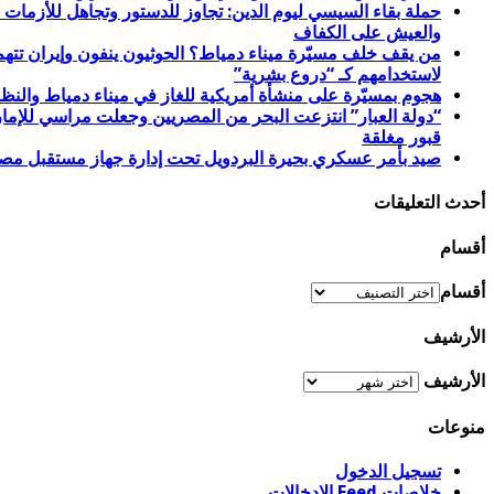
والعيش على الكفاف
لاستخدامهم كـ “دروع بشرية”
هجوم بمسيّرة على منشأة أمريكية للغاز في ميناء دمياط والنظام المصري ينفي ثم يقر ويعترف.. الخميس 30 يوليو
قبور مغلقة
صيد بأمر عسكري بحيرة البردويل تحت إدارة جهاز مستقبل مصر.. الثلاثاء 28 يوليو 2026.. صفقة غاز محتملة بـ 20 مليار دولار تعزز صادرات الاحت
أحدث التعليقات
أقسام
أقسام
الأرشيف
الأرشيف
منوعات
تسجيل الدخول
خلاصات Feed الإدخالات