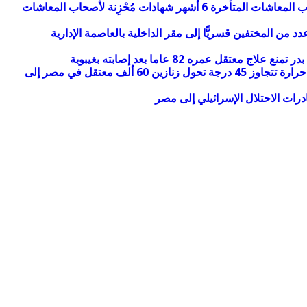
حملة بقاء السيسي ليوم الدين: تجاوز للدستور وتجاهل للأزمات الاقتصادية والمعيشية.. السبت 1 أغسطس 2026.. أوضاع قاسية لأصحاب المعاشات المتأخرة 6 أشهر شهادات مُحْزِنة لأصحاب المعاشات
ناء دمياط؟ الحوثيون ينفون وإيران تتهم اسرائيل وبروز اسم أوكرانيا والإمارات.. الجمعة 31 يوليو 2026.. نقل عدد من المختفين قسريًّا إلى مقر الداخلية بالعاصمة الإدارية
“دولة العبار” انتزعت البحر من المصريين وجعلت مراسي للإماراتيين ومآسي للمصريين.. الأربعاء 29 يوليو 2026.. “حملة عايز أتنفس” حرارة تتجاوز 45 درجة تحول زنازين 60 ألف معتقل في مصر إلى