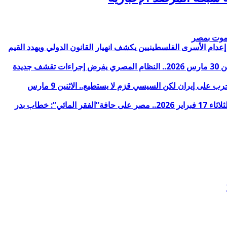
لموت بمصر
 فضلك ساعدنا في إيقاف الحرب وأنت قادر على ذلك.. الثلاثاء 31 مارس 2026.. الأزهر: قانون إعدام الأسرى الفلسطينيين يكشف انهيار القانون الدولي ويهدد القيم
داعمو الانقلاب يديرون وجههم للسيسي والنظام ينقل جثامين مواطنين توفوا في الكويت والآلاف يعودون للقاهرة من دول الخليج.. الاثنين 30 مارس 2026.. النظام المصري يفرض إجراءات تقشف جديدة
أضغاث أحلام خارجية النظام المصري لـ 5 دول:”أمن العرب خط أحمر” والسيسي:”مسافة السكة” من مصلحة مصر الضغط لوقف الحرب على إيران لكن السيسي قزم لا يستطيع.. الاثنين 9 مارس
محاكمات بلا ضمانات: أنماط الانتهاكات المنهجية لضمانات المحاكمة العادلة أمام دوائر جنايات الإرهاب (سبتمبر 2024 – يناير 2026).. الثلاثاء 17 فبراير 2026.. مصر على حافة”الفقر المائي”: خطاب بدر