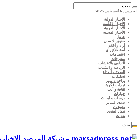
الخميس , 6 أغسطس 2026
الأخبار الدولية
الأخبار الإقليمة
الأخبار العربية
الأخبار المحلية
عاجل
حقوق الانسان
أراء و أقلام
أستطلاع رأي
اعتصامات
متفرقات
التداوي بالاعشاب
الرياضة و الشباب
الصحة و الغذاء
تحقيقات
تراجم و سير
تيارات فكرية
ثقافة و أدب
حوارات
درسات و أبحاث
صدى المنابر
منوعات
نبض الفتوى
ندوات