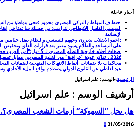
أخبار عاجلة
اختطاف المواطن التركي المصري محمود فتحي بتواطؤ من السل
الإنسانية
على المساجد والظلام يسود مصر بعد قرارات الغلق وتخفيض الإ
2026.. تذاكر عودة “خرافية” من الخليج للمصريين مقابل تسهيلات عبور طابا للأمريكيين والإسرائيليين
عبدالعاطي عن القانون الدولي يصطدم بواقع الملء الأحادي وس
الرئيسية
»
الوسم:
علم اسرائيل
أرشيف الوسم :
علم اسرائيل
هل تحل “السهوكة” أزمات الشعب المصري؟.. الاثنين 30 مايو. . علم إسرائيل 
0
31/05/2016