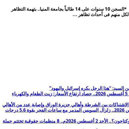
هل تحل “السهوكة” أزمات الشعب المصري؟.. الاثنين 30 مايو. . علم إسرائيل في شرم الشيخ الحصاد المصري – شبكة المرصد الإخبارية *السجن 10 سنوات على 14 طالباً بجامعة المنيا.. بتهمة التظاهر
الأمن المصري يقتحم منازل المعتقلين ويسرق مبالغ مالية ومقتنيات وتصاعد الانتهاكات ضد المعتقلات في سجن العاشر نساء.. الأربعاء 5 أغسطس 2026.. حصاد ارتفاع الأسعار: زيت الطعام والكهرباء
“تجارة بالدم والألم”العرجاني يفرض إتاوة 300 ألف دولار لإدخال أدوية لغزة ويبيع الوقود بأضعاف سعره في إسرائيل.. الاثنين 3 أغسطس 2026.. زلزال السويس المدمر مع ساعات الفجر بقوة 5.6 درجات
المسيّرة تعيد فتح ملف الرصد والإنذار والدفاع في مصر من مدارج 5 يونيو إلى ميناء دمياط ومن المستفيد؟ إسرائيل أم إيران؟ وأين الأوكتاجون؟.. الأحد 2 أغسطس 2026م.. 8 منظمات حقوقية تختتم حملة