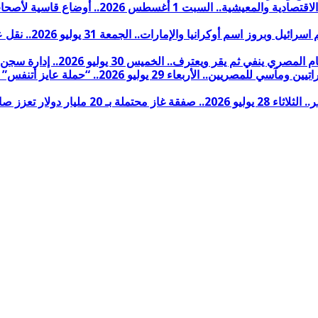
من يقف خلف مسيّرة مي
 2026.. إدارة سجن بدر تمنع علاج معتقل عمره 82 عاما بعد إصابته بغيبوبة
لال الإسرائيلي إلى مصر