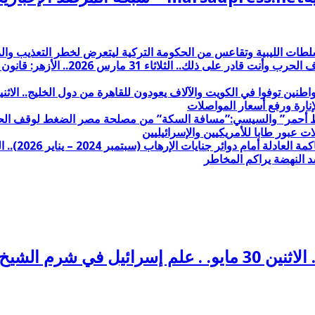
طات الليبية وتقاعس من الحكومة التركية ليتعرض لخطر التعذيب وا
السيسي الفاشل الانبطاحي لترامب: من
نارة ورفع أسعار المواصلات
د النهضة يراكم المخاطر
في شرم الشيخ