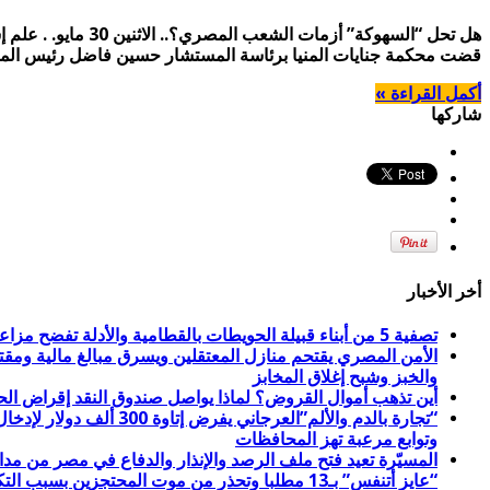
قضت محكمة جنايات المنيا برئاسة المستشار حسين فاضل رئيس المحكمة، بمعاقبة 14 طالباً جامعيا بالسجن المشدد غيابيا لمدة 10 سنوا
أكمل القراءة »
شاركها
أخر الأخبار
تصفية 5 من أبناء قبيلة الحويطات بالقطامية والأدلة تفضح مزاعم داخلية النظام .. الخميس 6 أغسطس 2026.. ترامب يهاجم عبد الرحمن السيد: “هذا الرجل يكره إسرائيل واليهود”
والخبز وشبح إغلاق المخابز
أين تذهب أموال القروض؟ لماذا يواصل صندوق النقد إقراض الحكومة رغم تراجع مؤشرات الاقتصاد؟.. الثلاثاء 4 أغسطس
وتوابع مرعبة تهز المحافظات
“عايز أتنفس” بـ13 مطلبا وتحذر من موت المحتجزين بسبب التكدس والحر